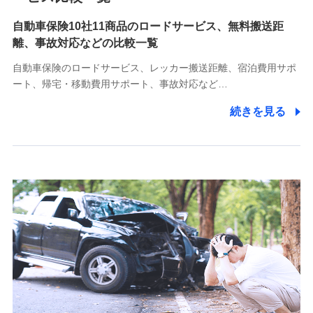
自動車保険10社11商品のロードサービス、無料搬送距
10.受託業務の 個人情報
離、事故対応などの比較一覧
受託業務の遂行およびこれらに準ずる業務の遂行のため
自動車保険のロードサービス、レッカー搬送距離、宿泊費用サポ
11.マイカー通勤管理クラウド並びに法人向けASPサー
ート、帰宅・移動費用サポート、事故対応など…
ビスに関してのお問い合わせ情報
続きを見る
各種お問い合わせに対応するため
当社のサービスに関する情報提供や、皆様に有用なお知らせ
をお送りするため
アンケートの送付のため
当社のサービスや媒体の運営改善に必要なデータを解析し、
分析するため
当社の対応品質向上やお問い合わせ内容の正確な把握のため
個人情報保護管理者の職名、連絡先
株式会社ドコモ・インシュアランス 営業部長
〒103-0013 東京都中央区日本橋人形町2-14-10 アーバン
ネット日本橋ビル 3F
株式会社ドコモ・インシュアランス