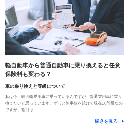
■少額短期保険
株式会社アシロ少額短期保険 (https://kailash.co.jp/)
SBIいきいき少額短期保険会社 (https://www.i-
sedai.com/)
SBIペット少額短期保険株式会社 (https://www.sbipet-
ssi.co.jp/)
SBIリスタ少額短期保険会社
(https://www.jishin.co.jp/)
スマートプラス少額短期保険株式会社
（https://www.smartplus-insurance.com/）
軽自動車から普通自動車に乗り換えると任意
チューリッヒ少額短期保険株式会社
保険料も変わる？
(https://www.zurichssi.co.jp/)
Tokio Marine X少額短期保険株式会社
(https://www.tokiomarine-x.co.jp/)
車の乗り換えと等級について
ペットメディカルサポート株式会社
私は今、軽四輪乗用車に乗っているんですが、普通乗用車に乗り
(https://pshoken.co.jp/)
換えたいと思っています。ずっと無事故を続けて現在16等級なの
リトルファミリー少額短期保険株式会社
ですが、割引は…
(https://www.littlefamily-ssi.com/)
続きを見る
2.共同募集を行う代理店から受領する個人情報