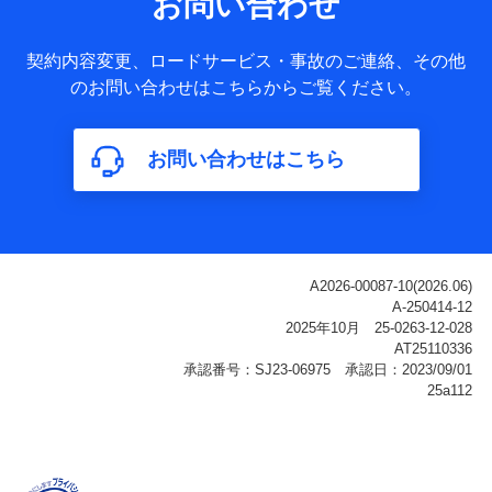
お問い合わせ
ータ
基本情報
契約内容変更、ロードサービス・事故のご連絡、その他
氏名、電話番号、メールアドレス、お客さまの識別子、
のお問い合わせはこちらからご覧ください。
属性、連絡先、dポイントサービスのご利用に関する情
報。例として、dポイントカード番号、性別、年齢、家族
構成、住所、dポイント残高、dポイント利用履歴などが
お問い合わせはこちら
含まれます。
利用情報
当社または株式会社NTTドコモ・フィナンシャルグルー
プが提供する各種サービスなどのご契約・ご利用などに
関する情報。例として、当社または株式会社NTTドコ
モ・フィナンシャルグループが提供する各種サービスの
ご契約状態・ご利用履歴インターネット利用時の行動に
関する情報、アプリケーション利用時の行動に関する情
報、購入されたサービスや商品の名称・購入場所・決済
に関する情報、アンケートの回答に関する情報などが含
まれます。
保険関連サービス情報
当社または株式会社NTTドコモ・フィナンシャルグルー
プが提供する保険関連サービスに関して取得し、又は保
有する情報。例として、見積請求受付時、資料請求受付
時又はユーザー登録受付時に提供いただいた情報（氏