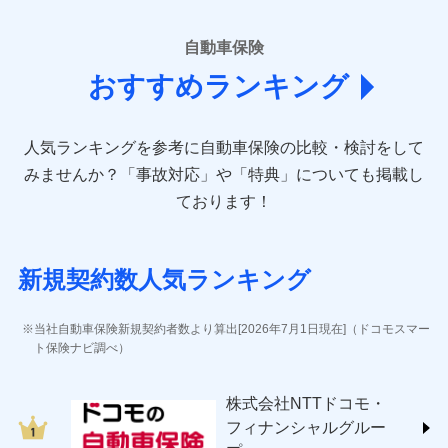
■損害保険
あいおいニッセイ同和損害保険株式会社
自動車保険
(https://www.aioinissaydowa.co.jp/)
おすすめランキング
アクサ損害保険株式会社 (https://www.axa-
direct.co.jp/)
アニコム損害保険株式会社 (https://www.anicom-
人気ランキングを参考に自動車保険の比較・検討をして
sompo.co.jp/)
東京海上ダイレクト損害保険株式会社 (https://www.e-
みませんか？
「事故対応」や「特典」についても掲載し
design.net/)
ております！
AIG損害保険株式会社 (https://www.aig.co.jp/sonpo)
ＳＢＩ損害保険株式会社
(https://www.sbisonpo.co.jp/)
新規契約数人気ランキング
ジェイアイ傷害火災保険株式会社
(https://www.jihoken.co.jp/)
ソニー損害保険株式会社
当社自動車保険新規契約者数より算出[2026年7月1日現在]（ドコモスマー
(https://www.sonysonpo.co.jp/)
ト保険ナビ調べ）
損害保険ジャパン株式会社 (https://www.sompo-
japan.co.jp/)
株式会社NTTドコモ・
ＳＯＭＰＯダイレクト損害保険株式会社
フィナンシャルグルー
(https://www.sompo-direct.co.jp/)