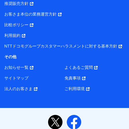
推奨販売方針
所・代表者名】
お客さま本位の業務運営方針
当該個人データを取り扱う各共同利用者（詳細は次のとお
り）
比較ポリシー
東京都千代田区永田町2丁目11番1号 山王パークタワー
利用規約
株式会社NTTドコモ・フィナンシャルグループ 代表取締役
社長 廣井 孝史
NTTドコモグループカスタマーハラスメントに対する基本方針
東京都中央区日本橋人形町2-14-10 アーバンネット日本橋
その他
ビル 3F
お知らせ一覧
よくあるご質問
株式会社ドコモ・インシュアランス 代表取締役社長 吉
村 忠義
サイトマップ
免責事項
また当社は、オンライン面談による保険のご相談にあたっ
法人のお客さま
ご利用環境
て、以下の提携代理店とお客様の個人データを共同利用する
ことがあります。
1. 共同利用する個人データの項目
氏名、生年月日、住所、メールアドレス、電話番号、個