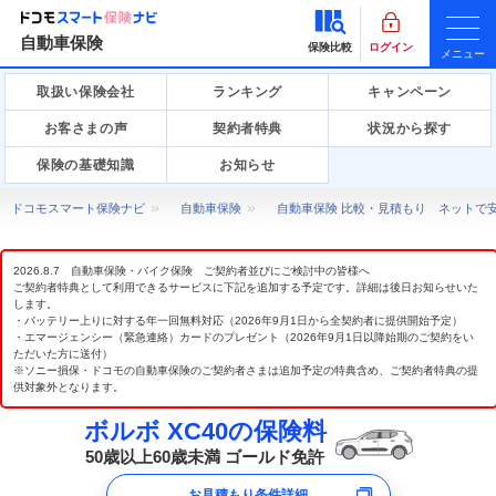
自動車保険
保険比較
ログイン
メニュー
取扱い保険会社
ランキング
キャンペーン
お客さまの声
契約者特典
状況から探す
保険の基礎知識
お知らせ
ドコモスマート保険ナビ
自動車保険
自動車保険 比較・見積もり ネットで
2026.8.7 自動車保険・バイク保険 ご契約者並びにご検討中の皆様へ
ご契約者特典として利用できるサービスに下記を追加する予定です。詳細は後日お知らせいた
します。
・バッテリー上りに対する年一回無料対応（2026年9月1日から全契約者に提供開始予定）
・エマージェンシー（緊急連絡）カードのプレゼント（2026年9月1日以降始期のご契約をい
ただいた方に送付）
※ソニー損保・ドコモの自動車保険のご契約者さまは追加予定の特典含め、ご契約者特典の提
供対象外となります。
ボルボ XC40の保険料
50歳以上60歳未満 ゴールド免許
お見積もり条件詳細