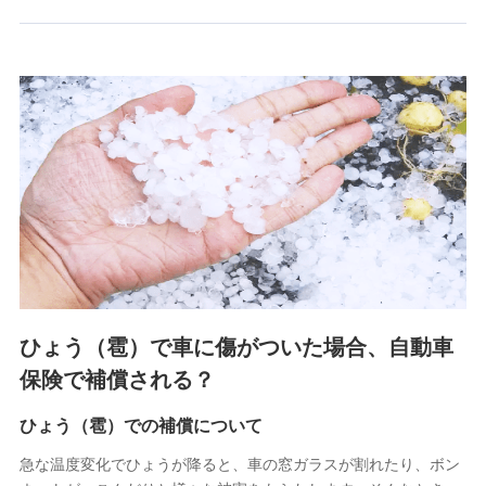
郵便、電話、およびＥメール等により、当社と取引のあるも
しくは委託を受けている保険会社・提携会社の保険その他に
関する情報を提供し、金融商品等の契約を勧奨するため、ま
た維持管理等の委託業務遂行のため、またそれらに付帯、関
連する当社および提携会社のサービスを案内、提供するため
（なお、当社は複数の保険会社と取引があり、取得した個人
情報を取引のある他の保険会社の商品・サービスをご提案す
るために利用させていただくことがあります。）
上記に係る連絡・手続き・管理等付帯業務を行うため
3.セミナー募集サイトから取得した個人情報
各種セミナーの案内、開催のため
上記に係る連絡・手続き・管理等付帯業務を行うため
4.家族・友達紹介にて取得した個人情報
ひょう（雹）で車に傷がついた場合、自動車
被紹介者への連絡、及び当社と取引のあるもしくは委託を受
保険で補償される？
けている保険会社・提携会社の保険その他に関する情報を提
供し、金融商品等の契約を勧奨するため
ひょう（雹）での補償について
アンケートやキャンペーン等の実施のため
上記に係る連絡・手続き・管理等付帯業務を行うため
急な温度変化でひょうが降ると、車の窓ガラスが割れたり、ボン