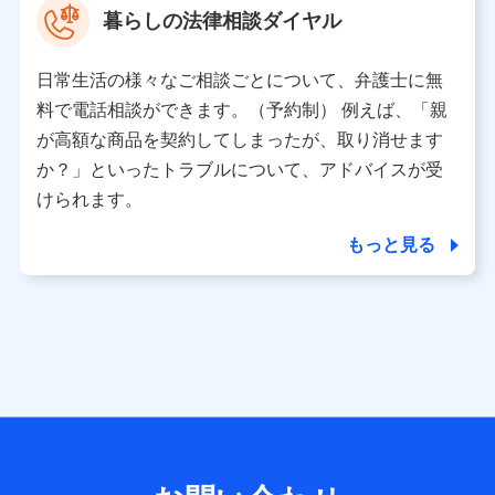
暮らしの法律相談ダイヤル
※ 当社および株式会社NTTドコモは、お客さまの情報を利
用させていただくにあたっては、「NTTドコモ パーソナル
日常生活の様々なご相談ごとについて、弁護士に無
データ憲章」に定める行動原則を順守します 。
※ パーソナルデータダッシュボードの「第三者提供の管
料で電話相談ができます。（予約制） 例えば、「親
理」の設定状態にかかわらず、共同利用する場合がありま
が高額な商品を契約してしまったが、取り消せます
す。
か？」といったトラブルについて、アドバイスが受
※ dポイントクラブ会員ではないお客さま（2019年12月11
けられます。
日以降、一度もdポイントクラブ会員であったことがないお
客さまに限る）に関する、2019年12月10日以前に取得した
もっと見る
個人データは、こちら の利用目的の範囲内に限って共同利
用します。
当社は株式会社NTTドコモ・フィナンシャルグループ
との間で、以下のとおり個人データを共同利用しま
す。
【共同して利用される利用データの項目】
当社または株式会社NTTドコモ・フィナンシャルグループが
サービス提供等を通じて取得した、以下の情報などの個人デ