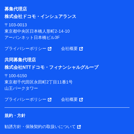
株式会社NTTドコモ・フィナンシャルグループ
募集代理店
【利用目的】
株式会社ドコモ・インシュアランス
当社または株式会社NTTドコモ・フィナンシャルグルー
〒103-0013
プが提供する保険関連サービスにおけるユーザー登録受
東京都中央区日本橋人形町2-14-10
付および管理のため
アーバンネット日本橋ビル3F
当社または株式会社NTTドコモ・フィナンシャルグルー
プと取引のあるもしくは委託を受けている保険会社・提
プライバシーポリシー
会社概要
携会社の保険その他に関する情報を提供するため、また
維持管理等の委託業務遂行のため、またそれらに付帯、
共同募集代理店
関連する当社または株式会社NTTドコモ・フィナンシャ
株式会社NTTドコモ・フィナンシャルグループ
ルグループおよび提携会社のサービスを案内、提供する
ため
〒100-6150
（各サービスで取得したサービス利用履歴、ウェブサイ
東京都千代田区永田町2丁目11番1号
トの閲覧履歴、購買履歴、ご契約内容等のパーソナルデ
山王パークタワー
ータを分析して、お客さまの趣味・嗜好・傾向に応じた
サービス・商品等に関するご提案や広告の配信等を行う
プライバシーポリシー
会社概要
ことがあります。）
各種セミナーの開催のため
コンサルティングサービスの実施のため
規約・方針
アンケートやキャンペーン等の実施のため
上記に係る案内・手続き・管理等付帯業務を行うため
勧誘方針・保険契約の取扱いについて
【当該個人データの管理について責任を有する者の名称・住