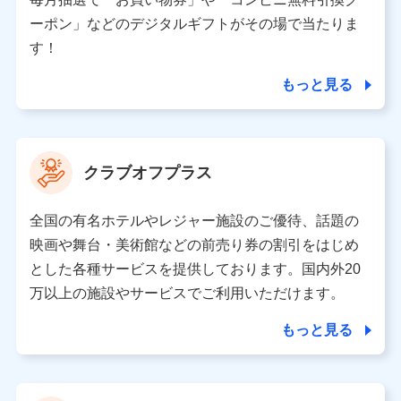
（各サービスで取得したサービス利用履歴、ウェブサイ
ーポン」などのデジタルギフトがその場で当たりま
トの閲覧履歴、購買履歴、ご契約内容等のパーソナルデ
ータを分析して、お客さまの趣味・嗜好・傾向に応じた
す！
サービス・商品等に関するご提案や広告の配信等を行う
ことがあります。）
もっと見る
各種セミナーの開催のため
コンサルティングサービスの実施のため
アンケートやキャンペーン等の実施のため
上記に係る案内・手続き・管理等付帯業務を行うため
クラブオフプラス
【当該個人データの管理について責任を有する者の名称・住
所・代表者名】
全国の有名ホテルやレジャー施設のご優待、話題の
当該個人データを取り扱う各共同利用者（詳細は次のとお
映画や舞台・美術館などの前売り券の割引をはじめ
り）
とした各種サービスを提供しております。国内外20
東京都千代田区永田町2丁目11番1号 山王パークタワー
万以上の施設やサービスでご利用いただけます。
株式会社NTTドコモ 代表取締役社長 前田 義晃
もっと見る
東京都中央区日本橋人形町2-14-10 アーバンネット日本橋
ビル 3F
株式会社ドコモ・インシュアランス 代表取締役社長 吉
村 忠義