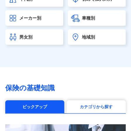
大樹生命保険株式会社（https://www.taiju-life.co.jp）
太陽生命保険株式会社（https://www.taiyo-
メーカー別
車種別
seimei.co.jp）
チューリッヒ生命保険株式会社
（https://www.zurichlife.co.jp/）
男女別
地域別
東京海上日動あんしん生命保険株式会社
（https://www.tmn-anshin.co.jp/）
なないろ生命保険株式会社
（https://www.nanairolife.co.jp/）
日本生命保険相互会社（https://www.nissay.co.jp）
はなさく生命保険株式会社
（https://www.life8739.co.jp/）
マニュライフ生命保険株式会社
保険の基礎知識
（https://www.manulife.co.jp/）
三井住友海上あいおい生命保険株式会社
（https://www.msa-life.co.jp/）
ピックアップ
カテゴリから探す
メットライフ生命株式会社(https://www.metlife.co.jp/)
メディケア生命保険株式会社
（https://www.medicarelife.com/）