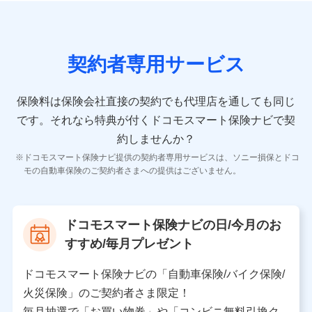
の情報）が含まれます。
保険契約情報
当社又は株式会社NTTドコモが取得し、又は保有する保
険契約に関する情報。例として、保険契約者及び被保険
契約者専用サービス
者の氏名、住所、生年月日、性別、保険契約者と被保険
者の関係、保険加入の目的、保険商品の内容、保険料、
保険料のお支払方法、車のメーカーや走行距離などの情
保険料は保険会社直接の契約でも代理店を通しても同じ
報、建物の構造や築年数などの情報、ペットの種類や年
齢などの情報などが含まれます。
です。
それなら特典が付くドコモスマート保険ナビで契
約しませんか？
【共同して利用する者の範囲】
ドコモスマート保険ナビ提供の契約者専用サービスは、ソニー損保とドコ
当社
モの自動車保険のご契約者さまへの提供はございません。
株式会社NTTドコモ
【利用する者の利用目的】
ドコモスマート保険ナビの日/今月のお
当社又は株式会社NTTドコモが提供する保険関連サービ
すすめ/毎月プレゼント
スにおけるユーザ登録受付および管理のため
当社又は株式会社NTTドコモと取引のあるもしくは委託
を受けている保険会社・提携会社の保険その他に関する
ドコモスマート保険ナビの「自動車保険/バイク保険/
情報を提供するため、また維持管理等の委託業務遂行の
火災保険」のご契約者さま限定！
ため、またそれらに付帯、関連する当社、株式会社NTT
ドコモおよび提携会社のサービスを案内、提供するため
毎月抽選で「お買い物券」や「コンビニ無料引換ク