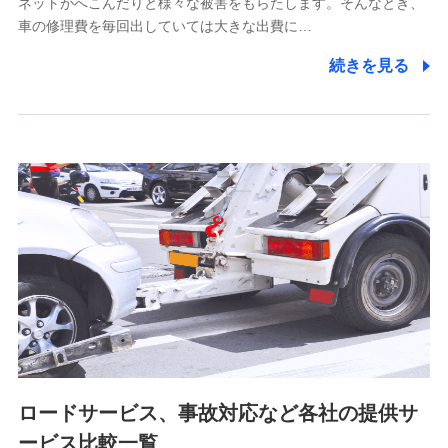
ネットがへこんだりと様々な被害をもらたします。そんなとき、
5.通話録音にて取得する情報
車の修理費を毎回出していては大きな出費に…
電話対応の品質向上およびお問合せ内容の正確な把握のため
続きを見る
6.採用応募者の個人情報
採用選考および入社手続を実施するため
7.社員（従業者）の個人情報
人事･勤怠･健康・労務等の管理、給与支給、福利厚生・採用
退職関連処理等の各種手続きのため、当社と従業員または従
業員同士の連絡のため
8.取引先個人情報
取引先としての選定業務、営業情報の提供業務、契約締結手
続き業務、取引管理業務、およびこれらに準ずる業務の遂行
のため
ロードサービス、事故対応など各社の提供サ
9.お問い合わせ情報
各種お問い合わせに対応するため
ービス比較一覧