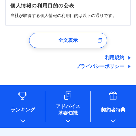
個人情報の利用目的の公表
当社が取得する個人情報の利用目的は以下の通りです。
1.見積請求受付時、資料請求受付時、ユーザー登録受
付時
全文表示
ユーザー登録受付および、管理のため
郵便、電話、およびＥメール等により、当社と取引のあるも
しくは委託を受けている保険会社・提携会社の保険その他に
利用規約
関する情報を提供し、金融商品等の契約を勧奨するため、ま
プライバシーポリシー
た維持管理等の委託業務遂行のため、またそれらに付帯、関
連する当社および提携会社のサービスを案内、提供するため
（なお、当社は複数の保険会社と取引があり、取得した個人
情報を取引のある他の保険会社の商品・サービスをご提案す
るために利用させていただくことがあります。）
各種セミナーの開催のため
コンサルティングサービスの実施のため
アドバイス
アンケートやキャンペーン等の実施のため
ランキング
契約者特典
基礎知識
上記に係る案内・手続き・管理等付帯業務を行うため
* 当社が委託を受けている保険会社の情報は、保険会社のホ
ームページに掲載しておりますので、ご確認ください。