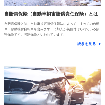
個人情報の第三者提供について
当社ではご本人の同意がある場合または法令に基づく場合を
自賠責保険（自動車損害賠償責任保険）とは
除き、第三者に提供いたしません。
自賠責保険とは、自動車損害賠償保障法によって、すべての自動
業務の委託
車（原動機付自転車を含みます）に加入が義務付けられている損
当社は利用目的の達成に必要な範囲内において個人情報の取
害保険です。強制保険といわれています…
り扱いの全部または一部を委託する場合があります。
続きを見る
個人データの共同利用
当社は株式会社NTTドコモとの間で、以下のとおり個
人データを共同利用します。
【共同して利用される利用データの項目】
当社又は株式会社NTTドコモがサービス提供等を通じて取得
した、以下の情報などの個人データ
基本情報
氏名、電話番号、メールアドレス、お客さまの識別子、
属性、連絡先、dポイントサービスのご利用に関する情