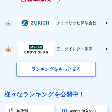
プ
チューリッヒ保険会社 (https://www.zurich.co.jp/)
東京海上日動火災保険株式会社
(https://www.tokiomarine-nichido.co.jp/)
日新火災海上保険株式会社
チューリッヒ保険会社
(https://www.nisshinfire.co.jp/)
ペット＆ファミリー損害保険株式会社
(https://www.petfamilyins.co.jp/)
三井住友海上火災保険株式会社 (https://www.ms-
ins.com/)
三井ダイレクト損保
三井ダイレクト損害保険株式会社
(https://www.mitsui-direct.co.jp/)
■生命保険
ランキングをもっと見る
アクサ生命保険株式会社（https://www.axa.co.jp/）
SBI生命保険株式会社（https://www.sbilife.co.jp/）
FWD生命保険株式会社（https://www.fwdlife.co.jp/）
ソニー生命保険株式会社
様々なランキングを公開中！
（https://www.sonylife.co.jp）
SOMPOひまわり生命保険株式会社
（https://www.himawari-life.co.jp/）
年代別
初めて加入の方
第一ネオ生命保険株式会社（https://neofirst.co.jp/）