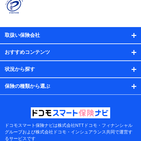
名、住所、生年月日、性別、保険契約者と被保険者の関
係、保険加入の目的、保険商品の内容、保険料、保険料
のお支払方法、車のメーカーや走行距離などの情報、建
物の構造や築年数などの情報、ペットの種類や年齢な
ど）及びお客様との応対記録（お客様に提示した比較見
積の試算結果情報、メールマガジンを提供した際のメー
取扱い保険会社
ル内容や送信履歴の情報及び保険の更改案内等を提供し
た際のメール内容や送信履歴などの情報）が含まれま
す。
おすすめコンテンツ
保険契約情報
当社または株式会社NTTドコモ・フィナンシャルグルー
プが取得し、又は保有する保険契約に関する情報。例と
状況から探す
して、保険契約者及び被保険者の氏名、住所、生年月
日、性別、保険契約者と被保険者の関係、保険加入の目
的、保険商品の内容、保険料、保険料のお支払方法、車
保険の種類から選ぶ
のメーカーや走行距離などの情報、建物の構造や築年数
などの情報、ペットの種類や年齢などの情報などが含ま
れます。
提供当事者から受領当事者が個人データを取得する方法
電子的・電磁的方法等
【共同して利用する者の範囲】
ドコモスマート保険ナビは
株式会社NTTドコモ・フィナンシャル
グループおよび
株式会社ドコモ・インシュアランス共同で
運営す
当社
るサービスです