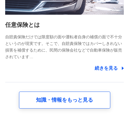
報。例として、dポイントカード番号、性別、年齢、家族
構成、住所、dポイント残高、dポイント利用履歴などが
含まれます。
利用情報
任意保険とは
当社又は株式会社NTTドコモが提供する各種サービスな
どのご契約・ご利用などに関する情報。例として、当社
又は株式会社NTTドコモが提供する各種サービスのご契
自賠責保険だけでは限度額の面や運転者自身の補償の面で不十分
約状態・ご利用履歴インターネット利用時の行動に関す
というのが現実です。そこで、自賠責保険ではカバーしきれない
る情報、アプリケーション利用時の行動に関する情報、
損害を補償するために、民間の保険会社などで自動車保険が販売
購入されたサービスや商品の名称・購入場所・決済に関
されています…
する情報、アンケートの回答に関する情報などが含まれ
ます。
続きを見る
保険関連サービス情報
当社又は株式会社NTTドコモが提供する保険関連サービ
スに関して取得し、又は保有する情報。例として、見積
請求受付時、資料請求受付時又はユーザー登録受付時に
提供いただいた情報（氏名、住所、生年月日、性別、保
険契約者と被保険者の関係、保険加入の目的、保険商品
知識・情報をもっと見る
の内容、保険料、保険料のお支払方法、車のメーカーや
走行距離などの情報、建物の構造や築年数などの情報、
ペットの種類や年齢など）及びお客様との応対記録 （お
客様に提示した比較見積の試算結果情報、メールマガジ
ンを提供した際のメール内容や送信履歴の情報及び保険
の更改案内等を提供した際のメール内容や送信履歴など