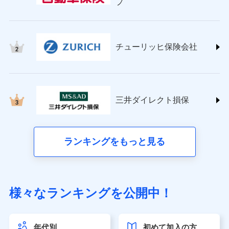
プ
チューリッヒ保険会社 (https://www.zurich.co.jp/)
東京海上日動火災保険株式会社
(https://www.tokiomarine-nichido.co.jp/)
日新火災海上保険株式会社
チューリッヒ保険会社
(https://www.nisshinfire.co.jp/)
ペット＆ファミリー損害保険株式会社
(https://www.petfamilyins.co.jp/)
三井住友海上火災保険株式会社 (https://www.ms-
ins.com/)
三井ダイレクト損保
三井ダイレクト損害保険株式会社
(https://www.mitsui-direct.co.jp/)
■生命保険
ランキングをもっと見る
アクサ生命保険株式会社（https://www.axa.co.jp/）
SBI生命保険株式会社（https://www.sbilife.co.jp/）
FWD生命保険株式会社（https://www.fwdlife.co.jp/）
ソニー生命保険株式会社
様々なランキングを公開中！
（https://www.sonylife.co.jp）
SOMPOひまわり生命保険株式会社
（https://www.himawari-life.co.jp/）
年代別
初めて加入の方
第一ネオ生命保険株式会社（https://neofirst.co.jp/）