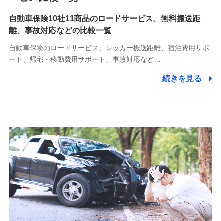
自動車保険10社11商品のロードサービス、無料搬送距
10.受託業務の 個人情報
離、事故対応などの比較一覧
受託業務の遂行およびこれらに準ずる業務の遂行のため
自動車保険のロードサービス、レッカー搬送距離、宿泊費用サポ
11.マイカー通勤管理クラウド並びに法人向けASPサー
ート、帰宅・移動費用サポート、事故対応など…
ビスに関してのお問い合わせ情報
続きを見る
各種お問い合わせに対応するため
当社のサービスに関する情報提供や、皆様に有用なお知らせ
をお送りするため
アンケートの送付のため
当社のサービスや媒体の運営改善に必要なデータを解析し、
分析するため
当社の対応品質向上やお問い合わせ内容の正確な把握のため
個人情報保護管理者の職名、連絡先
株式会社ドコモ・インシュアランス 営業部長
〒103-0013 東京都中央区日本橋人形町2-14-10 アーバン
ネット日本橋ビル 3F
株式会社ドコモ・インシュアランス