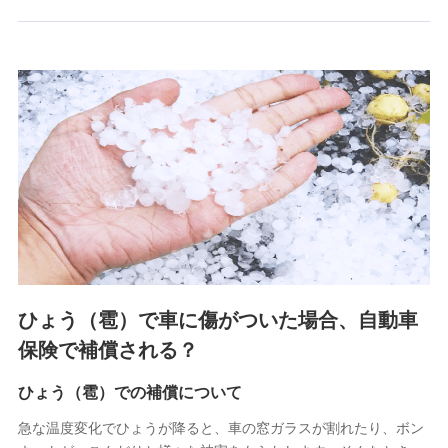
郵便、電話、およびＥメール等により、当社と取引のあるも
しくは委託を受けている保険会社・提携会社の保険その他に
関する情報を提供し、金融商品等の契約を勧奨するため、ま
た維持管理等の委託業務遂行のため、またそれらに付帯、関
連する当社および提携会社のサービスを案内、提供するため
（なお、当社は複数の保険会社と取引があり、取得した個人
情報を取引のある他の保険会社の商品・サービスをご提案す
るために利用させていただくことがあります。）
上記に係る連絡・手続き・管理等付帯業務を行うため
3.セミナー募集サイトから取得した個人情報
各種セミナーの案内、開催のため
上記に係る連絡・手続き・管理等付帯業務を行うため
4.家族・友達紹介にて取得した個人情報
ひょう（雹）で車に傷がついた場合、自動車
被紹介者への連絡、及び当社と取引のあるもしくは委託を受
保険で補償される？
けている保険会社・提携会社の保険その他に関する情報を提
供し、金融商品等の契約を勧奨するため
ひょう（雹）での補償について
アンケートやキャンペーン等の実施のため
上記に係る連絡・手続き・管理等付帯業務を行うため
急な温度変化でひょうが降ると、車の窓ガラスが割れたり、ボン