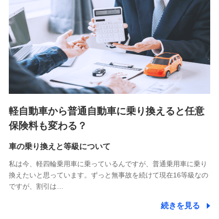
■少額短期保険
株式会社アシロ少額短期保険 (https://kailash.co.jp/)
SBIいきいき少額短期保険会社 (https://www.i-
sedai.com/)
SBIペット少額短期保険株式会社 (https://www.sbipet-
ssi.co.jp/)
SBIリスタ少額短期保険会社
(https://www.jishin.co.jp/)
スマートプラス少額短期保険株式会社
（https://www.smartplus-insurance.com/）
軽自動車から普通自動車に乗り換えると任意
チューリッヒ少額短期保険株式会社
保険料も変わる？
(https://www.zurichssi.co.jp/)
Tokio Marine X少額短期保険株式会社
(https://www.tokiomarine-x.co.jp/)
車の乗り換えと等級について
ペットメディカルサポート株式会社
私は今、軽四輪乗用車に乗っているんですが、普通乗用車に乗り
(https://pshoken.co.jp/)
換えたいと思っています。ずっと無事故を続けて現在16等級なの
リトルファミリー少額短期保険株式会社
ですが、割引は…
(https://www.littlefamily-ssi.com/)
続きを見る
2.共同募集を行う代理店から受領する個人情報