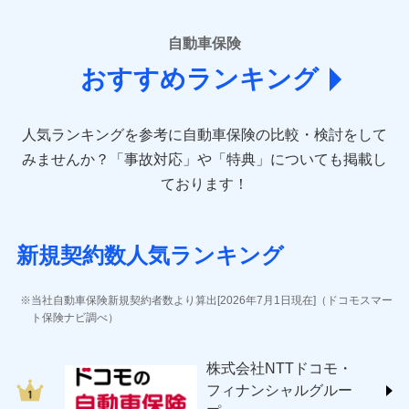
■損害保険
あいおいニッセイ同和損害保険株式会社
自動車保険
(https://www.aioinissaydowa.co.jp/)
おすすめランキング
アクサ損害保険株式会社 (https://www.axa-
direct.co.jp/)
アニコム損害保険株式会社 (https://www.anicom-
人気ランキングを参考に自動車保険の比較・検討をして
sompo.co.jp/)
東京海上ダイレクト損害保険株式会社 (https://www.e-
みませんか？
「事故対応」や「特典」についても掲載し
design.net/)
ております！
AIG損害保険株式会社 (https://www.aig.co.jp/sonpo)
ＳＢＩ損害保険株式会社
(https://www.sbisonpo.co.jp/)
新規契約数人気ランキング
ジェイアイ傷害火災保険株式会社
(https://www.jihoken.co.jp/)
ソニー損害保険株式会社
当社自動車保険新規契約者数より算出[2026年7月1日現在]（ドコモスマー
(https://www.sonysonpo.co.jp/)
ト保険ナビ調べ）
損害保険ジャパン株式会社 (https://www.sompo-
japan.co.jp/)
株式会社NTTドコモ・
ＳＯＭＰＯダイレクト損害保険株式会社
フィナンシャルグルー
(https://www.sompo-direct.co.jp/)