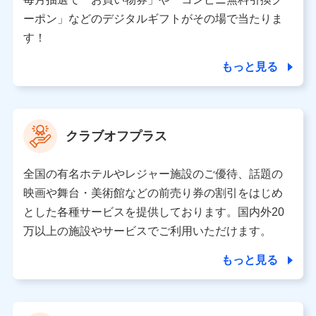
（各サービスで取得したサービス利用履歴、ウェブサイ
ーポン」などのデジタルギフトがその場で当たりま
トの閲覧履歴、購買履歴、ご契約内容等のパーソナルデ
ータを分析して、お客さまの趣味・嗜好・傾向に応じた
す！
サービス・商品等に関するご提案や広告の配信等を行う
ことがあります。）
もっと見る
各種セミナーの開催のため
コンサルティングサービスの実施のため
アンケートやキャンペーン等の実施のため
上記に係る案内・手続き・管理等付帯業務を行うため
クラブオフプラス
【当該個人データの管理について責任を有する者の名称・住
所・代表者名】
全国の有名ホテルやレジャー施設のご優待、話題の
当該個人データを取り扱う各共同利用者（詳細は次のとお
映画や舞台・美術館などの前売り券の割引をはじめ
り）
とした各種サービスを提供しております。国内外20
東京都千代田区永田町2丁目11番1号 山王パークタワー
万以上の施設やサービスでご利用いただけます。
株式会社NTTドコモ 代表取締役社長 前田 義晃
もっと見る
東京都中央区日本橋人形町2-14-10 アーバンネット日本橋
ビル 3F
株式会社ドコモ・インシュアランス 代表取締役社長 吉
村 忠義