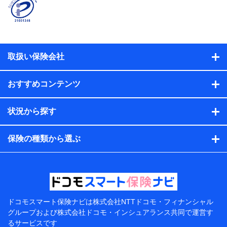
名、住所、生年月日、性別、保険契約者と被保険者の関
係、保険加入の目的、保険商品の内容、保険料、保険料
のお支払方法、車のメーカーや走行距離などの情報、建
物の構造や築年数などの情報、ペットの種類や年齢な
ど）及びお客様との応対記録（お客様に提示した比較見
積の試算結果情報、メールマガジンを提供した際のメー
取扱い保険会社
ル内容や送信履歴の情報及び保険の更改案内等を提供し
た際のメール内容や送信履歴などの情報）が含まれま
す。
おすすめコンテンツ
保険契約情報
当社または株式会社NTTドコモ・フィナンシャルグルー
プが取得し、又は保有する保険契約に関する情報。例と
状況から探す
して、保険契約者及び被保険者の氏名、住所、生年月
日、性別、保険契約者と被保険者の関係、保険加入の目
的、保険商品の内容、保険料、保険料のお支払方法、車
保険の種類から選ぶ
のメーカーや走行距離などの情報、建物の構造や築年数
などの情報、ペットの種類や年齢などの情報などが含ま
れます。
提供当事者から受領当事者が個人データを取得する方法
電子的・電磁的方法等
【共同して利用する者の範囲】
ドコモスマート保険ナビは
株式会社NTTドコモ・フィナンシャル
グループおよび
株式会社ドコモ・インシュアランス共同で
運営す
当社
るサービスです