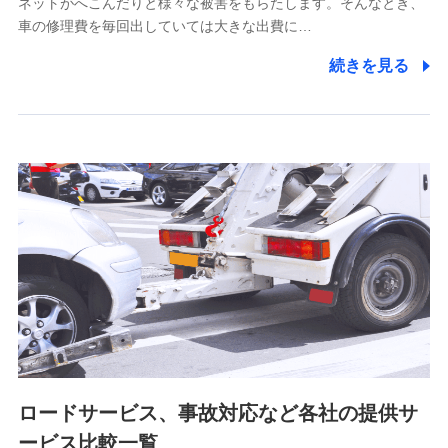
ネットがへこんだりと様々な被害をもらたします。そんなとき、
5.通話録音にて取得する情報
車の修理費を毎回出していては大きな出費に…
電話対応の品質向上およびお問合せ内容の正確な把握のため
続きを見る
6.採用応募者の個人情報
採用選考および入社手続を実施するため
7.社員（従業者）の個人情報
人事･勤怠･健康・労務等の管理、給与支給、福利厚生・採用
退職関連処理等の各種手続きのため、当社と従業員または従
業員同士の連絡のため
8.取引先個人情報
取引先としての選定業務、営業情報の提供業務、契約締結手
続き業務、取引管理業務、およびこれらに準ずる業務の遂行
のため
ロードサービス、事故対応など各社の提供サ
9.お問い合わせ情報
各種お問い合わせに対応するため
ービス比較一覧