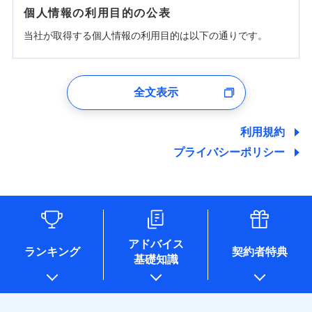
個人情報の利用目的の公表
当社が取得する個人情報の利用目的は以下の通りです。
1.見積請求受付時、資料請求受付時、ユーザー登録受
付時
全文表示
ユーザー登録受付および、管理のため
郵便、電話、およびＥメール等により、当社と取引のあるも
しくは委託を受けている保険会社・提携会社の保険その他に
利用規約
関する情報を提供し、金融商品等の契約を勧奨するため、ま
プライバシーポリシー
た維持管理等の委託業務遂行のため、またそれらに付帯、関
連する当社および提携会社のサービスを案内、提供するため
（なお、当社は複数の保険会社と取引があり、取得した個人
情報を取引のある他の保険会社の商品・サービスをご提案す
るために利用させていただくことがあります。）
各種セミナーの開催のため
コンサルティングサービスの実施のため
アドバイス
アンケートやキャンペーン等の実施のため
ランキング
契約者特典
基礎知識
上記に係る案内・手続き・管理等付帯業務を行うため
* 当社が委託を受けている保険会社の情報は、保険会社のホ
ームページに掲載しておりますので、ご確認ください。