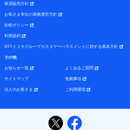
推奨販売方針
所・代表者名】
お客さま本位の業務運営方針
当該個人データを取り扱う各共同利用者（詳細は次のとお
り）
比較ポリシー
東京都千代田区永田町2丁目11番1号 山王パークタワー
利用規約
株式会社NTTドコモ・フィナンシャルグループ 代表取締役
社長 廣井 孝史
NTTドコモグループカスタマーハラスメントに対する基本方針
東京都中央区日本橋人形町2-14-10 アーバンネット日本橋
その他
ビル 3F
お知らせ一覧
よくあるご質問
株式会社ドコモ・インシュアランス 代表取締役社長 吉
村 忠義
サイトマップ
免責事項
また当社は、オンライン面談による保険のご相談にあたっ
法人のお客さま
ご利用環境
て、以下の提携代理店とお客様の個人データを共同利用する
ことがあります。
1. 共同利用する個人データの項目
氏名、生年月日、住所、メールアドレス、電話番号、個