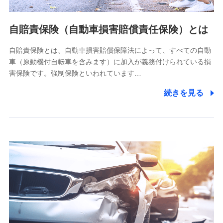
個人情報の第三者提供について
当社ではご本人の同意がある場合または法令に基づく場合を
自賠責保険（自動車損害賠償責任保険）とは
除き、第三者に提供いたしません。
自賠責保険とは、自動車損害賠償保障法によって、すべての自動
業務の委託
車（原動機付自転車を含みます）に加入が義務付けられている損
当社は利用目的の達成に必要な範囲内において個人情報の取
害保険です。強制保険といわれています…
り扱いの全部または一部を委託する場合があります。
続きを見る
個人データの共同利用
当社は株式会社NTTドコモとの間で、以下のとおり個
人データを共同利用します。
【共同して利用される利用データの項目】
当社又は株式会社NTTドコモがサービス提供等を通じて取得
した、以下の情報などの個人データ
基本情報
氏名、電話番号、メールアドレス、お客さまの識別子、
属性、連絡先、dポイントサービスのご利用に関する情