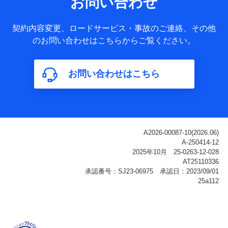
お問い合わせ
ータ
基本情報
契約内容変更、ロードサービス・事故のご連絡、その他
氏名、電話番号、メールアドレス、お客さまの識別子、
のお問い合わせはこちらからご覧ください。
属性、連絡先、dポイントサービスのご利用に関する情
報。例として、dポイントカード番号、性別、年齢、家族
構成、住所、dポイント残高、dポイント利用履歴などが
お問い合わせはこちら
含まれます。
利用情報
当社または株式会社NTTドコモ・フィナンシャルグルー
プが提供する各種サービスなどのご契約・ご利用などに
関する情報。例として、当社または株式会社NTTドコ
モ・フィナンシャルグループが提供する各種サービスの
ご契約状態・ご利用履歴インターネット利用時の行動に
関する情報、アプリケーション利用時の行動に関する情
報、購入されたサービスや商品の名称・購入場所・決済
に関する情報、アンケートの回答に関する情報などが含
まれます。
保険関連サービス情報
当社または株式会社NTTドコモ・フィナンシャルグルー
プが提供する保険関連サービスに関して取得し、又は保
有する情報。例として、見積請求受付時、資料請求受付
時又はユーザー登録受付時に提供いただいた情報（氏