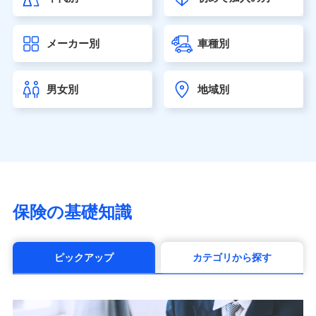
大樹生命保険株式会社（https://www.taiju-life.co.jp）
太陽生命保険株式会社（https://www.taiyo-
メーカー別
車種別
seimei.co.jp）
チューリッヒ生命保険株式会社
（https://www.zurichlife.co.jp/）
男女別
地域別
東京海上日動あんしん生命保険株式会社
（https://www.tmn-anshin.co.jp/）
なないろ生命保険株式会社
（https://www.nanairolife.co.jp/）
日本生命保険相互会社（https://www.nissay.co.jp）
はなさく生命保険株式会社
（https://www.life8739.co.jp/）
マニュライフ生命保険株式会社
保険の基礎知識
（https://www.manulife.co.jp/）
三井住友海上あいおい生命保険株式会社
（https://www.msa-life.co.jp/）
ピックアップ
カテゴリから探す
メットライフ生命株式会社(https://www.metlife.co.jp/)
メディケア生命保険株式会社
（https://www.medicarelife.com/）