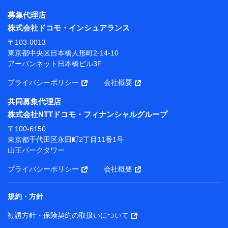
株式会社NTTドコモ・フィナンシャルグループ
募集代理店
【利用目的】
株式会社ドコモ・インシュアランス
当社または株式会社NTTドコモ・フィナンシャルグルー
〒103-0013
プが提供する保険関連サービスにおけるユーザー登録受
東京都中央区日本橋人形町2-14-10
付および管理のため
アーバンネット日本橋ビル3F
当社または株式会社NTTドコモ・フィナンシャルグルー
プと取引のあるもしくは委託を受けている保険会社・提
プライバシーポリシー
会社概要
携会社の保険その他に関する情報を提供するため、また
維持管理等の委託業務遂行のため、またそれらに付帯、
共同募集代理店
関連する当社または株式会社NTTドコモ・フィナンシャ
株式会社NTTドコモ・フィナンシャルグループ
ルグループおよび提携会社のサービスを案内、提供する
ため
〒100-6150
（各サービスで取得したサービス利用履歴、ウェブサイ
東京都千代田区永田町2丁目11番1号
トの閲覧履歴、購買履歴、ご契約内容等のパーソナルデ
山王パークタワー
ータを分析して、お客さまの趣味・嗜好・傾向に応じた
サービス・商品等に関するご提案や広告の配信等を行う
プライバシーポリシー
会社概要
ことがあります。）
各種セミナーの開催のため
コンサルティングサービスの実施のため
規約・方針
アンケートやキャンペーン等の実施のため
上記に係る案内・手続き・管理等付帯業務を行うため
勧誘方針・保険契約の取扱いについて
【当該個人データの管理について責任を有する者の名称・住