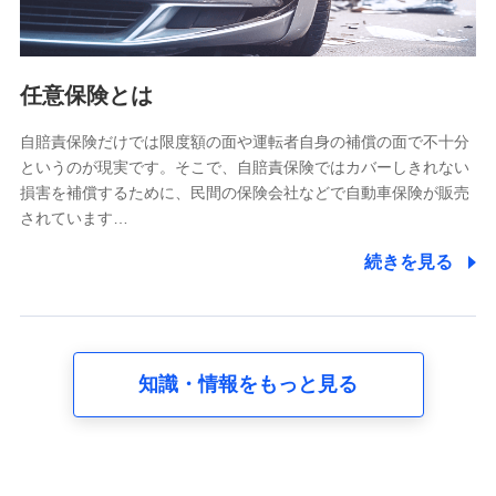
報。例として、dポイントカード番号、性別、年齢、家族
構成、住所、dポイント残高、dポイント利用履歴などが
含まれます。
利用情報
任意保険とは
当社又は株式会社NTTドコモが提供する各種サービスな
どのご契約・ご利用などに関する情報。例として、当社
又は株式会社NTTドコモが提供する各種サービスのご契
自賠責保険だけでは限度額の面や運転者自身の補償の面で不十分
約状態・ご利用履歴インターネット利用時の行動に関す
というのが現実です。そこで、自賠責保険ではカバーしきれない
る情報、アプリケーション利用時の行動に関する情報、
損害を補償するために、民間の保険会社などで自動車保険が販売
購入されたサービスや商品の名称・購入場所・決済に関
されています…
する情報、アンケートの回答に関する情報などが含まれ
ます。
続きを見る
保険関連サービス情報
当社又は株式会社NTTドコモが提供する保険関連サービ
スに関して取得し、又は保有する情報。例として、見積
請求受付時、資料請求受付時又はユーザー登録受付時に
提供いただいた情報（氏名、住所、生年月日、性別、保
険契約者と被保険者の関係、保険加入の目的、保険商品
知識・情報をもっと見る
の内容、保険料、保険料のお支払方法、車のメーカーや
走行距離などの情報、建物の構造や築年数などの情報、
ペットの種類や年齢など）及びお客様との応対記録 （お
客様に提示した比較見積の試算結果情報、メールマガジ
ンを提供した際のメール内容や送信履歴の情報及び保険
の更改案内等を提供した際のメール内容や送信履歴など