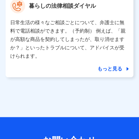
暮らしの法律相談ダイヤル
※ 当社および株式会社NTTドコモは、お客さまの情報を利
用させていただくにあたっては、「NTTドコモ パーソナル
日常生活の様々なご相談ごとについて、弁護士に無
データ憲章」に定める行動原則を順守します 。
※ パーソナルデータダッシュボードの「第三者提供の管
料で電話相談ができます。（予約制） 例えば、「親
理」の設定状態にかかわらず、共同利用する場合がありま
が高額な商品を契約してしまったが、取り消せます
す。
か？」といったトラブルについて、アドバイスが受
※ dポイントクラブ会員ではないお客さま（2019年12月11
けられます。
日以降、一度もdポイントクラブ会員であったことがないお
客さまに限る）に関する、2019年12月10日以前に取得した
もっと見る
個人データは、こちら の利用目的の範囲内に限って共同利
用します。
当社は株式会社NTTドコモ・フィナンシャルグループ
との間で、以下のとおり個人データを共同利用しま
す。
【共同して利用される利用データの項目】
当社または株式会社NTTドコモ・フィナンシャルグループが
サービス提供等を通じて取得した、以下の情報などの個人デ