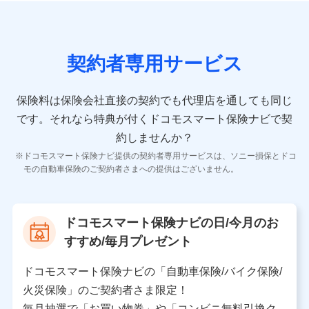
の情報）が含まれます。
保険契約情報
当社又は株式会社NTTドコモが取得し、又は保有する保
険契約に関する情報。例として、保険契約者及び被保険
契約者専用サービス
者の氏名、住所、生年月日、性別、保険契約者と被保険
者の関係、保険加入の目的、保険商品の内容、保険料、
保険料のお支払方法、車のメーカーや走行距離などの情
保険料は保険会社直接の契約でも代理店を通しても同じ
報、建物の構造や築年数などの情報、ペットの種類や年
齢などの情報などが含まれます。
です。
それなら特典が付くドコモスマート保険ナビで契
約しませんか？
【共同して利用する者の範囲】
ドコモスマート保険ナビ提供の契約者専用サービスは、ソニー損保とドコ
当社
モの自動車保険のご契約者さまへの提供はございません。
株式会社NTTドコモ
【利用する者の利用目的】
ドコモスマート保険ナビの日/今月のお
当社又は株式会社NTTドコモが提供する保険関連サービ
すすめ/毎月プレゼント
スにおけるユーザ登録受付および管理のため
当社又は株式会社NTTドコモと取引のあるもしくは委託
を受けている保険会社・提携会社の保険その他に関する
ドコモスマート保険ナビの「自動車保険/バイク保険/
情報を提供するため、また維持管理等の委託業務遂行の
火災保険」のご契約者さま限定！
ため、またそれらに付帯、関連する当社、株式会社NTT
ドコモおよび提携会社のサービスを案内、提供するため
毎月抽選で「お買い物券」や「コンビニ無料引換ク