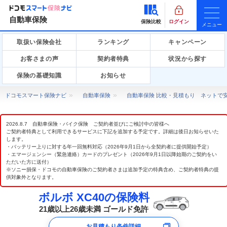
自動車保険
保険比較
ログイン
メニュー
取扱い保険会社
ランキング
キャンペーン
お客さまの声
契約者特典
状況から探す
保険の基礎知識
お知らせ
ドコモスマート保険ナビ
自動車保険
自動車保険 比較・見積もり ネットで
2026.8.7 自動車保険・バイク保険 ご契約者並びにご検討中の皆様へ
ご契約者特典として利用できるサービスに下記を追加する予定です。詳細は後日お知らせいた
します。
・バッテリー上りに対する年一回無料対応（2026年9月1日から全契約者に提供開始予定）
・エマージェンシー（緊急連絡）カードのプレゼント（2026年9月1日以降始期のご契約をい
ただいた方に送付）
※ソニー損保・ドコモの自動車保険のご契約者さまは追加予定の特典含め、ご契約者特典の提
供対象外となります。
ボルボ XC40の保険料
21歳以上26歳未満 ゴールド免許
お見積もり条件詳細