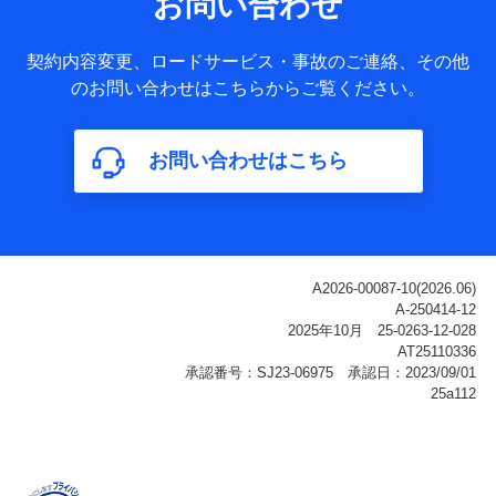
お問い合わせ
ータ
基本情報
契約内容変更、ロードサービス・事故のご連絡、その他
氏名、電話番号、メールアドレス、お客さまの識別子、
のお問い合わせはこちらからご覧ください。
属性、連絡先、dポイントサービスのご利用に関する情
報。例として、dポイントカード番号、性別、年齢、家族
構成、住所、dポイント残高、dポイント利用履歴などが
お問い合わせはこちら
含まれます。
利用情報
当社または株式会社NTTドコモ・フィナンシャルグルー
プが提供する各種サービスなどのご契約・ご利用などに
関する情報。例として、当社または株式会社NTTドコ
モ・フィナンシャルグループが提供する各種サービスの
ご契約状態・ご利用履歴インターネット利用時の行動に
関する情報、アプリケーション利用時の行動に関する情
報、購入されたサービスや商品の名称・購入場所・決済
に関する情報、アンケートの回答に関する情報などが含
まれます。
保険関連サービス情報
当社または株式会社NTTドコモ・フィナンシャルグルー
プが提供する保険関連サービスに関して取得し、又は保
有する情報。例として、見積請求受付時、資料請求受付
時又はユーザー登録受付時に提供いただいた情報（氏