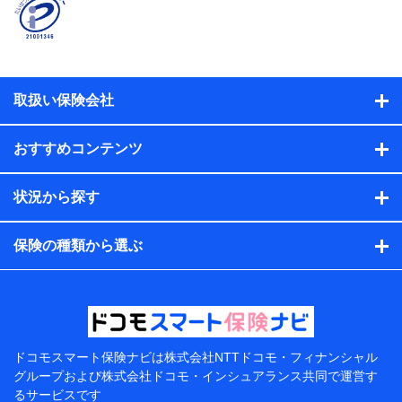
名、住所、生年月日、性別、保険契約者と被保険者の関
係、保険加入の目的、保険商品の内容、保険料、保険料
のお支払方法、車のメーカーや走行距離などの情報、建
物の構造や築年数などの情報、ペットの種類や年齢な
ど）及びお客様との応対記録（お客様に提示した比較見
積の試算結果情報、メールマガジンを提供した際のメー
取扱い保険会社
ル内容や送信履歴の情報及び保険の更改案内等を提供し
た際のメール内容や送信履歴などの情報）が含まれま
す。
おすすめコンテンツ
保険契約情報
当社または株式会社NTTドコモ・フィナンシャルグルー
プが取得し、又は保有する保険契約に関する情報。例と
状況から探す
して、保険契約者及び被保険者の氏名、住所、生年月
日、性別、保険契約者と被保険者の関係、保険加入の目
的、保険商品の内容、保険料、保険料のお支払方法、車
保険の種類から選ぶ
のメーカーや走行距離などの情報、建物の構造や築年数
などの情報、ペットの種類や年齢などの情報などが含ま
れます。
提供当事者から受領当事者が個人データを取得する方法
電子的・電磁的方法等
【共同して利用する者の範囲】
ドコモスマート保険ナビは
株式会社NTTドコモ・フィナンシャル
グループおよび
株式会社ドコモ・インシュアランス共同で
運営す
当社
るサービスです