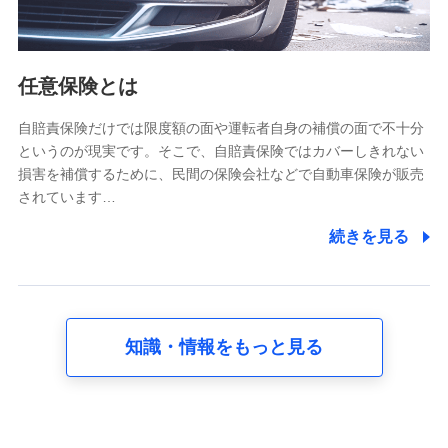
報。例として、dポイントカード番号、性別、年齢、家族
構成、住所、dポイント残高、dポイント利用履歴などが
含まれます。
利用情報
任意保険とは
当社又は株式会社NTTドコモが提供する各種サービスな
どのご契約・ご利用などに関する情報。例として、当社
又は株式会社NTTドコモが提供する各種サービスのご契
自賠責保険だけでは限度額の面や運転者自身の補償の面で不十分
約状態・ご利用履歴インターネット利用時の行動に関す
というのが現実です。そこで、自賠責保険ではカバーしきれない
る情報、アプリケーション利用時の行動に関する情報、
損害を補償するために、民間の保険会社などで自動車保険が販売
購入されたサービスや商品の名称・購入場所・決済に関
されています…
する情報、アンケートの回答に関する情報などが含まれ
ます。
続きを見る
保険関連サービス情報
当社又は株式会社NTTドコモが提供する保険関連サービ
スに関して取得し、又は保有する情報。例として、見積
請求受付時、資料請求受付時又はユーザー登録受付時に
提供いただいた情報（氏名、住所、生年月日、性別、保
険契約者と被保険者の関係、保険加入の目的、保険商品
知識・情報をもっと見る
の内容、保険料、保険料のお支払方法、車のメーカーや
走行距離などの情報、建物の構造や築年数などの情報、
ペットの種類や年齢など）及びお客様との応対記録 （お
客様に提示した比較見積の試算結果情報、メールマガジ
ンを提供した際のメール内容や送信履歴の情報及び保険
の更改案内等を提供した際のメール内容や送信履歴など