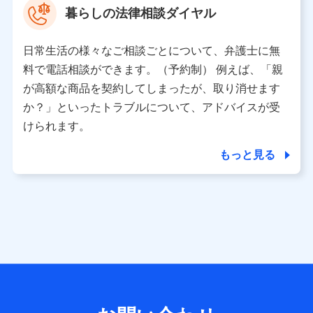
暮らしの法律相談ダイヤル
※ 当社および株式会社NTTドコモは、お客さまの情報を利
用させていただくにあたっては、「NTTドコモ パーソナル
日常生活の様々なご相談ごとについて、弁護士に無
データ憲章」に定める行動原則を順守します 。
※ パーソナルデータダッシュボードの「第三者提供の管
料で電話相談ができます。（予約制） 例えば、「親
理」の設定状態にかかわらず、共同利用する場合がありま
が高額な商品を契約してしまったが、取り消せます
す。
か？」といったトラブルについて、アドバイスが受
※ dポイントクラブ会員ではないお客さま（2019年12月11
けられます。
日以降、一度もdポイントクラブ会員であったことがないお
客さまに限る）に関する、2019年12月10日以前に取得した
もっと見る
個人データは、こちら の利用目的の範囲内に限って共同利
用します。
当社は株式会社NTTドコモ・フィナンシャルグループ
との間で、以下のとおり個人データを共同利用しま
す。
【共同して利用される利用データの項目】
当社または株式会社NTTドコモ・フィナンシャルグループが
サービス提供等を通じて取得した、以下の情報などの個人デ