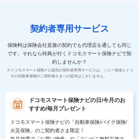
の情報）が含まれます。
保険契約情報
当社又は株式会社NTTドコモが取得し、又は保有する保
険契約に関する情報。例として、保険契約者及び被保険
契約者専用サービス
者の氏名、住所、生年月日、性別、保険契約者と被保険
者の関係、保険加入の目的、保険商品の内容、保険料、
保険料のお支払方法、車のメーカーや走行距離などの情
保険料は保険会社直接の契約でも代理店を通しても同じ
報、建物の構造や築年数などの情報、ペットの種類や年
齢などの情報などが含まれます。
です。
それなら特典が付くドコモスマート保険ナビで契
約しませんか？
【共同して利用する者の範囲】
ドコモスマート保険ナビ提供の契約者専用サービスは、ソニー損保とドコ
当社
モの自動車保険のご契約者さまへの提供はございません。
株式会社NTTドコモ
【利用する者の利用目的】
ドコモスマート保険ナビの日/今月のお
当社又は株式会社NTTドコモが提供する保険関連サービ
すすめ/毎月プレゼント
スにおけるユーザ登録受付および管理のため
当社又は株式会社NTTドコモと取引のあるもしくは委託
を受けている保険会社・提携会社の保険その他に関する
ドコモスマート保険ナビの「自動車保険/バイク保険/
情報を提供するため、また維持管理等の委託業務遂行の
火災保険」のご契約者さま限定！
ため、またそれらに付帯、関連する当社、株式会社NTT
ドコモおよび提携会社のサービスを案内、提供するため
毎月抽選で「お買い物券」や「コンビニ無料引換ク