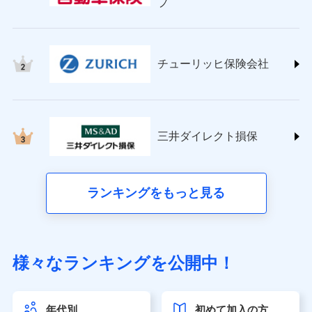
プ
チューリッヒ保険会社 (https://www.zurich.co.jp/)
東京海上日動火災保険株式会社
(https://www.tokiomarine-nichido.co.jp/)
日新火災海上保険株式会社
チューリッヒ保険会社
(https://www.nisshinfire.co.jp/)
ペット＆ファミリー損害保険株式会社
(https://www.petfamilyins.co.jp/)
三井住友海上火災保険株式会社 (https://www.ms-
ins.com/)
三井ダイレクト損保
三井ダイレクト損害保険株式会社
(https://www.mitsui-direct.co.jp/)
■生命保険
ランキングをもっと見る
アクサ生命保険株式会社（https://www.axa.co.jp/）
SBI生命保険株式会社（https://www.sbilife.co.jp/）
FWD生命保険株式会社（https://www.fwdlife.co.jp/）
ソニー生命保険株式会社
様々なランキングを公開中！
（https://www.sonylife.co.jp）
SOMPOひまわり生命保険株式会社
（https://www.himawari-life.co.jp/）
年代別
初めて加入の方
第一ネオ生命保険株式会社（https://neofirst.co.jp/）