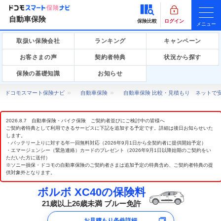
自動車保険
保険比較
ログイン
メニュー
取扱い保険会社
ランキング
キャンペーン
お客さまの声
契約者特典
状況から探す
保険の基礎知識
お知らせ
ドコモスマート保険ナビ
自動車保険
自動車保険 比較・見積もり ネットで
2026.8.7 自動車保険・バイク保険 ご契約者並びにご検討中の皆様へ
ご契約者特典として利用できるサービスに下記を追加する予定です。詳細は後日お知らせいた
します。
・バッテリー上りに対する年一回無料対応（2026年9月1日から全契約者に提供開始予定）
・エマージェンシー（緊急連絡）カードのプレゼント（2026年9月1日以降始期のご契約をい
ただいた方に送付）
※ソニー損保・ドコモの自動車保険のご契約者さまは追加予定の特典含め、ご契約者特典の提
供対象外となります。
ボルボ XC40の保険料
21歳以上26歳未満 ブルー免許
お見積もり条件詳細