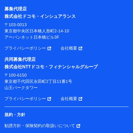
株式会社NTTドコモ・フィナンシャルグループ
募集代理店
【利用目的】
株式会社ドコモ・インシュアランス
当社または株式会社NTTドコモ・フィナンシャルグルー
〒103-0013
プが提供する保険関連サービスにおけるユーザー登録受
東京都中央区日本橋人形町2-14-10
付および管理のため
アーバンネット日本橋ビル3F
当社または株式会社NTTドコモ・フィナンシャルグルー
プと取引のあるもしくは委託を受けている保険会社・提
プライバシーポリシー
会社概要
携会社の保険その他に関する情報を提供するため、また
維持管理等の委託業務遂行のため、またそれらに付帯、
共同募集代理店
関連する当社または株式会社NTTドコモ・フィナンシャ
株式会社NTTドコモ・フィナンシャルグループ
ルグループおよび提携会社のサービスを案内、提供する
ため
〒100-6150
（各サービスで取得したサービス利用履歴、ウェブサイ
東京都千代田区永田町2丁目11番1号
トの閲覧履歴、購買履歴、ご契約内容等のパーソナルデ
山王パークタワー
ータを分析して、お客さまの趣味・嗜好・傾向に応じた
サービス・商品等に関するご提案や広告の配信等を行う
プライバシーポリシー
会社概要
ことがあります。）
各種セミナーの開催のため
コンサルティングサービスの実施のため
規約・方針
アンケートやキャンペーン等の実施のため
上記に係る案内・手続き・管理等付帯業務を行うため
勧誘方針・保険契約の取扱いについて
【当該個人データの管理について責任を有する者の名称・住