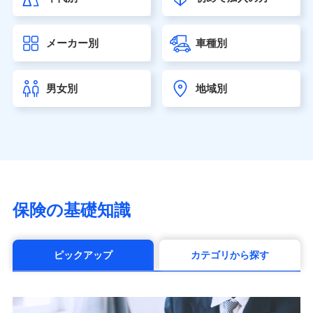
大樹生命保険株式会社（https://www.taiju-life.co.jp）
太陽生命保険株式会社（https://www.taiyo-
メーカー別
車種別
seimei.co.jp）
チューリッヒ生命保険株式会社
（https://www.zurichlife.co.jp/）
男女別
地域別
東京海上日動あんしん生命保険株式会社
（https://www.tmn-anshin.co.jp/）
なないろ生命保険株式会社
（https://www.nanairolife.co.jp/）
日本生命保険相互会社（https://www.nissay.co.jp）
はなさく生命保険株式会社
（https://www.life8739.co.jp/）
マニュライフ生命保険株式会社
保険の基礎知識
（https://www.manulife.co.jp/）
三井住友海上あいおい生命保険株式会社
（https://www.msa-life.co.jp/）
ピックアップ
カテゴリから探す
メットライフ生命株式会社(https://www.metlife.co.jp/)
メディケア生命保険株式会社
（https://www.medicarelife.com/）