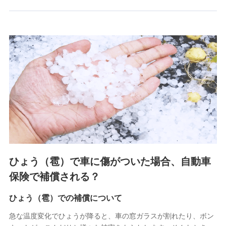
郵便、電話、およびＥメール等により、当社と取引のあるも
しくは委託を受けている保険会社・提携会社の保険その他に
関する情報を提供し、金融商品等の契約を勧奨するため、ま
た維持管理等の委託業務遂行のため、またそれらに付帯、関
連する当社および提携会社のサービスを案内、提供するため
（なお、当社は複数の保険会社と取引があり、取得した個人
情報を取引のある他の保険会社の商品・サービスをご提案す
るために利用させていただくことがあります。）
上記に係る連絡・手続き・管理等付帯業務を行うため
3.セミナー募集サイトから取得した個人情報
各種セミナーの案内、開催のため
上記に係る連絡・手続き・管理等付帯業務を行うため
4.家族・友達紹介にて取得した個人情報
ひょう（雹）で車に傷がついた場合、自動車
被紹介者への連絡、及び当社と取引のあるもしくは委託を受
保険で補償される？
けている保険会社・提携会社の保険その他に関する情報を提
供し、金融商品等の契約を勧奨するため
ひょう（雹）での補償について
アンケートやキャンペーン等の実施のため
上記に係る連絡・手続き・管理等付帯業務を行うため
急な温度変化でひょうが降ると、車の窓ガラスが割れたり、ボン