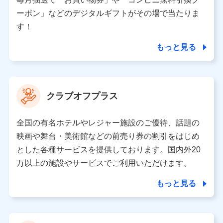
（各サービスで取得したサービス利用履歴、ウェブサイ
ーポン」などのデジタルギフトがその場で当たりま
トの閲覧履歴、購買履歴、ご契約内容等のパーソナルデ
ータを分析して、お客さまの趣味・嗜好・傾向に応じた
す！
サービス・商品等に関するご提案や広告の配信等を行う
ことがあります。）
もっと見る
各種セミナーの開催のため
コンサルティングサービスの実施のため
アンケートやキャンペーン等の実施のため
上記に係る案内・手続き・管理等付帯業務を行うため
クラブオフプラス
【当該個人データの管理について責任を有する者の名称・住
所・代表者名】
全国の有名ホテルやレジャー施設のご優待、話題の
当該個人データを取り扱う各共同利用者（詳細は次のとお
映画や舞台・美術館などの前売り券の割引をはじめ
り）
とした各種サービスを提供しております。国内外20
東京都千代田区永田町2丁目11番1号 山王パークタワー
万以上の施設やサービスでご利用いただけます。
株式会社NTTドコモ 代表取締役社長 前田 義晃
もっと見る
東京都中央区日本橋人形町2-14-10 アーバンネット日本橋
ビル 3F
株式会社ドコモ・インシュアランス 代表取締役社長 吉
村 忠義