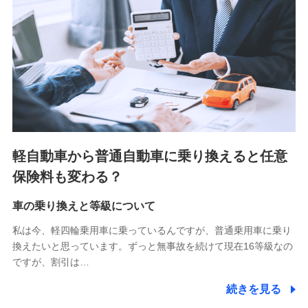
■少額短期保険
株式会社アシロ少額短期保険 (https://kailash.co.jp/)
SBIいきいき少額短期保険会社 (https://www.i-
sedai.com/)
SBIペット少額短期保険株式会社 (https://www.sbipet-
ssi.co.jp/)
SBIリスタ少額短期保険会社
(https://www.jishin.co.jp/)
スマートプラス少額短期保険株式会社
（https://www.smartplus-insurance.com/）
軽自動車から普通自動車に乗り換えると任意
チューリッヒ少額短期保険株式会社
保険料も変わる？
(https://www.zurichssi.co.jp/)
Tokio Marine X少額短期保険株式会社
(https://www.tokiomarine-x.co.jp/)
車の乗り換えと等級について
ペットメディカルサポート株式会社
私は今、軽四輪乗用車に乗っているんですが、普通乗用車に乗り
(https://pshoken.co.jp/)
換えたいと思っています。ずっと無事故を続けて現在16等級なの
リトルファミリー少額短期保険株式会社
ですが、割引は…
(https://www.littlefamily-ssi.com/)
続きを見る
2.共同募集を行う代理店から受領する個人情報