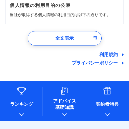
個人情報の利用目的の公表
当社が取得する個人情報の利用目的は以下の通りです。
1.見積請求受付時、資料請求受付時、ユーザー登録受
付時
全文表示
ユーザー登録受付および、管理のため
郵便、電話、およびＥメール等により、当社と取引のあるも
しくは委託を受けている保険会社・提携会社の保険その他に
利用規約
関する情報を提供し、金融商品等の契約を勧奨するため、ま
プライバシーポリシー
た維持管理等の委託業務遂行のため、またそれらに付帯、関
連する当社および提携会社のサービスを案内、提供するため
（なお、当社は複数の保険会社と取引があり、取得した個人
情報を取引のある他の保険会社の商品・サービスをご提案す
るために利用させていただくことがあります。）
各種セミナーの開催のため
コンサルティングサービスの実施のため
アドバイス
アンケートやキャンペーン等の実施のため
ランキング
契約者特典
基礎知識
上記に係る案内・手続き・管理等付帯業務を行うため
* 当社が委託を受けている保険会社の情報は、保険会社のホ
ームページに掲載しておりますので、ご確認ください。