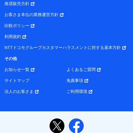
推奨販売方針
所・代表者名】
お客さま本位の業務運営方針
当該個人データを取り扱う各共同利用者（詳細は次のとお
り）
比較ポリシー
東京都千代田区永田町2丁目11番1号 山王パークタワー
利用規約
株式会社NTTドコモ・フィナンシャルグループ 代表取締役
社長 廣井 孝史
NTTドコモグループカスタマーハラスメントに対する基本方針
東京都中央区日本橋人形町2-14-10 アーバンネット日本橋
その他
ビル 3F
お知らせ一覧
よくあるご質問
株式会社ドコモ・インシュアランス 代表取締役社長 吉
村 忠義
サイトマップ
免責事項
また当社は、オンライン面談による保険のご相談にあたっ
法人のお客さま
ご利用環境
て、以下の提携代理店とお客様の個人データを共同利用する
ことがあります。
1. 共同利用する個人データの項目
氏名、生年月日、住所、メールアドレス、電話番号、個