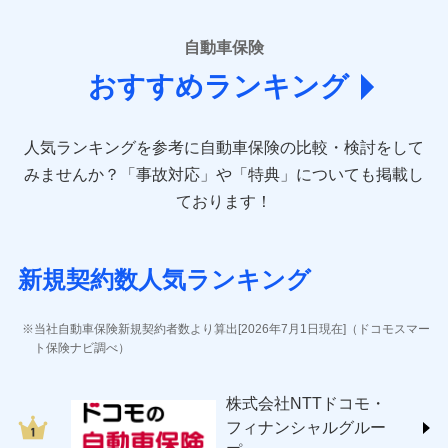
■損害保険
あいおいニッセイ同和損害保険株式会社
自動車保険
(https://www.aioinissaydowa.co.jp/)
おすすめランキング
アクサ損害保険株式会社 (https://www.axa-
direct.co.jp/)
アニコム損害保険株式会社 (https://www.anicom-
人気ランキングを参考に自動車保険の比較・検討をして
sompo.co.jp/)
東京海上ダイレクト損害保険株式会社 (https://www.e-
みませんか？
「事故対応」や「特典」についても掲載し
design.net/)
ております！
AIG損害保険株式会社 (https://www.aig.co.jp/sonpo)
ＳＢＩ損害保険株式会社
(https://www.sbisonpo.co.jp/)
新規契約数人気ランキング
ジェイアイ傷害火災保険株式会社
(https://www.jihoken.co.jp/)
ソニー損害保険株式会社
当社自動車保険新規契約者数より算出[2026年7月1日現在]（ドコモスマー
(https://www.sonysonpo.co.jp/)
ト保険ナビ調べ）
損害保険ジャパン株式会社 (https://www.sompo-
japan.co.jp/)
株式会社NTTドコモ・
ＳＯＭＰＯダイレクト損害保険株式会社
フィナンシャルグルー
(https://www.sompo-direct.co.jp/)