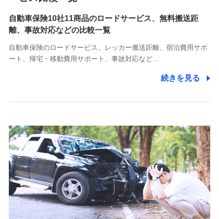
自動車保険10社11商品のロードサービス、無料搬送距
10.受託業務の 個人情報
離、事故対応などの比較一覧
受託業務の遂行およびこれらに準ずる業務の遂行のため
自動車保険のロードサービス、レッカー搬送距離、宿泊費用サポ
11.マイカー通勤管理クラウド並びに法人向けASPサー
ート、帰宅・移動費用サポート、事故対応など…
ビスに関してのお問い合わせ情報
続きを見る
各種お問い合わせに対応するため
当社のサービスに関する情報提供や、皆様に有用なお知らせ
をお送りするため
アンケートの送付のため
当社のサービスや媒体の運営改善に必要なデータを解析し、
分析するため
当社の対応品質向上やお問い合わせ内容の正確な把握のため
個人情報保護管理者の職名、連絡先
株式会社ドコモ・インシュアランス 営業部長
〒103-0013 東京都中央区日本橋人形町2-14-10 アーバン
ネット日本橋ビル 3F
株式会社ドコモ・インシュアランス