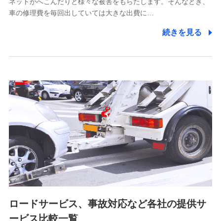
ネットがへこんだりと様々な被害をもらたします。そんなとき、
5.通話録音にて取得する情報
車の修理費を毎回出していては大きな出費に…
電話対応の品質向上およびお問合せ内容の正確な把握のため
続きを見る
6.採用応募者の個人情報
採用選考および入社手続を実施するため
7.社員（従業者）の個人情報
人事･勤怠･健康・労務等の管理、給与支給、福利厚生・採用
退職関連処理等の各種手続きのため、当社と従業員または従
業員同士の連絡のため
8.取引先個人情報
取引先としての選定業務、営業情報の提供業務、契約締結手
続き業務、取引管理業務、およびこれらに準ずる業務の遂行
のため
ロードサービス、事故対応など各社の提供サ
9.お問い合わせ情報
各種お問い合わせに対応するため
ービス比較一覧