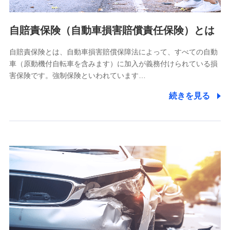
個人情報の第三者提供について
当社ではご本人の同意がある場合または法令に基づく場合を
自賠責保険（自動車損害賠償責任保険）とは
除き、第三者に提供いたしません。
自賠責保険とは、自動車損害賠償保障法によって、すべての自動
業務の委託
車（原動機付自転車を含みます）に加入が義務付けられている損
当社は利用目的の達成に必要な範囲内において個人情報の取
害保険です。強制保険といわれています…
り扱いの全部または一部を委託する場合があります。
続きを見る
個人データの共同利用
当社は株式会社NTTドコモとの間で、以下のとおり個
人データを共同利用します。
【共同して利用される利用データの項目】
当社又は株式会社NTTドコモがサービス提供等を通じて取得
した、以下の情報などの個人データ
基本情報
氏名、電話番号、メールアドレス、お客さまの識別子、
属性、連絡先、dポイントサービスのご利用に関する情