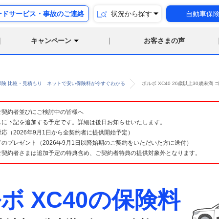
ードサービス・事故のご連絡
状況から探す
自動車保
キャンペーン
お客さまの声
保険 比較・見積もり ネットで安い保険料が今すぐわかる
ボルボ XC40 26歳以上30歳未
険 ご契約者並びにご検討中の皆様へ
スに下記を追加する予定です。詳細は後日お知らせいたします。
応（2026年9月1日から全契約者に提供開始予定）
のプレゼント（2026年9月1日以降始期のご契約をいただいた方に送付）
ご契約者さまは追加予定の特典含め、ご契約者特典の提供対象外となります。
ボ XC40の保険料