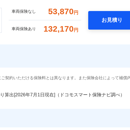
53,870
車両保険なし
円
お見積り
132,170
車両保険あり
円
にご契約いただける保険料とは異なります。また保険会社によって補償
り算出[
年
月
日現在]（ドコモスマート保険ナビ調べ）