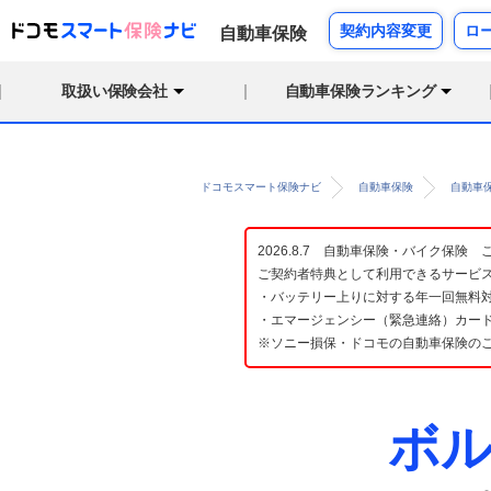
契約内容変更
ロ
自動車保険
取扱い保険会社
自動車保険ランキング
ドコモスマート保険ナビ
自動車保険
自動車
2026.8.7 自動車保険・バイク保
ご契約者特典として利用できるサービ
・バッテリー上りに対する年一回無料対
・エマージェンシー（緊急連絡）カード
※ソニー損保・ドコモの自動車保険の
ボル