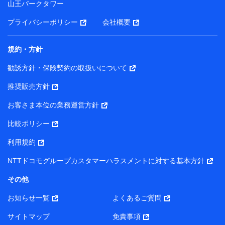
山王パークタワー
ータを分析して、お客さまの趣味・嗜好・傾向に応じた
サービス・商品等に関するご提案や広告の配信等を行う
プライバシーポリシー
会社概要
ことがあります。）
各種セミナーの開催のため
コンサルティングサービスの実施のため
規約・方針
アンケートやキャンペーン等の実施のため
上記に係る案内・手続き・管理等付帯業務を行うため
勧誘方針・保険契約の取扱いについて
【当該個人データの管理について責任を有する者の名称・住
推奨販売方針
所・代表者名】
お客さま本位の業務運営方針
当該個人データを取り扱う各共同利用者（詳細は次のとお
り）
比較ポリシー
東京都千代田区永田町2丁目11番1号 山王パークタワー
利用規約
株式会社NTTドコモ・フィナンシャルグループ 代表取締役
社長 廣井 孝史
NTTドコモグループカスタマーハラスメントに対する基本方針
東京都中央区日本橋人形町2-14-10 アーバンネット日本橋
その他
ビル 3F
お知らせ一覧
よくあるご質問
株式会社ドコモ・インシュアランス 代表取締役社長 吉
村 忠義
サイトマップ
免責事項