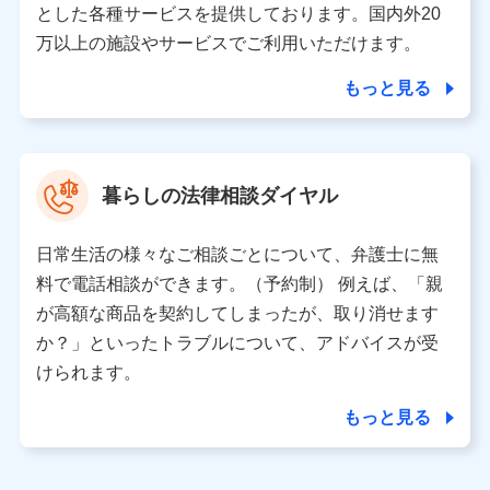
とした各種サービスを提供しております。国内外20
東京都千代田区永田町2丁目11番1号 山王パークタワー
万以上の施設やサービスでご利用いただけます。
株式会社NTTドコモ 代表取締役社長 前田 義晃
もっと見る
東京都中央区日本橋人形町2-14-10 アーバンネット日本橋
ビル 3F
株式会社ドコモ・インシュアランス 代表取締役社長 吉
村 忠義
暮らしの法律相談ダイヤル
※ 当社および株式会社NTTドコモは、お客さまの情報を利
用させていただくにあたっては、「NTTドコモ パーソナル
日常生活の様々なご相談ごとについて、弁護士に無
データ憲章」に定める行動原則を順守します 。
※ パーソナルデータダッシュボードの「第三者提供の管
料で電話相談ができます。（予約制） 例えば、「親
理」の設定状態にかかわらず、共同利用する場合がありま
が高額な商品を契約してしまったが、取り消せます
す。
か？」といったトラブルについて、アドバイスが受
※ dポイントクラブ会員ではないお客さま（2019年12月11
けられます。
日以降、一度もdポイントクラブ会員であったことがないお
客さまに限る）に関する、2019年12月10日以前に取得した
もっと見る
個人データは、こちら の利用目的の範囲内に限って共同利
用します。