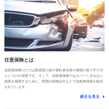
【共同して利用される利用データの項目】
当社又は株式会社NTTドコモがサービス提供等を通じて取得
した、以下の情報などの個人データ
基本情報
氏名、電話番号、メールアドレス、お客さまの識別子、
属性、連絡先、dポイントサービスのご利用に関する情
報。例として、dポイントカード番号、性別、年齢、家族
構成、住所、dポイント残高、dポイント利用履歴などが
含まれます。
利用情報
任意保険とは
当社又は株式会社NTTドコモが提供する各種サービスな
どのご契約・ご利用などに関する情報。例として、当社
又は株式会社NTTドコモが提供する各種サービスのご契
自賠責保険だけでは限度額の面や運転者自身の補償の面で不十分
約状態・ご利用履歴インターネット利用時の行動に関す
というのが現実です。そこで、自賠責保険ではカバーしきれない
る情報、アプリケーション利用時の行動に関する情報、
損害を補償するために、民間の保険会社などで自動車保険が販売
購入されたサービスや商品の名称・購入場所・決済に関
されています…
する情報、アンケートの回答に関する情報などが含まれ
ます。
続きを見る
保険関連サービス情報
当社又は株式会社NTTドコモが提供する保険関連サービ
スに関して取得し、又は保有する情報。例として、見積