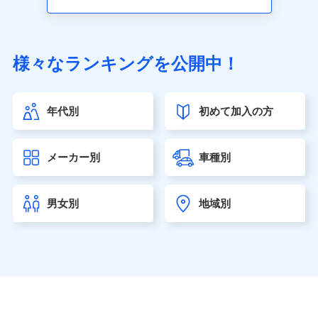
アクサ生命保険株式会社（https://www.axa.co.jp/）
SBI生命保険株式会社（https://www.sbilife.co.jp/）
FWD生命保険株式会社（https://www.fwdlife.co.jp/）
ソニー生命保険株式会社
様々なランキングを公開中！
（https://www.sonylife.co.jp）
SOMPOひまわり生命保険株式会社
（https://www.himawari-life.co.jp/）
年代別
初めて加入の方
第一ネオ生命保険株式会社（https://neofirst.co.jp/）
大樹生命保険株式会社（https://www.taiju-life.co.jp）
太陽生命保険株式会社（https://www.taiyo-
メーカー別
車種別
seimei.co.jp）
チューリッヒ生命保険株式会社
（https://www.zurichlife.co.jp/）
男女別
地域別
東京海上日動あんしん生命保険株式会社
（https://www.tmn-anshin.co.jp/）
なないろ生命保険株式会社
（https://www.nanairolife.co.jp/）
日本生命保険相互会社（https://www.nissay.co.jp）
はなさく生命保険株式会社
（https://www.life8739.co.jp/）
マニュライフ生命保険株式会社