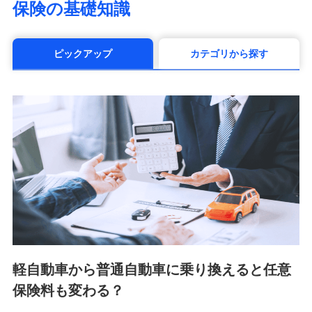
保険の基礎知識
（https://www.manulife.co.jp/）
三井住友海上あいおい生命保険株式会社
（https://www.msa-life.co.jp/）
ピックアップ
カテゴリから探す
メットライフ生命株式会社(https://www.metlife.co.jp/)
メディケア生命保険株式会社
（https://www.medicarelife.com/）
■少額短期保険
株式会社アシロ少額短期保険 (https://kailash.co.jp/)
SBIいきいき少額短期保険会社 (https://www.i-
sedai.com/)
SBIペット少額短期保険株式会社 (https://www.sbipet-
ssi.co.jp/)
SBIリスタ少額短期保険会社
(https://www.jishin.co.jp/)
スマートプラス少額短期保険株式会社
（https://www.smartplus-insurance.com/）
軽自動車から普通自動車に乗り換えると任意
チューリッヒ少額短期保険株式会社
保険料も変わる？
(https://www.zurichssi.co.jp/)
Tokio Marine X少額短期保険株式会社