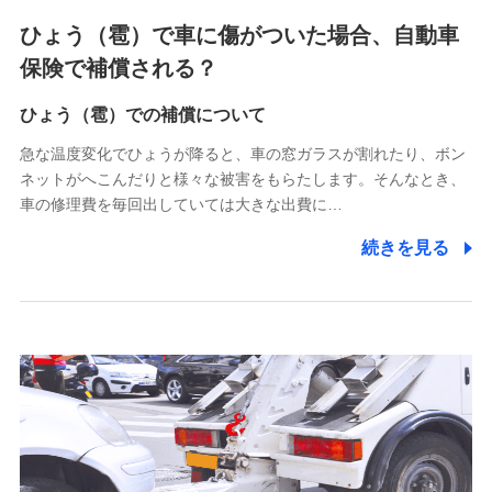
4.家族・友達紹介にて取得した個人情報
ひょう（雹）で車に傷がついた場合、自動車
被紹介者への連絡、及び当社と取引のあるもしくは委託を受
保険で補償される？
けている保険会社・提携会社の保険その他に関する情報を提
供し、金融商品等の契約を勧奨するため
ひょう（雹）での補償について
アンケートやキャンペーン等の実施のため
上記に係る連絡・手続き・管理等付帯業務を行うため
急な温度変化でひょうが降ると、車の窓ガラスが割れたり、ボン
ネットがへこんだりと様々な被害をもらたします。そんなとき、
5.通話録音にて取得する情報
車の修理費を毎回出していては大きな出費に…
電話対応の品質向上およびお問合せ内容の正確な把握のため
続きを見る
6.採用応募者の個人情報
採用選考および入社手続を実施するため
7.社員（従業者）の個人情報
人事･勤怠･健康・労務等の管理、給与支給、福利厚生・採用
退職関連処理等の各種手続きのため、当社と従業員または従
業員同士の連絡のため