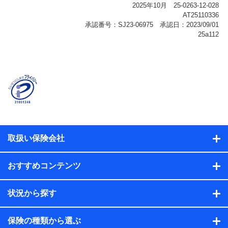
報、購入されたサービスや商品の名称・購入場所・決済
に関する情報、アンケートの回答に関する情報などが含
まれます。
保険関連サービス情報
当社または株式会社NTTドコモ・フィナンシャルグルー
プが提供する保険関連サービスに関して取得し、又は保
有する情報。例として、見積請求受付時、資料請求受付
時又はユーザー登録受付時に提供いただいた情報（氏
名、住所、生年月日、性別、保険契約者と被保険者の関
係、保険加入の目的、保険商品の内容、保険料、保険料
のお支払方法、車のメーカーや走行距離などの情報、建
物の構造や築年数などの情報、ペットの種類や年齢な
ど）及びお客様との応対記録（お客様に提示した比較見
積の試算結果情報、メールマガジンを提供した際のメー
取扱い保険会社
ル内容や送信履歴の情報及び保険の更改案内等を提供し
た際のメール内容や送信履歴などの情報）が含まれま
す。
おすすめコンテンツ
保険契約情報
当社または株式会社NTTドコモ・フィナンシャルグルー
プが取得し、又は保有する保険契約に関する情報。例と
状況から探す
して、保険契約者及び被保険者の氏名、住所、生年月
日、性別、保険契約者と被保険者の関係、保険加入の目
的、保険商品の内容、保険料、保険料のお支払方法、車
保険の種類から選ぶ
のメーカーや走行距離などの情報、建物の構造や築年数