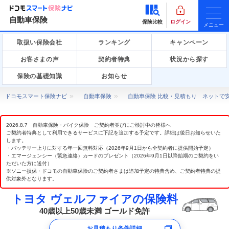
自動車保険
保険比較
ログイン
メニュー
取扱い保険会社
ランキング
キャンペーン
お客さまの声
契約者特典
状況から探す
保険の基礎知識
お知らせ
ドコモスマート保険ナビ
自動車保険
自動車保険 比較・見積もり ネットで
2026.8.7 自動車保険・バイク保険 ご契約者並びにご検討中の皆様へ
ご契約者特典として利用できるサービスに下記を追加する予定です。詳細は後日お知らせいた
します。
・バッテリー上りに対する年一回無料対応（2026年9月1日から全契約者に提供開始予定）
・エマージェンシー（緊急連絡）カードのプレゼント（2026年9月1日以降始期のご契約をい
ただいた方に送付）
※ソニー損保・ドコモの自動車保険のご契約者さまは追加予定の特典含め、ご契約者特典の提
供対象外となります。
トヨタ ヴェルファイアの保険料
40歳以上50歳未満 ゴールド免許
お見積もり条件詳細