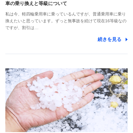
(https://www.tokiomarine-x.co.jp/)
車の乗り換えと等級について
ペットメディカルサポート株式会社
私は今、軽四輪乗用車に乗っているんですが、普通乗用車に乗り
(https://pshoken.co.jp/)
換えたいと思っています。ずっと無事故を続けて現在16等級なの
リトルファミリー少額短期保険株式会社
ですが、割引は…
(https://www.littlefamily-ssi.com/)
続きを見る
2.共同募集を行う代理店から受領する個人情報
郵便、電話、およびＥメール等により、当社と取引のあるも
しくは委託を受けている保険会社・提携会社の保険その他に
関する情報を提供し、金融商品等の契約を勧奨するため、ま
た維持管理等の委託業務遂行のため、またそれらに付帯、関
連する当社および提携会社のサービスを案内、提供するため
（なお、当社は複数の保険会社と取引があり、取得した個人
情報を取引のある他の保険会社の商品・サービスをご提案す
るために利用させていただくことがあります。）
上記に係る連絡・手続き・管理等付帯業務を行うため
3.セミナー募集サイトから取得した個人情報
各種セミナーの案内、開催のため
上記に係る連絡・手続き・管理等付帯業務を行うため