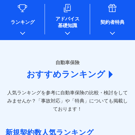
るために利用させていただくことがあります。）
各種セミナーの開催のため
コンサルティングサービスの実施のため
アドバイス
アンケートやキャンペーン等の実施のため
ランキング
契約者特典
基礎知識
上記に係る案内・手続き・管理等付帯業務を行うため
* 当社が委託を受けている保険会社の情報は、保険会社のホ
ームページに掲載しておりますので、ご確認ください。
■損害保険
あいおいニッセイ同和損害保険株式会社
自動車保険
(https://www.aioinissaydowa.co.jp/)
おすすめランキング
アクサ損害保険株式会社 (https://www.axa-
direct.co.jp/)
アニコム損害保険株式会社 (https://www.anicom-
人気ランキングを参考に自動車保険の比較・検討をして
sompo.co.jp/)
東京海上ダイレクト損害保険株式会社 (https://www.e-
みませんか？
「事故対応」や「特典」についても掲載し
design.net/)
ております！
AIG損害保険株式会社 (https://www.aig.co.jp/sonpo)
ＳＢＩ損害保険株式会社
(https://www.sbisonpo.co.jp/)
新規契約数人気ランキング
ジェイアイ傷害火災保険株式会社