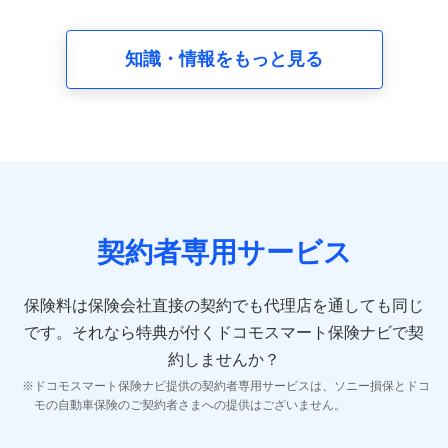
請求受付時、資料請求受付時又はユーザー登録受付時に
提供いただいた情報（氏名、住所、生年月日、性別、保
険契約者と被保険者の関係、保険加入の目的、保険商品
知識・情報をもっと見る
の内容、保険料、保険料のお支払方法、車のメーカーや
走行距離などの情報、建物の構造や築年数などの情報、
ペットの種類や年齢など）及びお客様との応対記録 （お
客様に提示した比較見積の試算結果情報、メールマガジ
ンを提供した際のメール内容や送信履歴の情報及び保険
の更改案内等を提供した際のメール内容や送信履歴など
の情報）が含まれます。
保険契約情報
当社又は株式会社NTTドコモが取得し、又は保有する保
険契約に関する情報。例として、保険契約者及び被保険
契約者専用サービス
者の氏名、住所、生年月日、性別、保険契約者と被保険
者の関係、保険加入の目的、保険商品の内容、保険料、
保険料のお支払方法、車のメーカーや走行距離などの情
保険料は保険会社直接の契約でも代理店を通しても同じ
報、建物の構造や築年数などの情報、ペットの種類や年
齢などの情報などが含まれます。
です。
それなら特典が付くドコモスマート保険ナビで契
約しませんか？
【共同して利用する者の範囲】
ドコモスマート保険ナビ提供の契約者専用サービスは、ソニー損保とドコ
当社
モの自動車保険のご契約者さまへの提供はございません。
株式会社NTTドコモ