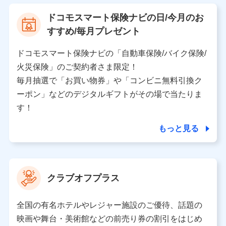
【利用する者の利用目的】
ドコモスマート保険ナビの日/今月のお
当社又は株式会社NTTドコモが提供する保険関連サービ
すすめ/毎月プレゼント
スにおけるユーザ登録受付および管理のため
当社又は株式会社NTTドコモと取引のあるもしくは委託
を受けている保険会社・提携会社の保険その他に関する
ドコモスマート保険ナビの「自動車保険/バイク保険/
情報を提供するため、また維持管理等の委託業務遂行の
火災保険」のご契約者さま限定！
ため、またそれらに付帯、関連する当社、株式会社NTT
ドコモおよび提携会社のサービスを案内、提供するため
毎月抽選で「お買い物券」や「コンビニ無料引換ク
（各サービスで取得したサービス利用履歴、ウェブサイ
ーポン」などのデジタルギフトがその場で当たりま
トの閲覧履歴、購買履歴、ご契約内容等のパーソナルデ
ータを分析して、お客さまの趣味・嗜好・傾向に応じた
す！
サービス・商品等に関するご提案や広告の配信等を行う
ことがあります。）
もっと見る
各種セミナーの開催のため
コンサルティングサービスの実施のため
アンケートやキャンペーン等の実施のため
上記に係る案内・手続き・管理等付帯業務を行うため
クラブオフプラス
【当該個人データの管理について責任を有する者の名称・住
所・代表者名】
全国の有名ホテルやレジャー施設のご優待、話題の
当該個人データを取り扱う各共同利用者（詳細は次のとお
映画や舞台・美術館などの前売り券の割引をはじめ
り）