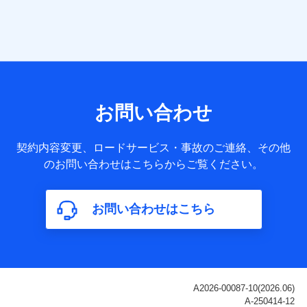
当社は株式会社NTTドコモ・フィナンシャルグループ
との間で、以下のとおり個人データを共同利用しま
す。
【共同して利用される利用データの項目】
当社または株式会社NTTドコモ・フィナンシャルグループが
サービス提供等を通じて取得した、以下の情報などの個人デ
お問い合わせ
ータ
基本情報
契約内容変更、ロードサービス・事故のご連絡、その他
氏名、電話番号、メールアドレス、お客さまの識別子、
のお問い合わせはこちらからご覧ください。
属性、連絡先、dポイントサービスのご利用に関する情
報。例として、dポイントカード番号、性別、年齢、家族
構成、住所、dポイント残高、dポイント利用履歴などが
お問い合わせはこちら
含まれます。
利用情報
当社または株式会社NTTドコモ・フィナンシャルグルー
プが提供する各種サービスなどのご契約・ご利用などに
関する情報。例として、当社または株式会社NTTドコ
モ・フィナンシャルグループが提供する各種サービスの
ご契約状態・ご利用履歴インターネット利用時の行動に
関する情報、アプリケーション利用時の行動に関する情