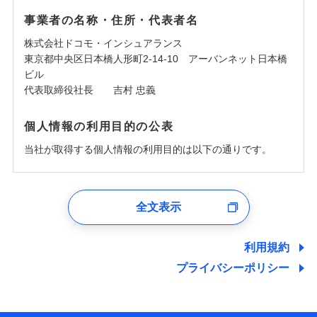
事業者の名称・住所・代表者名
株式会社ドコモ・インシュアランス
東京都中央区日本橋人形町2-14-10 アーバンネット日本橋
ビル
代表取締役社長 吉村 忠義
個人情報の利用目的の公表
当社が取得する個人情報の利用目的は以下の通りです。
1.見積請求受付時、資料請求受付時、ユーザー登録受
付時
全文表示
ユーザー登録受付および、管理のため
郵便、電話、およびＥメール等により、当社と取引のあるも
しくは委託を受けている保険会社・提携会社の保険その他に
利用規約
関する情報を提供し、金融商品等の契約を勧奨するため、ま
プライバシーポリシー
た維持管理等の委託業務遂行のため、またそれらに付帯、関
連する当社および提携会社のサービスを案内、提供するため
（なお、当社は複数の保険会社と取引があり、取得した個人
情報を取引のある他の保険会社の商品・サービスをご提案す