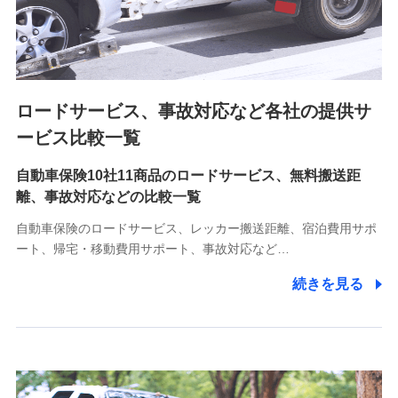
8.取引先個人情報
取引先としての選定業務、営業情報の提供業務、契約締結手
続き業務、取引管理業務、およびこれらに準ずる業務の遂行
のため
ロードサービス、事故対応など各社の提供サ
9.お問い合わせ情報
各種お問い合わせに対応するため
ービス比較一覧
自動車保険10社11商品のロードサービス、無料搬送距
10.受託業務の 個人情報
離、事故対応などの比較一覧
受託業務の遂行およびこれらに準ずる業務の遂行のため
自動車保険のロードサービス、レッカー搬送距離、宿泊費用サポ
11.マイカー通勤管理クラウド並びに法人向けASPサー
ート、帰宅・移動費用サポート、事故対応など…
ビスに関してのお問い合わせ情報
続きを見る
各種お問い合わせに対応するため
当社のサービスに関する情報提供や、皆様に有用なお知らせ
をお送りするため
アンケートの送付のため
当社のサービスや媒体の運営改善に必要なデータを解析し、
分析するため
当社の対応品質向上やお問い合わせ内容の正確な把握のため