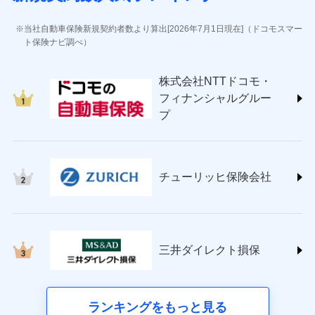
(https://www.jihoken.co.jp/)
ソニー損害保険株式会社
当社自動車保険新規契約者数より算出[2026年7月1日現在]（ドコモスマー
(https://www.sonysonpo.co.jp/)
ト保険ナビ調べ）
損害保険ジャパン株式会社 (https://www.sompo-
japan.co.jp/)
株式会社NTTドコモ・
ＳＯＭＰＯダイレクト損害保険株式会社
フィナンシャルグルー
(https://www.sompo-direct.co.jp/)
プ
チューリッヒ保険会社 (https://www.zurich.co.jp/)
東京海上日動火災保険株式会社
(https://www.tokiomarine-nichido.co.jp/)
日新火災海上保険株式会社
チューリッヒ保険会社
(https://www.nisshinfire.co.jp/)
ペット＆ファミリー損害保険株式会社
(https://www.petfamilyins.co.jp/)
三井住友海上火災保険株式会社 (https://www.ms-
ins.com/)
三井ダイレクト損保
三井ダイレクト損害保険株式会社
(https://www.mitsui-direct.co.jp/)
■生命保険
ランキングをもっと見る