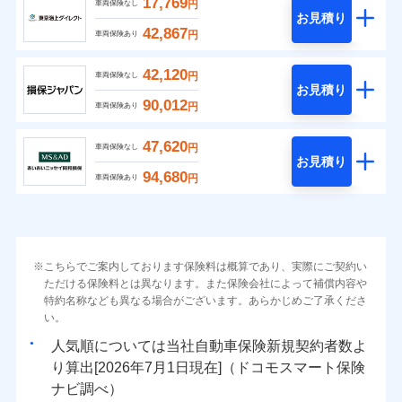
17,769
円
車両保険なし
お見積り
42,867
円
車両保険あり
42,120
円
車両保険なし
お見積り
90,012
円
車両保険あり
47,620
円
車両保険なし
お見積り
94,680
円
車両保険あり
こちらでご案内しております保険料は概算であり、実際にご契約い
ただける保険料とは異なります。また保険会社によって補償内容や
特約名称なども異なる場合がございます。あらかじめご了承くださ
い。
人気順については当社
新規契約者数よ
り算出[
年
月
日現在]（ドコモスマート保険
ナビ調べ）