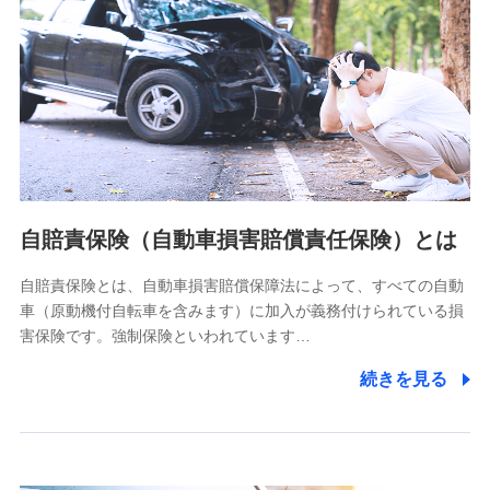
個人情報保護管理者の職名、連絡先
株式会社ドコモ・インシュアランス 営業部長
〒103-0013 東京都中央区日本橋人形町2-14-10 アーバン
ネット日本橋ビル 3F
株式会社ドコモ・インシュアランス
個人情報の第三者提供について
当社ではご本人の同意がある場合または法令に基づく場合を
自賠責保険（自動車損害賠償責任保険）とは
除き、第三者に提供いたしません。
自賠責保険とは、自動車損害賠償保障法によって、すべての自動
業務の委託
車（原動機付自転車を含みます）に加入が義務付けられている損
当社は利用目的の達成に必要な範囲内において個人情報の取
害保険です。強制保険といわれています…
り扱いの全部または一部を委託する場合があります。
続きを見る
個人データの共同利用
当社は株式会社NTTドコモとの間で、以下のとおり個
人データを共同利用します。