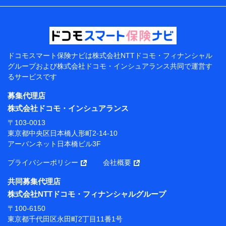
などの情報、ペットの種類や年齢などの情報などが含ま
れます。
提供当事者から受領当事者が個人データを取得する方法
電子的・電磁的方法等
【共同して利用する者の範囲】
ドコモスマート保険ナビは
株式会社NTTドコモ・フィナンシャル
グループおよび
株式会社ドコモ・インシュアランス共同で
運営す
当社
るサービスです
株式会社NTTドコモ・フィナンシャルグループ
募集代理店
【利用目的】
株式会社ドコモ・インシュアランス
当社または株式会社NTTドコモ・フィナンシャルグルー
〒103-0013
プが提供する保険関連サービスにおけるユーザー登録受
東京都中央区日本橋人形町2-14-10
付および管理のため
アーバンネット日本橋ビル3F
当社または株式会社NTTドコモ・フィナンシャルグルー
プと取引のあるもしくは委託を受けている保険会社・提
プライバシーポリシー
会社概要
携会社の保険その他に関する情報を提供するため、また
維持管理等の委託業務遂行のため、またそれらに付帯、
共同募集代理店
関連する当社または株式会社NTTドコモ・フィナンシャ
株式会社NTTドコモ・フィナンシャルグループ
ルグループおよび提携会社のサービスを案内、提供する
ため
〒100-6150
（各サービスで取得したサービス利用履歴、ウェブサイ
東京都千代田区永田町2丁目11番1号
トの閲覧履歴、購買履歴、ご契約内容等のパーソナルデ