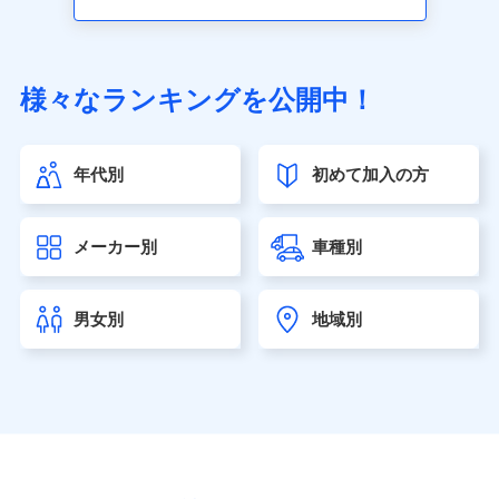
アクサ生命保険株式会社（https://www.axa.co.jp/）
SBI生命保険株式会社（https://www.sbilife.co.jp/）
FWD生命保険株式会社（https://www.fwdlife.co.jp/）
ソニー生命保険株式会社
様々なランキングを公開中！
（https://www.sonylife.co.jp）
SOMPOひまわり生命保険株式会社
（https://www.himawari-life.co.jp/）
年代別
初めて加入の方
第一ネオ生命保険株式会社（https://neofirst.co.jp/）
大樹生命保険株式会社（https://www.taiju-life.co.jp）
太陽生命保険株式会社（https://www.taiyo-
メーカー別
車種別
seimei.co.jp）
チューリッヒ生命保険株式会社
（https://www.zurichlife.co.jp/）
男女別
地域別
東京海上日動あんしん生命保険株式会社
（https://www.tmn-anshin.co.jp/）
なないろ生命保険株式会社
（https://www.nanairolife.co.jp/）
日本生命保険相互会社（https://www.nissay.co.jp）
はなさく生命保険株式会社
（https://www.life8739.co.jp/）
マニュライフ生命保険株式会社