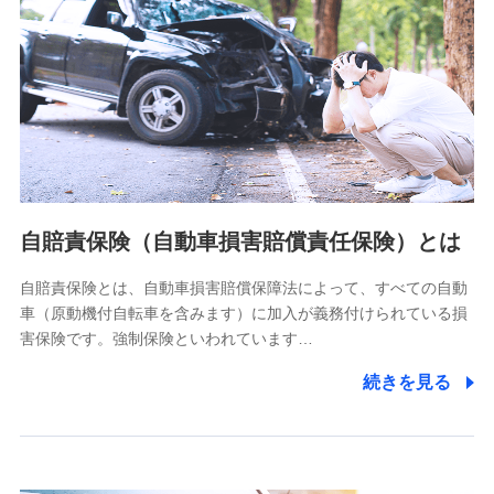
個人情報保護管理者の職名、連絡先
株式会社ドコモ・インシュアランス 営業部長
〒103-0013 東京都中央区日本橋人形町2-14-10 アーバン
ネット日本橋ビル 3F
株式会社ドコモ・インシュアランス
個人情報の第三者提供について
当社ではご本人の同意がある場合または法令に基づく場合を
自賠責保険（自動車損害賠償責任保険）とは
除き、第三者に提供いたしません。
自賠責保険とは、自動車損害賠償保障法によって、すべての自動
業務の委託
車（原動機付自転車を含みます）に加入が義務付けられている損
当社は利用目的の達成に必要な範囲内において個人情報の取
害保険です。強制保険といわれています…
り扱いの全部または一部を委託する場合があります。
続きを見る
個人データの共同利用
当社は株式会社NTTドコモとの間で、以下のとおり個
人データを共同利用します。