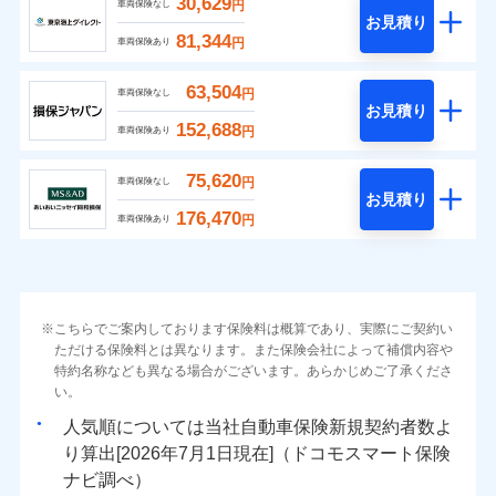
30,629
円
車両保険なし
お見積り
81,344
円
車両保険あり
63,504
円
車両保険なし
お見積り
152,688
円
車両保険あり
75,620
円
車両保険なし
お見積り
176,470
円
車両保険あり
こちらでご案内しております保険料は概算であり、実際にご契約い
ただける保険料とは異なります。また保険会社によって補償内容や
特約名称なども異なる場合がございます。あらかじめご了承くださ
い。
人気順については当社
新規契約者数よ
り算出[
年
月
日現在]（ドコモスマート保険
ナビ調べ）