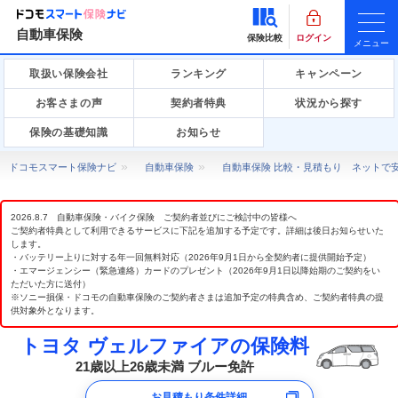
自動車保険
保険比較
ログイン
メニュー
取扱い保険会社
ランキング
キャンペーン
お客さまの声
契約者特典
状況から探す
保険の基礎知識
お知らせ
ドコモスマート保険ナビ
自動車保険
自動車保険 比較・見積もり ネットで
2026.8.7 自動車保険・バイク保険 ご契約者並びにご検討中の皆様へ
ご契約者特典として利用できるサービスに下記を追加する予定です。詳細は後日お知らせいた
します。
・バッテリー上りに対する年一回無料対応（2026年9月1日から全契約者に提供開始予定）
・エマージェンシー（緊急連絡）カードのプレゼント（2026年9月1日以降始期のご契約をい
ただいた方に送付）
※ソニー損保・ドコモの自動車保険のご契約者さまは追加予定の特典含め、ご契約者特典の提
供対象外となります。
トヨタ ヴェルファイアの保険料
21歳以上26歳未満 ブルー免許
お見積もり条件詳細