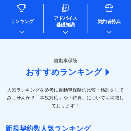
るために利用させていただくことがあります。）
各種セミナーの開催のため
コンサルティングサービスの実施のため
アドバイス
アンケートやキャンペーン等の実施のため
ランキング
契約者特典
基礎知識
上記に係る案内・手続き・管理等付帯業務を行うため
* 当社が委託を受けている保険会社の情報は、保険会社のホ
ームページに掲載しておりますので、ご確認ください。
■損害保険
あいおいニッセイ同和損害保険株式会社
自動車保険
(https://www.aioinissaydowa.co.jp/)
おすすめランキング
アクサ損害保険株式会社 (https://www.axa-
direct.co.jp/)
アニコム損害保険株式会社 (https://www.anicom-
人気ランキングを参考に自動車保険の比較・検討をして
sompo.co.jp/)
東京海上ダイレクト損害保険株式会社 (https://www.e-
みませんか？
「事故対応」や「特典」についても掲載し
design.net/)
ております！
AIG損害保険株式会社 (https://www.aig.co.jp/sonpo)
ＳＢＩ損害保険株式会社
(https://www.sbisonpo.co.jp/)
新規契約数人気ランキング
ジェイアイ傷害火災保険株式会社