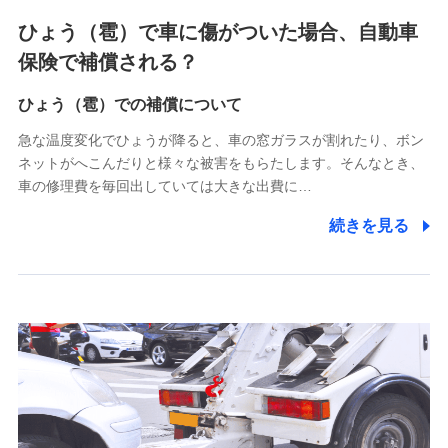
4.家族・友達紹介にて取得した個人情報
ひょう（雹）で車に傷がついた場合、自動車
被紹介者への連絡、及び当社と取引のあるもしくは委託を受
保険で補償される？
けている保険会社・提携会社の保険その他に関する情報を提
供し、金融商品等の契約を勧奨するため
ひょう（雹）での補償について
アンケートやキャンペーン等の実施のため
上記に係る連絡・手続き・管理等付帯業務を行うため
急な温度変化でひょうが降ると、車の窓ガラスが割れたり、ボン
ネットがへこんだりと様々な被害をもらたします。そんなとき、
5.通話録音にて取得する情報
車の修理費を毎回出していては大きな出費に…
電話対応の品質向上およびお問合せ内容の正確な把握のため
続きを見る
6.採用応募者の個人情報
採用選考および入社手続を実施するため
7.社員（従業者）の個人情報
人事･勤怠･健康・労務等の管理、給与支給、福利厚生・採用
退職関連処理等の各種手続きのため、当社と従業員または従
業員同士の連絡のため