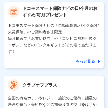
【利用する者の利用目的】
ドコモスマート保険ナビの日/今月のお
当社又は株式会社NTTドコモが提供する保険関連サービ
すすめ/毎月プレゼント
スにおけるユーザ登録受付および管理のため
当社又は株式会社NTTドコモと取引のあるもしくは委託
を受けている保険会社・提携会社の保険その他に関する
ドコモスマート保険ナビの「自動車保険/バイク保険/
情報を提供するため、また維持管理等の委託業務遂行の
火災保険」のご契約者さま限定！
ため、またそれらに付帯、関連する当社、株式会社NTT
ドコモおよび提携会社のサービスを案内、提供するため
毎月抽選で「お買い物券」や「コンビニ無料引換ク
（各サービスで取得したサービス利用履歴、ウェブサイ
ーポン」などのデジタルギフトがその場で当たりま
トの閲覧履歴、購買履歴、ご契約内容等のパーソナルデ
ータを分析して、お客さまの趣味・嗜好・傾向に応じた
す！
サービス・商品等に関するご提案や広告の配信等を行う
ことがあります。）
もっと見る
各種セミナーの開催のため
コンサルティングサービスの実施のため
アンケートやキャンペーン等の実施のため
上記に係る案内・手続き・管理等付帯業務を行うため
クラブオフプラス
【当該個人データの管理について責任を有する者の名称・住
所・代表者名】
全国の有名ホテルやレジャー施設のご優待、話題の
当該個人データを取り扱う各共同利用者（詳細は次のとお
映画や舞台・美術館などの前売り券の割引をはじめ
り）