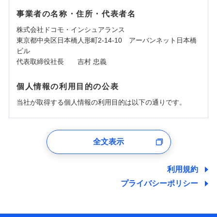
事業者の名称・住所・代表者名
株式会社ドコモ・インシュアランス
東京都中央区日本橋人形町2-14-10 アーバンネット日本橋
ビル
代表取締役社長 吉村 忠義
個人情報の利用目的の公表
当社が取得する個人情報の利用目的は以下の通りです。
1.見積請求受付時、資料請求受付時、ユーザー登録受
付時
全文表示
ユーザー登録受付および、管理のため
郵便、電話、およびＥメール等により、当社と取引のあるも
しくは委託を受けている保険会社・提携会社の保険その他に
利用規約
関する情報を提供し、金融商品等の契約を勧奨するため、ま
プライバシーポリシー
た維持管理等の委託業務遂行のため、またそれらに付帯、関
連する当社および提携会社のサービスを案内、提供するため
（なお、当社は複数の保険会社と取引があり、取得した個人
情報を取引のある他の保険会社の商品・サービスをご提案す