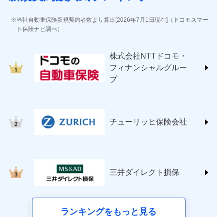
(https://www.jihoken.co.jp/)
ソニー損害保険株式会社
当社自動車保険新規契約者数より算出[2026年7月1日現在]（ドコモスマー
(https://www.sonysonpo.co.jp/)
ト保険ナビ調べ）
損害保険ジャパン株式会社 (https://www.sompo-
japan.co.jp/)
株式会社NTTドコモ・
ＳＯＭＰＯダイレクト損害保険株式会社
フィナンシャルグルー
(https://www.sompo-direct.co.jp/)
プ
チューリッヒ保険会社 (https://www.zurich.co.jp/)
東京海上日動火災保険株式会社
(https://www.tokiomarine-nichido.co.jp/)
日新火災海上保険株式会社
チューリッヒ保険会社
(https://www.nisshinfire.co.jp/)
ペット＆ファミリー損害保険株式会社
(https://www.petfamilyins.co.jp/)
三井住友海上火災保険株式会社 (https://www.ms-
ins.com/)
三井ダイレクト損保
三井ダイレクト損害保険株式会社
(https://www.mitsui-direct.co.jp/)
■生命保険
ランキングをもっと見る