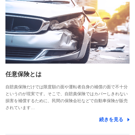
【共同して利用される利用データの項目】
当社又は株式会社NTTドコモがサービス提供等を通じて取得
した、以下の情報などの個人データ
基本情報
氏名、電話番号、メールアドレス、お客さまの識別子、
属性、連絡先、dポイントサービスのご利用に関する情
報。例として、dポイントカード番号、性別、年齢、家族
構成、住所、dポイント残高、dポイント利用履歴などが
含まれます。
利用情報
任意保険とは
当社又は株式会社NTTドコモが提供する各種サービスな
どのご契約・ご利用などに関する情報。例として、当社
又は株式会社NTTドコモが提供する各種サービスのご契
自賠責保険だけでは限度額の面や運転者自身の補償の面で不十分
約状態・ご利用履歴インターネット利用時の行動に関す
というのが現実です。そこで、自賠責保険ではカバーしきれない
る情報、アプリケーション利用時の行動に関する情報、
損害を補償するために、民間の保険会社などで自動車保険が販売
購入されたサービスや商品の名称・購入場所・決済に関
されています…
する情報、アンケートの回答に関する情報などが含まれ
ます。
続きを見る
保険関連サービス情報
当社又は株式会社NTTドコモが提供する保険関連サービ
スに関して取得し、又は保有する情報。例として、見積