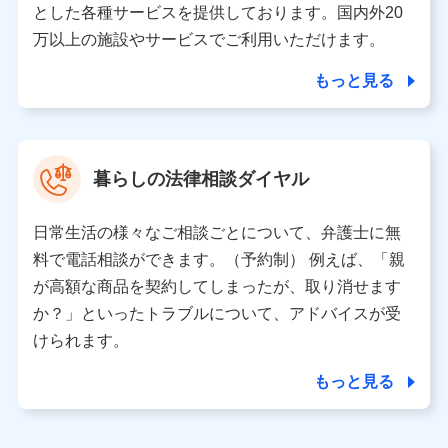
とした各種サービスを提供しております。国内外20
東京都千代田区永田町2丁目11番1号 山王パークタワー
万以上の施設やサービスでご利用いただけます。
株式会社NTTドコモ 代表取締役社長 前田 義晃
もっと見る
東京都中央区日本橋人形町2-14-10 アーバンネット日本橋
ビル 3F
株式会社ドコモ・インシュアランス 代表取締役社長 吉
村 忠義
暮らしの法律相談ダイヤル
※ 当社および株式会社NTTドコモは、お客さまの情報を利
用させていただくにあたっては、「NTTドコモ パーソナル
日常生活の様々なご相談ごとについて、弁護士に無
データ憲章」に定める行動原則を順守します 。
※ パーソナルデータダッシュボードの「第三者提供の管
料で電話相談ができます。（予約制） 例えば、「親
理」の設定状態にかかわらず、共同利用する場合がありま
が高額な商品を契約してしまったが、取り消せます
す。
か？」といったトラブルについて、アドバイスが受
※ dポイントクラブ会員ではないお客さま（2019年12月11
けられます。
日以降、一度もdポイントクラブ会員であったことがないお
客さまに限る）に関する、2019年12月10日以前に取得した
もっと見る
個人データは、こちら の利用目的の範囲内に限って共同利
用します。