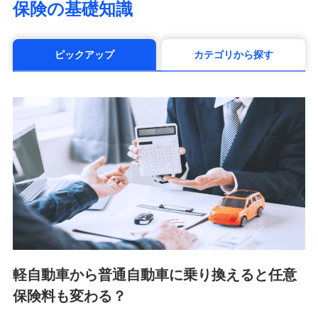
保険の基礎知識
（https://www.manulife.co.jp/）
三井住友海上あいおい生命保険株式会社
（https://www.msa-life.co.jp/）
ピックアップ
カテゴリから探す
メットライフ生命株式会社(https://www.metlife.co.jp/)
メディケア生命保険株式会社
（https://www.medicarelife.com/）
■少額短期保険
株式会社アシロ少額短期保険 (https://kailash.co.jp/)
SBIいきいき少額短期保険会社 (https://www.i-
sedai.com/)
SBIペット少額短期保険株式会社 (https://www.sbipet-
ssi.co.jp/)
SBIリスタ少額短期保険会社
(https://www.jishin.co.jp/)
スマートプラス少額短期保険株式会社
（https://www.smartplus-insurance.com/）
軽自動車から普通自動車に乗り換えると任意
チューリッヒ少額短期保険株式会社
保険料も変わる？
(https://www.zurichssi.co.jp/)
Tokio Marine X少額短期保険株式会社