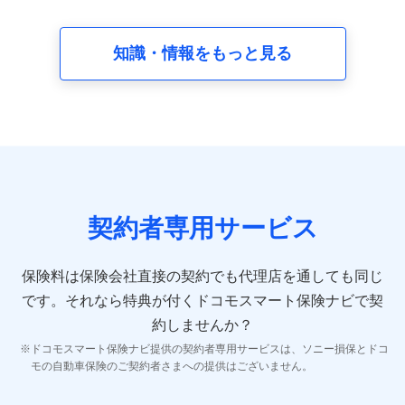
請求受付時、資料請求受付時又はユーザー登録受付時に
提供いただいた情報（氏名、住所、生年月日、性別、保
険契約者と被保険者の関係、保険加入の目的、保険商品
知識・情報をもっと見る
の内容、保険料、保険料のお支払方法、車のメーカーや
走行距離などの情報、建物の構造や築年数などの情報、
ペットの種類や年齢など）及びお客様との応対記録 （お
客様に提示した比較見積の試算結果情報、メールマガジ
ンを提供した際のメール内容や送信履歴の情報及び保険
の更改案内等を提供した際のメール内容や送信履歴など
の情報）が含まれます。
保険契約情報
当社又は株式会社NTTドコモが取得し、又は保有する保
険契約に関する情報。例として、保険契約者及び被保険
契約者専用サービス
者の氏名、住所、生年月日、性別、保険契約者と被保険
者の関係、保険加入の目的、保険商品の内容、保険料、
保険料のお支払方法、車のメーカーや走行距離などの情
保険料は保険会社直接の契約でも代理店を通しても同じ
報、建物の構造や築年数などの情報、ペットの種類や年
齢などの情報などが含まれます。
です。
それなら特典が付くドコモスマート保険ナビで契
約しませんか？
【共同して利用する者の範囲】
ドコモスマート保険ナビ提供の契約者専用サービスは、ソニー損保とドコ
当社
モの自動車保険のご契約者さまへの提供はございません。
株式会社NTTドコモ