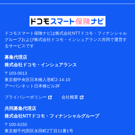
などの情報、ペットの種類や年齢などの情報などが含ま
れます。
提供当事者から受領当事者が個人データを取得する方法
電子的・電磁的方法等
【共同して利用する者の範囲】
ドコモスマート保険ナビは
株式会社NTTドコモ・フィナンシャル
グループおよび
株式会社ドコモ・インシュアランス共同で
運営す
当社
るサービスです
株式会社NTTドコモ・フィナンシャルグループ
募集代理店
【利用目的】
株式会社ドコモ・インシュアランス
当社または株式会社NTTドコモ・フィナンシャルグルー
〒103-0013
プが提供する保険関連サービスにおけるユーザー登録受
東京都中央区日本橋人形町2-14-10
付および管理のため
アーバンネット日本橋ビル3F
当社または株式会社NTTドコモ・フィナンシャルグルー
プと取引のあるもしくは委託を受けている保険会社・提
プライバシーポリシー
会社概要
携会社の保険その他に関する情報を提供するため、また
維持管理等の委託業務遂行のため、またそれらに付帯、
共同募集代理店
関連する当社または株式会社NTTドコモ・フィナンシャ
株式会社NTTドコモ・フィナンシャルグループ
ルグループおよび提携会社のサービスを案内、提供する
ため
〒100-6150
（各サービスで取得したサービス利用履歴、ウェブサイ
東京都千代田区永田町2丁目11番1号
トの閲覧履歴、購買履歴、ご契約内容等のパーソナルデ