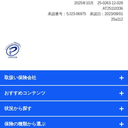
報、購入されたサービスや商品の名称・購入場所・決済
に関する情報、アンケートの回答に関する情報などが含
まれます。
保険関連サービス情報
当社または株式会社NTTドコモ・フィナンシャルグルー
プが提供する保険関連サービスに関して取得し、又は保
有する情報。例として、見積請求受付時、資料請求受付
時又はユーザー登録受付時に提供いただいた情報（氏
名、住所、生年月日、性別、保険契約者と被保険者の関
係、保険加入の目的、保険商品の内容、保険料、保険料
のお支払方法、車のメーカーや走行距離などの情報、建
物の構造や築年数などの情報、ペットの種類や年齢な
ど）及びお客様との応対記録（お客様に提示した比較見
積の試算結果情報、メールマガジンを提供した際のメー
取扱い保険会社
ル内容や送信履歴の情報及び保険の更改案内等を提供し
た際のメール内容や送信履歴などの情報）が含まれま
す。
おすすめコンテンツ
保険契約情報
当社または株式会社NTTドコモ・フィナンシャルグルー
プが取得し、又は保有する保険契約に関する情報。例と
状況から探す
して、保険契約者及び被保険者の氏名、住所、生年月
日、性別、保険契約者と被保険者の関係、保険加入の目
的、保険商品の内容、保険料、保険料のお支払方法、車
保険の種類から選ぶ
のメーカーや走行距離などの情報、建物の構造や築年数