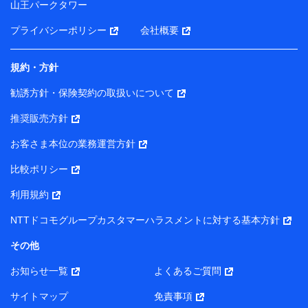
山王パークタワー
ータを分析して、お客さまの趣味・嗜好・傾向に応じた
サービス・商品等に関するご提案や広告の配信等を行う
プライバシーポリシー
会社概要
ことがあります。）
各種セミナーの開催のため
コンサルティングサービスの実施のため
規約・方針
アンケートやキャンペーン等の実施のため
上記に係る案内・手続き・管理等付帯業務を行うため
勧誘方針・保険契約の取扱いについて
【当該個人データの管理について責任を有する者の名称・住
推奨販売方針
所・代表者名】
お客さま本位の業務運営方針
当該個人データを取り扱う各共同利用者（詳細は次のとお
り）
比較ポリシー
東京都千代田区永田町2丁目11番1号 山王パークタワー
利用規約
株式会社NTTドコモ・フィナンシャルグループ 代表取締役
社長 廣井 孝史
NTTドコモグループカスタマーハラスメントに対する基本方針
東京都中央区日本橋人形町2-14-10 アーバンネット日本橋
その他
ビル 3F
お知らせ一覧
よくあるご質問
株式会社ドコモ・インシュアランス 代表取締役社長 吉
村 忠義
サイトマップ
免責事項