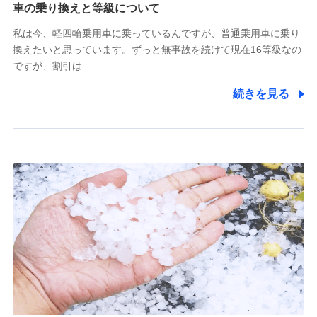
(https://www.tokiomarine-x.co.jp/)
車の乗り換えと等級について
ペットメディカルサポート株式会社
私は今、軽四輪乗用車に乗っているんですが、普通乗用車に乗り
(https://pshoken.co.jp/)
換えたいと思っています。ずっと無事故を続けて現在16等級なの
リトルファミリー少額短期保険株式会社
ですが、割引は…
(https://www.littlefamily-ssi.com/)
続きを見る
2.共同募集を行う代理店から受領する個人情報
郵便、電話、およびＥメール等により、当社と取引のあるも
しくは委託を受けている保険会社・提携会社の保険その他に
関する情報を提供し、金融商品等の契約を勧奨するため、ま
た維持管理等の委託業務遂行のため、またそれらに付帯、関
連する当社および提携会社のサービスを案内、提供するため
（なお、当社は複数の保険会社と取引があり、取得した個人
情報を取引のある他の保険会社の商品・サービスをご提案す
るために利用させていただくことがあります。）
上記に係る連絡・手続き・管理等付帯業務を行うため
3.セミナー募集サイトから取得した個人情報
各種セミナーの案内、開催のため
上記に係る連絡・手続き・管理等付帯業務を行うため