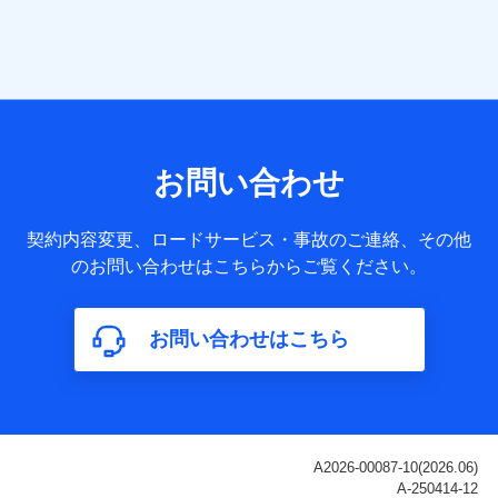
当社は株式会社NTTドコモ・フィナンシャルグループ
との間で、以下のとおり個人データを共同利用しま
す。
【共同して利用される利用データの項目】
当社または株式会社NTTドコモ・フィナンシャルグループが
サービス提供等を通じて取得した、以下の情報などの個人デ
お問い合わせ
ータ
基本情報
契約内容変更、ロードサービス・事故のご連絡、その他
氏名、電話番号、メールアドレス、お客さまの識別子、
のお問い合わせはこちらからご覧ください。
属性、連絡先、dポイントサービスのご利用に関する情
報。例として、dポイントカード番号、性別、年齢、家族
構成、住所、dポイント残高、dポイント利用履歴などが
お問い合わせはこちら
含まれます。
利用情報
当社または株式会社NTTドコモ・フィナンシャルグルー
プが提供する各種サービスなどのご契約・ご利用などに
関する情報。例として、当社または株式会社NTTドコ
モ・フィナンシャルグループが提供する各種サービスの
ご契約状態・ご利用履歴インターネット利用時の行動に
関する情報、アプリケーション利用時の行動に関する情