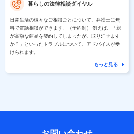
暮らしの法律相談ダイヤル
※ 当社および株式会社NTTドコモは、お客さまの情報を利
用させていただくにあたっては、「NTTドコモ パーソナル
日常生活の様々なご相談ごとについて、弁護士に無
データ憲章」に定める行動原則を順守します 。
※ パーソナルデータダッシュボードの「第三者提供の管
料で電話相談ができます。（予約制） 例えば、「親
理」の設定状態にかかわらず、共同利用する場合がありま
が高額な商品を契約してしまったが、取り消せます
す。
か？」といったトラブルについて、アドバイスが受
※ dポイントクラブ会員ではないお客さま（2019年12月11
けられます。
日以降、一度もdポイントクラブ会員であったことがないお
客さまに限る）に関する、2019年12月10日以前に取得した
もっと見る
個人データは、こちら の利用目的の範囲内に限って共同利
用します。
当社は株式会社NTTドコモ・フィナンシャルグループ
との間で、以下のとおり個人データを共同利用しま
す。
【共同して利用される利用データの項目】
当社または株式会社NTTドコモ・フィナンシャルグループが
サービス提供等を通じて取得した、以下の情報などの個人デ
お問い合わせ