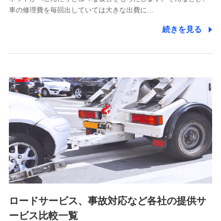
5.通話録音にて取得する情報
車の修理費を毎回出していては大きな出費に…
電話対応の品質向上およびお問合せ内容の正確な把握のため
続きを見る
6.採用応募者の個人情報
採用選考および入社手続を実施するため
7.社員（従業者）の個人情報
人事･勤怠･健康・労務等の管理、給与支給、福利厚生・採用
退職関連処理等の各種手続きのため、当社と従業員または従
業員同士の連絡のため
8.取引先個人情報
取引先としての選定業務、営業情報の提供業務、契約締結手
続き業務、取引管理業務、およびこれらに準ずる業務の遂行
のため
ロードサービス、事故対応など各社の提供サ
9.お問い合わせ情報
各種お問い合わせに対応するため
ービス比較一覧