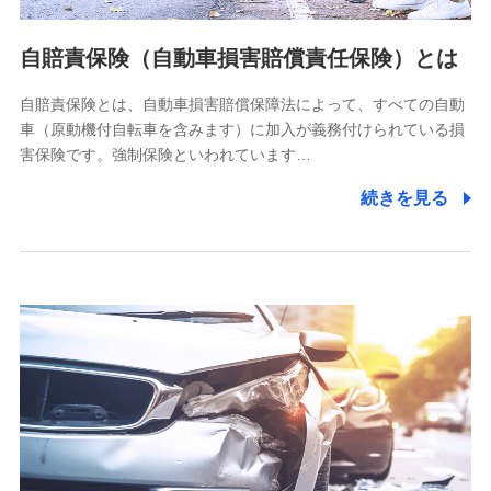
当社ではご本人の同意がある場合または法令に基づく場合を
自賠責保険（自動車損害賠償責任保険）とは
除き、第三者に提供いたしません。
自賠責保険とは、自動車損害賠償保障法によって、すべての自動
業務の委託
車（原動機付自転車を含みます）に加入が義務付けられている損
当社は利用目的の達成に必要な範囲内において個人情報の取
害保険です。強制保険といわれています…
り扱いの全部または一部を委託する場合があります。
続きを見る
個人データの共同利用
当社は株式会社NTTドコモとの間で、以下のとおり個
人データを共同利用します。
【共同して利用される利用データの項目】
当社又は株式会社NTTドコモがサービス提供等を通じて取得
した、以下の情報などの個人データ
基本情報
氏名、電話番号、メールアドレス、お客さまの識別子、
属性、連絡先、dポイントサービスのご利用に関する情