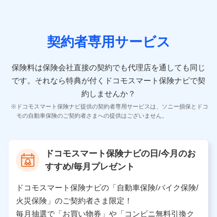
の情報）が含まれます。
保険契約情報
当社又は株式会社NTTドコモが取得し、又は保有する保
険契約に関する情報。例として、保険契約者及び被保険
契約者専用サービス
者の氏名、住所、生年月日、性別、保険契約者と被保険
者の関係、保険加入の目的、保険商品の内容、保険料、
保険料のお支払方法、車のメーカーや走行距離などの情
保険料は保険会社直接の契約でも代理店を通しても同じ
報、建物の構造や築年数などの情報、ペットの種類や年
齢などの情報などが含まれます。
です。
それなら特典が付くドコモスマート保険ナビで契
約しませんか？
【共同して利用する者の範囲】
ドコモスマート保険ナビ提供の契約者専用サービスは、ソニー損保とドコ
当社
モの自動車保険のご契約者さまへの提供はございません。
株式会社NTTドコモ
【利用する者の利用目的】
ドコモスマート保険ナビの日/今月のお
当社又は株式会社NTTドコモが提供する保険関連サービ
すすめ/毎月プレゼント
スにおけるユーザ登録受付および管理のため
当社又は株式会社NTTドコモと取引のあるもしくは委託
を受けている保険会社・提携会社の保険その他に関する
ドコモスマート保険ナビの「自動車保険/バイク保険/
情報を提供するため、また維持管理等の委託業務遂行の
火災保険」のご契約者さま限定！
ため、またそれらに付帯、関連する当社、株式会社NTT
ドコモおよび提携会社のサービスを案内、提供するため
毎月抽選で「お買い物券」や「コンビニ無料引換ク