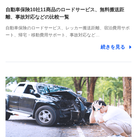
自動車保険10社11商品のロードサービス、無料搬送距
10.受託業務の 個人情報
離、事故対応などの比較一覧
受託業務の遂行およびこれらに準ずる業務の遂行のため
自動車保険のロードサービス、レッカー搬送距離、宿泊費用サポ
11.マイカー通勤管理クラウド並びに法人向けASPサー
ート、帰宅・移動費用サポート、事故対応など…
ビスに関してのお問い合わせ情報
続きを見る
各種お問い合わせに対応するため
当社のサービスに関する情報提供や、皆様に有用なお知らせ
をお送りするため
アンケートの送付のため
当社のサービスや媒体の運営改善に必要なデータを解析し、
分析するため
当社の対応品質向上やお問い合わせ内容の正確な把握のため
個人情報保護管理者の職名、連絡先
株式会社ドコモ・インシュアランス 営業部長
〒103-0013 東京都中央区日本橋人形町2-14-10 アーバン
ネット日本橋ビル 3F
株式会社ドコモ・インシュアランス
個人情報の第三者提供について