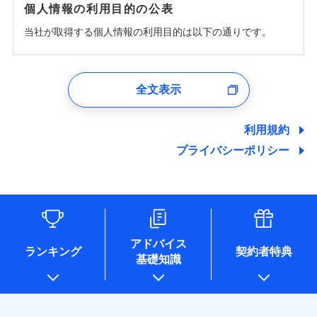
個人情報の利用目的の公表
当社が取得する個人情報の利用目的は以下の通りです。
1.見積請求受付時、資料請求受付時、ユーザー登録受
付時
全文表示
ユーザー登録受付および、管理のため
郵便、電話、およびＥメール等により、当社と取引のあるも
しくは委託を受けている保険会社・提携会社の保険その他に
利用規約
関する情報を提供し、金融商品等の契約を勧奨するため、ま
プライバシーポリシー
た維持管理等の委託業務遂行のため、またそれらに付帯、関
連する当社および提携会社のサービスを案内、提供するため
（なお、当社は複数の保険会社と取引があり、取得した個人
情報を取引のある他の保険会社の商品・サービスをご提案す
るために利用させていただくことがあります。）
各種セミナーの開催のため
コンサルティングサービスの実施のため
アドバイス
アンケートやキャンペーン等の実施のため
ランキング
契約者特典
基礎知識
上記に係る案内・手続き・管理等付帯業務を行うため
* 当社が委託を受けている保険会社の情報は、保険会社のホ
ームページに掲載しておりますので、ご確認ください。