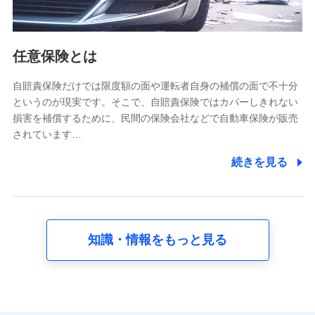
報。例として、dポイントカード番号、性別、年齢、家族
構成、住所、dポイント残高、dポイント利用履歴などが
含まれます。
利用情報
任意保険とは
当社又は株式会社NTTドコモが提供する各種サービスな
どのご契約・ご利用などに関する情報。例として、当社
又は株式会社NTTドコモが提供する各種サービスのご契
自賠責保険だけでは限度額の面や運転者自身の補償の面で不十分
約状態・ご利用履歴インターネット利用時の行動に関す
というのが現実です。そこで、自賠責保険ではカバーしきれない
る情報、アプリケーション利用時の行動に関する情報、
損害を補償するために、民間の保険会社などで自動車保険が販売
購入されたサービスや商品の名称・購入場所・決済に関
されています…
する情報、アンケートの回答に関する情報などが含まれ
ます。
続きを見る
保険関連サービス情報
当社又は株式会社NTTドコモが提供する保険関連サービ
スに関して取得し、又は保有する情報。例として、見積
請求受付時、資料請求受付時又はユーザー登録受付時に
提供いただいた情報（氏名、住所、生年月日、性別、保
険契約者と被保険者の関係、保険加入の目的、保険商品
知識・情報をもっと見る
の内容、保険料、保険料のお支払方法、車のメーカーや
走行距離などの情報、建物の構造や築年数などの情報、
ペットの種類や年齢など）及びお客様との応対記録 （お
客様に提示した比較見積の試算結果情報、メールマガジ
ンを提供した際のメール内容や送信履歴の情報及び保険
の更改案内等を提供した際のメール内容や送信履歴など