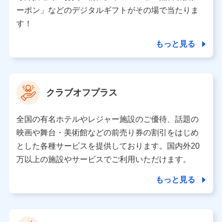
（各サービスで取得したサービス利用履歴、ウェブサイ
ーポン」などのデジタルギフトがその場で当たりま
トの閲覧履歴、購買履歴、ご契約内容等のパーソナルデ
ータを分析して、お客さまの趣味・嗜好・傾向に応じた
す！
サービス・商品等に関するご提案や広告の配信等を行う
ことがあります。）
もっと見る
各種セミナーの開催のため
コンサルティングサービスの実施のため
アンケートやキャンペーン等の実施のため
上記に係る案内・手続き・管理等付帯業務を行うため
クラブオフプラス
【当該個人データの管理について責任を有する者の名称・住
所・代表者名】
全国の有名ホテルやレジャー施設のご優待、話題の
当該個人データを取り扱う各共同利用者（詳細は次のとお
映画や舞台・美術館などの前売り券の割引をはじめ
り）
とした各種サービスを提供しております。国内外20
東京都千代田区永田町2丁目11番1号 山王パークタワー
万以上の施設やサービスでご利用いただけます。
株式会社NTTドコモ 代表取締役社長 前田 義晃
もっと見る
東京都中央区日本橋人形町2-14-10 アーバンネット日本橋
ビル 3F
株式会社ドコモ・インシュアランス 代表取締役社長 吉
村 忠義