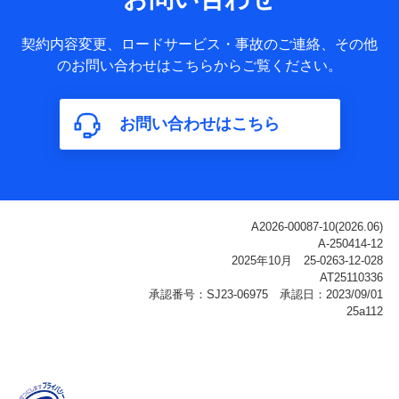
ータ
基本情報
契約内容変更、ロードサービス・事故のご連絡、その他
氏名、電話番号、メールアドレス、お客さまの識別子、
のお問い合わせはこちらからご覧ください。
属性、連絡先、dポイントサービスのご利用に関する情
報。例として、dポイントカード番号、性別、年齢、家族
構成、住所、dポイント残高、dポイント利用履歴などが
お問い合わせはこちら
含まれます。
利用情報
当社または株式会社NTTドコモ・フィナンシャルグルー
プが提供する各種サービスなどのご契約・ご利用などに
関する情報。例として、当社または株式会社NTTドコ
モ・フィナンシャルグループが提供する各種サービスの
ご契約状態・ご利用履歴インターネット利用時の行動に
関する情報、アプリケーション利用時の行動に関する情
報、購入されたサービスや商品の名称・購入場所・決済
に関する情報、アンケートの回答に関する情報などが含
まれます。
保険関連サービス情報
当社または株式会社NTTドコモ・フィナンシャルグルー
プが提供する保険関連サービスに関して取得し、又は保
有する情報。例として、見積請求受付時、資料請求受付
時又はユーザー登録受付時に提供いただいた情報（氏
名、住所、生年月日、性別、保険契約者と被保険者の関