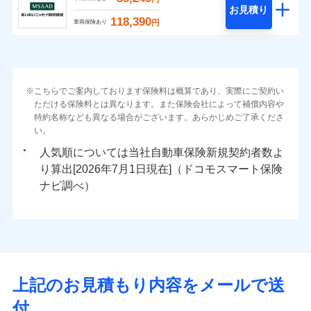
お見積り
118,390
円
車両保険あり
こちらでご案内しております保険料は概算であり、実際にご契約い
ただける保険料とは異なります。また保険会社によって補償内容や
特約名称なども異なる場合がございます。あらかじめご了承くださ
い。
人気順については当社
新規契約者数よ
り算出[
年
月
日現在]（ドコモスマート保険
ナビ調べ）
上記のお見積もり内容をメールで送
付