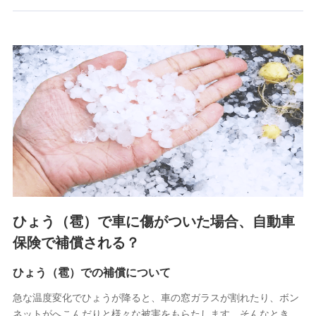
郵便、電話、およびＥメール等により、当社と取引のあるも
しくは委託を受けている保険会社・提携会社の保険その他に
関する情報を提供し、金融商品等の契約を勧奨するため、ま
た維持管理等の委託業務遂行のため、またそれらに付帯、関
連する当社および提携会社のサービスを案内、提供するため
（なお、当社は複数の保険会社と取引があり、取得した個人
情報を取引のある他の保険会社の商品・サービスをご提案す
るために利用させていただくことがあります。）
上記に係る連絡・手続き・管理等付帯業務を行うため
3.セミナー募集サイトから取得した個人情報
各種セミナーの案内、開催のため
上記に係る連絡・手続き・管理等付帯業務を行うため
4.家族・友達紹介にて取得した個人情報
ひょう（雹）で車に傷がついた場合、自動車
被紹介者への連絡、及び当社と取引のあるもしくは委託を受
保険で補償される？
けている保険会社・提携会社の保険その他に関する情報を提
供し、金融商品等の契約を勧奨するため
ひょう（雹）での補償について
アンケートやキャンペーン等の実施のため
上記に係る連絡・手続き・管理等付帯業務を行うため
急な温度変化でひょうが降ると、車の窓ガラスが割れたり、ボン
ネットがへこんだりと様々な被害をもらたします。そんなとき、