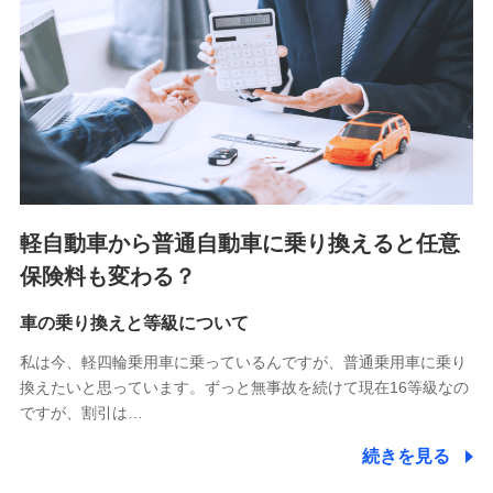
■少額短期保険
株式会社アシロ少額短期保険 (https://kailash.co.jp/)
SBIいきいき少額短期保険会社 (https://www.i-
sedai.com/)
SBIペット少額短期保険株式会社 (https://www.sbipet-
ssi.co.jp/)
SBIリスタ少額短期保険会社
(https://www.jishin.co.jp/)
スマートプラス少額短期保険株式会社
（https://www.smartplus-insurance.com/）
軽自動車から普通自動車に乗り換えると任意
チューリッヒ少額短期保険株式会社
保険料も変わる？
(https://www.zurichssi.co.jp/)
Tokio Marine X少額短期保険株式会社
(https://www.tokiomarine-x.co.jp/)
車の乗り換えと等級について
ペットメディカルサポート株式会社
私は今、軽四輪乗用車に乗っているんですが、普通乗用車に乗り
(https://pshoken.co.jp/)
換えたいと思っています。ずっと無事故を続けて現在16等級なの
リトルファミリー少額短期保険株式会社
ですが、割引は…
(https://www.littlefamily-ssi.com/)
続きを見る
2.共同募集を行う代理店から受領する個人情報