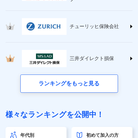
チューリッヒ保険会社 (https://www.zurich.co.jp/)
東京海上日動火災保険株式会社
(https://www.tokiomarine-nichido.co.jp/)
日新火災海上保険株式会社
チューリッヒ保険会社
(https://www.nisshinfire.co.jp/)
ペット＆ファミリー損害保険株式会社
(https://www.petfamilyins.co.jp/)
三井住友海上火災保険株式会社 (https://www.ms-
ins.com/)
三井ダイレクト損保
三井ダイレクト損害保険株式会社
(https://www.mitsui-direct.co.jp/)
■生命保険
ランキングをもっと見る
アクサ生命保険株式会社（https://www.axa.co.jp/）
SBI生命保険株式会社（https://www.sbilife.co.jp/）
FWD生命保険株式会社（https://www.fwdlife.co.jp/）
ソニー生命保険株式会社
様々なランキングを公開中！
（https://www.sonylife.co.jp）
SOMPOひまわり生命保険株式会社
（https://www.himawari-life.co.jp/）
年代別
初めて加入の方
第一ネオ生命保険株式会社（https://neofirst.co.jp/）