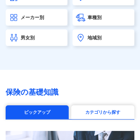
大樹生命保険株式会社（https://www.taiju-life.co.jp）
太陽生命保険株式会社（https://www.taiyo-
メーカー別
車種別
seimei.co.jp）
チューリッヒ生命保険株式会社
（https://www.zurichlife.co.jp/）
男女別
地域別
東京海上日動あんしん生命保険株式会社
（https://www.tmn-anshin.co.jp/）
なないろ生命保険株式会社
（https://www.nanairolife.co.jp/）
日本生命保険相互会社（https://www.nissay.co.jp）
はなさく生命保険株式会社
（https://www.life8739.co.jp/）
マニュライフ生命保険株式会社
保険の基礎知識
（https://www.manulife.co.jp/）
三井住友海上あいおい生命保険株式会社
（https://www.msa-life.co.jp/）
ピックアップ
カテゴリから探す
メットライフ生命株式会社(https://www.metlife.co.jp/)
メディケア生命保険株式会社
（https://www.medicarelife.com/）