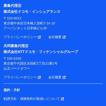
募集代理店
【利用目的】
株式会社ドコモ・インシュアランス
当社または株式会社NTTドコモ・フィナンシャルグルー
〒103-0013
プが提供する保険関連サービスにおけるユーザー登録受
東京都中央区日本橋人形町2-14-10
付および管理のため
アーバンネット日本橋ビル3F
当社または株式会社NTTドコモ・フィナンシャルグルー
プと取引のあるもしくは委託を受けている保険会社・提
プライバシーポリシー
会社概要
携会社の保険その他に関する情報を提供するため、また
維持管理等の委託業務遂行のため、またそれらに付帯、
共同募集代理店
関連する当社または株式会社NTTドコモ・フィナンシャ
株式会社NTTドコモ・フィナンシャルグループ
ルグループおよび提携会社のサービスを案内、提供する
ため
〒100-6150
（各サービスで取得したサービス利用履歴、ウェブサイ
東京都千代田区永田町2丁目11番1号
トの閲覧履歴、購買履歴、ご契約内容等のパーソナルデ
山王パークタワー
ータを分析して、お客さまの趣味・嗜好・傾向に応じた
サービス・商品等に関するご提案や広告の配信等を行う
プライバシーポリシー
会社概要
ことがあります。）
各種セミナーの開催のため
コンサルティングサービスの実施のため
規約・方針
アンケートやキャンペーン等の実施のため
上記に係る案内・手続き・管理等付帯業務を行うため
勧誘方針・保険契約の取扱いについて
【当該個人データの管理について責任を有する者の名称・住