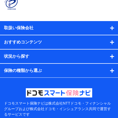
係、保険加入の目的、保険商品の内容、保険料、保険料
のお支払方法、車のメーカーや走行距離などの情報、建
物の構造や築年数などの情報、ペットの種類や年齢な
ど）及びお客様との応対記録（お客様に提示した比較見
積の試算結果情報、メールマガジンを提供した際のメー
取扱い保険会社
ル内容や送信履歴の情報及び保険の更改案内等を提供し
た際のメール内容や送信履歴などの情報）が含まれま
す。
おすすめコンテンツ
保険契約情報
当社または株式会社NTTドコモ・フィナンシャルグルー
プが取得し、又は保有する保険契約に関する情報。例と
状況から探す
して、保険契約者及び被保険者の氏名、住所、生年月
日、性別、保険契約者と被保険者の関係、保険加入の目
的、保険商品の内容、保険料、保険料のお支払方法、車
保険の種類から選ぶ
のメーカーや走行距離などの情報、建物の構造や築年数
などの情報、ペットの種類や年齢などの情報などが含ま
れます。
提供当事者から受領当事者が個人データを取得する方法
電子的・電磁的方法等
【共同して利用する者の範囲】
ドコモスマート保険ナビは
株式会社NTTドコモ・フィナンシャル
グループおよび
株式会社ドコモ・インシュアランス共同で
運営す
当社
るサービスです
株式会社NTTドコモ・フィナンシャルグループ