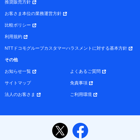
推奨販売方針
所・代表者名】
お客さま本位の業務運営方針
当該個人データを取り扱う各共同利用者（詳細は次のとお
り）
比較ポリシー
東京都千代田区永田町2丁目11番1号 山王パークタワー
利用規約
株式会社NTTドコモ・フィナンシャルグループ 代表取締役
社長 廣井 孝史
NTTドコモグループカスタマーハラスメントに対する基本方針
東京都中央区日本橋人形町2-14-10 アーバンネット日本橋
その他
ビル 3F
お知らせ一覧
よくあるご質問
株式会社ドコモ・インシュアランス 代表取締役社長 吉
村 忠義
サイトマップ
免責事項
また当社は、オンライン面談による保険のご相談にあたっ
法人のお客さま
ご利用環境
て、以下の提携代理店とお客様の個人データを共同利用する
ことがあります。
1. 共同利用する個人データの項目
氏名、生年月日、住所、メールアドレス、電話番号、個
人の属性に関する情報、資料請求の情報（有無を含みま