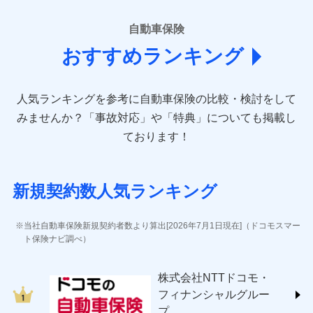
■損害保険
あいおいニッセイ同和損害保険株式会社
自動車保険
(https://www.aioinissaydowa.co.jp/)
おすすめランキング
アクサ損害保険株式会社 (https://www.axa-
direct.co.jp/)
アニコム損害保険株式会社 (https://www.anicom-
人気ランキングを参考に自動車保険の比較・検討をして
sompo.co.jp/)
東京海上ダイレクト損害保険株式会社 (https://www.e-
みませんか？
「事故対応」や「特典」についても掲載し
design.net/)
ております！
AIG損害保険株式会社 (https://www.aig.co.jp/sonpo)
ＳＢＩ損害保険株式会社
(https://www.sbisonpo.co.jp/)
新規契約数人気ランキング
ジェイアイ傷害火災保険株式会社
(https://www.jihoken.co.jp/)
ソニー損害保険株式会社
当社自動車保険新規契約者数より算出[2026年7月1日現在]（ドコモスマー
(https://www.sonysonpo.co.jp/)
ト保険ナビ調べ）
損害保険ジャパン株式会社 (https://www.sompo-
japan.co.jp/)
株式会社NTTドコモ・
ＳＯＭＰＯダイレクト損害保険株式会社
フィナンシャルグルー
(https://www.sompo-direct.co.jp/)
プ