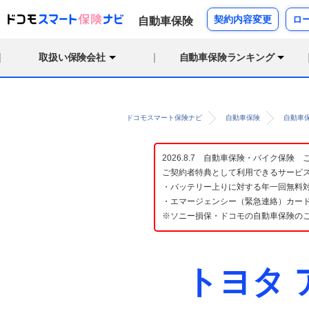
契約内容変更
ロ
自動車保険
取扱い保険会社
自動車保険ランキング
ドコモスマート保険ナビ
自動車保険
自動車
2026.8.7 自動車保険・バイク保
ご契約者特典として利用できるサービ
・バッテリー上りに対する年一回無料対
・エマージェンシー（緊急連絡）カード
※ソニー損保・ドコモの自動車保険の
トヨタ