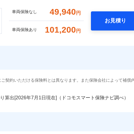
49,940
車両保険なし
円
お見積り
101,200
車両保険あり
円
にご契約いただける保険料とは異なります。また保険会社によって補償
り算出[
年
月
日現在]（ドコモスマート保険ナビ調べ）