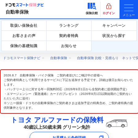
自動車保険
保険比較
ログイン
メニュー
取扱い保険会社
ランキング
キャンペーン
お客さまの声
契約者特典
状況から探す
保険の基礎知識
お知らせ
ドコモスマート保険ナビ
自動車保険
自動車保険 比較・見積もり ネットで
2026.8.7 自動車保険・バイク保険 ご契約者並びにご検討中の皆様へ
ご契約者特典として利用できるサービスに下記を追加する予定です。詳細は後日お知らせいた
します。
・バッテリー上りに対する年一回無料対応（2026年9月1日から全契約者に提供開始予定）
・エマージェンシー（緊急連絡）カードのプレゼント（2026年9月1日以降始期のご契約をい
ただいた方に送付）
※ソニー損保・ドコモの自動車保険のご契約者さまは追加予定の特典含め、ご契約者特典の提
供対象外となります。
トヨタ アルファードの保険料
40歳以上50歳未満 グリーン免許
お見積もり条件詳細