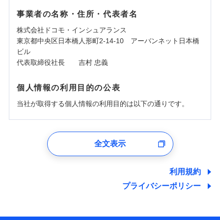
事業者の名称・住所・代表者名
株式会社ドコモ・インシュアランス
東京都中央区日本橋人形町2-14-10 アーバンネット日本橋
ビル
代表取締役社長 吉村 忠義
個人情報の利用目的の公表
当社が取得する個人情報の利用目的は以下の通りです。
1.見積請求受付時、資料請求受付時、ユーザー登録受
付時
全文表示
ユーザー登録受付および、管理のため
郵便、電話、およびＥメール等により、当社と取引のあるも
しくは委託を受けている保険会社・提携会社の保険その他に
利用規約
関する情報を提供し、金融商品等の契約を勧奨するため、ま
プライバシーポリシー
た維持管理等の委託業務遂行のため、またそれらに付帯、関
連する当社および提携会社のサービスを案内、提供するため
（なお、当社は複数の保険会社と取引があり、取得した個人
情報を取引のある他の保険会社の商品・サービスをご提案す