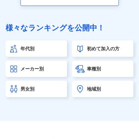
アクサ生命保険株式会社（https://www.axa.co.jp/）
SBI生命保険株式会社（https://www.sbilife.co.jp/）
FWD生命保険株式会社（https://www.fwdlife.co.jp/）
ソニー生命保険株式会社
様々なランキングを公開中！
（https://www.sonylife.co.jp）
SOMPOひまわり生命保険株式会社
（https://www.himawari-life.co.jp/）
年代別
初めて加入の方
第一ネオ生命保険株式会社（https://neofirst.co.jp/）
大樹生命保険株式会社（https://www.taiju-life.co.jp）
太陽生命保険株式会社（https://www.taiyo-
メーカー別
車種別
seimei.co.jp）
チューリッヒ生命保険株式会社
（https://www.zurichlife.co.jp/）
男女別
地域別
東京海上日動あんしん生命保険株式会社
（https://www.tmn-anshin.co.jp/）
なないろ生命保険株式会社
（https://www.nanairolife.co.jp/）
日本生命保険相互会社（https://www.nissay.co.jp）
はなさく生命保険株式会社
（https://www.life8739.co.jp/）
マニュライフ生命保険株式会社