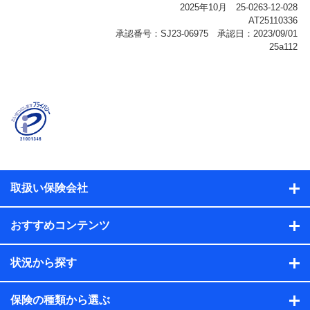
報、購入されたサービスや商品の名称・購入場所・決済
に関する情報、アンケートの回答に関する情報などが含
まれます。
保険関連サービス情報
当社または株式会社NTTドコモ・フィナンシャルグルー
プが提供する保険関連サービスに関して取得し、又は保
有する情報。例として、見積請求受付時、資料請求受付
時又はユーザー登録受付時に提供いただいた情報（氏
名、住所、生年月日、性別、保険契約者と被保険者の関
係、保険加入の目的、保険商品の内容、保険料、保険料
のお支払方法、車のメーカーや走行距離などの情報、建
物の構造や築年数などの情報、ペットの種類や年齢な
ど）及びお客様との応対記録（お客様に提示した比較見
積の試算結果情報、メールマガジンを提供した際のメー
取扱い保険会社
ル内容や送信履歴の情報及び保険の更改案内等を提供し
た際のメール内容や送信履歴などの情報）が含まれま
す。
おすすめコンテンツ
保険契約情報
当社または株式会社NTTドコモ・フィナンシャルグルー
プが取得し、又は保有する保険契約に関する情報。例と
状況から探す
して、保険契約者及び被保険者の氏名、住所、生年月
日、性別、保険契約者と被保険者の関係、保険加入の目
的、保険商品の内容、保険料、保険料のお支払方法、車
保険の種類から選ぶ
のメーカーや走行距離などの情報、建物の構造や築年数