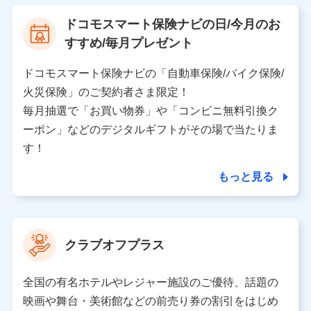
【利用する者の利用目的】
ドコモスマート保険ナビの日/今月のお
当社又は株式会社NTTドコモが提供する保険関連サービ
すすめ/毎月プレゼント
スにおけるユーザ登録受付および管理のため
当社又は株式会社NTTドコモと取引のあるもしくは委託
を受けている保険会社・提携会社の保険その他に関する
ドコモスマート保険ナビの「自動車保険/バイク保険/
情報を提供するため、また維持管理等の委託業務遂行の
火災保険」のご契約者さま限定！
ため、またそれらに付帯、関連する当社、株式会社NTT
ドコモおよび提携会社のサービスを案内、提供するため
毎月抽選で「お買い物券」や「コンビニ無料引換ク
（各サービスで取得したサービス利用履歴、ウェブサイ
ーポン」などのデジタルギフトがその場で当たりま
トの閲覧履歴、購買履歴、ご契約内容等のパーソナルデ
ータを分析して、お客さまの趣味・嗜好・傾向に応じた
す！
サービス・商品等に関するご提案や広告の配信等を行う
ことがあります。）
もっと見る
各種セミナーの開催のため
コンサルティングサービスの実施のため
アンケートやキャンペーン等の実施のため
上記に係る案内・手続き・管理等付帯業務を行うため
クラブオフプラス
【当該個人データの管理について責任を有する者の名称・住
所・代表者名】
全国の有名ホテルやレジャー施設のご優待、話題の
当該個人データを取り扱う各共同利用者（詳細は次のとお
映画や舞台・美術館などの前売り券の割引をはじめ
り）