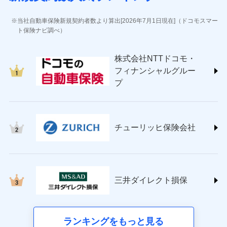
(https://www.jihoken.co.jp/)
ソニー損害保険株式会社
当社自動車保険新規契約者数より算出[2026年7月1日現在]（ドコモスマー
(https://www.sonysonpo.co.jp/)
ト保険ナビ調べ）
損害保険ジャパン株式会社 (https://www.sompo-
japan.co.jp/)
株式会社NTTドコモ・
ＳＯＭＰＯダイレクト損害保険株式会社
フィナンシャルグルー
(https://www.sompo-direct.co.jp/)
プ
チューリッヒ保険会社 (https://www.zurich.co.jp/)
東京海上日動火災保険株式会社
(https://www.tokiomarine-nichido.co.jp/)
日新火災海上保険株式会社
チューリッヒ保険会社
(https://www.nisshinfire.co.jp/)
ペット＆ファミリー損害保険株式会社
(https://www.petfamilyins.co.jp/)
三井住友海上火災保険株式会社 (https://www.ms-
ins.com/)
三井ダイレクト損保
三井ダイレクト損害保険株式会社
(https://www.mitsui-direct.co.jp/)
■生命保険
ランキングをもっと見る