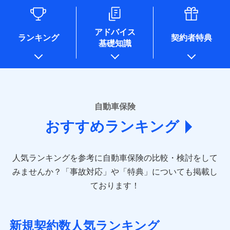
るために利用させていただくことがあります。）
各種セミナーの開催のため
コンサルティングサービスの実施のため
アドバイス
アンケートやキャンペーン等の実施のため
ランキング
契約者特典
基礎知識
上記に係る案内・手続き・管理等付帯業務を行うため
* 当社が委託を受けている保険会社の情報は、保険会社のホ
ームページに掲載しておりますので、ご確認ください。
■損害保険
あいおいニッセイ同和損害保険株式会社
自動車保険
(https://www.aioinissaydowa.co.jp/)
おすすめランキング
アクサ損害保険株式会社 (https://www.axa-
direct.co.jp/)
アニコム損害保険株式会社 (https://www.anicom-
人気ランキングを参考に自動車保険の比較・検討をして
sompo.co.jp/)
東京海上ダイレクト損害保険株式会社 (https://www.e-
みませんか？
「事故対応」や「特典」についても掲載し
design.net/)
ております！
AIG損害保険株式会社 (https://www.aig.co.jp/sonpo)
ＳＢＩ損害保険株式会社
(https://www.sbisonpo.co.jp/)
新規契約数人気ランキング
ジェイアイ傷害火災保険株式会社