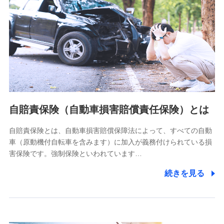
個人情報保護管理者の職名、連絡先
株式会社ドコモ・インシュアランス 営業部長
〒103-0013 東京都中央区日本橋人形町2-14-10 アーバン
ネット日本橋ビル 3F
株式会社ドコモ・インシュアランス
個人情報の第三者提供について
当社ではご本人の同意がある場合または法令に基づく場合を
自賠責保険（自動車損害賠償責任保険）とは
除き、第三者に提供いたしません。
自賠責保険とは、自動車損害賠償保障法によって、すべての自動
業務の委託
車（原動機付自転車を含みます）に加入が義務付けられている損
当社は利用目的の達成に必要な範囲内において個人情報の取
害保険です。強制保険といわれています…
り扱いの全部または一部を委託する場合があります。
続きを見る
個人データの共同利用
当社は株式会社NTTドコモとの間で、以下のとおり個
人データを共同利用します。