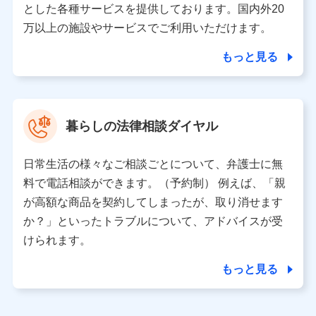
とした各種サービスを提供しております。国内外20
東京都千代田区永田町2丁目11番1号 山王パークタワー
万以上の施設やサービスでご利用いただけます。
株式会社NTTドコモ 代表取締役社長 前田 義晃
もっと見る
東京都中央区日本橋人形町2-14-10 アーバンネット日本橋
ビル 3F
株式会社ドコモ・インシュアランス 代表取締役社長 吉
村 忠義
暮らしの法律相談ダイヤル
※ 当社および株式会社NTTドコモは、お客さまの情報を利
用させていただくにあたっては、「NTTドコモ パーソナル
日常生活の様々なご相談ごとについて、弁護士に無
データ憲章」に定める行動原則を順守します 。
※ パーソナルデータダッシュボードの「第三者提供の管
料で電話相談ができます。（予約制） 例えば、「親
理」の設定状態にかかわらず、共同利用する場合がありま
が高額な商品を契約してしまったが、取り消せます
す。
か？」といったトラブルについて、アドバイスが受
※ dポイントクラブ会員ではないお客さま（2019年12月11
けられます。
日以降、一度もdポイントクラブ会員であったことがないお
客さまに限る）に関する、2019年12月10日以前に取得した
もっと見る
個人データは、こちら の利用目的の範囲内に限って共同利
用します。