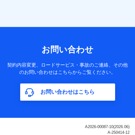
当社は株式会社NTTドコモ・フィナンシャルグループ
との間で、以下のとおり個人データを共同利用しま
す。
【共同して利用される利用データの項目】
当社または株式会社NTTドコモ・フィナンシャルグループが
サービス提供等を通じて取得した、以下の情報などの個人デ
お問い合わせ
ータ
基本情報
契約内容変更、ロードサービス・事故のご連絡、その他
氏名、電話番号、メールアドレス、お客さまの識別子、
のお問い合わせはこちらからご覧ください。
属性、連絡先、dポイントサービスのご利用に関する情
報。例として、dポイントカード番号、性別、年齢、家族
構成、住所、dポイント残高、dポイント利用履歴などが
お問い合わせはこちら
含まれます。
利用情報
当社または株式会社NTTドコモ・フィナンシャルグルー
プが提供する各種サービスなどのご契約・ご利用などに
関する情報。例として、当社または株式会社NTTドコ
モ・フィナンシャルグループが提供する各種サービスの
ご契約状態・ご利用履歴インターネット利用時の行動に
関する情報、アプリケーション利用時の行動に関する情