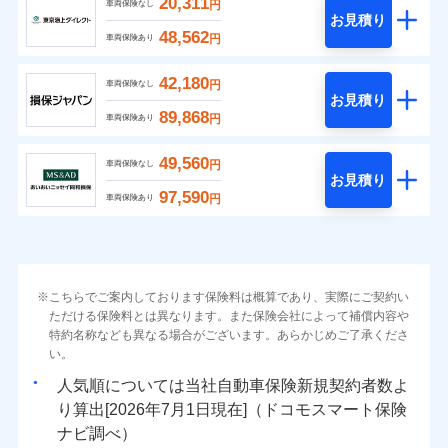
20,311
円
車両保険なし
お見積り
48,562
円
車両保険あり
42,180
円
車両保険なし
お見積り
89,868
円
車両保険あり
49,560
円
車両保険なし
お見積り
97,590
円
車両保険あり
こちらでご案内しております保険料は概算であり、実際にご契約い
ただける保険料とは異なります。また保険会社によって補償内容や
特約名称なども異なる場合がございます。あらかじめご了承くださ
い。
人気順については当社
新規契約者数よ
り算出[
年
月
日現在]（ドコモスマート保険
ナビ調べ）