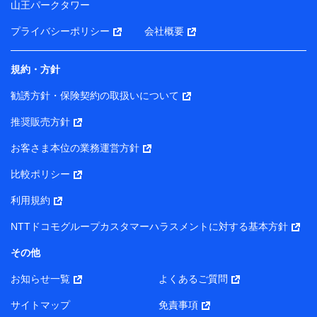
山王パークタワー
ータを分析して、お客さまの趣味・嗜好・傾向に応じた
サービス・商品等に関するご提案や広告の配信等を行う
プライバシーポリシー
会社概要
ことがあります。）
各種セミナーの開催のため
コンサルティングサービスの実施のため
規約・方針
アンケートやキャンペーン等の実施のため
上記に係る案内・手続き・管理等付帯業務を行うため
勧誘方針・保険契約の取扱いについて
【当該個人データの管理について責任を有する者の名称・住
推奨販売方針
所・代表者名】
お客さま本位の業務運営方針
当該個人データを取り扱う各共同利用者（詳細は次のとお
り）
比較ポリシー
東京都千代田区永田町2丁目11番1号 山王パークタワー
利用規約
株式会社NTTドコモ・フィナンシャルグループ 代表取締役
社長 廣井 孝史
NTTドコモグループカスタマーハラスメントに対する基本方針
東京都中央区日本橋人形町2-14-10 アーバンネット日本橋
その他
ビル 3F
お知らせ一覧
よくあるご質問
株式会社ドコモ・インシュアランス 代表取締役社長 吉
村 忠義
サイトマップ
免責事項