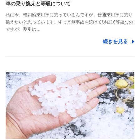
(https://www.tokiomarine-x.co.jp/)
車の乗り換えと等級について
ペットメディカルサポート株式会社
私は今、軽四輪乗用車に乗っているんですが、普通乗用車に乗り
(https://pshoken.co.jp/)
換えたいと思っています。ずっと無事故を続けて現在16等級なの
リトルファミリー少額短期保険株式会社
ですが、割引は…
(https://www.littlefamily-ssi.com/)
続きを見る
2.共同募集を行う代理店から受領する個人情報
郵便、電話、およびＥメール等により、当社と取引のあるも
しくは委託を受けている保険会社・提携会社の保険その他に
関する情報を提供し、金融商品等の契約を勧奨するため、ま
た維持管理等の委託業務遂行のため、またそれらに付帯、関
連する当社および提携会社のサービスを案内、提供するため
（なお、当社は複数の保険会社と取引があり、取得した個人
情報を取引のある他の保険会社の商品・サービスをご提案す
るために利用させていただくことがあります。）
上記に係る連絡・手続き・管理等付帯業務を行うため
3.セミナー募集サイトから取得した個人情報
各種セミナーの案内、開催のため
上記に係る連絡・手続き・管理等付帯業務を行うため