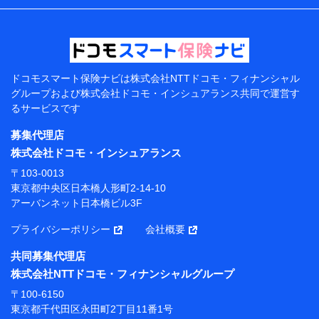
などの情報、ペットの種類や年齢などの情報などが含ま
れます。
提供当事者から受領当事者が個人データを取得する方法
電子的・電磁的方法等
【共同して利用する者の範囲】
ドコモスマート保険ナビは
株式会社NTTドコモ・フィナンシャル
グループおよび
株式会社ドコモ・インシュアランス共同で
運営す
当社
るサービスです
株式会社NTTドコモ・フィナンシャルグループ
募集代理店
【利用目的】
株式会社ドコモ・インシュアランス
当社または株式会社NTTドコモ・フィナンシャルグルー
〒103-0013
プが提供する保険関連サービスにおけるユーザー登録受
東京都中央区日本橋人形町2-14-10
付および管理のため
アーバンネット日本橋ビル3F
当社または株式会社NTTドコモ・フィナンシャルグルー
プと取引のあるもしくは委託を受けている保険会社・提
プライバシーポリシー
会社概要
携会社の保険その他に関する情報を提供するため、また
維持管理等の委託業務遂行のため、またそれらに付帯、
共同募集代理店
関連する当社または株式会社NTTドコモ・フィナンシャ
株式会社NTTドコモ・フィナンシャルグループ
ルグループおよび提携会社のサービスを案内、提供する
ため
〒100-6150
（各サービスで取得したサービス利用履歴、ウェブサイ
東京都千代田区永田町2丁目11番1号
トの閲覧履歴、購買履歴、ご契約内容等のパーソナルデ