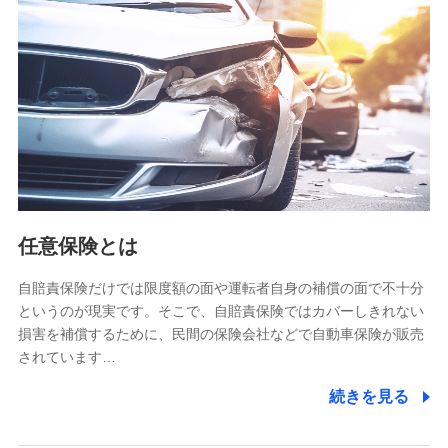
【共同して利用される利用データの項目】
当社又は株式会社NTTドコモがサービス提供等を通じて取得
した、以下の情報などの個人データ
基本情報
氏名、電話番号、メールアドレス、お客さまの識別子、
属性、連絡先、dポイントサービスのご利用に関する情
報。例として、dポイントカード番号、性別、年齢、家族
構成、住所、dポイント残高、dポイント利用履歴などが
含まれます。
利用情報
任意保険とは
当社又は株式会社NTTドコモが提供する各種サービスな
どのご契約・ご利用などに関する情報。例として、当社
又は株式会社NTTドコモが提供する各種サービスのご契
自賠責保険だけでは限度額の面や運転者自身の補償の面で不十分
約状態・ご利用履歴インターネット利用時の行動に関す
というのが現実です。そこで、自賠責保険ではカバーしきれない
る情報、アプリケーション利用時の行動に関する情報、
損害を補償するために、民間の保険会社などで自動車保険が販売
購入されたサービスや商品の名称・購入場所・決済に関
されています…
する情報、アンケートの回答に関する情報などが含まれ
ます。
続きを見る
保険関連サービス情報
当社又は株式会社NTTドコモが提供する保険関連サービ
スに関して取得し、又は保有する情報。例として、見積