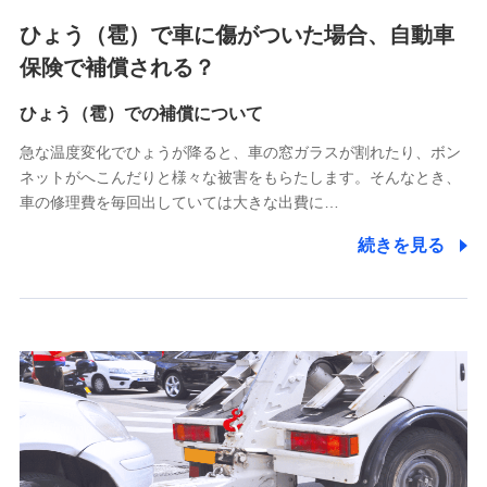
4.家族・友達紹介にて取得した個人情報
ひょう（雹）で車に傷がついた場合、自動車
被紹介者への連絡、及び当社と取引のあるもしくは委託を受
保険で補償される？
けている保険会社・提携会社の保険その他に関する情報を提
供し、金融商品等の契約を勧奨するため
ひょう（雹）での補償について
アンケートやキャンペーン等の実施のため
上記に係る連絡・手続き・管理等付帯業務を行うため
急な温度変化でひょうが降ると、車の窓ガラスが割れたり、ボン
ネットがへこんだりと様々な被害をもらたします。そんなとき、
5.通話録音にて取得する情報
車の修理費を毎回出していては大きな出費に…
電話対応の品質向上およびお問合せ内容の正確な把握のため
続きを見る
6.採用応募者の個人情報
採用選考および入社手続を実施するため
7.社員（従業者）の個人情報
人事･勤怠･健康・労務等の管理、給与支給、福利厚生・採用
退職関連処理等の各種手続きのため、当社と従業員または従
業員同士の連絡のため