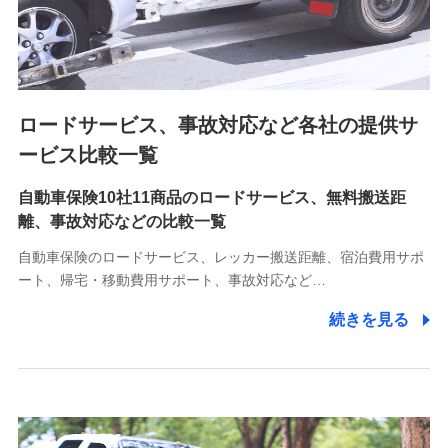
8.取引先個人情報
取引先としての選定業務、営業情報の提供業務、契約締結手
続き業務、取引管理業務、およびこれらに準ずる業務の遂行
のため
ロードサービス、事故対応など各社の提供サ
9.お問い合わせ情報
各種お問い合わせに対応するため
ービス比較一覧
自動車保険10社11商品のロードサービス、無料搬送距
10.受託業務の 個人情報
離、事故対応などの比較一覧
受託業務の遂行およびこれらに準ずる業務の遂行のため
自動車保険のロードサービス、レッカー搬送距離、宿泊費用サポ
11.マイカー通勤管理クラウド並びに法人向けASPサー
ート、帰宅・移動費用サポート、事故対応など…
ビスに関してのお問い合わせ情報
続きを見る
各種お問い合わせに対応するため
当社のサービスに関する情報提供や、皆様に有用なお知らせ
をお送りするため
アンケートの送付のため
当社のサービスや媒体の運営改善に必要なデータを解析し、
分析するため
当社の対応品質向上やお問い合わせ内容の正確な把握のため