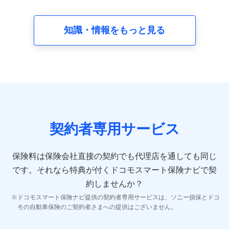
請求受付時、資料請求受付時又はユーザー登録受付時に
提供いただいた情報（氏名、住所、生年月日、性別、保
険契約者と被保険者の関係、保険加入の目的、保険商品
知識・情報をもっと見る
の内容、保険料、保険料のお支払方法、車のメーカーや
走行距離などの情報、建物の構造や築年数などの情報、
ペットの種類や年齢など）及びお客様との応対記録 （お
客様に提示した比較見積の試算結果情報、メールマガジ
ンを提供した際のメール内容や送信履歴の情報及び保険
の更改案内等を提供した際のメール内容や送信履歴など
の情報）が含まれます。
保険契約情報
当社又は株式会社NTTドコモが取得し、又は保有する保
険契約に関する情報。例として、保険契約者及び被保険
契約者専用サービス
者の氏名、住所、生年月日、性別、保険契約者と被保険
者の関係、保険加入の目的、保険商品の内容、保険料、
保険料のお支払方法、車のメーカーや走行距離などの情
保険料は保険会社直接の契約でも代理店を通しても同じ
報、建物の構造や築年数などの情報、ペットの種類や年
齢などの情報などが含まれます。
です。
それなら特典が付くドコモスマート保険ナビで契
約しませんか？
【共同して利用する者の範囲】
ドコモスマート保険ナビ提供の契約者専用サービスは、ソニー損保とドコ
当社
モの自動車保険のご契約者さまへの提供はございません。
株式会社NTTドコモ