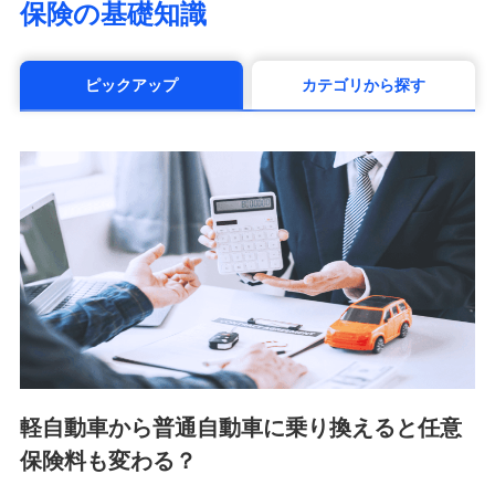
保険の基礎知識
（https://www.manulife.co.jp/）
三井住友海上あいおい生命保険株式会社
（https://www.msa-life.co.jp/）
ピックアップ
カテゴリから探す
メットライフ生命株式会社(https://www.metlife.co.jp/)
メディケア生命保険株式会社
（https://www.medicarelife.com/）
■少額短期保険
株式会社アシロ少額短期保険 (https://kailash.co.jp/)
SBIいきいき少額短期保険会社 (https://www.i-
sedai.com/)
SBIペット少額短期保険株式会社 (https://www.sbipet-
ssi.co.jp/)
SBIリスタ少額短期保険会社
(https://www.jishin.co.jp/)
スマートプラス少額短期保険株式会社
（https://www.smartplus-insurance.com/）
軽自動車から普通自動車に乗り換えると任意
チューリッヒ少額短期保険株式会社
保険料も変わる？
(https://www.zurichssi.co.jp/)
Tokio Marine X少額短期保険株式会社