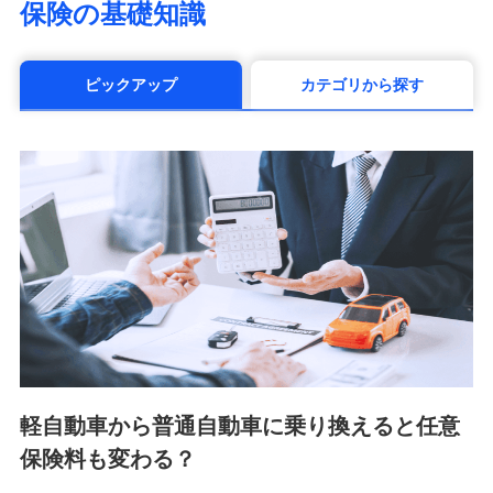
保険の基礎知識
（https://www.manulife.co.jp/）
三井住友海上あいおい生命保険株式会社
（https://www.msa-life.co.jp/）
ピックアップ
カテゴリから探す
メットライフ生命株式会社(https://www.metlife.co.jp/)
メディケア生命保険株式会社
（https://www.medicarelife.com/）
■少額短期保険
株式会社アシロ少額短期保険 (https://kailash.co.jp/)
SBIいきいき少額短期保険会社 (https://www.i-
sedai.com/)
SBIペット少額短期保険株式会社 (https://www.sbipet-
ssi.co.jp/)
SBIリスタ少額短期保険会社
(https://www.jishin.co.jp/)
スマートプラス少額短期保険株式会社
（https://www.smartplus-insurance.com/）
軽自動車から普通自動車に乗り換えると任意
チューリッヒ少額短期保険株式会社
保険料も変わる？
(https://www.zurichssi.co.jp/)
Tokio Marine X少額短期保険株式会社