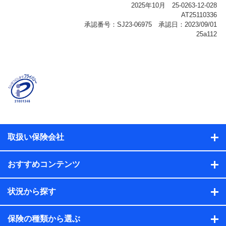
報、購入されたサービスや商品の名称・購入場所・決済
に関する情報、アンケートの回答に関する情報などが含
まれます。
保険関連サービス情報
当社または株式会社NTTドコモ・フィナンシャルグルー
プが提供する保険関連サービスに関して取得し、又は保
有する情報。例として、見積請求受付時、資料請求受付
時又はユーザー登録受付時に提供いただいた情報（氏
名、住所、生年月日、性別、保険契約者と被保険者の関
係、保険加入の目的、保険商品の内容、保険料、保険料
のお支払方法、車のメーカーや走行距離などの情報、建
物の構造や築年数などの情報、ペットの種類や年齢な
ど）及びお客様との応対記録（お客様に提示した比較見
積の試算結果情報、メールマガジンを提供した際のメー
取扱い保険会社
ル内容や送信履歴の情報及び保険の更改案内等を提供し
た際のメール内容や送信履歴などの情報）が含まれま
す。
おすすめコンテンツ
保険契約情報
当社または株式会社NTTドコモ・フィナンシャルグルー
プが取得し、又は保有する保険契約に関する情報。例と
状況から探す
して、保険契約者及び被保険者の氏名、住所、生年月
日、性別、保険契約者と被保険者の関係、保険加入の目
的、保険商品の内容、保険料、保険料のお支払方法、車
保険の種類から選ぶ
のメーカーや走行距離などの情報、建物の構造や築年数