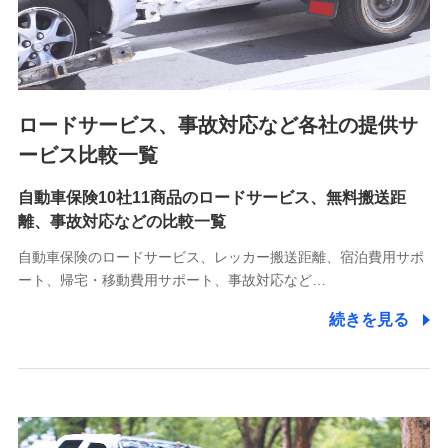
8.取引先個人情報
取引先としての選定業務、営業情報の提供業務、契約締結手
続き業務、取引管理業務、およびこれらに準ずる業務の遂行
のため
ロードサービス、事故対応など各社の提供サ
9.お問い合わせ情報
各種お問い合わせに対応するため
ービス比較一覧
自動車保険10社11商品のロードサービス、無料搬送距
10.受託業務の 個人情報
離、事故対応などの比較一覧
受託業務の遂行およびこれらに準ずる業務の遂行のため
自動車保険のロードサービス、レッカー搬送距離、宿泊費用サポ
11.マイカー通勤管理クラウド並びに法人向けASPサー
ート、帰宅・移動費用サポート、事故対応など…
ビスに関してのお問い合わせ情報
続きを見る
各種お問い合わせに対応するため
当社のサービスに関する情報提供や、皆様に有用なお知らせ
をお送りするため
アンケートの送付のため
当社のサービスや媒体の運営改善に必要なデータを解析し、
分析するため
当社の対応品質向上やお問い合わせ内容の正確な把握のため