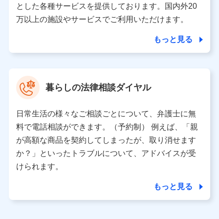
とした各種サービスを提供しております。国内外20
東京都千代田区永田町2丁目11番1号 山王パークタワー
万以上の施設やサービスでご利用いただけます。
株式会社NTTドコモ 代表取締役社長 前田 義晃
もっと見る
東京都中央区日本橋人形町2-14-10 アーバンネット日本橋
ビル 3F
株式会社ドコモ・インシュアランス 代表取締役社長 吉
村 忠義
暮らしの法律相談ダイヤル
※ 当社および株式会社NTTドコモは、お客さまの情報を利
用させていただくにあたっては、「NTTドコモ パーソナル
日常生活の様々なご相談ごとについて、弁護士に無
データ憲章」に定める行動原則を順守します 。
※ パーソナルデータダッシュボードの「第三者提供の管
料で電話相談ができます。（予約制） 例えば、「親
理」の設定状態にかかわらず、共同利用する場合がありま
が高額な商品を契約してしまったが、取り消せます
す。
か？」といったトラブルについて、アドバイスが受
※ dポイントクラブ会員ではないお客さま（2019年12月11
けられます。
日以降、一度もdポイントクラブ会員であったことがないお
客さまに限る）に関する、2019年12月10日以前に取得した
もっと見る
個人データは、こちら の利用目的の範囲内に限って共同利
用します。