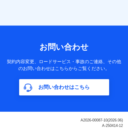
当社は株式会社NTTドコモ・フィナンシャルグループ
との間で、以下のとおり個人データを共同利用しま
す。
【共同して利用される利用データの項目】
当社または株式会社NTTドコモ・フィナンシャルグループが
サービス提供等を通じて取得した、以下の情報などの個人デ
お問い合わせ
ータ
基本情報
契約内容変更、ロードサービス・事故のご連絡、その他
氏名、電話番号、メールアドレス、お客さまの識別子、
のお問い合わせはこちらからご覧ください。
属性、連絡先、dポイントサービスのご利用に関する情
報。例として、dポイントカード番号、性別、年齢、家族
構成、住所、dポイント残高、dポイント利用履歴などが
お問い合わせはこちら
含まれます。
利用情報
当社または株式会社NTTドコモ・フィナンシャルグルー
プが提供する各種サービスなどのご契約・ご利用などに
関する情報。例として、当社または株式会社NTTドコ
モ・フィナンシャルグループが提供する各種サービスの
ご契約状態・ご利用履歴インターネット利用時の行動に
関する情報、アプリケーション利用時の行動に関する情