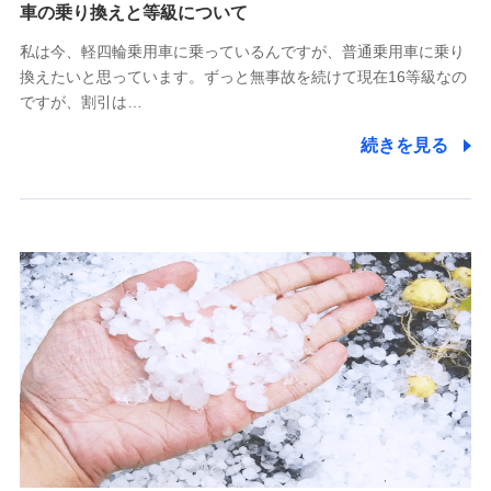
(https://www.tokiomarine-x.co.jp/)
車の乗り換えと等級について
ペットメディカルサポート株式会社
私は今、軽四輪乗用車に乗っているんですが、普通乗用車に乗り
(https://pshoken.co.jp/)
換えたいと思っています。ずっと無事故を続けて現在16等級なの
リトルファミリー少額短期保険株式会社
ですが、割引は…
(https://www.littlefamily-ssi.com/)
続きを見る
2.共同募集を行う代理店から受領する個人情報
郵便、電話、およびＥメール等により、当社と取引のあるも
しくは委託を受けている保険会社・提携会社の保険その他に
関する情報を提供し、金融商品等の契約を勧奨するため、ま
た維持管理等の委託業務遂行のため、またそれらに付帯、関
連する当社および提携会社のサービスを案内、提供するため
（なお、当社は複数の保険会社と取引があり、取得した個人
情報を取引のある他の保険会社の商品・サービスをご提案す
るために利用させていただくことがあります。）
上記に係る連絡・手続き・管理等付帯業務を行うため
3.セミナー募集サイトから取得した個人情報
各種セミナーの案内、開催のため
上記に係る連絡・手続き・管理等付帯業務を行うため