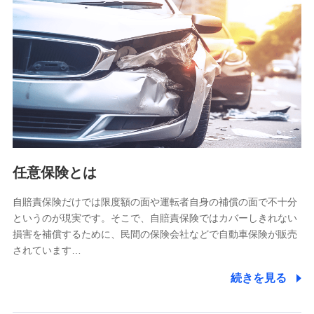
【共同して利用される利用データの項目】
当社又は株式会社NTTドコモがサービス提供等を通じて取得
した、以下の情報などの個人データ
基本情報
氏名、電話番号、メールアドレス、お客さまの識別子、
属性、連絡先、dポイントサービスのご利用に関する情
報。例として、dポイントカード番号、性別、年齢、家族
構成、住所、dポイント残高、dポイント利用履歴などが
含まれます。
利用情報
任意保険とは
当社又は株式会社NTTドコモが提供する各種サービスな
どのご契約・ご利用などに関する情報。例として、当社
又は株式会社NTTドコモが提供する各種サービスのご契
自賠責保険だけでは限度額の面や運転者自身の補償の面で不十分
約状態・ご利用履歴インターネット利用時の行動に関す
というのが現実です。そこで、自賠責保険ではカバーしきれない
る情報、アプリケーション利用時の行動に関する情報、
損害を補償するために、民間の保険会社などで自動車保険が販売
購入されたサービスや商品の名称・購入場所・決済に関
されています…
する情報、アンケートの回答に関する情報などが含まれ
ます。
続きを見る
保険関連サービス情報
当社又は株式会社NTTドコモが提供する保険関連サービ
スに関して取得し、又は保有する情報。例として、見積