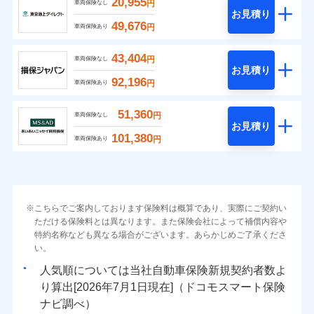
20,955
円
車両保険なし
お見積り
49,676
円
車両保険あり
43,404
円
車両保険なし
お見積り
92,196
円
車両保険あり
51,360
円
車両保険なし
お見積り
101,380
円
車両保険あり
こちらでご案内しております保険料は概算であり、実際にご契約い
ただける保険料とは異なります。また保険会社によって補償内容や
特約名称なども異なる場合がございます。あらかじめご了承くださ
い。
人気順については当社
新規契約者数よ
り算出[
年
月
日現在]（ドコモスマート保険
ナビ調べ）