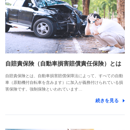
個人情報保護管理者の職名、連絡先
株式会社ドコモ・インシュアランス 営業部長
〒103-0013 東京都中央区日本橋人形町2-14-10 アーバン
ネット日本橋ビル 3F
株式会社ドコモ・インシュアランス
個人情報の第三者提供について
当社ではご本人の同意がある場合または法令に基づく場合を
自賠責保険（自動車損害賠償責任保険）とは
除き、第三者に提供いたしません。
自賠責保険とは、自動車損害賠償保障法によって、すべての自動
業務の委託
車（原動機付自転車を含みます）に加入が義務付けられている損
当社は利用目的の達成に必要な範囲内において個人情報の取
害保険です。強制保険といわれています…
り扱いの全部または一部を委託する場合があります。
続きを見る
個人データの共同利用
当社は株式会社NTTドコモとの間で、以下のとおり個
人データを共同利用します。