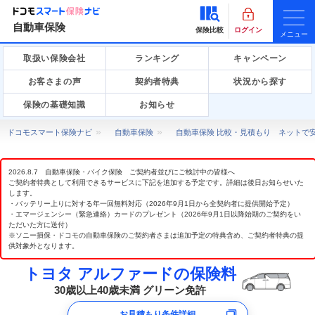
自動車保険
保険比較
ログイン
メニュー
取扱い保険会社
ランキング
キャンペーン
お客さまの声
契約者特典
状況から探す
保険の基礎知識
お知らせ
ドコモスマート保険ナビ
自動車保険
自動車保険 比較・見積もり ネットで
2026.8.7 自動車保険・バイク保険 ご契約者並びにご検討中の皆様へ
ご契約者特典として利用できるサービスに下記を追加する予定です。詳細は後日お知らせいた
します。
・バッテリー上りに対する年一回無料対応（2026年9月1日から全契約者に提供開始予定）
・エマージェンシー（緊急連絡）カードのプレゼント（2026年9月1日以降始期のご契約をい
ただいた方に送付）
※ソニー損保・ドコモの自動車保険のご契約者さまは追加予定の特典含め、ご契約者特典の提
供対象外となります。
トヨタ アルファードの保険料
30歳以上40歳未満 グリーン免許
お見積もり条件詳細