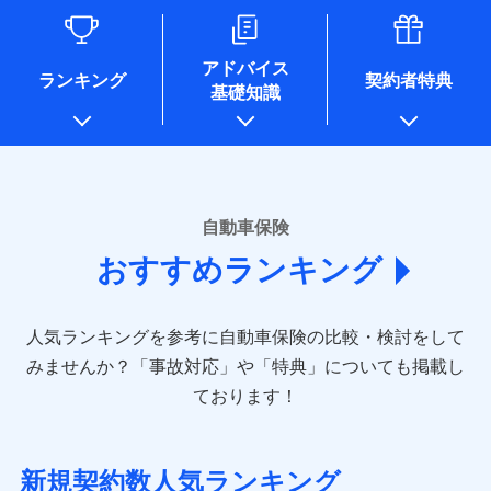
るために利用させていただくことがあります。）
各種セミナーの開催のため
コンサルティングサービスの実施のため
アドバイス
アンケートやキャンペーン等の実施のため
ランキング
契約者特典
基礎知識
上記に係る案内・手続き・管理等付帯業務を行うため
* 当社が委託を受けている保険会社の情報は、保険会社のホ
ームページに掲載しておりますので、ご確認ください。
■損害保険
あいおいニッセイ同和損害保険株式会社
自動車保険
(https://www.aioinissaydowa.co.jp/)
おすすめランキング
アクサ損害保険株式会社 (https://www.axa-
direct.co.jp/)
アニコム損害保険株式会社 (https://www.anicom-
人気ランキングを参考に自動車保険の比較・検討をして
sompo.co.jp/)
東京海上ダイレクト損害保険株式会社 (https://www.e-
みませんか？
「事故対応」や「特典」についても掲載し
design.net/)
ております！
AIG損害保険株式会社 (https://www.aig.co.jp/sonpo)
ＳＢＩ損害保険株式会社
(https://www.sbisonpo.co.jp/)
新規契約数人気ランキング
ジェイアイ傷害火災保険株式会社