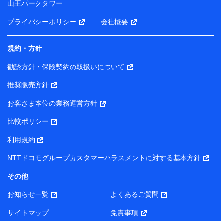
山王パークタワー
ータを分析して、お客さまの趣味・嗜好・傾向に応じた
サービス・商品等に関するご提案や広告の配信等を行う
プライバシーポリシー
会社概要
ことがあります。）
各種セミナーの開催のため
コンサルティングサービスの実施のため
規約・方針
アンケートやキャンペーン等の実施のため
上記に係る案内・手続き・管理等付帯業務を行うため
勧誘方針・保険契約の取扱いについて
【当該個人データの管理について責任を有する者の名称・住
推奨販売方針
所・代表者名】
お客さま本位の業務運営方針
当該個人データを取り扱う各共同利用者（詳細は次のとお
り）
比較ポリシー
東京都千代田区永田町2丁目11番1号 山王パークタワー
利用規約
株式会社NTTドコモ・フィナンシャルグループ 代表取締役
社長 廣井 孝史
NTTドコモグループカスタマーハラスメントに対する基本方針
東京都中央区日本橋人形町2-14-10 アーバンネット日本橋
その他
ビル 3F
お知らせ一覧
よくあるご質問
株式会社ドコモ・インシュアランス 代表取締役社長 吉
村 忠義
サイトマップ
免責事項