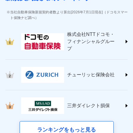
(https://www.jihoken.co.jp/)
ソニー損害保険株式会社
当社自動車保険新規契約者数より算出[2026年7月1日現在]（ドコモスマー
(https://www.sonysonpo.co.jp/)
ト保険ナビ調べ）
損害保険ジャパン株式会社 (https://www.sompo-
japan.co.jp/)
株式会社NTTドコモ・
ＳＯＭＰＯダイレクト損害保険株式会社
フィナンシャルグルー
(https://www.sompo-direct.co.jp/)
プ
チューリッヒ保険会社 (https://www.zurich.co.jp/)
東京海上日動火災保険株式会社
(https://www.tokiomarine-nichido.co.jp/)
日新火災海上保険株式会社
チューリッヒ保険会社
(https://www.nisshinfire.co.jp/)
ペット＆ファミリー損害保険株式会社
(https://www.petfamilyins.co.jp/)
三井住友海上火災保険株式会社 (https://www.ms-
ins.com/)
三井ダイレクト損保
三井ダイレクト損害保険株式会社
(https://www.mitsui-direct.co.jp/)
■生命保険
ランキングをもっと見る