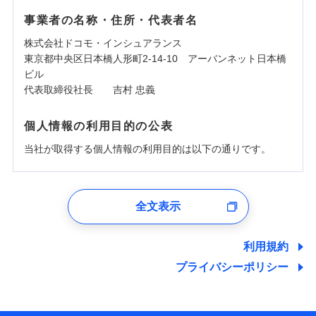
事業者の名称・住所・代表者名
株式会社ドコモ・インシュアランス
東京都中央区日本橋人形町2-14-10 アーバンネット日本橋
ビル
代表取締役社長 吉村 忠義
個人情報の利用目的の公表
当社が取得する個人情報の利用目的は以下の通りです。
1.見積請求受付時、資料請求受付時、ユーザー登録受
付時
全文表示
ユーザー登録受付および、管理のため
郵便、電話、およびＥメール等により、当社と取引のあるも
しくは委託を受けている保険会社・提携会社の保険その他に
利用規約
関する情報を提供し、金融商品等の契約を勧奨するため、ま
プライバシーポリシー
た維持管理等の委託業務遂行のため、またそれらに付帯、関
連する当社および提携会社のサービスを案内、提供するため
（なお、当社は複数の保険会社と取引があり、取得した個人
情報を取引のある他の保険会社の商品・サービスをご提案す