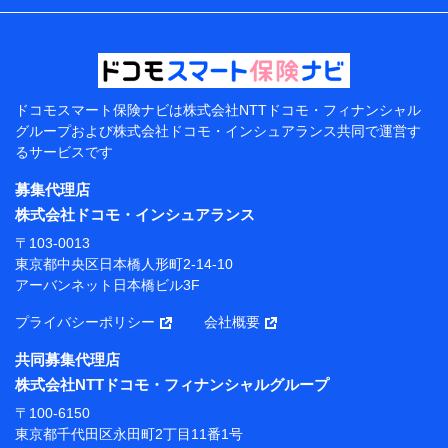
などの情報、ペットの種類や年齢などの情報などが含ま
れます。
提供当事者から受領当事者が個人データを取得する方法
電子的・電磁的方法等
【共同して利用する者の範囲】
ドコモスマート保険ナビは
株式会社NTTドコモ・フィナンシャル
グループおよび
株式会社ドコモ・インシュアランス共同で
運営す
当社
るサービスです
株式会社NTTドコモ・フィナンシャルグループ
募集代理店
【利用目的】
株式会社ドコモ・インシュアランス
当社または株式会社NTTドコモ・フィナンシャルグルー
〒103-0013
プが提供する保険関連サービスにおけるユーザー登録受
東京都中央区日本橋人形町2-14-10
付および管理のため
アーバンネット日本橋ビル3F
当社または株式会社NTTドコモ・フィナンシャルグルー
プと取引のあるもしくは委託を受けている保険会社・提
プライバシーポリシー
会社概要
携会社の保険その他に関する情報を提供するため、また
維持管理等の委託業務遂行のため、またそれらに付帯、
共同募集代理店
関連する当社または株式会社NTTドコモ・フィナンシャ
株式会社NTTドコモ・フィナンシャルグループ
ルグループおよび提携会社のサービスを案内、提供する
ため
〒100-6150
（各サービスで取得したサービス利用履歴、ウェブサイ
東京都千代田区永田町2丁目11番1号
トの閲覧履歴、購買履歴、ご契約内容等のパーソナルデ