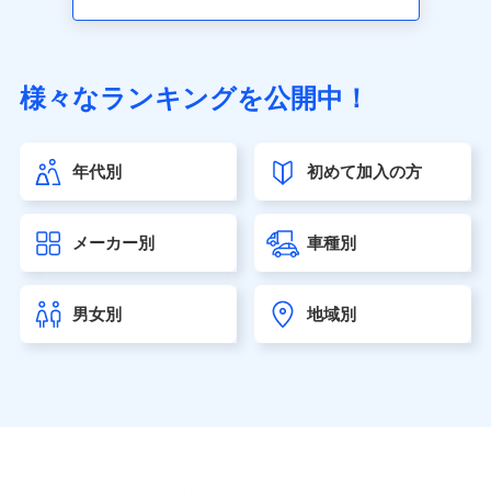
アクサ生命保険株式会社（https://www.axa.co.jp/）
SBI生命保険株式会社（https://www.sbilife.co.jp/）
FWD生命保険株式会社（https://www.fwdlife.co.jp/）
ソニー生命保険株式会社
様々なランキングを公開中！
（https://www.sonylife.co.jp）
SOMPOひまわり生命保険株式会社
（https://www.himawari-life.co.jp/）
年代別
初めて加入の方
第一ネオ生命保険株式会社（https://neofirst.co.jp/）
大樹生命保険株式会社（https://www.taiju-life.co.jp）
太陽生命保険株式会社（https://www.taiyo-
メーカー別
車種別
seimei.co.jp）
チューリッヒ生命保険株式会社
（https://www.zurichlife.co.jp/）
男女別
地域別
東京海上日動あんしん生命保険株式会社
（https://www.tmn-anshin.co.jp/）
なないろ生命保険株式会社
（https://www.nanairolife.co.jp/）
日本生命保険相互会社（https://www.nissay.co.jp）
はなさく生命保険株式会社
（https://www.life8739.co.jp/）
マニュライフ生命保険株式会社