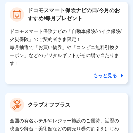
【利用する者の利用目的】
ドコモスマート保険ナビの日/今月のお
当社又は株式会社NTTドコモが提供する保険関連サービ
すすめ/毎月プレゼント
スにおけるユーザ登録受付および管理のため
当社又は株式会社NTTドコモと取引のあるもしくは委託
を受けている保険会社・提携会社の保険その他に関する
ドコモスマート保険ナビの「自動車保険/バイク保険/
情報を提供するため、また維持管理等の委託業務遂行の
火災保険」のご契約者さま限定！
ため、またそれらに付帯、関連する当社、株式会社NTT
ドコモおよび提携会社のサービスを案内、提供するため
毎月抽選で「お買い物券」や「コンビニ無料引換ク
（各サービスで取得したサービス利用履歴、ウェブサイ
ーポン」などのデジタルギフトがその場で当たりま
トの閲覧履歴、購買履歴、ご契約内容等のパーソナルデ
ータを分析して、お客さまの趣味・嗜好・傾向に応じた
す！
サービス・商品等に関するご提案や広告の配信等を行う
ことがあります。）
もっと見る
各種セミナーの開催のため
コンサルティングサービスの実施のため
アンケートやキャンペーン等の実施のため
上記に係る案内・手続き・管理等付帯業務を行うため
クラブオフプラス
【当該個人データの管理について責任を有する者の名称・住
所・代表者名】
全国の有名ホテルやレジャー施設のご優待、話題の
当該個人データを取り扱う各共同利用者（詳細は次のとお
映画や舞台・美術館などの前売り券の割引をはじめ
り）