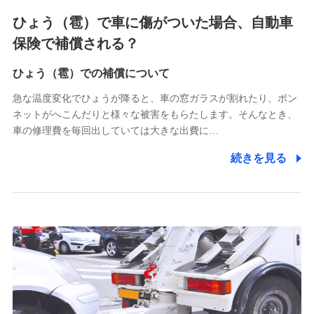
4.家族・友達紹介にて取得した個人情報
ひょう（雹）で車に傷がついた場合、自動車
被紹介者への連絡、及び当社と取引のあるもしくは委託を受
保険で補償される？
けている保険会社・提携会社の保険その他に関する情報を提
供し、金融商品等の契約を勧奨するため
ひょう（雹）での補償について
アンケートやキャンペーン等の実施のため
上記に係る連絡・手続き・管理等付帯業務を行うため
急な温度変化でひょうが降ると、車の窓ガラスが割れたり、ボン
ネットがへこんだりと様々な被害をもらたします。そんなとき、
5.通話録音にて取得する情報
車の修理費を毎回出していては大きな出費に…
電話対応の品質向上およびお問合せ内容の正確な把握のため
続きを見る
6.採用応募者の個人情報
採用選考および入社手続を実施するため
7.社員（従業者）の個人情報
人事･勤怠･健康・労務等の管理、給与支給、福利厚生・採用
退職関連処理等の各種手続きのため、当社と従業員または従
業員同士の連絡のため