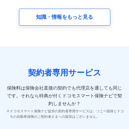
請求受付時、資料請求受付時又はユーザー登録受付時に
提供いただいた情報（氏名、住所、生年月日、性別、保
険契約者と被保険者の関係、保険加入の目的、保険商品
知識・情報をもっと見る
の内容、保険料、保険料のお支払方法、車のメーカーや
走行距離などの情報、建物の構造や築年数などの情報、
ペットの種類や年齢など）及びお客様との応対記録 （お
客様に提示した比較見積の試算結果情報、メールマガジ
ンを提供した際のメール内容や送信履歴の情報及び保険
の更改案内等を提供した際のメール内容や送信履歴など
の情報）が含まれます。
保険契約情報
当社又は株式会社NTTドコモが取得し、又は保有する保
険契約に関する情報。例として、保険契約者及び被保険
契約者専用サービス
者の氏名、住所、生年月日、性別、保険契約者と被保険
者の関係、保険加入の目的、保険商品の内容、保険料、
保険料のお支払方法、車のメーカーや走行距離などの情
保険料は保険会社直接の契約でも代理店を通しても同じ
報、建物の構造や築年数などの情報、ペットの種類や年
齢などの情報などが含まれます。
です。
それなら特典が付くドコモスマート保険ナビで契
約しませんか？
【共同して利用する者の範囲】
ドコモスマート保険ナビ提供の契約者専用サービスは、ソニー損保とドコ
当社
モの自動車保険のご契約者さまへの提供はございません。
株式会社NTTドコモ