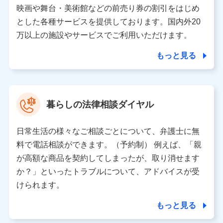
当該個人データを取り扱う各共同利用者（詳細は次のとお
映画や舞台・美術館などの前売り券の割引をはじめ
り）
とした各種サービスを提供しております。国内外20
東京都千代田区永田町2丁目11番1号 山王パークタワー
万以上の施設やサービスでご利用いただけます。
株式会社NTTドコモ 代表取締役社長 前田 義晃
もっと見る
東京都中央区日本橋人形町2-14-10 アーバンネット日本橋
ビル 3F
株式会社ドコモ・インシュアランス 代表取締役社長 吉
村 忠義
暮らしの法律相談ダイヤル
※ 当社および株式会社NTTドコモは、お客さまの情報を利
用させていただくにあたっては、「NTTドコモ パーソナル
日常生活の様々なご相談ごとについて、弁護士に無
データ憲章」に定める行動原則を順守します 。
※ パーソナルデータダッシュボードの「第三者提供の管
料で電話相談ができます。（予約制） 例えば、「親
理」の設定状態にかかわらず、共同利用する場合がありま
が高額な商品を契約してしまったが、取り消せます
す。
か？」といったトラブルについて、アドバイスが受
※ dポイントクラブ会員ではないお客さま（2019年12月11
けられます。
日以降、一度もdポイントクラブ会員であったことがないお
客さまに限る）に関する、2019年12月10日以前に取得した
もっと見る
個人データは、こちら の利用目的の範囲内に限って共同利
用します。