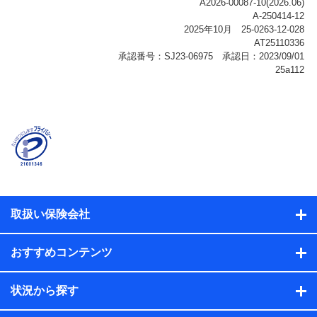
ご契約状態・ご利用履歴インターネット利用時の行動に
関する情報、アプリケーション利用時の行動に関する情
報、購入されたサービスや商品の名称・購入場所・決済
に関する情報、アンケートの回答に関する情報などが含
まれます。
保険関連サービス情報
当社または株式会社NTTドコモ・フィナンシャルグルー
プが提供する保険関連サービスに関して取得し、又は保
有する情報。例として、見積請求受付時、資料請求受付
時又はユーザー登録受付時に提供いただいた情報（氏
名、住所、生年月日、性別、保険契約者と被保険者の関
係、保険加入の目的、保険商品の内容、保険料、保険料
のお支払方法、車のメーカーや走行距離などの情報、建
物の構造や築年数などの情報、ペットの種類や年齢な
ど）及びお客様との応対記録（お客様に提示した比較見
積の試算結果情報、メールマガジンを提供した際のメー
取扱い保険会社
ル内容や送信履歴の情報及び保険の更改案内等を提供し
た際のメール内容や送信履歴などの情報）が含まれま
す。
おすすめコンテンツ
保険契約情報
当社または株式会社NTTドコモ・フィナンシャルグルー
プが取得し、又は保有する保険契約に関する情報。例と
状況から探す
して、保険契約者及び被保険者の氏名、住所、生年月
日、性別、保険契約者と被保険者の関係、保険加入の目