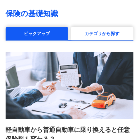
（https://www.life8739.co.jp/）
マニュライフ生命保険株式会社
保険の基礎知識
（https://www.manulife.co.jp/）
三井住友海上あいおい生命保険株式会社
（https://www.msa-life.co.jp/）
ピックアップ
カテゴリから探す
メットライフ生命株式会社(https://www.metlife.co.jp/)
メディケア生命保険株式会社
（https://www.medicarelife.com/）
■少額短期保険
株式会社アシロ少額短期保険 (https://kailash.co.jp/)
SBIいきいき少額短期保険会社 (https://www.i-
sedai.com/)
SBIペット少額短期保険株式会社 (https://www.sbipet-
ssi.co.jp/)
SBIリスタ少額短期保険会社
(https://www.jishin.co.jp/)
スマートプラス少額短期保険株式会社
（https://www.smartplus-insurance.com/）
軽自動車から普通自動車に乗り換えると任意
チューリッヒ少額短期保険株式会社
(https://www.zurichssi.co.jp/)