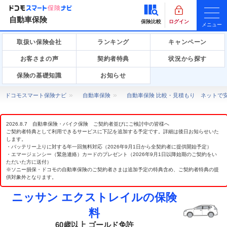
自動車保険
保険比較
ログイン
メニュー
取扱い保険会社
ランキング
キャンペーン
お客さまの声
契約者特典
状況から探す
保険の基礎知識
お知らせ
ドコモスマート保険ナビ
自動車保険
自動車保険 比較・見積もり ネットで
2026.8.7 自動車保険・バイク保険 ご契約者並びにご検討中の皆様へ
ご契約者特典として利用できるサービスに下記を追加する予定です。詳細は後日お知らせいた
します。
・バッテリー上りに対する年一回無料対応（2026年9月1日から全契約者に提供開始予定）
・エマージェンシー（緊急連絡）カードのプレゼント（2026年9月1日以降始期のご契約をい
ただいた方に送付）
※ソニー損保・ドコモの自動車保険のご契約者さまは追加予定の特典含め、ご契約者特典の提
供対象外となります。
ニッサン エクストレイルの保険
料
60歳以上 ゴールド免許