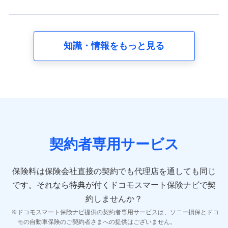
スに関して取得し、又は保有する情報。例として、見積
請求受付時、資料請求受付時又はユーザー登録受付時に
提供いただいた情報（氏名、住所、生年月日、性別、保
険契約者と被保険者の関係、保険加入の目的、保険商品
知識・情報をもっと見る
の内容、保険料、保険料のお支払方法、車のメーカーや
走行距離などの情報、建物の構造や築年数などの情報、
ペットの種類や年齢など）及びお客様との応対記録 （お
客様に提示した比較見積の試算結果情報、メールマガジ
ンを提供した際のメール内容や送信履歴の情報及び保険
の更改案内等を提供した際のメール内容や送信履歴など
の情報）が含まれます。
保険契約情報
当社又は株式会社NTTドコモが取得し、又は保有する保
険契約に関する情報。例として、保険契約者及び被保険
契約者専用サービス
者の氏名、住所、生年月日、性別、保険契約者と被保険
者の関係、保険加入の目的、保険商品の内容、保険料、
保険料のお支払方法、車のメーカーや走行距離などの情
保険料は保険会社直接の契約でも代理店を通しても同じ
報、建物の構造や築年数などの情報、ペットの種類や年
齢などの情報などが含まれます。
です。
それなら特典が付くドコモスマート保険ナビで契
約しませんか？
【共同して利用する者の範囲】
ドコモスマート保険ナビ提供の契約者専用サービスは、ソニー損保とドコ
当社
モの自動車保険のご契約者さまへの提供はございません。