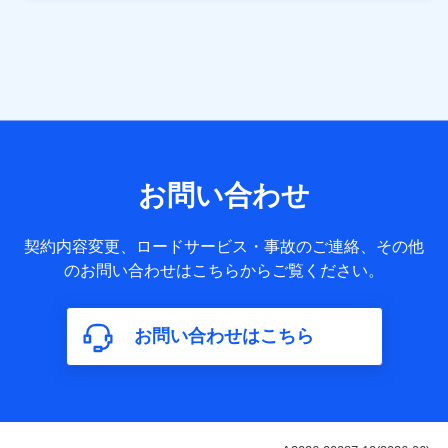
当社は株式会社NTTドコモ・フィナンシャルグループ
との間で、以下のとおり個人データを共同利用しま
す。
【共同して利用される利用データの項目】
当社または株式会社NTTドコモ・フィナンシャルグループが
サービス提供等を通じて取得した、以下の情報などの個人デ
お問い合わせ
ータ
基本情報
契約内容変更、ロードサービス・事故のご連絡、その他
氏名、電話番号、メールアドレス、お客さまの識別子、
のお問い合わせはこちらからご覧ください。
属性、連絡先、dポイントサービスのご利用に関する情
報。例として、dポイントカード番号、性別、年齢、家族
構成、住所、dポイント残高、dポイント利用履歴などが
お問い合わせはこちら
含まれます。
利用情報
当社または株式会社NTTドコモ・フィナンシャルグルー
プが提供する各種サービスなどのご契約・ご利用などに
関する情報。例として、当社または株式会社NTTドコ
モ・フィナンシャルグループが提供する各種サービスの