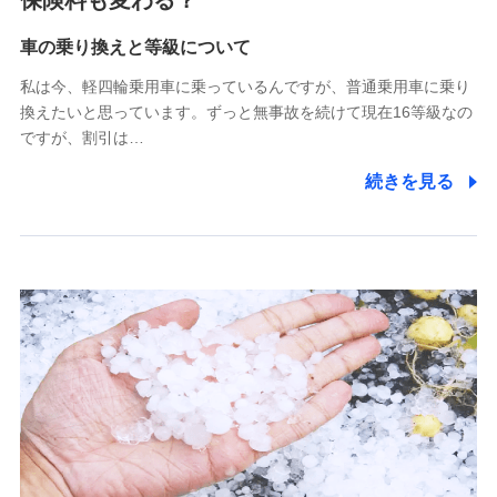
保険料も変わる？
Tokio Marine X少額短期保険株式会社
(https://www.tokiomarine-x.co.jp/)
車の乗り換えと等級について
ペットメディカルサポート株式会社
私は今、軽四輪乗用車に乗っているんですが、普通乗用車に乗り
(https://pshoken.co.jp/)
換えたいと思っています。ずっと無事故を続けて現在16等級なの
リトルファミリー少額短期保険株式会社
ですが、割引は…
(https://www.littlefamily-ssi.com/)
続きを見る
2.共同募集を行う代理店から受領する個人情報
郵便、電話、およびＥメール等により、当社と取引のあるも
しくは委託を受けている保険会社・提携会社の保険その他に
関する情報を提供し、金融商品等の契約を勧奨するため、ま
た維持管理等の委託業務遂行のため、またそれらに付帯、関
連する当社および提携会社のサービスを案内、提供するため
（なお、当社は複数の保険会社と取引があり、取得した個人
情報を取引のある他の保険会社の商品・サービスをご提案す
るために利用させていただくことがあります。）
上記に係る連絡・手続き・管理等付帯業務を行うため
3.セミナー募集サイトから取得した個人情報
各種セミナーの案内、開催のため