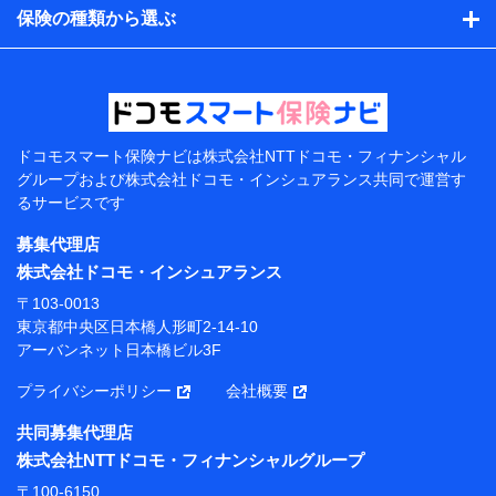
的、保険商品の内容、保険料、保険料のお支払方法、車
保険の種類から選ぶ
のメーカーや走行距離などの情報、建物の構造や築年数
などの情報、ペットの種類や年齢などの情報などが含ま
れます。
提供当事者から受領当事者が個人データを取得する方法
電子的・電磁的方法等
【共同して利用する者の範囲】
ドコモスマート保険ナビは
株式会社NTTドコモ・フィナンシャル
グループおよび
株式会社ドコモ・インシュアランス共同で
運営す
当社
るサービスです
株式会社NTTドコモ・フィナンシャルグループ
募集代理店
【利用目的】
株式会社ドコモ・インシュアランス
当社または株式会社NTTドコモ・フィナンシャルグルー
〒103-0013
プが提供する保険関連サービスにおけるユーザー登録受
東京都中央区日本橋人形町2-14-10
付および管理のため
アーバンネット日本橋ビル3F
当社または株式会社NTTドコモ・フィナンシャルグルー
プと取引のあるもしくは委託を受けている保険会社・提
プライバシーポリシー
会社概要
携会社の保険その他に関する情報を提供するため、また
維持管理等の委託業務遂行のため、またそれらに付帯、
共同募集代理店
関連する当社または株式会社NTTドコモ・フィナンシャ
株式会社NTTドコモ・フィナンシャルグループ
ルグループおよび提携会社のサービスを案内、提供する
ため
〒100-6150