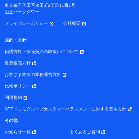
（各サービスで取得したサービス利用履歴、ウェブサイ
東京都千代田区永田町2丁目11番1号
トの閲覧履歴、購買履歴、ご契約内容等のパーソナルデ
山王パークタワー
ータを分析して、お客さまの趣味・嗜好・傾向に応じた
サービス・商品等に関するご提案や広告の配信等を行う
プライバシーポリシー
会社概要
ことがあります。）
各種セミナーの開催のため
コンサルティングサービスの実施のため
規約・方針
アンケートやキャンペーン等の実施のため
上記に係る案内・手続き・管理等付帯業務を行うため
勧誘方針・保険契約の取扱いについて
【当該個人データの管理について責任を有する者の名称・住
推奨販売方針
所・代表者名】
お客さま本位の業務運営方針
当該個人データを取り扱う各共同利用者（詳細は次のとお
り）
比較ポリシー
東京都千代田区永田町2丁目11番1号 山王パークタワー
利用規約
株式会社NTTドコモ・フィナンシャルグループ 代表取締役
社長 廣井 孝史
NTTドコモグループカスタマーハラスメントに対する基本方針
東京都中央区日本橋人形町2-14-10 アーバンネット日本橋
その他
ビル 3F
お知らせ一覧
よくあるご質問
株式会社ドコモ・インシュアランス 代表取締役社長 吉