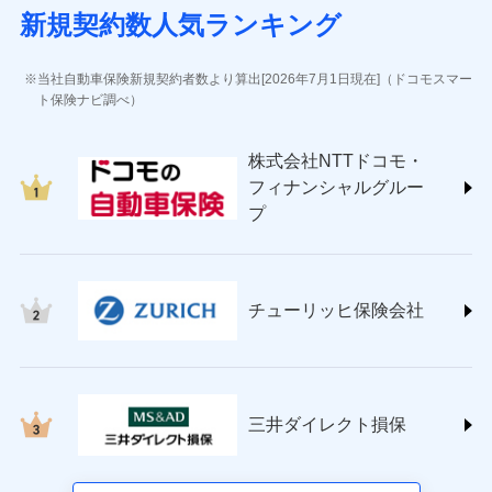
(https://www.sbisonpo.co.jp/)
新規契約数人気ランキング
ジェイアイ傷害火災保険株式会社
(https://www.jihoken.co.jp/)
ソニー損害保険株式会社
当社自動車保険新規契約者数より算出[2026年7月1日現在]（ドコモスマー
(https://www.sonysonpo.co.jp/)
ト保険ナビ調べ）
損害保険ジャパン株式会社 (https://www.sompo-
japan.co.jp/)
株式会社NTTドコモ・
ＳＯＭＰＯダイレクト損害保険株式会社
フィナンシャルグルー
(https://www.sompo-direct.co.jp/)
プ
チューリッヒ保険会社 (https://www.zurich.co.jp/)
東京海上日動火災保険株式会社
(https://www.tokiomarine-nichido.co.jp/)
日新火災海上保険株式会社
チューリッヒ保険会社
(https://www.nisshinfire.co.jp/)
ペット＆ファミリー損害保険株式会社
(https://www.petfamilyins.co.jp/)
三井住友海上火災保険株式会社 (https://www.ms-
ins.com/)
三井ダイレクト損保
三井ダイレクト損害保険株式会社
(https://www.mitsui-direct.co.jp/)