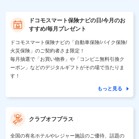
株式会社NTTドコモ
【利用する者の利用目的】
ドコモスマート保険ナビの日/今月のお
当社又は株式会社NTTドコモが提供する保険関連サービ
すすめ/毎月プレゼント
スにおけるユーザ登録受付および管理のため
当社又は株式会社NTTドコモと取引のあるもしくは委託
を受けている保険会社・提携会社の保険その他に関する
ドコモスマート保険ナビの「自動車保険/バイク保険/
情報を提供するため、また維持管理等の委託業務遂行の
火災保険」のご契約者さま限定！
ため、またそれらに付帯、関連する当社、株式会社NTT
ドコモおよび提携会社のサービスを案内、提供するため
毎月抽選で「お買い物券」や「コンビニ無料引換ク
（各サービスで取得したサービス利用履歴、ウェブサイ
ーポン」などのデジタルギフトがその場で当たりま
トの閲覧履歴、購買履歴、ご契約内容等のパーソナルデ
ータを分析して、お客さまの趣味・嗜好・傾向に応じた
す！
サービス・商品等に関するご提案や広告の配信等を行う
ことがあります。）
もっと見る
各種セミナーの開催のため
コンサルティングサービスの実施のため
アンケートやキャンペーン等の実施のため
上記に係る案内・手続き・管理等付帯業務を行うため
クラブオフプラス
【当該個人データの管理について責任を有する者の名称・住
所・代表者名】
全国の有名ホテルやレジャー施設のご優待、話題の