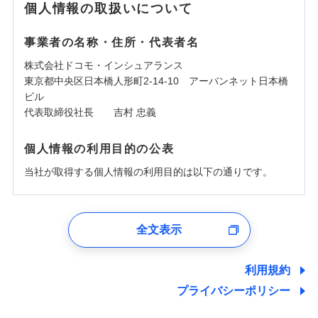
個人情報の取扱いについて
事業者の名称・住所・代表者名
株式会社ドコモ・インシュアランス
東京都中央区日本橋人形町2-14-10 アーバンネット日本橋
ビル
代表取締役社長 吉村 忠義
個人情報の利用目的の公表
当社が取得する個人情報の利用目的は以下の通りです。
1.見積請求受付時、資料請求受付時、ユーザー登録受
付時
全文表示
ユーザー登録受付および、管理のため
郵便、電話、およびＥメール等により、当社と取引のあるも
しくは委託を受けている保険会社・提携会社の保険その他に
利用規約
関する情報を提供し、金融商品等の契約を勧奨するため、ま
プライバシーポリシー
た維持管理等の委託業務遂行のため、またそれらに付帯、関
連する当社および提携会社のサービスを案内、提供するため