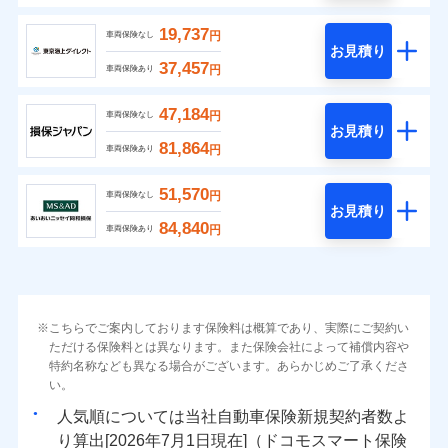
19,737
円
車両保険なし
お見積り
37,457
円
車両保険あり
47,184
円
車両保険なし
お見積り
81,864
円
車両保険あり
51,570
円
車両保険なし
お見積り
84,840
円
車両保険あり
こちらでご案内しております保険料は概算であり、実際にご契約い
ただける保険料とは異なります。また保険会社によって補償内容や
特約名称なども異なる場合がございます。あらかじめご了承くださ
い。
人気順については当社
新規契約者数よ
り算出[
年
月
日現在]（ドコモスマート保険