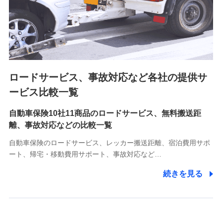
8.取引先個人情報
取引先としての選定業務、営業情報の提供業務、契約締結手
続き業務、取引管理業務、およびこれらに準ずる業務の遂行
のため
ロードサービス、事故対応など各社の提供サ
9.お問い合わせ情報
各種お問い合わせに対応するため
ービス比較一覧
自動車保険10社11商品のロードサービス、無料搬送距
10.受託業務の 個人情報
離、事故対応などの比較一覧
受託業務の遂行およびこれらに準ずる業務の遂行のため
自動車保険のロードサービス、レッカー搬送距離、宿泊費用サポ
11.マイカー通勤管理クラウド並びに法人向けASPサー
ート、帰宅・移動費用サポート、事故対応など…
ビスに関してのお問い合わせ情報
続きを見る
各種お問い合わせに対応するため
当社のサービスに関する情報提供や、皆様に有用なお知らせ
をお送りするため
アンケートの送付のため
当社のサービスや媒体の運営改善に必要なデータを解析し、