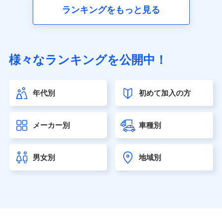
■生命保険
ランキングをもっと見る
アクサ生命保険株式会社（https://www.axa.co.jp/）
SBI生命保険株式会社（https://www.sbilife.co.jp/）
FWD生命保険株式会社（https://www.fwdlife.co.jp/）
ソニー生命保険株式会社
様々なランキングを公開中！
（https://www.sonylife.co.jp）
SOMPOひまわり生命保険株式会社
（https://www.himawari-life.co.jp/）
年代別
初めて加入の方
第一ネオ生命保険株式会社（https://neofirst.co.jp/）
大樹生命保険株式会社（https://www.taiju-life.co.jp）
太陽生命保険株式会社（https://www.taiyo-
メーカー別
車種別
seimei.co.jp）
チューリッヒ生命保険株式会社
（https://www.zurichlife.co.jp/）
男女別
地域別
東京海上日動あんしん生命保険株式会社
（https://www.tmn-anshin.co.jp/）
なないろ生命保険株式会社
（https://www.nanairolife.co.jp/）
日本生命保険相互会社（https://www.nissay.co.jp）
はなさく生命保険株式会社