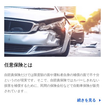
人データを共同利用します。
【共同して利用される利用データの項目】
当社又は株式会社NTTドコモがサービス提供等を通じて取得
した、以下の情報などの個人データ
基本情報
氏名、電話番号、メールアドレス、お客さまの識別子、
属性、連絡先、dポイントサービスのご利用に関する情
報。例として、dポイントカード番号、性別、年齢、家族
構成、住所、dポイント残高、dポイント利用履歴などが
含まれます。
利用情報
任意保険とは
当社又は株式会社NTTドコモが提供する各種サービスな
どのご契約・ご利用などに関する情報。例として、当社
又は株式会社NTTドコモが提供する各種サービスのご契
自賠責保険だけでは限度額の面や運転者自身の補償の面で不十分
約状態・ご利用履歴インターネット利用時の行動に関す
というのが現実です。そこで、自賠責保険ではカバーしきれない
る情報、アプリケーション利用時の行動に関する情報、
損害を補償するために、民間の保険会社などで自動車保険が販売
購入されたサービスや商品の名称・購入場所・決済に関
されています…
する情報、アンケートの回答に関する情報などが含まれ
ます。
続きを見る
保険関連サービス情報
当社又は株式会社NTTドコモが提供する保険関連サービ