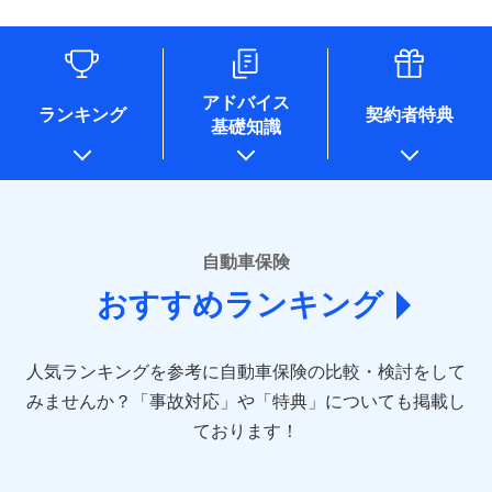
（なお、当社は複数の保険会社と取引があり、取得した個人
情報を取引のある他の保険会社の商品・サービスをご提案す
るために利用させていただくことがあります。）
各種セミナーの開催のため
コンサルティングサービスの実施のため
アドバイス
アンケートやキャンペーン等の実施のため
ランキング
契約者特典
基礎知識
上記に係る案内・手続き・管理等付帯業務を行うため
* 当社が委託を受けている保険会社の情報は、保険会社のホ
ームページに掲載しておりますので、ご確認ください。
■損害保険
あいおいニッセイ同和損害保険株式会社
自動車保険
(https://www.aioinissaydowa.co.jp/)
おすすめランキング
アクサ損害保険株式会社 (https://www.axa-
direct.co.jp/)
アニコム損害保険株式会社 (https://www.anicom-
人気ランキングを参考に自動車保険の比較・検討をして
sompo.co.jp/)
東京海上ダイレクト損害保険株式会社 (https://www.e-
みませんか？
「事故対応」や「特典」についても掲載し
design.net/)
ております！
AIG損害保険株式会社 (https://www.aig.co.jp/sonpo)
ＳＢＩ損害保険株式会社