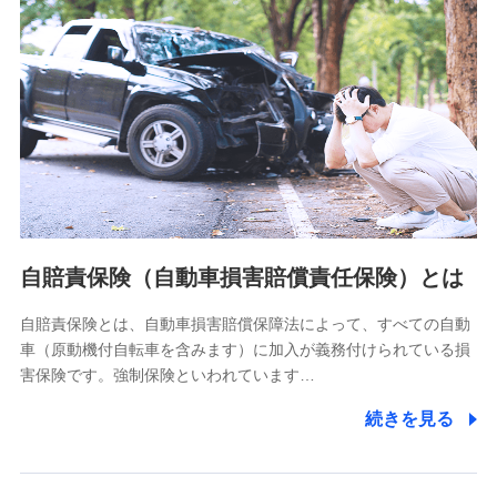
分析するため
当社の対応品質向上やお問い合わせ内容の正確な把握のため
個人情報保護管理者の職名、連絡先
株式会社ドコモ・インシュアランス 営業部長
〒103-0013 東京都中央区日本橋人形町2-14-10 アーバン
ネット日本橋ビル 3F
株式会社ドコモ・インシュアランス
個人情報の第三者提供について
当社ではご本人の同意がある場合または法令に基づく場合を
自賠責保険（自動車損害賠償責任保険）とは
除き、第三者に提供いたしません。
自賠責保険とは、自動車損害賠償保障法によって、すべての自動
業務の委託
車（原動機付自転車を含みます）に加入が義務付けられている損
当社は利用目的の達成に必要な範囲内において個人情報の取
害保険です。強制保険といわれています…
り扱いの全部または一部を委託する場合があります。
続きを見る
個人データの共同利用
当社は株式会社NTTドコモとの間で、以下のとおり個