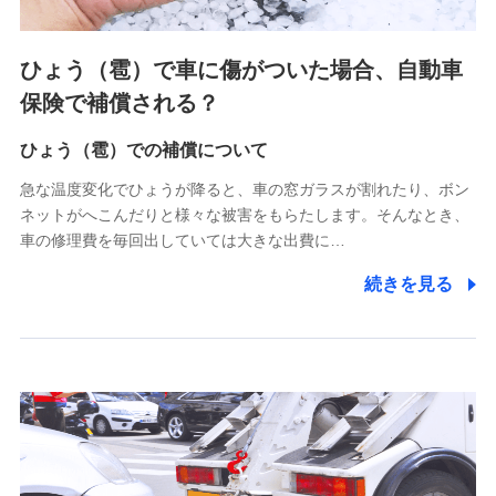
上記に係る連絡・手続き・管理等付帯業務を行うため
4.家族・友達紹介にて取得した個人情報
ひょう（雹）で車に傷がついた場合、自動車
被紹介者への連絡、及び当社と取引のあるもしくは委託を受
保険で補償される？
けている保険会社・提携会社の保険その他に関する情報を提
供し、金融商品等の契約を勧奨するため
ひょう（雹）での補償について
アンケートやキャンペーン等の実施のため
上記に係る連絡・手続き・管理等付帯業務を行うため
急な温度変化でひょうが降ると、車の窓ガラスが割れたり、ボン
ネットがへこんだりと様々な被害をもらたします。そんなとき、
5.通話録音にて取得する情報
車の修理費を毎回出していては大きな出費に…
電話対応の品質向上およびお問合せ内容の正確な把握のため
続きを見る
6.採用応募者の個人情報
採用選考および入社手続を実施するため
7.社員（従業者）の個人情報
人事･勤怠･健康・労務等の管理、給与支給、福利厚生・採用
退職関連処理等の各種手続きのため、当社と従業員または従
業員同士の連絡のため