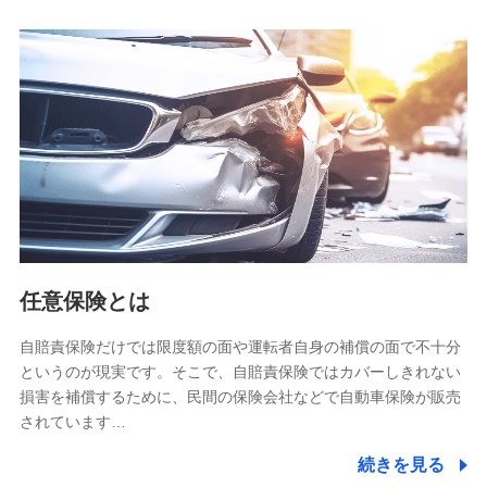
人データを共同利用します。
【共同して利用される利用データの項目】
当社又は株式会社NTTドコモがサービス提供等を通じて取得
した、以下の情報などの個人データ
基本情報
氏名、電話番号、メールアドレス、お客さまの識別子、
属性、連絡先、dポイントサービスのご利用に関する情
報。例として、dポイントカード番号、性別、年齢、家族
構成、住所、dポイント残高、dポイント利用履歴などが
含まれます。
利用情報
任意保険とは
当社又は株式会社NTTドコモが提供する各種サービスな
どのご契約・ご利用などに関する情報。例として、当社
又は株式会社NTTドコモが提供する各種サービスのご契
自賠責保険だけでは限度額の面や運転者自身の補償の面で不十分
約状態・ご利用履歴インターネット利用時の行動に関す
というのが現実です。そこで、自賠責保険ではカバーしきれない
る情報、アプリケーション利用時の行動に関する情報、
損害を補償するために、民間の保険会社などで自動車保険が販売
購入されたサービスや商品の名称・購入場所・決済に関
されています…
する情報、アンケートの回答に関する情報などが含まれ
ます。
続きを見る
保険関連サービス情報
当社又は株式会社NTTドコモが提供する保険関連サービ