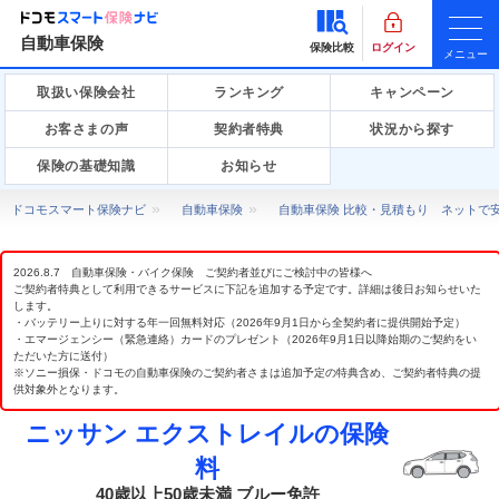
自動車保険
保険比較
ログイン
メニュー
取扱い保険会社
ランキング
キャンペーン
お客さまの声
契約者特典
状況から探す
保険の基礎知識
お知らせ
ドコモスマート保険ナビ
自動車保険
自動車保険 比較・見積もり ネットで
2026.8.7 自動車保険・バイク保険 ご契約者並びにご検討中の皆様へ
ご契約者特典として利用できるサービスに下記を追加する予定です。詳細は後日お知らせいた
します。
・バッテリー上りに対する年一回無料対応（2026年9月1日から全契約者に提供開始予定）
・エマージェンシー（緊急連絡）カードのプレゼント（2026年9月1日以降始期のご契約をい
ただいた方に送付）
※ソニー損保・ドコモの自動車保険のご契約者さまは追加予定の特典含め、ご契約者特典の提
供対象外となります。
ニッサン エクストレイルの保険
料
40歳以上50歳未満 ブルー免許