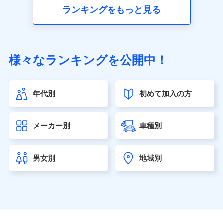
■生命保険
ランキングをもっと見る
アクサ生命保険株式会社（https://www.axa.co.jp/）
SBI生命保険株式会社（https://www.sbilife.co.jp/）
FWD生命保険株式会社（https://www.fwdlife.co.jp/）
ソニー生命保険株式会社
様々なランキングを公開中！
（https://www.sonylife.co.jp）
SOMPOひまわり生命保険株式会社
（https://www.himawari-life.co.jp/）
年代別
初めて加入の方
第一ネオ生命保険株式会社（https://neofirst.co.jp/）
大樹生命保険株式会社（https://www.taiju-life.co.jp）
太陽生命保険株式会社（https://www.taiyo-
メーカー別
車種別
seimei.co.jp）
チューリッヒ生命保険株式会社
（https://www.zurichlife.co.jp/）
男女別
地域別
東京海上日動あんしん生命保険株式会社
（https://www.tmn-anshin.co.jp/）
なないろ生命保険株式会社
（https://www.nanairolife.co.jp/）
日本生命保険相互会社（https://www.nissay.co.jp）
はなさく生命保険株式会社