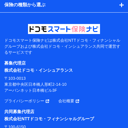
的、保険商品の内容、保険料、保険料のお支払方法、車
保険の種類から選ぶ
のメーカーや走行距離などの情報、建物の構造や築年数
などの情報、ペットの種類や年齢などの情報などが含ま
れます。
提供当事者から受領当事者が個人データを取得する方法
電子的・電磁的方法等
【共同して利用する者の範囲】
ドコモスマート保険ナビは
株式会社NTTドコモ・フィナンシャル
グループおよび
株式会社ドコモ・インシュアランス共同で
運営す
当社
るサービスです
株式会社NTTドコモ・フィナンシャルグループ
募集代理店
【利用目的】
株式会社ドコモ・インシュアランス
当社または株式会社NTTドコモ・フィナンシャルグルー
〒103-0013
プが提供する保険関連サービスにおけるユーザー登録受
東京都中央区日本橋人形町2-14-10
付および管理のため
アーバンネット日本橋ビル3F
当社または株式会社NTTドコモ・フィナンシャルグルー
プと取引のあるもしくは委託を受けている保険会社・提
プライバシーポリシー
会社概要
携会社の保険その他に関する情報を提供するため、また
維持管理等の委託業務遂行のため、またそれらに付帯、
共同募集代理店
関連する当社または株式会社NTTドコモ・フィナンシャ
株式会社NTTドコモ・フィナンシャルグループ
ルグループおよび提携会社のサービスを案内、提供する
ため
〒100-6150