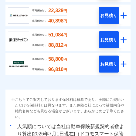
22,329
円
車両保険なし
お見積り
40,898
円
車両保険あり
51,084
円
車両保険なし
お見積り
88,812
円
車両保険あり
58,800
円
車両保険なし
お見積り
96,810
円
車両保険あり
こちらでご案内しております保険料は概算であり、実際にご契約い
ただける保険料とは異なります。また保険会社によって補償内容や
特約名称なども異なる場合がございます。あらかじめご了承くださ
い。
人気順については当社
新規契約者数よ
り算出[
年
月
日現在]（ドコモスマート保険