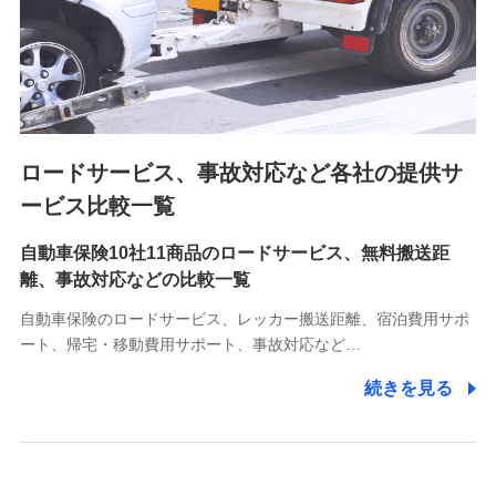
8.取引先個人情報
取引先としての選定業務、営業情報の提供業務、契約締結手
続き業務、取引管理業務、およびこれらに準ずる業務の遂行
のため
ロードサービス、事故対応など各社の提供サ
9.お問い合わせ情報
各種お問い合わせに対応するため
ービス比較一覧
自動車保険10社11商品のロードサービス、無料搬送距
10.受託業務の 個人情報
離、事故対応などの比較一覧
受託業務の遂行およびこれらに準ずる業務の遂行のため
自動車保険のロードサービス、レッカー搬送距離、宿泊費用サポ
11.マイカー通勤管理クラウド並びに法人向けASPサー
ート、帰宅・移動費用サポート、事故対応など…
ビスに関してのお問い合わせ情報
続きを見る
各種お問い合わせに対応するため
当社のサービスに関する情報提供や、皆様に有用なお知らせ
をお送りするため
アンケートの送付のため
当社のサービスや媒体の運営改善に必要なデータを解析し、