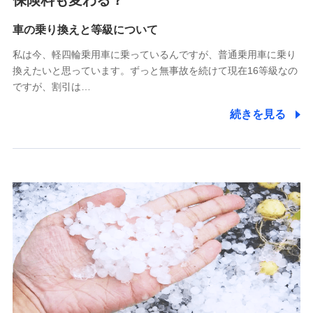
保険料も変わる？
Tokio Marine X少額短期保険株式会社
(https://www.tokiomarine-x.co.jp/)
車の乗り換えと等級について
ペットメディカルサポート株式会社
私は今、軽四輪乗用車に乗っているんですが、普通乗用車に乗り
(https://pshoken.co.jp/)
換えたいと思っています。ずっと無事故を続けて現在16等級なの
リトルファミリー少額短期保険株式会社
ですが、割引は…
(https://www.littlefamily-ssi.com/)
続きを見る
2.共同募集を行う代理店から受領する個人情報
郵便、電話、およびＥメール等により、当社と取引のあるも
しくは委託を受けている保険会社・提携会社の保険その他に
関する情報を提供し、金融商品等の契約を勧奨するため、ま
た維持管理等の委託業務遂行のため、またそれらに付帯、関
連する当社および提携会社のサービスを案内、提供するため
（なお、当社は複数の保険会社と取引があり、取得した個人
情報を取引のある他の保険会社の商品・サービスをご提案す
るために利用させていただくことがあります。）
上記に係る連絡・手続き・管理等付帯業務を行うため
3.セミナー募集サイトから取得した個人情報
各種セミナーの案内、開催のため