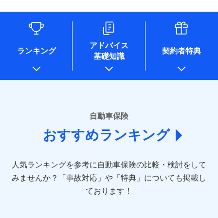
（なお、当社は複数の保険会社と取引があり、取得した個人
情報を取引のある他の保険会社の商品・サービスをご提案す
るために利用させていただくことがあります。）
各種セミナーの開催のため
コンサルティングサービスの実施のため
アドバイス
アンケートやキャンペーン等の実施のため
ランキング
契約者特典
基礎知識
上記に係る案内・手続き・管理等付帯業務を行うため
* 当社が委託を受けている保険会社の情報は、保険会社のホ
ームページに掲載しておりますので、ご確認ください。
■損害保険
あいおいニッセイ同和損害保険株式会社
自動車保険
(https://www.aioinissaydowa.co.jp/)
おすすめランキング
アクサ損害保険株式会社 (https://www.axa-
direct.co.jp/)
アニコム損害保険株式会社 (https://www.anicom-
人気ランキングを参考に自動車保険の比較・検討をして
sompo.co.jp/)
東京海上ダイレクト損害保険株式会社 (https://www.e-
みませんか？
「事故対応」や「特典」についても掲載し
design.net/)
ております！
AIG損害保険株式会社 (https://www.aig.co.jp/sonpo)
ＳＢＩ損害保険株式会社