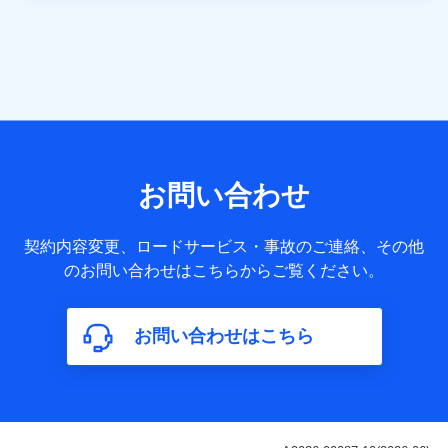
当社は株式会社NTTドコモ・フィナンシャルグループ
との間で、以下のとおり個人データを共同利用しま
す。
【共同して利用される利用データの項目】
当社または株式会社NTTドコモ・フィナンシャルグループが
サービス提供等を通じて取得した、以下の情報などの個人デ
お問い合わせ
ータ
基本情報
契約内容変更、ロードサービス・事故のご連絡、その他
氏名、電話番号、メールアドレス、お客さまの識別子、
のお問い合わせはこちらからご覧ください。
属性、連絡先、dポイントサービスのご利用に関する情
報。例として、dポイントカード番号、性別、年齢、家族
構成、住所、dポイント残高、dポイント利用履歴などが
お問い合わせはこちら
含まれます。
利用情報
当社または株式会社NTTドコモ・フィナンシャルグルー
プが提供する各種サービスなどのご契約・ご利用などに
関する情報。例として、当社または株式会社NTTドコ
モ・フィナンシャルグループが提供する各種サービスの