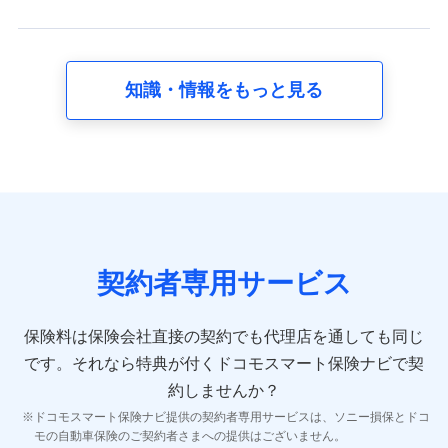
スに関して取得し、又は保有する情報。例として、見積
請求受付時、資料請求受付時又はユーザー登録受付時に
提供いただいた情報（氏名、住所、生年月日、性別、保
険契約者と被保険者の関係、保険加入の目的、保険商品
知識・情報をもっと見る
の内容、保険料、保険料のお支払方法、車のメーカーや
走行距離などの情報、建物の構造や築年数などの情報、
ペットの種類や年齢など）及びお客様との応対記録 （お
客様に提示した比較見積の試算結果情報、メールマガジ
ンを提供した際のメール内容や送信履歴の情報及び保険
の更改案内等を提供した際のメール内容や送信履歴など
の情報）が含まれます。
保険契約情報
当社又は株式会社NTTドコモが取得し、又は保有する保
険契約に関する情報。例として、保険契約者及び被保険
契約者専用サービス
者の氏名、住所、生年月日、性別、保険契約者と被保険
者の関係、保険加入の目的、保険商品の内容、保険料、
保険料のお支払方法、車のメーカーや走行距離などの情
保険料は保険会社直接の契約でも代理店を通しても同じ
報、建物の構造や築年数などの情報、ペットの種類や年
齢などの情報などが含まれます。
です。
それなら特典が付くドコモスマート保険ナビで契
約しませんか？
【共同して利用する者の範囲】
ドコモスマート保険ナビ提供の契約者専用サービスは、ソニー損保とドコ
当社
モの自動車保険のご契約者さまへの提供はございません。