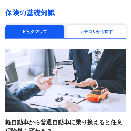
（https://www.life8739.co.jp/）
マニュライフ生命保険株式会社
保険の基礎知識
（https://www.manulife.co.jp/）
三井住友海上あいおい生命保険株式会社
（https://www.msa-life.co.jp/）
ピックアップ
カテゴリから探す
メットライフ生命株式会社(https://www.metlife.co.jp/)
メディケア生命保険株式会社
（https://www.medicarelife.com/）
■少額短期保険
株式会社アシロ少額短期保険 (https://kailash.co.jp/)
SBIいきいき少額短期保険会社 (https://www.i-
sedai.com/)
SBIペット少額短期保険株式会社 (https://www.sbipet-
ssi.co.jp/)
SBIリスタ少額短期保険会社
(https://www.jishin.co.jp/)
スマートプラス少額短期保険株式会社
（https://www.smartplus-insurance.com/）
軽自動車から普通自動車に乗り換えると任意
チューリッヒ少額短期保険株式会社
(https://www.zurichssi.co.jp/)