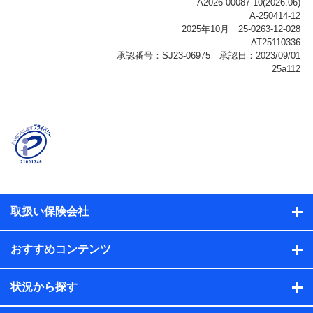
ご契約状態・ご利用履歴インターネット利用時の行動に
関する情報、アプリケーション利用時の行動に関する情
報、購入されたサービスや商品の名称・購入場所・決済
に関する情報、アンケートの回答に関する情報などが含
まれます。
保険関連サービス情報
当社または株式会社NTTドコモ・フィナンシャルグルー
プが提供する保険関連サービスに関して取得し、又は保
有する情報。例として、見積請求受付時、資料請求受付
時又はユーザー登録受付時に提供いただいた情報（氏
名、住所、生年月日、性別、保険契約者と被保険者の関
係、保険加入の目的、保険商品の内容、保険料、保険料
のお支払方法、車のメーカーや走行距離などの情報、建
物の構造や築年数などの情報、ペットの種類や年齢な
ど）及びお客様との応対記録（お客様に提示した比較見
積の試算結果情報、メールマガジンを提供した際のメー
取扱い保険会社
ル内容や送信履歴の情報及び保険の更改案内等を提供し
た際のメール内容や送信履歴などの情報）が含まれま
す。
おすすめコンテンツ
保険契約情報
当社または株式会社NTTドコモ・フィナンシャルグルー
プが取得し、又は保有する保険契約に関する情報。例と
状況から探す
して、保険契約者及び被保険者の氏名、住所、生年月
日、性別、保険契約者と被保険者の関係、保険加入の目