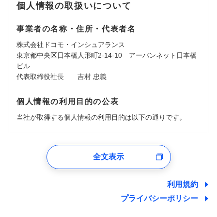
個人情報の取扱いについて
事業者の名称・住所・代表者名
株式会社ドコモ・インシュアランス
東京都中央区日本橋人形町2-14-10 アーバンネット日本橋
ビル
代表取締役社長 吉村 忠義
個人情報の利用目的の公表
当社が取得する個人情報の利用目的は以下の通りです。
1.見積請求受付時、資料請求受付時、ユーザー登録受
付時
全文表示
ユーザー登録受付および、管理のため
郵便、電話、およびＥメール等により、当社と取引のあるも
しくは委託を受けている保険会社・提携会社の保険その他に
利用規約
関する情報を提供し、金融商品等の契約を勧奨するため、ま
プライバシーポリシー
た維持管理等の委託業務遂行のため、またそれらに付帯、関
連する当社および提携会社のサービスを案内、提供するため