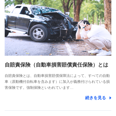
分析するため
当社の対応品質向上やお問い合わせ内容の正確な把握のため
個人情報保護管理者の職名、連絡先
株式会社ドコモ・インシュアランス 営業部長
〒103-0013 東京都中央区日本橋人形町2-14-10 アーバン
ネット日本橋ビル 3F
株式会社ドコモ・インシュアランス
個人情報の第三者提供について
当社ではご本人の同意がある場合または法令に基づく場合を
自賠責保険（自動車損害賠償責任保険）とは
除き、第三者に提供いたしません。
自賠責保険とは、自動車損害賠償保障法によって、すべての自動
業務の委託
車（原動機付自転車を含みます）に加入が義務付けられている損
当社は利用目的の達成に必要な範囲内において個人情報の取
害保険です。強制保険といわれています…
り扱いの全部または一部を委託する場合があります。
続きを見る
個人データの共同利用
当社は株式会社NTTドコモとの間で、以下のとおり個