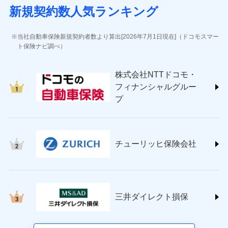
(https://www.sbisonpo.co.jp/)
新規契約数人気ランキング
ジェイアイ傷害火災保険株式会社
(https://www.jihoken.co.jp/)
ソニー損害保険株式会社
当社自動車保険新規契約者数より算出[2026年7月1日現在]（ドコモスマー
(https://www.sonysonpo.co.jp/)
ト保険ナビ調べ）
損害保険ジャパン株式会社 (https://www.sompo-
japan.co.jp/)
株式会社NTTドコモ・
ＳＯＭＰＯダイレクト損害保険株式会社
フィナンシャルグルー
(https://www.sompo-direct.co.jp/)
プ
チューリッヒ保険会社 (https://www.zurich.co.jp/)
東京海上日動火災保険株式会社
(https://www.tokiomarine-nichido.co.jp/)
日新火災海上保険株式会社
チューリッヒ保険会社
(https://www.nisshinfire.co.jp/)
ペット＆ファミリー損害保険株式会社
(https://www.petfamilyins.co.jp/)
三井住友海上火災保険株式会社 (https://www.ms-
ins.com/)
三井ダイレクト損保
三井ダイレクト損害保険株式会社
(https://www.mitsui-direct.co.jp/)