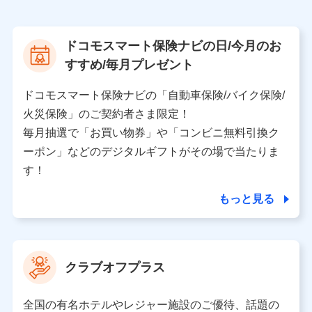
株式会社NTTドコモ
【利用する者の利用目的】
ドコモスマート保険ナビの日/今月のお
当社又は株式会社NTTドコモが提供する保険関連サービ
すすめ/毎月プレゼント
スにおけるユーザ登録受付および管理のため
当社又は株式会社NTTドコモと取引のあるもしくは委託
を受けている保険会社・提携会社の保険その他に関する
ドコモスマート保険ナビの「自動車保険/バイク保険/
情報を提供するため、また維持管理等の委託業務遂行の
火災保険」のご契約者さま限定！
ため、またそれらに付帯、関連する当社、株式会社NTT
ドコモおよび提携会社のサービスを案内、提供するため
毎月抽選で「お買い物券」や「コンビニ無料引換ク
（各サービスで取得したサービス利用履歴、ウェブサイ
ーポン」などのデジタルギフトがその場で当たりま
トの閲覧履歴、購買履歴、ご契約内容等のパーソナルデ
ータを分析して、お客さまの趣味・嗜好・傾向に応じた
す！
サービス・商品等に関するご提案や広告の配信等を行う
ことがあります。）
もっと見る
各種セミナーの開催のため
コンサルティングサービスの実施のため
アンケートやキャンペーン等の実施のため
上記に係る案内・手続き・管理等付帯業務を行うため
クラブオフプラス
【当該個人データの管理について責任を有する者の名称・住
所・代表者名】
全国の有名ホテルやレジャー施設のご優待、話題の