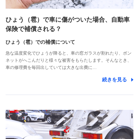
上記に係る連絡・手続き・管理等付帯業務を行うため
4.家族・友達紹介にて取得した個人情報
ひょう（雹）で車に傷がついた場合、自動車
被紹介者への連絡、及び当社と取引のあるもしくは委託を受
保険で補償される？
けている保険会社・提携会社の保険その他に関する情報を提
供し、金融商品等の契約を勧奨するため
ひょう（雹）での補償について
アンケートやキャンペーン等の実施のため
上記に係る連絡・手続き・管理等付帯業務を行うため
急な温度変化でひょうが降ると、車の窓ガラスが割れたり、ボン
ネットがへこんだりと様々な被害をもらたします。そんなとき、
5.通話録音にて取得する情報
車の修理費を毎回出していては大きな出費に…
電話対応の品質向上およびお問合せ内容の正確な把握のため
続きを見る
6.採用応募者の個人情報
採用選考および入社手続を実施するため
7.社員（従業者）の個人情報
人事･勤怠･健康・労務等の管理、給与支給、福利厚生・採用
退職関連処理等の各種手続きのため、当社と従業員または従
業員同士の連絡のため