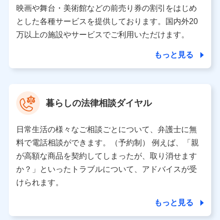
当該個人データを取り扱う各共同利用者（詳細は次のとお
映画や舞台・美術館などの前売り券の割引をはじめ
り）
とした各種サービスを提供しております。国内外20
東京都千代田区永田町2丁目11番1号 山王パークタワー
万以上の施設やサービスでご利用いただけます。
株式会社NTTドコモ 代表取締役社長 前田 義晃
もっと見る
東京都中央区日本橋人形町2-14-10 アーバンネット日本橋
ビル 3F
株式会社ドコモ・インシュアランス 代表取締役社長 吉
村 忠義
暮らしの法律相談ダイヤル
※ 当社および株式会社NTTドコモは、お客さまの情報を利
用させていただくにあたっては、「NTTドコモ パーソナル
日常生活の様々なご相談ごとについて、弁護士に無
データ憲章」に定める行動原則を順守します 。
※ パーソナルデータダッシュボードの「第三者提供の管
料で電話相談ができます。（予約制） 例えば、「親
理」の設定状態にかかわらず、共同利用する場合がありま
が高額な商品を契約してしまったが、取り消せます
す。
か？」といったトラブルについて、アドバイスが受
※ dポイントクラブ会員ではないお客さま（2019年12月11
けられます。
日以降、一度もdポイントクラブ会員であったことがないお
客さまに限る）に関する、2019年12月10日以前に取得した
もっと見る
個人データは、こちら の利用目的の範囲内に限って共同利
用します。