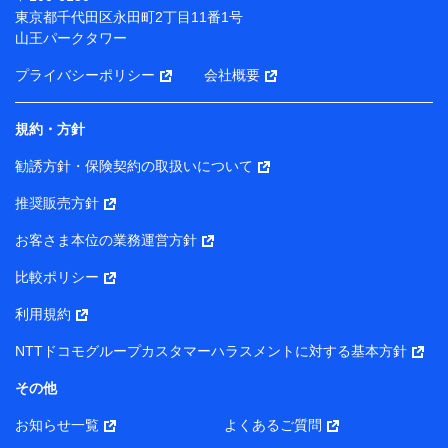
（各サービスで取得したサービス利用履歴、ウェブサイ
東京都千代田区永田町2丁目11番1号
トの閲覧履歴、購買履歴、ご契約内容等のパーソナルデ
山王パークタワー
ータを分析して、お客さまの趣味・嗜好・傾向に応じた
サービス・商品等に関するご提案や広告の配信等を行う
プライバシーポリシー
会社概要
ことがあります。）
各種セミナーの開催のため
コンサルティングサービスの実施のため
規約・方針
アンケートやキャンペーン等の実施のため
上記に係る案内・手続き・管理等付帯業務を行うため
勧誘方針・保険契約の取扱いについて
【当該個人データの管理について責任を有する者の名称・住
推奨販売方針
所・代表者名】
お客さま本位の業務運営方針
当該個人データを取り扱う各共同利用者（詳細は次のとお
り）
比較ポリシー
東京都千代田区永田町2丁目11番1号 山王パークタワー
利用規約
株式会社NTTドコモ・フィナンシャルグループ 代表取締役
社長 廣井 孝史
NTTドコモグループカスタマーハラスメントに対する基本方針
東京都中央区日本橋人形町2-14-10 アーバンネット日本橋
その他
ビル 3F
お知らせ一覧
よくあるご質問
株式会社ドコモ・インシュアランス 代表取締役社長 吉