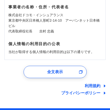
事業者の名称・住所・代表者名
株式会社ドコモ・インシュアランス
東京都中央区日本橋人形町2-14-10 アーバンネット日本橋
ビル
代表取締役社長 吉村 忠義
個人情報の利用目的の公表
当社が取得する個人情報の利用目的は以下の通りです。
1.見積請求受付時、資料請求受付時、ユーザー登録受
付時
全文表示
ユーザー登録受付および、管理のため
郵便、電話、およびＥメール等により、当社と取引のあるも
しくは委託を受けている保険会社・提携会社の保険その他に
利用規約
関する情報を提供し、金融商品等の契約を勧奨するため、ま
プライバシーポリシー
た維持管理等の委託業務遂行のため、またそれらに付帯、関
連する当社および提携会社のサービスを案内、提供するため
（なお、当社は複数の保険会社と取引があり、取得した個人
情報を取引のある他の保険会社の商品・サービスをご提案す