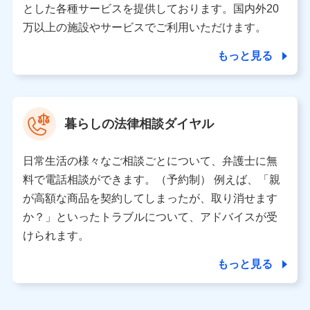
とした各種サービスを提供しております。国内外20
東京都千代田区永田町2丁目11番1号 山王パークタワー
万以上の施設やサービスでご利用いただけます。
株式会社NTTドコモ 代表取締役社長 前田 義晃
もっと見る
東京都中央区日本橋人形町2-14-10 アーバンネット日本橋
ビル 3F
株式会社ドコモ・インシュアランス 代表取締役社長 吉
村 忠義
暮らしの法律相談ダイヤル
※ 当社および株式会社NTTドコモは、お客さまの情報を利
用させていただくにあたっては、「NTTドコモ パーソナル
日常生活の様々なご相談ごとについて、弁護士に無
データ憲章」に定める行動原則を順守します 。
※ パーソナルデータダッシュボードの「第三者提供の管
料で電話相談ができます。（予約制） 例えば、「親
理」の設定状態にかかわらず、共同利用する場合がありま
が高額な商品を契約してしまったが、取り消せます
す。
か？」といったトラブルについて、アドバイスが受
※ dポイントクラブ会員ではないお客さま（2019年12月11
けられます。
日以降、一度もdポイントクラブ会員であったことがないお
客さまに限る）に関する、2019年12月10日以前に取得した
もっと見る
個人データは、こちら の利用目的の範囲内に限って共同利
用します。