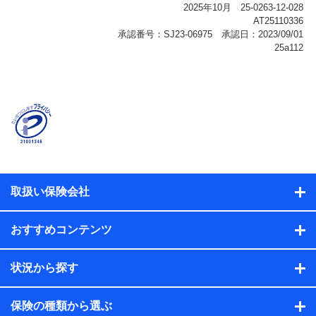
報、購入されたサービスや商品の名称・購入場所・決済
に関する情報、アンケートの回答に関する情報などが含
まれます。
保険関連サービス情報
当社または株式会社NTTドコモ・フィナンシャルグルー
プが提供する保険関連サービスに関して取得し、又は保
有する情報。例として、見積請求受付時、資料請求受付
時又はユーザー登録受付時に提供いただいた情報（氏
名、住所、生年月日、性別、保険契約者と被保険者の関
係、保険加入の目的、保険商品の内容、保険料、保険料
のお支払方法、車のメーカーや走行距離などの情報、建
物の構造や築年数などの情報、ペットの種類や年齢な
ど）及びお客様との応対記録（お客様に提示した比較見
積の試算結果情報、メールマガジンを提供した際のメー
取扱い保険会社
ル内容や送信履歴の情報及び保険の更改案内等を提供し
た際のメール内容や送信履歴などの情報）が含まれま
す。
おすすめコンテンツ
保険契約情報
当社または株式会社NTTドコモ・フィナンシャルグルー
プが取得し、又は保有する保険契約に関する情報。例と
状況から探す
して、保険契約者及び被保険者の氏名、住所、生年月
日、性別、保険契約者と被保険者の関係、保険加入の目
的、保険商品の内容、保険料、保険料のお支払方法、車
保険の種類から選ぶ
のメーカーや走行距離などの情報、建物の構造や築年数