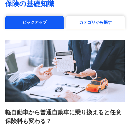
保険の基礎知識
（https://www.manulife.co.jp/）
三井住友海上あいおい生命保険株式会社
（https://www.msa-life.co.jp/）
ピックアップ
カテゴリから探す
メットライフ生命株式会社(https://www.metlife.co.jp/)
メディケア生命保険株式会社
（https://www.medicarelife.com/）
■少額短期保険
株式会社アシロ少額短期保険 (https://kailash.co.jp/)
SBIいきいき少額短期保険会社 (https://www.i-
sedai.com/)
SBIペット少額短期保険株式会社 (https://www.sbipet-
ssi.co.jp/)
SBIリスタ少額短期保険会社
(https://www.jishin.co.jp/)
スマートプラス少額短期保険株式会社
（https://www.smartplus-insurance.com/）
軽自動車から普通自動車に乗り換えると任意
チューリッヒ少額短期保険株式会社
保険料も変わる？
(https://www.zurichssi.co.jp/)
Tokio Marine X少額短期保険株式会社