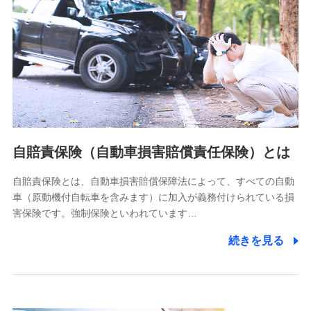
個人情報保護管理者の職名、連絡先
株式会社ドコモ・インシュアランス 営業部長
〒103-0013 東京都中央区日本橋人形町2-14-10 アーバン
ネット日本橋ビル 3F
株式会社ドコモ・インシュアランス
個人情報の第三者提供について
当社ではご本人の同意がある場合または法令に基づく場合を
自賠責保険（自動車損害賠償責任保険）とは
除き、第三者に提供いたしません。
自賠責保険とは、自動車損害賠償保障法によって、すべての自動
業務の委託
車（原動機付自転車を含みます）に加入が義務付けられている損
当社は利用目的の達成に必要な範囲内において個人情報の取
害保険です。強制保険といわれています…
り扱いの全部または一部を委託する場合があります。
続きを見る
個人データの共同利用
当社は株式会社NTTドコモとの間で、以下のとおり個
人データを共同利用します。