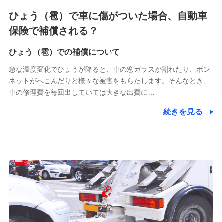
4.家族・友達紹介にて取得した個人情報
ひょう（雹）で車に傷がついた場合、自動車
被紹介者への連絡、及び当社と取引のあるもしくは委託を受
保険で補償される？
けている保険会社・提携会社の保険その他に関する情報を提
供し、金融商品等の契約を勧奨するため
ひょう（雹）での補償について
アンケートやキャンペーン等の実施のため
上記に係る連絡・手続き・管理等付帯業務を行うため
急な温度変化でひょうが降ると、車の窓ガラスが割れたり、ボン
ネットがへこんだりと様々な被害をもらたします。そんなとき、
5.通話録音にて取得する情報
車の修理費を毎回出していては大きな出費に…
電話対応の品質向上およびお問合せ内容の正確な把握のため
続きを見る
6.採用応募者の個人情報
採用選考および入社手続を実施するため
7.社員（従業者）の個人情報
人事･勤怠･健康・労務等の管理、給与支給、福利厚生・採用
退職関連処理等の各種手続きのため、当社と従業員または従
業員同士の連絡のため