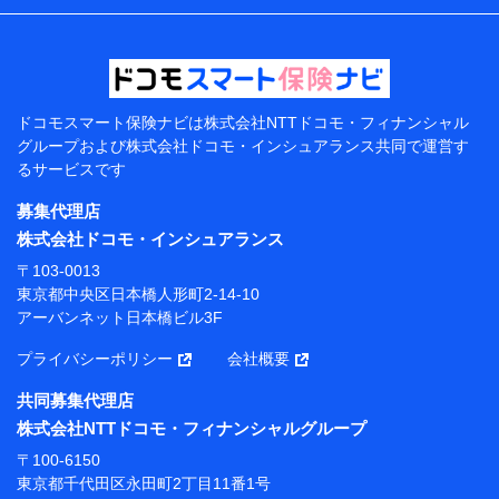
などの情報、ペットの種類や年齢などの情報などが含ま
れます。
提供当事者から受領当事者が個人データを取得する方法
電子的・電磁的方法等
【共同して利用する者の範囲】
ドコモスマート保険ナビは
株式会社NTTドコモ・フィナンシャル
グループおよび
株式会社ドコモ・インシュアランス共同で
運営す
当社
るサービスです
株式会社NTTドコモ・フィナンシャルグループ
募集代理店
【利用目的】
株式会社ドコモ・インシュアランス
当社または株式会社NTTドコモ・フィナンシャルグルー
〒103-0013
プが提供する保険関連サービスにおけるユーザー登録受
東京都中央区日本橋人形町2-14-10
付および管理のため
アーバンネット日本橋ビル3F
当社または株式会社NTTドコモ・フィナンシャルグルー
プと取引のあるもしくは委託を受けている保険会社・提
プライバシーポリシー
会社概要
携会社の保険その他に関する情報を提供するため、また
維持管理等の委託業務遂行のため、またそれらに付帯、
共同募集代理店
関連する当社または株式会社NTTドコモ・フィナンシャ
株式会社NTTドコモ・フィナンシャルグループ
ルグループおよび提携会社のサービスを案内、提供する
ため
〒100-6150
（各サービスで取得したサービス利用履歴、ウェブサイ
東京都千代田区永田町2丁目11番1号
トの閲覧履歴、購買履歴、ご契約内容等のパーソナルデ