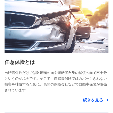
【共同して利用される利用データの項目】
当社又は株式会社NTTドコモがサービス提供等を通じて取得
した、以下の情報などの個人データ
基本情報
氏名、電話番号、メールアドレス、お客さまの識別子、
属性、連絡先、dポイントサービスのご利用に関する情
報。例として、dポイントカード番号、性別、年齢、家族
構成、住所、dポイント残高、dポイント利用履歴などが
含まれます。
利用情報
任意保険とは
当社又は株式会社NTTドコモが提供する各種サービスな
どのご契約・ご利用などに関する情報。例として、当社
又は株式会社NTTドコモが提供する各種サービスのご契
自賠責保険だけでは限度額の面や運転者自身の補償の面で不十分
約状態・ご利用履歴インターネット利用時の行動に関す
というのが現実です。そこで、自賠責保険ではカバーしきれない
る情報、アプリケーション利用時の行動に関する情報、
損害を補償するために、民間の保険会社などで自動車保険が販売
購入されたサービスや商品の名称・購入場所・決済に関
されています…
する情報、アンケートの回答に関する情報などが含まれ
ます。
続きを見る
保険関連サービス情報
当社又は株式会社NTTドコモが提供する保険関連サービ
スに関して取得し、又は保有する情報。例として、見積