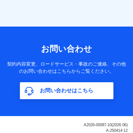
当社は株式会社NTTドコモ・フィナンシャルグループ
との間で、以下のとおり個人データを共同利用しま
す。
【共同して利用される利用データの項目】
当社または株式会社NTTドコモ・フィナンシャルグループが
サービス提供等を通じて取得した、以下の情報などの個人デ
お問い合わせ
ータ
基本情報
契約内容変更、ロードサービス・事故のご連絡、その他
氏名、電話番号、メールアドレス、お客さまの識別子、
のお問い合わせはこちらからご覧ください。
属性、連絡先、dポイントサービスのご利用に関する情
報。例として、dポイントカード番号、性別、年齢、家族
構成、住所、dポイント残高、dポイント利用履歴などが
お問い合わせはこちら
含まれます。
利用情報
当社または株式会社NTTドコモ・フィナンシャルグルー
プが提供する各種サービスなどのご契約・ご利用などに
関する情報。例として、当社または株式会社NTTドコ
モ・フィナンシャルグループが提供する各種サービスの
ご契約状態・ご利用履歴インターネット利用時の行動に
関する情報、アプリケーション利用時の行動に関する情