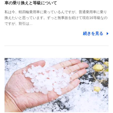
(https://www.tokiomarine-x.co.jp/)
車の乗り換えと等級について
ペットメディカルサポート株式会社
私は今、軽四輪乗用車に乗っているんですが、普通乗用車に乗り
(https://pshoken.co.jp/)
換えたいと思っています。ずっと無事故を続けて現在16等級なの
リトルファミリー少額短期保険株式会社
ですが、割引は…
(https://www.littlefamily-ssi.com/)
続きを見る
2.共同募集を行う代理店から受領する個人情報
郵便、電話、およびＥメール等により、当社と取引のあるも
しくは委託を受けている保険会社・提携会社の保険その他に
関する情報を提供し、金融商品等の契約を勧奨するため、ま
た維持管理等の委託業務遂行のため、またそれらに付帯、関
連する当社および提携会社のサービスを案内、提供するため
（なお、当社は複数の保険会社と取引があり、取得した個人
情報を取引のある他の保険会社の商品・サービスをご提案す
るために利用させていただくことがあります。）
上記に係る連絡・手続き・管理等付帯業務を行うため
3.セミナー募集サイトから取得した個人情報
各種セミナーの案内、開催のため
上記に係る連絡・手続き・管理等付帯業務を行うため