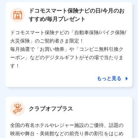
【利用する者の利用目的】
ドコモスマート保険ナビの日/今月のお
当社又は株式会社NTTドコモが提供する保険関連サービ
すすめ/毎月プレゼント
スにおけるユーザ登録受付および管理のため
当社又は株式会社NTTドコモと取引のあるもしくは委託
を受けている保険会社・提携会社の保険その他に関する
ドコモスマート保険ナビの「自動車保険/バイク保険/
情報を提供するため、また維持管理等の委託業務遂行の
火災保険」のご契約者さま限定！
ため、またそれらに付帯、関連する当社、株式会社NTT
ドコモおよび提携会社のサービスを案内、提供するため
毎月抽選で「お買い物券」や「コンビニ無料引換ク
（各サービスで取得したサービス利用履歴、ウェブサイ
ーポン」などのデジタルギフトがその場で当たりま
トの閲覧履歴、購買履歴、ご契約内容等のパーソナルデ
ータを分析して、お客さまの趣味・嗜好・傾向に応じた
す！
サービス・商品等に関するご提案や広告の配信等を行う
ことがあります。）
もっと見る
各種セミナーの開催のため
コンサルティングサービスの実施のため
アンケートやキャンペーン等の実施のため
上記に係る案内・手続き・管理等付帯業務を行うため
クラブオフプラス
【当該個人データの管理について責任を有する者の名称・住
所・代表者名】
全国の有名ホテルやレジャー施設のご優待、話題の
当該個人データを取り扱う各共同利用者（詳細は次のとお
映画や舞台・美術館などの前売り券の割引をはじめ
り）