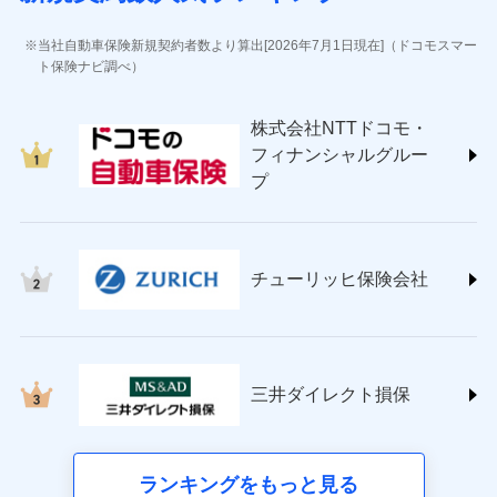
(https://www.jihoken.co.jp/)
ソニー損害保険株式会社
当社自動車保険新規契約者数より算出[2026年7月1日現在]（ドコモスマー
(https://www.sonysonpo.co.jp/)
ト保険ナビ調べ）
損害保険ジャパン株式会社 (https://www.sompo-
japan.co.jp/)
株式会社NTTドコモ・
ＳＯＭＰＯダイレクト損害保険株式会社
フィナンシャルグルー
(https://www.sompo-direct.co.jp/)
プ
チューリッヒ保険会社 (https://www.zurich.co.jp/)
東京海上日動火災保険株式会社
(https://www.tokiomarine-nichido.co.jp/)
日新火災海上保険株式会社
チューリッヒ保険会社
(https://www.nisshinfire.co.jp/)
ペット＆ファミリー損害保険株式会社
(https://www.petfamilyins.co.jp/)
三井住友海上火災保険株式会社 (https://www.ms-
ins.com/)
三井ダイレクト損保
三井ダイレクト損害保険株式会社
(https://www.mitsui-direct.co.jp/)
■生命保険
ランキングをもっと見る