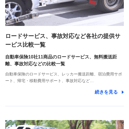
8.取引先個人情報
取引先としての選定業務、営業情報の提供業務、契約締結手
続き業務、取引管理業務、およびこれらに準ずる業務の遂行
のため
ロードサービス、事故対応など各社の提供サ
9.お問い合わせ情報
各種お問い合わせに対応するため
ービス比較一覧
自動車保険10社11商品のロードサービス、無料搬送距
10.受託業務の 個人情報
離、事故対応などの比較一覧
受託業務の遂行およびこれらに準ずる業務の遂行のため
自動車保険のロードサービス、レッカー搬送距離、宿泊費用サポ
11.マイカー通勤管理クラウド並びに法人向けASPサー
ート、帰宅・移動費用サポート、事故対応など…
ビスに関してのお問い合わせ情報
続きを見る
各種お問い合わせに対応するため
当社のサービスに関する情報提供や、皆様に有用なお知らせ
をお送りするため
アンケートの送付のため
当社のサービスや媒体の運営改善に必要なデータを解析し、
分析するため
当社の対応品質向上やお問い合わせ内容の正確な把握のため