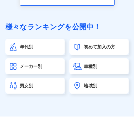
アクサ生命保険株式会社（https://www.axa.co.jp/）
SBI生命保険株式会社（https://www.sbilife.co.jp/）
FWD生命保険株式会社（https://www.fwdlife.co.jp/）
ソニー生命保険株式会社
様々なランキングを公開中！
（https://www.sonylife.co.jp）
SOMPOひまわり生命保険株式会社
（https://www.himawari-life.co.jp/）
年代別
初めて加入の方
第一ネオ生命保険株式会社（https://neofirst.co.jp/）
大樹生命保険株式会社（https://www.taiju-life.co.jp）
太陽生命保険株式会社（https://www.taiyo-
メーカー別
車種別
seimei.co.jp）
チューリッヒ生命保険株式会社
（https://www.zurichlife.co.jp/）
男女別
地域別
東京海上日動あんしん生命保険株式会社
（https://www.tmn-anshin.co.jp/）
なないろ生命保険株式会社
（https://www.nanairolife.co.jp/）
日本生命保険相互会社（https://www.nissay.co.jp）
はなさく生命保険株式会社
（https://www.life8739.co.jp/）
マニュライフ生命保険株式会社