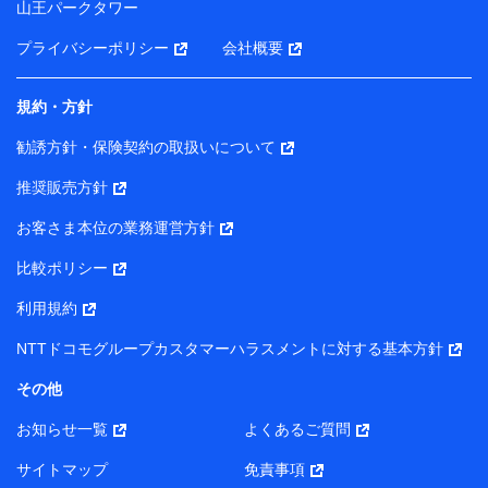
山王パークタワー
ータを分析して、お客さまの趣味・嗜好・傾向に応じた
サービス・商品等に関するご提案や広告の配信等を行う
プライバシーポリシー
会社概要
ことがあります。）
各種セミナーの開催のため
コンサルティングサービスの実施のため
規約・方針
アンケートやキャンペーン等の実施のため
上記に係る案内・手続き・管理等付帯業務を行うため
勧誘方針・保険契約の取扱いについて
【当該個人データの管理について責任を有する者の名称・住
推奨販売方針
所・代表者名】
お客さま本位の業務運営方針
当該個人データを取り扱う各共同利用者（詳細は次のとお
り）
比較ポリシー
東京都千代田区永田町2丁目11番1号 山王パークタワー
利用規約
株式会社NTTドコモ・フィナンシャルグループ 代表取締役
社長 廣井 孝史
NTTドコモグループカスタマーハラスメントに対する基本方針
東京都中央区日本橋人形町2-14-10 アーバンネット日本橋
その他
ビル 3F
お知らせ一覧
よくあるご質問
株式会社ドコモ・インシュアランス 代表取締役社長 吉
村 忠義
サイトマップ
免責事項