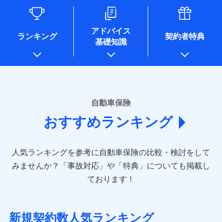
るために利用させていただくことがあります。）
各種セミナーの開催のため
コンサルティングサービスの実施のため
アドバイス
アンケートやキャンペーン等の実施のため
ランキング
契約者特典
基礎知識
上記に係る案内・手続き・管理等付帯業務を行うため
* 当社が委託を受けている保険会社の情報は、保険会社のホ
ームページに掲載しておりますので、ご確認ください。
■損害保険
あいおいニッセイ同和損害保険株式会社
自動車保険
(https://www.aioinissaydowa.co.jp/)
おすすめランキング
アクサ損害保険株式会社 (https://www.axa-
direct.co.jp/)
アニコム損害保険株式会社 (https://www.anicom-
人気ランキングを参考に自動車保険の比較・検討をして
sompo.co.jp/)
東京海上ダイレクト損害保険株式会社 (https://www.e-
みませんか？
「事故対応」や「特典」についても掲載し
design.net/)
ております！
AIG損害保険株式会社 (https://www.aig.co.jp/sonpo)
ＳＢＩ損害保険株式会社
(https://www.sbisonpo.co.jp/)
新規契約数人気ランキング
ジェイアイ傷害火災保険株式会社