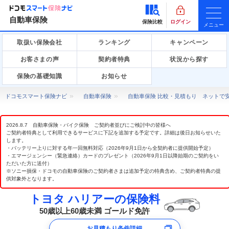
自動車保険
保険比較
ログイン
メニュー
取扱い保険会社
ランキング
キャンペーン
お客さまの声
契約者特典
状況から探す
保険の基礎知識
お知らせ
ドコモスマート保険ナビ
自動車保険
自動車保険 比較・見積もり ネットで
2026.8.7 自動車保険・バイク保険 ご契約者並びにご検討中の皆様へ
ご契約者特典として利用できるサービスに下記を追加する予定です。詳細は後日お知らせいた
します。
・バッテリー上りに対する年一回無料対応（2026年9月1日から全契約者に提供開始予定）
・エマージェンシー（緊急連絡）カードのプレゼント（2026年9月1日以降始期のご契約をい
ただいた方に送付）
※ソニー損保・ドコモの自動車保険のご契約者さまは追加予定の特典含め、ご契約者特典の提
供対象外となります。
トヨタ ハリアーの保険料
50歳以上60歳未満 ゴールド免許
お見積もり条件詳細