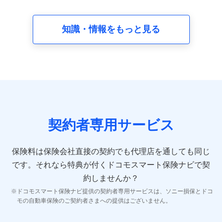
請求受付時、資料請求受付時又はユーザー登録受付時に
提供いただいた情報（氏名、住所、生年月日、性別、保
険契約者と被保険者の関係、保険加入の目的、保険商品
知識・情報をもっと見る
の内容、保険料、保険料のお支払方法、車のメーカーや
走行距離などの情報、建物の構造や築年数などの情報、
ペットの種類や年齢など）及びお客様との応対記録 （お
客様に提示した比較見積の試算結果情報、メールマガジ
ンを提供した際のメール内容や送信履歴の情報及び保険
の更改案内等を提供した際のメール内容や送信履歴など
の情報）が含まれます。
保険契約情報
当社又は株式会社NTTドコモが取得し、又は保有する保
険契約に関する情報。例として、保険契約者及び被保険
契約者専用サービス
者の氏名、住所、生年月日、性別、保険契約者と被保険
者の関係、保険加入の目的、保険商品の内容、保険料、
保険料のお支払方法、車のメーカーや走行距離などの情
保険料は保険会社直接の契約でも代理店を通しても同じ
報、建物の構造や築年数などの情報、ペットの種類や年
齢などの情報などが含まれます。
です。
それなら特典が付くドコモスマート保険ナビで契
約しませんか？
【共同して利用する者の範囲】
ドコモスマート保険ナビ提供の契約者専用サービスは、ソニー損保とドコ
当社
モの自動車保険のご契約者さまへの提供はございません。
株式会社NTTドコモ