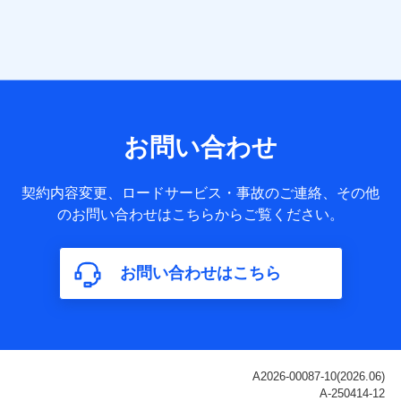
当社は株式会社NTTドコモ・フィナンシャルグループ
との間で、以下のとおり個人データを共同利用しま
す。
【共同して利用される利用データの項目】
当社または株式会社NTTドコモ・フィナンシャルグループが
サービス提供等を通じて取得した、以下の情報などの個人デ
お問い合わせ
ータ
基本情報
契約内容変更、ロードサービス・事故のご連絡、その他
氏名、電話番号、メールアドレス、お客さまの識別子、
のお問い合わせはこちらからご覧ください。
属性、連絡先、dポイントサービスのご利用に関する情
報。例として、dポイントカード番号、性別、年齢、家族
構成、住所、dポイント残高、dポイント利用履歴などが
お問い合わせはこちら
含まれます。
利用情報
当社または株式会社NTTドコモ・フィナンシャルグルー
プが提供する各種サービスなどのご契約・ご利用などに
関する情報。例として、当社または株式会社NTTドコ
モ・フィナンシャルグループが提供する各種サービスの
ご契約状態・ご利用履歴インターネット利用時の行動に
関する情報、アプリケーション利用時の行動に関する情