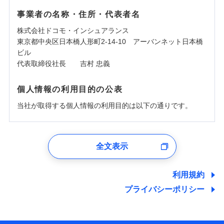
事業者の名称・住所・代表者名
株式会社ドコモ・インシュアランス
東京都中央区日本橋人形町2-14-10 アーバンネット日本橋
ビル
代表取締役社長 吉村 忠義
個人情報の利用目的の公表
当社が取得する個人情報の利用目的は以下の通りです。
1.見積請求受付時、資料請求受付時、ユーザー登録受
付時
全文表示
ユーザー登録受付および、管理のため
郵便、電話、およびＥメール等により、当社と取引のあるも
しくは委託を受けている保険会社・提携会社の保険その他に
利用規約
関する情報を提供し、金融商品等の契約を勧奨するため、ま
プライバシーポリシー
た維持管理等の委託業務遂行のため、またそれらに付帯、関
連する当社および提携会社のサービスを案内、提供するため
（なお、当社は複数の保険会社と取引があり、取得した個人
情報を取引のある他の保険会社の商品・サービスをご提案す