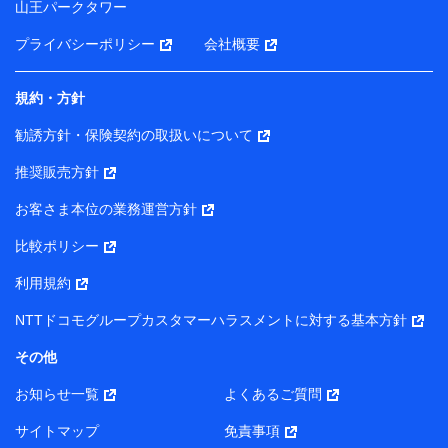
山王パークタワー
ータを分析して、お客さまの趣味・嗜好・傾向に応じた
サービス・商品等に関するご提案や広告の配信等を行う
プライバシーポリシー
会社概要
ことがあります。）
各種セミナーの開催のため
コンサルティングサービスの実施のため
規約・方針
アンケートやキャンペーン等の実施のため
上記に係る案内・手続き・管理等付帯業務を行うため
勧誘方針・保険契約の取扱いについて
【当該個人データの管理について責任を有する者の名称・住
推奨販売方針
所・代表者名】
お客さま本位の業務運営方針
当該個人データを取り扱う各共同利用者（詳細は次のとお
り）
比較ポリシー
東京都千代田区永田町2丁目11番1号 山王パークタワー
利用規約
株式会社NTTドコモ・フィナンシャルグループ 代表取締役
社長 廣井 孝史
NTTドコモグループカスタマーハラスメントに対する基本方針
東京都中央区日本橋人形町2-14-10 アーバンネット日本橋
その他
ビル 3F
お知らせ一覧
よくあるご質問
株式会社ドコモ・インシュアランス 代表取締役社長 吉
村 忠義
サイトマップ
免責事項