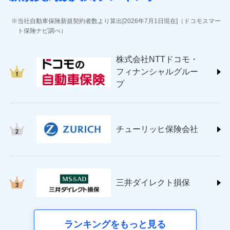
(https://www.jihoken.co.jp/)
ソニー損害保険株式会社
当社自動車保険新規契約者数より算出[2026年7月1日現在]（ドコモスマー
(https://www.sonysonpo.co.jp/)
ト保険ナビ調べ）
損害保険ジャパン株式会社 (https://www.sompo-
japan.co.jp/)
株式会社NTTドコモ・
ＳＯＭＰＯダイレクト損害保険株式会社
フィナンシャルグルー
(https://www.sompo-direct.co.jp/)
プ
チューリッヒ保険会社 (https://www.zurich.co.jp/)
東京海上日動火災保険株式会社
(https://www.tokiomarine-nichido.co.jp/)
日新火災海上保険株式会社
チューリッヒ保険会社
(https://www.nisshinfire.co.jp/)
ペット＆ファミリー損害保険株式会社
(https://www.petfamilyins.co.jp/)
三井住友海上火災保険株式会社 (https://www.ms-
ins.com/)
三井ダイレクト損保
三井ダイレクト損害保険株式会社
(https://www.mitsui-direct.co.jp/)
■生命保険
ランキングをもっと見る