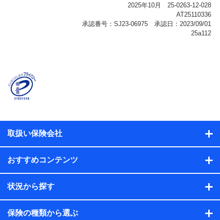
報、購入されたサービスや商品の名称・購入場所・決済
に関する情報、アンケートの回答に関する情報などが含
まれます。
保険関連サービス情報
当社または株式会社NTTドコモ・フィナンシャルグルー
プが提供する保険関連サービスに関して取得し、又は保
有する情報。例として、見積請求受付時、資料請求受付
時又はユーザー登録受付時に提供いただいた情報（氏
名、住所、生年月日、性別、保険契約者と被保険者の関
係、保険加入の目的、保険商品の内容、保険料、保険料
のお支払方法、車のメーカーや走行距離などの情報、建
物の構造や築年数などの情報、ペットの種類や年齢な
ど）及びお客様との応対記録（お客様に提示した比較見
積の試算結果情報、メールマガジンを提供した際のメー
取扱い保険会社
ル内容や送信履歴の情報及び保険の更改案内等を提供し
た際のメール内容や送信履歴などの情報）が含まれま
す。
おすすめコンテンツ
保険契約情報
当社または株式会社NTTドコモ・フィナンシャルグルー
プが取得し、又は保有する保険契約に関する情報。例と
状況から探す
して、保険契約者及び被保険者の氏名、住所、生年月
日、性別、保険契約者と被保険者の関係、保険加入の目
的、保険商品の内容、保険料、保険料のお支払方法、車
保険の種類から選ぶ
のメーカーや走行距離などの情報、建物の構造や築年数