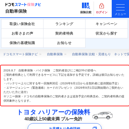
自動車保険
保険比較
ログイン
メニュー
取扱い保険会社
ランキング
キャンペーン
お客さまの声
契約者特典
状況から探す
保険の基礎知識
お知らせ
ドコモスマート保険ナビ
自動車保険
自動車保険 比較・見積もり ネットで
2026.8.7 自動車保険・バイク保険 ご契約者並びにご検討中の皆様へ
ご契約者特典として利用できるサービスに下記を追加する予定です。詳細は後日お知らせいた
します。
・バッテリー上りに対する年一回無料対応（2026年9月1日から全契約者に提供開始予定）
・エマージェンシー（緊急連絡）カードのプレゼント（2026年9月1日以降始期のご契約をい
ただいた方に送付）
※ソニー損保・ドコモの自動車保険のご契約者さまは追加予定の特典含め、ご契約者特典の提
供対象外となります。
トヨタ ハリアーの保険料
40歳以上50歳未満 ブルー免許
お見積もり条件詳細