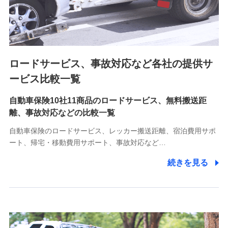
8.取引先個人情報
取引先としての選定業務、営業情報の提供業務、契約締結手
続き業務、取引管理業務、およびこれらに準ずる業務の遂行
のため
ロードサービス、事故対応など各社の提供サ
9.お問い合わせ情報
各種お問い合わせに対応するため
ービス比較一覧
自動車保険10社11商品のロードサービス、無料搬送距
10.受託業務の 個人情報
離、事故対応などの比較一覧
受託業務の遂行およびこれらに準ずる業務の遂行のため
自動車保険のロードサービス、レッカー搬送距離、宿泊費用サポ
11.マイカー通勤管理クラウド並びに法人向けASPサー
ート、帰宅・移動費用サポート、事故対応など…
ビスに関してのお問い合わせ情報
続きを見る
各種お問い合わせに対応するため
当社のサービスに関する情報提供や、皆様に有用なお知らせ
をお送りするため
アンケートの送付のため
当社のサービスや媒体の運営改善に必要なデータを解析し、
分析するため
当社の対応品質向上やお問い合わせ内容の正確な把握のため