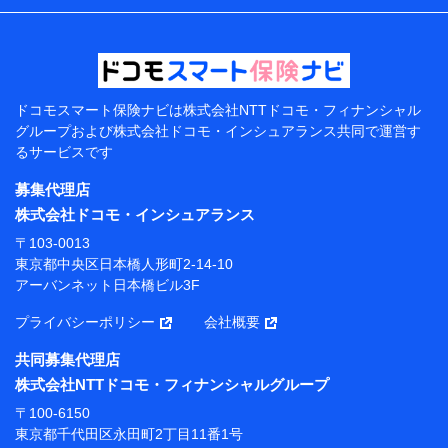
などの情報、ペットの種類や年齢などの情報などが含ま
れます。
提供当事者から受領当事者が個人データを取得する方法
電子的・電磁的方法等
【共同して利用する者の範囲】
ドコモスマート保険ナビは
株式会社NTTドコモ・フィナンシャル
グループおよび
株式会社ドコモ・インシュアランス共同で
運営す
当社
るサービスです
株式会社NTTドコモ・フィナンシャルグループ
募集代理店
【利用目的】
株式会社ドコモ・インシュアランス
当社または株式会社NTTドコモ・フィナンシャルグルー
〒103-0013
プが提供する保険関連サービスにおけるユーザー登録受
東京都中央区日本橋人形町2-14-10
付および管理のため
アーバンネット日本橋ビル3F
当社または株式会社NTTドコモ・フィナンシャルグルー
プと取引のあるもしくは委託を受けている保険会社・提
プライバシーポリシー
会社概要
携会社の保険その他に関する情報を提供するため、また
維持管理等の委託業務遂行のため、またそれらに付帯、
共同募集代理店
関連する当社または株式会社NTTドコモ・フィナンシャ
株式会社NTTドコモ・フィナンシャルグループ
ルグループおよび提携会社のサービスを案内、提供する
ため
〒100-6150
（各サービスで取得したサービス利用履歴、ウェブサイ
東京都千代田区永田町2丁目11番1号
トの閲覧履歴、購買履歴、ご契約内容等のパーソナルデ