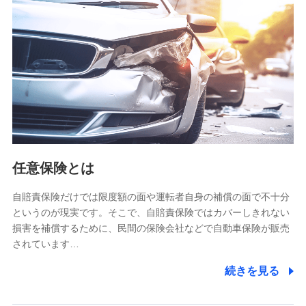
【共同して利用される利用データの項目】
当社又は株式会社NTTドコモがサービス提供等を通じて取得
した、以下の情報などの個人データ
基本情報
氏名、電話番号、メールアドレス、お客さまの識別子、
属性、連絡先、dポイントサービスのご利用に関する情
報。例として、dポイントカード番号、性別、年齢、家族
構成、住所、dポイント残高、dポイント利用履歴などが
含まれます。
利用情報
任意保険とは
当社又は株式会社NTTドコモが提供する各種サービスな
どのご契約・ご利用などに関する情報。例として、当社
又は株式会社NTTドコモが提供する各種サービスのご契
自賠責保険だけでは限度額の面や運転者自身の補償の面で不十分
約状態・ご利用履歴インターネット利用時の行動に関す
というのが現実です。そこで、自賠責保険ではカバーしきれない
る情報、アプリケーション利用時の行動に関する情報、
損害を補償するために、民間の保険会社などで自動車保険が販売
購入されたサービスや商品の名称・購入場所・決済に関
されています…
する情報、アンケートの回答に関する情報などが含まれ
ます。
続きを見る
保険関連サービス情報
当社又は株式会社NTTドコモが提供する保険関連サービ
スに関して取得し、又は保有する情報。例として、見積