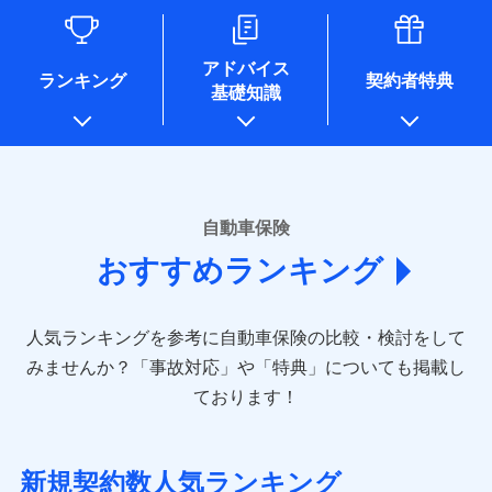
るために利用させていただくことがあります。）
各種セミナーの開催のため
コンサルティングサービスの実施のため
アドバイス
アンケートやキャンペーン等の実施のため
ランキング
契約者特典
基礎知識
上記に係る案内・手続き・管理等付帯業務を行うため
* 当社が委託を受けている保険会社の情報は、保険会社のホ
ームページに掲載しておりますので、ご確認ください。
■損害保険
あいおいニッセイ同和損害保険株式会社
自動車保険
(https://www.aioinissaydowa.co.jp/)
おすすめランキング
アクサ損害保険株式会社 (https://www.axa-
direct.co.jp/)
アニコム損害保険株式会社 (https://www.anicom-
人気ランキングを参考に自動車保険の比較・検討をして
sompo.co.jp/)
東京海上ダイレクト損害保険株式会社 (https://www.e-
みませんか？
「事故対応」や「特典」についても掲載し
design.net/)
ております！
AIG損害保険株式会社 (https://www.aig.co.jp/sonpo)
ＳＢＩ損害保険株式会社
(https://www.sbisonpo.co.jp/)
新規契約数人気ランキング
ジェイアイ傷害火災保険株式会社