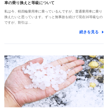
(https://www.tokiomarine-x.co.jp/)
車の乗り換えと等級について
ペットメディカルサポート株式会社
私は今、軽四輪乗用車に乗っているんですが、普通乗用車に乗り
(https://pshoken.co.jp/)
換えたいと思っています。ずっと無事故を続けて現在16等級なの
リトルファミリー少額短期保険株式会社
ですが、割引は…
(https://www.littlefamily-ssi.com/)
続きを見る
2.共同募集を行う代理店から受領する個人情報
郵便、電話、およびＥメール等により、当社と取引のあるも
しくは委託を受けている保険会社・提携会社の保険その他に
関する情報を提供し、金融商品等の契約を勧奨するため、ま
た維持管理等の委託業務遂行のため、またそれらに付帯、関
連する当社および提携会社のサービスを案内、提供するため
（なお、当社は複数の保険会社と取引があり、取得した個人
情報を取引のある他の保険会社の商品・サービスをご提案す
るために利用させていただくことがあります。）
上記に係る連絡・手続き・管理等付帯業務を行うため
3.セミナー募集サイトから取得した個人情報
各種セミナーの案内、開催のため
上記に係る連絡・手続き・管理等付帯業務を行うため