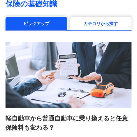
保険の基礎知識
（https://www.manulife.co.jp/）
三井住友海上あいおい生命保険株式会社
（https://www.msa-life.co.jp/）
ピックアップ
カテゴリから探す
メットライフ生命株式会社(https://www.metlife.co.jp/)
メディケア生命保険株式会社
（https://www.medicarelife.com/）
■少額短期保険
株式会社アシロ少額短期保険 (https://kailash.co.jp/)
SBIいきいき少額短期保険会社 (https://www.i-
sedai.com/)
SBIペット少額短期保険株式会社 (https://www.sbipet-
ssi.co.jp/)
SBIリスタ少額短期保険会社
(https://www.jishin.co.jp/)
スマートプラス少額短期保険株式会社
（https://www.smartplus-insurance.com/）
軽自動車から普通自動車に乗り換えると任意
チューリッヒ少額短期保険株式会社
保険料も変わる？
(https://www.zurichssi.co.jp/)
Tokio Marine X少額短期保険株式会社