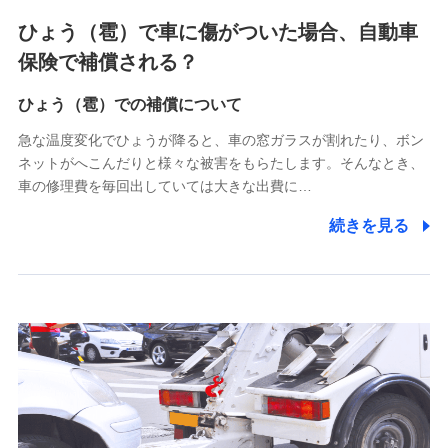
4.家族・友達紹介にて取得した個人情報
ひょう（雹）で車に傷がついた場合、自動車
被紹介者への連絡、及び当社と取引のあるもしくは委託を受
保険で補償される？
けている保険会社・提携会社の保険その他に関する情報を提
供し、金融商品等の契約を勧奨するため
ひょう（雹）での補償について
アンケートやキャンペーン等の実施のため
上記に係る連絡・手続き・管理等付帯業務を行うため
急な温度変化でひょうが降ると、車の窓ガラスが割れたり、ボン
ネットがへこんだりと様々な被害をもらたします。そんなとき、
5.通話録音にて取得する情報
車の修理費を毎回出していては大きな出費に…
電話対応の品質向上およびお問合せ内容の正確な把握のため
続きを見る
6.採用応募者の個人情報
採用選考および入社手続を実施するため
7.社員（従業者）の個人情報
人事･勤怠･健康・労務等の管理、給与支給、福利厚生・採用
退職関連処理等の各種手続きのため、当社と従業員または従
業員同士の連絡のため