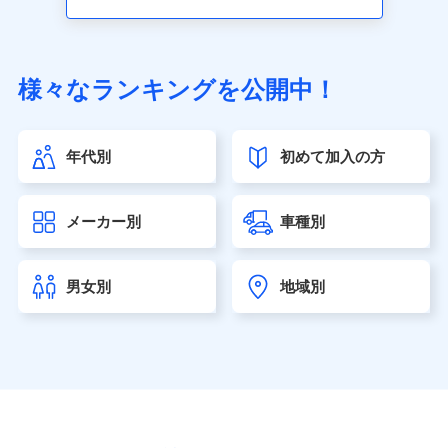
アクサ生命保険株式会社（https://www.axa.co.jp/）
SBI生命保険株式会社（https://www.sbilife.co.jp/）
FWD生命保険株式会社（https://www.fwdlife.co.jp/）
ソニー生命保険株式会社
様々なランキングを公開中！
（https://www.sonylife.co.jp）
SOMPOひまわり生命保険株式会社
（https://www.himawari-life.co.jp/）
年代別
初めて加入の方
第一ネオ生命保険株式会社（https://neofirst.co.jp/）
大樹生命保険株式会社（https://www.taiju-life.co.jp）
太陽生命保険株式会社（https://www.taiyo-
メーカー別
車種別
seimei.co.jp）
チューリッヒ生命保険株式会社
（https://www.zurichlife.co.jp/）
男女別
地域別
東京海上日動あんしん生命保険株式会社
（https://www.tmn-anshin.co.jp/）
なないろ生命保険株式会社
（https://www.nanairolife.co.jp/）
日本生命保険相互会社（https://www.nissay.co.jp）
はなさく生命保険株式会社
（https://www.life8739.co.jp/）
マニュライフ生命保険株式会社