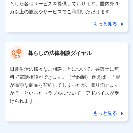
とした各種サービスを提供しております。国内外20
東京都千代田区永田町2丁目11番1号 山王パークタワー
万以上の施設やサービスでご利用いただけます。
株式会社NTTドコモ 代表取締役社長 前田 義晃
もっと見る
東京都中央区日本橋人形町2-14-10 アーバンネット日本橋
ビル 3F
株式会社ドコモ・インシュアランス 代表取締役社長 吉
村 忠義
暮らしの法律相談ダイヤル
※ 当社および株式会社NTTドコモは、お客さまの情報を利
用させていただくにあたっては、「NTTドコモ パーソナル
日常生活の様々なご相談ごとについて、弁護士に無
データ憲章」に定める行動原則を順守します 。
※ パーソナルデータダッシュボードの「第三者提供の管
料で電話相談ができます。（予約制） 例えば、「親
理」の設定状態にかかわらず、共同利用する場合がありま
が高額な商品を契約してしまったが、取り消せます
す。
か？」といったトラブルについて、アドバイスが受
※ dポイントクラブ会員ではないお客さま（2019年12月11
けられます。
日以降、一度もdポイントクラブ会員であったことがないお
客さまに限る）に関する、2019年12月10日以前に取得した
もっと見る
個人データは、こちら の利用目的の範囲内に限って共同利
用します。