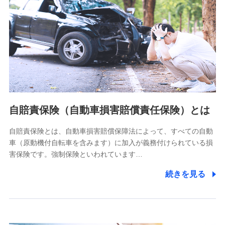
個人情報保護管理者の職名、連絡先
株式会社ドコモ・インシュアランス 営業部長
〒103-0013 東京都中央区日本橋人形町2-14-10 アーバン
ネット日本橋ビル 3F
株式会社ドコモ・インシュアランス
個人情報の第三者提供について
当社ではご本人の同意がある場合または法令に基づく場合を
自賠責保険（自動車損害賠償責任保険）とは
除き、第三者に提供いたしません。
自賠責保険とは、自動車損害賠償保障法によって、すべての自動
業務の委託
車（原動機付自転車を含みます）に加入が義務付けられている損
当社は利用目的の達成に必要な範囲内において個人情報の取
害保険です。強制保険といわれています…
り扱いの全部または一部を委託する場合があります。
続きを見る
個人データの共同利用
当社は株式会社NTTドコモとの間で、以下のとおり個
人データを共同利用します。