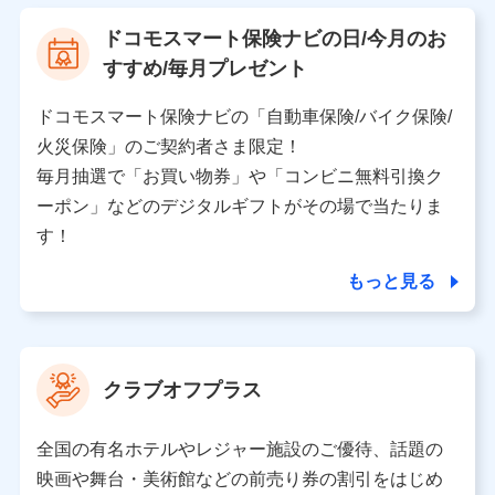
【利用する者の利用目的】
ドコモスマート保険ナビの日/今月のお
当社又は株式会社NTTドコモが提供する保険関連サービ
すすめ/毎月プレゼント
スにおけるユーザ登録受付および管理のため
当社又は株式会社NTTドコモと取引のあるもしくは委託
を受けている保険会社・提携会社の保険その他に関する
ドコモスマート保険ナビの「自動車保険/バイク保険/
情報を提供するため、また維持管理等の委託業務遂行の
火災保険」のご契約者さま限定！
ため、またそれらに付帯、関連する当社、株式会社NTT
ドコモおよび提携会社のサービスを案内、提供するため
毎月抽選で「お買い物券」や「コンビニ無料引換ク
（各サービスで取得したサービス利用履歴、ウェブサイ
ーポン」などのデジタルギフトがその場で当たりま
トの閲覧履歴、購買履歴、ご契約内容等のパーソナルデ
ータを分析して、お客さまの趣味・嗜好・傾向に応じた
す！
サービス・商品等に関するご提案や広告の配信等を行う
ことがあります。）
もっと見る
各種セミナーの開催のため
コンサルティングサービスの実施のため
アンケートやキャンペーン等の実施のため
上記に係る案内・手続き・管理等付帯業務を行うため
クラブオフプラス
【当該個人データの管理について責任を有する者の名称・住
所・代表者名】
全国の有名ホテルやレジャー施設のご優待、話題の
当該個人データを取り扱う各共同利用者（詳細は次のとお
映画や舞台・美術館などの前売り券の割引をはじめ
り）