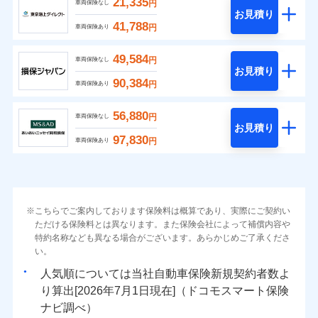
21,335
円
車両保険なし
お見積り
41,788
円
車両保険あり
49,584
円
車両保険なし
お見積り
90,384
円
車両保険あり
56,880
円
車両保険なし
お見積り
97,830
円
車両保険あり
こちらでご案内しております保険料は概算であり、実際にご契約い
ただける保険料とは異なります。また保険会社によって補償内容や
特約名称なども異なる場合がございます。あらかじめご了承くださ
い。
人気順については当社
新規契約者数よ
り算出[
年
月
日現在]（ドコモスマート保険
ナビ調べ）