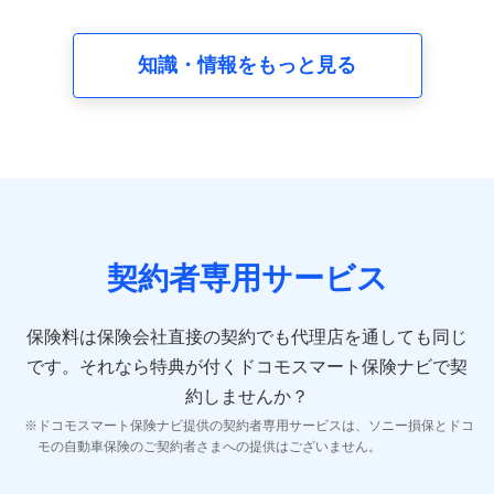
請求受付時、資料請求受付時又はユーザー登録受付時に
提供いただいた情報（氏名、住所、生年月日、性別、保
険契約者と被保険者の関係、保険加入の目的、保険商品
知識・情報をもっと見る
の内容、保険料、保険料のお支払方法、車のメーカーや
走行距離などの情報、建物の構造や築年数などの情報、
ペットの種類や年齢など）及びお客様との応対記録 （お
客様に提示した比較見積の試算結果情報、メールマガジ
ンを提供した際のメール内容や送信履歴の情報及び保険
の更改案内等を提供した際のメール内容や送信履歴など
の情報）が含まれます。
保険契約情報
当社又は株式会社NTTドコモが取得し、又は保有する保
険契約に関する情報。例として、保険契約者及び被保険
契約者専用サービス
者の氏名、住所、生年月日、性別、保険契約者と被保険
者の関係、保険加入の目的、保険商品の内容、保険料、
保険料のお支払方法、車のメーカーや走行距離などの情
保険料は保険会社直接の契約でも代理店を通しても同じ
報、建物の構造や築年数などの情報、ペットの種類や年
齢などの情報などが含まれます。
です。
それなら特典が付くドコモスマート保険ナビで契
約しませんか？
【共同して利用する者の範囲】
ドコモスマート保険ナビ提供の契約者専用サービスは、ソニー損保とドコ
当社
モの自動車保険のご契約者さまへの提供はございません。
株式会社NTTドコモ