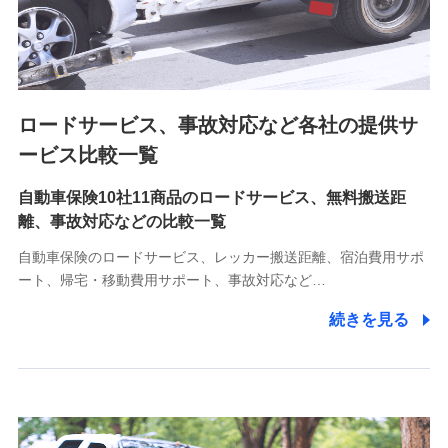
8.取引先個人情報
取引先としての選定業務、営業情報の提供業務、契約締結手
続き業務、取引管理業務、およびこれらに準ずる業務の遂行
のため
ロードサービス、事故対応など各社の提供サ
9.お問い合わせ情報
各種お問い合わせに対応するため
ービス比較一覧
自動車保険10社11商品のロードサービス、無料搬送距
10.受託業務の 個人情報
離、事故対応などの比較一覧
受託業務の遂行およびこれらに準ずる業務の遂行のため
自動車保険のロードサービス、レッカー搬送距離、宿泊費用サポ
11.マイカー通勤管理クラウド並びに法人向けASPサー
ート、帰宅・移動費用サポート、事故対応など…
ビスに関してのお問い合わせ情報
続きを見る
各種お問い合わせに対応するため
当社のサービスに関する情報提供や、皆様に有用なお知らせ
をお送りするため
アンケートの送付のため
当社のサービスや媒体の運営改善に必要なデータを解析し、
分析するため
当社の対応品質向上やお問い合わせ内容の正確な把握のため