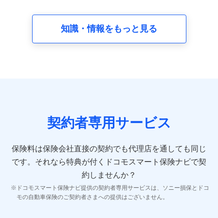
請求受付時、資料請求受付時又はユーザー登録受付時に
提供いただいた情報（氏名、住所、生年月日、性別、保
険契約者と被保険者の関係、保険加入の目的、保険商品
知識・情報をもっと見る
の内容、保険料、保険料のお支払方法、車のメーカーや
走行距離などの情報、建物の構造や築年数などの情報、
ペットの種類や年齢など）及びお客様との応対記録 （お
客様に提示した比較見積の試算結果情報、メールマガジ
ンを提供した際のメール内容や送信履歴の情報及び保険
の更改案内等を提供した際のメール内容や送信履歴など
の情報）が含まれます。
保険契約情報
当社又は株式会社NTTドコモが取得し、又は保有する保
険契約に関する情報。例として、保険契約者及び被保険
契約者専用サービス
者の氏名、住所、生年月日、性別、保険契約者と被保険
者の関係、保険加入の目的、保険商品の内容、保険料、
保険料のお支払方法、車のメーカーや走行距離などの情
保険料は保険会社直接の契約でも代理店を通しても同じ
報、建物の構造や築年数などの情報、ペットの種類や年
齢などの情報などが含まれます。
です。
それなら特典が付くドコモスマート保険ナビで契
約しませんか？
【共同して利用する者の範囲】
ドコモスマート保険ナビ提供の契約者専用サービスは、ソニー損保とドコ
当社
モの自動車保険のご契約者さまへの提供はございません。
株式会社NTTドコモ