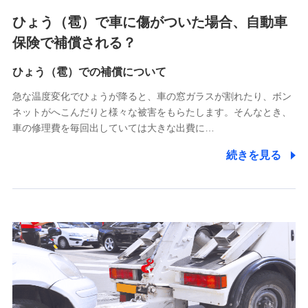
4.家族・友達紹介にて取得した個人情報
ひょう（雹）で車に傷がついた場合、自動車
被紹介者への連絡、及び当社と取引のあるもしくは委託を受
保険で補償される？
けている保険会社・提携会社の保険その他に関する情報を提
供し、金融商品等の契約を勧奨するため
ひょう（雹）での補償について
アンケートやキャンペーン等の実施のため
上記に係る連絡・手続き・管理等付帯業務を行うため
急な温度変化でひょうが降ると、車の窓ガラスが割れたり、ボン
ネットがへこんだりと様々な被害をもらたします。そんなとき、
5.通話録音にて取得する情報
車の修理費を毎回出していては大きな出費に…
電話対応の品質向上およびお問合せ内容の正確な把握のため
続きを見る
6.採用応募者の個人情報
採用選考および入社手続を実施するため
7.社員（従業者）の個人情報
人事･勤怠･健康・労務等の管理、給与支給、福利厚生・採用
退職関連処理等の各種手続きのため、当社と従業員または従
業員同士の連絡のため