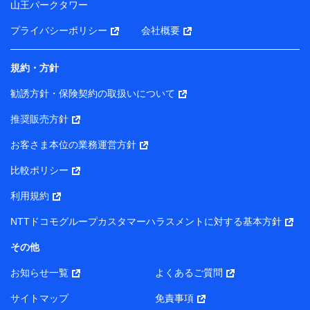
山王パークタワー
ータを分析して、お客さまの趣味・嗜好・傾向に応じた
サービス・商品等に関するご提案や広告の配信等を行う
プライバシーポリシー
会社概要
ことがあります。）
各種セミナーの開催のため
コンサルティングサービスの実施のため
規約・方針
アンケートやキャンペーン等の実施のため
上記に係る案内・手続き・管理等付帯業務を行うため
勧誘方針・保険契約の取扱いについて
【当該個人データの管理について責任を有する者の名称・住
推奨販売方針
所・代表者名】
お客さま本位の業務運営方針
当該個人データを取り扱う各共同利用者（詳細は次のとお
り）
比較ポリシー
東京都千代田区永田町2丁目11番1号 山王パークタワー
利用規約
株式会社NTTドコモ・フィナンシャルグループ 代表取締役
社長 廣井 孝史
NTTドコモグループカスタマーハラスメントに対する基本方針
東京都中央区日本橋人形町2-14-10 アーバンネット日本橋
その他
ビル 3F
お知らせ一覧
よくあるご質問
株式会社ドコモ・インシュアランス 代表取締役社長 吉
村 忠義
サイトマップ
免責事項