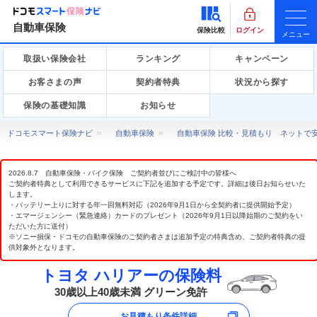
自動車保険
保険比較
ログイン
メニュー
取扱い保険会社
ランキング
キャンペーン
お客さまの声
契約者特典
状況から探す
保険の基礎知識
お知らせ
ドコモスマート保険ナビ
自動車保険
自動車保険 比較・見積もり ネットで
2026.8.7 自動車保険・バイク保険 ご契約者並びにご検討中の皆様へ
ご契約者特典として利用できるサービスに下記を追加する予定です。詳細は後日お知らせいた
します。
・バッテリー上りに対する年一回無料対応（2026年9月1日から全契約者に提供開始予定）
・エマージェンシー（緊急連絡）カードのプレゼント（2026年9月1日以降始期のご契約をい
ただいた方に送付）
※ソニー損保・ドコモの自動車保険のご契約者さまは追加予定の特典含め、ご契約者特典の提
供対象外となります。
トヨタ ハリアーの保険料
30歳以上40歳未満 グリーン免許
お見積もり条件詳細