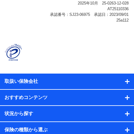
報、購入されたサービスや商品の名称・購入場所・決済
に関する情報、アンケートの回答に関する情報などが含
まれます。
保険関連サービス情報
当社または株式会社NTTドコモ・フィナンシャルグルー
プが提供する保険関連サービスに関して取得し、又は保
有する情報。例として、見積請求受付時、資料請求受付
時又はユーザー登録受付時に提供いただいた情報（氏
名、住所、生年月日、性別、保険契約者と被保険者の関
係、保険加入の目的、保険商品の内容、保険料、保険料
のお支払方法、車のメーカーや走行距離などの情報、建
物の構造や築年数などの情報、ペットの種類や年齢な
ど）及びお客様との応対記録（お客様に提示した比較見
積の試算結果情報、メールマガジンを提供した際のメー
取扱い保険会社
ル内容や送信履歴の情報及び保険の更改案内等を提供し
た際のメール内容や送信履歴などの情報）が含まれま
す。
おすすめコンテンツ
保険契約情報
当社または株式会社NTTドコモ・フィナンシャルグルー
プが取得し、又は保有する保険契約に関する情報。例と
状況から探す
して、保険契約者及び被保険者の氏名、住所、生年月
日、性別、保険契約者と被保険者の関係、保険加入の目
的、保険商品の内容、保険料、保険料のお支払方法、車
保険の種類から選ぶ
のメーカーや走行距離などの情報、建物の構造や築年数