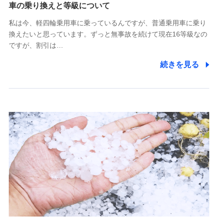
(https://www.tokiomarine-x.co.jp/)
車の乗り換えと等級について
ペットメディカルサポート株式会社
私は今、軽四輪乗用車に乗っているんですが、普通乗用車に乗り
(https://pshoken.co.jp/)
換えたいと思っています。ずっと無事故を続けて現在16等級なの
リトルファミリー少額短期保険株式会社
ですが、割引は…
(https://www.littlefamily-ssi.com/)
続きを見る
2.共同募集を行う代理店から受領する個人情報
郵便、電話、およびＥメール等により、当社と取引のあるも
しくは委託を受けている保険会社・提携会社の保険その他に
関する情報を提供し、金融商品等の契約を勧奨するため、ま
た維持管理等の委託業務遂行のため、またそれらに付帯、関
連する当社および提携会社のサービスを案内、提供するため
（なお、当社は複数の保険会社と取引があり、取得した個人
情報を取引のある他の保険会社の商品・サービスをご提案す
るために利用させていただくことがあります。）
上記に係る連絡・手続き・管理等付帯業務を行うため
3.セミナー募集サイトから取得した個人情報
各種セミナーの案内、開催のため
上記に係る連絡・手続き・管理等付帯業務を行うため