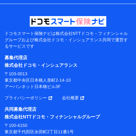
などの情報、ペットの種類や年齢などの情報などが含ま
れます。
提供当事者から受領当事者が個人データを取得する方法
電子的・電磁的方法等
【共同して利用する者の範囲】
ドコモスマート保険ナビは
株式会社NTTドコモ・フィナンシャル
グループおよび
株式会社ドコモ・インシュアランス共同で
運営す
当社
るサービスです
株式会社NTTドコモ・フィナンシャルグループ
募集代理店
【利用目的】
株式会社ドコモ・インシュアランス
当社または株式会社NTTドコモ・フィナンシャルグルー
〒103-0013
プが提供する保険関連サービスにおけるユーザー登録受
東京都中央区日本橋人形町2-14-10
付および管理のため
アーバンネット日本橋ビル3F
当社または株式会社NTTドコモ・フィナンシャルグルー
プと取引のあるもしくは委託を受けている保険会社・提
プライバシーポリシー
会社概要
携会社の保険その他に関する情報を提供するため、また
維持管理等の委託業務遂行のため、またそれらに付帯、
共同募集代理店
関連する当社または株式会社NTTドコモ・フィナンシャ
株式会社NTTドコモ・フィナンシャルグループ
ルグループおよび提携会社のサービスを案内、提供する
ため
〒100-6150
（各サービスで取得したサービス利用履歴、ウェブサイ
東京都千代田区永田町2丁目11番1号
トの閲覧履歴、購買履歴、ご契約内容等のパーソナルデ