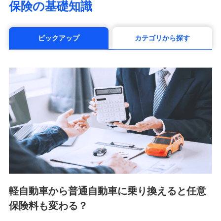
保険の基礎知識
（https://www.manulife.co.jp/）
三井住友海上あいおい生命保険株式会社
（https://www.msa-life.co.jp/）
ピックアップ
カテゴリから探す
メットライフ生命株式会社(https://www.metlife.co.jp/)
メディケア生命保険株式会社
（https://www.medicarelife.com/）
■少額短期保険
株式会社アシロ少額短期保険 (https://kailash.co.jp/)
SBIいきいき少額短期保険会社 (https://www.i-
sedai.com/)
SBIペット少額短期保険株式会社 (https://www.sbipet-
ssi.co.jp/)
SBIリスタ少額短期保険会社
(https://www.jishin.co.jp/)
スマートプラス少額短期保険株式会社
（https://www.smartplus-insurance.com/）
軽自動車から普通自動車に乗り換えると任意
チューリッヒ少額短期保険株式会社
保険料も変わる？
(https://www.zurichssi.co.jp/)
Tokio Marine X少額短期保険株式会社