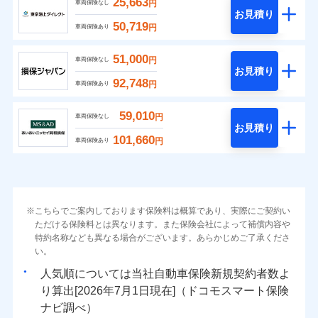
25,663
円
車両保険なし
お見積り
50,719
円
車両保険あり
51,000
円
車両保険なし
お見積り
92,748
円
車両保険あり
59,010
円
車両保険なし
お見積り
101,660
円
車両保険あり
こちらでご案内しております保険料は概算であり、実際にご契約い
ただける保険料とは異なります。また保険会社によって補償内容や
特約名称なども異なる場合がございます。あらかじめご了承くださ
い。
人気順については当社
新規契約者数よ
り算出[
年
月
日現在]（ドコモスマート保険
ナビ調べ）