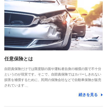
【共同して利用される利用データの項目】
当社又は株式会社NTTドコモがサービス提供等を通じて取得
した、以下の情報などの個人データ
基本情報
氏名、電話番号、メールアドレス、お客さまの識別子、
属性、連絡先、dポイントサービスのご利用に関する情
報。例として、dポイントカード番号、性別、年齢、家族
構成、住所、dポイント残高、dポイント利用履歴などが
含まれます。
利用情報
任意保険とは
当社又は株式会社NTTドコモが提供する各種サービスな
どのご契約・ご利用などに関する情報。例として、当社
又は株式会社NTTドコモが提供する各種サービスのご契
自賠責保険だけでは限度額の面や運転者自身の補償の面で不十分
約状態・ご利用履歴インターネット利用時の行動に関す
というのが現実です。そこで、自賠責保険ではカバーしきれない
る情報、アプリケーション利用時の行動に関する情報、
損害を補償するために、民間の保険会社などで自動車保険が販売
購入されたサービスや商品の名称・購入場所・決済に関
されています…
する情報、アンケートの回答に関する情報などが含まれ
ます。
続きを見る
保険関連サービス情報
当社又は株式会社NTTドコモが提供する保険関連サービ
スに関して取得し、又は保有する情報。例として、見積