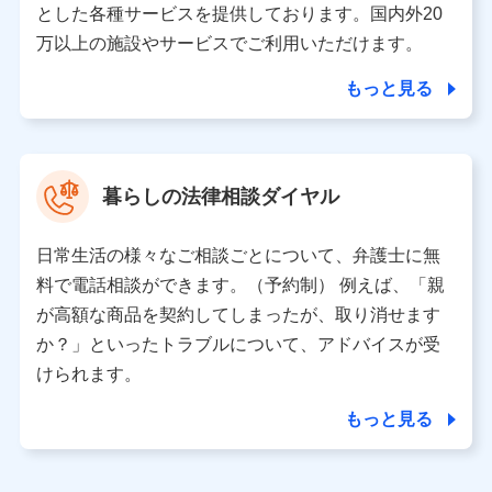
とした各種サービスを提供しております。国内外20
東京都千代田区永田町2丁目11番1号 山王パークタワー
万以上の施設やサービスでご利用いただけます。
株式会社NTTドコモ 代表取締役社長 前田 義晃
もっと見る
東京都中央区日本橋人形町2-14-10 アーバンネット日本橋
ビル 3F
株式会社ドコモ・インシュアランス 代表取締役社長 吉
村 忠義
暮らしの法律相談ダイヤル
※ 当社および株式会社NTTドコモは、お客さまの情報を利
用させていただくにあたっては、「NTTドコモ パーソナル
日常生活の様々なご相談ごとについて、弁護士に無
データ憲章」に定める行動原則を順守します 。
※ パーソナルデータダッシュボードの「第三者提供の管
料で電話相談ができます。（予約制） 例えば、「親
理」の設定状態にかかわらず、共同利用する場合がありま
が高額な商品を契約してしまったが、取り消せます
す。
か？」といったトラブルについて、アドバイスが受
※ dポイントクラブ会員ではないお客さま（2019年12月11
けられます。
日以降、一度もdポイントクラブ会員であったことがないお
客さまに限る）に関する、2019年12月10日以前に取得した
もっと見る
個人データは、こちら の利用目的の範囲内に限って共同利
用します。