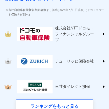
(https://www.jihoken.co.jp/)
ソニー損害保険株式会社
当社自動車保険新規契約者数より算出[2026年7月1日現在]（ドコモスマー
(https://www.sonysonpo.co.jp/)
ト保険ナビ調べ）
損害保険ジャパン株式会社 (https://www.sompo-
japan.co.jp/)
株式会社NTTドコモ・
ＳＯＭＰＯダイレクト損害保険株式会社
フィナンシャルグルー
(https://www.sompo-direct.co.jp/)
プ
チューリッヒ保険会社 (https://www.zurich.co.jp/)
東京海上日動火災保険株式会社
(https://www.tokiomarine-nichido.co.jp/)
日新火災海上保険株式会社
チューリッヒ保険会社
(https://www.nisshinfire.co.jp/)
ペット＆ファミリー損害保険株式会社
(https://www.petfamilyins.co.jp/)
三井住友海上火災保険株式会社 (https://www.ms-
ins.com/)
三井ダイレクト損保
三井ダイレクト損害保険株式会社
(https://www.mitsui-direct.co.jp/)
■生命保険
ランキングをもっと見る