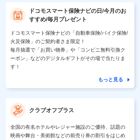
【利用する者の利用目的】
ドコモスマート保険ナビの日/今月のお
当社又は株式会社NTTドコモが提供する保険関連サービ
すすめ/毎月プレゼント
スにおけるユーザ登録受付および管理のため
当社又は株式会社NTTドコモと取引のあるもしくは委託
を受けている保険会社・提携会社の保険その他に関する
ドコモスマート保険ナビの「自動車保険/バイク保険/
情報を提供するため、また維持管理等の委託業務遂行の
火災保険」のご契約者さま限定！
ため、またそれらに付帯、関連する当社、株式会社NTT
ドコモおよび提携会社のサービスを案内、提供するため
毎月抽選で「お買い物券」や「コンビニ無料引換ク
（各サービスで取得したサービス利用履歴、ウェブサイ
ーポン」などのデジタルギフトがその場で当たりま
トの閲覧履歴、購買履歴、ご契約内容等のパーソナルデ
ータを分析して、お客さまの趣味・嗜好・傾向に応じた
す！
サービス・商品等に関するご提案や広告の配信等を行う
ことがあります。）
もっと見る
各種セミナーの開催のため
コンサルティングサービスの実施のため
アンケートやキャンペーン等の実施のため
上記に係る案内・手続き・管理等付帯業務を行うため
クラブオフプラス
【当該個人データの管理について責任を有する者の名称・住
所・代表者名】
全国の有名ホテルやレジャー施設のご優待、話題の
当該個人データを取り扱う各共同利用者（詳細は次のとお
映画や舞台・美術館などの前売り券の割引をはじめ
り）