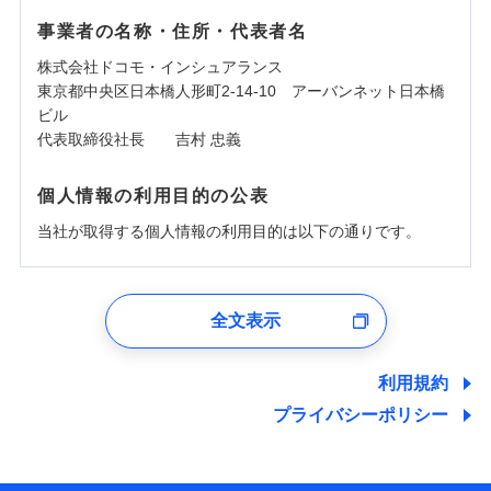
事業者の名称・住所・代表者名
株式会社ドコモ・インシュアランス
東京都中央区日本橋人形町2-14-10 アーバンネット日本橋
ビル
代表取締役社長 吉村 忠義
個人情報の利用目的の公表
当社が取得する個人情報の利用目的は以下の通りです。
1.見積請求受付時、資料請求受付時、ユーザー登録受
付時
全文表示
ユーザー登録受付および、管理のため
郵便、電話、およびＥメール等により、当社と取引のあるも
しくは委託を受けている保険会社・提携会社の保険その他に
利用規約
関する情報を提供し、金融商品等の契約を勧奨するため、ま
プライバシーポリシー
た維持管理等の委託業務遂行のため、またそれらに付帯、関
連する当社および提携会社のサービスを案内、提供するため
（なお、当社は複数の保険会社と取引があり、取得した個人
情報を取引のある他の保険会社の商品・サービスをご提案す