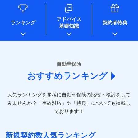
るために利用させていただくことがあります。）
各種セミナーの開催のため
コンサルティングサービスの実施のため
アドバイス
アンケートやキャンペーン等の実施のため
ランキング
契約者特典
基礎知識
上記に係る案内・手続き・管理等付帯業務を行うため
* 当社が委託を受けている保険会社の情報は、保険会社のホ
ームページに掲載しておりますので、ご確認ください。
■損害保険
あいおいニッセイ同和損害保険株式会社
自動車保険
(https://www.aioinissaydowa.co.jp/)
おすすめランキング
アクサ損害保険株式会社 (https://www.axa-
direct.co.jp/)
アニコム損害保険株式会社 (https://www.anicom-
人気ランキングを参考に自動車保険の比較・検討をして
sompo.co.jp/)
東京海上ダイレクト損害保険株式会社 (https://www.e-
みませんか？
「事故対応」や「特典」についても掲載し
design.net/)
ております！
AIG損害保険株式会社 (https://www.aig.co.jp/sonpo)
ＳＢＩ損害保険株式会社
(https://www.sbisonpo.co.jp/)
新規契約数人気ランキング
ジェイアイ傷害火災保険株式会社