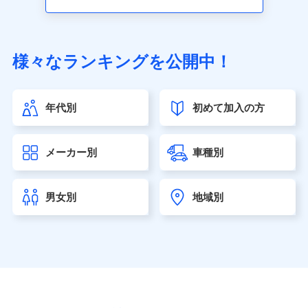
アクサ生命保険株式会社（https://www.axa.co.jp/）
SBI生命保険株式会社（https://www.sbilife.co.jp/）
FWD生命保険株式会社（https://www.fwdlife.co.jp/）
ソニー生命保険株式会社
様々なランキングを公開中！
（https://www.sonylife.co.jp）
SOMPOひまわり生命保険株式会社
（https://www.himawari-life.co.jp/）
年代別
初めて加入の方
第一ネオ生命保険株式会社（https://neofirst.co.jp/）
大樹生命保険株式会社（https://www.taiju-life.co.jp）
太陽生命保険株式会社（https://www.taiyo-
メーカー別
車種別
seimei.co.jp）
チューリッヒ生命保険株式会社
（https://www.zurichlife.co.jp/）
男女別
地域別
東京海上日動あんしん生命保険株式会社
（https://www.tmn-anshin.co.jp/）
なないろ生命保険株式会社
（https://www.nanairolife.co.jp/）
日本生命保険相互会社（https://www.nissay.co.jp）
はなさく生命保険株式会社
（https://www.life8739.co.jp/）
マニュライフ生命保険株式会社