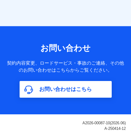
当社は株式会社NTTドコモ・フィナンシャルグループ
との間で、以下のとおり個人データを共同利用しま
す。
【共同して利用される利用データの項目】
当社または株式会社NTTドコモ・フィナンシャルグループが
サービス提供等を通じて取得した、以下の情報などの個人デ
お問い合わせ
ータ
基本情報
契約内容変更、ロードサービス・事故のご連絡、その他
氏名、電話番号、メールアドレス、お客さまの識別子、
のお問い合わせはこちらからご覧ください。
属性、連絡先、dポイントサービスのご利用に関する情
報。例として、dポイントカード番号、性別、年齢、家族
構成、住所、dポイント残高、dポイント利用履歴などが
お問い合わせはこちら
含まれます。
利用情報
当社または株式会社NTTドコモ・フィナンシャルグルー
プが提供する各種サービスなどのご契約・ご利用などに
関する情報。例として、当社または株式会社NTTドコ
モ・フィナンシャルグループが提供する各種サービスの
ご契約状態・ご利用履歴インターネット利用時の行動に
関する情報、アプリケーション利用時の行動に関する情