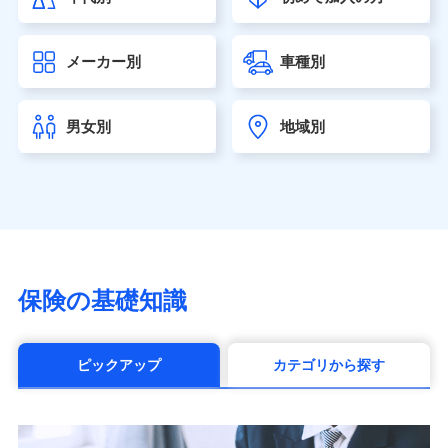
大樹生命保険株式会社（https://www.taiju-life.co.jp）
太陽生命保険株式会社（https://www.taiyo-
メーカー別
車種別
seimei.co.jp）
チューリッヒ生命保険株式会社
（https://www.zurichlife.co.jp/）
男女別
地域別
東京海上日動あんしん生命保険株式会社
（https://www.tmn-anshin.co.jp/）
なないろ生命保険株式会社
（https://www.nanairolife.co.jp/）
日本生命保険相互会社（https://www.nissay.co.jp）
はなさく生命保険株式会社
（https://www.life8739.co.jp/）
マニュライフ生命保険株式会社
保険の基礎知識
（https://www.manulife.co.jp/）
三井住友海上あいおい生命保険株式会社
（https://www.msa-life.co.jp/）
ピックアップ
カテゴリから探す
メットライフ生命株式会社(https://www.metlife.co.jp/)
メディケア生命保険株式会社
（https://www.medicarelife.com/）