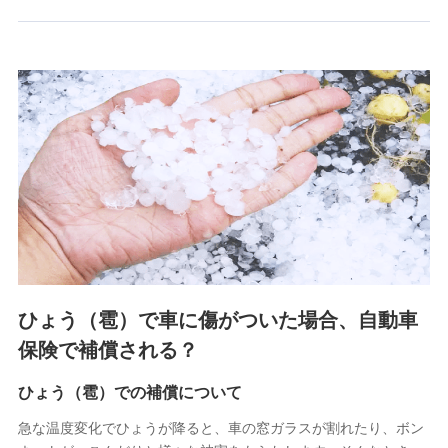
郵便、電話、およびＥメール等により、当社と取引のあるも
しくは委託を受けている保険会社・提携会社の保険その他に
関する情報を提供し、金融商品等の契約を勧奨するため、ま
た維持管理等の委託業務遂行のため、またそれらに付帯、関
連する当社および提携会社のサービスを案内、提供するため
（なお、当社は複数の保険会社と取引があり、取得した個人
情報を取引のある他の保険会社の商品・サービスをご提案す
るために利用させていただくことがあります。）
上記に係る連絡・手続き・管理等付帯業務を行うため
3.セミナー募集サイトから取得した個人情報
各種セミナーの案内、開催のため
上記に係る連絡・手続き・管理等付帯業務を行うため
4.家族・友達紹介にて取得した個人情報
ひょう（雹）で車に傷がついた場合、自動車
被紹介者への連絡、及び当社と取引のあるもしくは委託を受
保険で補償される？
けている保険会社・提携会社の保険その他に関する情報を提
供し、金融商品等の契約を勧奨するため
ひょう（雹）での補償について
アンケートやキャンペーン等の実施のため
上記に係る連絡・手続き・管理等付帯業務を行うため
急な温度変化でひょうが降ると、車の窓ガラスが割れたり、ボン