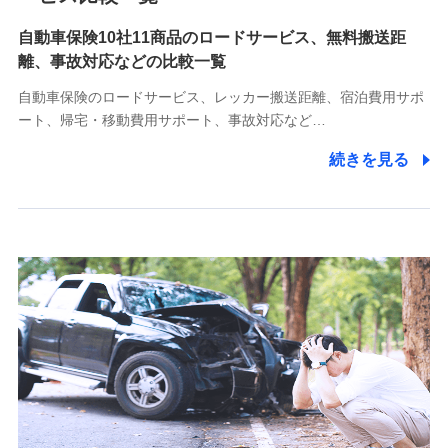
自動車保険10社11商品のロードサービス、無料搬送距
10.受託業務の 個人情報
離、事故対応などの比較一覧
受託業務の遂行およびこれらに準ずる業務の遂行のため
自動車保険のロードサービス、レッカー搬送距離、宿泊費用サポ
11.マイカー通勤管理クラウド並びに法人向けASPサー
ート、帰宅・移動費用サポート、事故対応など…
ビスに関してのお問い合わせ情報
続きを見る
各種お問い合わせに対応するため
当社のサービスに関する情報提供や、皆様に有用なお知らせ
をお送りするため
アンケートの送付のため
当社のサービスや媒体の運営改善に必要なデータを解析し、
分析するため
当社の対応品質向上やお問い合わせ内容の正確な把握のため
個人情報保護管理者の職名、連絡先
株式会社ドコモ・インシュアランス 営業部長
〒103-0013 東京都中央区日本橋人形町2-14-10 アーバン
ネット日本橋ビル 3F
株式会社ドコモ・インシュアランス