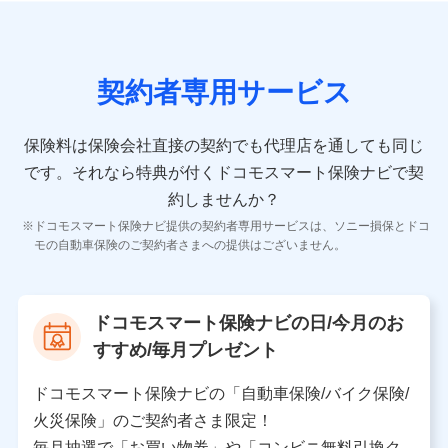
の情報）が含まれます。
保険契約情報
当社又は株式会社NTTドコモが取得し、又は保有する保
険契約に関する情報。例として、保険契約者及び被保険
契約者専用サービス
者の氏名、住所、生年月日、性別、保険契約者と被保険
者の関係、保険加入の目的、保険商品の内容、保険料、
保険料のお支払方法、車のメーカーや走行距離などの情
保険料は保険会社直接の契約でも代理店を通しても同じ
報、建物の構造や築年数などの情報、ペットの種類や年
齢などの情報などが含まれます。
です。
それなら特典が付くドコモスマート保険ナビで契
約しませんか？
【共同して利用する者の範囲】
ドコモスマート保険ナビ提供の契約者専用サービスは、ソニー損保とドコ
当社
モの自動車保険のご契約者さまへの提供はございません。
株式会社NTTドコモ
【利用する者の利用目的】
ドコモスマート保険ナビの日/今月のお
当社又は株式会社NTTドコモが提供する保険関連サービ
すすめ/毎月プレゼント
スにおけるユーザ登録受付および管理のため
当社又は株式会社NTTドコモと取引のあるもしくは委託
を受けている保険会社・提携会社の保険その他に関する
ドコモスマート保険ナビの「自動車保険/バイク保険/
情報を提供するため、また維持管理等の委託業務遂行の
火災保険」のご契約者さま限定！
ため、またそれらに付帯、関連する当社、株式会社NTT
ドコモおよび提携会社のサービスを案内、提供するため
毎月抽選で「お買い物券」や「コンビニ無料引換ク