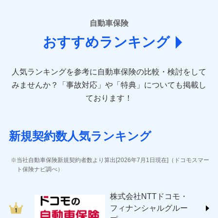
■損害保険
あいおいニッセイ同和損害保険株式会社
自動車保険
(https://www.aioinissaydowa.co.jp/)
おすすめランキング
アクサ損害保険株式会社 (https://www.axa-
direct.co.jp/)
アニコム損害保険株式会社 (https://www.anicom-
人気ランキングを参考に自動車保険の比較・検討をして
sompo.co.jp/)
東京海上ダイレクト損害保険株式会社 (https://www.e-
みませんか？
「事故対応」や「特典」についても掲載し
design.net/)
ております！
AIG損害保険株式会社 (https://www.aig.co.jp/sonpo)
ＳＢＩ損害保険株式会社
(https://www.sbisonpo.co.jp/)
新規契約数人気ランキング
ジェイアイ傷害火災保険株式会社
(https://www.jihoken.co.jp/)
ソニー損害保険株式会社
当社自動車保険新規契約者数より算出[2026年7月1日現在]（ドコモスマー
(https://www.sonysonpo.co.jp/)
ト保険ナビ調べ）
損害保険ジャパン株式会社 (https://www.sompo-
japan.co.jp/)
株式会社NTTドコモ・
ＳＯＭＰＯダイレクト損害保険株式会社
フィナンシャルグルー
(https://www.sompo-direct.co.jp/)