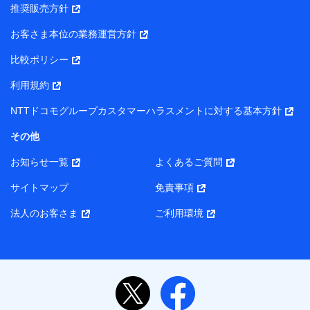
推奨販売方針
所・代表者名】
お客さま本位の業務運営方針
当該個人データを取り扱う各共同利用者（詳細は次のとお
り）
比較ポリシー
東京都千代田区永田町2丁目11番1号 山王パークタワー
利用規約
株式会社NTTドコモ・フィナンシャルグループ 代表取締役
社長 廣井 孝史
NTTドコモグループカスタマーハラスメントに対する基本方針
東京都中央区日本橋人形町2-14-10 アーバンネット日本橋
その他
ビル 3F
お知らせ一覧
よくあるご質問
株式会社ドコモ・インシュアランス 代表取締役社長 吉
村 忠義
サイトマップ
免責事項
また当社は、オンライン面談による保険のご相談にあたっ
法人のお客さま
ご利用環境
て、以下の提携代理店とお客様の個人データを共同利用する
ことがあります。
1. 共同利用する個人データの項目
氏名、生年月日、住所、メールアドレス、電話番号、個