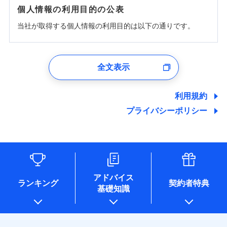
個人情報の利用目的の公表
当社が取得する個人情報の利用目的は以下の通りです。
1.見積請求受付時、資料請求受付時、ユーザー登録受
付時
全文表示
ユーザー登録受付および、管理のため
郵便、電話、およびＥメール等により、当社と取引のあるも
しくは委託を受けている保険会社・提携会社の保険その他に
利用規約
関する情報を提供し、金融商品等の契約を勧奨するため、ま
プライバシーポリシー
た維持管理等の委託業務遂行のため、またそれらに付帯、関
連する当社および提携会社のサービスを案内、提供するため
（なお、当社は複数の保険会社と取引があり、取得した個人
情報を取引のある他の保険会社の商品・サービスをご提案す
るために利用させていただくことがあります。）
各種セミナーの開催のため
コンサルティングサービスの実施のため
アドバイス
アンケートやキャンペーン等の実施のため
ランキング
契約者特典
基礎知識
上記に係る案内・手続き・管理等付帯業務を行うため
* 当社が委託を受けている保険会社の情報は、保険会社のホ
ームページに掲載しておりますので、ご確認ください。