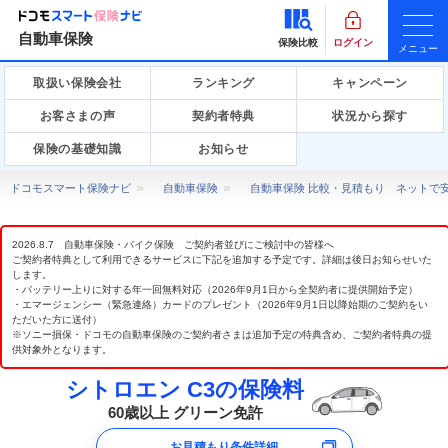
自動車保険
保険比較
ログイン
メニュー
取扱い保険会社
ランキング
キャンペーン
お客さまの声
契約者特典
状況から探す
保険の基礎知識
お知らせ
ドコモスマート保険ナビ
自動車保険
自動車保険 比較・見積もり ネットで
2026.8.7 自動車保険・バイク保険 ご契約者並びにご検討中の皆様へ
ご契約者特典として利用できるサービスに下記を追加する予定です。詳細は後日お知らせいた
します。
・バッテリー上りに対する年一回無料対応（2026年9月1日から全契約者に提供開始予定）
・エマージェンシー（緊急連絡）カードのプレゼント（2026年9月1日以降始期のご契約をい
ただいた方に送付）
※ソニー損保・ドコモの自動車保険のご契約者さまは追加予定の特典含め、ご契約者特典の提
供対象外となります。
シトロエン C3の保険料
60歳以上 グリーン免許
お見積もり条件詳細