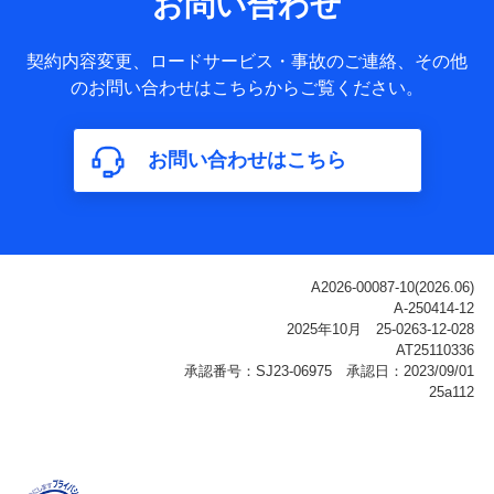
お問い合わせ
ータ
基本情報
契約内容変更、ロードサービス・事故のご連絡、その他
氏名、電話番号、メールアドレス、お客さまの識別子、
のお問い合わせはこちらからご覧ください。
属性、連絡先、dポイントサービスのご利用に関する情
報。例として、dポイントカード番号、性別、年齢、家族
構成、住所、dポイント残高、dポイント利用履歴などが
お問い合わせはこちら
含まれます。
利用情報
当社または株式会社NTTドコモ・フィナンシャルグルー
プが提供する各種サービスなどのご契約・ご利用などに
関する情報。例として、当社または株式会社NTTドコ
モ・フィナンシャルグループが提供する各種サービスの
ご契約状態・ご利用履歴インターネット利用時の行動に
関する情報、アプリケーション利用時の行動に関する情
報、購入されたサービスや商品の名称・購入場所・決済
に関する情報、アンケートの回答に関する情報などが含
まれます。
保険関連サービス情報
当社または株式会社NTTドコモ・フィナンシャルグルー
プが提供する保険関連サービスに関して取得し、又は保
有する情報。例として、見積請求受付時、資料請求受付
時又はユーザー登録受付時に提供いただいた情報（氏