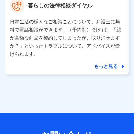
暮らしの法律相談ダイヤル
※ 当社および株式会社NTTドコモは、お客さまの情報を利
用させていただくにあたっては、「NTTドコモ パーソナル
日常生活の様々なご相談ごとについて、弁護士に無
データ憲章」に定める行動原則を順守します 。
※ パーソナルデータダッシュボードの「第三者提供の管
料で電話相談ができます。（予約制） 例えば、「親
理」の設定状態にかかわらず、共同利用する場合がありま
が高額な商品を契約してしまったが、取り消せます
す。
か？」といったトラブルについて、アドバイスが受
※ dポイントクラブ会員ではないお客さま（2019年12月11
けられます。
日以降、一度もdポイントクラブ会員であったことがないお
客さまに限る）に関する、2019年12月10日以前に取得した
もっと見る
個人データは、こちら の利用目的の範囲内に限って共同利
用します。
当社は株式会社NTTドコモ・フィナンシャルグループ
との間で、以下のとおり個人データを共同利用しま
す。
【共同して利用される利用データの項目】
当社または株式会社NTTドコモ・フィナンシャルグループが
サービス提供等を通じて取得した、以下の情報などの個人デ