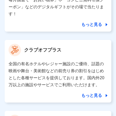
（各サービスで取得したサービス利用履歴、ウェブサイ
ーポン」などのデジタルギフトがその場で当たりま
トの閲覧履歴、購買履歴、ご契約内容等のパーソナルデ
ータを分析して、お客さまの趣味・嗜好・傾向に応じた
す！
サービス・商品等に関するご提案や広告の配信等を行う
ことがあります。）
もっと見る
各種セミナーの開催のため
コンサルティングサービスの実施のため
アンケートやキャンペーン等の実施のため
上記に係る案内・手続き・管理等付帯業務を行うため
クラブオフプラス
【当該個人データの管理について責任を有する者の名称・住
所・代表者名】
全国の有名ホテルやレジャー施設のご優待、話題の
当該個人データを取り扱う各共同利用者（詳細は次のとお
映画や舞台・美術館などの前売り券の割引をはじめ
り）
とした各種サービスを提供しております。国内外20
東京都千代田区永田町2丁目11番1号 山王パークタワー
万以上の施設やサービスでご利用いただけます。
株式会社NTTドコモ 代表取締役社長 前田 義晃
もっと見る
東京都中央区日本橋人形町2-14-10 アーバンネット日本橋
ビル 3F
株式会社ドコモ・インシュアランス 代表取締役社長 吉
村 忠義