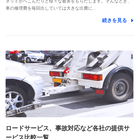
ネットがへこんだりと様々な被害をもらたします。そんなとき、
5.通話録音にて取得する情報
車の修理費を毎回出していては大きな出費に…
電話対応の品質向上およびお問合せ内容の正確な把握のため
続きを見る
6.採用応募者の個人情報
採用選考および入社手続を実施するため
7.社員（従業者）の個人情報
人事･勤怠･健康・労務等の管理、給与支給、福利厚生・採用
退職関連処理等の各種手続きのため、当社と従業員または従
業員同士の連絡のため
8.取引先個人情報
取引先としての選定業務、営業情報の提供業務、契約締結手
続き業務、取引管理業務、およびこれらに準ずる業務の遂行
のため
ロードサービス、事故対応など各社の提供サ
9.お問い合わせ情報
各種お問い合わせに対応するため
ービス比較一覧