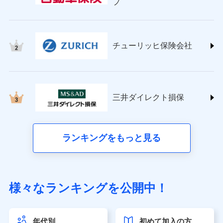
プ
チューリッヒ保険会社 (https://www.zurich.co.jp/)
東京海上日動火災保険株式会社
(https://www.tokiomarine-nichido.co.jp/)
日新火災海上保険株式会社
チューリッヒ保険会社
(https://www.nisshinfire.co.jp/)
ペット＆ファミリー損害保険株式会社
(https://www.petfamilyins.co.jp/)
三井住友海上火災保険株式会社 (https://www.ms-
ins.com/)
三井ダイレクト損保
三井ダイレクト損害保険株式会社
(https://www.mitsui-direct.co.jp/)
■生命保険
ランキングをもっと見る
アクサ生命保険株式会社（https://www.axa.co.jp/）
SBI生命保険株式会社（https://www.sbilife.co.jp/）
FWD生命保険株式会社（https://www.fwdlife.co.jp/）
ソニー生命保険株式会社
様々なランキングを公開中！
（https://www.sonylife.co.jp）
SOMPOひまわり生命保険株式会社
（https://www.himawari-life.co.jp/）
年代別
初めて加入の方
第一ネオ生命保険株式会社（https://neofirst.co.jp/）