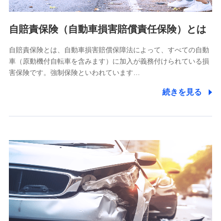
個人情報の第三者提供について
当社ではご本人の同意がある場合または法令に基づく場合を
自賠責保険（自動車損害賠償責任保険）とは
除き、第三者に提供いたしません。
自賠責保険とは、自動車損害賠償保障法によって、すべての自動
業務の委託
車（原動機付自転車を含みます）に加入が義務付けられている損
当社は利用目的の達成に必要な範囲内において個人情報の取
害保険です。強制保険といわれています…
り扱いの全部または一部を委託する場合があります。
続きを見る
個人データの共同利用
当社は株式会社NTTドコモとの間で、以下のとおり個
人データを共同利用します。
【共同して利用される利用データの項目】
当社又は株式会社NTTドコモがサービス提供等を通じて取得
した、以下の情報などの個人データ
基本情報
氏名、電話番号、メールアドレス、お客さまの識別子、
属性、連絡先、dポイントサービスのご利用に関する情