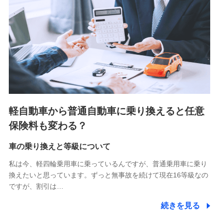
■少額短期保険
株式会社アシロ少額短期保険 (https://kailash.co.jp/)
SBIいきいき少額短期保険会社 (https://www.i-
sedai.com/)
SBIペット少額短期保険株式会社 (https://www.sbipet-
ssi.co.jp/)
SBIリスタ少額短期保険会社
(https://www.jishin.co.jp/)
スマートプラス少額短期保険株式会社
（https://www.smartplus-insurance.com/）
軽自動車から普通自動車に乗り換えると任意
チューリッヒ少額短期保険株式会社
保険料も変わる？
(https://www.zurichssi.co.jp/)
Tokio Marine X少額短期保険株式会社
(https://www.tokiomarine-x.co.jp/)
車の乗り換えと等級について
ペットメディカルサポート株式会社
私は今、軽四輪乗用車に乗っているんですが、普通乗用車に乗り
(https://pshoken.co.jp/)
換えたいと思っています。ずっと無事故を続けて現在16等級なの
リトルファミリー少額短期保険株式会社
ですが、割引は…
(https://www.littlefamily-ssi.com/)
続きを見る
2.共同募集を行う代理店から受領する個人情報