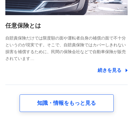
報。例として、dポイントカード番号、性別、年齢、家族
構成、住所、dポイント残高、dポイント利用履歴などが
含まれます。
利用情報
任意保険とは
当社又は株式会社NTTドコモが提供する各種サービスな
どのご契約・ご利用などに関する情報。例として、当社
又は株式会社NTTドコモが提供する各種サービスのご契
自賠責保険だけでは限度額の面や運転者自身の補償の面で不十分
約状態・ご利用履歴インターネット利用時の行動に関す
というのが現実です。そこで、自賠責保険ではカバーしきれない
る情報、アプリケーション利用時の行動に関する情報、
損害を補償するために、民間の保険会社などで自動車保険が販売
購入されたサービスや商品の名称・購入場所・決済に関
されています…
する情報、アンケートの回答に関する情報などが含まれ
ます。
続きを見る
保険関連サービス情報
当社又は株式会社NTTドコモが提供する保険関連サービ
スに関して取得し、又は保有する情報。例として、見積
請求受付時、資料請求受付時又はユーザー登録受付時に
提供いただいた情報（氏名、住所、生年月日、性別、保
険契約者と被保険者の関係、保険加入の目的、保険商品
知識・情報をもっと見る
の内容、保険料、保険料のお支払方法、車のメーカーや
走行距離などの情報、建物の構造や築年数などの情報、
ペットの種類や年齢など）及びお客様との応対記録 （お
客様に提示した比較見積の試算結果情報、メールマガジ
ンを提供した際のメール内容や送信履歴の情報及び保険
の更改案内等を提供した際のメール内容や送信履歴など