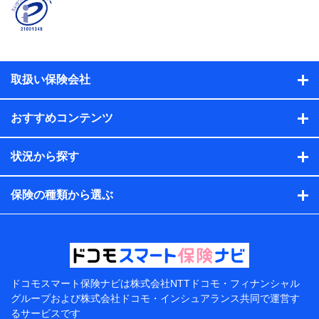
名、住所、生年月日、性別、保険契約者と被保険者の関
係、保険加入の目的、保険商品の内容、保険料、保険料
のお支払方法、車のメーカーや走行距離などの情報、建
物の構造や築年数などの情報、ペットの種類や年齢な
ど）及びお客様との応対記録（お客様に提示した比較見
積の試算結果情報、メールマガジンを提供した際のメー
取扱い保険会社
ル内容や送信履歴の情報及び保険の更改案内等を提供し
た際のメール内容や送信履歴などの情報）が含まれま
す。
おすすめコンテンツ
保険契約情報
当社または株式会社NTTドコモ・フィナンシャルグルー
プが取得し、又は保有する保険契約に関する情報。例と
状況から探す
して、保険契約者及び被保険者の氏名、住所、生年月
日、性別、保険契約者と被保険者の関係、保険加入の目
的、保険商品の内容、保険料、保険料のお支払方法、車
保険の種類から選ぶ
のメーカーや走行距離などの情報、建物の構造や築年数
などの情報、ペットの種類や年齢などの情報などが含ま
れます。
提供当事者から受領当事者が個人データを取得する方法
電子的・電磁的方法等
【共同して利用する者の範囲】
ドコモスマート保険ナビは
株式会社NTTドコモ・フィナンシャル
グループおよび
株式会社ドコモ・インシュアランス共同で
運営す
当社
るサービスです