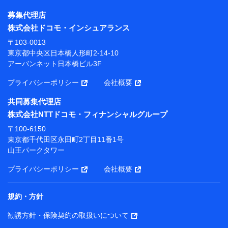
株式会社NTTドコモ・フィナンシャルグループ
募集代理店
【利用目的】
株式会社ドコモ・インシュアランス
当社または株式会社NTTドコモ・フィナンシャルグルー
〒103-0013
プが提供する保険関連サービスにおけるユーザー登録受
東京都中央区日本橋人形町2-14-10
付および管理のため
アーバンネット日本橋ビル3F
当社または株式会社NTTドコモ・フィナンシャルグルー
プと取引のあるもしくは委託を受けている保険会社・提
プライバシーポリシー
会社概要
携会社の保険その他に関する情報を提供するため、また
維持管理等の委託業務遂行のため、またそれらに付帯、
共同募集代理店
関連する当社または株式会社NTTドコモ・フィナンシャ
株式会社NTTドコモ・フィナンシャルグループ
ルグループおよび提携会社のサービスを案内、提供する
ため
〒100-6150
（各サービスで取得したサービス利用履歴、ウェブサイ
東京都千代田区永田町2丁目11番1号
トの閲覧履歴、購買履歴、ご契約内容等のパーソナルデ
山王パークタワー
ータを分析して、お客さまの趣味・嗜好・傾向に応じた
サービス・商品等に関するご提案や広告の配信等を行う
プライバシーポリシー
会社概要
ことがあります。）
各種セミナーの開催のため
コンサルティングサービスの実施のため
規約・方針
アンケートやキャンペーン等の実施のため
上記に係る案内・手続き・管理等付帯業務を行うため
勧誘方針・保険契約の取扱いについて
【当該個人データの管理について責任を有する者の名称・住