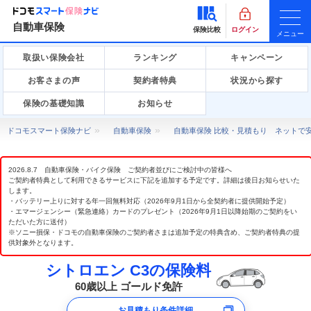
自動車保険
保険比較
ログイン
メニュー
取扱い保険会社
ランキング
キャンペーン
お客さまの声
契約者特典
状況から探す
保険の基礎知識
お知らせ
ドコモスマート保険ナビ
自動車保険
自動車保険 比較・見積もり ネットで
2026.8.7 自動車保険・バイク保険 ご契約者並びにご検討中の皆様へ
ご契約者特典として利用できるサービスに下記を追加する予定です。詳細は後日お知らせいた
します。
・バッテリー上りに対する年一回無料対応（2026年9月1日から全契約者に提供開始予定）
・エマージェンシー（緊急連絡）カードのプレゼント（2026年9月1日以降始期のご契約をい
ただいた方に送付）
※ソニー損保・ドコモの自動車保険のご契約者さまは追加予定の特典含め、ご契約者特典の提
供対象外となります。
シトロエン C3の保険料
60歳以上 ゴールド免許
お見積もり条件詳細