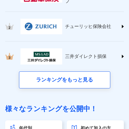
プ
チューリッヒ保険会社 (https://www.zurich.co.jp/)
東京海上日動火災保険株式会社
(https://www.tokiomarine-nichido.co.jp/)
日新火災海上保険株式会社
チューリッヒ保険会社
(https://www.nisshinfire.co.jp/)
ペット＆ファミリー損害保険株式会社
(https://www.petfamilyins.co.jp/)
三井住友海上火災保険株式会社 (https://www.ms-
ins.com/)
三井ダイレクト損保
三井ダイレクト損害保険株式会社
(https://www.mitsui-direct.co.jp/)
■生命保険
ランキングをもっと見る
アクサ生命保険株式会社（https://www.axa.co.jp/）
SBI生命保険株式会社（https://www.sbilife.co.jp/）
FWD生命保険株式会社（https://www.fwdlife.co.jp/）
ソニー生命保険株式会社
様々なランキングを公開中！
（https://www.sonylife.co.jp）
SOMPOひまわり生命保険株式会社
（https://www.himawari-life.co.jp/）
年代別
初めて加入の方
第一ネオ生命保険株式会社（https://neofirst.co.jp/）