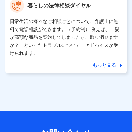
暮らしの法律相談ダイヤル
※ 当社および株式会社NTTドコモは、お客さまの情報を利
用させていただくにあたっては、「NTTドコモ パーソナル
日常生活の様々なご相談ごとについて、弁護士に無
データ憲章」に定める行動原則を順守します 。
※ パーソナルデータダッシュボードの「第三者提供の管
料で電話相談ができます。（予約制） 例えば、「親
理」の設定状態にかかわらず、共同利用する場合がありま
が高額な商品を契約してしまったが、取り消せます
す。
か？」といったトラブルについて、アドバイスが受
※ dポイントクラブ会員ではないお客さま（2019年12月11
けられます。
日以降、一度もdポイントクラブ会員であったことがないお
客さまに限る）に関する、2019年12月10日以前に取得した
もっと見る
個人データは、こちら の利用目的の範囲内に限って共同利
用します。
当社は株式会社NTTドコモ・フィナンシャルグループ
との間で、以下のとおり個人データを共同利用しま
す。
【共同して利用される利用データの項目】
当社または株式会社NTTドコモ・フィナンシャルグループが
サービス提供等を通じて取得した、以下の情報などの個人デ