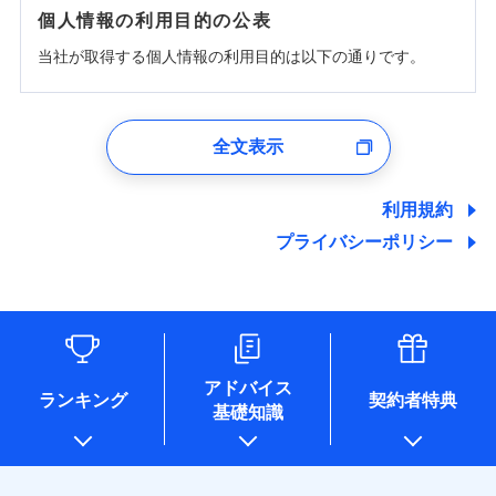
個人情報の利用目的の公表
当社が取得する個人情報の利用目的は以下の通りです。
1.見積請求受付時、資料請求受付時、ユーザー登録受
付時
全文表示
ユーザー登録受付および、管理のため
郵便、電話、およびＥメール等により、当社と取引のあるも
しくは委託を受けている保険会社・提携会社の保険その他に
利用規約
関する情報を提供し、金融商品等の契約を勧奨するため、ま
プライバシーポリシー
た維持管理等の委託業務遂行のため、またそれらに付帯、関
連する当社および提携会社のサービスを案内、提供するため
（なお、当社は複数の保険会社と取引があり、取得した個人
情報を取引のある他の保険会社の商品・サービスをご提案す
るために利用させていただくことがあります。）
各種セミナーの開催のため
コンサルティングサービスの実施のため
アドバイス
アンケートやキャンペーン等の実施のため
ランキング
契約者特典
基礎知識
上記に係る案内・手続き・管理等付帯業務を行うため
* 当社が委託を受けている保険会社の情報は、保険会社のホ
ームページに掲載しておりますので、ご確認ください。