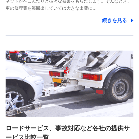
ネットがへこんだりと様々な被害をもらたします。そんなとき、
5.通話録音にて取得する情報
車の修理費を毎回出していては大きな出費に…
電話対応の品質向上およびお問合せ内容の正確な把握のため
続きを見る
6.採用応募者の個人情報
採用選考および入社手続を実施するため
7.社員（従業者）の個人情報
人事･勤怠･健康・労務等の管理、給与支給、福利厚生・採用
退職関連処理等の各種手続きのため、当社と従業員または従
業員同士の連絡のため
8.取引先個人情報
取引先としての選定業務、営業情報の提供業務、契約締結手
続き業務、取引管理業務、およびこれらに準ずる業務の遂行
のため
ロードサービス、事故対応など各社の提供サ
9.お問い合わせ情報
各種お問い合わせに対応するため
ービス比較一覧