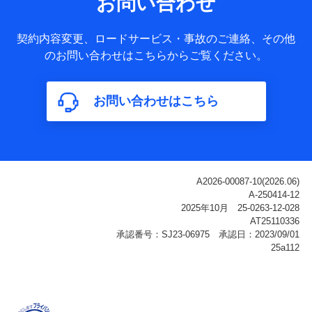
お問い合わせ
ータ
基本情報
契約内容変更、ロードサービス・事故のご連絡、その他
氏名、電話番号、メールアドレス、お客さまの識別子、
のお問い合わせはこちらからご覧ください。
属性、連絡先、dポイントサービスのご利用に関する情
報。例として、dポイントカード番号、性別、年齢、家族
構成、住所、dポイント残高、dポイント利用履歴などが
お問い合わせはこちら
含まれます。
利用情報
当社または株式会社NTTドコモ・フィナンシャルグルー
プが提供する各種サービスなどのご契約・ご利用などに
関する情報。例として、当社または株式会社NTTドコ
モ・フィナンシャルグループが提供する各種サービスの
ご契約状態・ご利用履歴インターネット利用時の行動に
関する情報、アプリケーション利用時の行動に関する情
報、購入されたサービスや商品の名称・購入場所・決済
に関する情報、アンケートの回答に関する情報などが含
まれます。
保険関連サービス情報
当社または株式会社NTTドコモ・フィナンシャルグルー
プが提供する保険関連サービスに関して取得し、又は保
有する情報。例として、見積請求受付時、資料請求受付
時又はユーザー登録受付時に提供いただいた情報（氏