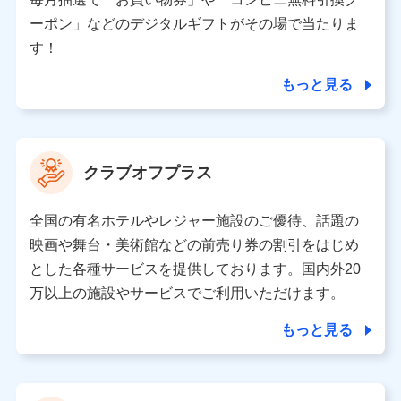
（各サービスで取得したサービス利用履歴、ウェブサイ
ーポン」などのデジタルギフトがその場で当たりま
トの閲覧履歴、購買履歴、ご契約内容等のパーソナルデ
ータを分析して、お客さまの趣味・嗜好・傾向に応じた
す！
サービス・商品等に関するご提案や広告の配信等を行う
ことがあります。）
もっと見る
各種セミナーの開催のため
コンサルティングサービスの実施のため
アンケートやキャンペーン等の実施のため
上記に係る案内・手続き・管理等付帯業務を行うため
クラブオフプラス
【当該個人データの管理について責任を有する者の名称・住
所・代表者名】
全国の有名ホテルやレジャー施設のご優待、話題の
当該個人データを取り扱う各共同利用者（詳細は次のとお
映画や舞台・美術館などの前売り券の割引をはじめ
り）
とした各種サービスを提供しております。国内外20
東京都千代田区永田町2丁目11番1号 山王パークタワー
万以上の施設やサービスでご利用いただけます。
株式会社NTTドコモ 代表取締役社長 前田 義晃
もっと見る
東京都中央区日本橋人形町2-14-10 アーバンネット日本橋
ビル 3F
株式会社ドコモ・インシュアランス 代表取締役社長 吉
村 忠義