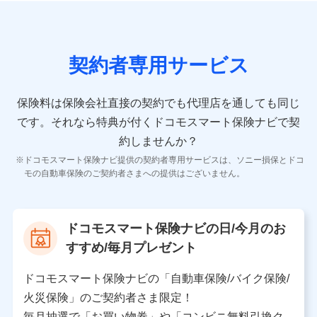
の情報）が含まれます。
保険契約情報
当社又は株式会社NTTドコモが取得し、又は保有する保
険契約に関する情報。例として、保険契約者及び被保険
契約者専用サービス
者の氏名、住所、生年月日、性別、保険契約者と被保険
者の関係、保険加入の目的、保険商品の内容、保険料、
保険料のお支払方法、車のメーカーや走行距離などの情
保険料は保険会社直接の契約でも代理店を通しても同じ
報、建物の構造や築年数などの情報、ペットの種類や年
齢などの情報などが含まれます。
です。
それなら特典が付くドコモスマート保険ナビで契
約しませんか？
【共同して利用する者の範囲】
ドコモスマート保険ナビ提供の契約者専用サービスは、ソニー損保とドコ
当社
モの自動車保険のご契約者さまへの提供はございません。
株式会社NTTドコモ
【利用する者の利用目的】
ドコモスマート保険ナビの日/今月のお
当社又は株式会社NTTドコモが提供する保険関連サービ
すすめ/毎月プレゼント
スにおけるユーザ登録受付および管理のため
当社又は株式会社NTTドコモと取引のあるもしくは委託
を受けている保険会社・提携会社の保険その他に関する
ドコモスマート保険ナビの「自動車保険/バイク保険/
情報を提供するため、また維持管理等の委託業務遂行の
火災保険」のご契約者さま限定！
ため、またそれらに付帯、関連する当社、株式会社NTT
ドコモおよび提携会社のサービスを案内、提供するため
毎月抽選で「お買い物券」や「コンビニ無料引換ク