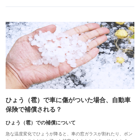
郵便、電話、およびＥメール等により、当社と取引のあるも
しくは委託を受けている保険会社・提携会社の保険その他に
関する情報を提供し、金融商品等の契約を勧奨するため、ま
た維持管理等の委託業務遂行のため、またそれらに付帯、関
連する当社および提携会社のサービスを案内、提供するため
（なお、当社は複数の保険会社と取引があり、取得した個人
情報を取引のある他の保険会社の商品・サービスをご提案す
るために利用させていただくことがあります。）
上記に係る連絡・手続き・管理等付帯業務を行うため
3.セミナー募集サイトから取得した個人情報
各種セミナーの案内、開催のため
上記に係る連絡・手続き・管理等付帯業務を行うため
4.家族・友達紹介にて取得した個人情報
ひょう（雹）で車に傷がついた場合、自動車
被紹介者への連絡、及び当社と取引のあるもしくは委託を受
保険で補償される？
けている保険会社・提携会社の保険その他に関する情報を提
供し、金融商品等の契約を勧奨するため
ひょう（雹）での補償について
アンケートやキャンペーン等の実施のため
上記に係る連絡・手続き・管理等付帯業務を行うため
急な温度変化でひょうが降ると、車の窓ガラスが割れたり、ボン