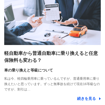
■少額短期保険
株式会社アシロ少額短期保険 (https://kailash.co.jp/)
SBIいきいき少額短期保険会社 (https://www.i-
sedai.com/)
SBIペット少額短期保険株式会社 (https://www.sbipet-
ssi.co.jp/)
SBIリスタ少額短期保険会社
(https://www.jishin.co.jp/)
スマートプラス少額短期保険株式会社
（https://www.smartplus-insurance.com/）
軽自動車から普通自動車に乗り換えると任意
チューリッヒ少額短期保険株式会社
保険料も変わる？
(https://www.zurichssi.co.jp/)
Tokio Marine X少額短期保険株式会社
(https://www.tokiomarine-x.co.jp/)
車の乗り換えと等級について
ペットメディカルサポート株式会社
私は今、軽四輪乗用車に乗っているんですが、普通乗用車に乗り
(https://pshoken.co.jp/)
換えたいと思っています。ずっと無事故を続けて現在16等級なの
リトルファミリー少額短期保険株式会社
ですが、割引は…
(https://www.littlefamily-ssi.com/)
続きを見る
2.共同募集を行う代理店から受領する個人情報