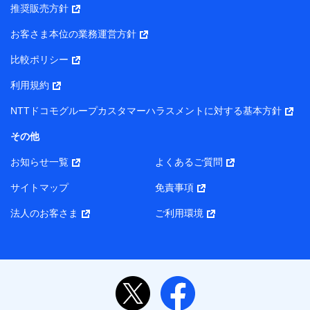
推奨販売方針
所・代表者名】
お客さま本位の業務運営方針
当該個人データを取り扱う各共同利用者（詳細は次のとお
り）
比較ポリシー
東京都千代田区永田町2丁目11番1号 山王パークタワー
利用規約
株式会社NTTドコモ・フィナンシャルグループ 代表取締役
社長 廣井 孝史
NTTドコモグループカスタマーハラスメントに対する基本方針
東京都中央区日本橋人形町2-14-10 アーバンネット日本橋
その他
ビル 3F
お知らせ一覧
よくあるご質問
株式会社ドコモ・インシュアランス 代表取締役社長 吉
村 忠義
サイトマップ
免責事項
また当社は、オンライン面談による保険のご相談にあたっ
法人のお客さま
ご利用環境
て、以下の提携代理店とお客様の個人データを共同利用する
ことがあります。
1. 共同利用する個人データの項目
氏名、生年月日、住所、メールアドレス、電話番号、個