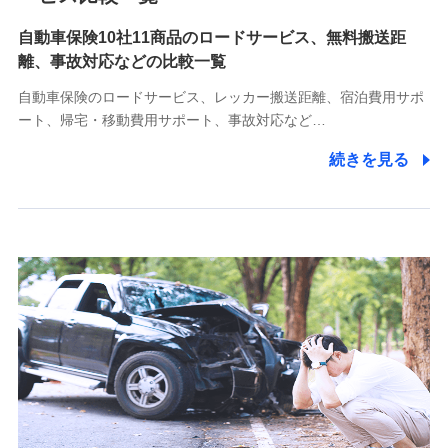
自動車保険10社11商品のロードサービス、無料搬送距
10.受託業務の 個人情報
離、事故対応などの比較一覧
受託業務の遂行およびこれらに準ずる業務の遂行のため
自動車保険のロードサービス、レッカー搬送距離、宿泊費用サポ
11.マイカー通勤管理クラウド並びに法人向けASPサー
ート、帰宅・移動費用サポート、事故対応など…
ビスに関してのお問い合わせ情報
続きを見る
各種お問い合わせに対応するため
当社のサービスに関する情報提供や、皆様に有用なお知らせ
をお送りするため
アンケートの送付のため
当社のサービスや媒体の運営改善に必要なデータを解析し、
分析するため
当社の対応品質向上やお問い合わせ内容の正確な把握のため
個人情報保護管理者の職名、連絡先
株式会社ドコモ・インシュアランス 営業部長
〒103-0013 東京都中央区日本橋人形町2-14-10 アーバン
ネット日本橋ビル 3F
株式会社ドコモ・インシュアランス