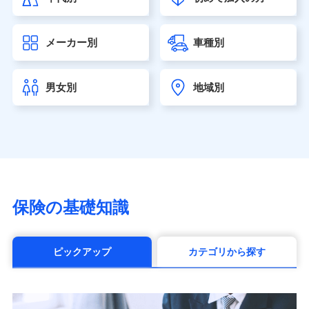
大樹生命保険株式会社（https://www.taiju-life.co.jp）
太陽生命保険株式会社（https://www.taiyo-
メーカー別
車種別
seimei.co.jp）
チューリッヒ生命保険株式会社
（https://www.zurichlife.co.jp/）
男女別
地域別
東京海上日動あんしん生命保険株式会社
（https://www.tmn-anshin.co.jp/）
なないろ生命保険株式会社
（https://www.nanairolife.co.jp/）
日本生命保険相互会社（https://www.nissay.co.jp）
はなさく生命保険株式会社
（https://www.life8739.co.jp/）
マニュライフ生命保険株式会社
保険の基礎知識
（https://www.manulife.co.jp/）
三井住友海上あいおい生命保険株式会社
（https://www.msa-life.co.jp/）
ピックアップ
カテゴリから探す
メットライフ生命株式会社(https://www.metlife.co.jp/)
メディケア生命保険株式会社
（https://www.medicarelife.com/）