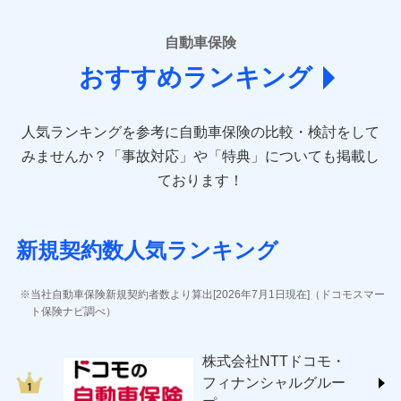
■損害保険
あいおいニッセイ同和損害保険株式会社
自動車保険
(https://www.aioinissaydowa.co.jp/)
おすすめランキング
アクサ損害保険株式会社 (https://www.axa-
direct.co.jp/)
アニコム損害保険株式会社 (https://www.anicom-
人気ランキングを参考に自動車保険の比較・検討をして
sompo.co.jp/)
東京海上ダイレクト損害保険株式会社 (https://www.e-
みませんか？
「事故対応」や「特典」についても掲載し
design.net/)
ております！
AIG損害保険株式会社 (https://www.aig.co.jp/sonpo)
ＳＢＩ損害保険株式会社
(https://www.sbisonpo.co.jp/)
新規契約数人気ランキング
ジェイアイ傷害火災保険株式会社
(https://www.jihoken.co.jp/)
ソニー損害保険株式会社
当社自動車保険新規契約者数より算出[2026年7月1日現在]（ドコモスマー
(https://www.sonysonpo.co.jp/)
ト保険ナビ調べ）
損害保険ジャパン株式会社 (https://www.sompo-
japan.co.jp/)
株式会社NTTドコモ・
ＳＯＭＰＯダイレクト損害保険株式会社
フィナンシャルグルー
(https://www.sompo-direct.co.jp/)