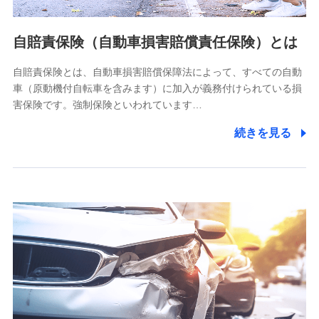
個人情報の第三者提供について
当社ではご本人の同意がある場合または法令に基づく場合を
自賠責保険（自動車損害賠償責任保険）とは
除き、第三者に提供いたしません。
自賠責保険とは、自動車損害賠償保障法によって、すべての自動
業務の委託
車（原動機付自転車を含みます）に加入が義務付けられている損
当社は利用目的の達成に必要な範囲内において個人情報の取
害保険です。強制保険といわれています…
り扱いの全部または一部を委託する場合があります。
続きを見る
個人データの共同利用
当社は株式会社NTTドコモとの間で、以下のとおり個
人データを共同利用します。
【共同して利用される利用データの項目】
当社又は株式会社NTTドコモがサービス提供等を通じて取得
した、以下の情報などの個人データ
基本情報
氏名、電話番号、メールアドレス、お客さまの識別子、
属性、連絡先、dポイントサービスのご利用に関する情