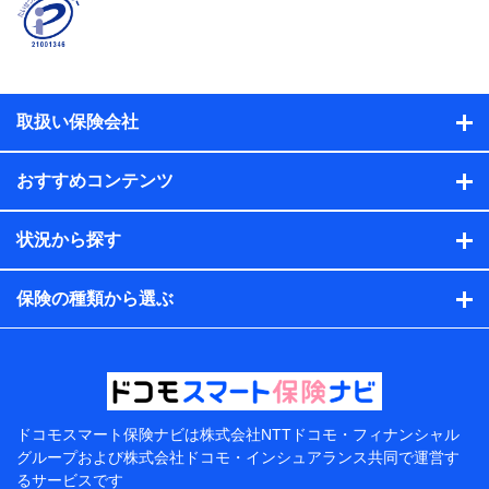
名、住所、生年月日、性別、保険契約者と被保険者の関
係、保険加入の目的、保険商品の内容、保険料、保険料
のお支払方法、車のメーカーや走行距離などの情報、建
物の構造や築年数などの情報、ペットの種類や年齢な
ど）及びお客様との応対記録（お客様に提示した比較見
積の試算結果情報、メールマガジンを提供した際のメー
取扱い保険会社
ル内容や送信履歴の情報及び保険の更改案内等を提供し
た際のメール内容や送信履歴などの情報）が含まれま
す。
おすすめコンテンツ
保険契約情報
当社または株式会社NTTドコモ・フィナンシャルグルー
プが取得し、又は保有する保険契約に関する情報。例と
状況から探す
して、保険契約者及び被保険者の氏名、住所、生年月
日、性別、保険契約者と被保険者の関係、保険加入の目
的、保険商品の内容、保険料、保険料のお支払方法、車
保険の種類から選ぶ
のメーカーや走行距離などの情報、建物の構造や築年数
などの情報、ペットの種類や年齢などの情報などが含ま
れます。
提供当事者から受領当事者が個人データを取得する方法
電子的・電磁的方法等
【共同して利用する者の範囲】
ドコモスマート保険ナビは
株式会社NTTドコモ・フィナンシャル
グループおよび
株式会社ドコモ・インシュアランス共同で
運営す
当社
るサービスです