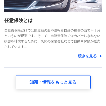
報。例として、dポイントカード番号、性別、年齢、家族
構成、住所、dポイント残高、dポイント利用履歴などが
含まれます。
利用情報
任意保険とは
当社又は株式会社NTTドコモが提供する各種サービスな
どのご契約・ご利用などに関する情報。例として、当社
又は株式会社NTTドコモが提供する各種サービスのご契
自賠責保険だけでは限度額の面や運転者自身の補償の面で不十分
約状態・ご利用履歴インターネット利用時の行動に関す
というのが現実です。そこで、自賠責保険ではカバーしきれない
る情報、アプリケーション利用時の行動に関する情報、
損害を補償するために、民間の保険会社などで自動車保険が販売
購入されたサービスや商品の名称・購入場所・決済に関
されています…
する情報、アンケートの回答に関する情報などが含まれ
ます。
続きを見る
保険関連サービス情報
当社又は株式会社NTTドコモが提供する保険関連サービ
スに関して取得し、又は保有する情報。例として、見積
請求受付時、資料請求受付時又はユーザー登録受付時に
提供いただいた情報（氏名、住所、生年月日、性別、保
険契約者と被保険者の関係、保険加入の目的、保険商品
知識・情報をもっと見る
の内容、保険料、保険料のお支払方法、車のメーカーや
走行距離などの情報、建物の構造や築年数などの情報、
ペットの種類や年齢など）及びお客様との応対記録 （お
客様に提示した比較見積の試算結果情報、メールマガジ
ンを提供した際のメール内容や送信履歴の情報及び保険
の更改案内等を提供した際のメール内容や送信履歴など