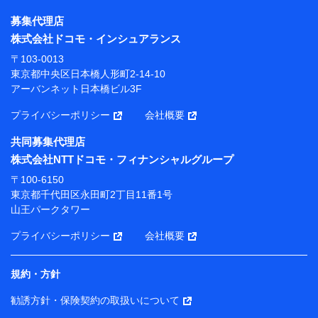
株式会社NTTドコモ・フィナンシャルグループ
募集代理店
【利用目的】
株式会社ドコモ・インシュアランス
当社または株式会社NTTドコモ・フィナンシャルグルー
〒103-0013
プが提供する保険関連サービスにおけるユーザー登録受
東京都中央区日本橋人形町2-14-10
付および管理のため
アーバンネット日本橋ビル3F
当社または株式会社NTTドコモ・フィナンシャルグルー
プと取引のあるもしくは委託を受けている保険会社・提
プライバシーポリシー
会社概要
携会社の保険その他に関する情報を提供するため、また
維持管理等の委託業務遂行のため、またそれらに付帯、
共同募集代理店
関連する当社または株式会社NTTドコモ・フィナンシャ
株式会社NTTドコモ・フィナンシャルグループ
ルグループおよび提携会社のサービスを案内、提供する
ため
〒100-6150
（各サービスで取得したサービス利用履歴、ウェブサイ
東京都千代田区永田町2丁目11番1号
トの閲覧履歴、購買履歴、ご契約内容等のパーソナルデ
山王パークタワー
ータを分析して、お客さまの趣味・嗜好・傾向に応じた
サービス・商品等に関するご提案や広告の配信等を行う
プライバシーポリシー
会社概要
ことがあります。）
各種セミナーの開催のため
コンサルティングサービスの実施のため
規約・方針
アンケートやキャンペーン等の実施のため
上記に係る案内・手続き・管理等付帯業務を行うため
勧誘方針・保険契約の取扱いについて
【当該個人データの管理について責任を有する者の名称・住