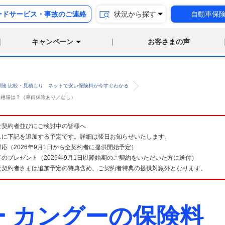
ードサービス・事故のご連絡
状況から探す
自動車保
キャンペーン
お客さまの声
保険 比較・見積もり ネットで安い保険料が今すぐわかる
険料相場は？（車両保険あり／なし）
険 ご契約者並びにご検討中の皆様へ
スに下記を追加する予定です。詳細は後日お知らせいたします。
応（2026年9月1日から全契約者に提供開始予定）
のプレゼント（2026年9月1日以降始期のご契約をいただいた方に送付）
ご契約者さまは追加予定の特典含め、ご契約者特典の提供対象外となります。
ー カングーの保険料