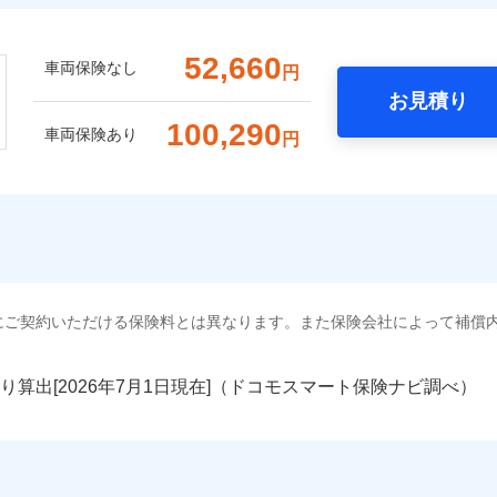
52,660
車両保険なし
円
お見積り
100,290
車両保険あり
円
にご契約いただける保険料とは異なります。また保険会社によって補償
り算出[
年
月
日現在]（ドコモスマート保険ナビ調べ）