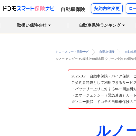
契約内容変更
ロ
自動車保険
取扱い保険会社
自動車保険ランキング
ドコモスマート保険ナビ
自動車保険
自動車
ルノー カングー 50歳以上60歳未満 グリーン免許 の保
2026.8.7 自動車保険・バイク保
ご契約者特典として利用できるサービ
・バッテリー上りに対する年一回無料対
・エマージェンシー（緊急連絡）カード
※ソニー損保・ドコモの自動車保険の
ルノ