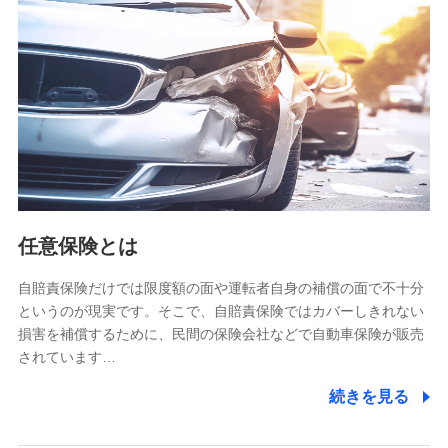
【共同して利用される利用データの項目】
当社又は株式会社NTTドコモがサービス提供等を通じて取得
した、以下の情報などの個人データ
基本情報
氏名、電話番号、メールアドレス、お客さまの識別子、
属性、連絡先、dポイントサービスのご利用に関する情
報。例として、dポイントカード番号、性別、年齢、家族
構成、住所、dポイント残高、dポイント利用履歴などが
含まれます。
利用情報
任意保険とは
当社又は株式会社NTTドコモが提供する各種サービスな
どのご契約・ご利用などに関する情報。例として、当社
又は株式会社NTTドコモが提供する各種サービスのご契
自賠責保険だけでは限度額の面や運転者自身の補償の面で不十分
約状態・ご利用履歴インターネット利用時の行動に関す
というのが現実です。そこで、自賠責保険ではカバーしきれない
る情報、アプリケーション利用時の行動に関する情報、
損害を補償するために、民間の保険会社などで自動車保険が販売
購入されたサービスや商品の名称・購入場所・決済に関
されています…
する情報、アンケートの回答に関する情報などが含まれ
ます。
続きを見る
保険関連サービス情報
当社又は株式会社NTTドコモが提供する保険関連サービ
スに関して取得し、又は保有する情報。例として、見積