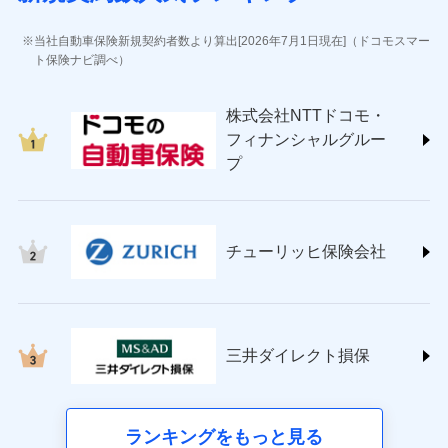
(https://www.jihoken.co.jp/)
ソニー損害保険株式会社
当社自動車保険新規契約者数より算出[2026年7月1日現在]（ドコモスマー
(https://www.sonysonpo.co.jp/)
ト保険ナビ調べ）
損害保険ジャパン株式会社 (https://www.sompo-
japan.co.jp/)
株式会社NTTドコモ・
ＳＯＭＰＯダイレクト損害保険株式会社
フィナンシャルグルー
(https://www.sompo-direct.co.jp/)
プ
チューリッヒ保険会社 (https://www.zurich.co.jp/)
東京海上日動火災保険株式会社
(https://www.tokiomarine-nichido.co.jp/)
日新火災海上保険株式会社
チューリッヒ保険会社
(https://www.nisshinfire.co.jp/)
ペット＆ファミリー損害保険株式会社
(https://www.petfamilyins.co.jp/)
三井住友海上火災保険株式会社 (https://www.ms-
ins.com/)
三井ダイレクト損保
三井ダイレクト損害保険株式会社
(https://www.mitsui-direct.co.jp/)
■生命保険
ランキングをもっと見る