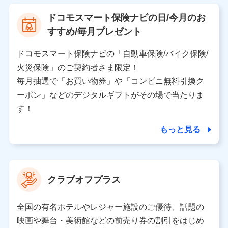
【利用する者の利用目的】
ドコモスマート保険ナビの日/今月のお
当社又は株式会社NTTドコモが提供する保険関連サービ
すすめ/毎月プレゼント
スにおけるユーザ登録受付および管理のため
当社又は株式会社NTTドコモと取引のあるもしくは委託
を受けている保険会社・提携会社の保険その他に関する
ドコモスマート保険ナビの「自動車保険/バイク保険/
情報を提供するため、また維持管理等の委託業務遂行の
火災保険」のご契約者さま限定！
ため、またそれらに付帯、関連する当社、株式会社NTT
ドコモおよび提携会社のサービスを案内、提供するため
毎月抽選で「お買い物券」や「コンビニ無料引換ク
（各サービスで取得したサービス利用履歴、ウェブサイ
ーポン」などのデジタルギフトがその場で当たりま
トの閲覧履歴、購買履歴、ご契約内容等のパーソナルデ
ータを分析して、お客さまの趣味・嗜好・傾向に応じた
す！
サービス・商品等に関するご提案や広告の配信等を行う
ことがあります。）
もっと見る
各種セミナーの開催のため
コンサルティングサービスの実施のため
アンケートやキャンペーン等の実施のため
上記に係る案内・手続き・管理等付帯業務を行うため
クラブオフプラス
【当該個人データの管理について責任を有する者の名称・住
所・代表者名】
全国の有名ホテルやレジャー施設のご優待、話題の
当該個人データを取り扱う各共同利用者（詳細は次のとお
映画や舞台・美術館などの前売り券の割引をはじめ
り）