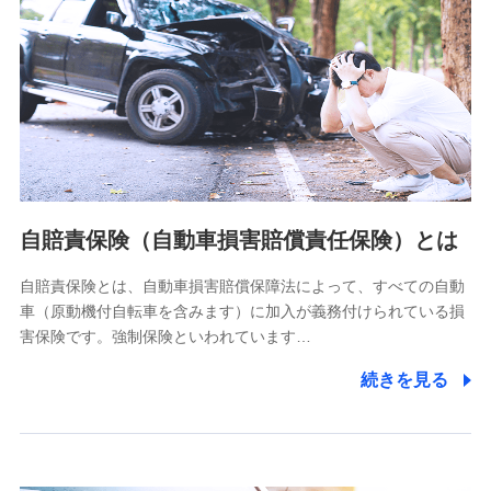
個人情報保護管理者の職名、連絡先
株式会社ドコモ・インシュアランス 営業部長
〒103-0013 東京都中央区日本橋人形町2-14-10 アーバン
ネット日本橋ビル 3F
株式会社ドコモ・インシュアランス
個人情報の第三者提供について
当社ではご本人の同意がある場合または法令に基づく場合を
自賠責保険（自動車損害賠償責任保険）とは
除き、第三者に提供いたしません。
自賠責保険とは、自動車損害賠償保障法によって、すべての自動
業務の委託
車（原動機付自転車を含みます）に加入が義務付けられている損
当社は利用目的の達成に必要な範囲内において個人情報の取
害保険です。強制保険といわれています…
り扱いの全部または一部を委託する場合があります。
続きを見る
個人データの共同利用
当社は株式会社NTTドコモとの間で、以下のとおり個
人データを共同利用します。