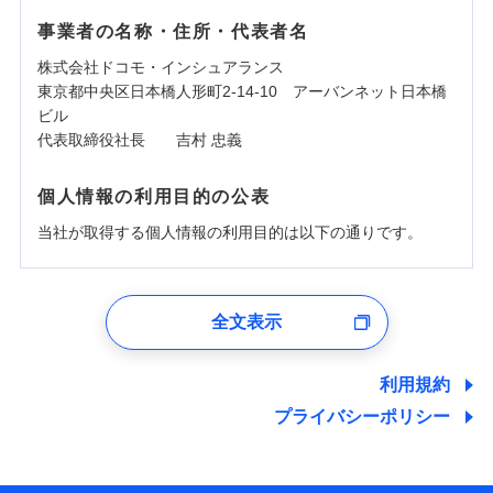
事業者の名称・住所・代表者名
株式会社ドコモ・インシュアランス
東京都中央区日本橋人形町2-14-10 アーバンネット日本橋
ビル
代表取締役社長 吉村 忠義
個人情報の利用目的の公表
当社が取得する個人情報の利用目的は以下の通りです。
1.見積請求受付時、資料請求受付時、ユーザー登録受
付時
全文表示
ユーザー登録受付および、管理のため
郵便、電話、およびＥメール等により、当社と取引のあるも
しくは委託を受けている保険会社・提携会社の保険その他に
利用規約
関する情報を提供し、金融商品等の契約を勧奨するため、ま
プライバシーポリシー
た維持管理等の委託業務遂行のため、またそれらに付帯、関
連する当社および提携会社のサービスを案内、提供するため
（なお、当社は複数の保険会社と取引があり、取得した個人
情報を取引のある他の保険会社の商品・サービスをご提案す