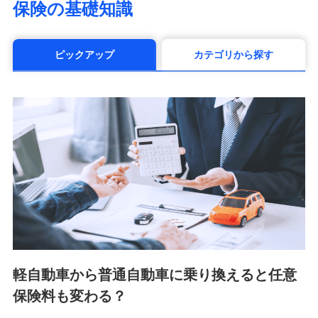
保険の基礎知識
（https://www.manulife.co.jp/）
三井住友海上あいおい生命保険株式会社
（https://www.msa-life.co.jp/）
ピックアップ
カテゴリから探す
メットライフ生命株式会社(https://www.metlife.co.jp/)
メディケア生命保険株式会社
（https://www.medicarelife.com/）
■少額短期保険
株式会社アシロ少額短期保険 (https://kailash.co.jp/)
SBIいきいき少額短期保険会社 (https://www.i-
sedai.com/)
SBIペット少額短期保険株式会社 (https://www.sbipet-
ssi.co.jp/)
SBIリスタ少額短期保険会社
(https://www.jishin.co.jp/)
スマートプラス少額短期保険株式会社
（https://www.smartplus-insurance.com/）
軽自動車から普通自動車に乗り換えると任意
チューリッヒ少額短期保険株式会社
保険料も変わる？
(https://www.zurichssi.co.jp/)
Tokio Marine X少額短期保険株式会社