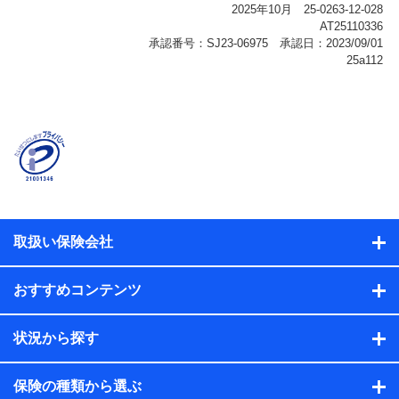
報、購入されたサービスや商品の名称・購入場所・決済
に関する情報、アンケートの回答に関する情報などが含
まれます。
保険関連サービス情報
当社または株式会社NTTドコモ・フィナンシャルグルー
プが提供する保険関連サービスに関して取得し、又は保
有する情報。例として、見積請求受付時、資料請求受付
時又はユーザー登録受付時に提供いただいた情報（氏
名、住所、生年月日、性別、保険契約者と被保険者の関
係、保険加入の目的、保険商品の内容、保険料、保険料
のお支払方法、車のメーカーや走行距離などの情報、建
物の構造や築年数などの情報、ペットの種類や年齢な
ど）及びお客様との応対記録（お客様に提示した比較見
積の試算結果情報、メールマガジンを提供した際のメー
取扱い保険会社
ル内容や送信履歴の情報及び保険の更改案内等を提供し
た際のメール内容や送信履歴などの情報）が含まれま
す。
おすすめコンテンツ
保険契約情報
当社または株式会社NTTドコモ・フィナンシャルグルー
プが取得し、又は保有する保険契約に関する情報。例と
状況から探す
して、保険契約者及び被保険者の氏名、住所、生年月
日、性別、保険契約者と被保険者の関係、保険加入の目
的、保険商品の内容、保険料、保険料のお支払方法、車
保険の種類から選ぶ
のメーカーや走行距離などの情報、建物の構造や築年数