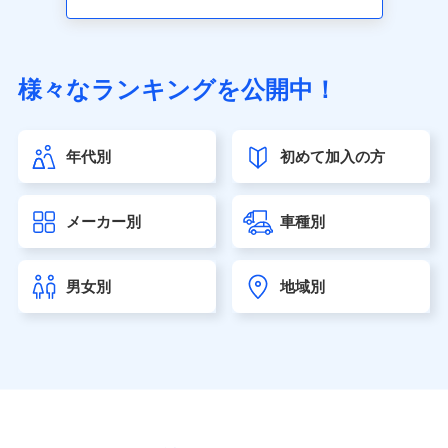
アクサ生命保険株式会社（https://www.axa.co.jp/）
SBI生命保険株式会社（https://www.sbilife.co.jp/）
FWD生命保険株式会社（https://www.fwdlife.co.jp/）
ソニー生命保険株式会社
様々なランキングを公開中！
（https://www.sonylife.co.jp）
SOMPOひまわり生命保険株式会社
（https://www.himawari-life.co.jp/）
年代別
初めて加入の方
第一ネオ生命保険株式会社（https://neofirst.co.jp/）
大樹生命保険株式会社（https://www.taiju-life.co.jp）
太陽生命保険株式会社（https://www.taiyo-
メーカー別
車種別
seimei.co.jp）
チューリッヒ生命保険株式会社
（https://www.zurichlife.co.jp/）
男女別
地域別
東京海上日動あんしん生命保険株式会社
（https://www.tmn-anshin.co.jp/）
なないろ生命保険株式会社
（https://www.nanairolife.co.jp/）
日本生命保険相互会社（https://www.nissay.co.jp）
はなさく生命保険株式会社
（https://www.life8739.co.jp/）
マニュライフ生命保険株式会社