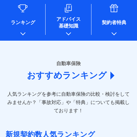
るために利用させていただくことがあります。）
各種セミナーの開催のため
コンサルティングサービスの実施のため
アドバイス
アンケートやキャンペーン等の実施のため
ランキング
契約者特典
基礎知識
上記に係る案内・手続き・管理等付帯業務を行うため
* 当社が委託を受けている保険会社の情報は、保険会社のホ
ームページに掲載しておりますので、ご確認ください。
■損害保険
あいおいニッセイ同和損害保険株式会社
自動車保険
(https://www.aioinissaydowa.co.jp/)
おすすめランキング
アクサ損害保険株式会社 (https://www.axa-
direct.co.jp/)
アニコム損害保険株式会社 (https://www.anicom-
人気ランキングを参考に自動車保険の比較・検討をして
sompo.co.jp/)
東京海上ダイレクト損害保険株式会社 (https://www.e-
みませんか？
「事故対応」や「特典」についても掲載し
design.net/)
ております！
AIG損害保険株式会社 (https://www.aig.co.jp/sonpo)
ＳＢＩ損害保険株式会社
(https://www.sbisonpo.co.jp/)
新規契約数人気ランキング
ジェイアイ傷害火災保険株式会社