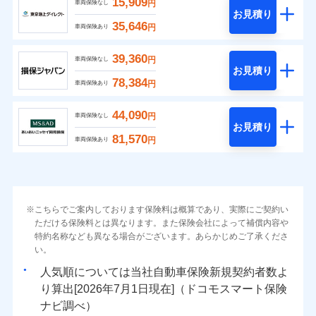
15,909
円
車両保険なし
お見積り
35,646
円
車両保険あり
39,360
円
車両保険なし
お見積り
78,384
円
車両保険あり
44,090
円
車両保険なし
お見積り
81,570
円
車両保険あり
こちらでご案内しております保険料は概算であり、実際にご契約い
ただける保険料とは異なります。また保険会社によって補償内容や
特約名称なども異なる場合がございます。あらかじめご了承くださ
い。
人気順については当社
新規契約者数よ
り算出[
年
月
日現在]（ドコモスマート保険
ナビ調べ）