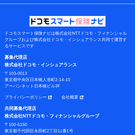
などの情報、ペットの種類や年齢などの情報などが含ま
れます。
提供当事者から受領当事者が個人データを取得する方法
電子的・電磁的方法等
【共同して利用する者の範囲】
ドコモスマート保険ナビは
株式会社NTTドコモ・フィナンシャル
グループおよび
株式会社ドコモ・インシュアランス共同で
運営す
当社
るサービスです
株式会社NTTドコモ・フィナンシャルグループ
募集代理店
【利用目的】
株式会社ドコモ・インシュアランス
当社または株式会社NTTドコモ・フィナンシャルグルー
〒103-0013
プが提供する保険関連サービスにおけるユーザー登録受
東京都中央区日本橋人形町2-14-10
付および管理のため
アーバンネット日本橋ビル3F
当社または株式会社NTTドコモ・フィナンシャルグルー
プと取引のあるもしくは委託を受けている保険会社・提
プライバシーポリシー
会社概要
携会社の保険その他に関する情報を提供するため、また
維持管理等の委託業務遂行のため、またそれらに付帯、
共同募集代理店
関連する当社または株式会社NTTドコモ・フィナンシャ
株式会社NTTドコモ・フィナンシャルグループ
ルグループおよび提携会社のサービスを案内、提供する
ため
〒100-6150
（各サービスで取得したサービス利用履歴、ウェブサイ
東京都千代田区永田町2丁目11番1号
トの閲覧履歴、購買履歴、ご契約内容等のパーソナルデ