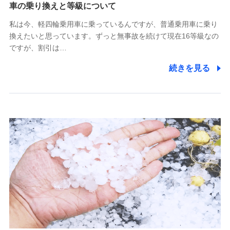
(https://www.tokiomarine-x.co.jp/)
車の乗り換えと等級について
ペットメディカルサポート株式会社
私は今、軽四輪乗用車に乗っているんですが、普通乗用車に乗り
(https://pshoken.co.jp/)
換えたいと思っています。ずっと無事故を続けて現在16等級なの
リトルファミリー少額短期保険株式会社
ですが、割引は…
(https://www.littlefamily-ssi.com/)
続きを見る
2.共同募集を行う代理店から受領する個人情報
郵便、電話、およびＥメール等により、当社と取引のあるも
しくは委託を受けている保険会社・提携会社の保険その他に
関する情報を提供し、金融商品等の契約を勧奨するため、ま
た維持管理等の委託業務遂行のため、またそれらに付帯、関
連する当社および提携会社のサービスを案内、提供するため
（なお、当社は複数の保険会社と取引があり、取得した個人
情報を取引のある他の保険会社の商品・サービスをご提案す
るために利用させていただくことがあります。）
上記に係る連絡・手続き・管理等付帯業務を行うため
3.セミナー募集サイトから取得した個人情報
各種セミナーの案内、開催のため
上記に係る連絡・手続き・管理等付帯業務を行うため