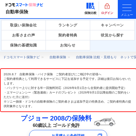
自動車保険
保険比較
ログイン
メニュー
取扱い保険会社
ランキング
キャンペーン
お客さまの声
契約者特典
状況から探す
保険の基礎知識
お知らせ
ドコモスマート保険ナビ
自動車保険
自動車保険 比較・見積もり ネットで
2026.8.7 自動車保険・バイク保険 ご契約者並びにご検討中の皆様へ
ご契約者特典として利用できるサービスに下記を追加する予定です。詳細は後日お知らせいた
します。
・バッテリー上りに対する年一回無料対応（2026年9月1日から全契約者に提供開始予定）
・エマージェンシー（緊急連絡）カードのプレゼント（2026年9月1日以降始期のご契約をい
ただいた方に送付）
※ソニー損保・ドコモの自動車保険のご契約者さまは追加予定の特典含め、ご契約者特典の提
供対象外となります。
プジョー 2008の保険料
60歳以上 ゴールド免許
お見積もり条件詳細