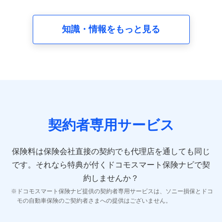
請求受付時、資料請求受付時又はユーザー登録受付時に
提供いただいた情報（氏名、住所、生年月日、性別、保
険契約者と被保険者の関係、保険加入の目的、保険商品
知識・情報をもっと見る
の内容、保険料、保険料のお支払方法、車のメーカーや
走行距離などの情報、建物の構造や築年数などの情報、
ペットの種類や年齢など）及びお客様との応対記録 （お
客様に提示した比較見積の試算結果情報、メールマガジ
ンを提供した際のメール内容や送信履歴の情報及び保険
の更改案内等を提供した際のメール内容や送信履歴など
の情報）が含まれます。
保険契約情報
当社又は株式会社NTTドコモが取得し、又は保有する保
険契約に関する情報。例として、保険契約者及び被保険
契約者専用サービス
者の氏名、住所、生年月日、性別、保険契約者と被保険
者の関係、保険加入の目的、保険商品の内容、保険料、
保険料のお支払方法、車のメーカーや走行距離などの情
保険料は保険会社直接の契約でも代理店を通しても同じ
報、建物の構造や築年数などの情報、ペットの種類や年
齢などの情報などが含まれます。
です。
それなら特典が付くドコモスマート保険ナビで契
約しませんか？
【共同して利用する者の範囲】
ドコモスマート保険ナビ提供の契約者専用サービスは、ソニー損保とドコ
当社
モの自動車保険のご契約者さまへの提供はございません。
株式会社NTTドコモ