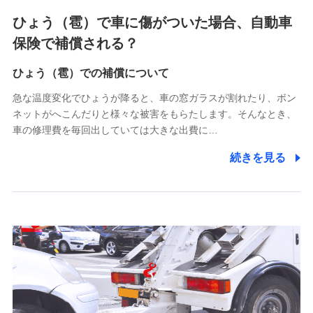
4.家族・友達紹介にて取得した個人情報
ひょう（雹）で車に傷がついた場合、自動車
被紹介者への連絡、及び当社と取引のあるもしくは委託を受
保険で補償される？
けている保険会社・提携会社の保険その他に関する情報を提
供し、金融商品等の契約を勧奨するため
ひょう（雹）での補償について
アンケートやキャンペーン等の実施のため
上記に係る連絡・手続き・管理等付帯業務を行うため
急な温度変化でひょうが降ると、車の窓ガラスが割れたり、ボン
ネットがへこんだりと様々な被害をもらたします。そんなとき、
5.通話録音にて取得する情報
車の修理費を毎回出していては大きな出費に…
電話対応の品質向上およびお問合せ内容の正確な把握のため
続きを見る
6.採用応募者の個人情報
採用選考および入社手続を実施するため
7.社員（従業者）の個人情報
人事･勤怠･健康・労務等の管理、給与支給、福利厚生・採用
退職関連処理等の各種手続きのため、当社と従業員または従
業員同士の連絡のため