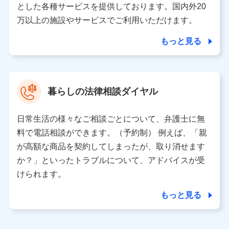
とした各種サービスを提供しております。国内外20
東京都千代田区永田町2丁目11番1号 山王パークタワー
万以上の施設やサービスでご利用いただけます。
株式会社NTTドコモ 代表取締役社長 前田 義晃
もっと見る
東京都中央区日本橋人形町2-14-10 アーバンネット日本橋
ビル 3F
株式会社ドコモ・インシュアランス 代表取締役社長 吉
村 忠義
暮らしの法律相談ダイヤル
※ 当社および株式会社NTTドコモは、お客さまの情報を利
用させていただくにあたっては、「NTTドコモ パーソナル
日常生活の様々なご相談ごとについて、弁護士に無
データ憲章」に定める行動原則を順守します 。
※ パーソナルデータダッシュボードの「第三者提供の管
料で電話相談ができます。（予約制） 例えば、「親
理」の設定状態にかかわらず、共同利用する場合がありま
が高額な商品を契約してしまったが、取り消せます
す。
か？」といったトラブルについて、アドバイスが受
※ dポイントクラブ会員ではないお客さま（2019年12月11
けられます。
日以降、一度もdポイントクラブ会員であったことがないお
客さまに限る）に関する、2019年12月10日以前に取得した
もっと見る
個人データは、こちら の利用目的の範囲内に限って共同利
用します。