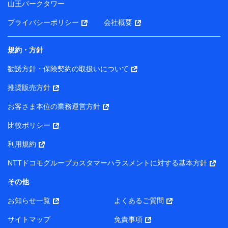
山王パークタワー
ータを分析して、お客さまの趣味・嗜好・傾向に応じた
サービス・商品等に関するご提案や広告の配信等を行う
プライバシーポリシー
会社概要
ことがあります。）
各種セミナーの開催のため
コンサルティングサービスの実施のため
規約・方針
アンケートやキャンペーン等の実施のため
上記に係る案内・手続き・管理等付帯業務を行うため
勧誘方針・保険契約の取扱いについて
【当該個人データの管理について責任を有する者の名称・住
推奨販売方針
所・代表者名】
お客さま本位の業務運営方針
当該個人データを取り扱う各共同利用者（詳細は次のとお
り）
比較ポリシー
東京都千代田区永田町2丁目11番1号 山王パークタワー
利用規約
株式会社NTTドコモ・フィナンシャルグループ 代表取締役
社長 廣井 孝史
NTTドコモグループカスタマーハラスメントに対する基本方針
東京都中央区日本橋人形町2-14-10 アーバンネット日本橋
その他
ビル 3F
お知らせ一覧
よくあるご質問
株式会社ドコモ・インシュアランス 代表取締役社長 吉
村 忠義
サイトマップ
免責事項