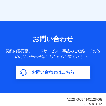
当社は株式会社NTTドコモ・フィナンシャルグループ
との間で、以下のとおり個人データを共同利用しま
す。
【共同して利用される利用データの項目】
当社または株式会社NTTドコモ・フィナンシャルグループが
サービス提供等を通じて取得した、以下の情報などの個人デ
お問い合わせ
ータ
基本情報
契約内容変更、ロードサービス・事故のご連絡、その他
氏名、電話番号、メールアドレス、お客さまの識別子、
のお問い合わせはこちらからご覧ください。
属性、連絡先、dポイントサービスのご利用に関する情
報。例として、dポイントカード番号、性別、年齢、家族
構成、住所、dポイント残高、dポイント利用履歴などが
お問い合わせはこちら
含まれます。
利用情報
当社または株式会社NTTドコモ・フィナンシャルグルー
プが提供する各種サービスなどのご契約・ご利用などに
関する情報。例として、当社または株式会社NTTドコ
モ・フィナンシャルグループが提供する各種サービスの
ご契約状態・ご利用履歴インターネット利用時の行動に
関する情報、アプリケーション利用時の行動に関する情