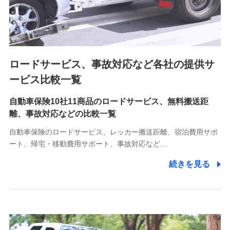
8.取引先個人情報
取引先としての選定業務、営業情報の提供業務、契約締結手
続き業務、取引管理業務、およびこれらに準ずる業務の遂行
のため
ロードサービス、事故対応など各社の提供サ
9.お問い合わせ情報
各種お問い合わせに対応するため
ービス比較一覧
自動車保険10社11商品のロードサービス、無料搬送距
10.受託業務の 個人情報
離、事故対応などの比較一覧
受託業務の遂行およびこれらに準ずる業務の遂行のため
自動車保険のロードサービス、レッカー搬送距離、宿泊費用サポ
11.マイカー通勤管理クラウド並びに法人向けASPサー
ート、帰宅・移動費用サポート、事故対応など…
ビスに関してのお問い合わせ情報
続きを見る
各種お問い合わせに対応するため
当社のサービスに関する情報提供や、皆様に有用なお知らせ
をお送りするため
アンケートの送付のため
当社のサービスや媒体の運営改善に必要なデータを解析し、
分析するため
当社の対応品質向上やお問い合わせ内容の正確な把握のため