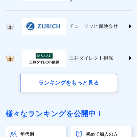
チューリッヒ保険会社 (https://www.zurich.co.jp/)
東京海上日動火災保険株式会社
(https://www.tokiomarine-nichido.co.jp/)
日新火災海上保険株式会社
チューリッヒ保険会社
(https://www.nisshinfire.co.jp/)
ペット＆ファミリー損害保険株式会社
(https://www.petfamilyins.co.jp/)
三井住友海上火災保険株式会社 (https://www.ms-
ins.com/)
三井ダイレクト損保
三井ダイレクト損害保険株式会社
(https://www.mitsui-direct.co.jp/)
■生命保険
ランキングをもっと見る
アクサ生命保険株式会社（https://www.axa.co.jp/）
SBI生命保険株式会社（https://www.sbilife.co.jp/）
FWD生命保険株式会社（https://www.fwdlife.co.jp/）
ソニー生命保険株式会社
様々なランキングを公開中！
（https://www.sonylife.co.jp）
SOMPOひまわり生命保険株式会社
（https://www.himawari-life.co.jp/）
年代別
初めて加入の方
第一ネオ生命保険株式会社（https://neofirst.co.jp/）