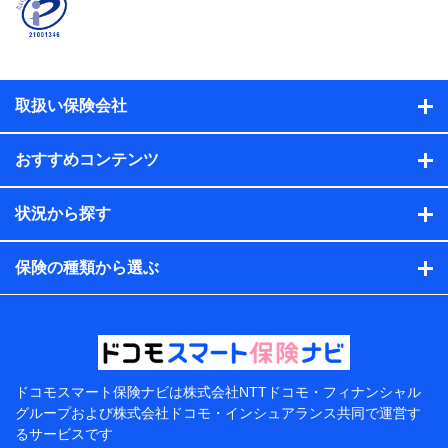
係、保険加入の目的、保険商品の内容、保険料、保険料
のお支払方法、車のメーカーや走行距離などの情報、建
物の構造や築年数などの情報、ペットの種類や年齢な
ど）及びお客様との応対記録（お客様に提示した比較見
積の試算結果情報、メールマガジンを提供した際のメー
取扱い保険会社
ル内容や送信履歴の情報及び保険の更改案内等を提供し
た際のメール内容や送信履歴などの情報）が含まれま
す。
おすすめコンテンツ
保険契約情報
当社または株式会社NTTドコモ・フィナンシャルグルー
プが取得し、又は保有する保険契約に関する情報。例と
状況から探す
して、保険契約者及び被保険者の氏名、住所、生年月
日、性別、保険契約者と被保険者の関係、保険加入の目
的、保険商品の内容、保険料、保険料のお支払方法、車
保険の種類から選ぶ
のメーカーや走行距離などの情報、建物の構造や築年数
などの情報、ペットの種類や年齢などの情報などが含ま
れます。
提供当事者から受領当事者が個人データを取得する方法
電子的・電磁的方法等
【共同して利用する者の範囲】
ドコモスマート保険ナビは
株式会社NTTドコモ・フィナンシャル
グループおよび
株式会社ドコモ・インシュアランス共同で
運営す
当社
るサービスです
株式会社NTTドコモ・フィナンシャルグループ