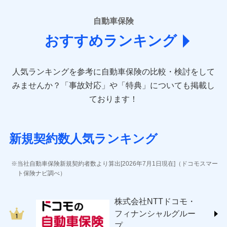
■損害保険
あいおいニッセイ同和損害保険株式会社
自動車保険
(https://www.aioinissaydowa.co.jp/)
おすすめランキング
アクサ損害保険株式会社 (https://www.axa-
direct.co.jp/)
アニコム損害保険株式会社 (https://www.anicom-
人気ランキングを参考に自動車保険の比較・検討をして
sompo.co.jp/)
東京海上ダイレクト損害保険株式会社 (https://www.e-
みませんか？
「事故対応」や「特典」についても掲載し
design.net/)
ております！
AIG損害保険株式会社 (https://www.aig.co.jp/sonpo)
ＳＢＩ損害保険株式会社
(https://www.sbisonpo.co.jp/)
新規契約数人気ランキング
ジェイアイ傷害火災保険株式会社
(https://www.jihoken.co.jp/)
ソニー損害保険株式会社
当社自動車保険新規契約者数より算出[2026年7月1日現在]（ドコモスマー
(https://www.sonysonpo.co.jp/)
ト保険ナビ調べ）
損害保険ジャパン株式会社 (https://www.sompo-
japan.co.jp/)
株式会社NTTドコモ・
ＳＯＭＰＯダイレクト損害保険株式会社
フィナンシャルグルー
(https://www.sompo-direct.co.jp/)
プ