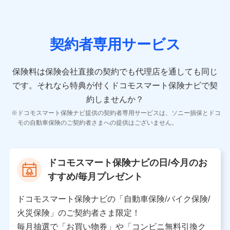
の情報）が含まれます。
保険契約情報
当社又は株式会社NTTドコモが取得し、又は保有する保
険契約に関する情報。例として、保険契約者及び被保険
契約者専用サービス
者の氏名、住所、生年月日、性別、保険契約者と被保険
者の関係、保険加入の目的、保険商品の内容、保険料、
保険料のお支払方法、車のメーカーや走行距離などの情
保険料は保険会社直接の契約でも代理店を通しても同じ
報、建物の構造や築年数などの情報、ペットの種類や年
齢などの情報などが含まれます。
です。
それなら特典が付くドコモスマート保険ナビで契
約しませんか？
【共同して利用する者の範囲】
ドコモスマート保険ナビ提供の契約者専用サービスは、ソニー損保とドコ
当社
モの自動車保険のご契約者さまへの提供はございません。
株式会社NTTドコモ
【利用する者の利用目的】
ドコモスマート保険ナビの日/今月のお
当社又は株式会社NTTドコモが提供する保険関連サービ
すすめ/毎月プレゼント
スにおけるユーザ登録受付および管理のため
当社又は株式会社NTTドコモと取引のあるもしくは委託
を受けている保険会社・提携会社の保険その他に関する
ドコモスマート保険ナビの「自動車保険/バイク保険/
情報を提供するため、また維持管理等の委託業務遂行の
火災保険」のご契約者さま限定！
ため、またそれらに付帯、関連する当社、株式会社NTT
ドコモおよび提携会社のサービスを案内、提供するため
毎月抽選で「お買い物券」や「コンビニ無料引換ク