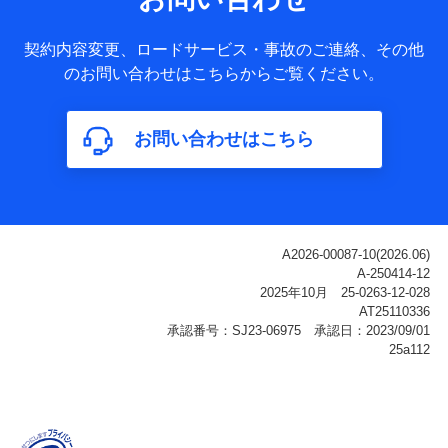
ータ
基本情報
契約内容変更、ロードサービス・事故のご連絡、その他
氏名、電話番号、メールアドレス、お客さまの識別子、
のお問い合わせはこちらからご覧ください。
属性、連絡先、dポイントサービスのご利用に関する情
報。例として、dポイントカード番号、性別、年齢、家族
構成、住所、dポイント残高、dポイント利用履歴などが
お問い合わせはこちら
含まれます。
利用情報
当社または株式会社NTTドコモ・フィナンシャルグルー
プが提供する各種サービスなどのご契約・ご利用などに
関する情報。例として、当社または株式会社NTTドコ
モ・フィナンシャルグループが提供する各種サービスの
ご契約状態・ご利用履歴インターネット利用時の行動に
関する情報、アプリケーション利用時の行動に関する情
報、購入されたサービスや商品の名称・購入場所・決済
に関する情報、アンケートの回答に関する情報などが含
まれます。
保険関連サービス情報
当社または株式会社NTTドコモ・フィナンシャルグルー
プが提供する保険関連サービスに関して取得し、又は保
有する情報。例として、見積請求受付時、資料請求受付
時又はユーザー登録受付時に提供いただいた情報（氏
名、住所、生年月日、性別、保険契約者と被保険者の関