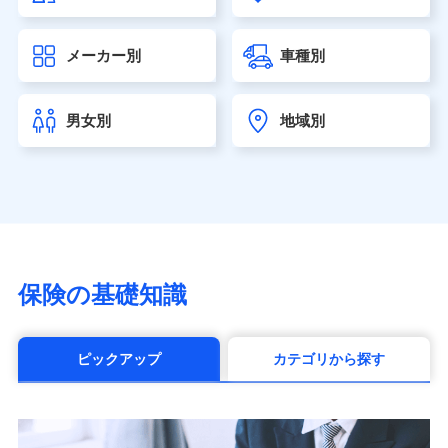
大樹生命保険株式会社（https://www.taiju-life.co.jp）
太陽生命保険株式会社（https://www.taiyo-
メーカー別
車種別
seimei.co.jp）
チューリッヒ生命保険株式会社
（https://www.zurichlife.co.jp/）
男女別
地域別
東京海上日動あんしん生命保険株式会社
（https://www.tmn-anshin.co.jp/）
なないろ生命保険株式会社
（https://www.nanairolife.co.jp/）
日本生命保険相互会社（https://www.nissay.co.jp）
はなさく生命保険株式会社
（https://www.life8739.co.jp/）
マニュライフ生命保険株式会社
保険の基礎知識
（https://www.manulife.co.jp/）
三井住友海上あいおい生命保険株式会社
（https://www.msa-life.co.jp/）
ピックアップ
カテゴリから探す
メットライフ生命株式会社(https://www.metlife.co.jp/)
メディケア生命保険株式会社
（https://www.medicarelife.com/）