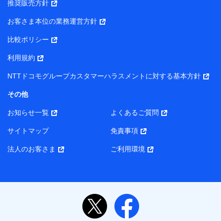
推奨販売方針
所・代表者名】
お客さま本位の業務運営方針
当該個人データを取り扱う各共同利用者（詳細は次のとお
り）
比較ポリシー
東京都千代田区永田町2丁目11番1号 山王パークタワー
利用規約
株式会社NTTドコモ・フィナンシャルグループ 代表取締役
社長 廣井 孝史
NTTドコモグループカスタマーハラスメントに対する基本方針
東京都中央区日本橋人形町2-14-10 アーバンネット日本橋
その他
ビル 3F
お知らせ一覧
よくあるご質問
株式会社ドコモ・インシュアランス 代表取締役社長 吉
村 忠義
サイトマップ
免責事項
また当社は、オンライン面談による保険のご相談にあたっ
法人のお客さま
ご利用環境
て、以下の提携代理店とお客様の個人データを共同利用する
ことがあります。
1. 共同利用する個人データの項目
氏名、生年月日、住所、メールアドレス、電話番号、個
人の属性に関する情報、資料請求の情報（有無を含みま