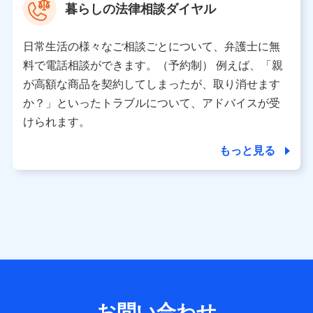
暮らしの法律相談ダイヤル
※ 当社および株式会社NTTドコモは、お客さまの情報を利
用させていただくにあたっては、「NTTドコモ パーソナル
日常生活の様々なご相談ごとについて、弁護士に無
データ憲章」に定める行動原則を順守します 。
※ パーソナルデータダッシュボードの「第三者提供の管
料で電話相談ができます。（予約制） 例えば、「親
理」の設定状態にかかわらず、共同利用する場合がありま
が高額な商品を契約してしまったが、取り消せます
す。
か？」といったトラブルについて、アドバイスが受
※ dポイントクラブ会員ではないお客さま（2019年12月11
けられます。
日以降、一度もdポイントクラブ会員であったことがないお
客さまに限る）に関する、2019年12月10日以前に取得した
もっと見る
個人データは、こちら の利用目的の範囲内に限って共同利
用します。
当社は株式会社NTTドコモ・フィナンシャルグループ
との間で、以下のとおり個人データを共同利用しま
す。
【共同して利用される利用データの項目】
当社または株式会社NTTドコモ・フィナンシャルグループが
サービス提供等を通じて取得した、以下の情報などの個人デ
お問い合わせ