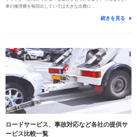
5.通話録音にて取得する情報
車の修理費を毎回出していては大きな出費に…
電話対応の品質向上およびお問合せ内容の正確な把握のため
続きを見る
6.採用応募者の個人情報
採用選考および入社手続を実施するため
7.社員（従業者）の個人情報
人事･勤怠･健康・労務等の管理、給与支給、福利厚生・採用
退職関連処理等の各種手続きのため、当社と従業員または従
業員同士の連絡のため
8.取引先個人情報
取引先としての選定業務、営業情報の提供業務、契約締結手
続き業務、取引管理業務、およびこれらに準ずる業務の遂行
のため
ロードサービス、事故対応など各社の提供サ
9.お問い合わせ情報
各種お問い合わせに対応するため
ービス比較一覧