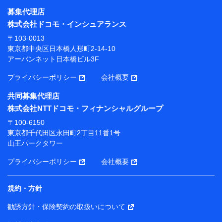
募集代理店
【利用目的】
株式会社ドコモ・インシュアランス
当社または株式会社NTTドコモ・フィナンシャルグルー
〒103-0013
プが提供する保険関連サービスにおけるユーザー登録受
東京都中央区日本橋人形町2-14-10
付および管理のため
アーバンネット日本橋ビル3F
当社または株式会社NTTドコモ・フィナンシャルグルー
プと取引のあるもしくは委託を受けている保険会社・提
プライバシーポリシー
会社概要
携会社の保険その他に関する情報を提供するため、また
維持管理等の委託業務遂行のため、またそれらに付帯、
共同募集代理店
関連する当社または株式会社NTTドコモ・フィナンシャ
株式会社NTTドコモ・フィナンシャルグループ
ルグループおよび提携会社のサービスを案内、提供する
ため
〒100-6150
（各サービスで取得したサービス利用履歴、ウェブサイ
東京都千代田区永田町2丁目11番1号
トの閲覧履歴、購買履歴、ご契約内容等のパーソナルデ
山王パークタワー
ータを分析して、お客さまの趣味・嗜好・傾向に応じた
サービス・商品等に関するご提案や広告の配信等を行う
プライバシーポリシー
会社概要
ことがあります。）
各種セミナーの開催のため
コンサルティングサービスの実施のため
規約・方針
アンケートやキャンペーン等の実施のため
上記に係る案内・手続き・管理等付帯業務を行うため
勧誘方針・保険契約の取扱いについて
【当該個人データの管理について責任を有する者の名称・住