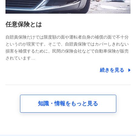
報。例として、dポイントカード番号、性別、年齢、家族
構成、住所、dポイント残高、dポイント利用履歴などが
含まれます。
利用情報
任意保険とは
当社又は株式会社NTTドコモが提供する各種サービスな
どのご契約・ご利用などに関する情報。例として、当社
又は株式会社NTTドコモが提供する各種サービスのご契
自賠責保険だけでは限度額の面や運転者自身の補償の面で不十分
約状態・ご利用履歴インターネット利用時の行動に関す
というのが現実です。そこで、自賠責保険ではカバーしきれない
る情報、アプリケーション利用時の行動に関する情報、
損害を補償するために、民間の保険会社などで自動車保険が販売
購入されたサービスや商品の名称・購入場所・決済に関
されています…
する情報、アンケートの回答に関する情報などが含まれ
ます。
続きを見る
保険関連サービス情報
当社又は株式会社NTTドコモが提供する保険関連サービ
スに関して取得し、又は保有する情報。例として、見積
請求受付時、資料請求受付時又はユーザー登録受付時に
提供いただいた情報（氏名、住所、生年月日、性別、保
険契約者と被保険者の関係、保険加入の目的、保険商品
知識・情報をもっと見る
の内容、保険料、保険料のお支払方法、車のメーカーや
走行距離などの情報、建物の構造や築年数などの情報、
ペットの種類や年齢など）及びお客様との応対記録 （お
客様に提示した比較見積の試算結果情報、メールマガジ
ンを提供した際のメール内容や送信履歴の情報及び保険
の更改案内等を提供した際のメール内容や送信履歴など