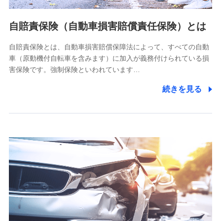
当社ではご本人の同意がある場合または法令に基づく場合を
自賠責保険（自動車損害賠償責任保険）とは
除き、第三者に提供いたしません。
自賠責保険とは、自動車損害賠償保障法によって、すべての自動
業務の委託
車（原動機付自転車を含みます）に加入が義務付けられている損
当社は利用目的の達成に必要な範囲内において個人情報の取
害保険です。強制保険といわれています…
り扱いの全部または一部を委託する場合があります。
続きを見る
個人データの共同利用
当社は株式会社NTTドコモとの間で、以下のとおり個
人データを共同利用します。
【共同して利用される利用データの項目】
当社又は株式会社NTTドコモがサービス提供等を通じて取得
した、以下の情報などの個人データ
基本情報
氏名、電話番号、メールアドレス、お客さまの識別子、
属性、連絡先、dポイントサービスのご利用に関する情