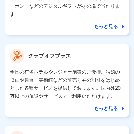
（各サービスで取得したサービス利用履歴、ウェブサイ
ーポン」などのデジタルギフトがその場で当たりま
トの閲覧履歴、購買履歴、ご契約内容等のパーソナルデ
ータを分析して、お客さまの趣味・嗜好・傾向に応じた
す！
サービス・商品等に関するご提案や広告の配信等を行う
ことがあります。）
もっと見る
各種セミナーの開催のため
コンサルティングサービスの実施のため
アンケートやキャンペーン等の実施のため
上記に係る案内・手続き・管理等付帯業務を行うため
クラブオフプラス
【当該個人データの管理について責任を有する者の名称・住
所・代表者名】
全国の有名ホテルやレジャー施設のご優待、話題の
当該個人データを取り扱う各共同利用者（詳細は次のとお
映画や舞台・美術館などの前売り券の割引をはじめ
り）
とした各種サービスを提供しております。国内外20
東京都千代田区永田町2丁目11番1号 山王パークタワー
万以上の施設やサービスでご利用いただけます。
株式会社NTTドコモ 代表取締役社長 前田 義晃
もっと見る
東京都中央区日本橋人形町2-14-10 アーバンネット日本橋
ビル 3F
株式会社ドコモ・インシュアランス 代表取締役社長 吉
村 忠義