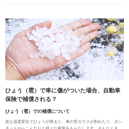
郵便、電話、およびＥメール等により、当社と取引のあるも
しくは委託を受けている保険会社・提携会社の保険その他に
関する情報を提供し、金融商品等の契約を勧奨するため、ま
た維持管理等の委託業務遂行のため、またそれらに付帯、関
連する当社および提携会社のサービスを案内、提供するため
（なお、当社は複数の保険会社と取引があり、取得した個人
情報を取引のある他の保険会社の商品・サービスをご提案す
るために利用させていただくことがあります。）
上記に係る連絡・手続き・管理等付帯業務を行うため
3.セミナー募集サイトから取得した個人情報
各種セミナーの案内、開催のため
上記に係る連絡・手続き・管理等付帯業務を行うため
4.家族・友達紹介にて取得した個人情報
ひょう（雹）で車に傷がついた場合、自動車
被紹介者への連絡、及び当社と取引のあるもしくは委託を受
保険で補償される？
けている保険会社・提携会社の保険その他に関する情報を提
供し、金融商品等の契約を勧奨するため
ひょう（雹）での補償について
アンケートやキャンペーン等の実施のため
上記に係る連絡・手続き・管理等付帯業務を行うため
急な温度変化でひょうが降ると、車の窓ガラスが割れたり、ボン
ネットがへこんだりと様々な被害をもらたします。そんなとき、