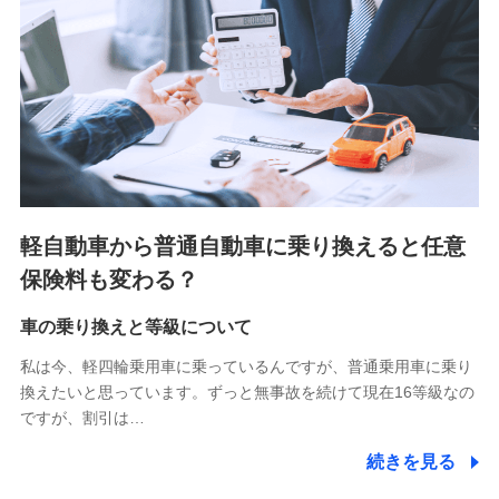
■少額短期保険
株式会社アシロ少額短期保険 (https://kailash.co.jp/)
SBIいきいき少額短期保険会社 (https://www.i-
sedai.com/)
SBIペット少額短期保険株式会社 (https://www.sbipet-
ssi.co.jp/)
SBIリスタ少額短期保険会社
(https://www.jishin.co.jp/)
スマートプラス少額短期保険株式会社
（https://www.smartplus-insurance.com/）
軽自動車から普通自動車に乗り換えると任意
チューリッヒ少額短期保険株式会社
保険料も変わる？
(https://www.zurichssi.co.jp/)
Tokio Marine X少額短期保険株式会社
(https://www.tokiomarine-x.co.jp/)
車の乗り換えと等級について
ペットメディカルサポート株式会社
私は今、軽四輪乗用車に乗っているんですが、普通乗用車に乗り
(https://pshoken.co.jp/)
換えたいと思っています。ずっと無事故を続けて現在16等級なの
リトルファミリー少額短期保険株式会社
ですが、割引は…
(https://www.littlefamily-ssi.com/)
続きを見る
2.共同募集を行う代理店から受領する個人情報