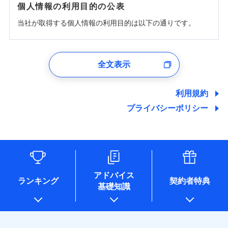
個人情報の利用目的の公表
当社が取得する個人情報の利用目的は以下の通りです。
1.見積請求受付時、資料請求受付時、ユーザー登録受
付時
全文表示
ユーザー登録受付および、管理のため
郵便、電話、およびＥメール等により、当社と取引のあるも
しくは委託を受けている保険会社・提携会社の保険その他に
利用規約
関する情報を提供し、金融商品等の契約を勧奨するため、ま
プライバシーポリシー
た維持管理等の委託業務遂行のため、またそれらに付帯、関
連する当社および提携会社のサービスを案内、提供するため
（なお、当社は複数の保険会社と取引があり、取得した個人
情報を取引のある他の保険会社の商品・サービスをご提案す
るために利用させていただくことがあります。）
各種セミナーの開催のため
コンサルティングサービスの実施のため
アドバイス
アンケートやキャンペーン等の実施のため
ランキング
契約者特典
基礎知識
上記に係る案内・手続き・管理等付帯業務を行うため
* 当社が委託を受けている保険会社の情報は、保険会社のホ
ームページに掲載しておりますので、ご確認ください。