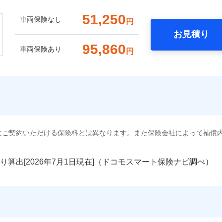
51,250
車両保険なし
円
お見積り
95,860
車両保険あり
円
にご契約いただける保険料とは異なります。また保険会社によって補償
り算出[
年
月
日現在]（ドコモスマート保険ナビ調べ）