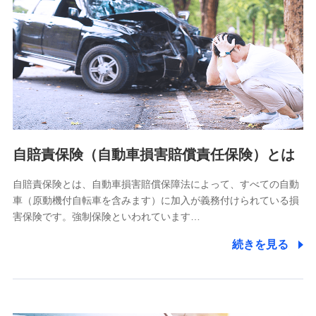
個人情報保護管理者の職名、連絡先
株式会社ドコモ・インシュアランス 営業部長
〒103-0013 東京都中央区日本橋人形町2-14-10 アーバン
ネット日本橋ビル 3F
株式会社ドコモ・インシュアランス
個人情報の第三者提供について
当社ではご本人の同意がある場合または法令に基づく場合を
自賠責保険（自動車損害賠償責任保険）とは
除き、第三者に提供いたしません。
自賠責保険とは、自動車損害賠償保障法によって、すべての自動
業務の委託
車（原動機付自転車を含みます）に加入が義務付けられている損
当社は利用目的の達成に必要な範囲内において個人情報の取
害保険です。強制保険といわれています…
り扱いの全部または一部を委託する場合があります。
続きを見る
個人データの共同利用
当社は株式会社NTTドコモとの間で、以下のとおり個
人データを共同利用します。