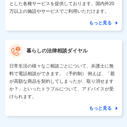
とした各種サービスを提供しております。国内外20
東京都千代田区永田町2丁目11番1号 山王パークタワー
万以上の施設やサービスでご利用いただけます。
株式会社NTTドコモ 代表取締役社長 前田 義晃
もっと見る
東京都中央区日本橋人形町2-14-10 アーバンネット日本橋
ビル 3F
株式会社ドコモ・インシュアランス 代表取締役社長 吉
村 忠義
暮らしの法律相談ダイヤル
※ 当社および株式会社NTTドコモは、お客さまの情報を利
用させていただくにあたっては、「NTTドコモ パーソナル
日常生活の様々なご相談ごとについて、弁護士に無
データ憲章」に定める行動原則を順守します 。
※ パーソナルデータダッシュボードの「第三者提供の管
料で電話相談ができます。（予約制） 例えば、「親
理」の設定状態にかかわらず、共同利用する場合がありま
が高額な商品を契約してしまったが、取り消せます
す。
か？」といったトラブルについて、アドバイスが受
※ dポイントクラブ会員ではないお客さま（2019年12月11
けられます。
日以降、一度もdポイントクラブ会員であったことがないお
客さまに限る）に関する、2019年12月10日以前に取得した
もっと見る
個人データは、こちら の利用目的の範囲内に限って共同利
用します。