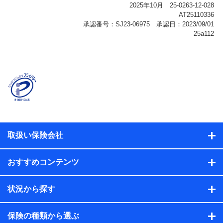
報、購入されたサービスや商品の名称・購入場所・決済
に関する情報、アンケートの回答に関する情報などが含
まれます。
保険関連サービス情報
当社または株式会社NTTドコモ・フィナンシャルグルー
プが提供する保険関連サービスに関して取得し、又は保
有する情報。例として、見積請求受付時、資料請求受付
時又はユーザー登録受付時に提供いただいた情報（氏
名、住所、生年月日、性別、保険契約者と被保険者の関
係、保険加入の目的、保険商品の内容、保険料、保険料
のお支払方法、車のメーカーや走行距離などの情報、建
物の構造や築年数などの情報、ペットの種類や年齢な
ど）及びお客様との応対記録（お客様に提示した比較見
積の試算結果情報、メールマガジンを提供した際のメー
取扱い保険会社
ル内容や送信履歴の情報及び保険の更改案内等を提供し
た際のメール内容や送信履歴などの情報）が含まれま
す。
おすすめコンテンツ
保険契約情報
当社または株式会社NTTドコモ・フィナンシャルグルー
プが取得し、又は保有する保険契約に関する情報。例と
状況から探す
して、保険契約者及び被保険者の氏名、住所、生年月
日、性別、保険契約者と被保険者の関係、保険加入の目
的、保険商品の内容、保険料、保険料のお支払方法、車
保険の種類から選ぶ
のメーカーや走行距離などの情報、建物の構造や築年数