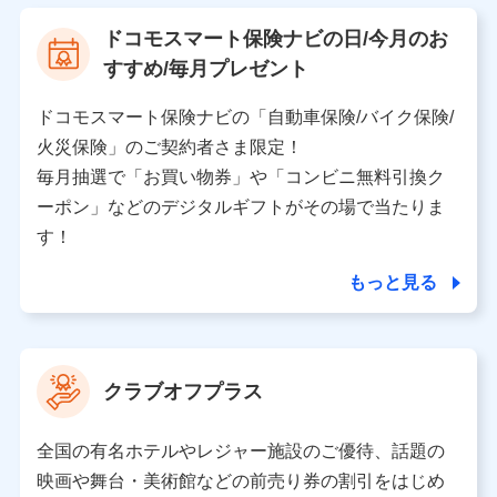
【利用する者の利用目的】
ドコモスマート保険ナビの日/今月のお
当社又は株式会社NTTドコモが提供する保険関連サービ
すすめ/毎月プレゼント
スにおけるユーザ登録受付および管理のため
当社又は株式会社NTTドコモと取引のあるもしくは委託
を受けている保険会社・提携会社の保険その他に関する
ドコモスマート保険ナビの「自動車保険/バイク保険/
情報を提供するため、また維持管理等の委託業務遂行の
火災保険」のご契約者さま限定！
ため、またそれらに付帯、関連する当社、株式会社NTT
ドコモおよび提携会社のサービスを案内、提供するため
毎月抽選で「お買い物券」や「コンビニ無料引換ク
（各サービスで取得したサービス利用履歴、ウェブサイ
ーポン」などのデジタルギフトがその場で当たりま
トの閲覧履歴、購買履歴、ご契約内容等のパーソナルデ
ータを分析して、お客さまの趣味・嗜好・傾向に応じた
す！
サービス・商品等に関するご提案や広告の配信等を行う
ことがあります。）
もっと見る
各種セミナーの開催のため
コンサルティングサービスの実施のため
アンケートやキャンペーン等の実施のため
上記に係る案内・手続き・管理等付帯業務を行うため
クラブオフプラス
【当該個人データの管理について責任を有する者の名称・住
所・代表者名】
全国の有名ホテルやレジャー施設のご優待、話題の
当該個人データを取り扱う各共同利用者（詳細は次のとお
映画や舞台・美術館などの前売り券の割引をはじめ
り）