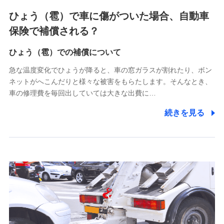
4.家族・友達紹介にて取得した個人情報
ひょう（雹）で車に傷がついた場合、自動車
被紹介者への連絡、及び当社と取引のあるもしくは委託を受
保険で補償される？
けている保険会社・提携会社の保険その他に関する情報を提
供し、金融商品等の契約を勧奨するため
ひょう（雹）での補償について
アンケートやキャンペーン等の実施のため
上記に係る連絡・手続き・管理等付帯業務を行うため
急な温度変化でひょうが降ると、車の窓ガラスが割れたり、ボン
ネットがへこんだりと様々な被害をもらたします。そんなとき、
5.通話録音にて取得する情報
車の修理費を毎回出していては大きな出費に…
電話対応の品質向上およびお問合せ内容の正確な把握のため
続きを見る
6.採用応募者の個人情報
採用選考および入社手続を実施するため
7.社員（従業者）の個人情報
人事･勤怠･健康・労務等の管理、給与支給、福利厚生・採用
退職関連処理等の各種手続きのため、当社と従業員または従
業員同士の連絡のため