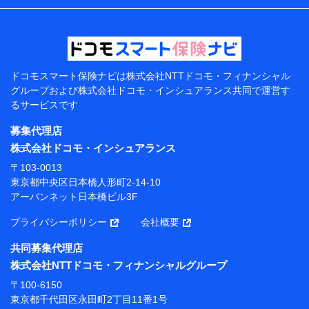
などの情報、ペットの種類や年齢などの情報などが含ま
れます。
提供当事者から受領当事者が個人データを取得する方法
電子的・電磁的方法等
【共同して利用する者の範囲】
ドコモスマート保険ナビは
株式会社NTTドコモ・フィナンシャル
グループおよび
株式会社ドコモ・インシュアランス共同で
運営す
当社
るサービスです
株式会社NTTドコモ・フィナンシャルグループ
募集代理店
【利用目的】
株式会社ドコモ・インシュアランス
当社または株式会社NTTドコモ・フィナンシャルグルー
〒103-0013
プが提供する保険関連サービスにおけるユーザー登録受
東京都中央区日本橋人形町2-14-10
付および管理のため
アーバンネット日本橋ビル3F
当社または株式会社NTTドコモ・フィナンシャルグルー
プと取引のあるもしくは委託を受けている保険会社・提
プライバシーポリシー
会社概要
携会社の保険その他に関する情報を提供するため、また
維持管理等の委託業務遂行のため、またそれらに付帯、
共同募集代理店
関連する当社または株式会社NTTドコモ・フィナンシャ
株式会社NTTドコモ・フィナンシャルグループ
ルグループおよび提携会社のサービスを案内、提供する
ため
〒100-6150
（各サービスで取得したサービス利用履歴、ウェブサイ
東京都千代田区永田町2丁目11番1号
トの閲覧履歴、購買履歴、ご契約内容等のパーソナルデ