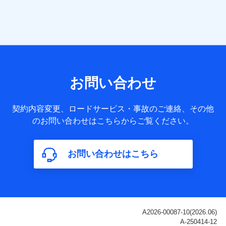
当社は株式会社NTTドコモ・フィナンシャルグループ
との間で、以下のとおり個人データを共同利用しま
す。
【共同して利用される利用データの項目】
当社または株式会社NTTドコモ・フィナンシャルグループが
サービス提供等を通じて取得した、以下の情報などの個人デ
お問い合わせ
ータ
基本情報
契約内容変更、ロードサービス・事故のご連絡、その他
氏名、電話番号、メールアドレス、お客さまの識別子、
のお問い合わせはこちらからご覧ください。
属性、連絡先、dポイントサービスのご利用に関する情
報。例として、dポイントカード番号、性別、年齢、家族
構成、住所、dポイント残高、dポイント利用履歴などが
お問い合わせはこちら
含まれます。
利用情報
当社または株式会社NTTドコモ・フィナンシャルグルー
プが提供する各種サービスなどのご契約・ご利用などに
関する情報。例として、当社または株式会社NTTドコ
モ・フィナンシャルグループが提供する各種サービスの
ご契約状態・ご利用履歴インターネット利用時の行動に
関する情報、アプリケーション利用時の行動に関する情