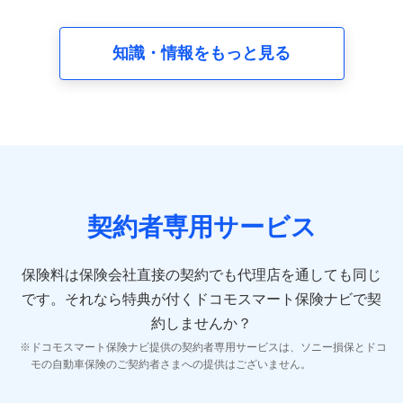
請求受付時、資料請求受付時又はユーザー登録受付時に
提供いただいた情報（氏名、住所、生年月日、性別、保
険契約者と被保険者の関係、保険加入の目的、保険商品
知識・情報をもっと見る
の内容、保険料、保険料のお支払方法、車のメーカーや
走行距離などの情報、建物の構造や築年数などの情報、
ペットの種類や年齢など）及びお客様との応対記録 （お
客様に提示した比較見積の試算結果情報、メールマガジ
ンを提供した際のメール内容や送信履歴の情報及び保険
の更改案内等を提供した際のメール内容や送信履歴など
の情報）が含まれます。
保険契約情報
当社又は株式会社NTTドコモが取得し、又は保有する保
険契約に関する情報。例として、保険契約者及び被保険
契約者専用サービス
者の氏名、住所、生年月日、性別、保険契約者と被保険
者の関係、保険加入の目的、保険商品の内容、保険料、
保険料のお支払方法、車のメーカーや走行距離などの情
保険料は保険会社直接の契約でも代理店を通しても同じ
報、建物の構造や築年数などの情報、ペットの種類や年
齢などの情報などが含まれます。
です。
それなら特典が付くドコモスマート保険ナビで契
約しませんか？
【共同して利用する者の範囲】
ドコモスマート保険ナビ提供の契約者専用サービスは、ソニー損保とドコ
当社
モの自動車保険のご契約者さまへの提供はございません。
株式会社NTTドコモ