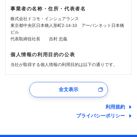
事業者の名称・住所・代表者名
株式会社ドコモ・インシュアランス
東京都中央区日本橋人形町2-14-10 アーバンネット日本橋
ビル
代表取締役社長 吉村 忠義
個人情報の利用目的の公表
当社が取得する個人情報の利用目的は以下の通りです。
1.見積請求受付時、資料請求受付時、ユーザー登録受
付時
全文表示
ユーザー登録受付および、管理のため
郵便、電話、およびＥメール等により、当社と取引のあるも
しくは委託を受けている保険会社・提携会社の保険その他に
利用規約
関する情報を提供し、金融商品等の契約を勧奨するため、ま
プライバシーポリシー
た維持管理等の委託業務遂行のため、またそれらに付帯、関
連する当社および提携会社のサービスを案内、提供するため
（なお、当社は複数の保険会社と取引があり、取得した個人
情報を取引のある他の保険会社の商品・サービスをご提案す