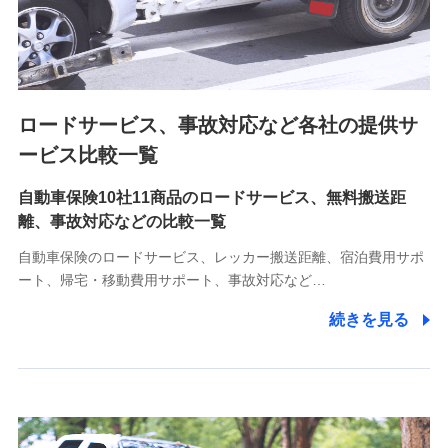
8.取引先個人情報
取引先としての選定業務、営業情報の提供業務、契約締結手
続き業務、取引管理業務、およびこれらに準ずる業務の遂行
のため
ロードサービス、事故対応など各社の提供サ
9.お問い合わせ情報
各種お問い合わせに対応するため
ービス比較一覧
自動車保険10社11商品のロードサービス、無料搬送距
10.受託業務の 個人情報
離、事故対応などの比較一覧
受託業務の遂行およびこれらに準ずる業務の遂行のため
自動車保険のロードサービス、レッカー搬送距離、宿泊費用サポ
11.マイカー通勤管理クラウド並びに法人向けASPサー
ート、帰宅・移動費用サポート、事故対応など…
ビスに関してのお問い合わせ情報
続きを見る
各種お問い合わせに対応するため
当社のサービスに関する情報提供や、皆様に有用なお知らせ
をお送りするため
アンケートの送付のため
当社のサービスや媒体の運営改善に必要なデータを解析し、
分析するため
当社の対応品質向上やお問い合わせ内容の正確な把握のため