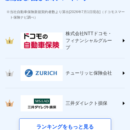
(https://www.jihoken.co.jp/)
ソニー損害保険株式会社
当社自動車保険新規契約者数より算出[2026年7月1日現在]（ドコモスマー
(https://www.sonysonpo.co.jp/)
ト保険ナビ調べ）
損害保険ジャパン株式会社 (https://www.sompo-
japan.co.jp/)
株式会社NTTドコモ・
ＳＯＭＰＯダイレクト損害保険株式会社
フィナンシャルグルー
(https://www.sompo-direct.co.jp/)
プ
チューリッヒ保険会社 (https://www.zurich.co.jp/)
東京海上日動火災保険株式会社
(https://www.tokiomarine-nichido.co.jp/)
日新火災海上保険株式会社
チューリッヒ保険会社
(https://www.nisshinfire.co.jp/)
ペット＆ファミリー損害保険株式会社
(https://www.petfamilyins.co.jp/)
三井住友海上火災保険株式会社 (https://www.ms-
ins.com/)
三井ダイレクト損保
三井ダイレクト損害保険株式会社
(https://www.mitsui-direct.co.jp/)
■生命保険
ランキングをもっと見る