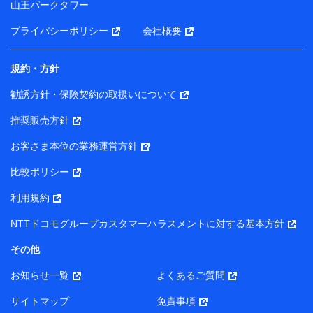
山王パークタワー
ータを分析して、お客さまの趣味・嗜好・傾向に応じた
サービス・商品等に関するご提案や広告の配信等を行う
プライバシーポリシー
会社概要
ことがあります。）
各種セミナーの開催のため
コンサルティングサービスの実施のため
規約・方針
アンケートやキャンペーン等の実施のため
上記に係る案内・手続き・管理等付帯業務を行うため
勧誘方針・保険契約の取扱いについて
【当該個人データの管理について責任を有する者の名称・住
推奨販売方針
所・代表者名】
お客さま本位の業務運営方針
当該個人データを取り扱う各共同利用者（詳細は次のとお
り）
比較ポリシー
東京都千代田区永田町2丁目11番1号 山王パークタワー
利用規約
株式会社NTTドコモ・フィナンシャルグループ 代表取締役
社長 廣井 孝史
NTTドコモグループカスタマーハラスメントに対する基本方針
東京都中央区日本橋人形町2-14-10 アーバンネット日本橋
その他
ビル 3F
お知らせ一覧
よくあるご質問
株式会社ドコモ・インシュアランス 代表取締役社長 吉
村 忠義
サイトマップ
免責事項