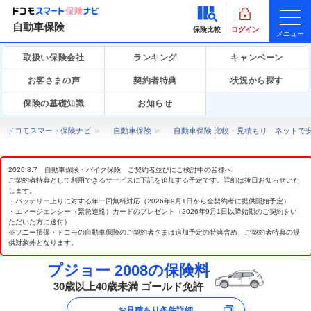
自動車保険
保険比較
ログイン
メニュー
取扱い保険会社
ランキング
キャンペーン
お客さまの声
契約者特典
状況から探す
保険の基礎知識
お知らせ
ドコモスマート保険ナビ
自動車保険
自動車保険 比較・見積もり ネットで
2026.8.7 自動車保険・バイク保険 ご契約者並びにご検討中の皆様へ
ご契約者特典として利用できるサービスに下記を追加する予定です。詳細は後日お知らせいた
します。
・バッテリー上りに対する年一回無料対応（2026年9月1日から全契約者に提供開始予定）
・エマージェンシー（緊急連絡）カードのプレゼント（2026年9月1日以降始期のご契約をい
ただいた方に送付）
※ソニー損保・ドコモの自動車保険のご契約者さまは追加予定の特典含め、ご契約者特典の提
供対象外となります。
プジョー 2008の保険料
30歳以上40歳未満 ゴールド免許
お見積もり条件詳細