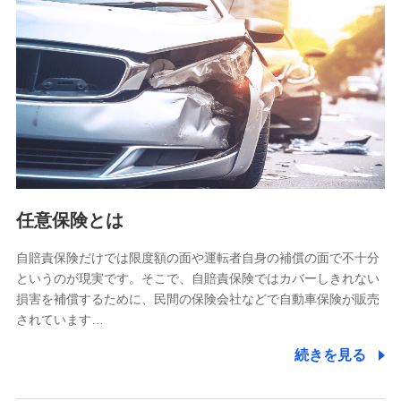
【共同して利用される利用データの項目】
当社又は株式会社NTTドコモがサービス提供等を通じて取得
した、以下の情報などの個人データ
基本情報
氏名、電話番号、メールアドレス、お客さまの識別子、
属性、連絡先、dポイントサービスのご利用に関する情
報。例として、dポイントカード番号、性別、年齢、家族
構成、住所、dポイント残高、dポイント利用履歴などが
含まれます。
利用情報
任意保険とは
当社又は株式会社NTTドコモが提供する各種サービスな
どのご契約・ご利用などに関する情報。例として、当社
又は株式会社NTTドコモが提供する各種サービスのご契
自賠責保険だけでは限度額の面や運転者自身の補償の面で不十分
約状態・ご利用履歴インターネット利用時の行動に関す
というのが現実です。そこで、自賠責保険ではカバーしきれない
る情報、アプリケーション利用時の行動に関する情報、
損害を補償するために、民間の保険会社などで自動車保険が販売
購入されたサービスや商品の名称・購入場所・決済に関
されています…
する情報、アンケートの回答に関する情報などが含まれ
ます。
続きを見る
保険関連サービス情報
当社又は株式会社NTTドコモが提供する保険関連サービ
スに関して取得し、又は保有する情報。例として、見積