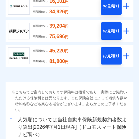
16,101
円
車両保険なし
お見積り
34,926
円
車両保険あり
39,204
円
車両保険なし
お見積り
75,696
円
車両保険あり
45,220
円
車両保険なし
お見積り
81,800
円
車両保険あり
こちらでご案内しております保険料は概算であり、実際にご契約い
ただける保険料とは異なります。また保険会社によって補償内容や
特約名称なども異なる場合がございます。あらかじめご了承くださ
い。
人気順については当社
新規契約者数よ
り算出[
年
月
日現在]（ドコモスマート保険
ナビ調べ）