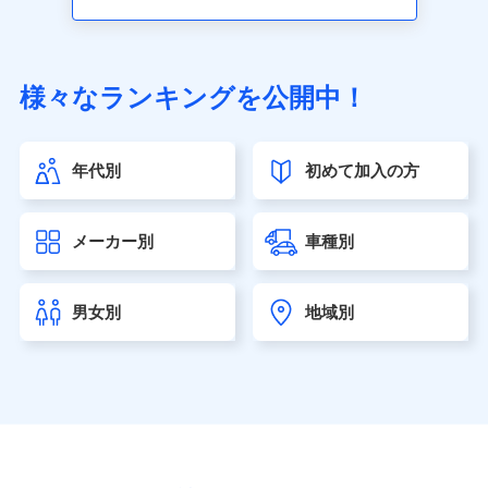
アクサ生命保険株式会社（https://www.axa.co.jp/）
SBI生命保険株式会社（https://www.sbilife.co.jp/）
FWD生命保険株式会社（https://www.fwdlife.co.jp/）
ソニー生命保険株式会社
様々なランキングを公開中！
（https://www.sonylife.co.jp）
SOMPOひまわり生命保険株式会社
（https://www.himawari-life.co.jp/）
年代別
初めて加入の方
第一ネオ生命保険株式会社（https://neofirst.co.jp/）
大樹生命保険株式会社（https://www.taiju-life.co.jp）
太陽生命保険株式会社（https://www.taiyo-
メーカー別
車種別
seimei.co.jp）
チューリッヒ生命保険株式会社
（https://www.zurichlife.co.jp/）
男女別
地域別
東京海上日動あんしん生命保険株式会社
（https://www.tmn-anshin.co.jp/）
なないろ生命保険株式会社
（https://www.nanairolife.co.jp/）
日本生命保険相互会社（https://www.nissay.co.jp）
はなさく生命保険株式会社
（https://www.life8739.co.jp/）
マニュライフ生命保険株式会社