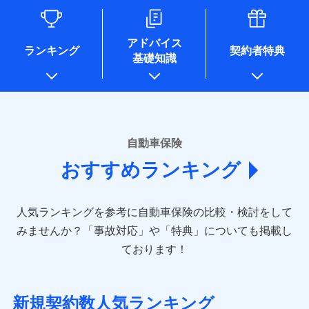
るために利用させていただくことがあります。）
各種セミナーの開催のため
コンサルティングサービスの実施のため
アドバイス
アンケートやキャンペーン等の実施のため
ランキング
契約者特典
基礎知識
上記に係る案内・手続き・管理等付帯業務を行うため
* 当社が委託を受けている保険会社の情報は、保険会社のホ
ームページに掲載しておりますので、ご確認ください。
■損害保険
あいおいニッセイ同和損害保険株式会社
自動車保険
(https://www.aioinissaydowa.co.jp/)
おすすめランキング
アクサ損害保険株式会社 (https://www.axa-
direct.co.jp/)
アニコム損害保険株式会社 (https://www.anicom-
人気ランキングを参考に自動車保険の比較・検討をして
sompo.co.jp/)
東京海上ダイレクト損害保険株式会社 (https://www.e-
みませんか？
「事故対応」や「特典」についても掲載し
design.net/)
ております！
AIG損害保険株式会社 (https://www.aig.co.jp/sonpo)
ＳＢＩ損害保険株式会社
(https://www.sbisonpo.co.jp/)
新規契約数人気ランキング
ジェイアイ傷害火災保険株式会社