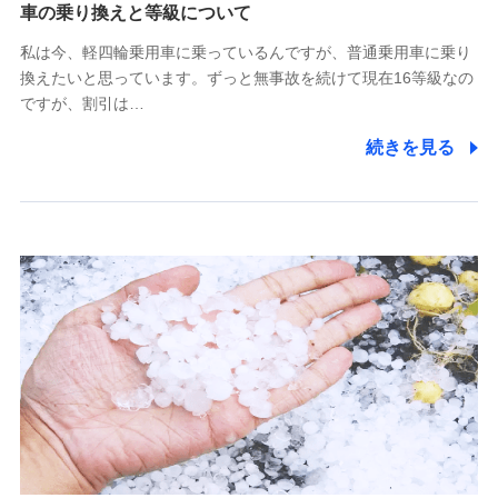
(https://www.tokiomarine-x.co.jp/)
車の乗り換えと等級について
ペットメディカルサポート株式会社
私は今、軽四輪乗用車に乗っているんですが、普通乗用車に乗り
(https://pshoken.co.jp/)
換えたいと思っています。ずっと無事故を続けて現在16等級なの
リトルファミリー少額短期保険株式会社
ですが、割引は…
(https://www.littlefamily-ssi.com/)
続きを見る
2.共同募集を行う代理店から受領する個人情報
郵便、電話、およびＥメール等により、当社と取引のあるも
しくは委託を受けている保険会社・提携会社の保険その他に
関する情報を提供し、金融商品等の契約を勧奨するため、ま
た維持管理等の委託業務遂行のため、またそれらに付帯、関
連する当社および提携会社のサービスを案内、提供するため
（なお、当社は複数の保険会社と取引があり、取得した個人
情報を取引のある他の保険会社の商品・サービスをご提案す
るために利用させていただくことがあります。）
上記に係る連絡・手続き・管理等付帯業務を行うため
3.セミナー募集サイトから取得した個人情報
各種セミナーの案内、開催のため
上記に係る連絡・手続き・管理等付帯業務を行うため