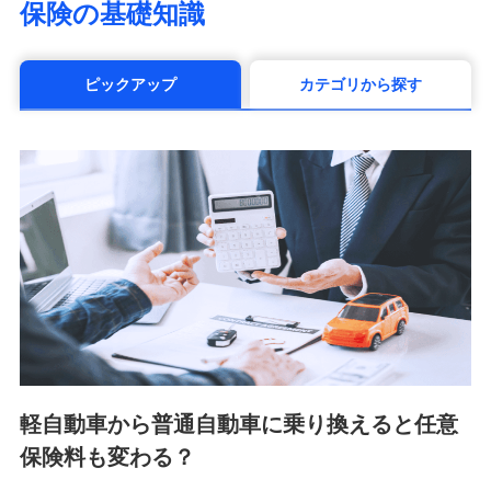
保険の基礎知識
（https://www.manulife.co.jp/）
三井住友海上あいおい生命保険株式会社
（https://www.msa-life.co.jp/）
ピックアップ
カテゴリから探す
メットライフ生命株式会社(https://www.metlife.co.jp/)
メディケア生命保険株式会社
（https://www.medicarelife.com/）
■少額短期保険
株式会社アシロ少額短期保険 (https://kailash.co.jp/)
SBIいきいき少額短期保険会社 (https://www.i-
sedai.com/)
SBIペット少額短期保険株式会社 (https://www.sbipet-
ssi.co.jp/)
SBIリスタ少額短期保険会社
(https://www.jishin.co.jp/)
スマートプラス少額短期保険株式会社
（https://www.smartplus-insurance.com/）
軽自動車から普通自動車に乗り換えると任意
チューリッヒ少額短期保険株式会社
保険料も変わる？
(https://www.zurichssi.co.jp/)
Tokio Marine X少額短期保険株式会社