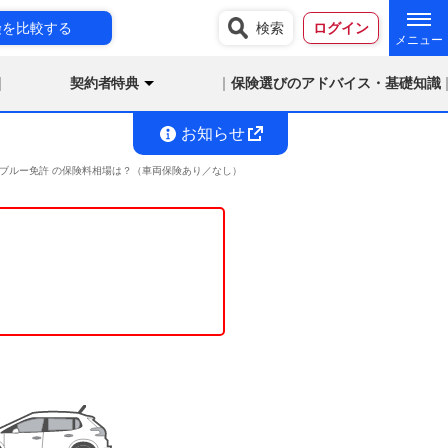
険を比較する
検索
ログイン
契約者特典
保険選びのアドバイス・基礎知識
お知らせ
未満 ブルー免許 の保険料相場は？（車両保険あり／なし）