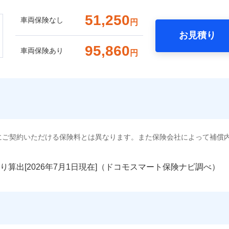
51,250
車両保険なし
円
お見積り
95,860
車両保険あり
円
にご契約いただける保険料とは異なります。また保険会社によって補償
り算出[
年
月
日現在]（ドコモスマート保険ナビ調べ）