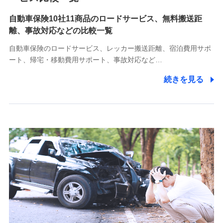
自動車保険10社11商品のロードサービス、無料搬送距
10.受託業務の 個人情報
離、事故対応などの比較一覧
受託業務の遂行およびこれらに準ずる業務の遂行のため
自動車保険のロードサービス、レッカー搬送距離、宿泊費用サポ
11.マイカー通勤管理クラウド並びに法人向けASPサー
ート、帰宅・移動費用サポート、事故対応など…
ビスに関してのお問い合わせ情報
続きを見る
各種お問い合わせに対応するため
当社のサービスに関する情報提供や、皆様に有用なお知らせ
をお送りするため
アンケートの送付のため
当社のサービスや媒体の運営改善に必要なデータを解析し、
分析するため
当社の対応品質向上やお問い合わせ内容の正確な把握のため
個人情報保護管理者の職名、連絡先
株式会社ドコモ・インシュアランス 営業部長
〒103-0013 東京都中央区日本橋人形町2-14-10 アーバン
ネット日本橋ビル 3F
株式会社ドコモ・インシュアランス