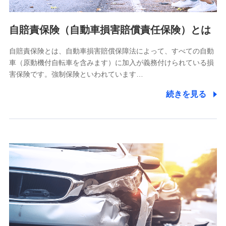
個人情報の第三者提供について
当社ではご本人の同意がある場合または法令に基づく場合を
自賠責保険（自動車損害賠償責任保険）とは
除き、第三者に提供いたしません。
自賠責保険とは、自動車損害賠償保障法によって、すべての自動
業務の委託
車（原動機付自転車を含みます）に加入が義務付けられている損
当社は利用目的の達成に必要な範囲内において個人情報の取
害保険です。強制保険といわれています…
り扱いの全部または一部を委託する場合があります。
続きを見る
個人データの共同利用
当社は株式会社NTTドコモとの間で、以下のとおり個
人データを共同利用します。
【共同して利用される利用データの項目】
当社又は株式会社NTTドコモがサービス提供等を通じて取得
した、以下の情報などの個人データ
基本情報
氏名、電話番号、メールアドレス、お客さまの識別子、
属性、連絡先、dポイントサービスのご利用に関する情