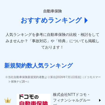
■損害保険
あいおいニッセイ同和損害保険株式会社
自動車保険
(https://www.aioinissaydowa.co.jp/)
おすすめランキング
アクサ損害保険株式会社 (https://www.axa-
direct.co.jp/)
アニコム損害保険株式会社 (https://www.anicom-
人気ランキングを参考に自動車保険の比較・検討をして
sompo.co.jp/)
東京海上ダイレクト損害保険株式会社 (https://www.e-
みませんか？
「事故対応」や「特典」についても掲載し
design.net/)
ております！
AIG損害保険株式会社 (https://www.aig.co.jp/sonpo)
ＳＢＩ損害保険株式会社
(https://www.sbisonpo.co.jp/)
新規契約数人気ランキング
ジェイアイ傷害火災保険株式会社
(https://www.jihoken.co.jp/)
ソニー損害保険株式会社
当社自動車保険新規契約者数より算出[2026年7月1日現在]（ドコモスマー
(https://www.sonysonpo.co.jp/)
ト保険ナビ調べ）
損害保険ジャパン株式会社 (https://www.sompo-
japan.co.jp/)
株式会社NTTドコモ・
ＳＯＭＰＯダイレクト損害保険株式会社
フィナンシャルグルー
(https://www.sompo-direct.co.jp/)