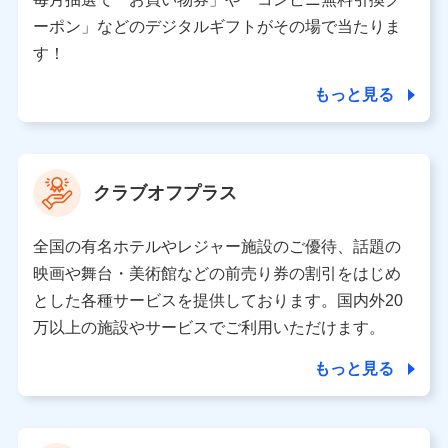
（各サービスで取得したサービス利用履歴、ウェブサイ
ーポン」などのデジタルギフトがその場で当たりま
トの閲覧履歴、購買履歴、ご契約内容等のパーソナルデ
ータを分析して、お客さまの趣味・嗜好・傾向に応じた
す！
サービス・商品等に関するご提案や広告の配信等を行う
ことがあります。）
もっと見る
各種セミナーの開催のため
コンサルティングサービスの実施のため
アンケートやキャンペーン等の実施のため
上記に係る案内・手続き・管理等付帯業務を行うため
クラブオフプラス
【当該個人データの管理について責任を有する者の名称・住
所・代表者名】
全国の有名ホテルやレジャー施設のご優待、話題の
当該個人データを取り扱う各共同利用者（詳細は次のとお
映画や舞台・美術館などの前売り券の割引をはじめ
り）
とした各種サービスを提供しております。国内外20
東京都千代田区永田町2丁目11番1号 山王パークタワー
万以上の施設やサービスでご利用いただけます。
株式会社NTTドコモ 代表取締役社長 前田 義晃
もっと見る
東京都中央区日本橋人形町2-14-10 アーバンネット日本橋
ビル 3F
株式会社ドコモ・インシュアランス 代表取締役社長 吉
村 忠義