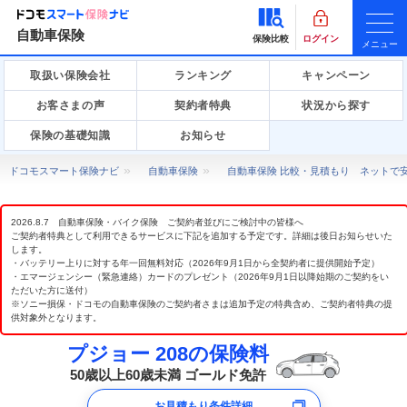
自動車保険
保険比較
ログイン
メニュー
取扱い保険会社
ランキング
キャンペーン
お客さまの声
契約者特典
状況から探す
保険の基礎知識
お知らせ
ドコモスマート保険ナビ
自動車保険
自動車保険 比較・見積もり ネットで
2026.8.7 自動車保険・バイク保険 ご契約者並びにご検討中の皆様へ
ご契約者特典として利用できるサービスに下記を追加する予定です。詳細は後日お知らせいた
します。
・バッテリー上りに対する年一回無料対応（2026年9月1日から全契約者に提供開始予定）
・エマージェンシー（緊急連絡）カードのプレゼント（2026年9月1日以降始期のご契約をい
ただいた方に送付）
※ソニー損保・ドコモの自動車保険のご契約者さまは追加予定の特典含め、ご契約者特典の提
供対象外となります。
プジョー 208の保険料
50歳以上60歳未満 ゴールド免許
お見積もり条件詳細