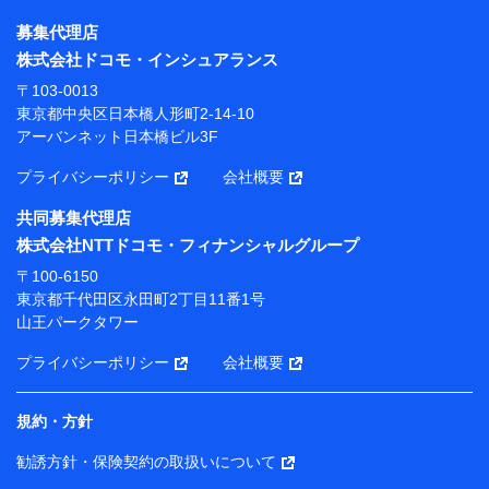
株式会社NTTドコモ・フィナンシャルグループ
募集代理店
【利用目的】
株式会社ドコモ・インシュアランス
当社または株式会社NTTドコモ・フィナンシャルグルー
〒103-0013
プが提供する保険関連サービスにおけるユーザー登録受
東京都中央区日本橋人形町2-14-10
付および管理のため
アーバンネット日本橋ビル3F
当社または株式会社NTTドコモ・フィナンシャルグルー
プと取引のあるもしくは委託を受けている保険会社・提
プライバシーポリシー
会社概要
携会社の保険その他に関する情報を提供するため、また
維持管理等の委託業務遂行のため、またそれらに付帯、
共同募集代理店
関連する当社または株式会社NTTドコモ・フィナンシャ
株式会社NTTドコモ・フィナンシャルグループ
ルグループおよび提携会社のサービスを案内、提供する
ため
〒100-6150
（各サービスで取得したサービス利用履歴、ウェブサイ
東京都千代田区永田町2丁目11番1号
トの閲覧履歴、購買履歴、ご契約内容等のパーソナルデ
山王パークタワー
ータを分析して、お客さまの趣味・嗜好・傾向に応じた
サービス・商品等に関するご提案や広告の配信等を行う
プライバシーポリシー
会社概要
ことがあります。）
各種セミナーの開催のため
コンサルティングサービスの実施のため
規約・方針
アンケートやキャンペーン等の実施のため
上記に係る案内・手続き・管理等付帯業務を行うため
勧誘方針・保険契約の取扱いについて
【当該個人データの管理について責任を有する者の名称・住