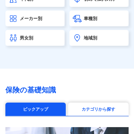
大樹生命保険株式会社（https://www.taiju-life.co.jp）
太陽生命保険株式会社（https://www.taiyo-
メーカー別
車種別
seimei.co.jp）
チューリッヒ生命保険株式会社
（https://www.zurichlife.co.jp/）
男女別
地域別
東京海上日動あんしん生命保険株式会社
（https://www.tmn-anshin.co.jp/）
なないろ生命保険株式会社
（https://www.nanairolife.co.jp/）
日本生命保険相互会社（https://www.nissay.co.jp）
はなさく生命保険株式会社
（https://www.life8739.co.jp/）
マニュライフ生命保険株式会社
保険の基礎知識
（https://www.manulife.co.jp/）
三井住友海上あいおい生命保険株式会社
（https://www.msa-life.co.jp/）
ピックアップ
カテゴリから探す
メットライフ生命株式会社(https://www.metlife.co.jp/)
メディケア生命保険株式会社
（https://www.medicarelife.com/）