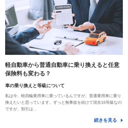
■少額短期保険
株式会社アシロ少額短期保険 (https://kailash.co.jp/)
SBIいきいき少額短期保険会社 (https://www.i-
sedai.com/)
SBIペット少額短期保険株式会社 (https://www.sbipet-
ssi.co.jp/)
SBIリスタ少額短期保険会社
(https://www.jishin.co.jp/)
スマートプラス少額短期保険株式会社
（https://www.smartplus-insurance.com/）
軽自動車から普通自動車に乗り換えると任意
チューリッヒ少額短期保険株式会社
保険料も変わる？
(https://www.zurichssi.co.jp/)
Tokio Marine X少額短期保険株式会社
(https://www.tokiomarine-x.co.jp/)
車の乗り換えと等級について
ペットメディカルサポート株式会社
私は今、軽四輪乗用車に乗っているんですが、普通乗用車に乗り
(https://pshoken.co.jp/)
換えたいと思っています。ずっと無事故を続けて現在16等級なの
リトルファミリー少額短期保険株式会社
ですが、割引は…
(https://www.littlefamily-ssi.com/)
続きを見る
2.共同募集を行う代理店から受領する個人情報