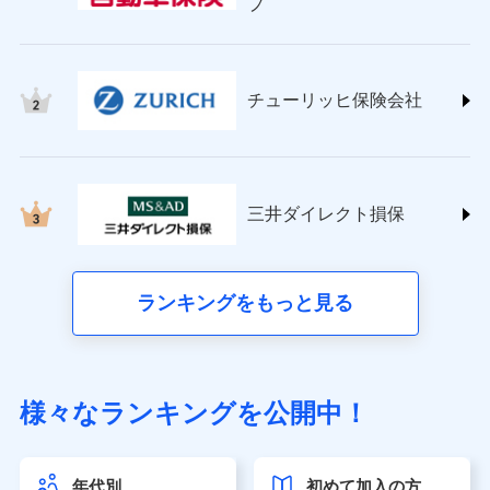
プ
チューリッヒ保険会社 (https://www.zurich.co.jp/)
東京海上日動火災保険株式会社
(https://www.tokiomarine-nichido.co.jp/)
日新火災海上保険株式会社
チューリッヒ保険会社
(https://www.nisshinfire.co.jp/)
ペット＆ファミリー損害保険株式会社
(https://www.petfamilyins.co.jp/)
三井住友海上火災保険株式会社 (https://www.ms-
ins.com/)
三井ダイレクト損保
三井ダイレクト損害保険株式会社
(https://www.mitsui-direct.co.jp/)
■生命保険
ランキングをもっと見る
アクサ生命保険株式会社（https://www.axa.co.jp/）
SBI生命保険株式会社（https://www.sbilife.co.jp/）
FWD生命保険株式会社（https://www.fwdlife.co.jp/）
ソニー生命保険株式会社
様々なランキングを公開中！
（https://www.sonylife.co.jp）
SOMPOひまわり生命保険株式会社
（https://www.himawari-life.co.jp/）
年代別
初めて加入の方
第一ネオ生命保険株式会社（https://neofirst.co.jp/）