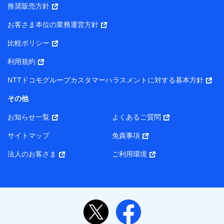
推奨販売方針
所・代表者名】
お客さま本位の業務運営方針
当該個人データを取り扱う各共同利用者（詳細は次のとお
り）
比較ポリシー
東京都千代田区永田町2丁目11番1号 山王パークタワー
利用規約
株式会社NTTドコモ・フィナンシャルグループ 代表取締役
社長 廣井 孝史
NTTドコモグループカスタマーハラスメントに対する基本方針
東京都中央区日本橋人形町2-14-10 アーバンネット日本橋
その他
ビル 3F
お知らせ一覧
よくあるご質問
株式会社ドコモ・インシュアランス 代表取締役社長 吉
村 忠義
サイトマップ
免責事項
また当社は、オンライン面談による保険のご相談にあたっ
法人のお客さま
ご利用環境
て、以下の提携代理店とお客様の個人データを共同利用する
ことがあります。
1. 共同利用する個人データの項目
氏名、生年月日、住所、メールアドレス、電話番号、個