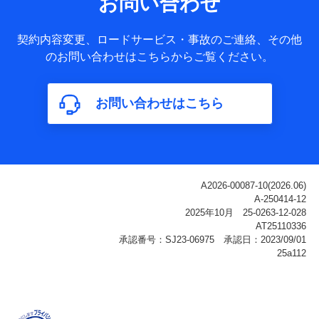
お問い合わせ
ータ
基本情報
契約内容変更、ロードサービス・事故のご連絡、その他
氏名、電話番号、メールアドレス、お客さまの識別子、
のお問い合わせはこちらからご覧ください。
属性、連絡先、dポイントサービスのご利用に関する情
報。例として、dポイントカード番号、性別、年齢、家族
構成、住所、dポイント残高、dポイント利用履歴などが
お問い合わせはこちら
含まれます。
利用情報
当社または株式会社NTTドコモ・フィナンシャルグルー
プが提供する各種サービスなどのご契約・ご利用などに
関する情報。例として、当社または株式会社NTTドコ
モ・フィナンシャルグループが提供する各種サービスの
ご契約状態・ご利用履歴インターネット利用時の行動に
関する情報、アプリケーション利用時の行動に関する情
報、購入されたサービスや商品の名称・購入場所・決済
に関する情報、アンケートの回答に関する情報などが含
まれます。
保険関連サービス情報
当社または株式会社NTTドコモ・フィナンシャルグルー
プが提供する保険関連サービスに関して取得し、又は保
有する情報。例として、見積請求受付時、資料請求受付
時又はユーザー登録受付時に提供いただいた情報（氏