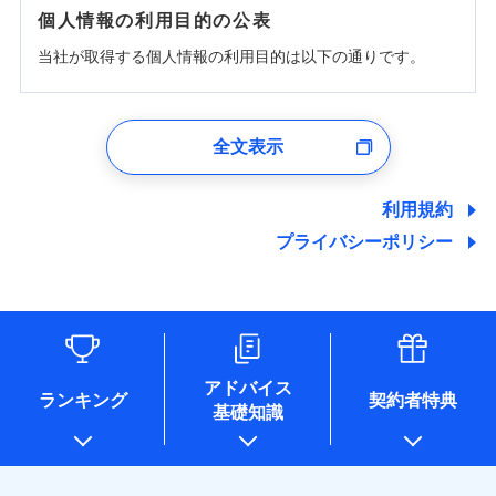
個人情報の利用目的の公表
当社が取得する個人情報の利用目的は以下の通りです。
1.見積請求受付時、資料請求受付時、ユーザー登録受
付時
全文表示
ユーザー登録受付および、管理のため
郵便、電話、およびＥメール等により、当社と取引のあるも
しくは委託を受けている保険会社・提携会社の保険その他に
利用規約
関する情報を提供し、金融商品等の契約を勧奨するため、ま
プライバシーポリシー
た維持管理等の委託業務遂行のため、またそれらに付帯、関
連する当社および提携会社のサービスを案内、提供するため
（なお、当社は複数の保険会社と取引があり、取得した個人
情報を取引のある他の保険会社の商品・サービスをご提案す
るために利用させていただくことがあります。）
各種セミナーの開催のため
コンサルティングサービスの実施のため
アドバイス
アンケートやキャンペーン等の実施のため
ランキング
契約者特典
基礎知識
上記に係る案内・手続き・管理等付帯業務を行うため
* 当社が委託を受けている保険会社の情報は、保険会社のホ
ームページに掲載しておりますので、ご確認ください。