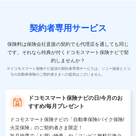
の情報）が含まれます。
保険契約情報
当社又は株式会社NTTドコモが取得し、又は保有する保
険契約に関する情報。例として、保険契約者及び被保険
契約者専用サービス
者の氏名、住所、生年月日、性別、保険契約者と被保険
者の関係、保険加入の目的、保険商品の内容、保険料、
保険料のお支払方法、車のメーカーや走行距離などの情
保険料は保険会社直接の契約でも代理店を通しても同じ
報、建物の構造や築年数などの情報、ペットの種類や年
齢などの情報などが含まれます。
です。
それなら特典が付くドコモスマート保険ナビで契
約しませんか？
【共同して利用する者の範囲】
ドコモスマート保険ナビ提供の契約者専用サービスは、ソニー損保とドコ
当社
モの自動車保険のご契約者さまへの提供はございません。
株式会社NTTドコモ
【利用する者の利用目的】
ドコモスマート保険ナビの日/今月のお
当社又は株式会社NTTドコモが提供する保険関連サービ
すすめ/毎月プレゼント
スにおけるユーザ登録受付および管理のため
当社又は株式会社NTTドコモと取引のあるもしくは委託
を受けている保険会社・提携会社の保険その他に関する
ドコモスマート保険ナビの「自動車保険/バイク保険/
情報を提供するため、また維持管理等の委託業務遂行の
火災保険」のご契約者さま限定！
ため、またそれらに付帯、関連する当社、株式会社NTT
ドコモおよび提携会社のサービスを案内、提供するため
毎月抽選で「お買い物券」や「コンビニ無料引換ク