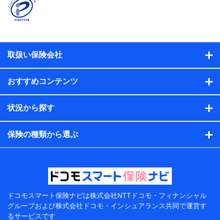
名、住所、生年月日、性別、保険契約者と被保険者の関
係、保険加入の目的、保険商品の内容、保険料、保険料
のお支払方法、車のメーカーや走行距離などの情報、建
物の構造や築年数などの情報、ペットの種類や年齢な
ど）及びお客様との応対記録（お客様に提示した比較見
積の試算結果情報、メールマガジンを提供した際のメー
取扱い保険会社
ル内容や送信履歴の情報及び保険の更改案内等を提供し
た際のメール内容や送信履歴などの情報）が含まれま
す。
おすすめコンテンツ
保険契約情報
当社または株式会社NTTドコモ・フィナンシャルグルー
プが取得し、又は保有する保険契約に関する情報。例と
状況から探す
して、保険契約者及び被保険者の氏名、住所、生年月
日、性別、保険契約者と被保険者の関係、保険加入の目
的、保険商品の内容、保険料、保険料のお支払方法、車
保険の種類から選ぶ
のメーカーや走行距離などの情報、建物の構造や築年数
などの情報、ペットの種類や年齢などの情報などが含ま
れます。
提供当事者から受領当事者が個人データを取得する方法
電子的・電磁的方法等
【共同して利用する者の範囲】
ドコモスマート保険ナビは
株式会社NTTドコモ・フィナンシャル
グループおよび
株式会社ドコモ・インシュアランス共同で
運営す
当社
るサービスです