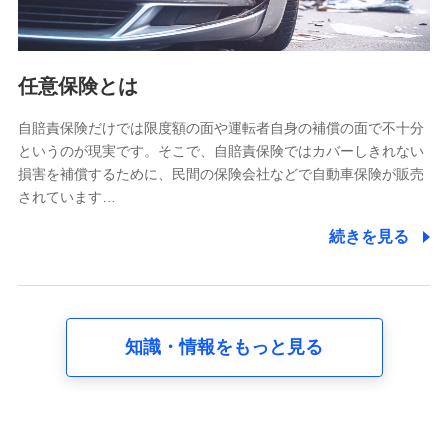
報。例として、dポイントカード番号、性別、年齢、家族
構成、住所、dポイント残高、dポイント利用履歴などが
含まれます。
利用情報
任意保険とは
当社又は株式会社NTTドコモが提供する各種サービスな
どのご契約・ご利用などに関する情報。例として、当社
又は株式会社NTTドコモが提供する各種サービスのご契
自賠責保険だけでは限度額の面や運転者自身の補償の面で不十分
約状態・ご利用履歴インターネット利用時の行動に関す
というのが現実です。そこで、自賠責保険ではカバーしきれない
る情報、アプリケーション利用時の行動に関する情報、
損害を補償するために、民間の保険会社などで自動車保険が販売
購入されたサービスや商品の名称・購入場所・決済に関
されています…
する情報、アンケートの回答に関する情報などが含まれ
ます。
続きを見る
保険関連サービス情報
当社又は株式会社NTTドコモが提供する保険関連サービ
スに関して取得し、又は保有する情報。例として、見積
請求受付時、資料請求受付時又はユーザー登録受付時に
提供いただいた情報（氏名、住所、生年月日、性別、保
険契約者と被保険者の関係、保険加入の目的、保険商品
知識・情報をもっと見る
の内容、保険料、保険料のお支払方法、車のメーカーや
走行距離などの情報、建物の構造や築年数などの情報、
ペットの種類や年齢など）及びお客様との応対記録 （お
客様に提示した比較見積の試算結果情報、メールマガジ
ンを提供した際のメール内容や送信履歴の情報及び保険
の更改案内等を提供した際のメール内容や送信履歴など