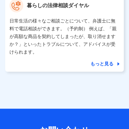
暮らしの法律相談ダイヤル
※ 当社および株式会社NTTドコモは、お客さまの情報を利
用させていただくにあたっては、「NTTドコモ パーソナル
日常生活の様々なご相談ごとについて、弁護士に無
データ憲章」に定める行動原則を順守します 。
※ パーソナルデータダッシュボードの「第三者提供の管
料で電話相談ができます。（予約制） 例えば、「親
理」の設定状態にかかわらず、共同利用する場合がありま
が高額な商品を契約してしまったが、取り消せます
す。
か？」といったトラブルについて、アドバイスが受
※ dポイントクラブ会員ではないお客さま（2019年12月11
けられます。
日以降、一度もdポイントクラブ会員であったことがないお
客さまに限る）に関する、2019年12月10日以前に取得した
もっと見る
個人データは、こちら の利用目的の範囲内に限って共同利
用します。
当社は株式会社NTTドコモ・フィナンシャルグループ
との間で、以下のとおり個人データを共同利用しま
す。
【共同して利用される利用データの項目】
当社または株式会社NTTドコモ・フィナンシャルグループが
サービス提供等を通じて取得した、以下の情報などの個人デ