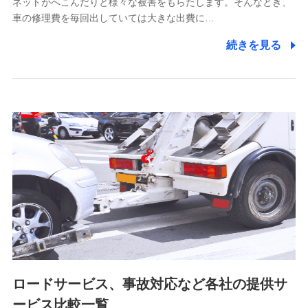
ネットがへこんだりと様々な被害をもらたします。そんなとき、
5.通話録音にて取得する情報
車の修理費を毎回出していては大きな出費に…
電話対応の品質向上およびお問合せ内容の正確な把握のため
続きを見る
6.採用応募者の個人情報
採用選考および入社手続を実施するため
7.社員（従業者）の個人情報
人事･勤怠･健康・労務等の管理、給与支給、福利厚生・採用
退職関連処理等の各種手続きのため、当社と従業員または従
業員同士の連絡のため
8.取引先個人情報
取引先としての選定業務、営業情報の提供業務、契約締結手
続き業務、取引管理業務、およびこれらに準ずる業務の遂行
のため
ロードサービス、事故対応など各社の提供サ
9.お問い合わせ情報
各種お問い合わせに対応するため
ービス比較一覧