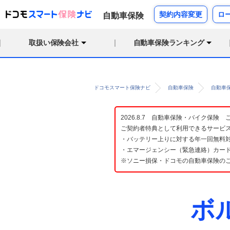
契約内容変更
ロ
自動車保険
取扱い保険会社
自動車保険ランキング
ドコモスマート保険ナビ
自動車保険
自動車
2026.8.7 自動車保険・バイク保
ご契約者特典として利用できるサービ
・バッテリー上りに対する年一回無料対
・エマージェンシー（緊急連絡）カード
※ソニー損保・ドコモの自動車保険の
ボ