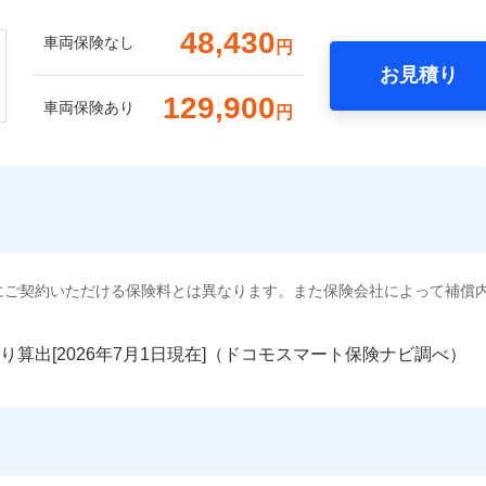
48,430
車両保険なし
円
お見積り
129,900
車両保険あり
円
にご契約いただける保険料とは異なります。また保険会社によって補償
り算出[
年
月
日現在]（ドコモスマート保険ナビ調べ）