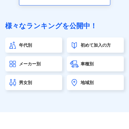
アクサ生命保険株式会社（https://www.axa.co.jp/）
SBI生命保険株式会社（https://www.sbilife.co.jp/）
FWD生命保険株式会社（https://www.fwdlife.co.jp/）
ソニー生命保険株式会社
様々なランキングを公開中！
（https://www.sonylife.co.jp）
SOMPOひまわり生命保険株式会社
（https://www.himawari-life.co.jp/）
年代別
初めて加入の方
第一ネオ生命保険株式会社（https://neofirst.co.jp/）
大樹生命保険株式会社（https://www.taiju-life.co.jp）
太陽生命保険株式会社（https://www.taiyo-
メーカー別
車種別
seimei.co.jp）
チューリッヒ生命保険株式会社
（https://www.zurichlife.co.jp/）
男女別
地域別
東京海上日動あんしん生命保険株式会社
（https://www.tmn-anshin.co.jp/）
なないろ生命保険株式会社
（https://www.nanairolife.co.jp/）
日本生命保険相互会社（https://www.nissay.co.jp）
はなさく生命保険株式会社
（https://www.life8739.co.jp/）
マニュライフ生命保険株式会社