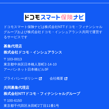
などの情報、ペットの種類や年齢などの情報などが含ま
れます。
提供当事者から受領当事者が個人データを取得する方法
電子的・電磁的方法等
【共同して利用する者の範囲】
ドコモスマート保険ナビは
株式会社NTTドコモ・フィナンシャル
グループおよび
株式会社ドコモ・インシュアランス共同で
運営す
当社
るサービスです
株式会社NTTドコモ・フィナンシャルグループ
募集代理店
【利用目的】
株式会社ドコモ・インシュアランス
当社または株式会社NTTドコモ・フィナンシャルグルー
〒103-0013
プが提供する保険関連サービスにおけるユーザー登録受
東京都中央区日本橋人形町2-14-10
付および管理のため
アーバンネット日本橋ビル3F
当社または株式会社NTTドコモ・フィナンシャルグルー
プと取引のあるもしくは委託を受けている保険会社・提
プライバシーポリシー
会社概要
携会社の保険その他に関する情報を提供するため、また
維持管理等の委託業務遂行のため、またそれらに付帯、
共同募集代理店
関連する当社または株式会社NTTドコモ・フィナンシャ
株式会社NTTドコモ・フィナンシャルグループ
ルグループおよび提携会社のサービスを案内、提供する
ため
〒100-6150
（各サービスで取得したサービス利用履歴、ウェブサイ
東京都千代田区永田町2丁目11番1号
トの閲覧履歴、購買履歴、ご契約内容等のパーソナルデ