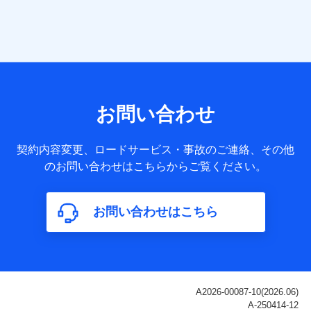
当社は株式会社NTTドコモ・フィナンシャルグループ
との間で、以下のとおり個人データを共同利用しま
す。
【共同して利用される利用データの項目】
当社または株式会社NTTドコモ・フィナンシャルグループが
サービス提供等を通じて取得した、以下の情報などの個人デ
お問い合わせ
ータ
基本情報
契約内容変更、ロードサービス・事故のご連絡、その他
氏名、電話番号、メールアドレス、お客さまの識別子、
のお問い合わせはこちらからご覧ください。
属性、連絡先、dポイントサービスのご利用に関する情
報。例として、dポイントカード番号、性別、年齢、家族
構成、住所、dポイント残高、dポイント利用履歴などが
お問い合わせはこちら
含まれます。
利用情報
当社または株式会社NTTドコモ・フィナンシャルグルー
プが提供する各種サービスなどのご契約・ご利用などに
関する情報。例として、当社または株式会社NTTドコ
モ・フィナンシャルグループが提供する各種サービスの
ご契約状態・ご利用履歴インターネット利用時の行動に
関する情報、アプリケーション利用時の行動に関する情