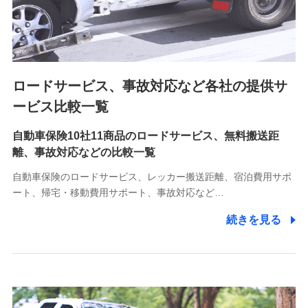
8.取引先個人情報
取引先としての選定業務、営業情報の提供業務、契約締結手
続き業務、取引管理業務、およびこれらに準ずる業務の遂行
のため
ロードサービス、事故対応など各社の提供サ
9.お問い合わせ情報
各種お問い合わせに対応するため
ービス比較一覧
自動車保険10社11商品のロードサービス、無料搬送距
10.受託業務の 個人情報
離、事故対応などの比較一覧
受託業務の遂行およびこれらに準ずる業務の遂行のため
自動車保険のロードサービス、レッカー搬送距離、宿泊費用サポ
11.マイカー通勤管理クラウド並びに法人向けASPサー
ート、帰宅・移動費用サポート、事故対応など…
ビスに関してのお問い合わせ情報
続きを見る
各種お問い合わせに対応するため
当社のサービスに関する情報提供や、皆様に有用なお知らせ
をお送りするため
アンケートの送付のため
当社のサービスや媒体の運営改善に必要なデータを解析し、
分析するため
当社の対応品質向上やお問い合わせ内容の正確な把握のため