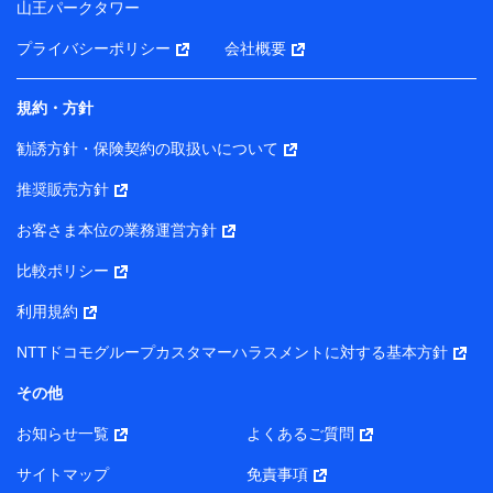
山王パークタワー
ータを分析して、お客さまの趣味・嗜好・傾向に応じた
サービス・商品等に関するご提案や広告の配信等を行う
プライバシーポリシー
会社概要
ことがあります。）
各種セミナーの開催のため
コンサルティングサービスの実施のため
規約・方針
アンケートやキャンペーン等の実施のため
上記に係る案内・手続き・管理等付帯業務を行うため
勧誘方針・保険契約の取扱いについて
【当該個人データの管理について責任を有する者の名称・住
推奨販売方針
所・代表者名】
お客さま本位の業務運営方針
当該個人データを取り扱う各共同利用者（詳細は次のとお
り）
比較ポリシー
東京都千代田区永田町2丁目11番1号 山王パークタワー
利用規約
株式会社NTTドコモ・フィナンシャルグループ 代表取締役
社長 廣井 孝史
NTTドコモグループカスタマーハラスメントに対する基本方針
東京都中央区日本橋人形町2-14-10 アーバンネット日本橋
その他
ビル 3F
お知らせ一覧
よくあるご質問
株式会社ドコモ・インシュアランス 代表取締役社長 吉
村 忠義
サイトマップ
免責事項