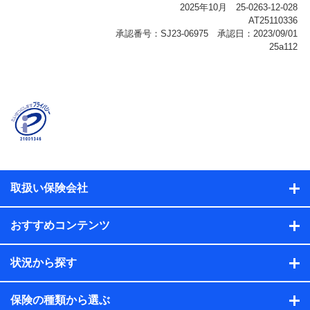
報、購入されたサービスや商品の名称・購入場所・決済
に関する情報、アンケートの回答に関する情報などが含
まれます。
保険関連サービス情報
当社または株式会社NTTドコモ・フィナンシャルグルー
プが提供する保険関連サービスに関して取得し、又は保
有する情報。例として、見積請求受付時、資料請求受付
時又はユーザー登録受付時に提供いただいた情報（氏
名、住所、生年月日、性別、保険契約者と被保険者の関
係、保険加入の目的、保険商品の内容、保険料、保険料
のお支払方法、車のメーカーや走行距離などの情報、建
物の構造や築年数などの情報、ペットの種類や年齢な
ど）及びお客様との応対記録（お客様に提示した比較見
積の試算結果情報、メールマガジンを提供した際のメー
取扱い保険会社
ル内容や送信履歴の情報及び保険の更改案内等を提供し
た際のメール内容や送信履歴などの情報）が含まれま
す。
おすすめコンテンツ
保険契約情報
当社または株式会社NTTドコモ・フィナンシャルグルー
プが取得し、又は保有する保険契約に関する情報。例と
状況から探す
して、保険契約者及び被保険者の氏名、住所、生年月
日、性別、保険契約者と被保険者の関係、保険加入の目
的、保険商品の内容、保険料、保険料のお支払方法、車
保険の種類から選ぶ
のメーカーや走行距離などの情報、建物の構造や築年数