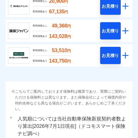
20,900
円
車両保険なし
お見積り
67,135
円
車両保険あり
49,368
円
車両保険なし
お見積り
143,028
円
車両保険あり
53,510
円
車両保険なし
お見積り
143,750
円
車両保険あり
こちらでご案内しております保険料は概算であり、実際にご契約い
ただける保険料とは異なります。また保険会社によって補償内容や
特約名称なども異なる場合がございます。あらかじめご了承くださ
い。
人気順については当社
新規契約者数よ
り算出[
年
月
日現在]（ドコモスマート保険
ナビ調べ）