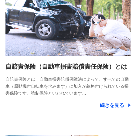
個人情報保護管理者の職名、連絡先
株式会社ドコモ・インシュアランス 営業部長
〒103-0013 東京都中央区日本橋人形町2-14-10 アーバン
ネット日本橋ビル 3F
株式会社ドコモ・インシュアランス
個人情報の第三者提供について
当社ではご本人の同意がある場合または法令に基づく場合を
自賠責保険（自動車損害賠償責任保険）とは
除き、第三者に提供いたしません。
自賠責保険とは、自動車損害賠償保障法によって、すべての自動
業務の委託
車（原動機付自転車を含みます）に加入が義務付けられている損
当社は利用目的の達成に必要な範囲内において個人情報の取
害保険です。強制保険といわれています…
り扱いの全部または一部を委託する場合があります。
続きを見る
個人データの共同利用
当社は株式会社NTTドコモとの間で、以下のとおり個
人データを共同利用します。