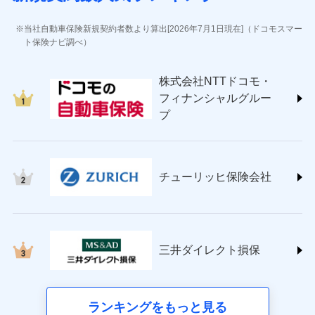
(https://www.jihoken.co.jp/)
ソニー損害保険株式会社
当社自動車保険新規契約者数より算出[2026年7月1日現在]（ドコモスマー
(https://www.sonysonpo.co.jp/)
ト保険ナビ調べ）
損害保険ジャパン株式会社 (https://www.sompo-
japan.co.jp/)
株式会社NTTドコモ・
ＳＯＭＰＯダイレクト損害保険株式会社
フィナンシャルグルー
(https://www.sompo-direct.co.jp/)
プ
チューリッヒ保険会社 (https://www.zurich.co.jp/)
東京海上日動火災保険株式会社
(https://www.tokiomarine-nichido.co.jp/)
日新火災海上保険株式会社
チューリッヒ保険会社
(https://www.nisshinfire.co.jp/)
ペット＆ファミリー損害保険株式会社
(https://www.petfamilyins.co.jp/)
三井住友海上火災保険株式会社 (https://www.ms-
ins.com/)
三井ダイレクト損保
三井ダイレクト損害保険株式会社
(https://www.mitsui-direct.co.jp/)
■生命保険
ランキングをもっと見る