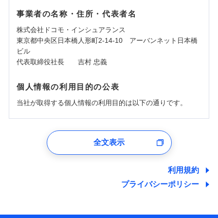
事業者の名称・住所・代表者名
株式会社ドコモ・インシュアランス
東京都中央区日本橋人形町2-14-10 アーバンネット日本橋
ビル
代表取締役社長 吉村 忠義
個人情報の利用目的の公表
当社が取得する個人情報の利用目的は以下の通りです。
1.見積請求受付時、資料請求受付時、ユーザー登録受
付時
全文表示
ユーザー登録受付および、管理のため
郵便、電話、およびＥメール等により、当社と取引のあるも
しくは委託を受けている保険会社・提携会社の保険その他に
利用規約
関する情報を提供し、金融商品等の契約を勧奨するため、ま
プライバシーポリシー
た維持管理等の委託業務遂行のため、またそれらに付帯、関
連する当社および提携会社のサービスを案内、提供するため
（なお、当社は複数の保険会社と取引があり、取得した個人
情報を取引のある他の保険会社の商品・サービスをご提案す