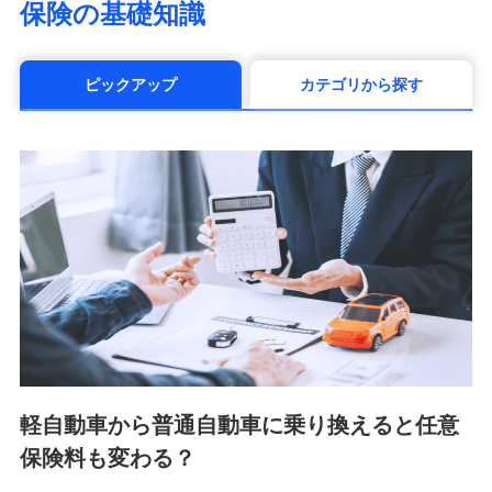
保険の基礎知識
（https://www.manulife.co.jp/）
三井住友海上あいおい生命保険株式会社
（https://www.msa-life.co.jp/）
ピックアップ
カテゴリから探す
メットライフ生命株式会社(https://www.metlife.co.jp/)
メディケア生命保険株式会社
（https://www.medicarelife.com/）
■少額短期保険
株式会社アシロ少額短期保険 (https://kailash.co.jp/)
SBIいきいき少額短期保険会社 (https://www.i-
sedai.com/)
SBIペット少額短期保険株式会社 (https://www.sbipet-
ssi.co.jp/)
SBIリスタ少額短期保険会社
(https://www.jishin.co.jp/)
スマートプラス少額短期保険株式会社
（https://www.smartplus-insurance.com/）
軽自動車から普通自動車に乗り換えると任意
チューリッヒ少額短期保険株式会社
保険料も変わる？
(https://www.zurichssi.co.jp/)
Tokio Marine X少額短期保険株式会社