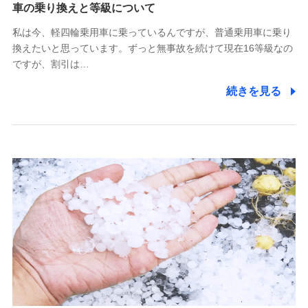
(https://www.tokiomarine-x.co.jp/)
車の乗り換えと等級について
ペットメディカルサポート株式会社
私は今、軽四輪乗用車に乗っているんですが、普通乗用車に乗り
(https://pshoken.co.jp/)
換えたいと思っています。ずっと無事故を続けて現在16等級なの
リトルファミリー少額短期保険株式会社
ですが、割引は…
(https://www.littlefamily-ssi.com/)
続きを見る
2.共同募集を行う代理店から受領する個人情報
郵便、電話、およびＥメール等により、当社と取引のあるも
しくは委託を受けている保険会社・提携会社の保険その他に
関する情報を提供し、金融商品等の契約を勧奨するため、ま
た維持管理等の委託業務遂行のため、またそれらに付帯、関
連する当社および提携会社のサービスを案内、提供するため
（なお、当社は複数の保険会社と取引があり、取得した個人
情報を取引のある他の保険会社の商品・サービスをご提案す
るために利用させていただくことがあります。）
上記に係る連絡・手続き・管理等付帯業務を行うため
3.セミナー募集サイトから取得した個人情報
各種セミナーの案内、開催のため
上記に係る連絡・手続き・管理等付帯業務を行うため