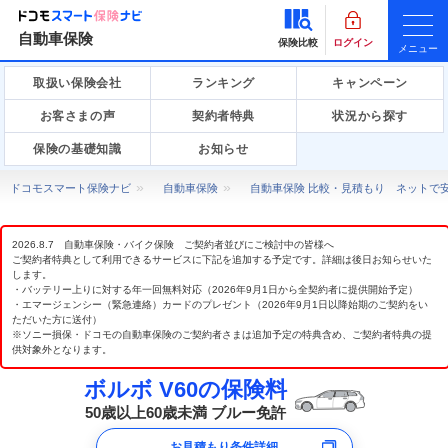
自動車保険
保険比較
ログイン
メニュー
取扱い保険会社
ランキング
キャンペーン
お客さまの声
契約者特典
状況から探す
保険の基礎知識
お知らせ
ドコモスマート保険ナビ
自動車保険
自動車保険 比較・見積もり ネットで
2026.8.7 自動車保険・バイク保険 ご契約者並びにご検討中の皆様へ
ご契約者特典として利用できるサービスに下記を追加する予定です。詳細は後日お知らせいた
します。
・バッテリー上りに対する年一回無料対応（2026年9月1日から全契約者に提供開始予定）
・エマージェンシー（緊急連絡）カードのプレゼント（2026年9月1日以降始期のご契約をい
ただいた方に送付）
※ソニー損保・ドコモの自動車保険のご契約者さまは追加予定の特典含め、ご契約者特典の提
供対象外となります。
ボルボ V60の保険料
50歳以上60歳未満 ブルー免許
お見積もり条件詳細