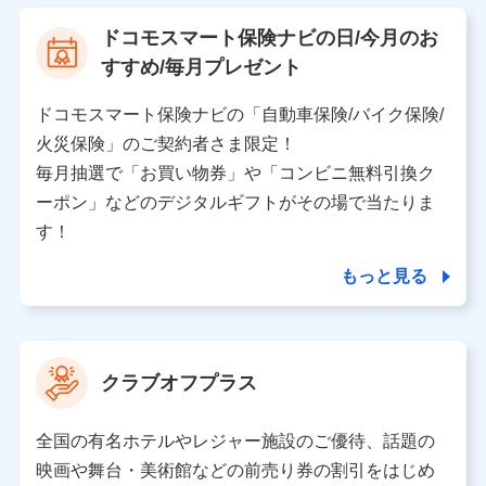
【利用する者の利用目的】
ドコモスマート保険ナビの日/今月のお
当社又は株式会社NTTドコモが提供する保険関連サービ
すすめ/毎月プレゼント
スにおけるユーザ登録受付および管理のため
当社又は株式会社NTTドコモと取引のあるもしくは委託
を受けている保険会社・提携会社の保険その他に関する
ドコモスマート保険ナビの「自動車保険/バイク保険/
情報を提供するため、また維持管理等の委託業務遂行の
火災保険」のご契約者さま限定！
ため、またそれらに付帯、関連する当社、株式会社NTT
ドコモおよび提携会社のサービスを案内、提供するため
毎月抽選で「お買い物券」や「コンビニ無料引換ク
（各サービスで取得したサービス利用履歴、ウェブサイ
ーポン」などのデジタルギフトがその場で当たりま
トの閲覧履歴、購買履歴、ご契約内容等のパーソナルデ
ータを分析して、お客さまの趣味・嗜好・傾向に応じた
す！
サービス・商品等に関するご提案や広告の配信等を行う
ことがあります。）
もっと見る
各種セミナーの開催のため
コンサルティングサービスの実施のため
アンケートやキャンペーン等の実施のため
上記に係る案内・手続き・管理等付帯業務を行うため
クラブオフプラス
【当該個人データの管理について責任を有する者の名称・住
所・代表者名】
全国の有名ホテルやレジャー施設のご優待、話題の
当該個人データを取り扱う各共同利用者（詳細は次のとお
映画や舞台・美術館などの前売り券の割引をはじめ
り）