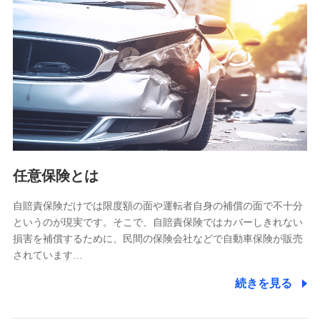
【共同して利用される利用データの項目】
当社又は株式会社NTTドコモがサービス提供等を通じて取得
した、以下の情報などの個人データ
基本情報
氏名、電話番号、メールアドレス、お客さまの識別子、
属性、連絡先、dポイントサービスのご利用に関する情
報。例として、dポイントカード番号、性別、年齢、家族
構成、住所、dポイント残高、dポイント利用履歴などが
含まれます。
利用情報
任意保険とは
当社又は株式会社NTTドコモが提供する各種サービスな
どのご契約・ご利用などに関する情報。例として、当社
又は株式会社NTTドコモが提供する各種サービスのご契
自賠責保険だけでは限度額の面や運転者自身の補償の面で不十分
約状態・ご利用履歴インターネット利用時の行動に関す
というのが現実です。そこで、自賠責保険ではカバーしきれない
る情報、アプリケーション利用時の行動に関する情報、
損害を補償するために、民間の保険会社などで自動車保険が販売
購入されたサービスや商品の名称・購入場所・決済に関
されています…
する情報、アンケートの回答に関する情報などが含まれ
ます。
続きを見る
保険関連サービス情報
当社又は株式会社NTTドコモが提供する保険関連サービ
スに関して取得し、又は保有する情報。例として、見積