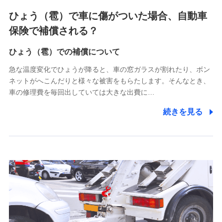
4.家族・友達紹介にて取得した個人情報
ひょう（雹）で車に傷がついた場合、自動車
被紹介者への連絡、及び当社と取引のあるもしくは委託を受
保険で補償される？
けている保険会社・提携会社の保険その他に関する情報を提
供し、金融商品等の契約を勧奨するため
ひょう（雹）での補償について
アンケートやキャンペーン等の実施のため
上記に係る連絡・手続き・管理等付帯業務を行うため
急な温度変化でひょうが降ると、車の窓ガラスが割れたり、ボン
ネットがへこんだりと様々な被害をもらたします。そんなとき、
5.通話録音にて取得する情報
車の修理費を毎回出していては大きな出費に…
電話対応の品質向上およびお問合せ内容の正確な把握のため
続きを見る
6.採用応募者の個人情報
採用選考および入社手続を実施するため
7.社員（従業者）の個人情報
人事･勤怠･健康・労務等の管理、給与支給、福利厚生・採用
退職関連処理等の各種手続きのため、当社と従業員または従
業員同士の連絡のため