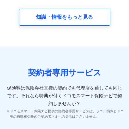
請求受付時、資料請求受付時又はユーザー登録受付時に
提供いただいた情報（氏名、住所、生年月日、性別、保
険契約者と被保険者の関係、保険加入の目的、保険商品
知識・情報をもっと見る
の内容、保険料、保険料のお支払方法、車のメーカーや
走行距離などの情報、建物の構造や築年数などの情報、
ペットの種類や年齢など）及びお客様との応対記録 （お
客様に提示した比較見積の試算結果情報、メールマガジ
ンを提供した際のメール内容や送信履歴の情報及び保険
の更改案内等を提供した際のメール内容や送信履歴など
の情報）が含まれます。
保険契約情報
当社又は株式会社NTTドコモが取得し、又は保有する保
険契約に関する情報。例として、保険契約者及び被保険
契約者専用サービス
者の氏名、住所、生年月日、性別、保険契約者と被保険
者の関係、保険加入の目的、保険商品の内容、保険料、
保険料のお支払方法、車のメーカーや走行距離などの情
保険料は保険会社直接の契約でも代理店を通しても同じ
報、建物の構造や築年数などの情報、ペットの種類や年
齢などの情報などが含まれます。
です。
それなら特典が付くドコモスマート保険ナビで契
約しませんか？
【共同して利用する者の範囲】
ドコモスマート保険ナビ提供の契約者専用サービスは、ソニー損保とドコ
当社
モの自動車保険のご契約者さまへの提供はございません。
株式会社NTTドコモ