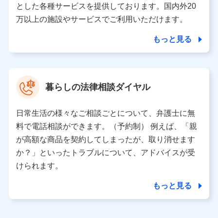
とした各種サービスを提供しております。国内外20
東京都千代田区永田町2丁目11番1号 山王パークタワー
万以上の施設やサービスでご利用いただけます。
株式会社NTTドコモ 代表取締役社長 前田 義晃
もっと見る
東京都中央区日本橋人形町2-14-10 アーバンネット日本橋
ビル 3F
株式会社ドコモ・インシュアランス 代表取締役社長 吉
村 忠義
暮らしの法律相談ダイヤル
※ 当社および株式会社NTTドコモは、お客さまの情報を利
用させていただくにあたっては、「NTTドコモ パーソナル
日常生活の様々なご相談ごとについて、弁護士に無
データ憲章」に定める行動原則を順守します 。
※ パーソナルデータダッシュボードの「第三者提供の管
料で電話相談ができます。（予約制） 例えば、「親
理」の設定状態にかかわらず、共同利用する場合がありま
が高額な商品を契約してしまったが、取り消せます
す。
か？」といったトラブルについて、アドバイスが受
※ dポイントクラブ会員ではないお客さま（2019年12月11
けられます。
日以降、一度もdポイントクラブ会員であったことがないお
客さまに限る）に関する、2019年12月10日以前に取得した
もっと見る
個人データは、こちら の利用目的の範囲内に限って共同利
用します。