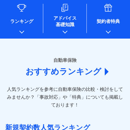
るために利用させていただくことがあります。）
各種セミナーの開催のため
コンサルティングサービスの実施のため
アドバイス
アンケートやキャンペーン等の実施のため
ランキング
契約者特典
基礎知識
上記に係る案内・手続き・管理等付帯業務を行うため
* 当社が委託を受けている保険会社の情報は、保険会社のホ
ームページに掲載しておりますので、ご確認ください。
■損害保険
あいおいニッセイ同和損害保険株式会社
自動車保険
(https://www.aioinissaydowa.co.jp/)
おすすめランキング
アクサ損害保険株式会社 (https://www.axa-
direct.co.jp/)
アニコム損害保険株式会社 (https://www.anicom-
人気ランキングを参考に自動車保険の比較・検討をして
sompo.co.jp/)
東京海上ダイレクト損害保険株式会社 (https://www.e-
みませんか？
「事故対応」や「特典」についても掲載し
design.net/)
ております！
AIG損害保険株式会社 (https://www.aig.co.jp/sonpo)
ＳＢＩ損害保険株式会社
(https://www.sbisonpo.co.jp/)
新規契約数人気ランキング
ジェイアイ傷害火災保険株式会社