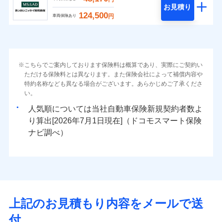
お見積り
124,500
円
車両保険あり
こちらでご案内しております保険料は概算であり、実際にご契約い
ただける保険料とは異なります。また保険会社によって補償内容や
特約名称なども異なる場合がございます。あらかじめご了承くださ
い。
人気順については当社
新規契約者数よ
り算出[
年
月
日現在]（ドコモスマート保険
ナビ調べ）
上記のお見積もり内容をメールで送
付