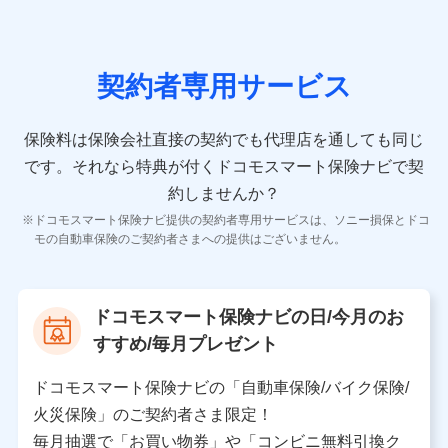
の情報）が含まれます。
保険契約情報
当社又は株式会社NTTドコモが取得し、又は保有する保
険契約に関する情報。例として、保険契約者及び被保険
契約者専用サービス
者の氏名、住所、生年月日、性別、保険契約者と被保険
者の関係、保険加入の目的、保険商品の内容、保険料、
保険料のお支払方法、車のメーカーや走行距離などの情
保険料は保険会社直接の契約でも代理店を通しても同じ
報、建物の構造や築年数などの情報、ペットの種類や年
齢などの情報などが含まれます。
です。
それなら特典が付くドコモスマート保険ナビで契
約しませんか？
【共同して利用する者の範囲】
ドコモスマート保険ナビ提供の契約者専用サービスは、ソニー損保とドコ
当社
モの自動車保険のご契約者さまへの提供はございません。
株式会社NTTドコモ
【利用する者の利用目的】
ドコモスマート保険ナビの日/今月のお
当社又は株式会社NTTドコモが提供する保険関連サービ
すすめ/毎月プレゼント
スにおけるユーザ登録受付および管理のため
当社又は株式会社NTTドコモと取引のあるもしくは委託
を受けている保険会社・提携会社の保険その他に関する
ドコモスマート保険ナビの「自動車保険/バイク保険/
情報を提供するため、また維持管理等の委託業務遂行の
火災保険」のご契約者さま限定！
ため、またそれらに付帯、関連する当社、株式会社NTT
ドコモおよび提携会社のサービスを案内、提供するため
毎月抽選で「お買い物券」や「コンビニ無料引換ク