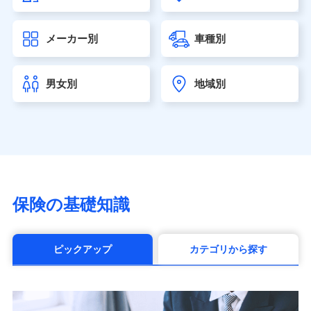
大樹生命保険株式会社（https://www.taiju-life.co.jp）
太陽生命保険株式会社（https://www.taiyo-
メーカー別
車種別
seimei.co.jp）
チューリッヒ生命保険株式会社
（https://www.zurichlife.co.jp/）
男女別
地域別
東京海上日動あんしん生命保険株式会社
（https://www.tmn-anshin.co.jp/）
なないろ生命保険株式会社
（https://www.nanairolife.co.jp/）
日本生命保険相互会社（https://www.nissay.co.jp）
はなさく生命保険株式会社
（https://www.life8739.co.jp/）
マニュライフ生命保険株式会社
保険の基礎知識
（https://www.manulife.co.jp/）
三井住友海上あいおい生命保険株式会社
（https://www.msa-life.co.jp/）
ピックアップ
カテゴリから探す
メットライフ生命株式会社(https://www.metlife.co.jp/)
メディケア生命保険株式会社
（https://www.medicarelife.com/）