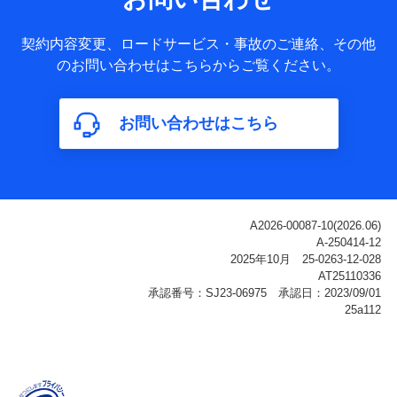
ータ
基本情報
契約内容変更、ロードサービス・事故のご連絡、その他
氏名、電話番号、メールアドレス、お客さまの識別子、
のお問い合わせはこちらからご覧ください。
属性、連絡先、dポイントサービスのご利用に関する情
報。例として、dポイントカード番号、性別、年齢、家族
構成、住所、dポイント残高、dポイント利用履歴などが
お問い合わせはこちら
含まれます。
利用情報
当社または株式会社NTTドコモ・フィナンシャルグルー
プが提供する各種サービスなどのご契約・ご利用などに
関する情報。例として、当社または株式会社NTTドコ
モ・フィナンシャルグループが提供する各種サービスの
ご契約状態・ご利用履歴インターネット利用時の行動に
関する情報、アプリケーション利用時の行動に関する情
報、購入されたサービスや商品の名称・購入場所・決済
に関する情報、アンケートの回答に関する情報などが含
まれます。
保険関連サービス情報
当社または株式会社NTTドコモ・フィナンシャルグルー
プが提供する保険関連サービスに関して取得し、又は保
有する情報。例として、見積請求受付時、資料請求受付
時又はユーザー登録受付時に提供いただいた情報（氏
名、住所、生年月日、性別、保険契約者と被保険者の関