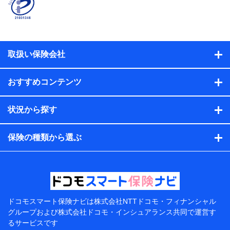
係、保険加入の目的、保険商品の内容、保険料、保険料
のお支払方法、車のメーカーや走行距離などの情報、建
物の構造や築年数などの情報、ペットの種類や年齢な
ど）及びお客様との応対記録（お客様に提示した比較見
積の試算結果情報、メールマガジンを提供した際のメー
取扱い保険会社
ル内容や送信履歴の情報及び保険の更改案内等を提供し
た際のメール内容や送信履歴などの情報）が含まれま
す。
おすすめコンテンツ
保険契約情報
当社または株式会社NTTドコモ・フィナンシャルグルー
プが取得し、又は保有する保険契約に関する情報。例と
状況から探す
して、保険契約者及び被保険者の氏名、住所、生年月
日、性別、保険契約者と被保険者の関係、保険加入の目
的、保険商品の内容、保険料、保険料のお支払方法、車
保険の種類から選ぶ
のメーカーや走行距離などの情報、建物の構造や築年数
などの情報、ペットの種類や年齢などの情報などが含ま
れます。
提供当事者から受領当事者が個人データを取得する方法
電子的・電磁的方法等
【共同して利用する者の範囲】
ドコモスマート保険ナビは
株式会社NTTドコモ・フィナンシャル
グループおよび
株式会社ドコモ・インシュアランス共同で
運営す
当社
るサービスです
株式会社NTTドコモ・フィナンシャルグループ