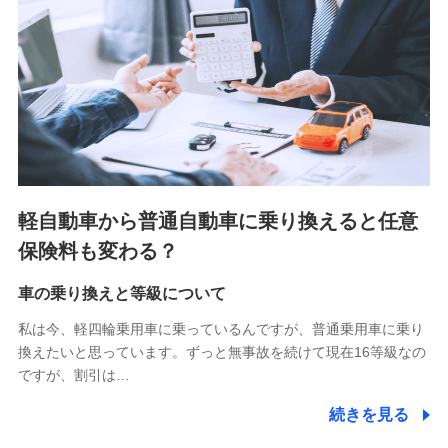
■少額短期保険
株式会社アシロ少額短期保険 (https://kailash.co.jp/)
SBIいきいき少額短期保険会社 (https://www.i-
sedai.com/)
SBIペット少額短期保険株式会社 (https://www.sbipet-
ssi.co.jp/)
SBIリスタ少額短期保険会社
(https://www.jishin.co.jp/)
スマートプラス少額短期保険株式会社
（https://www.smartplus-insurance.com/）
軽自動車から普通自動車に乗り換えると任意
チューリッヒ少額短期保険株式会社
保険料も変わる？
(https://www.zurichssi.co.jp/)
Tokio Marine X少額短期保険株式会社
(https://www.tokiomarine-x.co.jp/)
車の乗り換えと等級について
ペットメディカルサポート株式会社
私は今、軽四輪乗用車に乗っているんですが、普通乗用車に乗り
(https://pshoken.co.jp/)
換えたいと思っています。ずっと無事故を続けて現在16等級なの
リトルファミリー少額短期保険株式会社
ですが、割引は…
(https://www.littlefamily-ssi.com/)
続きを見る
2.共同募集を行う代理店から受領する個人情報