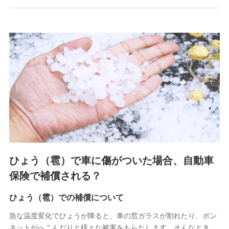
郵便、電話、およびＥメール等により、当社と取引のあるも
しくは委託を受けている保険会社・提携会社の保険その他に
関する情報を提供し、金融商品等の契約を勧奨するため、ま
た維持管理等の委託業務遂行のため、またそれらに付帯、関
連する当社および提携会社のサービスを案内、提供するため
（なお、当社は複数の保険会社と取引があり、取得した個人
情報を取引のある他の保険会社の商品・サービスをご提案す
るために利用させていただくことがあります。）
上記に係る連絡・手続き・管理等付帯業務を行うため
3.セミナー募集サイトから取得した個人情報
各種セミナーの案内、開催のため
上記に係る連絡・手続き・管理等付帯業務を行うため
4.家族・友達紹介にて取得した個人情報
ひょう（雹）で車に傷がついた場合、自動車
被紹介者への連絡、及び当社と取引のあるもしくは委託を受
保険で補償される？
けている保険会社・提携会社の保険その他に関する情報を提
供し、金融商品等の契約を勧奨するため
ひょう（雹）での補償について
アンケートやキャンペーン等の実施のため
上記に係る連絡・手続き・管理等付帯業務を行うため
急な温度変化でひょうが降ると、車の窓ガラスが割れたり、ボン
ネットがへこんだりと様々な被害をもらたします。そんなとき、