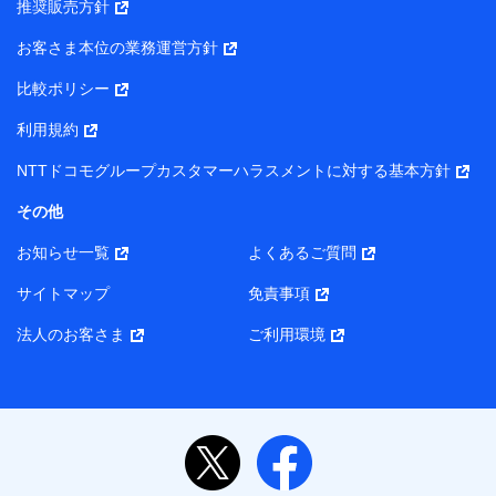
推奨販売方針
所・代表者名】
お客さま本位の業務運営方針
当該個人データを取り扱う各共同利用者（詳細は次のとお
り）
比較ポリシー
東京都千代田区永田町2丁目11番1号 山王パークタワー
利用規約
株式会社NTTドコモ・フィナンシャルグループ 代表取締役
社長 廣井 孝史
NTTドコモグループカスタマーハラスメントに対する基本方針
東京都中央区日本橋人形町2-14-10 アーバンネット日本橋
その他
ビル 3F
お知らせ一覧
よくあるご質問
株式会社ドコモ・インシュアランス 代表取締役社長 吉
村 忠義
サイトマップ
免責事項
また当社は、オンライン面談による保険のご相談にあたっ
法人のお客さま
ご利用環境
て、以下の提携代理店とお客様の個人データを共同利用する
ことがあります。
1. 共同利用する個人データの項目
氏名、生年月日、住所、メールアドレス、電話番号、個
人の属性に関する情報、資料請求の情報（有無を含みま