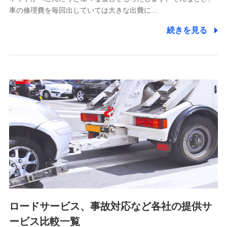
5.通話録音にて取得する情報
車の修理費を毎回出していては大きな出費に…
電話対応の品質向上およびお問合せ内容の正確な把握のため
続きを見る
6.採用応募者の個人情報
採用選考および入社手続を実施するため
7.社員（従業者）の個人情報
人事･勤怠･健康・労務等の管理、給与支給、福利厚生・採用
退職関連処理等の各種手続きのため、当社と従業員または従
業員同士の連絡のため
8.取引先個人情報
取引先としての選定業務、営業情報の提供業務、契約締結手
続き業務、取引管理業務、およびこれらに準ずる業務の遂行
のため
ロードサービス、事故対応など各社の提供サ
9.お問い合わせ情報
各種お問い合わせに対応するため
ービス比較一覧