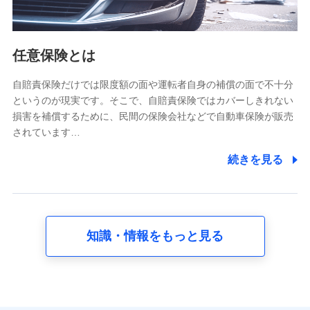
報。例として、dポイントカード番号、性別、年齢、家族
構成、住所、dポイント残高、dポイント利用履歴などが
含まれます。
利用情報
任意保険とは
当社又は株式会社NTTドコモが提供する各種サービスな
どのご契約・ご利用などに関する情報。例として、当社
又は株式会社NTTドコモが提供する各種サービスのご契
自賠責保険だけでは限度額の面や運転者自身の補償の面で不十分
約状態・ご利用履歴インターネット利用時の行動に関す
というのが現実です。そこで、自賠責保険ではカバーしきれない
る情報、アプリケーション利用時の行動に関する情報、
損害を補償するために、民間の保険会社などで自動車保険が販売
購入されたサービスや商品の名称・購入場所・決済に関
されています…
する情報、アンケートの回答に関する情報などが含まれ
ます。
続きを見る
保険関連サービス情報
当社又は株式会社NTTドコモが提供する保険関連サービ
スに関して取得し、又は保有する情報。例として、見積
請求受付時、資料請求受付時又はユーザー登録受付時に
提供いただいた情報（氏名、住所、生年月日、性別、保
険契約者と被保険者の関係、保険加入の目的、保険商品
知識・情報をもっと見る
の内容、保険料、保険料のお支払方法、車のメーカーや
走行距離などの情報、建物の構造や築年数などの情報、
ペットの種類や年齢など）及びお客様との応対記録 （お
客様に提示した比較見積の試算結果情報、メールマガジ
ンを提供した際のメール内容や送信履歴の情報及び保険
の更改案内等を提供した際のメール内容や送信履歴など