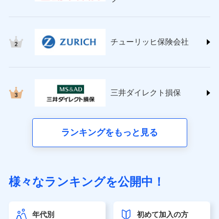
チューリッヒ保険会社 (https://www.zurich.co.jp/)
東京海上日動火災保険株式会社
(https://www.tokiomarine-nichido.co.jp/)
日新火災海上保険株式会社
チューリッヒ保険会社
(https://www.nisshinfire.co.jp/)
ペット＆ファミリー損害保険株式会社
(https://www.petfamilyins.co.jp/)
三井住友海上火災保険株式会社 (https://www.ms-
ins.com/)
三井ダイレクト損保
三井ダイレクト損害保険株式会社
(https://www.mitsui-direct.co.jp/)
■生命保険
ランキングをもっと見る
アクサ生命保険株式会社（https://www.axa.co.jp/）
SBI生命保険株式会社（https://www.sbilife.co.jp/）
FWD生命保険株式会社（https://www.fwdlife.co.jp/）
ソニー生命保険株式会社
様々なランキングを公開中！
（https://www.sonylife.co.jp）
SOMPOひまわり生命保険株式会社
（https://www.himawari-life.co.jp/）
年代別
初めて加入の方
第一ネオ生命保険株式会社（https://neofirst.co.jp/）