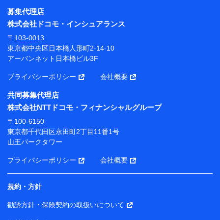
募集代理店
【利用目的】
株式会社ドコモ・インシュアランス
当社または株式会社NTTドコモ・フィナンシャルグルー
〒103-0013
プが提供する保険関連サービスにおけるユーザー登録受
東京都中央区日本橋人形町2-14-10
付および管理のため
アーバンネット日本橋ビル3F
当社または株式会社NTTドコモ・フィナンシャルグルー
プと取引のあるもしくは委託を受けている保険会社・提
プライバシーポリシー
会社概要
携会社の保険その他に関する情報を提供するため、また
維持管理等の委託業務遂行のため、またそれらに付帯、
共同募集代理店
関連する当社または株式会社NTTドコモ・フィナンシャ
株式会社NTTドコモ・フィナンシャルグループ
ルグループおよび提携会社のサービスを案内、提供する
ため
〒100-6150
（各サービスで取得したサービス利用履歴、ウェブサイ
東京都千代田区永田町2丁目11番1号
トの閲覧履歴、購買履歴、ご契約内容等のパーソナルデ
山王パークタワー
ータを分析して、お客さまの趣味・嗜好・傾向に応じた
サービス・商品等に関するご提案や広告の配信等を行う
プライバシーポリシー
会社概要
ことがあります。）
各種セミナーの開催のため
コンサルティングサービスの実施のため
規約・方針
アンケートやキャンペーン等の実施のため
上記に係る案内・手続き・管理等付帯業務を行うため
勧誘方針・保険契約の取扱いについて
【当該個人データの管理について責任を有する者の名称・住