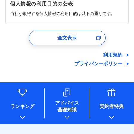
個人情報の利用目的の公表
当社が取得する個人情報の利用目的は以下の通りです。
1.見積請求受付時、資料請求受付時、ユーザー登録受
付時
全文表示
ユーザー登録受付および、管理のため
郵便、電話、およびＥメール等により、当社と取引のあるも
しくは委託を受けている保険会社・提携会社の保険その他に
利用規約
関する情報を提供し、金融商品等の契約を勧奨するため、ま
プライバシーポリシー
た維持管理等の委託業務遂行のため、またそれらに付帯、関
連する当社および提携会社のサービスを案内、提供するため
（なお、当社は複数の保険会社と取引があり、取得した個人
情報を取引のある他の保険会社の商品・サービスをご提案す
るために利用させていただくことがあります。）
各種セミナーの開催のため
コンサルティングサービスの実施のため
アドバイス
アンケートやキャンペーン等の実施のため
ランキング
契約者特典
基礎知識
上記に係る案内・手続き・管理等付帯業務を行うため
* 当社が委託を受けている保険会社の情報は、保険会社のホ
ームページに掲載しておりますので、ご確認ください。