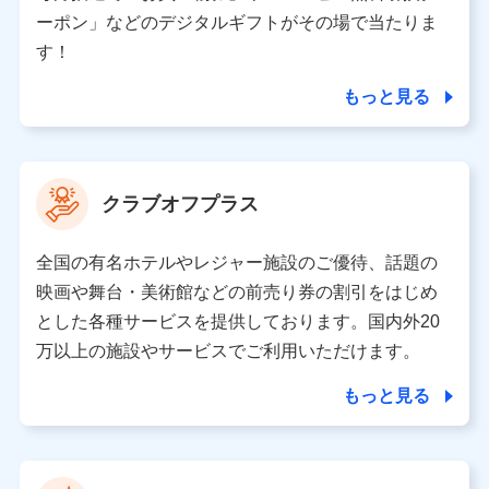
（各サービスで取得したサービス利用履歴、ウェブサイ
ーポン」などのデジタルギフトがその場で当たりま
トの閲覧履歴、購買履歴、ご契約内容等のパーソナルデ
ータを分析して、お客さまの趣味・嗜好・傾向に応じた
す！
サービス・商品等に関するご提案や広告の配信等を行う
ことがあります。）
もっと見る
各種セミナーの開催のため
コンサルティングサービスの実施のため
アンケートやキャンペーン等の実施のため
上記に係る案内・手続き・管理等付帯業務を行うため
クラブオフプラス
【当該個人データの管理について責任を有する者の名称・住
所・代表者名】
全国の有名ホテルやレジャー施設のご優待、話題の
当該個人データを取り扱う各共同利用者（詳細は次のとお
映画や舞台・美術館などの前売り券の割引をはじめ
り）
とした各種サービスを提供しております。国内外20
東京都千代田区永田町2丁目11番1号 山王パークタワー
万以上の施設やサービスでご利用いただけます。
株式会社NTTドコモ 代表取締役社長 前田 義晃
もっと見る
東京都中央区日本橋人形町2-14-10 アーバンネット日本橋
ビル 3F
株式会社ドコモ・インシュアランス 代表取締役社長 吉
村 忠義