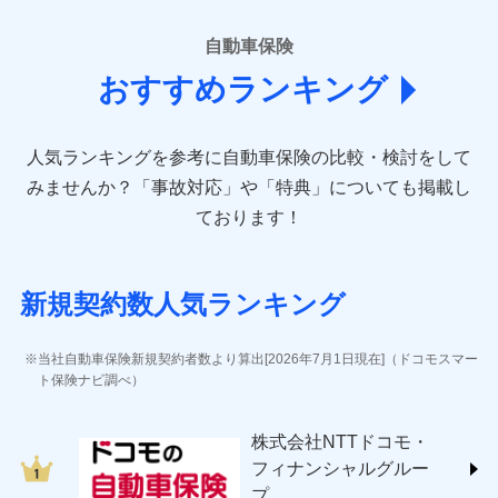
■損害保険
あいおいニッセイ同和損害保険株式会社
自動車保険
(https://www.aioinissaydowa.co.jp/)
おすすめランキング
アクサ損害保険株式会社 (https://www.axa-
direct.co.jp/)
アニコム損害保険株式会社 (https://www.anicom-
人気ランキングを参考に自動車保険の比較・検討をして
sompo.co.jp/)
東京海上ダイレクト損害保険株式会社 (https://www.e-
みませんか？
「事故対応」や「特典」についても掲載し
design.net/)
ております！
AIG損害保険株式会社 (https://www.aig.co.jp/sonpo)
ＳＢＩ損害保険株式会社
(https://www.sbisonpo.co.jp/)
新規契約数人気ランキング
ジェイアイ傷害火災保険株式会社
(https://www.jihoken.co.jp/)
ソニー損害保険株式会社
当社自動車保険新規契約者数より算出[2026年7月1日現在]（ドコモスマー
(https://www.sonysonpo.co.jp/)
ト保険ナビ調べ）
損害保険ジャパン株式会社 (https://www.sompo-
japan.co.jp/)
株式会社NTTドコモ・
ＳＯＭＰＯダイレクト損害保険株式会社
フィナンシャルグルー
(https://www.sompo-direct.co.jp/)
プ