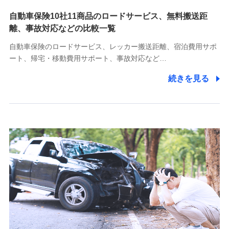
自動車保険10社11商品のロードサービス、無料搬送距
10.受託業務の 個人情報
離、事故対応などの比較一覧
受託業務の遂行およびこれらに準ずる業務の遂行のため
自動車保険のロードサービス、レッカー搬送距離、宿泊費用サポ
11.マイカー通勤管理クラウド並びに法人向けASPサー
ート、帰宅・移動費用サポート、事故対応など…
ビスに関してのお問い合わせ情報
続きを見る
各種お問い合わせに対応するため
当社のサービスに関する情報提供や、皆様に有用なお知らせ
をお送りするため
アンケートの送付のため
当社のサービスや媒体の運営改善に必要なデータを解析し、
分析するため
当社の対応品質向上やお問い合わせ内容の正確な把握のため
個人情報保護管理者の職名、連絡先
株式会社ドコモ・インシュアランス 営業部長
〒103-0013 東京都中央区日本橋人形町2-14-10 アーバン
ネット日本橋ビル 3F
株式会社ドコモ・インシュアランス
個人情報の第三者提供について