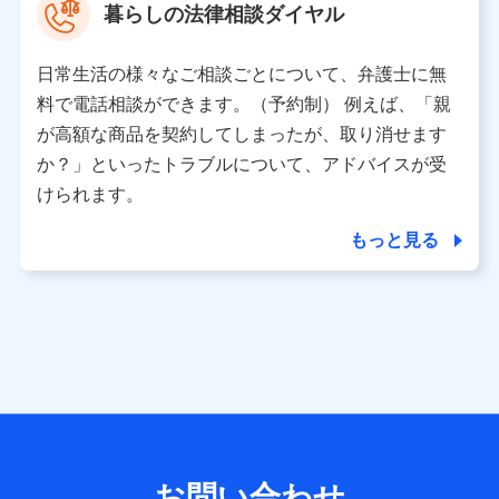
暮らしの法律相談ダイヤル
※ 当社および株式会社NTTドコモは、お客さまの情報を利
用させていただくにあたっては、「NTTドコモ パーソナル
日常生活の様々なご相談ごとについて、弁護士に無
データ憲章」に定める行動原則を順守します 。
※ パーソナルデータダッシュボードの「第三者提供の管
料で電話相談ができます。（予約制） 例えば、「親
理」の設定状態にかかわらず、共同利用する場合がありま
が高額な商品を契約してしまったが、取り消せます
す。
か？」といったトラブルについて、アドバイスが受
※ dポイントクラブ会員ではないお客さま（2019年12月11
けられます。
日以降、一度もdポイントクラブ会員であったことがないお
客さまに限る）に関する、2019年12月10日以前に取得した
もっと見る
個人データは、こちら の利用目的の範囲内に限って共同利
用します。
当社は株式会社NTTドコモ・フィナンシャルグループ
との間で、以下のとおり個人データを共同利用しま
す。
【共同して利用される利用データの項目】
当社または株式会社NTTドコモ・フィナンシャルグループが
サービス提供等を通じて取得した、以下の情報などの個人デ
お問い合わせ