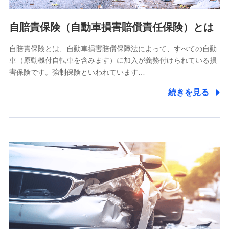
当社ではご本人の同意がある場合または法令に基づく場合を
自賠責保険（自動車損害賠償責任保険）とは
除き、第三者に提供いたしません。
自賠責保険とは、自動車損害賠償保障法によって、すべての自動
業務の委託
車（原動機付自転車を含みます）に加入が義務付けられている損
当社は利用目的の達成に必要な範囲内において個人情報の取
害保険です。強制保険といわれています…
り扱いの全部または一部を委託する場合があります。
続きを見る
個人データの共同利用
当社は株式会社NTTドコモとの間で、以下のとおり個
人データを共同利用します。
【共同して利用される利用データの項目】
当社又は株式会社NTTドコモがサービス提供等を通じて取得
した、以下の情報などの個人データ
基本情報
氏名、電話番号、メールアドレス、お客さまの識別子、
属性、連絡先、dポイントサービスのご利用に関する情