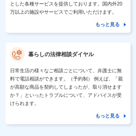
とした各種サービスを提供しております。国内外20
東京都千代田区永田町2丁目11番1号 山王パークタワー
万以上の施設やサービスでご利用いただけます。
株式会社NTTドコモ 代表取締役社長 前田 義晃
もっと見る
東京都中央区日本橋人形町2-14-10 アーバンネット日本橋
ビル 3F
株式会社ドコモ・インシュアランス 代表取締役社長 吉
村 忠義
暮らしの法律相談ダイヤル
※ 当社および株式会社NTTドコモは、お客さまの情報を利
用させていただくにあたっては、「NTTドコモ パーソナル
日常生活の様々なご相談ごとについて、弁護士に無
データ憲章」に定める行動原則を順守します 。
※ パーソナルデータダッシュボードの「第三者提供の管
料で電話相談ができます。（予約制） 例えば、「親
理」の設定状態にかかわらず、共同利用する場合がありま
が高額な商品を契約してしまったが、取り消せます
す。
か？」といったトラブルについて、アドバイスが受
※ dポイントクラブ会員ではないお客さま（2019年12月11
けられます。
日以降、一度もdポイントクラブ会員であったことがないお
客さまに限る）に関する、2019年12月10日以前に取得した
もっと見る
個人データは、こちら の利用目的の範囲内に限って共同利
用します。