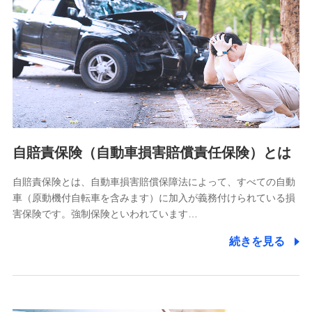
個人情報保護管理者の職名、連絡先
株式会社ドコモ・インシュアランス 営業部長
〒103-0013 東京都中央区日本橋人形町2-14-10 アーバン
ネット日本橋ビル 3F
株式会社ドコモ・インシュアランス
個人情報の第三者提供について
当社ではご本人の同意がある場合または法令に基づく場合を
自賠責保険（自動車損害賠償責任保険）とは
除き、第三者に提供いたしません。
自賠責保険とは、自動車損害賠償保障法によって、すべての自動
業務の委託
車（原動機付自転車を含みます）に加入が義務付けられている損
当社は利用目的の達成に必要な範囲内において個人情報の取
害保険です。強制保険といわれています…
り扱いの全部または一部を委託する場合があります。
続きを見る
個人データの共同利用
当社は株式会社NTTドコモとの間で、以下のとおり個
人データを共同利用します。