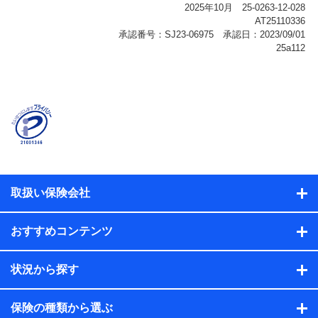
報、購入されたサービスや商品の名称・購入場所・決済
に関する情報、アンケートの回答に関する情報などが含
まれます。
保険関連サービス情報
当社または株式会社NTTドコモ・フィナンシャルグルー
プが提供する保険関連サービスに関して取得し、又は保
有する情報。例として、見積請求受付時、資料請求受付
時又はユーザー登録受付時に提供いただいた情報（氏
名、住所、生年月日、性別、保険契約者と被保険者の関
係、保険加入の目的、保険商品の内容、保険料、保険料
のお支払方法、車のメーカーや走行距離などの情報、建
物の構造や築年数などの情報、ペットの種類や年齢な
ど）及びお客様との応対記録（お客様に提示した比較見
積の試算結果情報、メールマガジンを提供した際のメー
取扱い保険会社
ル内容や送信履歴の情報及び保険の更改案内等を提供し
た際のメール内容や送信履歴などの情報）が含まれま
す。
おすすめコンテンツ
保険契約情報
当社または株式会社NTTドコモ・フィナンシャルグルー
プが取得し、又は保有する保険契約に関する情報。例と
状況から探す
して、保険契約者及び被保険者の氏名、住所、生年月
日、性別、保険契約者と被保険者の関係、保険加入の目
的、保険商品の内容、保険料、保険料のお支払方法、車
保険の種類から選ぶ
のメーカーや走行距離などの情報、建物の構造や築年数