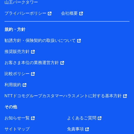
山王パークタワー
ータを分析して、お客さまの趣味・嗜好・傾向に応じた
サービス・商品等に関するご提案や広告の配信等を行う
プライバシーポリシー
会社概要
ことがあります。）
各種セミナーの開催のため
コンサルティングサービスの実施のため
規約・方針
アンケートやキャンペーン等の実施のため
上記に係る案内・手続き・管理等付帯業務を行うため
勧誘方針・保険契約の取扱いについて
【当該個人データの管理について責任を有する者の名称・住
推奨販売方針
所・代表者名】
お客さま本位の業務運営方針
当該個人データを取り扱う各共同利用者（詳細は次のとお
り）
比較ポリシー
東京都千代田区永田町2丁目11番1号 山王パークタワー
利用規約
株式会社NTTドコモ・フィナンシャルグループ 代表取締役
社長 廣井 孝史
NTTドコモグループカスタマーハラスメントに対する基本方針
東京都中央区日本橋人形町2-14-10 アーバンネット日本橋
その他
ビル 3F
お知らせ一覧
よくあるご質問
株式会社ドコモ・インシュアランス 代表取締役社長 吉
村 忠義
サイトマップ
免責事項