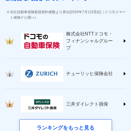
(https://www.jihoken.co.jp/)
ソニー損害保険株式会社
当社自動車保険新規契約者数より算出[2026年7月1日現在]（ドコモスマー
(https://www.sonysonpo.co.jp/)
ト保険ナビ調べ）
損害保険ジャパン株式会社 (https://www.sompo-
japan.co.jp/)
株式会社NTTドコモ・
ＳＯＭＰＯダイレクト損害保険株式会社
フィナンシャルグルー
(https://www.sompo-direct.co.jp/)
プ
チューリッヒ保険会社 (https://www.zurich.co.jp/)
東京海上日動火災保険株式会社
(https://www.tokiomarine-nichido.co.jp/)
日新火災海上保険株式会社
チューリッヒ保険会社
(https://www.nisshinfire.co.jp/)
ペット＆ファミリー損害保険株式会社
(https://www.petfamilyins.co.jp/)
三井住友海上火災保険株式会社 (https://www.ms-
ins.com/)
三井ダイレクト損保
三井ダイレクト損害保険株式会社
(https://www.mitsui-direct.co.jp/)
■生命保険
ランキングをもっと見る