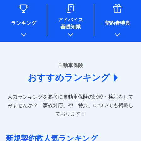
るために利用させていただくことがあります。）
各種セミナーの開催のため
コンサルティングサービスの実施のため
アドバイス
アンケートやキャンペーン等の実施のため
ランキング
契約者特典
基礎知識
上記に係る案内・手続き・管理等付帯業務を行うため
* 当社が委託を受けている保険会社の情報は、保険会社のホ
ームページに掲載しておりますので、ご確認ください。
■損害保険
あいおいニッセイ同和損害保険株式会社
自動車保険
(https://www.aioinissaydowa.co.jp/)
おすすめランキング
アクサ損害保険株式会社 (https://www.axa-
direct.co.jp/)
アニコム損害保険株式会社 (https://www.anicom-
人気ランキングを参考に自動車保険の比較・検討をして
sompo.co.jp/)
東京海上ダイレクト損害保険株式会社 (https://www.e-
みませんか？
「事故対応」や「特典」についても掲載し
design.net/)
ております！
AIG損害保険株式会社 (https://www.aig.co.jp/sonpo)
ＳＢＩ損害保険株式会社
(https://www.sbisonpo.co.jp/)
新規契約数人気ランキング
ジェイアイ傷害火災保険株式会社