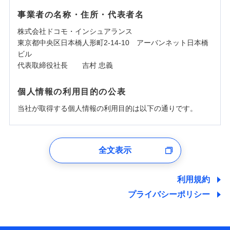
事業者の名称・住所・代表者名
株式会社ドコモ・インシュアランス
東京都中央区日本橋人形町2-14-10 アーバンネット日本橋
ビル
代表取締役社長 吉村 忠義
個人情報の利用目的の公表
当社が取得する個人情報の利用目的は以下の通りです。
1.見積請求受付時、資料請求受付時、ユーザー登録受
付時
全文表示
ユーザー登録受付および、管理のため
郵便、電話、およびＥメール等により、当社と取引のあるも
しくは委託を受けている保険会社・提携会社の保険その他に
利用規約
関する情報を提供し、金融商品等の契約を勧奨するため、ま
プライバシーポリシー
た維持管理等の委託業務遂行のため、またそれらに付帯、関
連する当社および提携会社のサービスを案内、提供するため
（なお、当社は複数の保険会社と取引があり、取得した個人
情報を取引のある他の保険会社の商品・サービスをご提案す