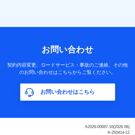
当社は株式会社NTTドコモ・フィナンシャルグループ
との間で、以下のとおり個人データを共同利用しま
す。
【共同して利用される利用データの項目】
当社または株式会社NTTドコモ・フィナンシャルグループが
サービス提供等を通じて取得した、以下の情報などの個人デ
お問い合わせ
ータ
基本情報
契約内容変更、ロードサービス・事故のご連絡、その他
氏名、電話番号、メールアドレス、お客さまの識別子、
のお問い合わせはこちらからご覧ください。
属性、連絡先、dポイントサービスのご利用に関する情
報。例として、dポイントカード番号、性別、年齢、家族
構成、住所、dポイント残高、dポイント利用履歴などが
お問い合わせはこちら
含まれます。
利用情報
当社または株式会社NTTドコモ・フィナンシャルグルー
プが提供する各種サービスなどのご契約・ご利用などに
関する情報。例として、当社または株式会社NTTドコ
モ・フィナンシャルグループが提供する各種サービスの
ご契約状態・ご利用履歴インターネット利用時の行動に
関する情報、アプリケーション利用時の行動に関する情