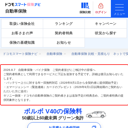
自動車保険
保険比較
ログイン
メニュー
取扱い保険会社
ランキング
キャンペーン
お客さまの声
契約者特典
状況から探す
保険の基礎知識
お知らせ
ドコモスマート保険ナビ
自動車保険
自動車保険 比較・見積もり ネットで
2026.8.7 自動車保険・バイク保険 ご契約者並びにご検討中の皆様へ
ご契約者特典として利用できるサービスに下記を追加する予定です。詳細は後日お知らせいた
します。
・バッテリー上りに対する年一回無料対応（2026年9月1日から全契約者に提供開始予定）
・エマージェンシー（緊急連絡）カードのプレゼント（2026年9月1日以降始期のご契約をい
ただいた方に送付）
※ソニー損保・ドコモの自動車保険のご契約者さまは追加予定の特典含め、ご契約者特典の提
供対象外となります。
ボルボ V40の保険料
50歳以上60歳未満 グリーン免許
お見積もり条件詳細