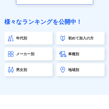
アクサ生命保険株式会社（https://www.axa.co.jp/）
SBI生命保険株式会社（https://www.sbilife.co.jp/）
FWD生命保険株式会社（https://www.fwdlife.co.jp/）
ソニー生命保険株式会社
様々なランキングを公開中！
（https://www.sonylife.co.jp）
SOMPOひまわり生命保険株式会社
（https://www.himawari-life.co.jp/）
年代別
初めて加入の方
第一ネオ生命保険株式会社（https://neofirst.co.jp/）
大樹生命保険株式会社（https://www.taiju-life.co.jp）
太陽生命保険株式会社（https://www.taiyo-
メーカー別
車種別
seimei.co.jp）
チューリッヒ生命保険株式会社
（https://www.zurichlife.co.jp/）
男女別
地域別
東京海上日動あんしん生命保険株式会社
（https://www.tmn-anshin.co.jp/）
なないろ生命保険株式会社
（https://www.nanairolife.co.jp/）
日本生命保険相互会社（https://www.nissay.co.jp）
はなさく生命保険株式会社
（https://www.life8739.co.jp/）
マニュライフ生命保険株式会社