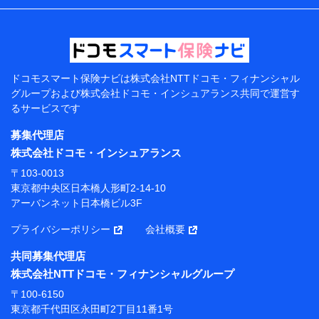
などの情報、ペットの種類や年齢などの情報などが含ま
れます。
提供当事者から受領当事者が個人データを取得する方法
電子的・電磁的方法等
【共同して利用する者の範囲】
ドコモスマート保険ナビは
株式会社NTTドコモ・フィナンシャル
グループおよび
株式会社ドコモ・インシュアランス共同で
運営す
当社
るサービスです
株式会社NTTドコモ・フィナンシャルグループ
募集代理店
【利用目的】
株式会社ドコモ・インシュアランス
当社または株式会社NTTドコモ・フィナンシャルグルー
〒103-0013
プが提供する保険関連サービスにおけるユーザー登録受
東京都中央区日本橋人形町2-14-10
付および管理のため
アーバンネット日本橋ビル3F
当社または株式会社NTTドコモ・フィナンシャルグルー
プと取引のあるもしくは委託を受けている保険会社・提
プライバシーポリシー
会社概要
携会社の保険その他に関する情報を提供するため、また
維持管理等の委託業務遂行のため、またそれらに付帯、
共同募集代理店
関連する当社または株式会社NTTドコモ・フィナンシャ
株式会社NTTドコモ・フィナンシャルグループ
ルグループおよび提携会社のサービスを案内、提供する
ため
〒100-6150
（各サービスで取得したサービス利用履歴、ウェブサイ
東京都千代田区永田町2丁目11番1号
トの閲覧履歴、購買履歴、ご契約内容等のパーソナルデ