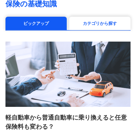
保険の基礎知識
（https://www.manulife.co.jp/）
三井住友海上あいおい生命保険株式会社
（https://www.msa-life.co.jp/）
ピックアップ
カテゴリから探す
メットライフ生命株式会社(https://www.metlife.co.jp/)
メディケア生命保険株式会社
（https://www.medicarelife.com/）
■少額短期保険
株式会社アシロ少額短期保険 (https://kailash.co.jp/)
SBIいきいき少額短期保険会社 (https://www.i-
sedai.com/)
SBIペット少額短期保険株式会社 (https://www.sbipet-
ssi.co.jp/)
SBIリスタ少額短期保険会社
(https://www.jishin.co.jp/)
スマートプラス少額短期保険株式会社
（https://www.smartplus-insurance.com/）
軽自動車から普通自動車に乗り換えると任意
チューリッヒ少額短期保険株式会社
保険料も変わる？
(https://www.zurichssi.co.jp/)
Tokio Marine X少額短期保険株式会社