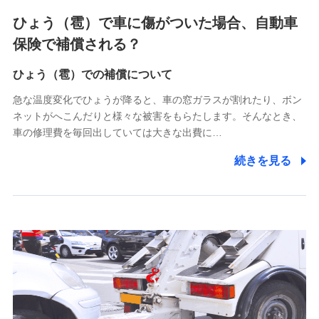
4.家族・友達紹介にて取得した個人情報
ひょう（雹）で車に傷がついた場合、自動車
被紹介者への連絡、及び当社と取引のあるもしくは委託を受
保険で補償される？
けている保険会社・提携会社の保険その他に関する情報を提
供し、金融商品等の契約を勧奨するため
ひょう（雹）での補償について
アンケートやキャンペーン等の実施のため
上記に係る連絡・手続き・管理等付帯業務を行うため
急な温度変化でひょうが降ると、車の窓ガラスが割れたり、ボン
ネットがへこんだりと様々な被害をもらたします。そんなとき、
5.通話録音にて取得する情報
車の修理費を毎回出していては大きな出費に…
電話対応の品質向上およびお問合せ内容の正確な把握のため
続きを見る
6.採用応募者の個人情報
採用選考および入社手続を実施するため
7.社員（従業者）の個人情報
人事･勤怠･健康・労務等の管理、給与支給、福利厚生・採用
退職関連処理等の各種手続きのため、当社と従業員または従
業員同士の連絡のため