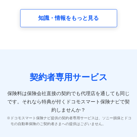
請求受付時、資料請求受付時又はユーザー登録受付時に
提供いただいた情報（氏名、住所、生年月日、性別、保
険契約者と被保険者の関係、保険加入の目的、保険商品
知識・情報をもっと見る
の内容、保険料、保険料のお支払方法、車のメーカーや
走行距離などの情報、建物の構造や築年数などの情報、
ペットの種類や年齢など）及びお客様との応対記録 （お
客様に提示した比較見積の試算結果情報、メールマガジ
ンを提供した際のメール内容や送信履歴の情報及び保険
の更改案内等を提供した際のメール内容や送信履歴など
の情報）が含まれます。
保険契約情報
当社又は株式会社NTTドコモが取得し、又は保有する保
険契約に関する情報。例として、保険契約者及び被保険
契約者専用サービス
者の氏名、住所、生年月日、性別、保険契約者と被保険
者の関係、保険加入の目的、保険商品の内容、保険料、
保険料のお支払方法、車のメーカーや走行距離などの情
保険料は保険会社直接の契約でも代理店を通しても同じ
報、建物の構造や築年数などの情報、ペットの種類や年
齢などの情報などが含まれます。
です。
それなら特典が付くドコモスマート保険ナビで契
約しませんか？
【共同して利用する者の範囲】
ドコモスマート保険ナビ提供の契約者専用サービスは、ソニー損保とドコ
当社
モの自動車保険のご契約者さまへの提供はございません。
株式会社NTTドコモ