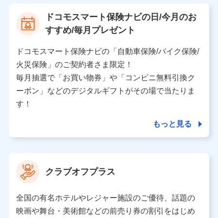
【利用する者の利用目的】
ドコモスマート保険ナビの日/今月のお
当社又は株式会社NTTドコモが提供する保険関連サービ
すすめ/毎月プレゼント
スにおけるユーザ登録受付および管理のため
当社又は株式会社NTTドコモと取引のあるもしくは委託
を受けている保険会社・提携会社の保険その他に関する
ドコモスマート保険ナビの「自動車保険/バイク保険/
情報を提供するため、また維持管理等の委託業務遂行の
火災保険」のご契約者さま限定！
ため、またそれらに付帯、関連する当社、株式会社NTT
ドコモおよび提携会社のサービスを案内、提供するため
毎月抽選で「お買い物券」や「コンビニ無料引換ク
（各サービスで取得したサービス利用履歴、ウェブサイ
ーポン」などのデジタルギフトがその場で当たりま
トの閲覧履歴、購買履歴、ご契約内容等のパーソナルデ
ータを分析して、お客さまの趣味・嗜好・傾向に応じた
す！
サービス・商品等に関するご提案や広告の配信等を行う
ことがあります。）
もっと見る
各種セミナーの開催のため
コンサルティングサービスの実施のため
アンケートやキャンペーン等の実施のため
上記に係る案内・手続き・管理等付帯業務を行うため
クラブオフプラス
【当該個人データの管理について責任を有する者の名称・住
所・代表者名】
全国の有名ホテルやレジャー施設のご優待、話題の
当該個人データを取り扱う各共同利用者（詳細は次のとお
映画や舞台・美術館などの前売り券の割引をはじめ
り）