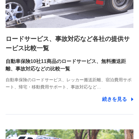
8.取引先個人情報
取引先としての選定業務、営業情報の提供業務、契約締結手
続き業務、取引管理業務、およびこれらに準ずる業務の遂行
のため
ロードサービス、事故対応など各社の提供サ
9.お問い合わせ情報
各種お問い合わせに対応するため
ービス比較一覧
自動車保険10社11商品のロードサービス、無料搬送距
10.受託業務の 個人情報
離、事故対応などの比較一覧
受託業務の遂行およびこれらに準ずる業務の遂行のため
自動車保険のロードサービス、レッカー搬送距離、宿泊費用サポ
11.マイカー通勤管理クラウド並びに法人向けASPサー
ート、帰宅・移動費用サポート、事故対応など…
ビスに関してのお問い合わせ情報
続きを見る
各種お問い合わせに対応するため
当社のサービスに関する情報提供や、皆様に有用なお知らせ
をお送りするため
アンケートの送付のため
当社のサービスや媒体の運営改善に必要なデータを解析し、
分析するため
当社の対応品質向上やお問い合わせ内容の正確な把握のため