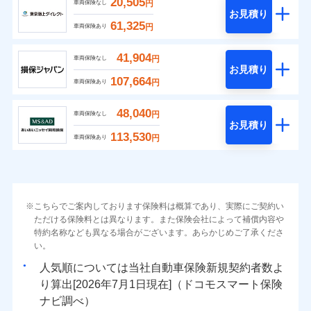
20,505
円
車両保険なし
お見積り
61,325
円
車両保険あり
41,904
円
車両保険なし
お見積り
107,664
円
車両保険あり
48,040
円
車両保険なし
お見積り
113,530
円
車両保険あり
こちらでご案内しております保険料は概算であり、実際にご契約い
ただける保険料とは異なります。また保険会社によって補償内容や
特約名称なども異なる場合がございます。あらかじめご了承くださ
い。
人気順については当社
新規契約者数よ
り算出[
年
月
日現在]（ドコモスマート保険
ナビ調べ）