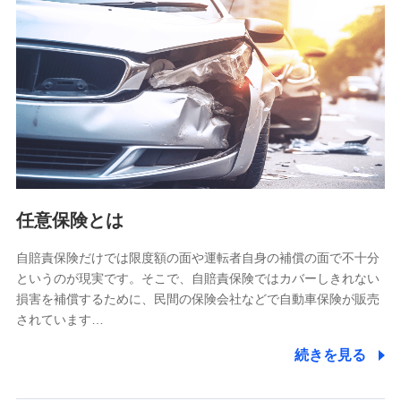
【共同して利用される利用データの項目】
当社又は株式会社NTTドコモがサービス提供等を通じて取得
した、以下の情報などの個人データ
基本情報
氏名、電話番号、メールアドレス、お客さまの識別子、
属性、連絡先、dポイントサービスのご利用に関する情
報。例として、dポイントカード番号、性別、年齢、家族
構成、住所、dポイント残高、dポイント利用履歴などが
含まれます。
利用情報
任意保険とは
当社又は株式会社NTTドコモが提供する各種サービスな
どのご契約・ご利用などに関する情報。例として、当社
又は株式会社NTTドコモが提供する各種サービスのご契
自賠責保険だけでは限度額の面や運転者自身の補償の面で不十分
約状態・ご利用履歴インターネット利用時の行動に関す
というのが現実です。そこで、自賠責保険ではカバーしきれない
る情報、アプリケーション利用時の行動に関する情報、
損害を補償するために、民間の保険会社などで自動車保険が販売
購入されたサービスや商品の名称・購入場所・決済に関
されています…
する情報、アンケートの回答に関する情報などが含まれ
ます。
続きを見る
保険関連サービス情報
当社又は株式会社NTTドコモが提供する保険関連サービ
スに関して取得し、又は保有する情報。例として、見積