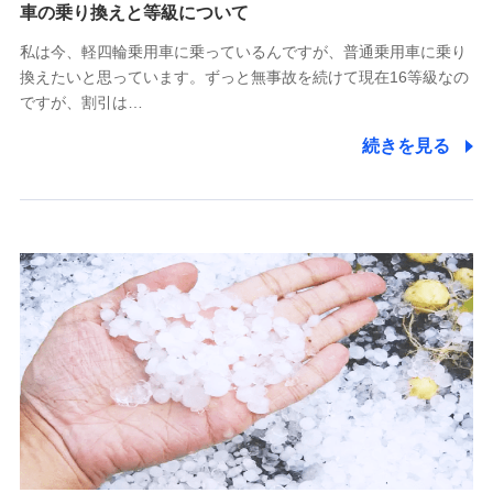
(https://www.tokiomarine-x.co.jp/)
車の乗り換えと等級について
ペットメディカルサポート株式会社
私は今、軽四輪乗用車に乗っているんですが、普通乗用車に乗り
(https://pshoken.co.jp/)
換えたいと思っています。ずっと無事故を続けて現在16等級なの
リトルファミリー少額短期保険株式会社
ですが、割引は…
(https://www.littlefamily-ssi.com/)
続きを見る
2.共同募集を行う代理店から受領する個人情報
郵便、電話、およびＥメール等により、当社と取引のあるも
しくは委託を受けている保険会社・提携会社の保険その他に
関する情報を提供し、金融商品等の契約を勧奨するため、ま
た維持管理等の委託業務遂行のため、またそれらに付帯、関
連する当社および提携会社のサービスを案内、提供するため
（なお、当社は複数の保険会社と取引があり、取得した個人
情報を取引のある他の保険会社の商品・サービスをご提案す
るために利用させていただくことがあります。）
上記に係る連絡・手続き・管理等付帯業務を行うため
3.セミナー募集サイトから取得した個人情報
各種セミナーの案内、開催のため
上記に係る連絡・手続き・管理等付帯業務を行うため