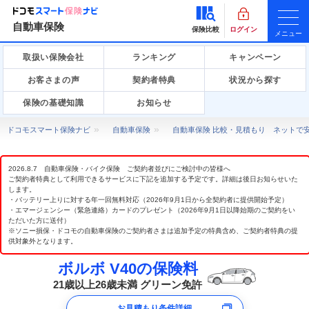
自動車保険
保険比較
ログイン
メニュー
取扱い保険会社
ランキング
キャンペーン
お客さまの声
契約者特典
状況から探す
保険の基礎知識
お知らせ
ドコモスマート保険ナビ
自動車保険
自動車保険 比較・見積もり ネットで
2026.8.7 自動車保険・バイク保険 ご契約者並びにご検討中の皆様へ
ご契約者特典として利用できるサービスに下記を追加する予定です。詳細は後日お知らせいた
します。
・バッテリー上りに対する年一回無料対応（2026年9月1日から全契約者に提供開始予定）
・エマージェンシー（緊急連絡）カードのプレゼント（2026年9月1日以降始期のご契約をい
ただいた方に送付）
※ソニー損保・ドコモの自動車保険のご契約者さまは追加予定の特典含め、ご契約者特典の提
供対象外となります。
ボルボ V40の保険料
21歳以上26歳未満 グリーン免許
お見積もり条件詳細