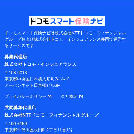
などの情報、ペットの種類や年齢などの情報などが含ま
れます。
提供当事者から受領当事者が個人データを取得する方法
電子的・電磁的方法等
【共同して利用する者の範囲】
ドコモスマート保険ナビは
株式会社NTTドコモ・フィナンシャル
グループおよび
株式会社ドコモ・インシュアランス共同で
運営す
当社
るサービスです
株式会社NTTドコモ・フィナンシャルグループ
募集代理店
【利用目的】
株式会社ドコモ・インシュアランス
当社または株式会社NTTドコモ・フィナンシャルグルー
〒103-0013
プが提供する保険関連サービスにおけるユーザー登録受
東京都中央区日本橋人形町2-14-10
付および管理のため
アーバンネット日本橋ビル3F
当社または株式会社NTTドコモ・フィナンシャルグルー
プと取引のあるもしくは委託を受けている保険会社・提
プライバシーポリシー
会社概要
携会社の保険その他に関する情報を提供するため、また
維持管理等の委託業務遂行のため、またそれらに付帯、
共同募集代理店
関連する当社または株式会社NTTドコモ・フィナンシャ
株式会社NTTドコモ・フィナンシャルグループ
ルグループおよび提携会社のサービスを案内、提供する
ため
〒100-6150
（各サービスで取得したサービス利用履歴、ウェブサイ
東京都千代田区永田町2丁目11番1号
トの閲覧履歴、購買履歴、ご契約内容等のパーソナルデ