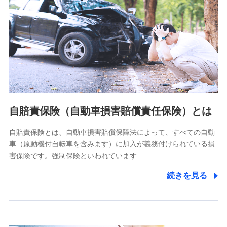
個人情報保護管理者の職名、連絡先
株式会社ドコモ・インシュアランス 営業部長
〒103-0013 東京都中央区日本橋人形町2-14-10 アーバン
ネット日本橋ビル 3F
株式会社ドコモ・インシュアランス
個人情報の第三者提供について
当社ではご本人の同意がある場合または法令に基づく場合を
自賠責保険（自動車損害賠償責任保険）とは
除き、第三者に提供いたしません。
自賠責保険とは、自動車損害賠償保障法によって、すべての自動
業務の委託
車（原動機付自転車を含みます）に加入が義務付けられている損
当社は利用目的の達成に必要な範囲内において個人情報の取
害保険です。強制保険といわれています…
り扱いの全部または一部を委託する場合があります。
続きを見る
個人データの共同利用
当社は株式会社NTTドコモとの間で、以下のとおり個
人データを共同利用します。