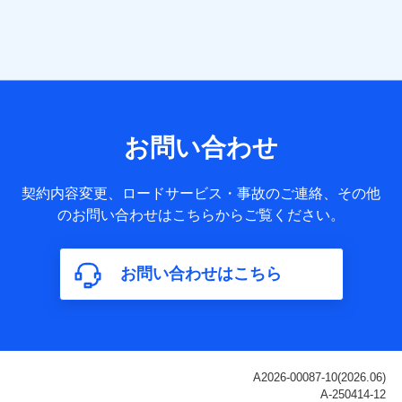
当社は株式会社NTTドコモ・フィナンシャルグループ
との間で、以下のとおり個人データを共同利用しま
す。
【共同して利用される利用データの項目】
当社または株式会社NTTドコモ・フィナンシャルグループが
サービス提供等を通じて取得した、以下の情報などの個人デ
お問い合わせ
ータ
基本情報
契約内容変更、ロードサービス・事故のご連絡、その他
氏名、電話番号、メールアドレス、お客さまの識別子、
のお問い合わせはこちらからご覧ください。
属性、連絡先、dポイントサービスのご利用に関する情
報。例として、dポイントカード番号、性別、年齢、家族
構成、住所、dポイント残高、dポイント利用履歴などが
お問い合わせはこちら
含まれます。
利用情報
当社または株式会社NTTドコモ・フィナンシャルグルー
プが提供する各種サービスなどのご契約・ご利用などに
関する情報。例として、当社または株式会社NTTドコ
モ・フィナンシャルグループが提供する各種サービスの
ご契約状態・ご利用履歴インターネット利用時の行動に
関する情報、アプリケーション利用時の行動に関する情