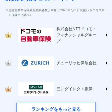
(https://www.jihoken.co.jp/)
ソニー損害保険株式会社
当社自動車保険新規契約者数より算出[2026年7月1日現在]（ドコモスマー
(https://www.sonysonpo.co.jp/)
ト保険ナビ調べ）
損害保険ジャパン株式会社 (https://www.sompo-
japan.co.jp/)
株式会社NTTドコモ・
ＳＯＭＰＯダイレクト損害保険株式会社
フィナンシャルグルー
(https://www.sompo-direct.co.jp/)
プ
チューリッヒ保険会社 (https://www.zurich.co.jp/)
東京海上日動火災保険株式会社
(https://www.tokiomarine-nichido.co.jp/)
日新火災海上保険株式会社
チューリッヒ保険会社
(https://www.nisshinfire.co.jp/)
ペット＆ファミリー損害保険株式会社
(https://www.petfamilyins.co.jp/)
三井住友海上火災保険株式会社 (https://www.ms-
ins.com/)
三井ダイレクト損保
三井ダイレクト損害保険株式会社
(https://www.mitsui-direct.co.jp/)
■生命保険
ランキングをもっと見る