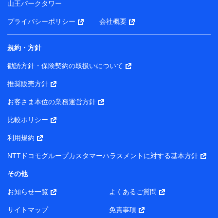
山王パークタワー
ータを分析して、お客さまの趣味・嗜好・傾向に応じた
サービス・商品等に関するご提案や広告の配信等を行う
プライバシーポリシー
会社概要
ことがあります。）
各種セミナーの開催のため
コンサルティングサービスの実施のため
規約・方針
アンケートやキャンペーン等の実施のため
上記に係る案内・手続き・管理等付帯業務を行うため
勧誘方針・保険契約の取扱いについて
【当該個人データの管理について責任を有する者の名称・住
推奨販売方針
所・代表者名】
お客さま本位の業務運営方針
当該個人データを取り扱う各共同利用者（詳細は次のとお
り）
比較ポリシー
東京都千代田区永田町2丁目11番1号 山王パークタワー
利用規約
株式会社NTTドコモ・フィナンシャルグループ 代表取締役
社長 廣井 孝史
NTTドコモグループカスタマーハラスメントに対する基本方針
東京都中央区日本橋人形町2-14-10 アーバンネット日本橋
その他
ビル 3F
お知らせ一覧
よくあるご質問
株式会社ドコモ・インシュアランス 代表取締役社長 吉
村 忠義
サイトマップ
免責事項