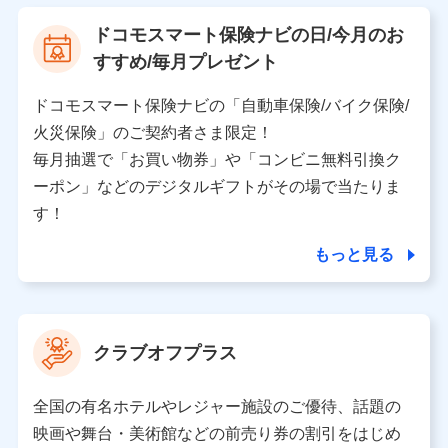
【利用する者の利用目的】
ドコモスマート保険ナビの日/今月のお
当社又は株式会社NTTドコモが提供する保険関連サービ
すすめ/毎月プレゼント
スにおけるユーザ登録受付および管理のため
当社又は株式会社NTTドコモと取引のあるもしくは委託
を受けている保険会社・提携会社の保険その他に関する
ドコモスマート保険ナビの「自動車保険/バイク保険/
情報を提供するため、また維持管理等の委託業務遂行の
火災保険」のご契約者さま限定！
ため、またそれらに付帯、関連する当社、株式会社NTT
ドコモおよび提携会社のサービスを案内、提供するため
毎月抽選で「お買い物券」や「コンビニ無料引換ク
（各サービスで取得したサービス利用履歴、ウェブサイ
ーポン」などのデジタルギフトがその場で当たりま
トの閲覧履歴、購買履歴、ご契約内容等のパーソナルデ
ータを分析して、お客さまの趣味・嗜好・傾向に応じた
す！
サービス・商品等に関するご提案や広告の配信等を行う
ことがあります。）
もっと見る
各種セミナーの開催のため
コンサルティングサービスの実施のため
アンケートやキャンペーン等の実施のため
上記に係る案内・手続き・管理等付帯業務を行うため
クラブオフプラス
【当該個人データの管理について責任を有する者の名称・住
所・代表者名】
全国の有名ホテルやレジャー施設のご優待、話題の
当該個人データを取り扱う各共同利用者（詳細は次のとお
映画や舞台・美術館などの前売り券の割引をはじめ
り）