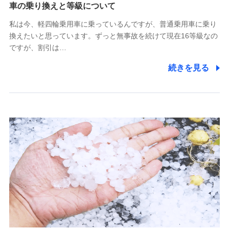
(https://www.tokiomarine-x.co.jp/)
車の乗り換えと等級について
ペットメディカルサポート株式会社
私は今、軽四輪乗用車に乗っているんですが、普通乗用車に乗り
(https://pshoken.co.jp/)
換えたいと思っています。ずっと無事故を続けて現在16等級なの
リトルファミリー少額短期保険株式会社
ですが、割引は…
(https://www.littlefamily-ssi.com/)
続きを見る
2.共同募集を行う代理店から受領する個人情報
郵便、電話、およびＥメール等により、当社と取引のあるも
しくは委託を受けている保険会社・提携会社の保険その他に
関する情報を提供し、金融商品等の契約を勧奨するため、ま
た維持管理等の委託業務遂行のため、またそれらに付帯、関
連する当社および提携会社のサービスを案内、提供するため
（なお、当社は複数の保険会社と取引があり、取得した個人
情報を取引のある他の保険会社の商品・サービスをご提案す
るために利用させていただくことがあります。）
上記に係る連絡・手続き・管理等付帯業務を行うため
3.セミナー募集サイトから取得した個人情報
各種セミナーの案内、開催のため
上記に係る連絡・手続き・管理等付帯業務を行うため