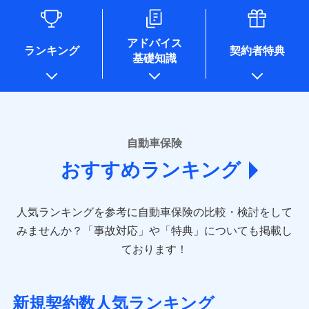
るために利用させていただくことがあります。）
各種セミナーの開催のため
コンサルティングサービスの実施のため
アドバイス
アンケートやキャンペーン等の実施のため
ランキング
契約者特典
基礎知識
上記に係る案内・手続き・管理等付帯業務を行うため
* 当社が委託を受けている保険会社の情報は、保険会社のホ
ームページに掲載しておりますので、ご確認ください。
■損害保険
あいおいニッセイ同和損害保険株式会社
自動車保険
(https://www.aioinissaydowa.co.jp/)
おすすめランキング
アクサ損害保険株式会社 (https://www.axa-
direct.co.jp/)
アニコム損害保険株式会社 (https://www.anicom-
人気ランキングを参考に自動車保険の比較・検討をして
sompo.co.jp/)
東京海上ダイレクト損害保険株式会社 (https://www.e-
みませんか？
「事故対応」や「特典」についても掲載し
design.net/)
ております！
AIG損害保険株式会社 (https://www.aig.co.jp/sonpo)
ＳＢＩ損害保険株式会社
(https://www.sbisonpo.co.jp/)
新規契約数人気ランキング
ジェイアイ傷害火災保険株式会社