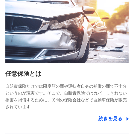
【共同して利用される利用データの項目】
当社又は株式会社NTTドコモがサービス提供等を通じて取得
した、以下の情報などの個人データ
基本情報
氏名、電話番号、メールアドレス、お客さまの識別子、
属性、連絡先、dポイントサービスのご利用に関する情
報。例として、dポイントカード番号、性別、年齢、家族
構成、住所、dポイント残高、dポイント利用履歴などが
含まれます。
利用情報
任意保険とは
当社又は株式会社NTTドコモが提供する各種サービスな
どのご契約・ご利用などに関する情報。例として、当社
又は株式会社NTTドコモが提供する各種サービスのご契
自賠責保険だけでは限度額の面や運転者自身の補償の面で不十分
約状態・ご利用履歴インターネット利用時の行動に関す
というのが現実です。そこで、自賠責保険ではカバーしきれない
る情報、アプリケーション利用時の行動に関する情報、
損害を補償するために、民間の保険会社などで自動車保険が販売
購入されたサービスや商品の名称・購入場所・決済に関
されています…
する情報、アンケートの回答に関する情報などが含まれ
ます。
続きを見る
保険関連サービス情報
当社又は株式会社NTTドコモが提供する保険関連サービ
スに関して取得し、又は保有する情報。例として、見積