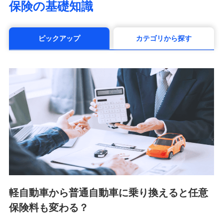
保険の基礎知識
（https://www.manulife.co.jp/）
三井住友海上あいおい生命保険株式会社
（https://www.msa-life.co.jp/）
ピックアップ
カテゴリから探す
メットライフ生命株式会社(https://www.metlife.co.jp/)
メディケア生命保険株式会社
（https://www.medicarelife.com/）
■少額短期保険
株式会社アシロ少額短期保険 (https://kailash.co.jp/)
SBIいきいき少額短期保険会社 (https://www.i-
sedai.com/)
SBIペット少額短期保険株式会社 (https://www.sbipet-
ssi.co.jp/)
SBIリスタ少額短期保険会社
(https://www.jishin.co.jp/)
スマートプラス少額短期保険株式会社
（https://www.smartplus-insurance.com/）
軽自動車から普通自動車に乗り換えると任意
チューリッヒ少額短期保険株式会社
保険料も変わる？
(https://www.zurichssi.co.jp/)
Tokio Marine X少額短期保険株式会社