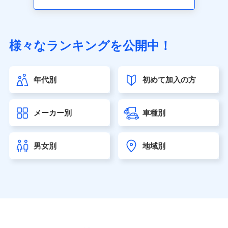
アクサ生命保険株式会社（https://www.axa.co.jp/）
SBI生命保険株式会社（https://www.sbilife.co.jp/）
FWD生命保険株式会社（https://www.fwdlife.co.jp/）
ソニー生命保険株式会社
様々なランキングを公開中！
（https://www.sonylife.co.jp）
SOMPOひまわり生命保険株式会社
（https://www.himawari-life.co.jp/）
年代別
初めて加入の方
第一ネオ生命保険株式会社（https://neofirst.co.jp/）
大樹生命保険株式会社（https://www.taiju-life.co.jp）
太陽生命保険株式会社（https://www.taiyo-
メーカー別
車種別
seimei.co.jp）
チューリッヒ生命保険株式会社
（https://www.zurichlife.co.jp/）
男女別
地域別
東京海上日動あんしん生命保険株式会社
（https://www.tmn-anshin.co.jp/）
なないろ生命保険株式会社
（https://www.nanairolife.co.jp/）
日本生命保険相互会社（https://www.nissay.co.jp）
はなさく生命保険株式会社
（https://www.life8739.co.jp/）
マニュライフ生命保険株式会社