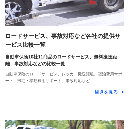
8.取引先個人情報
取引先としての選定業務、営業情報の提供業務、契約締結手
続き業務、取引管理業務、およびこれらに準ずる業務の遂行
のため
ロードサービス、事故対応など各社の提供サ
9.お問い合わせ情報
各種お問い合わせに対応するため
ービス比較一覧
自動車保険10社11商品のロードサービス、無料搬送距
10.受託業務の 個人情報
離、事故対応などの比較一覧
受託業務の遂行およびこれらに準ずる業務の遂行のため
自動車保険のロードサービス、レッカー搬送距離、宿泊費用サポ
11.マイカー通勤管理クラウド並びに法人向けASPサー
ート、帰宅・移動費用サポート、事故対応など…
ビスに関してのお問い合わせ情報
続きを見る
各種お問い合わせに対応するため
当社のサービスに関する情報提供や、皆様に有用なお知らせ
をお送りするため
アンケートの送付のため
当社のサービスや媒体の運営改善に必要なデータを解析し、
分析するため
当社の対応品質向上やお問い合わせ内容の正確な把握のため