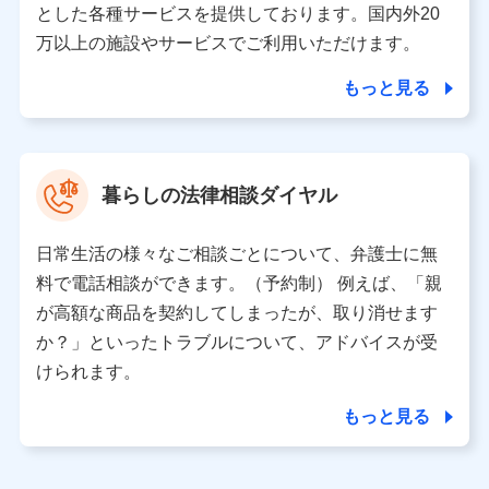
とした各種サービスを提供しております。国内外20
東京都千代田区永田町2丁目11番1号 山王パークタワー
万以上の施設やサービスでご利用いただけます。
株式会社NTTドコモ 代表取締役社長 前田 義晃
もっと見る
東京都中央区日本橋人形町2-14-10 アーバンネット日本橋
ビル 3F
株式会社ドコモ・インシュアランス 代表取締役社長 吉
村 忠義
暮らしの法律相談ダイヤル
※ 当社および株式会社NTTドコモは、お客さまの情報を利
用させていただくにあたっては、「NTTドコモ パーソナル
日常生活の様々なご相談ごとについて、弁護士に無
データ憲章」に定める行動原則を順守します 。
※ パーソナルデータダッシュボードの「第三者提供の管
料で電話相談ができます。（予約制） 例えば、「親
理」の設定状態にかかわらず、共同利用する場合がありま
が高額な商品を契約してしまったが、取り消せます
す。
か？」といったトラブルについて、アドバイスが受
※ dポイントクラブ会員ではないお客さま（2019年12月11
けられます。
日以降、一度もdポイントクラブ会員であったことがないお
客さまに限る）に関する、2019年12月10日以前に取得した
もっと見る
個人データは、こちら の利用目的の範囲内に限って共同利
用します。