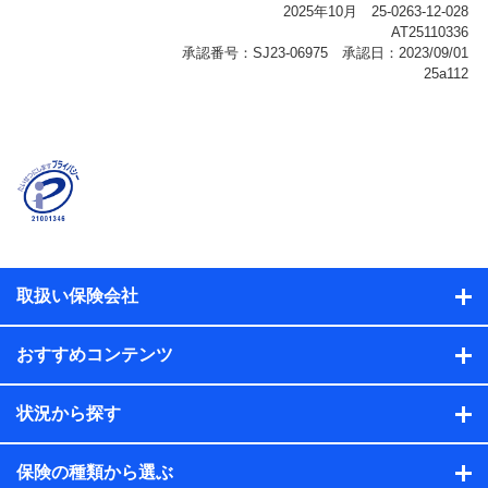
報、購入されたサービスや商品の名称・購入場所・決済
に関する情報、アンケートの回答に関する情報などが含
まれます。
保険関連サービス情報
当社または株式会社NTTドコモ・フィナンシャルグルー
プが提供する保険関連サービスに関して取得し、又は保
有する情報。例として、見積請求受付時、資料請求受付
時又はユーザー登録受付時に提供いただいた情報（氏
名、住所、生年月日、性別、保険契約者と被保険者の関
係、保険加入の目的、保険商品の内容、保険料、保険料
のお支払方法、車のメーカーや走行距離などの情報、建
物の構造や築年数などの情報、ペットの種類や年齢な
ど）及びお客様との応対記録（お客様に提示した比較見
積の試算結果情報、メールマガジンを提供した際のメー
取扱い保険会社
ル内容や送信履歴の情報及び保険の更改案内等を提供し
た際のメール内容や送信履歴などの情報）が含まれま
す。
おすすめコンテンツ
保険契約情報
当社または株式会社NTTドコモ・フィナンシャルグルー
プが取得し、又は保有する保険契約に関する情報。例と
状況から探す
して、保険契約者及び被保険者の氏名、住所、生年月
日、性別、保険契約者と被保険者の関係、保険加入の目
的、保険商品の内容、保険料、保険料のお支払方法、車
保険の種類から選ぶ
のメーカーや走行距離などの情報、建物の構造や築年数