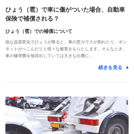
4.家族・友達紹介にて取得した個人情報
ひょう（雹）で車に傷がついた場合、自動車
被紹介者への連絡、及び当社と取引のあるもしくは委託を受
保険で補償される？
けている保険会社・提携会社の保険その他に関する情報を提
供し、金融商品等の契約を勧奨するため
ひょう（雹）での補償について
アンケートやキャンペーン等の実施のため
上記に係る連絡・手続き・管理等付帯業務を行うため
急な温度変化でひょうが降ると、車の窓ガラスが割れたり、ボン
ネットがへこんだりと様々な被害をもらたします。そんなとき、
5.通話録音にて取得する情報
車の修理費を毎回出していては大きな出費に…
電話対応の品質向上およびお問合せ内容の正確な把握のため
続きを見る
6.採用応募者の個人情報
採用選考および入社手続を実施するため
7.社員（従業者）の個人情報
人事･勤怠･健康・労務等の管理、給与支給、福利厚生・採用
退職関連処理等の各種手続きのため、当社と従業員または従
業員同士の連絡のため