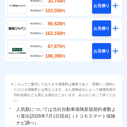
30,744
円
車両保険なし
お見積り
103,556
円
車両保険あり
56,628
円
車両保険なし
お見積り
162,168
円
車両保険あり
67,670
円
車両保険なし
お見積り
186,390
円
車両保険あり
こちらでご案内しております保険料は概算であり、実際にご契約い
ただける保険料とは異なります。また保険会社によって補償内容や
特約名称なども異なる場合がございます。あらかじめご了承くださ
い。
人気順については当社
新規契約者数よ
り算出[
年
月
日現在]（ドコモスマート保険
ナビ調べ）