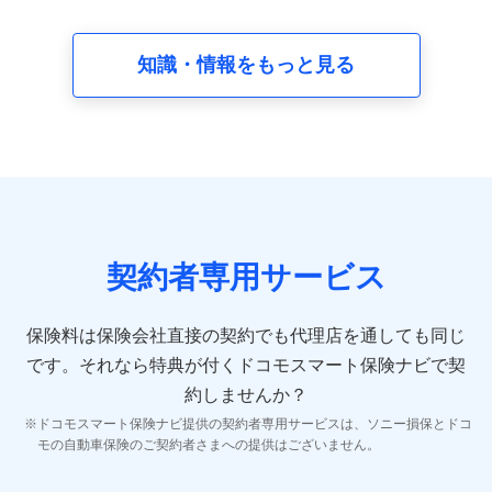
請求受付時、資料請求受付時又はユーザー登録受付時に
提供いただいた情報（氏名、住所、生年月日、性別、保
険契約者と被保険者の関係、保険加入の目的、保険商品
知識・情報をもっと見る
の内容、保険料、保険料のお支払方法、車のメーカーや
走行距離などの情報、建物の構造や築年数などの情報、
ペットの種類や年齢など）及びお客様との応対記録 （お
客様に提示した比較見積の試算結果情報、メールマガジ
ンを提供した際のメール内容や送信履歴の情報及び保険
の更改案内等を提供した際のメール内容や送信履歴など
の情報）が含まれます。
保険契約情報
当社又は株式会社NTTドコモが取得し、又は保有する保
険契約に関する情報。例として、保険契約者及び被保険
契約者専用サービス
者の氏名、住所、生年月日、性別、保険契約者と被保険
者の関係、保険加入の目的、保険商品の内容、保険料、
保険料のお支払方法、車のメーカーや走行距離などの情
保険料は保険会社直接の契約でも代理店を通しても同じ
報、建物の構造や築年数などの情報、ペットの種類や年
齢などの情報などが含まれます。
です。
それなら特典が付くドコモスマート保険ナビで契
約しませんか？
【共同して利用する者の範囲】
ドコモスマート保険ナビ提供の契約者専用サービスは、ソニー損保とドコ
当社
モの自動車保険のご契約者さまへの提供はございません。
株式会社NTTドコモ