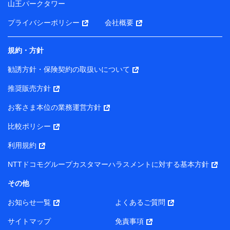
山王パークタワー
ータを分析して、お客さまの趣味・嗜好・傾向に応じた
サービス・商品等に関するご提案や広告の配信等を行う
プライバシーポリシー
会社概要
ことがあります。）
各種セミナーの開催のため
コンサルティングサービスの実施のため
規約・方針
アンケートやキャンペーン等の実施のため
上記に係る案内・手続き・管理等付帯業務を行うため
勧誘方針・保険契約の取扱いについて
【当該個人データの管理について責任を有する者の名称・住
推奨販売方針
所・代表者名】
お客さま本位の業務運営方針
当該個人データを取り扱う各共同利用者（詳細は次のとお
り）
比較ポリシー
東京都千代田区永田町2丁目11番1号 山王パークタワー
利用規約
株式会社NTTドコモ・フィナンシャルグループ 代表取締役
社長 廣井 孝史
NTTドコモグループカスタマーハラスメントに対する基本方針
東京都中央区日本橋人形町2-14-10 アーバンネット日本橋
その他
ビル 3F
お知らせ一覧
よくあるご質問
株式会社ドコモ・インシュアランス 代表取締役社長 吉
村 忠義
サイトマップ
免責事項