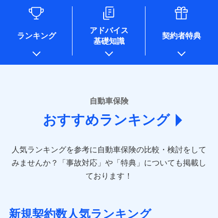
るために利用させていただくことがあります。）
各種セミナーの開催のため
コンサルティングサービスの実施のため
アドバイス
アンケートやキャンペーン等の実施のため
ランキング
契約者特典
基礎知識
上記に係る案内・手続き・管理等付帯業務を行うため
* 当社が委託を受けている保険会社の情報は、保険会社のホ
ームページに掲載しておりますので、ご確認ください。
■損害保険
あいおいニッセイ同和損害保険株式会社
自動車保険
(https://www.aioinissaydowa.co.jp/)
おすすめランキング
アクサ損害保険株式会社 (https://www.axa-
direct.co.jp/)
アニコム損害保険株式会社 (https://www.anicom-
人気ランキングを参考に自動車保険の比較・検討をして
sompo.co.jp/)
東京海上ダイレクト損害保険株式会社 (https://www.e-
みませんか？
「事故対応」や「特典」についても掲載し
design.net/)
ております！
AIG損害保険株式会社 (https://www.aig.co.jp/sonpo)
ＳＢＩ損害保険株式会社
(https://www.sbisonpo.co.jp/)
新規契約数人気ランキング
ジェイアイ傷害火災保険株式会社