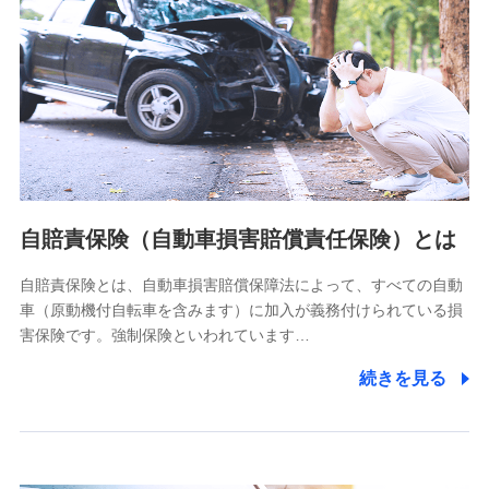
個人情報保護管理者の職名、連絡先
株式会社ドコモ・インシュアランス 営業部長
〒103-0013 東京都中央区日本橋人形町2-14-10 アーバン
ネット日本橋ビル 3F
株式会社ドコモ・インシュアランス
個人情報の第三者提供について
当社ではご本人の同意がある場合または法令に基づく場合を
自賠責保険（自動車損害賠償責任保険）とは
除き、第三者に提供いたしません。
自賠責保険とは、自動車損害賠償保障法によって、すべての自動
業務の委託
車（原動機付自転車を含みます）に加入が義務付けられている損
当社は利用目的の達成に必要な範囲内において個人情報の取
害保険です。強制保険といわれています…
り扱いの全部または一部を委託する場合があります。
続きを見る
個人データの共同利用
当社は株式会社NTTドコモとの間で、以下のとおり個
人データを共同利用します。