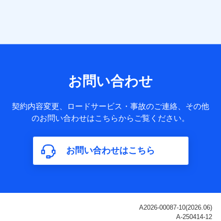
当社は株式会社NTTドコモ・フィナンシャルグループ
との間で、以下のとおり個人データを共同利用しま
す。
【共同して利用される利用データの項目】
当社または株式会社NTTドコモ・フィナンシャルグループが
サービス提供等を通じて取得した、以下の情報などの個人デ
お問い合わせ
ータ
基本情報
契約内容変更、ロードサービス・事故のご連絡、その他
氏名、電話番号、メールアドレス、お客さまの識別子、
のお問い合わせはこちらからご覧ください。
属性、連絡先、dポイントサービスのご利用に関する情
報。例として、dポイントカード番号、性別、年齢、家族
構成、住所、dポイント残高、dポイント利用履歴などが
お問い合わせはこちら
含まれます。
利用情報
当社または株式会社NTTドコモ・フィナンシャルグルー
プが提供する各種サービスなどのご契約・ご利用などに
関する情報。例として、当社または株式会社NTTドコ
モ・フィナンシャルグループが提供する各種サービスの
ご契約状態・ご利用履歴インターネット利用時の行動に
関する情報、アプリケーション利用時の行動に関する情