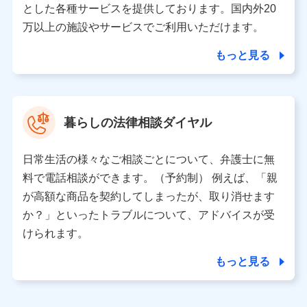
とした各種サービスを提供しております。国内外20
東京都千代田区永田町2丁目11番1号 山王パークタワー
万以上の施設やサービスでご利用いただけます。
株式会社NTTドコモ 代表取締役社長 前田 義晃
もっと見る
東京都中央区日本橋人形町2-14-10 アーバンネット日本橋
ビル 3F
株式会社ドコモ・インシュアランス 代表取締役社長 吉
村 忠義
暮らしの法律相談ダイヤル
※ 当社および株式会社NTTドコモは、お客さまの情報を利
用させていただくにあたっては、「NTTドコモ パーソナル
日常生活の様々なご相談ごとについて、弁護士に無
データ憲章」に定める行動原則を順守します 。
※ パーソナルデータダッシュボードの「第三者提供の管
料で電話相談ができます。（予約制） 例えば、「親
理」の設定状態にかかわらず、共同利用する場合がありま
が高額な商品を契約してしまったが、取り消せます
す。
か？」といったトラブルについて、アドバイスが受
※ dポイントクラブ会員ではないお客さま（2019年12月11
けられます。
日以降、一度もdポイントクラブ会員であったことがないお
客さまに限る）に関する、2019年12月10日以前に取得した
もっと見る
個人データは、こちら の利用目的の範囲内に限って共同利
用します。