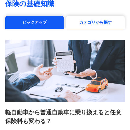
保険の基礎知識
（https://www.manulife.co.jp/）
三井住友海上あいおい生命保険株式会社
（https://www.msa-life.co.jp/）
ピックアップ
カテゴリから探す
メットライフ生命株式会社(https://www.metlife.co.jp/)
メディケア生命保険株式会社
（https://www.medicarelife.com/）
■少額短期保険
株式会社アシロ少額短期保険 (https://kailash.co.jp/)
SBIいきいき少額短期保険会社 (https://www.i-
sedai.com/)
SBIペット少額短期保険株式会社 (https://www.sbipet-
ssi.co.jp/)
SBIリスタ少額短期保険会社
(https://www.jishin.co.jp/)
スマートプラス少額短期保険株式会社
（https://www.smartplus-insurance.com/）
軽自動車から普通自動車に乗り換えると任意
チューリッヒ少額短期保険株式会社
保険料も変わる？
(https://www.zurichssi.co.jp/)
Tokio Marine X少額短期保険株式会社