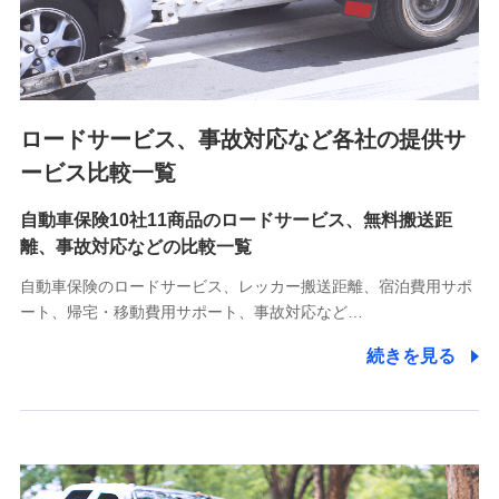
8.取引先個人情報
取引先としての選定業務、営業情報の提供業務、契約締結手
続き業務、取引管理業務、およびこれらに準ずる業務の遂行
のため
ロードサービス、事故対応など各社の提供サ
9.お問い合わせ情報
各種お問い合わせに対応するため
ービス比較一覧
自動車保険10社11商品のロードサービス、無料搬送距
10.受託業務の 個人情報
離、事故対応などの比較一覧
受託業務の遂行およびこれらに準ずる業務の遂行のため
自動車保険のロードサービス、レッカー搬送距離、宿泊費用サポ
11.マイカー通勤管理クラウド並びに法人向けASPサー
ート、帰宅・移動費用サポート、事故対応など…
ビスに関してのお問い合わせ情報
続きを見る
各種お問い合わせに対応するため
当社のサービスに関する情報提供や、皆様に有用なお知らせ
をお送りするため
アンケートの送付のため
当社のサービスや媒体の運営改善に必要なデータを解析し、
分析するため
当社の対応品質向上やお問い合わせ内容の正確な把握のため