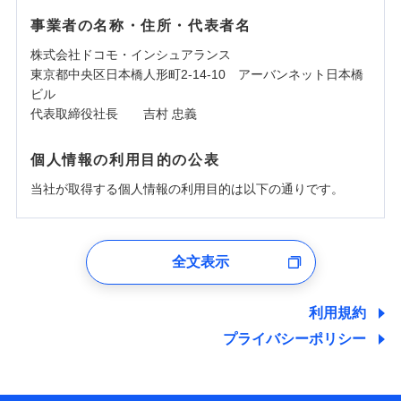
事業者の名称・住所・代表者名
株式会社ドコモ・インシュアランス
東京都中央区日本橋人形町2-14-10 アーバンネット日本橋
ビル
代表取締役社長 吉村 忠義
個人情報の利用目的の公表
当社が取得する個人情報の利用目的は以下の通りです。
1.見積請求受付時、資料請求受付時、ユーザー登録受
付時
全文表示
ユーザー登録受付および、管理のため
郵便、電話、およびＥメール等により、当社と取引のあるも
しくは委託を受けている保険会社・提携会社の保険その他に
利用規約
関する情報を提供し、金融商品等の契約を勧奨するため、ま
プライバシーポリシー
た維持管理等の委託業務遂行のため、またそれらに付帯、関
連する当社および提携会社のサービスを案内、提供するため
（なお、当社は複数の保険会社と取引があり、取得した個人
情報を取引のある他の保険会社の商品・サービスをご提案す