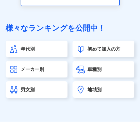
アクサ生命保険株式会社（https://www.axa.co.jp/）
SBI生命保険株式会社（https://www.sbilife.co.jp/）
FWD生命保険株式会社（https://www.fwdlife.co.jp/）
ソニー生命保険株式会社
様々なランキングを公開中！
（https://www.sonylife.co.jp）
SOMPOひまわり生命保険株式会社
（https://www.himawari-life.co.jp/）
年代別
初めて加入の方
第一ネオ生命保険株式会社（https://neofirst.co.jp/）
大樹生命保険株式会社（https://www.taiju-life.co.jp）
太陽生命保険株式会社（https://www.taiyo-
メーカー別
車種別
seimei.co.jp）
チューリッヒ生命保険株式会社
（https://www.zurichlife.co.jp/）
男女別
地域別
東京海上日動あんしん生命保険株式会社
（https://www.tmn-anshin.co.jp/）
なないろ生命保険株式会社
（https://www.nanairolife.co.jp/）
日本生命保険相互会社（https://www.nissay.co.jp）
はなさく生命保険株式会社
（https://www.life8739.co.jp/）
マニュライフ生命保険株式会社