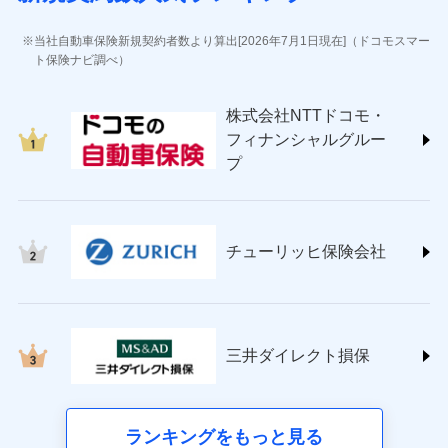
(https://www.jihoken.co.jp/)
ソニー損害保険株式会社
当社自動車保険新規契約者数より算出[2026年7月1日現在]（ドコモスマー
(https://www.sonysonpo.co.jp/)
ト保険ナビ調べ）
損害保険ジャパン株式会社 (https://www.sompo-
japan.co.jp/)
株式会社NTTドコモ・
ＳＯＭＰＯダイレクト損害保険株式会社
フィナンシャルグルー
(https://www.sompo-direct.co.jp/)
プ
チューリッヒ保険会社 (https://www.zurich.co.jp/)
東京海上日動火災保険株式会社
(https://www.tokiomarine-nichido.co.jp/)
日新火災海上保険株式会社
チューリッヒ保険会社
(https://www.nisshinfire.co.jp/)
ペット＆ファミリー損害保険株式会社
(https://www.petfamilyins.co.jp/)
三井住友海上火災保険株式会社 (https://www.ms-
ins.com/)
三井ダイレクト損保
三井ダイレクト損害保険株式会社
(https://www.mitsui-direct.co.jp/)
■生命保険
ランキングをもっと見る