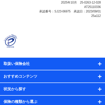
報、購入されたサービスや商品の名称・購入場所・決済
に関する情報、アンケートの回答に関する情報などが含
まれます。
保険関連サービス情報
当社または株式会社NTTドコモ・フィナンシャルグルー
プが提供する保険関連サービスに関して取得し、又は保
有する情報。例として、見積請求受付時、資料請求受付
時又はユーザー登録受付時に提供いただいた情報（氏
名、住所、生年月日、性別、保険契約者と被保険者の関
係、保険加入の目的、保険商品の内容、保険料、保険料
のお支払方法、車のメーカーや走行距離などの情報、建
物の構造や築年数などの情報、ペットの種類や年齢な
ど）及びお客様との応対記録（お客様に提示した比較見
積の試算結果情報、メールマガジンを提供した際のメー
取扱い保険会社
ル内容や送信履歴の情報及び保険の更改案内等を提供し
た際のメール内容や送信履歴などの情報）が含まれま
す。
おすすめコンテンツ
保険契約情報
当社または株式会社NTTドコモ・フィナンシャルグルー
プが取得し、又は保有する保険契約に関する情報。例と
状況から探す
して、保険契約者及び被保険者の氏名、住所、生年月
日、性別、保険契約者と被保険者の関係、保険加入の目
的、保険商品の内容、保険料、保険料のお支払方法、車
保険の種類から選ぶ
のメーカーや走行距離などの情報、建物の構造や築年数