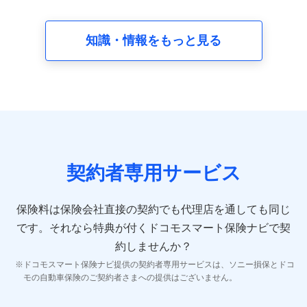
請求受付時、資料請求受付時又はユーザー登録受付時に
提供いただいた情報（氏名、住所、生年月日、性別、保
険契約者と被保険者の関係、保険加入の目的、保険商品
知識・情報をもっと見る
の内容、保険料、保険料のお支払方法、車のメーカーや
走行距離などの情報、建物の構造や築年数などの情報、
ペットの種類や年齢など）及びお客様との応対記録 （お
客様に提示した比較見積の試算結果情報、メールマガジ
ンを提供した際のメール内容や送信履歴の情報及び保険
の更改案内等を提供した際のメール内容や送信履歴など
の情報）が含まれます。
保険契約情報
当社又は株式会社NTTドコモが取得し、又は保有する保
険契約に関する情報。例として、保険契約者及び被保険
契約者専用サービス
者の氏名、住所、生年月日、性別、保険契約者と被保険
者の関係、保険加入の目的、保険商品の内容、保険料、
保険料のお支払方法、車のメーカーや走行距離などの情
保険料は保険会社直接の契約でも代理店を通しても同じ
報、建物の構造や築年数などの情報、ペットの種類や年
齢などの情報などが含まれます。
です。
それなら特典が付くドコモスマート保険ナビで契
約しませんか？
【共同して利用する者の範囲】
ドコモスマート保険ナビ提供の契約者専用サービスは、ソニー損保とドコ
当社
モの自動車保険のご契約者さまへの提供はございません。
株式会社NTTドコモ