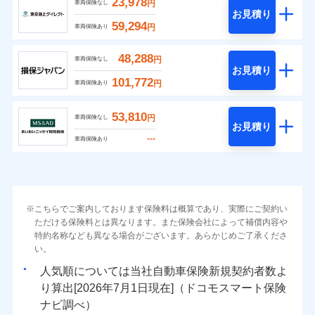
23,978
円
車両保険なし
お見積り
59,294
円
車両保険あり
48,288
円
車両保険なし
お見積り
101,772
円
車両保険あり
53,810
円
車両保険なし
お見積り
---
車両保険あり
こちらでご案内しております保険料は概算であり、実際にご契約い
ただける保険料とは異なります。また保険会社によって補償内容や
特約名称なども異なる場合がございます。あらかじめご了承くださ
い。
人気順については当社
新規契約者数よ
り算出[
年
月
日現在]（ドコモスマート保険
ナビ調べ）