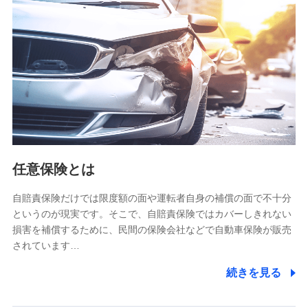
【共同して利用される利用データの項目】
当社又は株式会社NTTドコモがサービス提供等を通じて取得
した、以下の情報などの個人データ
基本情報
氏名、電話番号、メールアドレス、お客さまの識別子、
属性、連絡先、dポイントサービスのご利用に関する情
報。例として、dポイントカード番号、性別、年齢、家族
構成、住所、dポイント残高、dポイント利用履歴などが
含まれます。
利用情報
任意保険とは
当社又は株式会社NTTドコモが提供する各種サービスな
どのご契約・ご利用などに関する情報。例として、当社
又は株式会社NTTドコモが提供する各種サービスのご契
自賠責保険だけでは限度額の面や運転者自身の補償の面で不十分
約状態・ご利用履歴インターネット利用時の行動に関す
というのが現実です。そこで、自賠責保険ではカバーしきれない
る情報、アプリケーション利用時の行動に関する情報、
損害を補償するために、民間の保険会社などで自動車保険が販売
購入されたサービスや商品の名称・購入場所・決済に関
されています…
する情報、アンケートの回答に関する情報などが含まれ
ます。
続きを見る
保険関連サービス情報
当社又は株式会社NTTドコモが提供する保険関連サービ
スに関して取得し、又は保有する情報。例として、見積