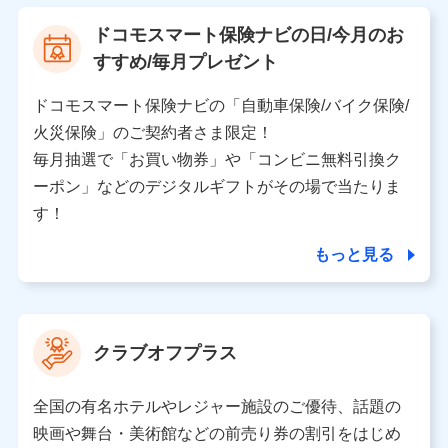
【利用する者の利用目的】
ドコモスマート保険ナビの日/今月のお
当社又は株式会社NTTドコモが提供する保険関連サービ
すすめ/毎月プレゼント
スにおけるユーザ登録受付および管理のため
当社又は株式会社NTTドコモと取引のあるもしくは委託
を受けている保険会社・提携会社の保険その他に関する
ドコモスマート保険ナビの「自動車保険/バイク保険/
情報を提供するため、また維持管理等の委託業務遂行の
火災保険」のご契約者さま限定！
ため、またそれらに付帯、関連する当社、株式会社NTT
ドコモおよび提携会社のサービスを案内、提供するため
毎月抽選で「お買い物券」や「コンビニ無料引換ク
（各サービスで取得したサービス利用履歴、ウェブサイ
ーポン」などのデジタルギフトがその場で当たりま
トの閲覧履歴、購買履歴、ご契約内容等のパーソナルデ
ータを分析して、お客さまの趣味・嗜好・傾向に応じた
す！
サービス・商品等に関するご提案や広告の配信等を行う
ことがあります。）
もっと見る
各種セミナーの開催のため
コンサルティングサービスの実施のため
アンケートやキャンペーン等の実施のため
上記に係る案内・手続き・管理等付帯業務を行うため
クラブオフプラス
【当該個人データの管理について責任を有する者の名称・住
所・代表者名】
全国の有名ホテルやレジャー施設のご優待、話題の
当該個人データを取り扱う各共同利用者（詳細は次のとお
映画や舞台・美術館などの前売り券の割引をはじめ
り）