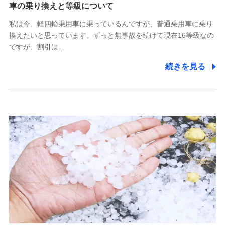
(https://www.tokiomarine-x.co.jp/)
車の乗り換えと等級について
ペットメディカルサポート株式会社
私は今、軽四輪乗用車に乗っているんですが、普通乗用車に乗り
(https://pshoken.co.jp/)
換えたいと思っています。ずっと無事故を続けて現在16等級なの
リトルファミリー少額短期保険株式会社
ですが、割引は…
(https://www.littlefamily-ssi.com/)
続きを見る
2.共同募集を行う代理店から受領する個人情報
郵便、電話、およびＥメール等により、当社と取引のあるも
しくは委託を受けている保険会社・提携会社の保険その他に
関する情報を提供し、金融商品等の契約を勧奨するため、ま
た維持管理等の委託業務遂行のため、またそれらに付帯、関
連する当社および提携会社のサービスを案内、提供するため
（なお、当社は複数の保険会社と取引があり、取得した個人
情報を取引のある他の保険会社の商品・サービスをご提案す
るために利用させていただくことがあります。）
上記に係る連絡・手続き・管理等付帯業務を行うため
3.セミナー募集サイトから取得した個人情報
各種セミナーの案内、開催のため
上記に係る連絡・手続き・管理等付帯業務を行うため