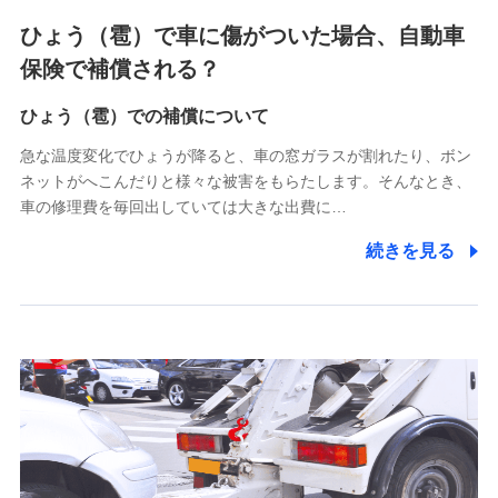
4.家族・友達紹介にて取得した個人情報
ひょう（雹）で車に傷がついた場合、自動車
被紹介者への連絡、及び当社と取引のあるもしくは委託を受
保険で補償される？
けている保険会社・提携会社の保険その他に関する情報を提
供し、金融商品等の契約を勧奨するため
ひょう（雹）での補償について
アンケートやキャンペーン等の実施のため
上記に係る連絡・手続き・管理等付帯業務を行うため
急な温度変化でひょうが降ると、車の窓ガラスが割れたり、ボン
ネットがへこんだりと様々な被害をもらたします。そんなとき、
5.通話録音にて取得する情報
車の修理費を毎回出していては大きな出費に…
電話対応の品質向上およびお問合せ内容の正確な把握のため
続きを見る
6.採用応募者の個人情報
採用選考および入社手続を実施するため
7.社員（従業者）の個人情報
人事･勤怠･健康・労務等の管理、給与支給、福利厚生・採用
退職関連処理等の各種手続きのため、当社と従業員または従
業員同士の連絡のため