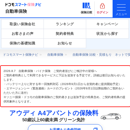
自動車保険
保険比較
ログイン
メニュー
取扱い保険会社
ランキング
キャンペーン
お客さまの声
契約者特典
状況から探す
保険の基礎知識
お知らせ
ドコモスマート保険ナビ
自動車保険
自動車保険 比較・見積もり ネットで
2026.8.7 自動車保険・バイク保険 ご契約者並びにご検討中の皆様へ
ご契約者特典として利用できるサービスに下記を追加する予定です。詳細は後日お知らせいた
します。
・バッテリー上りに対する年一回無料対応（2026年9月1日から全契約者に提供開始予定）
・エマージェンシー（緊急連絡）カードのプレゼント（2026年9月1日以降始期のご契約をい
ただいた方に送付）
※ソニー損保・ドコモの自動車保険のご契約者さまは追加予定の特典含め、ご契約者特典の提
供対象外となります。
アウディ A4アバントの保険料
50歳以上60歳未満 グリーン免許
お見積もり条件詳細