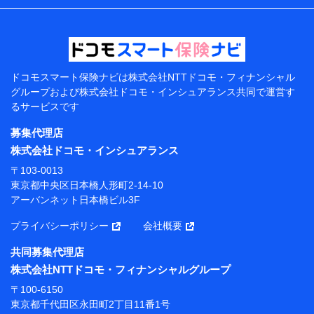
などの情報、ペットの種類や年齢などの情報などが含ま
れます。
提供当事者から受領当事者が個人データを取得する方法
電子的・電磁的方法等
【共同して利用する者の範囲】
ドコモスマート保険ナビは
株式会社NTTドコモ・フィナンシャル
グループおよび
株式会社ドコモ・インシュアランス共同で
運営す
当社
るサービスです
株式会社NTTドコモ・フィナンシャルグループ
募集代理店
【利用目的】
株式会社ドコモ・インシュアランス
当社または株式会社NTTドコモ・フィナンシャルグルー
〒103-0013
プが提供する保険関連サービスにおけるユーザー登録受
東京都中央区日本橋人形町2-14-10
付および管理のため
アーバンネット日本橋ビル3F
当社または株式会社NTTドコモ・フィナンシャルグルー
プと取引のあるもしくは委託を受けている保険会社・提
プライバシーポリシー
会社概要
携会社の保険その他に関する情報を提供するため、また
維持管理等の委託業務遂行のため、またそれらに付帯、
共同募集代理店
関連する当社または株式会社NTTドコモ・フィナンシャ
株式会社NTTドコモ・フィナンシャルグループ
ルグループおよび提携会社のサービスを案内、提供する
ため
〒100-6150
（各サービスで取得したサービス利用履歴、ウェブサイ
東京都千代田区永田町2丁目11番1号
トの閲覧履歴、購買履歴、ご契約内容等のパーソナルデ