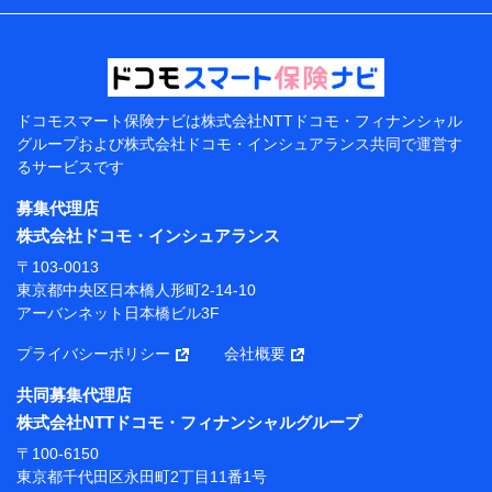
などの情報、ペットの種類や年齢などの情報などが含ま
れます。
提供当事者から受領当事者が個人データを取得する方法
電子的・電磁的方法等
【共同して利用する者の範囲】
ドコモスマート保険ナビは
株式会社NTTドコモ・フィナンシャル
グループおよび
株式会社ドコモ・インシュアランス共同で
運営す
当社
るサービスです
株式会社NTTドコモ・フィナンシャルグループ
募集代理店
【利用目的】
株式会社ドコモ・インシュアランス
当社または株式会社NTTドコモ・フィナンシャルグルー
〒103-0013
プが提供する保険関連サービスにおけるユーザー登録受
東京都中央区日本橋人形町2-14-10
付および管理のため
アーバンネット日本橋ビル3F
当社または株式会社NTTドコモ・フィナンシャルグルー
プと取引のあるもしくは委託を受けている保険会社・提
プライバシーポリシー
会社概要
携会社の保険その他に関する情報を提供するため、また
維持管理等の委託業務遂行のため、またそれらに付帯、
共同募集代理店
関連する当社または株式会社NTTドコモ・フィナンシャ
株式会社NTTドコモ・フィナンシャルグループ
ルグループおよび提携会社のサービスを案内、提供する
ため
〒100-6150
（各サービスで取得したサービス利用履歴、ウェブサイ
東京都千代田区永田町2丁目11番1号
トの閲覧履歴、購買履歴、ご契約内容等のパーソナルデ