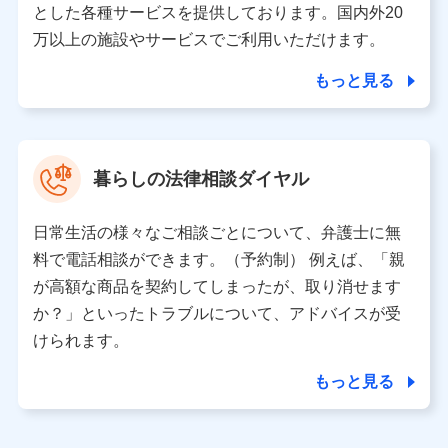
とした各種サービスを提供しております。国内外20
東京都千代田区永田町2丁目11番1号 山王パークタワー
万以上の施設やサービスでご利用いただけます。
株式会社NTTドコモ 代表取締役社長 前田 義晃
もっと見る
東京都中央区日本橋人形町2-14-10 アーバンネット日本橋
ビル 3F
株式会社ドコモ・インシュアランス 代表取締役社長 吉
村 忠義
暮らしの法律相談ダイヤル
※ 当社および株式会社NTTドコモは、お客さまの情報を利
用させていただくにあたっては、「NTTドコモ パーソナル
日常生活の様々なご相談ごとについて、弁護士に無
データ憲章」に定める行動原則を順守します 。
※ パーソナルデータダッシュボードの「第三者提供の管
料で電話相談ができます。（予約制） 例えば、「親
理」の設定状態にかかわらず、共同利用する場合がありま
が高額な商品を契約してしまったが、取り消せます
す。
か？」といったトラブルについて、アドバイスが受
※ dポイントクラブ会員ではないお客さま（2019年12月11
けられます。
日以降、一度もdポイントクラブ会員であったことがないお
客さまに限る）に関する、2019年12月10日以前に取得した
もっと見る
個人データは、こちら の利用目的の範囲内に限って共同利
用します。