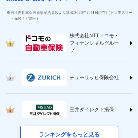
(https://www.jihoken.co.jp/)
ソニー損害保険株式会社
当社自動車保険新規契約者数より算出[2026年7月1日現在]（ドコモスマー
(https://www.sonysonpo.co.jp/)
ト保険ナビ調べ）
損害保険ジャパン株式会社 (https://www.sompo-
japan.co.jp/)
株式会社NTTドコモ・
ＳＯＭＰＯダイレクト損害保険株式会社
フィナンシャルグルー
(https://www.sompo-direct.co.jp/)
プ
チューリッヒ保険会社 (https://www.zurich.co.jp/)
東京海上日動火災保険株式会社
(https://www.tokiomarine-nichido.co.jp/)
日新火災海上保険株式会社
チューリッヒ保険会社
(https://www.nisshinfire.co.jp/)
ペット＆ファミリー損害保険株式会社
(https://www.petfamilyins.co.jp/)
三井住友海上火災保険株式会社 (https://www.ms-
ins.com/)
三井ダイレクト損保
三井ダイレクト損害保険株式会社
(https://www.mitsui-direct.co.jp/)
■生命保険
ランキングをもっと見る