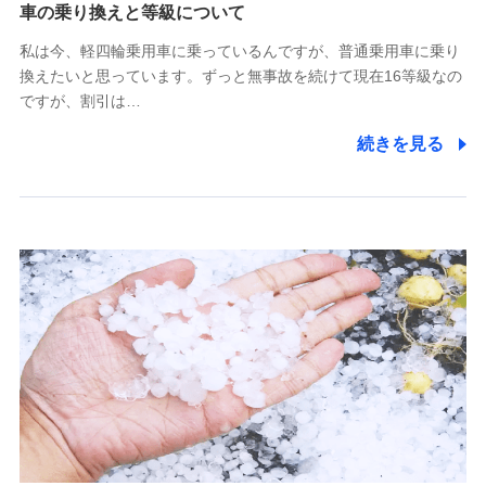
(https://www.tokiomarine-x.co.jp/)
車の乗り換えと等級について
ペットメディカルサポート株式会社
私は今、軽四輪乗用車に乗っているんですが、普通乗用車に乗り
(https://pshoken.co.jp/)
換えたいと思っています。ずっと無事故を続けて現在16等級なの
リトルファミリー少額短期保険株式会社
ですが、割引は…
(https://www.littlefamily-ssi.com/)
続きを見る
2.共同募集を行う代理店から受領する個人情報
郵便、電話、およびＥメール等により、当社と取引のあるも
しくは委託を受けている保険会社・提携会社の保険その他に
関する情報を提供し、金融商品等の契約を勧奨するため、ま
た維持管理等の委託業務遂行のため、またそれらに付帯、関
連する当社および提携会社のサービスを案内、提供するため
（なお、当社は複数の保険会社と取引があり、取得した個人
情報を取引のある他の保険会社の商品・サービスをご提案す
るために利用させていただくことがあります。）
上記に係る連絡・手続き・管理等付帯業務を行うため
3.セミナー募集サイトから取得した個人情報
各種セミナーの案内、開催のため
上記に係る連絡・手続き・管理等付帯業務を行うため