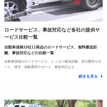
8.取引先個人情報
取引先としての選定業務、営業情報の提供業務、契約締結手
続き業務、取引管理業務、およびこれらに準ずる業務の遂行
のため
ロードサービス、事故対応など各社の提供サ
9.お問い合わせ情報
各種お問い合わせに対応するため
ービス比較一覧
自動車保険10社11商品のロードサービス、無料搬送距
10.受託業務の 個人情報
離、事故対応などの比較一覧
受託業務の遂行およびこれらに準ずる業務の遂行のため
自動車保険のロードサービス、レッカー搬送距離、宿泊費用サポ
11.マイカー通勤管理クラウド並びに法人向けASPサー
ート、帰宅・移動費用サポート、事故対応など…
ビスに関してのお問い合わせ情報
続きを見る
各種お問い合わせに対応するため
当社のサービスに関する情報提供や、皆様に有用なお知らせ
をお送りするため
アンケートの送付のため
当社のサービスや媒体の運営改善に必要なデータを解析し、
分析するため
当社の対応品質向上やお問い合わせ内容の正確な把握のため