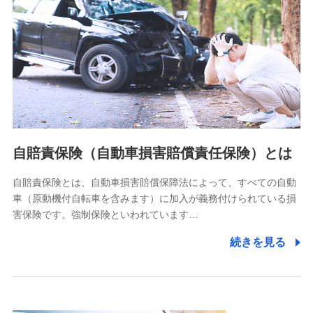
個人情報保護管理者の職名、連絡先
株式会社ドコモ・インシュアランス 営業部長
〒103-0013 東京都中央区日本橋人形町2-14-10 アーバン
ネット日本橋ビル 3F
株式会社ドコモ・インシュアランス
個人情報の第三者提供について
当社ではご本人の同意がある場合または法令に基づく場合を
自賠責保険（自動車損害賠償責任保険）とは
除き、第三者に提供いたしません。
自賠責保険とは、自動車損害賠償保障法によって、すべての自動
業務の委託
車（原動機付自転車を含みます）に加入が義務付けられている損
当社は利用目的の達成に必要な範囲内において個人情報の取
害保険です。強制保険といわれています…
り扱いの全部または一部を委託する場合があります。
続きを見る
個人データの共同利用
当社は株式会社NTTドコモとの間で、以下のとおり個
人データを共同利用します。