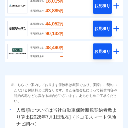
18,015
円
車両保険なし
お見積り
43,885
円
車両保険あり
44,052
円
車両保険なし
お見積り
90,132
円
車両保険あり
48,490
円
車両保険なし
お見積り
---
車両保険あり
こちらでご案内しております保険料は概算であり、実際にご契約い
ただける保険料とは異なります。また保険会社によって補償内容や
特約名称なども異なる場合がございます。あらかじめご了承くださ
い。
人気順については当社
新規契約者数よ
り算出[
年
月
日現在]（ドコモスマート保険
ナビ調べ）