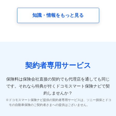
請求受付時、資料請求受付時又はユーザー登録受付時に
提供いただいた情報（氏名、住所、生年月日、性別、保
険契約者と被保険者の関係、保険加入の目的、保険商品
知識・情報をもっと見る
の内容、保険料、保険料のお支払方法、車のメーカーや
走行距離などの情報、建物の構造や築年数などの情報、
ペットの種類や年齢など）及びお客様との応対記録 （お
客様に提示した比較見積の試算結果情報、メールマガジ
ンを提供した際のメール内容や送信履歴の情報及び保険
の更改案内等を提供した際のメール内容や送信履歴など
の情報）が含まれます。
保険契約情報
当社又は株式会社NTTドコモが取得し、又は保有する保
険契約に関する情報。例として、保険契約者及び被保険
契約者専用サービス
者の氏名、住所、生年月日、性別、保険契約者と被保険
者の関係、保険加入の目的、保険商品の内容、保険料、
保険料のお支払方法、車のメーカーや走行距離などの情
保険料は保険会社直接の契約でも代理店を通しても同じ
報、建物の構造や築年数などの情報、ペットの種類や年
齢などの情報などが含まれます。
です。
それなら特典が付くドコモスマート保険ナビで契
約しませんか？
【共同して利用する者の範囲】
ドコモスマート保険ナビ提供の契約者専用サービスは、ソニー損保とドコ
当社
モの自動車保険のご契約者さまへの提供はございません。
株式会社NTTドコモ