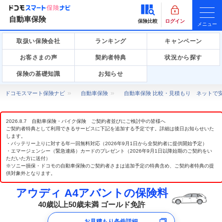
自動車保険
保険比較
ログイン
メニュー
取扱い保険会社
ランキング
キャンペーン
お客さまの声
契約者特典
状況から探す
保険の基礎知識
お知らせ
ドコモスマート保険ナビ
自動車保険
自動車保険 比較・見積もり ネットで
2026.8.7 自動車保険・バイク保険 ご契約者並びにご検討中の皆様へ
ご契約者特典として利用できるサービスに下記を追加する予定です。詳細は後日お知らせいた
します。
・バッテリー上りに対する年一回無料対応（2026年9月1日から全契約者に提供開始予定）
・エマージェンシー（緊急連絡）カードのプレゼント（2026年9月1日以降始期のご契約をい
ただいた方に送付）
※ソニー損保・ドコモの自動車保険のご契約者さまは追加予定の特典含め、ご契約者特典の提
供対象外となります。
アウディ A4アバントの保険料
40歳以上50歳未満 ゴールド免許
お見積もり条件詳細