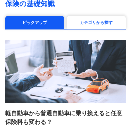
保険の基礎知識
（https://www.manulife.co.jp/）
三井住友海上あいおい生命保険株式会社
（https://www.msa-life.co.jp/）
ピックアップ
カテゴリから探す
メットライフ生命株式会社(https://www.metlife.co.jp/)
メディケア生命保険株式会社
（https://www.medicarelife.com/）
■少額短期保険
株式会社アシロ少額短期保険 (https://kailash.co.jp/)
SBIいきいき少額短期保険会社 (https://www.i-
sedai.com/)
SBIペット少額短期保険株式会社 (https://www.sbipet-
ssi.co.jp/)
SBIリスタ少額短期保険会社
(https://www.jishin.co.jp/)
スマートプラス少額短期保険株式会社
（https://www.smartplus-insurance.com/）
軽自動車から普通自動車に乗り換えると任意
チューリッヒ少額短期保険株式会社
保険料も変わる？
(https://www.zurichssi.co.jp/)
Tokio Marine X少額短期保険株式会社