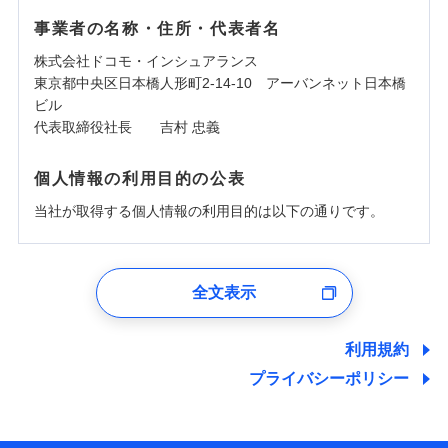
事業者の名称・住所・代表者名
株式会社ドコモ・インシュアランス
東京都中央区日本橋人形町2-14-10 アーバンネット日本橋
ビル
代表取締役社長 吉村 忠義
個人情報の利用目的の公表
当社が取得する個人情報の利用目的は以下の通りです。
1.見積請求受付時、資料請求受付時、ユーザー登録受
付時
全文表示
ユーザー登録受付および、管理のため
郵便、電話、およびＥメール等により、当社と取引のあるも
しくは委託を受けている保険会社・提携会社の保険その他に
利用規約
関する情報を提供し、金融商品等の契約を勧奨するため、ま
プライバシーポリシー
た維持管理等の委託業務遂行のため、またそれらに付帯、関
連する当社および提携会社のサービスを案内、提供するため
（なお、当社は複数の保険会社と取引があり、取得した個人
情報を取引のある他の保険会社の商品・サービスをご提案す