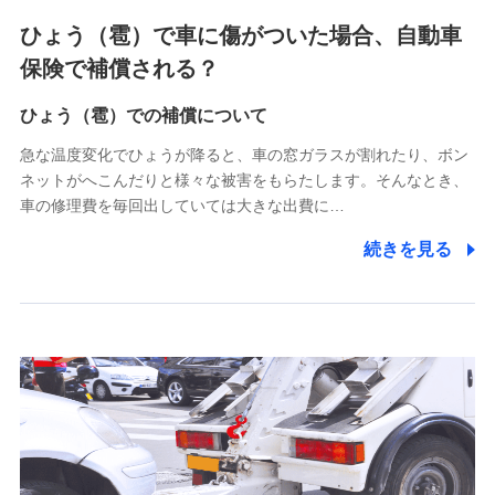
4.家族・友達紹介にて取得した個人情報
ひょう（雹）で車に傷がついた場合、自動車
被紹介者への連絡、及び当社と取引のあるもしくは委託を受
保険で補償される？
けている保険会社・提携会社の保険その他に関する情報を提
供し、金融商品等の契約を勧奨するため
ひょう（雹）での補償について
アンケートやキャンペーン等の実施のため
上記に係る連絡・手続き・管理等付帯業務を行うため
急な温度変化でひょうが降ると、車の窓ガラスが割れたり、ボン
ネットがへこんだりと様々な被害をもらたします。そんなとき、
5.通話録音にて取得する情報
車の修理費を毎回出していては大きな出費に…
電話対応の品質向上およびお問合せ内容の正確な把握のため
続きを見る
6.採用応募者の個人情報
採用選考および入社手続を実施するため
7.社員（従業者）の個人情報
人事･勤怠･健康・労務等の管理、給与支給、福利厚生・採用
退職関連処理等の各種手続きのため、当社と従業員または従
業員同士の連絡のため