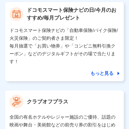
【利用する者の利用目的】
ドコモスマート保険ナビの日/今月のお
当社又は株式会社NTTドコモが提供する保険関連サービ
すすめ/毎月プレゼント
スにおけるユーザ登録受付および管理のため
当社又は株式会社NTTドコモと取引のあるもしくは委託
を受けている保険会社・提携会社の保険その他に関する
ドコモスマート保険ナビの「自動車保険/バイク保険/
情報を提供するため、また維持管理等の委託業務遂行の
火災保険」のご契約者さま限定！
ため、またそれらに付帯、関連する当社、株式会社NTT
ドコモおよび提携会社のサービスを案内、提供するため
毎月抽選で「お買い物券」や「コンビニ無料引換ク
（各サービスで取得したサービス利用履歴、ウェブサイ
ーポン」などのデジタルギフトがその場で当たりま
トの閲覧履歴、購買履歴、ご契約内容等のパーソナルデ
ータを分析して、お客さまの趣味・嗜好・傾向に応じた
す！
サービス・商品等に関するご提案や広告の配信等を行う
ことがあります。）
もっと見る
各種セミナーの開催のため
コンサルティングサービスの実施のため
アンケートやキャンペーン等の実施のため
上記に係る案内・手続き・管理等付帯業務を行うため
クラブオフプラス
【当該個人データの管理について責任を有する者の名称・住
所・代表者名】
全国の有名ホテルやレジャー施設のご優待、話題の
当該個人データを取り扱う各共同利用者（詳細は次のとお
映画や舞台・美術館などの前売り券の割引をはじめ
り）