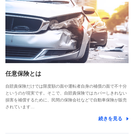
【共同して利用される利用データの項目】
当社又は株式会社NTTドコモがサービス提供等を通じて取得
した、以下の情報などの個人データ
基本情報
氏名、電話番号、メールアドレス、お客さまの識別子、
属性、連絡先、dポイントサービスのご利用に関する情
報。例として、dポイントカード番号、性別、年齢、家族
構成、住所、dポイント残高、dポイント利用履歴などが
含まれます。
利用情報
任意保険とは
当社又は株式会社NTTドコモが提供する各種サービスな
どのご契約・ご利用などに関する情報。例として、当社
又は株式会社NTTドコモが提供する各種サービスのご契
自賠責保険だけでは限度額の面や運転者自身の補償の面で不十分
約状態・ご利用履歴インターネット利用時の行動に関す
というのが現実です。そこで、自賠責保険ではカバーしきれない
る情報、アプリケーション利用時の行動に関する情報、
損害を補償するために、民間の保険会社などで自動車保険が販売
購入されたサービスや商品の名称・購入場所・決済に関
されています…
する情報、アンケートの回答に関する情報などが含まれ
ます。
続きを見る
保険関連サービス情報
当社又は株式会社NTTドコモが提供する保険関連サービ
スに関して取得し、又は保有する情報。例として、見積