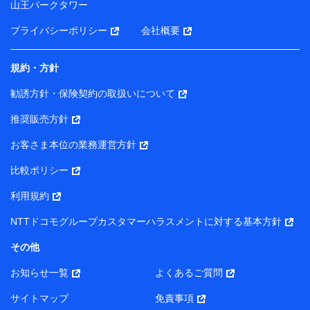
山王パークタワー
ータを分析して、お客さまの趣味・嗜好・傾向に応じた
サービス・商品等に関するご提案や広告の配信等を行う
プライバシーポリシー
会社概要
ことがあります。）
各種セミナーの開催のため
コンサルティングサービスの実施のため
規約・方針
アンケートやキャンペーン等の実施のため
上記に係る案内・手続き・管理等付帯業務を行うため
勧誘方針・保険契約の取扱いについて
【当該個人データの管理について責任を有する者の名称・住
推奨販売方針
所・代表者名】
お客さま本位の業務運営方針
当該個人データを取り扱う各共同利用者（詳細は次のとお
り）
比較ポリシー
東京都千代田区永田町2丁目11番1号 山王パークタワー
利用規約
株式会社NTTドコモ・フィナンシャルグループ 代表取締役
社長 廣井 孝史
NTTドコモグループカスタマーハラスメントに対する基本方針
東京都中央区日本橋人形町2-14-10 アーバンネット日本橋
その他
ビル 3F
お知らせ一覧
よくあるご質問
株式会社ドコモ・インシュアランス 代表取締役社長 吉
村 忠義
サイトマップ
免責事項