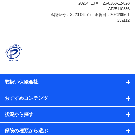
報、購入されたサービスや商品の名称・購入場所・決済
に関する情報、アンケートの回答に関する情報などが含
まれます。
保険関連サービス情報
当社または株式会社NTTドコモ・フィナンシャルグルー
プが提供する保険関連サービスに関して取得し、又は保
有する情報。例として、見積請求受付時、資料請求受付
時又はユーザー登録受付時に提供いただいた情報（氏
名、住所、生年月日、性別、保険契約者と被保険者の関
係、保険加入の目的、保険商品の内容、保険料、保険料
のお支払方法、車のメーカーや走行距離などの情報、建
物の構造や築年数などの情報、ペットの種類や年齢な
ど）及びお客様との応対記録（お客様に提示した比較見
積の試算結果情報、メールマガジンを提供した際のメー
取扱い保険会社
ル内容や送信履歴の情報及び保険の更改案内等を提供し
た際のメール内容や送信履歴などの情報）が含まれま
す。
おすすめコンテンツ
保険契約情報
当社または株式会社NTTドコモ・フィナンシャルグルー
プが取得し、又は保有する保険契約に関する情報。例と
状況から探す
して、保険契約者及び被保険者の氏名、住所、生年月
日、性別、保険契約者と被保険者の関係、保険加入の目
的、保険商品の内容、保険料、保険料のお支払方法、車
保険の種類から選ぶ
のメーカーや走行距離などの情報、建物の構造や築年数