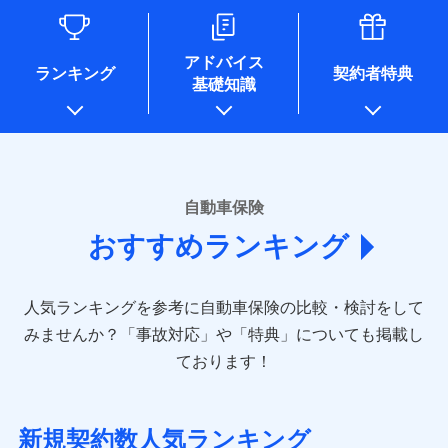
るために利用させていただくことがあります。）
各種セミナーの開催のため
コンサルティングサービスの実施のため
アドバイス
アンケートやキャンペーン等の実施のため
ランキング
契約者特典
基礎知識
上記に係る案内・手続き・管理等付帯業務を行うため
* 当社が委託を受けている保険会社の情報は、保険会社のホ
ームページに掲載しておりますので、ご確認ください。
■損害保険
あいおいニッセイ同和損害保険株式会社
自動車保険
(https://www.aioinissaydowa.co.jp/)
おすすめランキング
アクサ損害保険株式会社 (https://www.axa-
direct.co.jp/)
アニコム損害保険株式会社 (https://www.anicom-
人気ランキングを参考に自動車保険の比較・検討をして
sompo.co.jp/)
東京海上ダイレクト損害保険株式会社 (https://www.e-
みませんか？
「事故対応」や「特典」についても掲載し
design.net/)
ております！
AIG損害保険株式会社 (https://www.aig.co.jp/sonpo)
ＳＢＩ損害保険株式会社
(https://www.sbisonpo.co.jp/)
新規契約数人気ランキング
ジェイアイ傷害火災保険株式会社