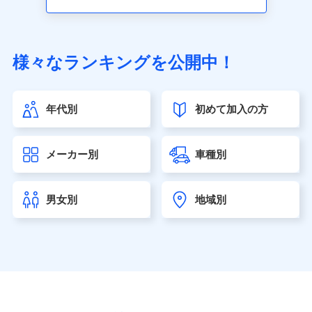
アクサ生命保険株式会社（https://www.axa.co.jp/）
SBI生命保険株式会社（https://www.sbilife.co.jp/）
FWD生命保険株式会社（https://www.fwdlife.co.jp/）
ソニー生命保険株式会社
様々なランキングを公開中！
（https://www.sonylife.co.jp）
SOMPOひまわり生命保険株式会社
（https://www.himawari-life.co.jp/）
年代別
初めて加入の方
第一ネオ生命保険株式会社（https://neofirst.co.jp/）
大樹生命保険株式会社（https://www.taiju-life.co.jp）
太陽生命保険株式会社（https://www.taiyo-
メーカー別
車種別
seimei.co.jp）
チューリッヒ生命保険株式会社
（https://www.zurichlife.co.jp/）
男女別
地域別
東京海上日動あんしん生命保険株式会社
（https://www.tmn-anshin.co.jp/）
なないろ生命保険株式会社
（https://www.nanairolife.co.jp/）
日本生命保険相互会社（https://www.nissay.co.jp）
はなさく生命保険株式会社
（https://www.life8739.co.jp/）
マニュライフ生命保険株式会社