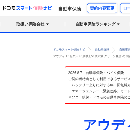
契約内容変更
ロ
自動車保険
取扱い保険会社
自動車保険ランキング
ドコモスマート保険ナビ
自動車保険
自動車
アウディ A3セダン 40歳以上50歳未満 グリーン免許 
2026.8.7 自動車保険・バイク保
ご契約者特典として利用できるサービ
・バッテリー上りに対する年一回無料対
・エマージェンシー（緊急連絡）カード
※ソニー損保・ドコモの自動車保険の
アウデ