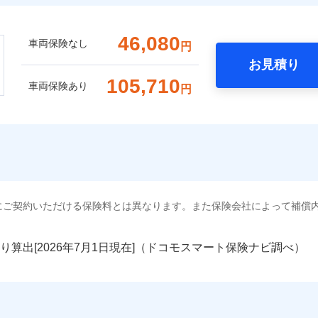
46,080
車両保険なし
円
お見積り
105,710
車両保険あり
円
にご契約いただける保険料とは異なります。また保険会社によって補償
り算出[
年
月
日現在]（ドコモスマート保険ナビ調べ）