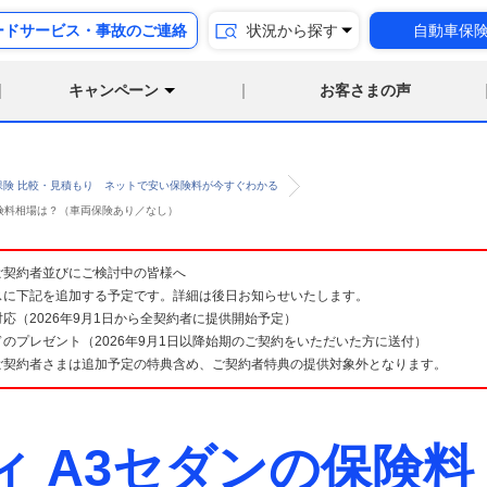
ードサービス・事故のご連絡
状況から探す
自動車保
キャンペーン
お客さまの声
保険 比較・見積もり ネットで安い保険料が今すぐわかる
の保険料相場は？（車両保険あり／なし）
険 ご契約者並びにご検討中の皆様へ
スに下記を追加する予定です。詳細は後日お知らせいたします。
応（2026年9月1日から全契約者に提供開始予定）
のプレゼント（2026年9月1日以降始期のご契約をいただいた方に送付）
ご契約者さまは追加予定の特典含め、ご契約者特典の提供対象外となります。
ィ A3セダンの保険料