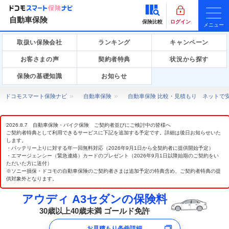
自動車保険
保険比較
ログイン
メニュー
取扱い保険会社
ランキング
キャンペーン
お客さまの声
契約者特典
状況から探す
保険の基礎知識
お知らせ
ドコモスマート保険ナビ
自動車保険
自動車保険 比較・見積もり ネットで
2026.8.7 自動車保険・バイク保険 ご契約者並びにご検討中の皆様へ
ご契約者特典として利用できるサービスに下記を追加する予定です。詳細は後日お知らせいた
します。
・バッテリー上りに対する年一回無料対応（2026年9月1日から全契約者に提供開始予定）
・エマージェンシー（緊急連絡）カードのプレゼント（2026年9月1日以降始期のご契約をい
ただいた方に送付）
※ソニー損保・ドコモの自動車保険のご契約者さまは追加予定の特典含め、ご契約者特典の提
供対象外となります。
アウディ A3セダンの保険料
30歳以上40歳未満 ゴールド免許
お見積もり条件詳細