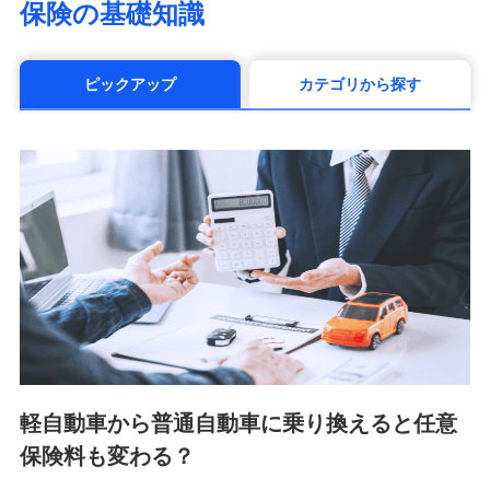
保険の基礎知識
（https://www.manulife.co.jp/）
三井住友海上あいおい生命保険株式会社
（https://www.msa-life.co.jp/）
ピックアップ
カテゴリから探す
メットライフ生命株式会社(https://www.metlife.co.jp/)
メディケア生命保険株式会社
（https://www.medicarelife.com/）
■少額短期保険
株式会社アシロ少額短期保険 (https://kailash.co.jp/)
SBIいきいき少額短期保険会社 (https://www.i-
sedai.com/)
SBIペット少額短期保険株式会社 (https://www.sbipet-
ssi.co.jp/)
SBIリスタ少額短期保険会社
(https://www.jishin.co.jp/)
スマートプラス少額短期保険株式会社
（https://www.smartplus-insurance.com/）
軽自動車から普通自動車に乗り換えると任意
チューリッヒ少額短期保険株式会社
保険料も変わる？
(https://www.zurichssi.co.jp/)
Tokio Marine X少額短期保険株式会社