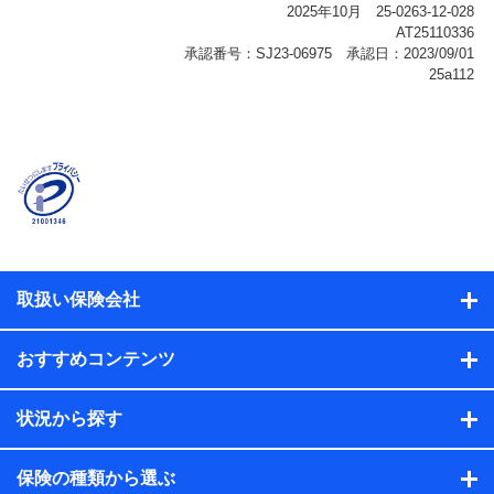
報、購入されたサービスや商品の名称・購入場所・決済
に関する情報、アンケートの回答に関する情報などが含
まれます。
保険関連サービス情報
当社または株式会社NTTドコモ・フィナンシャルグルー
プが提供する保険関連サービスに関して取得し、又は保
有する情報。例として、見積請求受付時、資料請求受付
時又はユーザー登録受付時に提供いただいた情報（氏
名、住所、生年月日、性別、保険契約者と被保険者の関
係、保険加入の目的、保険商品の内容、保険料、保険料
のお支払方法、車のメーカーや走行距離などの情報、建
物の構造や築年数などの情報、ペットの種類や年齢な
ど）及びお客様との応対記録（お客様に提示した比較見
積の試算結果情報、メールマガジンを提供した際のメー
取扱い保険会社
ル内容や送信履歴の情報及び保険の更改案内等を提供し
た際のメール内容や送信履歴などの情報）が含まれま
す。
おすすめコンテンツ
保険契約情報
当社または株式会社NTTドコモ・フィナンシャルグルー
プが取得し、又は保有する保険契約に関する情報。例と
状況から探す
して、保険契約者及び被保険者の氏名、住所、生年月
日、性別、保険契約者と被保険者の関係、保険加入の目
的、保険商品の内容、保険料、保険料のお支払方法、車
保険の種類から選ぶ
のメーカーや走行距離などの情報、建物の構造や築年数