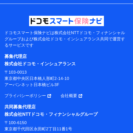
などの情報、ペットの種類や年齢などの情報などが含ま
れます。
提供当事者から受領当事者が個人データを取得する方法
電子的・電磁的方法等
【共同して利用する者の範囲】
ドコモスマート保険ナビは
株式会社NTTドコモ・フィナンシャル
グループおよび
株式会社ドコモ・インシュアランス共同で
運営す
当社
るサービスです
株式会社NTTドコモ・フィナンシャルグループ
募集代理店
【利用目的】
株式会社ドコモ・インシュアランス
当社または株式会社NTTドコモ・フィナンシャルグルー
〒103-0013
プが提供する保険関連サービスにおけるユーザー登録受
東京都中央区日本橋人形町2-14-10
付および管理のため
アーバンネット日本橋ビル3F
当社または株式会社NTTドコモ・フィナンシャルグルー
プと取引のあるもしくは委託を受けている保険会社・提
プライバシーポリシー
会社概要
携会社の保険その他に関する情報を提供するため、また
維持管理等の委託業務遂行のため、またそれらに付帯、
共同募集代理店
関連する当社または株式会社NTTドコモ・フィナンシャ
株式会社NTTドコモ・フィナンシャルグループ
ルグループおよび提携会社のサービスを案内、提供する
ため
〒100-6150
（各サービスで取得したサービス利用履歴、ウェブサイ
東京都千代田区永田町2丁目11番1号
トの閲覧履歴、購買履歴、ご契約内容等のパーソナルデ