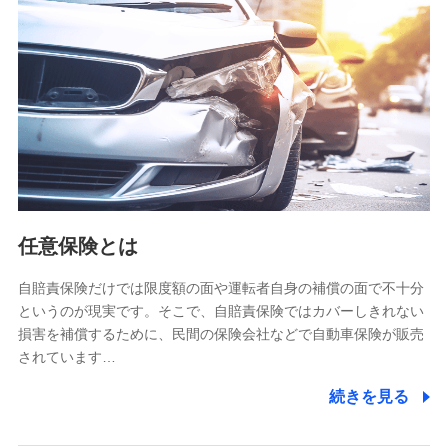
【共同して利用される利用データの項目】
当社又は株式会社NTTドコモがサービス提供等を通じて取得
した、以下の情報などの個人データ
基本情報
氏名、電話番号、メールアドレス、お客さまの識別子、
属性、連絡先、dポイントサービスのご利用に関する情
報。例として、dポイントカード番号、性別、年齢、家族
構成、住所、dポイント残高、dポイント利用履歴などが
含まれます。
利用情報
任意保険とは
当社又は株式会社NTTドコモが提供する各種サービスな
どのご契約・ご利用などに関する情報。例として、当社
又は株式会社NTTドコモが提供する各種サービスのご契
自賠責保険だけでは限度額の面や運転者自身の補償の面で不十分
約状態・ご利用履歴インターネット利用時の行動に関す
というのが現実です。そこで、自賠責保険ではカバーしきれない
る情報、アプリケーション利用時の行動に関する情報、
損害を補償するために、民間の保険会社などで自動車保険が販売
購入されたサービスや商品の名称・購入場所・決済に関
されています…
する情報、アンケートの回答に関する情報などが含まれ
ます。
続きを見る
保険関連サービス情報
当社又は株式会社NTTドコモが提供する保険関連サービ
スに関して取得し、又は保有する情報。例として、見積