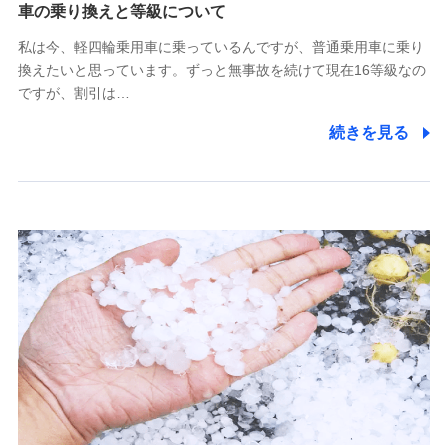
(https://www.tokiomarine-x.co.jp/)
車の乗り換えと等級について
ペットメディカルサポート株式会社
私は今、軽四輪乗用車に乗っているんですが、普通乗用車に乗り
(https://pshoken.co.jp/)
換えたいと思っています。ずっと無事故を続けて現在16等級なの
リトルファミリー少額短期保険株式会社
ですが、割引は…
(https://www.littlefamily-ssi.com/)
続きを見る
2.共同募集を行う代理店から受領する個人情報
郵便、電話、およびＥメール等により、当社と取引のあるも
しくは委託を受けている保険会社・提携会社の保険その他に
関する情報を提供し、金融商品等の契約を勧奨するため、ま
た維持管理等の委託業務遂行のため、またそれらに付帯、関
連する当社および提携会社のサービスを案内、提供するため
（なお、当社は複数の保険会社と取引があり、取得した個人
情報を取引のある他の保険会社の商品・サービスをご提案す
るために利用させていただくことがあります。）
上記に係る連絡・手続き・管理等付帯業務を行うため
3.セミナー募集サイトから取得した個人情報
各種セミナーの案内、開催のため
上記に係る連絡・手続き・管理等付帯業務を行うため