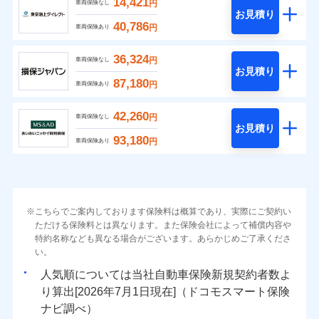
14,421
円
車両保険なし
お見積り
40,786
円
車両保険あり
36,324
円
車両保険なし
お見積り
87,180
円
車両保険あり
42,260
円
車両保険なし
お見積り
93,180
円
車両保険あり
こちらでご案内しております保険料は概算であり、実際にご契約い
ただける保険料とは異なります。また保険会社によって補償内容や
特約名称なども異なる場合がございます。あらかじめご了承くださ
い。
人気順については当社
新規契約者数よ
り算出[
年
月
日現在]（ドコモスマート保険
ナビ調べ）