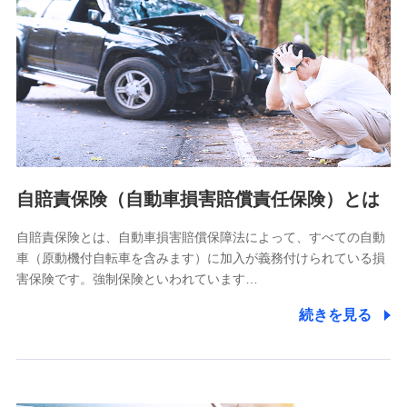
個人情報保護管理者の職名、連絡先
株式会社ドコモ・インシュアランス 営業部長
〒103-0013 東京都中央区日本橋人形町2-14-10 アーバン
ネット日本橋ビル 3F
株式会社ドコモ・インシュアランス
個人情報の第三者提供について
当社ではご本人の同意がある場合または法令に基づく場合を
自賠責保険（自動車損害賠償責任保険）とは
除き、第三者に提供いたしません。
自賠責保険とは、自動車損害賠償保障法によって、すべての自動
業務の委託
車（原動機付自転車を含みます）に加入が義務付けられている損
当社は利用目的の達成に必要な範囲内において個人情報の取
害保険です。強制保険といわれています…
り扱いの全部または一部を委託する場合があります。
続きを見る
個人データの共同利用
当社は株式会社NTTドコモとの間で、以下のとおり個
人データを共同利用します。