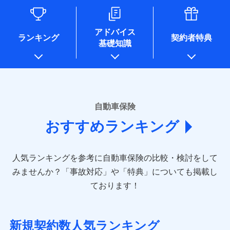
るために利用させていただくことがあります。）
各種セミナーの開催のため
コンサルティングサービスの実施のため
アドバイス
アンケートやキャンペーン等の実施のため
ランキング
契約者特典
基礎知識
上記に係る案内・手続き・管理等付帯業務を行うため
* 当社が委託を受けている保険会社の情報は、保険会社のホ
ームページに掲載しておりますので、ご確認ください。
■損害保険
あいおいニッセイ同和損害保険株式会社
自動車保険
(https://www.aioinissaydowa.co.jp/)
おすすめランキング
アクサ損害保険株式会社 (https://www.axa-
direct.co.jp/)
アニコム損害保険株式会社 (https://www.anicom-
人気ランキングを参考に自動車保険の比較・検討をして
sompo.co.jp/)
東京海上ダイレクト損害保険株式会社 (https://www.e-
みませんか？
「事故対応」や「特典」についても掲載し
design.net/)
ております！
AIG損害保険株式会社 (https://www.aig.co.jp/sonpo)
ＳＢＩ損害保険株式会社
(https://www.sbisonpo.co.jp/)
新規契約数人気ランキング
ジェイアイ傷害火災保険株式会社