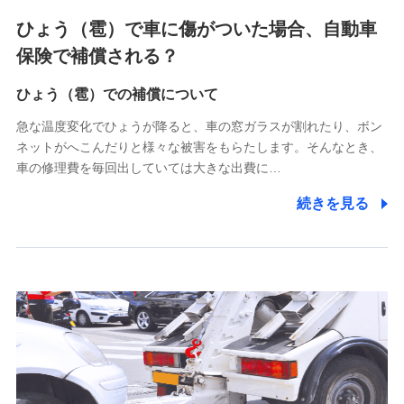
4.家族・友達紹介にて取得した個人情報
ひょう（雹）で車に傷がついた場合、自動車
被紹介者への連絡、及び当社と取引のあるもしくは委託を受
保険で補償される？
けている保険会社・提携会社の保険その他に関する情報を提
供し、金融商品等の契約を勧奨するため
ひょう（雹）での補償について
アンケートやキャンペーン等の実施のため
上記に係る連絡・手続き・管理等付帯業務を行うため
急な温度変化でひょうが降ると、車の窓ガラスが割れたり、ボン
ネットがへこんだりと様々な被害をもらたします。そんなとき、
5.通話録音にて取得する情報
車の修理費を毎回出していては大きな出費に…
電話対応の品質向上およびお問合せ内容の正確な把握のため
続きを見る
6.採用応募者の個人情報
採用選考および入社手続を実施するため
7.社員（従業者）の個人情報
人事･勤怠･健康・労務等の管理、給与支給、福利厚生・採用
退職関連処理等の各種手続きのため、当社と従業員または従
業員同士の連絡のため