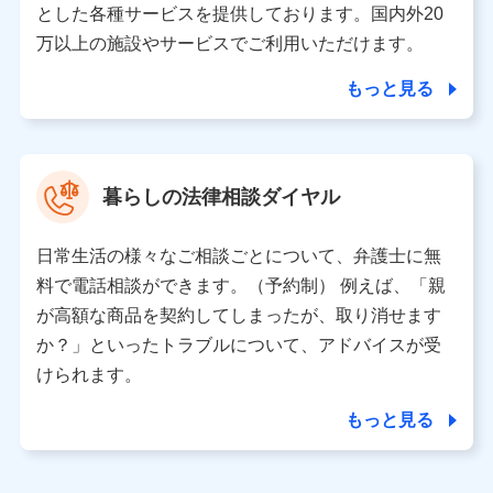
とした各種サービスを提供しております。国内外20
東京都千代田区永田町2丁目11番1号 山王パークタワー
万以上の施設やサービスでご利用いただけます。
株式会社NTTドコモ 代表取締役社長 前田 義晃
もっと見る
東京都中央区日本橋人形町2-14-10 アーバンネット日本橋
ビル 3F
株式会社ドコモ・インシュアランス 代表取締役社長 吉
村 忠義
暮らしの法律相談ダイヤル
※ 当社および株式会社NTTドコモは、お客さまの情報を利
用させていただくにあたっては、「NTTドコモ パーソナル
日常生活の様々なご相談ごとについて、弁護士に無
データ憲章」に定める行動原則を順守します 。
※ パーソナルデータダッシュボードの「第三者提供の管
料で電話相談ができます。（予約制） 例えば、「親
理」の設定状態にかかわらず、共同利用する場合がありま
が高額な商品を契約してしまったが、取り消せます
す。
か？」といったトラブルについて、アドバイスが受
※ dポイントクラブ会員ではないお客さま（2019年12月11
けられます。
日以降、一度もdポイントクラブ会員であったことがないお
客さまに限る）に関する、2019年12月10日以前に取得した
もっと見る
個人データは、こちら の利用目的の範囲内に限って共同利
用します。