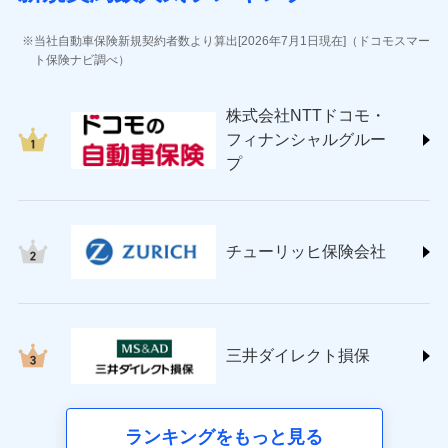
(https://www.jihoken.co.jp/)
ソニー損害保険株式会社
当社自動車保険新規契約者数より算出[2026年7月1日現在]（ドコモスマー
(https://www.sonysonpo.co.jp/)
ト保険ナビ調べ）
損害保険ジャパン株式会社 (https://www.sompo-
japan.co.jp/)
株式会社NTTドコモ・
ＳＯＭＰＯダイレクト損害保険株式会社
フィナンシャルグルー
(https://www.sompo-direct.co.jp/)
プ
チューリッヒ保険会社 (https://www.zurich.co.jp/)
東京海上日動火災保険株式会社
(https://www.tokiomarine-nichido.co.jp/)
日新火災海上保険株式会社
チューリッヒ保険会社
(https://www.nisshinfire.co.jp/)
ペット＆ファミリー損害保険株式会社
(https://www.petfamilyins.co.jp/)
三井住友海上火災保険株式会社 (https://www.ms-
ins.com/)
三井ダイレクト損保
三井ダイレクト損害保険株式会社
(https://www.mitsui-direct.co.jp/)
■生命保険
ランキングをもっと見る