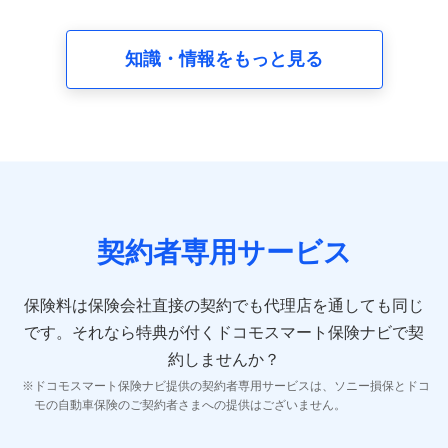
請求受付時、資料請求受付時又はユーザー登録受付時に
提供いただいた情報（氏名、住所、生年月日、性別、保
険契約者と被保険者の関係、保険加入の目的、保険商品
知識・情報をもっと見る
の内容、保険料、保険料のお支払方法、車のメーカーや
走行距離などの情報、建物の構造や築年数などの情報、
ペットの種類や年齢など）及びお客様との応対記録 （お
客様に提示した比較見積の試算結果情報、メールマガジ
ンを提供した際のメール内容や送信履歴の情報及び保険
の更改案内等を提供した際のメール内容や送信履歴など
の情報）が含まれます。
保険契約情報
当社又は株式会社NTTドコモが取得し、又は保有する保
険契約に関する情報。例として、保険契約者及び被保険
契約者専用サービス
者の氏名、住所、生年月日、性別、保険契約者と被保険
者の関係、保険加入の目的、保険商品の内容、保険料、
保険料のお支払方法、車のメーカーや走行距離などの情
保険料は保険会社直接の契約でも代理店を通しても同じ
報、建物の構造や築年数などの情報、ペットの種類や年
齢などの情報などが含まれます。
です。
それなら特典が付くドコモスマート保険ナビで契
約しませんか？
【共同して利用する者の範囲】
ドコモスマート保険ナビ提供の契約者専用サービスは、ソニー損保とドコ
当社
モの自動車保険のご契約者さまへの提供はございません。
株式会社NTTドコモ