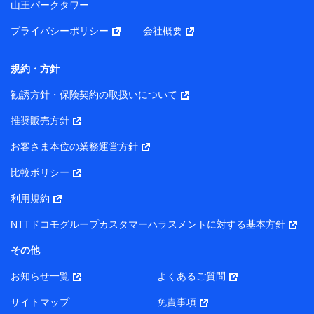
山王パークタワー
ータを分析して、お客さまの趣味・嗜好・傾向に応じた
サービス・商品等に関するご提案や広告の配信等を行う
プライバシーポリシー
会社概要
ことがあります。）
各種セミナーの開催のため
コンサルティングサービスの実施のため
規約・方針
アンケートやキャンペーン等の実施のため
上記に係る案内・手続き・管理等付帯業務を行うため
勧誘方針・保険契約の取扱いについて
【当該個人データの管理について責任を有する者の名称・住
推奨販売方針
所・代表者名】
お客さま本位の業務運営方針
当該個人データを取り扱う各共同利用者（詳細は次のとお
り）
比較ポリシー
東京都千代田区永田町2丁目11番1号 山王パークタワー
利用規約
株式会社NTTドコモ・フィナンシャルグループ 代表取締役
社長 廣井 孝史
NTTドコモグループカスタマーハラスメントに対する基本方針
東京都中央区日本橋人形町2-14-10 アーバンネット日本橋
その他
ビル 3F
お知らせ一覧
よくあるご質問
株式会社ドコモ・インシュアランス 代表取締役社長 吉
村 忠義
サイトマップ
免責事項