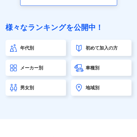
アクサ生命保険株式会社（https://www.axa.co.jp/）
SBI生命保険株式会社（https://www.sbilife.co.jp/）
FWD生命保険株式会社（https://www.fwdlife.co.jp/）
ソニー生命保険株式会社
様々なランキングを公開中！
（https://www.sonylife.co.jp）
SOMPOひまわり生命保険株式会社
（https://www.himawari-life.co.jp/）
年代別
初めて加入の方
第一ネオ生命保険株式会社（https://neofirst.co.jp/）
大樹生命保険株式会社（https://www.taiju-life.co.jp）
太陽生命保険株式会社（https://www.taiyo-
メーカー別
車種別
seimei.co.jp）
チューリッヒ生命保険株式会社
（https://www.zurichlife.co.jp/）
男女別
地域別
東京海上日動あんしん生命保険株式会社
（https://www.tmn-anshin.co.jp/）
なないろ生命保険株式会社
（https://www.nanairolife.co.jp/）
日本生命保険相互会社（https://www.nissay.co.jp）
はなさく生命保険株式会社
（https://www.life8739.co.jp/）
マニュライフ生命保険株式会社