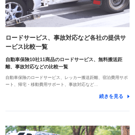
8.取引先個人情報
取引先としての選定業務、営業情報の提供業務、契約締結手
続き業務、取引管理業務、およびこれらに準ずる業務の遂行
のため
ロードサービス、事故対応など各社の提供サ
9.お問い合わせ情報
各種お問い合わせに対応するため
ービス比較一覧
自動車保険10社11商品のロードサービス、無料搬送距
10.受託業務の 個人情報
離、事故対応などの比較一覧
受託業務の遂行およびこれらに準ずる業務の遂行のため
自動車保険のロードサービス、レッカー搬送距離、宿泊費用サポ
11.マイカー通勤管理クラウド並びに法人向けASPサー
ート、帰宅・移動費用サポート、事故対応など…
ビスに関してのお問い合わせ情報
続きを見る
各種お問い合わせに対応するため
当社のサービスに関する情報提供や、皆様に有用なお知らせ
をお送りするため
アンケートの送付のため
当社のサービスや媒体の運営改善に必要なデータを解析し、
分析するため
当社の対応品質向上やお問い合わせ内容の正確な把握のため