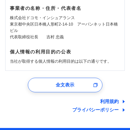
事業者の名称・住所・代表者名
株式会社ドコモ・インシュアランス
東京都中央区日本橋人形町2-14-10 アーバンネット日本橋
ビル
代表取締役社長 吉村 忠義
個人情報の利用目的の公表
当社が取得する個人情報の利用目的は以下の通りです。
1.見積請求受付時、資料請求受付時、ユーザー登録受
付時
全文表示
ユーザー登録受付および、管理のため
郵便、電話、およびＥメール等により、当社と取引のあるも
しくは委託を受けている保険会社・提携会社の保険その他に
利用規約
関する情報を提供し、金融商品等の契約を勧奨するため、ま
プライバシーポリシー
た維持管理等の委託業務遂行のため、またそれらに付帯、関
連する当社および提携会社のサービスを案内、提供するため
（なお、当社は複数の保険会社と取引があり、取得した個人
情報を取引のある他の保険会社の商品・サービスをご提案す