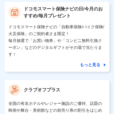
【利用する者の利用目的】
ドコモスマート保険ナビの日/今月のお
当社又は株式会社NTTドコモが提供する保険関連サービ
すすめ/毎月プレゼント
スにおけるユーザ登録受付および管理のため
当社又は株式会社NTTドコモと取引のあるもしくは委託
を受けている保険会社・提携会社の保険その他に関する
ドコモスマート保険ナビの「自動車保険/バイク保険/
情報を提供するため、また維持管理等の委託業務遂行の
火災保険」のご契約者さま限定！
ため、またそれらに付帯、関連する当社、株式会社NTT
ドコモおよび提携会社のサービスを案内、提供するため
毎月抽選で「お買い物券」や「コンビニ無料引換ク
（各サービスで取得したサービス利用履歴、ウェブサイ
ーポン」などのデジタルギフトがその場で当たりま
トの閲覧履歴、購買履歴、ご契約内容等のパーソナルデ
ータを分析して、お客さまの趣味・嗜好・傾向に応じた
す！
サービス・商品等に関するご提案や広告の配信等を行う
ことがあります。）
もっと見る
各種セミナーの開催のため
コンサルティングサービスの実施のため
アンケートやキャンペーン等の実施のため
上記に係る案内・手続き・管理等付帯業務を行うため
クラブオフプラス
【当該個人データの管理について責任を有する者の名称・住
所・代表者名】
全国の有名ホテルやレジャー施設のご優待、話題の
当該個人データを取り扱う各共同利用者（詳細は次のとお
映画や舞台・美術館などの前売り券の割引をはじめ
り）