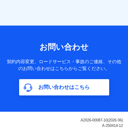
当社は株式会社NTTドコモ・フィナンシャルグループ
との間で、以下のとおり個人データを共同利用しま
す。
【共同して利用される利用データの項目】
当社または株式会社NTTドコモ・フィナンシャルグループが
サービス提供等を通じて取得した、以下の情報などの個人デ
お問い合わせ
ータ
基本情報
契約内容変更、ロードサービス・事故のご連絡、その他
氏名、電話番号、メールアドレス、お客さまの識別子、
のお問い合わせはこちらからご覧ください。
属性、連絡先、dポイントサービスのご利用に関する情
報。例として、dポイントカード番号、性別、年齢、家族
構成、住所、dポイント残高、dポイント利用履歴などが
お問い合わせはこちら
含まれます。
利用情報
当社または株式会社NTTドコモ・フィナンシャルグルー
プが提供する各種サービスなどのご契約・ご利用などに
関する情報。例として、当社または株式会社NTTドコ
モ・フィナンシャルグループが提供する各種サービスの
ご契約状態・ご利用履歴インターネット利用時の行動に
関する情報、アプリケーション利用時の行動に関する情