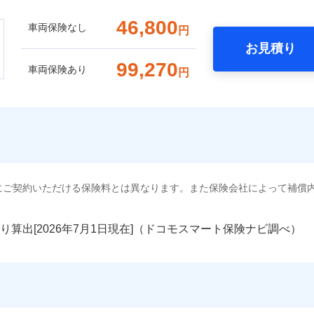
46,800
車両保険なし
円
お見積り
99,270
車両保険あり
円
にご契約いただける保険料とは異なります。また保険会社によって補償
り算出[
年
月
日現在]（ドコモスマート保険ナビ調べ）