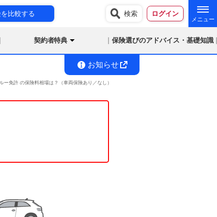
険を比較する
検索
ログイン
契約者特典
保険選びのアドバイス・基礎知識
お知らせ
満 ブルー免許 の保険料相場は？（車両保険あり／なし）