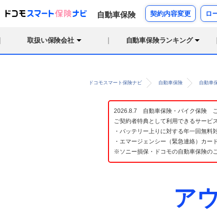
契約内容変更
ロ
自動車保険
取扱い保険会社
自動車保険ランキング
ドコモスマート保険ナビ
自動車保険
自動車
2026.8.7 自動車保険・バイク保
ご契約者特典として利用できるサービ
・バッテリー上りに対する年一回無料対
・エマージェンシー（緊急連絡）カード
※ソニー損保・ドコモの自動車保険の
アウ