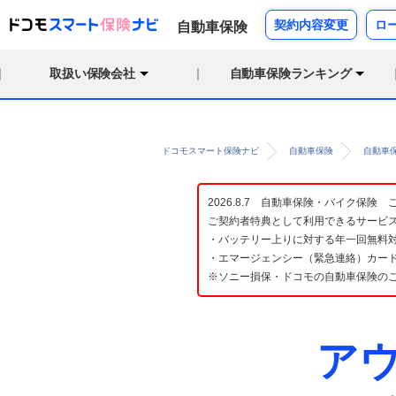
契約内容変更
ロ
自動車保険
取扱い保険会社
自動車保険ランキング
ドコモスマート保険ナビ
自動車保険
自動車
2026.8.7 自動車保険・バイク保
ご契約者特典として利用できるサービ
・バッテリー上りに対する年一回無料対
・エマージェンシー（緊急連絡）カード
※ソニー損保・ドコモの自動車保険の
アウ