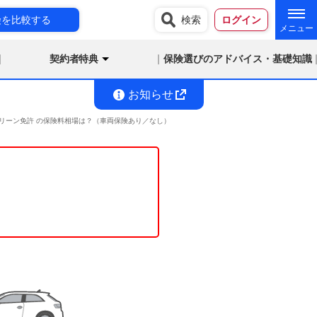
険を比較する
検索
ログイン
契約者特典
保険選びのアドバイス・基礎知識
お知らせ
満 グリーン免許 の保険料相場は？（車両保険あり／なし）