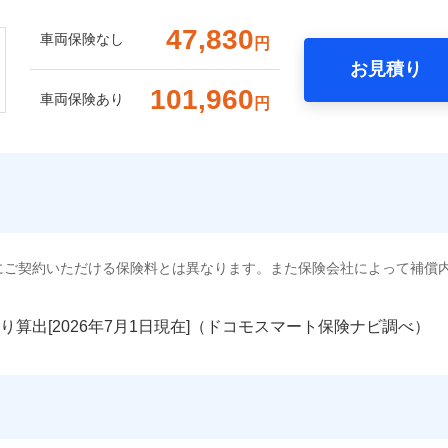
47,830
車両保険なし
円
お見積り
101,960
車両保険あり
円
にご契約いただける保険料とは異なります。また保険会社によって補償
り算出[
年
月
日現在]（ドコモスマート保険ナビ調べ）