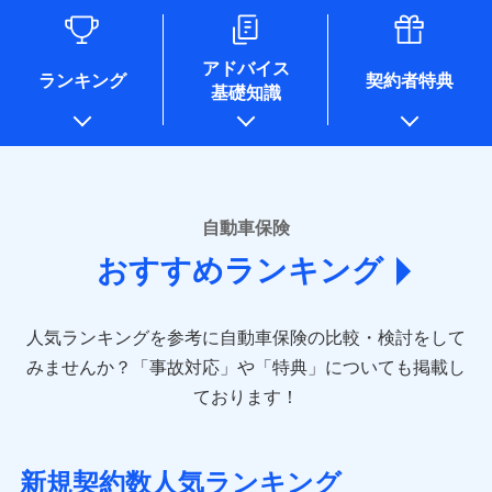
るために利用させていただくことがあります。）
各種セミナーの開催のため
コンサルティングサービスの実施のため
アドバイス
アンケートやキャンペーン等の実施のため
ランキング
契約者特典
基礎知識
上記に係る案内・手続き・管理等付帯業務を行うため
* 当社が委託を受けている保険会社の情報は、保険会社のホ
ームページに掲載しておりますので、ご確認ください。
■損害保険
あいおいニッセイ同和損害保険株式会社
自動車保険
(https://www.aioinissaydowa.co.jp/)
おすすめランキング
アクサ損害保険株式会社 (https://www.axa-
direct.co.jp/)
アニコム損害保険株式会社 (https://www.anicom-
人気ランキングを参考に自動車保険の比較・検討をして
sompo.co.jp/)
東京海上ダイレクト損害保険株式会社 (https://www.e-
みませんか？
「事故対応」や「特典」についても掲載し
design.net/)
ております！
AIG損害保険株式会社 (https://www.aig.co.jp/sonpo)
ＳＢＩ損害保険株式会社
(https://www.sbisonpo.co.jp/)
新規契約数人気ランキング
ジェイアイ傷害火災保険株式会社