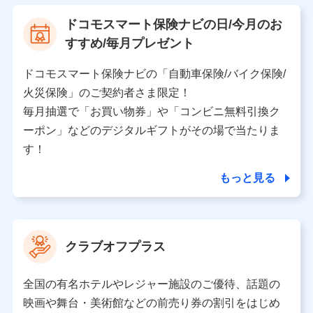
【利用する者の利用目的】
ドコモスマート保険ナビの日/今月のお
当社又は株式会社NTTドコモが提供する保険関連サービ
すすめ/毎月プレゼント
スにおけるユーザ登録受付および管理のため
当社又は株式会社NTTドコモと取引のあるもしくは委託
を受けている保険会社・提携会社の保険その他に関する
ドコモスマート保険ナビの「自動車保険/バイク保険/
情報を提供するため、また維持管理等の委託業務遂行の
火災保険」のご契約者さま限定！
ため、またそれらに付帯、関連する当社、株式会社NTT
ドコモおよび提携会社のサービスを案内、提供するため
毎月抽選で「お買い物券」や「コンビニ無料引換ク
（各サービスで取得したサービス利用履歴、ウェブサイ
ーポン」などのデジタルギフトがその場で当たりま
トの閲覧履歴、購買履歴、ご契約内容等のパーソナルデ
ータを分析して、お客さまの趣味・嗜好・傾向に応じた
す！
サービス・商品等に関するご提案や広告の配信等を行う
ことがあります。）
もっと見る
各種セミナーの開催のため
コンサルティングサービスの実施のため
アンケートやキャンペーン等の実施のため
上記に係る案内・手続き・管理等付帯業務を行うため
クラブオフプラス
【当該個人データの管理について責任を有する者の名称・住
所・代表者名】
全国の有名ホテルやレジャー施設のご優待、話題の
当該個人データを取り扱う各共同利用者（詳細は次のとお
映画や舞台・美術館などの前売り券の割引をはじめ
り）