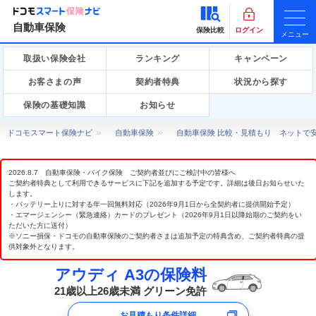
自動車保険
保険比較
ログイン
メニュー
取扱い保険会社
ランキング
キャンペーン
お客さまの声
契約者特典
状況から探す
保険の基礎知識
お知らせ
ドコモスマート保険ナビ
自動車保険
自動車保険 比較・見積もり ネットで
2026.8.7 自動車保険・バイク保険 ご契約者並びにご検討中の皆様へ
ご契約者特典として利用できるサービスに下記を追加する予定です。詳細は後日お知らせいた
します。
・バッテリー上りに対する年一回無料対応（2026年9月1日から全契約者に提供開始予定）
・エマージェンシー（緊急連絡）カードのプレゼント（2026年9月1日以降始期のご契約をい
ただいた方に送付）
※ソニー損保・ドコモの自動車保険のご契約者さまは追加予定の特典含め、ご契約者特典の提
供対象外となります。
アウディ A3の保険料
21歳以上26歳未満 グリーン免許
お見積もり条件詳細