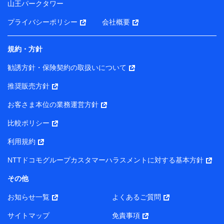
山王パークタワー
ータを分析して、お客さまの趣味・嗜好・傾向に応じた
サービス・商品等に関するご提案や広告の配信等を行う
プライバシーポリシー
会社概要
ことがあります。）
各種セミナーの開催のため
コンサルティングサービスの実施のため
規約・方針
アンケートやキャンペーン等の実施のため
上記に係る案内・手続き・管理等付帯業務を行うため
勧誘方針・保険契約の取扱いについて
【当該個人データの管理について責任を有する者の名称・住
推奨販売方針
所・代表者名】
お客さま本位の業務運営方針
当該個人データを取り扱う各共同利用者（詳細は次のとお
り）
比較ポリシー
東京都千代田区永田町2丁目11番1号 山王パークタワー
利用規約
株式会社NTTドコモ・フィナンシャルグループ 代表取締役
社長 廣井 孝史
NTTドコモグループカスタマーハラスメントに対する基本方針
東京都中央区日本橋人形町2-14-10 アーバンネット日本橋
その他
ビル 3F
お知らせ一覧
よくあるご質問
株式会社ドコモ・インシュアランス 代表取締役社長 吉
村 忠義
サイトマップ
免責事項