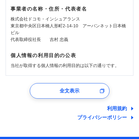
事業者の名称・住所・代表者名
株式会社ドコモ・インシュアランス
東京都中央区日本橋人形町2-14-10 アーバンネット日本橋
ビル
代表取締役社長 吉村 忠義
個人情報の利用目的の公表
当社が取得する個人情報の利用目的は以下の通りです。
1.見積請求受付時、資料請求受付時、ユーザー登録受
付時
全文表示
ユーザー登録受付および、管理のため
郵便、電話、およびＥメール等により、当社と取引のあるも
しくは委託を受けている保険会社・提携会社の保険その他に
利用規約
関する情報を提供し、金融商品等の契約を勧奨するため、ま
プライバシーポリシー
た維持管理等の委託業務遂行のため、またそれらに付帯、関
連する当社および提携会社のサービスを案内、提供するため
（なお、当社は複数の保険会社と取引があり、取得した個人
情報を取引のある他の保険会社の商品・サービスをご提案す