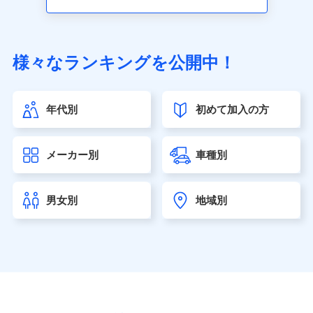
アクサ生命保険株式会社（https://www.axa.co.jp/）
SBI生命保険株式会社（https://www.sbilife.co.jp/）
FWD生命保険株式会社（https://www.fwdlife.co.jp/）
ソニー生命保険株式会社
様々なランキングを公開中！
（https://www.sonylife.co.jp）
SOMPOひまわり生命保険株式会社
（https://www.himawari-life.co.jp/）
年代別
初めて加入の方
第一ネオ生命保険株式会社（https://neofirst.co.jp/）
大樹生命保険株式会社（https://www.taiju-life.co.jp）
太陽生命保険株式会社（https://www.taiyo-
メーカー別
車種別
seimei.co.jp）
チューリッヒ生命保険株式会社
（https://www.zurichlife.co.jp/）
男女別
地域別
東京海上日動あんしん生命保険株式会社
（https://www.tmn-anshin.co.jp/）
なないろ生命保険株式会社
（https://www.nanairolife.co.jp/）
日本生命保険相互会社（https://www.nissay.co.jp）
はなさく生命保険株式会社
（https://www.life8739.co.jp/）
マニュライフ生命保険株式会社