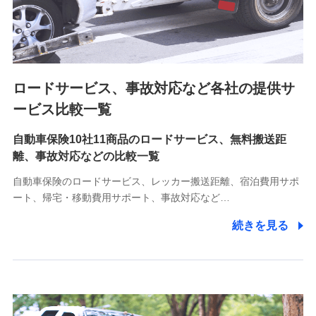
8.取引先個人情報
取引先としての選定業務、営業情報の提供業務、契約締結手
続き業務、取引管理業務、およびこれらに準ずる業務の遂行
のため
ロードサービス、事故対応など各社の提供サ
9.お問い合わせ情報
各種お問い合わせに対応するため
ービス比較一覧
自動車保険10社11商品のロードサービス、無料搬送距
10.受託業務の 個人情報
離、事故対応などの比較一覧
受託業務の遂行およびこれらに準ずる業務の遂行のため
自動車保険のロードサービス、レッカー搬送距離、宿泊費用サポ
11.マイカー通勤管理クラウド並びに法人向けASPサー
ート、帰宅・移動費用サポート、事故対応など…
ビスに関してのお問い合わせ情報
続きを見る
各種お問い合わせに対応するため
当社のサービスに関する情報提供や、皆様に有用なお知らせ
をお送りするため
アンケートの送付のため
当社のサービスや媒体の運営改善に必要なデータを解析し、
分析するため
当社の対応品質向上やお問い合わせ内容の正確な把握のため