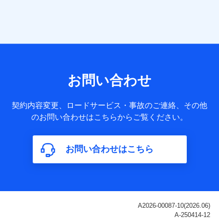
当社は株式会社NTTドコモ・フィナンシャルグループ
との間で、以下のとおり個人データを共同利用しま
す。
【共同して利用される利用データの項目】
当社または株式会社NTTドコモ・フィナンシャルグループが
サービス提供等を通じて取得した、以下の情報などの個人デ
お問い合わせ
ータ
基本情報
契約内容変更、ロードサービス・事故のご連絡、その他
氏名、電話番号、メールアドレス、お客さまの識別子、
のお問い合わせはこちらからご覧ください。
属性、連絡先、dポイントサービスのご利用に関する情
報。例として、dポイントカード番号、性別、年齢、家族
構成、住所、dポイント残高、dポイント利用履歴などが
お問い合わせはこちら
含まれます。
利用情報
当社または株式会社NTTドコモ・フィナンシャルグルー
プが提供する各種サービスなどのご契約・ご利用などに
関する情報。例として、当社または株式会社NTTドコ
モ・フィナンシャルグループが提供する各種サービスの
ご契約状態・ご利用履歴インターネット利用時の行動に
関する情報、アプリケーション利用時の行動に関する情