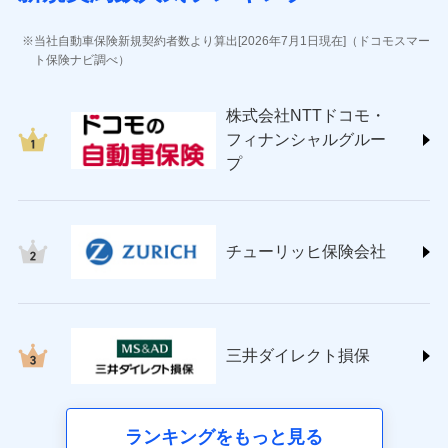
(https://www.jihoken.co.jp/)
ソニー損害保険株式会社
当社自動車保険新規契約者数より算出[2026年7月1日現在]（ドコモスマー
(https://www.sonysonpo.co.jp/)
ト保険ナビ調べ）
損害保険ジャパン株式会社 (https://www.sompo-
japan.co.jp/)
株式会社NTTドコモ・
ＳＯＭＰＯダイレクト損害保険株式会社
フィナンシャルグルー
(https://www.sompo-direct.co.jp/)
プ
チューリッヒ保険会社 (https://www.zurich.co.jp/)
東京海上日動火災保険株式会社
(https://www.tokiomarine-nichido.co.jp/)
日新火災海上保険株式会社
チューリッヒ保険会社
(https://www.nisshinfire.co.jp/)
ペット＆ファミリー損害保険株式会社
(https://www.petfamilyins.co.jp/)
三井住友海上火災保険株式会社 (https://www.ms-
ins.com/)
三井ダイレクト損保
三井ダイレクト損害保険株式会社
(https://www.mitsui-direct.co.jp/)
■生命保険
ランキングをもっと見る