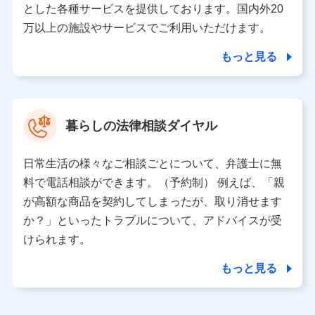
とした各種サービスを提供しております。国内外20
東京都千代田区永田町2丁目11番1号 山王パークタワー
万以上の施設やサービスでご利用いただけます。
株式会社NTTドコモ 代表取締役社長 前田 義晃
もっと見る
東京都中央区日本橋人形町2-14-10 アーバンネット日本橋
ビル 3F
株式会社ドコモ・インシュアランス 代表取締役社長 吉
村 忠義
暮らしの法律相談ダイヤル
※ 当社および株式会社NTTドコモは、お客さまの情報を利
用させていただくにあたっては、「NTTドコモ パーソナル
日常生活の様々なご相談ごとについて、弁護士に無
データ憲章」に定める行動原則を順守します 。
※ パーソナルデータダッシュボードの「第三者提供の管
料で電話相談ができます。（予約制） 例えば、「親
理」の設定状態にかかわらず、共同利用する場合がありま
が高額な商品を契約してしまったが、取り消せます
す。
か？」といったトラブルについて、アドバイスが受
※ dポイントクラブ会員ではないお客さま（2019年12月11
けられます。
日以降、一度もdポイントクラブ会員であったことがないお
客さまに限る）に関する、2019年12月10日以前に取得した
もっと見る
個人データは、こちら の利用目的の範囲内に限って共同利
用します。