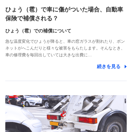
4.家族・友達紹介にて取得した個人情報
ひょう（雹）で車に傷がついた場合、自動車
被紹介者への連絡、及び当社と取引のあるもしくは委託を受
保険で補償される？
けている保険会社・提携会社の保険その他に関する情報を提
供し、金融商品等の契約を勧奨するため
ひょう（雹）での補償について
アンケートやキャンペーン等の実施のため
上記に係る連絡・手続き・管理等付帯業務を行うため
急な温度変化でひょうが降ると、車の窓ガラスが割れたり、ボン
ネットがへこんだりと様々な被害をもらたします。そんなとき、
5.通話録音にて取得する情報
車の修理費を毎回出していては大きな出費に…
電話対応の品質向上およびお問合せ内容の正確な把握のため
続きを見る
6.採用応募者の個人情報
採用選考および入社手続を実施するため
7.社員（従業者）の個人情報
人事･勤怠･健康・労務等の管理、給与支給、福利厚生・採用
退職関連処理等の各種手続きのため、当社と従業員または従
業員同士の連絡のため