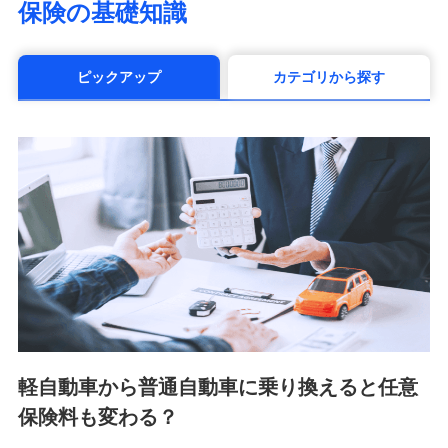
保険の基礎知識
（https://www.manulife.co.jp/）
三井住友海上あいおい生命保険株式会社
（https://www.msa-life.co.jp/）
ピックアップ
カテゴリから探す
メットライフ生命株式会社(https://www.metlife.co.jp/)
メディケア生命保険株式会社
（https://www.medicarelife.com/）
■少額短期保険
株式会社アシロ少額短期保険 (https://kailash.co.jp/)
SBIいきいき少額短期保険会社 (https://www.i-
sedai.com/)
SBIペット少額短期保険株式会社 (https://www.sbipet-
ssi.co.jp/)
SBIリスタ少額短期保険会社
(https://www.jishin.co.jp/)
スマートプラス少額短期保険株式会社
（https://www.smartplus-insurance.com/）
軽自動車から普通自動車に乗り換えると任意
チューリッヒ少額短期保険株式会社
保険料も変わる？
(https://www.zurichssi.co.jp/)
Tokio Marine X少額短期保険株式会社