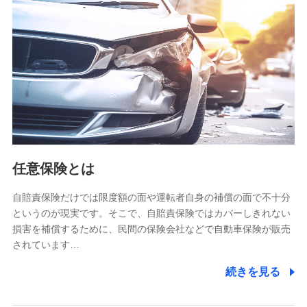
【共同して利用される利用データの項目】
当社又は株式会社NTTドコモがサービス提供等を通じて取得
した、以下の情報などの個人データ
基本情報
氏名、電話番号、メールアドレス、お客さまの識別子、
属性、連絡先、dポイントサービスのご利用に関する情
報。例として、dポイントカード番号、性別、年齢、家族
構成、住所、dポイント残高、dポイント利用履歴などが
含まれます。
利用情報
任意保険とは
当社又は株式会社NTTドコモが提供する各種サービスな
どのご契約・ご利用などに関する情報。例として、当社
又は株式会社NTTドコモが提供する各種サービスのご契
自賠責保険だけでは限度額の面や運転者自身の補償の面で不十分
約状態・ご利用履歴インターネット利用時の行動に関す
というのが現実です。そこで、自賠責保険ではカバーしきれない
る情報、アプリケーション利用時の行動に関する情報、
損害を補償するために、民間の保険会社などで自動車保険が販売
購入されたサービスや商品の名称・購入場所・決済に関
されています…
する情報、アンケートの回答に関する情報などが含まれ
ます。
続きを見る
保険関連サービス情報
当社又は株式会社NTTドコモが提供する保険関連サービ
スに関して取得し、又は保有する情報。例として、見積