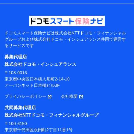
などの情報、ペットの種類や年齢などの情報などが含ま
れます。
提供当事者から受領当事者が個人データを取得する方法
電子的・電磁的方法等
【共同して利用する者の範囲】
ドコモスマート保険ナビは
株式会社NTTドコモ・フィナンシャル
グループおよび
株式会社ドコモ・インシュアランス共同で
運営す
当社
るサービスです
株式会社NTTドコモ・フィナンシャルグループ
募集代理店
【利用目的】
株式会社ドコモ・インシュアランス
当社または株式会社NTTドコモ・フィナンシャルグルー
〒103-0013
プが提供する保険関連サービスにおけるユーザー登録受
東京都中央区日本橋人形町2-14-10
付および管理のため
アーバンネット日本橋ビル3F
当社または株式会社NTTドコモ・フィナンシャルグルー
プと取引のあるもしくは委託を受けている保険会社・提
プライバシーポリシー
会社概要
携会社の保険その他に関する情報を提供するため、また
維持管理等の委託業務遂行のため、またそれらに付帯、
共同募集代理店
関連する当社または株式会社NTTドコモ・フィナンシャ
株式会社NTTドコモ・フィナンシャルグループ
ルグループおよび提携会社のサービスを案内、提供する
ため
〒100-6150
（各サービスで取得したサービス利用履歴、ウェブサイ
東京都千代田区永田町2丁目11番1号
トの閲覧履歴、購買履歴、ご契約内容等のパーソナルデ