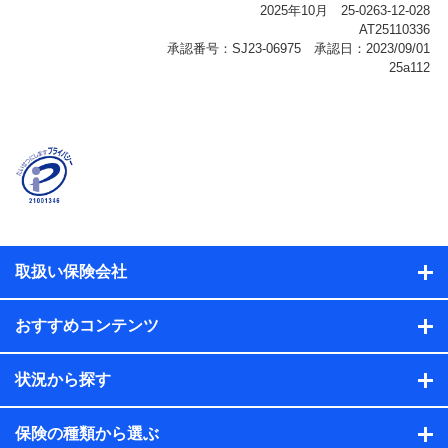
報、購入されたサービスや商品の名称・購入場所・決済
に関する情報、アンケートの回答に関する情報などが含
まれます。
保険関連サービス情報
当社または株式会社NTTドコモ・フィナンシャルグルー
プが提供する保険関連サービスに関して取得し、又は保
有する情報。例として、見積請求受付時、資料請求受付
時又はユーザー登録受付時に提供いただいた情報（氏
名、住所、生年月日、性別、保険契約者と被保険者の関
係、保険加入の目的、保険商品の内容、保険料、保険料
のお支払方法、車のメーカーや走行距離などの情報、建
物の構造や築年数などの情報、ペットの種類や年齢な
ど）及びお客様との応対記録（お客様に提示した比較見
積の試算結果情報、メールマガジンを提供した際のメー
取扱い保険会社
ル内容や送信履歴の情報及び保険の更改案内等を提供し
た際のメール内容や送信履歴などの情報）が含まれま
す。
おすすめコンテンツ
保険契約情報
当社または株式会社NTTドコモ・フィナンシャルグルー
プが取得し、又は保有する保険契約に関する情報。例と
状況から探す
して、保険契約者及び被保険者の氏名、住所、生年月
日、性別、保険契約者と被保険者の関係、保険加入の目
的、保険商品の内容、保険料、保険料のお支払方法、車
保険の種類から選ぶ
のメーカーや走行距離などの情報、建物の構造や築年数