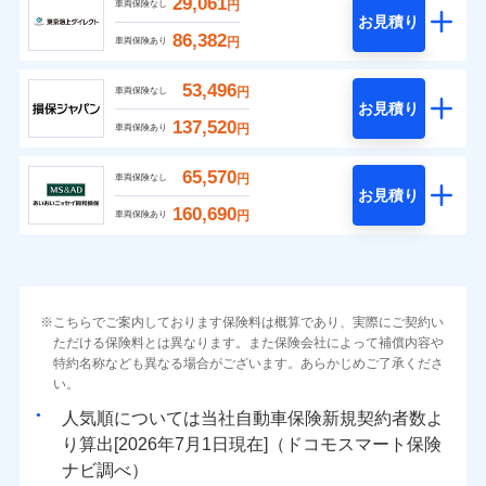
29,061
円
車両保険なし
お見積り
86,382
円
車両保険あり
53,496
円
車両保険なし
お見積り
137,520
円
車両保険あり
65,570
円
車両保険なし
お見積り
160,690
円
車両保険あり
こちらでご案内しております保険料は概算であり、実際にご契約い
ただける保険料とは異なります。また保険会社によって補償内容や
特約名称なども異なる場合がございます。あらかじめご了承くださ
い。
人気順については当社
新規契約者数よ
り算出[
年
月
日現在]（ドコモスマート保険
ナビ調べ）