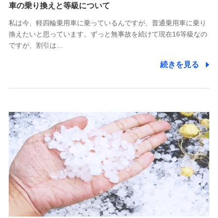
(https://www.tokiomarine-x.co.jp/)
車の乗り換えと等級について
ペットメディカルサポート株式会社
私は今、軽四輪乗用車に乗っているんですが、普通乗用車に乗り
(https://pshoken.co.jp/)
換えたいと思っています。ずっと無事故を続けて現在16等級なの
リトルファミリー少額短期保険株式会社
ですが、割引は…
(https://www.littlefamily-ssi.com/)
続きを見る
2.共同募集を行う代理店から受領する個人情報
郵便、電話、およびＥメール等により、当社と取引のあるも
しくは委託を受けている保険会社・提携会社の保険その他に
関する情報を提供し、金融商品等の契約を勧奨するため、ま
た維持管理等の委託業務遂行のため、またそれらに付帯、関
連する当社および提携会社のサービスを案内、提供するため
（なお、当社は複数の保険会社と取引があり、取得した個人
情報を取引のある他の保険会社の商品・サービスをご提案す
るために利用させていただくことがあります。）
上記に係る連絡・手続き・管理等付帯業務を行うため
3.セミナー募集サイトから取得した個人情報
各種セミナーの案内、開催のため
上記に係る連絡・手続き・管理等付帯業務を行うため