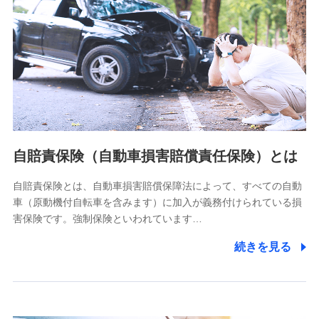
個人情報保護管理者の職名、連絡先
株式会社ドコモ・インシュアランス 営業部長
〒103-0013 東京都中央区日本橋人形町2-14-10 アーバン
ネット日本橋ビル 3F
株式会社ドコモ・インシュアランス
個人情報の第三者提供について
当社ではご本人の同意がある場合または法令に基づく場合を
自賠責保険（自動車損害賠償責任保険）とは
除き、第三者に提供いたしません。
自賠責保険とは、自動車損害賠償保障法によって、すべての自動
業務の委託
車（原動機付自転車を含みます）に加入が義務付けられている損
当社は利用目的の達成に必要な範囲内において個人情報の取
害保険です。強制保険といわれています…
り扱いの全部または一部を委託する場合があります。
続きを見る
個人データの共同利用
当社は株式会社NTTドコモとの間で、以下のとおり個
人データを共同利用します。