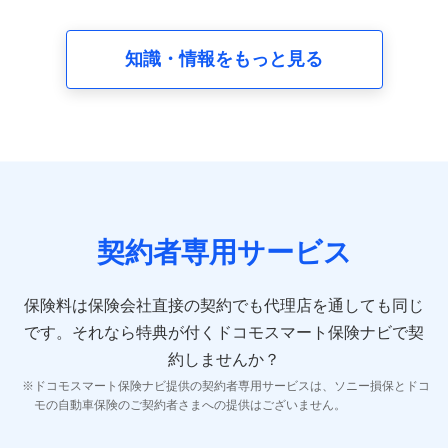
請求受付時、資料請求受付時又はユーザー登録受付時に
提供いただいた情報（氏名、住所、生年月日、性別、保
険契約者と被保険者の関係、保険加入の目的、保険商品
知識・情報をもっと見る
の内容、保険料、保険料のお支払方法、車のメーカーや
走行距離などの情報、建物の構造や築年数などの情報、
ペットの種類や年齢など）及びお客様との応対記録 （お
客様に提示した比較見積の試算結果情報、メールマガジ
ンを提供した際のメール内容や送信履歴の情報及び保険
の更改案内等を提供した際のメール内容や送信履歴など
の情報）が含まれます。
保険契約情報
当社又は株式会社NTTドコモが取得し、又は保有する保
険契約に関する情報。例として、保険契約者及び被保険
契約者専用サービス
者の氏名、住所、生年月日、性別、保険契約者と被保険
者の関係、保険加入の目的、保険商品の内容、保険料、
保険料のお支払方法、車のメーカーや走行距離などの情
保険料は保険会社直接の契約でも代理店を通しても同じ
報、建物の構造や築年数などの情報、ペットの種類や年
齢などの情報などが含まれます。
です。
それなら特典が付くドコモスマート保険ナビで契
約しませんか？
【共同して利用する者の範囲】
ドコモスマート保険ナビ提供の契約者専用サービスは、ソニー損保とドコ
当社
モの自動車保険のご契約者さまへの提供はございません。
株式会社NTTドコモ