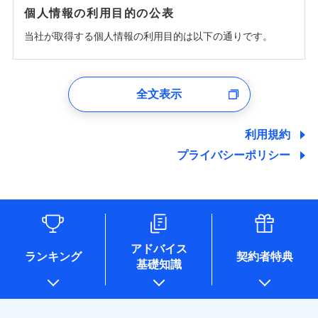
個人情報の利用目的の公表
当社が取得する個人情報の利用目的は以下の通りです。
1.見積請求受付時、資料請求受付時、ユーザー登録受
付時
全文表示
ユーザー登録受付および、管理のため
郵便、電話、およびＥメール等により、当社と取引のあるも
しくは委託を受けている保険会社・提携会社の保険その他に
利用規約
関する情報を提供し、金融商品等の契約を勧奨するため、ま
プライバシーポリシー
た維持管理等の委託業務遂行のため、またそれらに付帯、関
連する当社および提携会社のサービスを案内、提供するため
（なお、当社は複数の保険会社と取引があり、取得した個人
情報を取引のある他の保険会社の商品・サービスをご提案す
るために利用させていただくことがあります。）
各種セミナーの開催のため
コンサルティングサービスの実施のため
アドバイス
アンケートやキャンペーン等の実施のため
ランキング
契約者特典
基礎知識
上記に係る案内・手続き・管理等付帯業務を行うため
* 当社が委託を受けている保険会社の情報は、保険会社のホ
ームページに掲載しておりますので、ご確認ください。