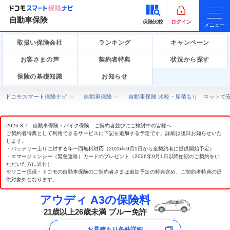
自動車保険
保険比較
ログイン
メニュー
取扱い保険会社
ランキング
キャンペーン
お客さまの声
契約者特典
状況から探す
保険の基礎知識
お知らせ
ドコモスマート保険ナビ
自動車保険
自動車保険 比較・見積もり ネットで
2026.8.7 自動車保険・バイク保険 ご契約者並びにご検討中の皆様へ
ご契約者特典として利用できるサービスに下記を追加する予定です。詳細は後日お知らせいた
します。
・バッテリー上りに対する年一回無料対応（2026年9月1日から全契約者に提供開始予定）
・エマージェンシー（緊急連絡）カードのプレゼント（2026年9月1日以降始期のご契約をい
ただいた方に送付）
※ソニー損保・ドコモの自動車保険のご契約者さまは追加予定の特典含め、ご契約者特典の提
供対象外となります。
アウディ A3の保険料
21歳以上26歳未満 ブルー免許
お見積もり条件詳細