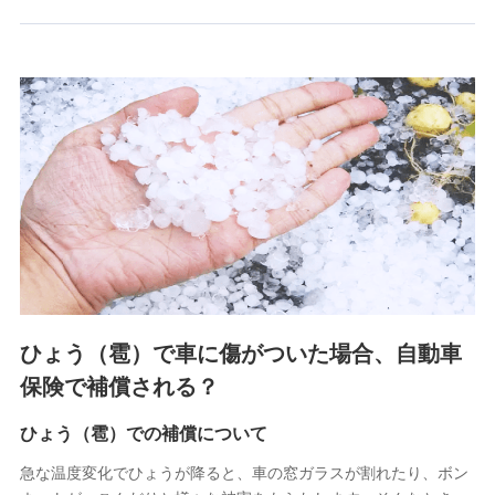
郵便、電話、およびＥメール等により、当社と取引のあるも
しくは委託を受けている保険会社・提携会社の保険その他に
関する情報を提供し、金融商品等の契約を勧奨するため、ま
た維持管理等の委託業務遂行のため、またそれらに付帯、関
連する当社および提携会社のサービスを案内、提供するため
（なお、当社は複数の保険会社と取引があり、取得した個人
情報を取引のある他の保険会社の商品・サービスをご提案す
るために利用させていただくことがあります。）
上記に係る連絡・手続き・管理等付帯業務を行うため
3.セミナー募集サイトから取得した個人情報
各種セミナーの案内、開催のため
上記に係る連絡・手続き・管理等付帯業務を行うため
4.家族・友達紹介にて取得した個人情報
ひょう（雹）で車に傷がついた場合、自動車
被紹介者への連絡、及び当社と取引のあるもしくは委託を受
保険で補償される？
けている保険会社・提携会社の保険その他に関する情報を提
供し、金融商品等の契約を勧奨するため
ひょう（雹）での補償について
アンケートやキャンペーン等の実施のため
上記に係る連絡・手続き・管理等付帯業務を行うため
急な温度変化でひょうが降ると、車の窓ガラスが割れたり、ボン