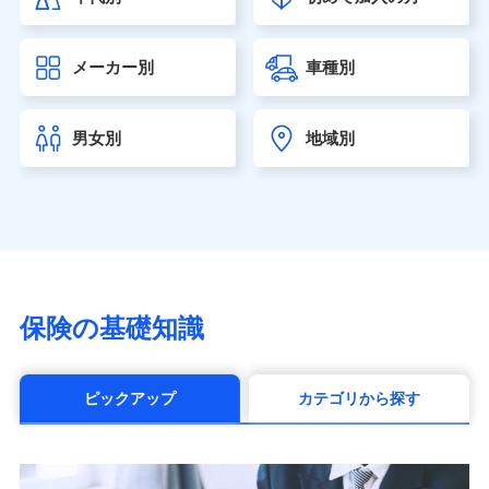
大樹生命保険株式会社（https://www.taiju-life.co.jp）
太陽生命保険株式会社（https://www.taiyo-
メーカー別
車種別
seimei.co.jp）
チューリッヒ生命保険株式会社
（https://www.zurichlife.co.jp/）
男女別
地域別
東京海上日動あんしん生命保険株式会社
（https://www.tmn-anshin.co.jp/）
なないろ生命保険株式会社
（https://www.nanairolife.co.jp/）
日本生命保険相互会社（https://www.nissay.co.jp）
はなさく生命保険株式会社
（https://www.life8739.co.jp/）
マニュライフ生命保険株式会社
保険の基礎知識
（https://www.manulife.co.jp/）
三井住友海上あいおい生命保険株式会社
（https://www.msa-life.co.jp/）
ピックアップ
カテゴリから探す
メットライフ生命株式会社(https://www.metlife.co.jp/)
メディケア生命保険株式会社
（https://www.medicarelife.com/）