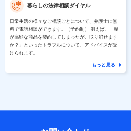
暮らしの法律相談ダイヤル
※ 当社および株式会社NTTドコモは、お客さまの情報を利
用させていただくにあたっては、「NTTドコモ パーソナル
日常生活の様々なご相談ごとについて、弁護士に無
データ憲章」に定める行動原則を順守します 。
※ パーソナルデータダッシュボードの「第三者提供の管
料で電話相談ができます。（予約制） 例えば、「親
理」の設定状態にかかわらず、共同利用する場合がありま
が高額な商品を契約してしまったが、取り消せます
す。
か？」といったトラブルについて、アドバイスが受
※ dポイントクラブ会員ではないお客さま（2019年12月11
けられます。
日以降、一度もdポイントクラブ会員であったことがないお
客さまに限る）に関する、2019年12月10日以前に取得した
もっと見る
個人データは、こちら の利用目的の範囲内に限って共同利
用します。
当社は株式会社NTTドコモ・フィナンシャルグループ
との間で、以下のとおり個人データを共同利用しま
す。
【共同して利用される利用データの項目】
当社または株式会社NTTドコモ・フィナンシャルグループが
サービス提供等を通じて取得した、以下の情報などの個人デ