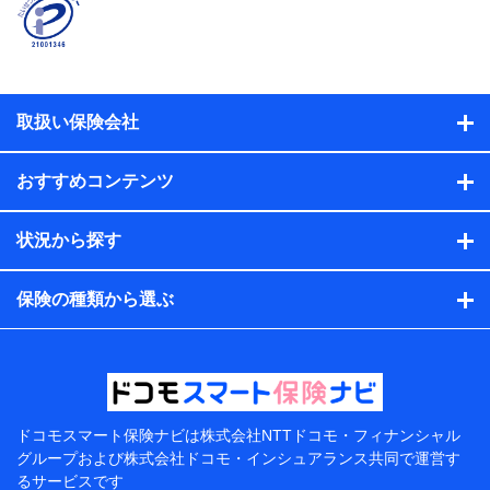
名、住所、生年月日、性別、保険契約者と被保険者の関
係、保険加入の目的、保険商品の内容、保険料、保険料
のお支払方法、車のメーカーや走行距離などの情報、建
物の構造や築年数などの情報、ペットの種類や年齢な
ど）及びお客様との応対記録（お客様に提示した比較見
積の試算結果情報、メールマガジンを提供した際のメー
取扱い保険会社
ル内容や送信履歴の情報及び保険の更改案内等を提供し
た際のメール内容や送信履歴などの情報）が含まれま
す。
おすすめコンテンツ
保険契約情報
当社または株式会社NTTドコモ・フィナンシャルグルー
プが取得し、又は保有する保険契約に関する情報。例と
状況から探す
して、保険契約者及び被保険者の氏名、住所、生年月
日、性別、保険契約者と被保険者の関係、保険加入の目
的、保険商品の内容、保険料、保険料のお支払方法、車
保険の種類から選ぶ
のメーカーや走行距離などの情報、建物の構造や築年数
などの情報、ペットの種類や年齢などの情報などが含ま
れます。
提供当事者から受領当事者が個人データを取得する方法
電子的・電磁的方法等
【共同して利用する者の範囲】
ドコモスマート保険ナビは
株式会社NTTドコモ・フィナンシャル
グループおよび
株式会社ドコモ・インシュアランス共同で
運営す
当社
るサービスです