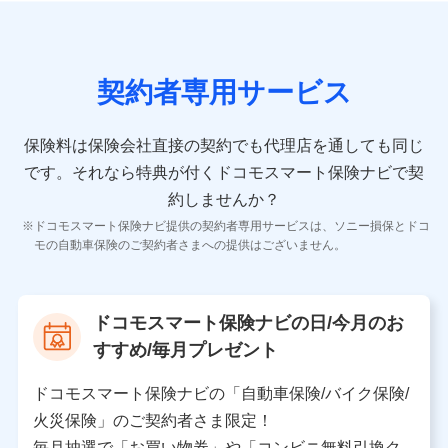
の情報）が含まれます。
保険契約情報
当社又は株式会社NTTドコモが取得し、又は保有する保
険契約に関する情報。例として、保険契約者及び被保険
契約者専用サービス
者の氏名、住所、生年月日、性別、保険契約者と被保険
者の関係、保険加入の目的、保険商品の内容、保険料、
保険料のお支払方法、車のメーカーや走行距離などの情
保険料は保険会社直接の契約でも代理店を通しても同じ
報、建物の構造や築年数などの情報、ペットの種類や年
齢などの情報などが含まれます。
です。
それなら特典が付くドコモスマート保険ナビで契
約しませんか？
【共同して利用する者の範囲】
ドコモスマート保険ナビ提供の契約者専用サービスは、ソニー損保とドコ
当社
モの自動車保険のご契約者さまへの提供はございません。
株式会社NTTドコモ
【利用する者の利用目的】
ドコモスマート保険ナビの日/今月のお
当社又は株式会社NTTドコモが提供する保険関連サービ
すすめ/毎月プレゼント
スにおけるユーザ登録受付および管理のため
当社又は株式会社NTTドコモと取引のあるもしくは委託
を受けている保険会社・提携会社の保険その他に関する
ドコモスマート保険ナビの「自動車保険/バイク保険/
情報を提供するため、また維持管理等の委託業務遂行の
火災保険」のご契約者さま限定！
ため、またそれらに付帯、関連する当社、株式会社NTT
ドコモおよび提携会社のサービスを案内、提供するため
毎月抽選で「お買い物券」や「コンビニ無料引換ク