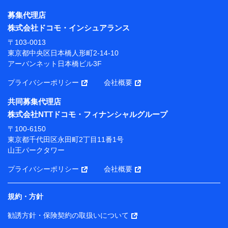
株式会社NTTドコモ・フィナンシャルグループ
募集代理店
【利用目的】
株式会社ドコモ・インシュアランス
当社または株式会社NTTドコモ・フィナンシャルグルー
〒103-0013
プが提供する保険関連サービスにおけるユーザー登録受
東京都中央区日本橋人形町2-14-10
付および管理のため
アーバンネット日本橋ビル3F
当社または株式会社NTTドコモ・フィナンシャルグルー
プと取引のあるもしくは委託を受けている保険会社・提
プライバシーポリシー
会社概要
携会社の保険その他に関する情報を提供するため、また
維持管理等の委託業務遂行のため、またそれらに付帯、
共同募集代理店
関連する当社または株式会社NTTドコモ・フィナンシャ
株式会社NTTドコモ・フィナンシャルグループ
ルグループおよび提携会社のサービスを案内、提供する
ため
〒100-6150
（各サービスで取得したサービス利用履歴、ウェブサイ
東京都千代田区永田町2丁目11番1号
トの閲覧履歴、購買履歴、ご契約内容等のパーソナルデ
山王パークタワー
ータを分析して、お客さまの趣味・嗜好・傾向に応じた
サービス・商品等に関するご提案や広告の配信等を行う
プライバシーポリシー
会社概要
ことがあります。）
各種セミナーの開催のため
コンサルティングサービスの実施のため
規約・方針
アンケートやキャンペーン等の実施のため
上記に係る案内・手続き・管理等付帯業務を行うため
勧誘方針・保険契約の取扱いについて
【当該個人データの管理について責任を有する者の名称・住