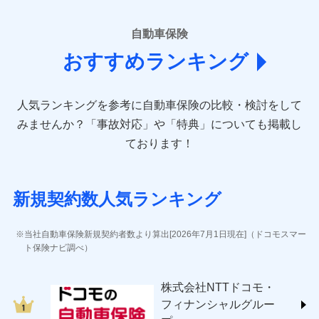
■損害保険
あいおいニッセイ同和損害保険株式会社
自動車保険
(https://www.aioinissaydowa.co.jp/)
おすすめランキング
アクサ損害保険株式会社 (https://www.axa-
direct.co.jp/)
アニコム損害保険株式会社 (https://www.anicom-
人気ランキングを参考に自動車保険の比較・検討をして
sompo.co.jp/)
東京海上ダイレクト損害保険株式会社 (https://www.e-
みませんか？
「事故対応」や「特典」についても掲載し
design.net/)
ております！
AIG損害保険株式会社 (https://www.aig.co.jp/sonpo)
ＳＢＩ損害保険株式会社
(https://www.sbisonpo.co.jp/)
新規契約数人気ランキング
ジェイアイ傷害火災保険株式会社
(https://www.jihoken.co.jp/)
ソニー損害保険株式会社
当社自動車保険新規契約者数より算出[2026年7月1日現在]（ドコモスマー
(https://www.sonysonpo.co.jp/)
ト保険ナビ調べ）
損害保険ジャパン株式会社 (https://www.sompo-
japan.co.jp/)
株式会社NTTドコモ・
ＳＯＭＰＯダイレクト損害保険株式会社
フィナンシャルグルー
(https://www.sompo-direct.co.jp/)