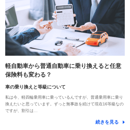
■少額短期保険
株式会社アシロ少額短期保険 (https://kailash.co.jp/)
SBIいきいき少額短期保険会社 (https://www.i-
sedai.com/)
SBIペット少額短期保険株式会社 (https://www.sbipet-
ssi.co.jp/)
SBIリスタ少額短期保険会社
(https://www.jishin.co.jp/)
スマートプラス少額短期保険株式会社
（https://www.smartplus-insurance.com/）
軽自動車から普通自動車に乗り換えると任意
チューリッヒ少額短期保険株式会社
保険料も変わる？
(https://www.zurichssi.co.jp/)
Tokio Marine X少額短期保険株式会社
(https://www.tokiomarine-x.co.jp/)
車の乗り換えと等級について
ペットメディカルサポート株式会社
私は今、軽四輪乗用車に乗っているんですが、普通乗用車に乗り
(https://pshoken.co.jp/)
換えたいと思っています。ずっと無事故を続けて現在16等級なの
リトルファミリー少額短期保険株式会社
ですが、割引は…
(https://www.littlefamily-ssi.com/)
続きを見る
2.共同募集を行う代理店から受領する個人情報