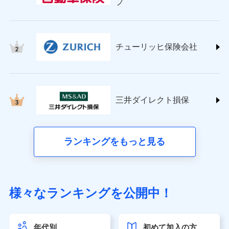
プ
チューリッヒ保険会社 (https://www.zurich.co.jp/)
東京海上日動火災保険株式会社
(https://www.tokiomarine-nichido.co.jp/)
日新火災海上保険株式会社
チューリッヒ保険会社
(https://www.nisshinfire.co.jp/)
ペット＆ファミリー損害保険株式会社
(https://www.petfamilyins.co.jp/)
三井住友海上火災保険株式会社 (https://www.ms-
ins.com/)
三井ダイレクト損保
三井ダイレクト損害保険株式会社
(https://www.mitsui-direct.co.jp/)
■生命保険
ランキングをもっと見る
アクサ生命保険株式会社（https://www.axa.co.jp/）
SBI生命保険株式会社（https://www.sbilife.co.jp/）
FWD生命保険株式会社（https://www.fwdlife.co.jp/）
ソニー生命保険株式会社
様々なランキングを公開中！
（https://www.sonylife.co.jp）
SOMPOひまわり生命保険株式会社
（https://www.himawari-life.co.jp/）
年代別
初めて加入の方
第一ネオ生命保険株式会社（https://neofirst.co.jp/）