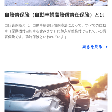
個人情報の第三者提供について
当社ではご本人の同意がある場合または法令に基づく場合を
自賠責保険（自動車損害賠償責任保険）とは
除き、第三者に提供いたしません。
自賠責保険とは、自動車損害賠償保障法によって、すべての自動
業務の委託
車（原動機付自転車を含みます）に加入が義務付けられている損
当社は利用目的の達成に必要な範囲内において個人情報の取
害保険です。強制保険といわれています…
り扱いの全部または一部を委託する場合があります。
続きを見る
個人データの共同利用
当社は株式会社NTTドコモとの間で、以下のとおり個
人データを共同利用します。
【共同して利用される利用データの項目】
当社又は株式会社NTTドコモがサービス提供等を通じて取得
した、以下の情報などの個人データ
基本情報
氏名、電話番号、メールアドレス、お客さまの識別子、
属性、連絡先、dポイントサービスのご利用に関する情