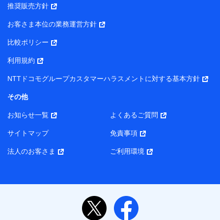
推奨販売方針
所・代表者名】
お客さま本位の業務運営方針
当該個人データを取り扱う各共同利用者（詳細は次のとお
り）
比較ポリシー
東京都千代田区永田町2丁目11番1号 山王パークタワー
利用規約
株式会社NTTドコモ・フィナンシャルグループ 代表取締役
社長 廣井 孝史
NTTドコモグループカスタマーハラスメントに対する基本方針
東京都中央区日本橋人形町2-14-10 アーバンネット日本橋
その他
ビル 3F
お知らせ一覧
よくあるご質問
株式会社ドコモ・インシュアランス 代表取締役社長 吉
村 忠義
サイトマップ
免責事項
また当社は、オンライン面談による保険のご相談にあたっ
法人のお客さま
ご利用環境
て、以下の提携代理店とお客様の個人データを共同利用する
ことがあります。
1. 共同利用する個人データの項目
氏名、生年月日、住所、メールアドレス、電話番号、個