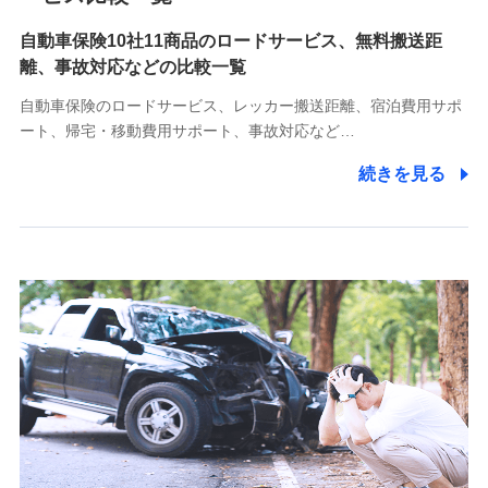
自動車保険10社11商品のロードサービス、無料搬送距
10.受託業務の 個人情報
離、事故対応などの比較一覧
受託業務の遂行およびこれらに準ずる業務の遂行のため
自動車保険のロードサービス、レッカー搬送距離、宿泊費用サポ
11.マイカー通勤管理クラウド並びに法人向けASPサー
ート、帰宅・移動費用サポート、事故対応など…
ビスに関してのお問い合わせ情報
続きを見る
各種お問い合わせに対応するため
当社のサービスに関する情報提供や、皆様に有用なお知らせ
をお送りするため
アンケートの送付のため
当社のサービスや媒体の運営改善に必要なデータを解析し、
分析するため
当社の対応品質向上やお問い合わせ内容の正確な把握のため
個人情報保護管理者の職名、連絡先
株式会社ドコモ・インシュアランス 営業部長
〒103-0013 東京都中央区日本橋人形町2-14-10 アーバン
ネット日本橋ビル 3F
株式会社ドコモ・インシュアランス