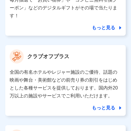
（各サービスで取得したサービス利用履歴、ウェブサイ
ーポン」などのデジタルギフトがその場で当たりま
トの閲覧履歴、購買履歴、ご契約内容等のパーソナルデ
ータを分析して、お客さまの趣味・嗜好・傾向に応じた
す！
サービス・商品等に関するご提案や広告の配信等を行う
ことがあります。）
もっと見る
各種セミナーの開催のため
コンサルティングサービスの実施のため
アンケートやキャンペーン等の実施のため
上記に係る案内・手続き・管理等付帯業務を行うため
クラブオフプラス
【当該個人データの管理について責任を有する者の名称・住
所・代表者名】
全国の有名ホテルやレジャー施設のご優待、話題の
当該個人データを取り扱う各共同利用者（詳細は次のとお
映画や舞台・美術館などの前売り券の割引をはじめ
り）
とした各種サービスを提供しております。国内外20
東京都千代田区永田町2丁目11番1号 山王パークタワー
万以上の施設やサービスでご利用いただけます。
株式会社NTTドコモ 代表取締役社長 前田 義晃
もっと見る
東京都中央区日本橋人形町2-14-10 アーバンネット日本橋
ビル 3F
株式会社ドコモ・インシュアランス 代表取締役社長 吉
村 忠義