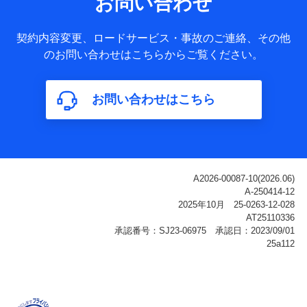
お問い合わせ
ータ
基本情報
契約内容変更、ロードサービス・事故のご連絡、その他
氏名、電話番号、メールアドレス、お客さまの識別子、
のお問い合わせはこちらからご覧ください。
属性、連絡先、dポイントサービスのご利用に関する情
報。例として、dポイントカード番号、性別、年齢、家族
構成、住所、dポイント残高、dポイント利用履歴などが
お問い合わせはこちら
含まれます。
利用情報
当社または株式会社NTTドコモ・フィナンシャルグルー
プが提供する各種サービスなどのご契約・ご利用などに
関する情報。例として、当社または株式会社NTTドコ
モ・フィナンシャルグループが提供する各種サービスの
ご契約状態・ご利用履歴インターネット利用時の行動に
関する情報、アプリケーション利用時の行動に関する情
報、購入されたサービスや商品の名称・購入場所・決済
に関する情報、アンケートの回答に関する情報などが含
まれます。
保険関連サービス情報
当社または株式会社NTTドコモ・フィナンシャルグルー
プが提供する保険関連サービスに関して取得し、又は保
有する情報。例として、見積請求受付時、資料請求受付
時又はユーザー登録受付時に提供いただいた情報（氏