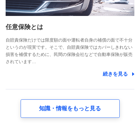
報。例として、dポイントカード番号、性別、年齢、家族
構成、住所、dポイント残高、dポイント利用履歴などが
含まれます。
利用情報
任意保険とは
当社又は株式会社NTTドコモが提供する各種サービスな
どのご契約・ご利用などに関する情報。例として、当社
又は株式会社NTTドコモが提供する各種サービスのご契
自賠責保険だけでは限度額の面や運転者自身の補償の面で不十分
約状態・ご利用履歴インターネット利用時の行動に関す
というのが現実です。そこで、自賠責保険ではカバーしきれない
る情報、アプリケーション利用時の行動に関する情報、
損害を補償するために、民間の保険会社などで自動車保険が販売
購入されたサービスや商品の名称・購入場所・決済に関
されています…
する情報、アンケートの回答に関する情報などが含まれ
ます。
続きを見る
保険関連サービス情報
当社又は株式会社NTTドコモが提供する保険関連サービ
スに関して取得し、又は保有する情報。例として、見積
請求受付時、資料請求受付時又はユーザー登録受付時に
提供いただいた情報（氏名、住所、生年月日、性別、保
険契約者と被保険者の関係、保険加入の目的、保険商品
知識・情報をもっと見る
の内容、保険料、保険料のお支払方法、車のメーカーや
走行距離などの情報、建物の構造や築年数などの情報、
ペットの種類や年齢など）及びお客様との応対記録 （お
客様に提示した比較見積の試算結果情報、メールマガジ
ンを提供した際のメール内容や送信履歴の情報及び保険
の更改案内等を提供した際のメール内容や送信履歴など