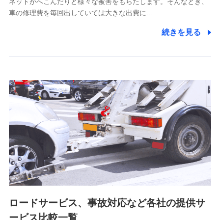
ネットがへこんだりと様々な被害をもらたします。そんなとき、
5.通話録音にて取得する情報
車の修理費を毎回出していては大きな出費に…
電話対応の品質向上およびお問合せ内容の正確な把握のため
続きを見る
6.採用応募者の個人情報
採用選考および入社手続を実施するため
7.社員（従業者）の個人情報
人事･勤怠･健康・労務等の管理、給与支給、福利厚生・採用
退職関連処理等の各種手続きのため、当社と従業員または従
業員同士の連絡のため
8.取引先個人情報
取引先としての選定業務、営業情報の提供業務、契約締結手
続き業務、取引管理業務、およびこれらに準ずる業務の遂行
のため
ロードサービス、事故対応など各社の提供サ
9.お問い合わせ情報
各種お問い合わせに対応するため
ービス比較一覧