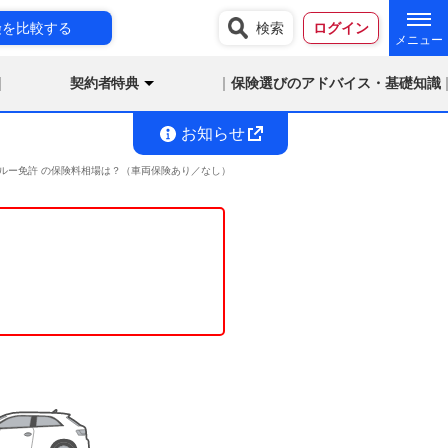
険を比較する
検索
ログイン
契約者特典
保険選びのアドバイス・基礎知識
お知らせ
満 ブルー免許 の保険料相場は？（車両保険あり／なし）