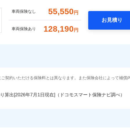
55,550
車両保険なし
円
お見積り
128,190
車両保険あり
円
にご契約いただける保険料とは異なります。また保険会社によって補償
り算出[
年
月
日現在]（ドコモスマート保険ナビ調べ）