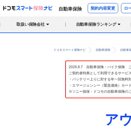
契約内容変更
ロ
自動車保険
取扱い保険会社
自動車保険ランキング
ドコモスマート保険ナビ
自動車保険
自動車
2026.8.7 自動車保険・バイク保
ご契約者特典として利用できるサービ
・バッテリー上りに対する年一回無料対
・エマージェンシー（緊急連絡）カード
※ソニー損保・ドコモの自動車保険の
アウ