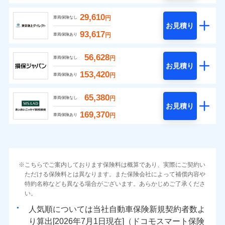
29,610
円
車両保険なし
お見積り
93,617
円
車両保険あり
56,628
円
車両保険なし
お見積り
153,420
円
車両保険あり
65,380
円
車両保険なし
お見積り
169,370
円
車両保険あり
こちらでご案内しております保険料は概算であり、実際にご契約い
ただける保険料とは異なります。また保険会社によって補償内容や
特約名称なども異なる場合がございます。あらかじめご了承くださ
い。
人気順については当社
新規契約者数よ
り算出[
年
月
日現在]（ドコモスマート保険