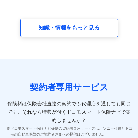
スに関して取得し、又は保有する情報。例として、見積
請求受付時、資料請求受付時又はユーザー登録受付時に
提供いただいた情報（氏名、住所、生年月日、性別、保
険契約者と被保険者の関係、保険加入の目的、保険商品
知識・情報をもっと見る
の内容、保険料、保険料のお支払方法、車のメーカーや
走行距離などの情報、建物の構造や築年数などの情報、
ペットの種類や年齢など）及びお客様との応対記録 （お
客様に提示した比較見積の試算結果情報、メールマガジ
ンを提供した際のメール内容や送信履歴の情報及び保険
の更改案内等を提供した際のメール内容や送信履歴など
の情報）が含まれます。
保険契約情報
当社又は株式会社NTTドコモが取得し、又は保有する保
険契約に関する情報。例として、保険契約者及び被保険
契約者専用サービス
者の氏名、住所、生年月日、性別、保険契約者と被保険
者の関係、保険加入の目的、保険商品の内容、保険料、
保険料のお支払方法、車のメーカーや走行距離などの情
保険料は保険会社直接の契約でも代理店を通しても同じ
報、建物の構造や築年数などの情報、ペットの種類や年
齢などの情報などが含まれます。
です。
それなら特典が付くドコモスマート保険ナビで契
約しませんか？
【共同して利用する者の範囲】
ドコモスマート保険ナビ提供の契約者専用サービスは、ソニー損保とドコ
当社
モの自動車保険のご契約者さまへの提供はございません。