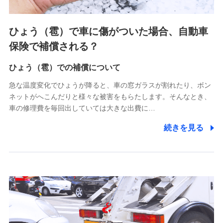
上記に係る連絡・手続き・管理等付帯業務を行うため
4.家族・友達紹介にて取得した個人情報
ひょう（雹）で車に傷がついた場合、自動車
被紹介者への連絡、及び当社と取引のあるもしくは委託を受
保険で補償される？
けている保険会社・提携会社の保険その他に関する情報を提
供し、金融商品等の契約を勧奨するため
ひょう（雹）での補償について
アンケートやキャンペーン等の実施のため
上記に係る連絡・手続き・管理等付帯業務を行うため
急な温度変化でひょうが降ると、車の窓ガラスが割れたり、ボン
ネットがへこんだりと様々な被害をもらたします。そんなとき、
5.通話録音にて取得する情報
車の修理費を毎回出していては大きな出費に…
電話対応の品質向上およびお問合せ内容の正確な把握のため
続きを見る
6.採用応募者の個人情報
採用選考および入社手続を実施するため
7.社員（従業者）の個人情報
人事･勤怠･健康・労務等の管理、給与支給、福利厚生・採用
退職関連処理等の各種手続きのため、当社と従業員または従
業員同士の連絡のため