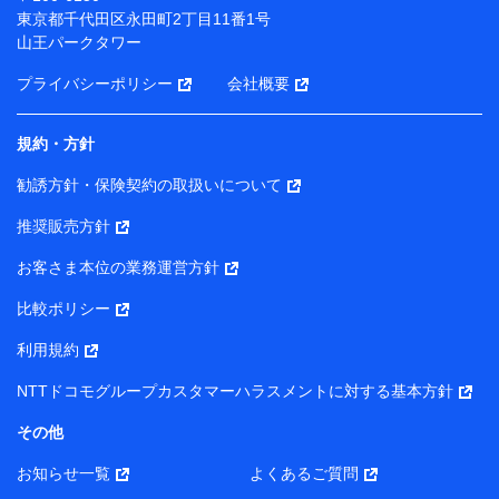
（各サービスで取得したサービス利用履歴、ウェブサイ
東京都千代田区永田町2丁目11番1号
トの閲覧履歴、購買履歴、ご契約内容等のパーソナルデ
山王パークタワー
ータを分析して、お客さまの趣味・嗜好・傾向に応じた
サービス・商品等に関するご提案や広告の配信等を行う
プライバシーポリシー
会社概要
ことがあります。）
各種セミナーの開催のため
コンサルティングサービスの実施のため
規約・方針
アンケートやキャンペーン等の実施のため
上記に係る案内・手続き・管理等付帯業務を行うため
勧誘方針・保険契約の取扱いについて
【当該個人データの管理について責任を有する者の名称・住
推奨販売方針
所・代表者名】
お客さま本位の業務運営方針
当該個人データを取り扱う各共同利用者（詳細は次のとお
り）
比較ポリシー
東京都千代田区永田町2丁目11番1号 山王パークタワー
利用規約
株式会社NTTドコモ・フィナンシャルグループ 代表取締役
社長 廣井 孝史
NTTドコモグループカスタマーハラスメントに対する基本方針
東京都中央区日本橋人形町2-14-10 アーバンネット日本橋
その他
ビル 3F
お知らせ一覧
よくあるご質問
株式会社ドコモ・インシュアランス 代表取締役社長 吉