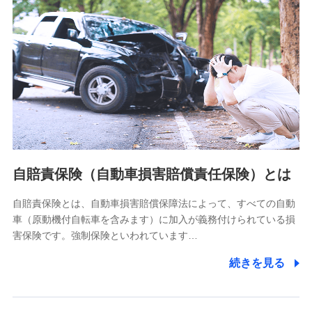
分析するため
当社の対応品質向上やお問い合わせ内容の正確な把握のため
個人情報保護管理者の職名、連絡先
株式会社ドコモ・インシュアランス 営業部長
〒103-0013 東京都中央区日本橋人形町2-14-10 アーバン
ネット日本橋ビル 3F
株式会社ドコモ・インシュアランス
個人情報の第三者提供について
当社ではご本人の同意がある場合または法令に基づく場合を
自賠責保険（自動車損害賠償責任保険）とは
除き、第三者に提供いたしません。
自賠責保険とは、自動車損害賠償保障法によって、すべての自動
業務の委託
車（原動機付自転車を含みます）に加入が義務付けられている損
当社は利用目的の達成に必要な範囲内において個人情報の取
害保険です。強制保険といわれています…
り扱いの全部または一部を委託する場合があります。
続きを見る
個人データの共同利用
当社は株式会社NTTドコモとの間で、以下のとおり個