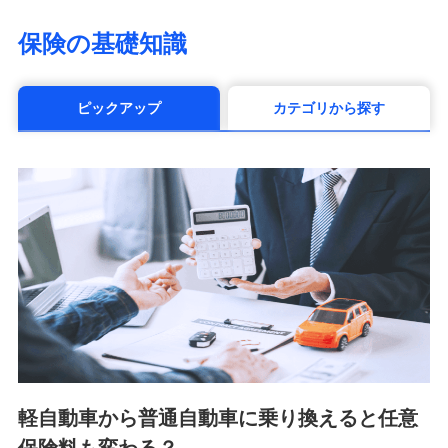
（https://www.life8739.co.jp/）
マニュライフ生命保険株式会社
保険の基礎知識
（https://www.manulife.co.jp/）
三井住友海上あいおい生命保険株式会社
（https://www.msa-life.co.jp/）
ピックアップ
カテゴリから探す
メットライフ生命株式会社(https://www.metlife.co.jp/)
メディケア生命保険株式会社
（https://www.medicarelife.com/）
■少額短期保険
株式会社アシロ少額短期保険 (https://kailash.co.jp/)
SBIいきいき少額短期保険会社 (https://www.i-
sedai.com/)
SBIペット少額短期保険株式会社 (https://www.sbipet-
ssi.co.jp/)
SBIリスタ少額短期保険会社
(https://www.jishin.co.jp/)
スマートプラス少額短期保険株式会社
（https://www.smartplus-insurance.com/）
軽自動車から普通自動車に乗り換えると任意
チューリッヒ少額短期保険株式会社
(https://www.zurichssi.co.jp/)