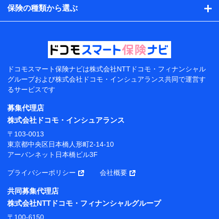
的、保険商品の内容、保険料、保険料のお支払方法、車
保険の種類から選ぶ
のメーカーや走行距離などの情報、建物の構造や築年数
などの情報、ペットの種類や年齢などの情報などが含ま
れます。
提供当事者から受領当事者が個人データを取得する方法
電子的・電磁的方法等
【共同して利用する者の範囲】
ドコモスマート保険ナビは
株式会社NTTドコモ・フィナンシャル
グループおよび
株式会社ドコモ・インシュアランス共同で
運営す
当社
るサービスです
株式会社NTTドコモ・フィナンシャルグループ
募集代理店
【利用目的】
株式会社ドコモ・インシュアランス
当社または株式会社NTTドコモ・フィナンシャルグルー
〒103-0013
プが提供する保険関連サービスにおけるユーザー登録受
東京都中央区日本橋人形町2-14-10
付および管理のため
アーバンネット日本橋ビル3F
当社または株式会社NTTドコモ・フィナンシャルグルー
プと取引のあるもしくは委託を受けている保険会社・提
プライバシーポリシー
会社概要
携会社の保険その他に関する情報を提供するため、また
維持管理等の委託業務遂行のため、またそれらに付帯、
共同募集代理店
関連する当社または株式会社NTTドコモ・フィナンシャ
株式会社NTTドコモ・フィナンシャルグループ
ルグループおよび提携会社のサービスを案内、提供する
ため
〒100-6150