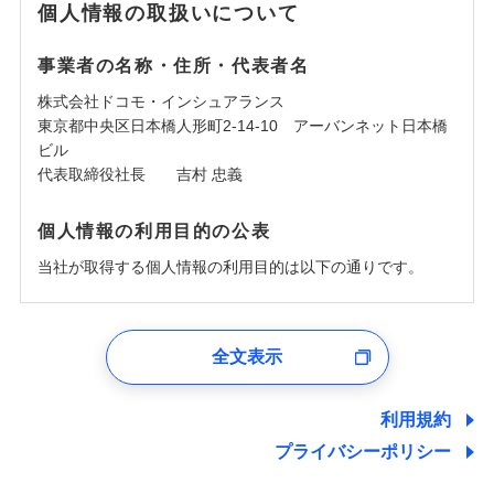
個人情報の取扱いについて
事業者の名称・住所・代表者名
株式会社ドコモ・インシュアランス
東京都中央区日本橋人形町2-14-10 アーバンネット日本橋
ビル
代表取締役社長 吉村 忠義
個人情報の利用目的の公表
当社が取得する個人情報の利用目的は以下の通りです。
1.見積請求受付時、資料請求受付時、ユーザー登録受
付時
全文表示
ユーザー登録受付および、管理のため
郵便、電話、およびＥメール等により、当社と取引のあるも
しくは委託を受けている保険会社・提携会社の保険その他に
利用規約
関する情報を提供し、金融商品等の契約を勧奨するため、ま
プライバシーポリシー
た維持管理等の委託業務遂行のため、またそれらに付帯、関
連する当社および提携会社のサービスを案内、提供するため