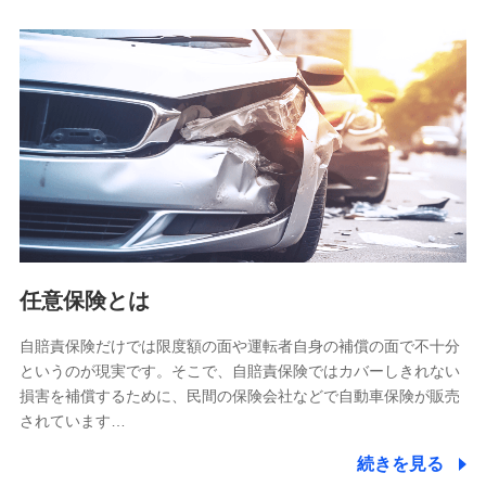
人データを共同利用します。
【共同して利用される利用データの項目】
当社又は株式会社NTTドコモがサービス提供等を通じて取得
した、以下の情報などの個人データ
基本情報
氏名、電話番号、メールアドレス、お客さまの識別子、
属性、連絡先、dポイントサービスのご利用に関する情
報。例として、dポイントカード番号、性別、年齢、家族
構成、住所、dポイント残高、dポイント利用履歴などが
含まれます。
利用情報
任意保険とは
当社又は株式会社NTTドコモが提供する各種サービスな
どのご契約・ご利用などに関する情報。例として、当社
又は株式会社NTTドコモが提供する各種サービスのご契
自賠責保険だけでは限度額の面や運転者自身の補償の面で不十分
約状態・ご利用履歴インターネット利用時の行動に関す
というのが現実です。そこで、自賠責保険ではカバーしきれない
る情報、アプリケーション利用時の行動に関する情報、
損害を補償するために、民間の保険会社などで自動車保険が販売
購入されたサービスや商品の名称・購入場所・決済に関
されています…
する情報、アンケートの回答に関する情報などが含まれ
ます。
続きを見る
保険関連サービス情報
当社又は株式会社NTTドコモが提供する保険関連サービ