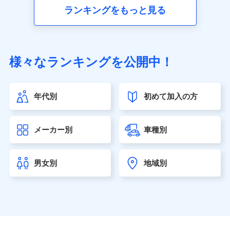
■生命保険
ランキングをもっと見る
アクサ生命保険株式会社（https://www.axa.co.jp/）
SBI生命保険株式会社（https://www.sbilife.co.jp/）
FWD生命保険株式会社（https://www.fwdlife.co.jp/）
ソニー生命保険株式会社
様々なランキングを公開中！
（https://www.sonylife.co.jp）
SOMPOひまわり生命保険株式会社
（https://www.himawari-life.co.jp/）
年代別
初めて加入の方
第一ネオ生命保険株式会社（https://neofirst.co.jp/）
大樹生命保険株式会社（https://www.taiju-life.co.jp）
太陽生命保険株式会社（https://www.taiyo-
メーカー別
車種別
seimei.co.jp）
チューリッヒ生命保険株式会社
（https://www.zurichlife.co.jp/）
男女別
地域別
東京海上日動あんしん生命保険株式会社
（https://www.tmn-anshin.co.jp/）
なないろ生命保険株式会社
（https://www.nanairolife.co.jp/）
日本生命保険相互会社（https://www.nissay.co.jp）
はなさく生命保険株式会社