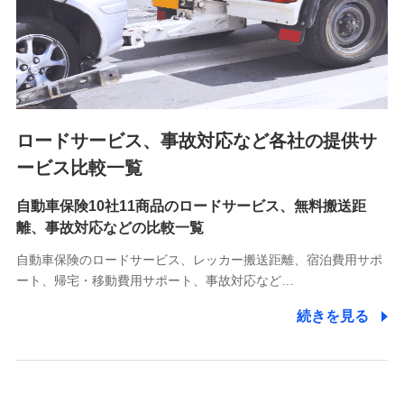
8.取引先個人情報
取引先としての選定業務、営業情報の提供業務、契約締結手
続き業務、取引管理業務、およびこれらに準ずる業務の遂行
のため
ロードサービス、事故対応など各社の提供サ
9.お問い合わせ情報
各種お問い合わせに対応するため
ービス比較一覧
自動車保険10社11商品のロードサービス、無料搬送距
10.受託業務の 個人情報
離、事故対応などの比較一覧
受託業務の遂行およびこれらに準ずる業務の遂行のため
自動車保険のロードサービス、レッカー搬送距離、宿泊費用サポ
11.マイカー通勤管理クラウド並びに法人向けASPサー
ート、帰宅・移動費用サポート、事故対応など…
ビスに関してのお問い合わせ情報
続きを見る
各種お問い合わせに対応するため
当社のサービスに関する情報提供や、皆様に有用なお知らせ
をお送りするため
アンケートの送付のため
当社のサービスや媒体の運営改善に必要なデータを解析し、