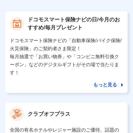
株式会社NTTドコモ
【利用する者の利用目的】
ドコモスマート保険ナビの日/今月のお
当社又は株式会社NTTドコモが提供する保険関連サービ
すすめ/毎月プレゼント
スにおけるユーザ登録受付および管理のため
当社又は株式会社NTTドコモと取引のあるもしくは委託
を受けている保険会社・提携会社の保険その他に関する
ドコモスマート保険ナビの「自動車保険/バイク保険/
情報を提供するため、また維持管理等の委託業務遂行の
火災保険」のご契約者さま限定！
ため、またそれらに付帯、関連する当社、株式会社NTT
ドコモおよび提携会社のサービスを案内、提供するため
毎月抽選で「お買い物券」や「コンビニ無料引換ク
（各サービスで取得したサービス利用履歴、ウェブサイ
ーポン」などのデジタルギフトがその場で当たりま
トの閲覧履歴、購買履歴、ご契約内容等のパーソナルデ
ータを分析して、お客さまの趣味・嗜好・傾向に応じた
す！
サービス・商品等に関するご提案や広告の配信等を行う
ことがあります。）
もっと見る
各種セミナーの開催のため
コンサルティングサービスの実施のため
アンケートやキャンペーン等の実施のため
上記に係る案内・手続き・管理等付帯業務を行うため
クラブオフプラス
【当該個人データの管理について責任を有する者の名称・住
所・代表者名】
全国の有名ホテルやレジャー施設のご優待、話題の