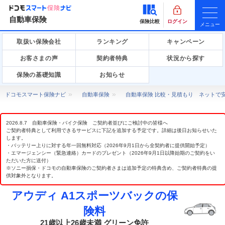
自動車保険
保険比較
ログイン
メニュー
取扱い保険会社
ランキング
キャンペーン
お客さまの声
契約者特典
状況から探す
保険の基礎知識
お知らせ
ドコモスマート保険ナビ
自動車保険
自動車保険 比較・見積もり ネットで
2026.8.7 自動車保険・バイク保険 ご契約者並びにご検討中の皆様へ
ご契約者特典として利用できるサービスに下記を追加する予定です。詳細は後日お知らせいた
します。
・バッテリー上りに対する年一回無料対応（2026年9月1日から全契約者に提供開始予定）
・エマージェンシー（緊急連絡）カードのプレゼント（2026年9月1日以降始期のご契約をい
ただいた方に送付）
※ソニー損保・ドコモの自動車保険のご契約者さまは追加予定の特典含め、ご契約者特典の提
供対象外となります。
アウディ A1スポーツバックの保
険料
21歳以上26歳未満 グリーン免許