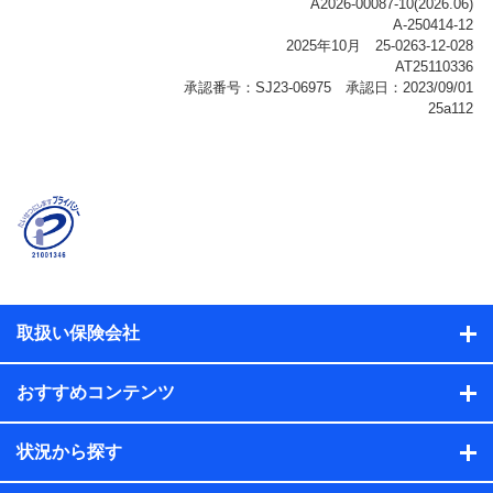
ご契約状態・ご利用履歴インターネット利用時の行動に
関する情報、アプリケーション利用時の行動に関する情
報、購入されたサービスや商品の名称・購入場所・決済
に関する情報、アンケートの回答に関する情報などが含
まれます。
保険関連サービス情報
当社または株式会社NTTドコモ・フィナンシャルグルー
プが提供する保険関連サービスに関して取得し、又は保
有する情報。例として、見積請求受付時、資料請求受付
時又はユーザー登録受付時に提供いただいた情報（氏
名、住所、生年月日、性別、保険契約者と被保険者の関
係、保険加入の目的、保険商品の内容、保険料、保険料
のお支払方法、車のメーカーや走行距離などの情報、建
物の構造や築年数などの情報、ペットの種類や年齢な
ど）及びお客様との応対記録（お客様に提示した比較見
積の試算結果情報、メールマガジンを提供した際のメー
取扱い保険会社
ル内容や送信履歴の情報及び保険の更改案内等を提供し
た際のメール内容や送信履歴などの情報）が含まれま
す。
おすすめコンテンツ
保険契約情報
当社または株式会社NTTドコモ・フィナンシャルグルー
プが取得し、又は保有する保険契約に関する情報。例と
状況から探す
して、保険契約者及び被保険者の氏名、住所、生年月
日、性別、保険契約者と被保険者の関係、保険加入の目