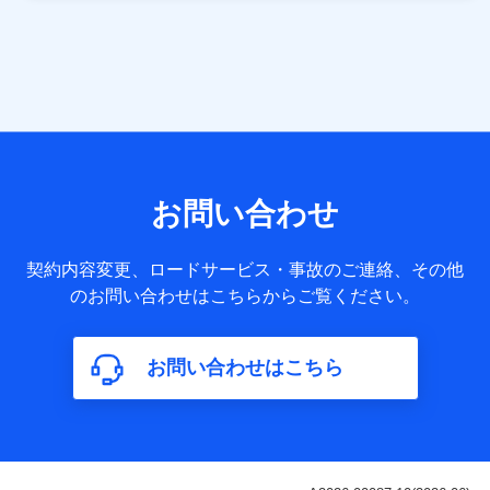
当社は株式会社NTTドコモ・フィナンシャルグループ
との間で、以下のとおり個人データを共同利用しま
す。
【共同して利用される利用データの項目】
当社または株式会社NTTドコモ・フィナンシャルグループが
サービス提供等を通じて取得した、以下の情報などの個人デ
お問い合わせ
ータ
基本情報
契約内容変更、ロードサービス・事故のご連絡、その他
氏名、電話番号、メールアドレス、お客さまの識別子、
のお問い合わせはこちらからご覧ください。
属性、連絡先、dポイントサービスのご利用に関する情
報。例として、dポイントカード番号、性別、年齢、家族
構成、住所、dポイント残高、dポイント利用履歴などが
お問い合わせはこちら
含まれます。
利用情報
当社または株式会社NTTドコモ・フィナンシャルグルー
プが提供する各種サービスなどのご契約・ご利用などに
関する情報。例として、当社または株式会社NTTドコ
モ・フィナンシャルグループが提供する各種サービスの