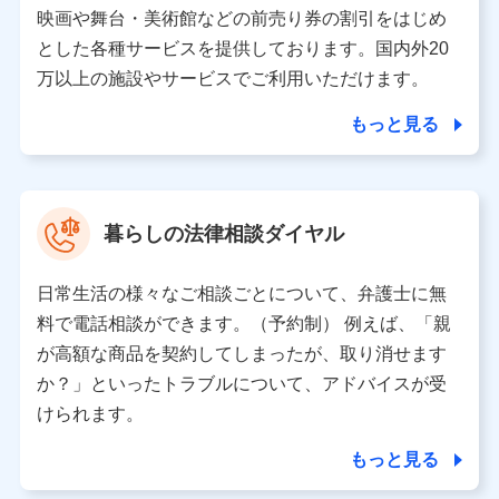
当該個人データを取り扱う各共同利用者（詳細は次のとお
映画や舞台・美術館などの前売り券の割引をはじめ
り）
とした各種サービスを提供しております。国内外20
東京都千代田区永田町2丁目11番1号 山王パークタワー
万以上の施設やサービスでご利用いただけます。
株式会社NTTドコモ 代表取締役社長 前田 義晃
もっと見る
東京都中央区日本橋人形町2-14-10 アーバンネット日本橋
ビル 3F
株式会社ドコモ・インシュアランス 代表取締役社長 吉
村 忠義
暮らしの法律相談ダイヤル
※ 当社および株式会社NTTドコモは、お客さまの情報を利
用させていただくにあたっては、「NTTドコモ パーソナル
日常生活の様々なご相談ごとについて、弁護士に無
データ憲章」に定める行動原則を順守します 。
※ パーソナルデータダッシュボードの「第三者提供の管
料で電話相談ができます。（予約制） 例えば、「親
理」の設定状態にかかわらず、共同利用する場合がありま
が高額な商品を契約してしまったが、取り消せます
す。
か？」といったトラブルについて、アドバイスが受
※ dポイントクラブ会員ではないお客さま（2019年12月11
けられます。
日以降、一度もdポイントクラブ会員であったことがないお
客さまに限る）に関する、2019年12月10日以前に取得した
もっと見る
個人データは、こちら の利用目的の範囲内に限って共同利
用します。