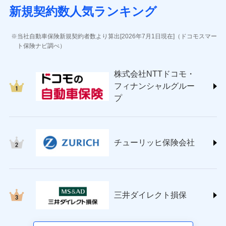
(https://www.sbisonpo.co.jp/)
新規契約数人気ランキング
ジェイアイ傷害火災保険株式会社
(https://www.jihoken.co.jp/)
ソニー損害保険株式会社
当社自動車保険新規契約者数より算出[2026年7月1日現在]（ドコモスマー
(https://www.sonysonpo.co.jp/)
ト保険ナビ調べ）
損害保険ジャパン株式会社 (https://www.sompo-
japan.co.jp/)
株式会社NTTドコモ・
ＳＯＭＰＯダイレクト損害保険株式会社
フィナンシャルグルー
(https://www.sompo-direct.co.jp/)
プ
チューリッヒ保険会社 (https://www.zurich.co.jp/)
東京海上日動火災保険株式会社
(https://www.tokiomarine-nichido.co.jp/)
日新火災海上保険株式会社
チューリッヒ保険会社
(https://www.nisshinfire.co.jp/)
ペット＆ファミリー損害保険株式会社
(https://www.petfamilyins.co.jp/)
三井住友海上火災保険株式会社 (https://www.ms-
ins.com/)
三井ダイレクト損保
三井ダイレクト損害保険株式会社
(https://www.mitsui-direct.co.jp/)