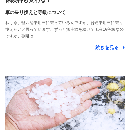
保険料も変わる？
Tokio Marine X少額短期保険株式会社
(https://www.tokiomarine-x.co.jp/)
車の乗り換えと等級について
ペットメディカルサポート株式会社
私は今、軽四輪乗用車に乗っているんですが、普通乗用車に乗り
(https://pshoken.co.jp/)
換えたいと思っています。ずっと無事故を続けて現在16等級なの
リトルファミリー少額短期保険株式会社
ですが、割引は…
(https://www.littlefamily-ssi.com/)
続きを見る
2.共同募集を行う代理店から受領する個人情報
郵便、電話、およびＥメール等により、当社と取引のあるも
しくは委託を受けている保険会社・提携会社の保険その他に
関する情報を提供し、金融商品等の契約を勧奨するため、ま
た維持管理等の委託業務遂行のため、またそれらに付帯、関
連する当社および提携会社のサービスを案内、提供するため
（なお、当社は複数の保険会社と取引があり、取得した個人
情報を取引のある他の保険会社の商品・サービスをご提案す
るために利用させていただくことがあります。）
上記に係る連絡・手続き・管理等付帯業務を行うため
3.セミナー募集サイトから取得した個人情報
各種セミナーの案内、開催のため