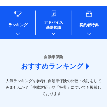
（なお、当社は複数の保険会社と取引があり、取得した個人
情報を取引のある他の保険会社の商品・サービスをご提案す
るために利用させていただくことがあります。）
各種セミナーの開催のため
コンサルティングサービスの実施のため
アドバイス
アンケートやキャンペーン等の実施のため
ランキング
契約者特典
基礎知識
上記に係る案内・手続き・管理等付帯業務を行うため
* 当社が委託を受けている保険会社の情報は、保険会社のホ
ームページに掲載しておりますので、ご確認ください。
■損害保険
あいおいニッセイ同和損害保険株式会社
自動車保険
(https://www.aioinissaydowa.co.jp/)
おすすめランキング
アクサ損害保険株式会社 (https://www.axa-
direct.co.jp/)
アニコム損害保険株式会社 (https://www.anicom-
人気ランキングを参考に自動車保険の比較・検討をして
sompo.co.jp/)
東京海上ダイレクト損害保険株式会社 (https://www.e-
みませんか？
「事故対応」や「特典」についても掲載し
design.net/)
ております！
AIG損害保険株式会社 (https://www.aig.co.jp/sonpo)
ＳＢＩ損害保険株式会社