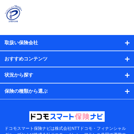
時又はユーザー登録受付時に提供いただいた情報（氏
名、住所、生年月日、性別、保険契約者と被保険者の関
係、保険加入の目的、保険商品の内容、保険料、保険料
のお支払方法、車のメーカーや走行距離などの情報、建
物の構造や築年数などの情報、ペットの種類や年齢な
ど）及びお客様との応対記録（お客様に提示した比較見
積の試算結果情報、メールマガジンを提供した際のメー
取扱い保険会社
ル内容や送信履歴の情報及び保険の更改案内等を提供し
た際のメール内容や送信履歴などの情報）が含まれま
す。
おすすめコンテンツ
保険契約情報
当社または株式会社NTTドコモ・フィナンシャルグルー
プが取得し、又は保有する保険契約に関する情報。例と
状況から探す
して、保険契約者及び被保険者の氏名、住所、生年月
日、性別、保険契約者と被保険者の関係、保険加入の目
的、保険商品の内容、保険料、保険料のお支払方法、車
保険の種類から選ぶ
のメーカーや走行距離などの情報、建物の構造や築年数
などの情報、ペットの種類や年齢などの情報などが含ま
れます。
提供当事者から受領当事者が個人データを取得する方法
電子的・電磁的方法等
【共同して利用する者の範囲】
ドコモスマート保険ナビは
株式会社NTTドコモ・フィナンシャル