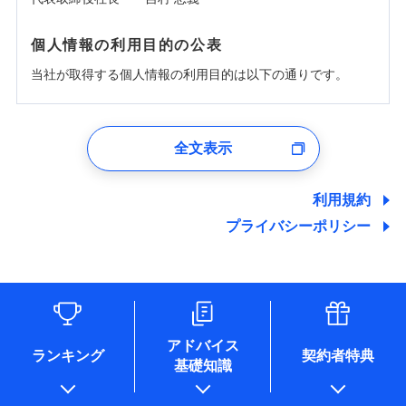
個人情報の利用目的の公表
当社が取得する個人情報の利用目的は以下の通りです。
1.見積請求受付時、資料請求受付時、ユーザー登録受
付時
全文表示
ユーザー登録受付および、管理のため
郵便、電話、およびＥメール等により、当社と取引のあるも
しくは委託を受けている保険会社・提携会社の保険その他に
利用規約
関する情報を提供し、金融商品等の契約を勧奨するため、ま
プライバシーポリシー
た維持管理等の委託業務遂行のため、またそれらに付帯、関
連する当社および提携会社のサービスを案内、提供するため
（なお、当社は複数の保険会社と取引があり、取得した個人
情報を取引のある他の保険会社の商品・サービスをご提案す
るために利用させていただくことがあります。）
各種セミナーの開催のため
コンサルティングサービスの実施のため
アドバイス
アンケートやキャンペーン等の実施のため
ランキング
契約者特典
基礎知識
上記に係る案内・手続き・管理等付帯業務を行うため
* 当社が委託を受けている保険会社の情報は、保険会社のホ