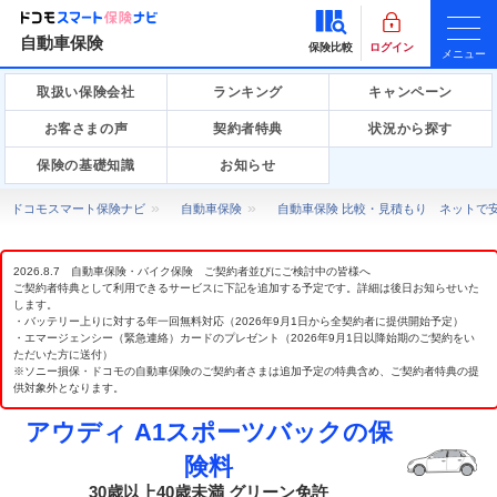
自動車保険
保険比較
ログイン
メニュー
取扱い保険会社
ランキング
キャンペーン
お客さまの声
契約者特典
状況から探す
保険の基礎知識
お知らせ
ドコモスマート保険ナビ
自動車保険
自動車保険 比較・見積もり ネットで
2026.8.7 自動車保険・バイク保険 ご契約者並びにご検討中の皆様へ
ご契約者特典として利用できるサービスに下記を追加する予定です。詳細は後日お知らせいた
します。
・バッテリー上りに対する年一回無料対応（2026年9月1日から全契約者に提供開始予定）
・エマージェンシー（緊急連絡）カードのプレゼント（2026年9月1日以降始期のご契約をい
ただいた方に送付）
※ソニー損保・ドコモの自動車保険のご契約者さまは追加予定の特典含め、ご契約者特典の提
供対象外となります。
アウディ A1スポーツバックの保
険料
30歳以上40歳未満 グリーン免許