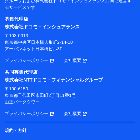
グループおよび
株式会社ドコモ・インシュアランス共同で
運営す
当社
るサービスです
株式会社NTTドコモ・フィナンシャルグループ
募集代理店
【利用目的】
株式会社ドコモ・インシュアランス
当社または株式会社NTTドコモ・フィナンシャルグルー
〒103-0013
プが提供する保険関連サービスにおけるユーザー登録受
東京都中央区日本橋人形町2-14-10
付および管理のため
アーバンネット日本橋ビル3F
当社または株式会社NTTドコモ・フィナンシャルグルー
プと取引のあるもしくは委託を受けている保険会社・提
プライバシーポリシー
会社概要
携会社の保険その他に関する情報を提供するため、また
維持管理等の委託業務遂行のため、またそれらに付帯、
共同募集代理店
関連する当社または株式会社NTTドコモ・フィナンシャ
株式会社NTTドコモ・フィナンシャルグループ
ルグループおよび提携会社のサービスを案内、提供する
ため
〒100-6150
（各サービスで取得したサービス利用履歴、ウェブサイ
東京都千代田区永田町2丁目11番1号
トの閲覧履歴、購買履歴、ご契約内容等のパーソナルデ
山王パークタワー
ータを分析して、お客さまの趣味・嗜好・傾向に応じた
サービス・商品等に関するご提案や広告の配信等を行う
プライバシーポリシー
会社概要
ことがあります。）
各種セミナーの開催のため
コンサルティングサービスの実施のため
規約・方針
アンケートやキャンペーン等の実施のため
上記に係る案内・手続き・管理等付帯業務を行うため