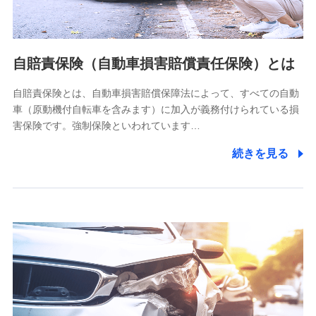
個人情報の第三者提供について
当社ではご本人の同意がある場合または法令に基づく場合を
自賠責保険（自動車損害賠償責任保険）とは
除き、第三者に提供いたしません。
自賠責保険とは、自動車損害賠償保障法によって、すべての自動
業務の委託
車（原動機付自転車を含みます）に加入が義務付けられている損
当社は利用目的の達成に必要な範囲内において個人情報の取
害保険です。強制保険といわれています…
り扱いの全部または一部を委託する場合があります。
続きを見る
個人データの共同利用
当社は株式会社NTTドコモとの間で、以下のとおり個
人データを共同利用します。
【共同して利用される利用データの項目】
当社又は株式会社NTTドコモがサービス提供等を通じて取得
した、以下の情報などの個人データ
基本情報