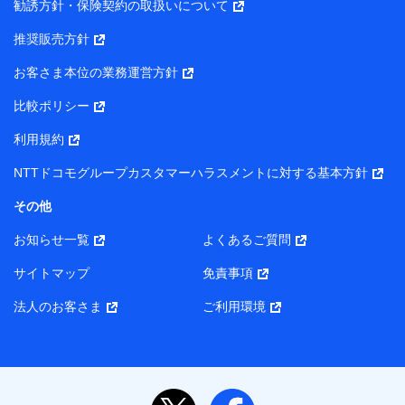
勧誘方針・保険契約の取扱いについて
【当該個人データの管理について責任を有する者の名称・住
推奨販売方針
所・代表者名】
お客さま本位の業務運営方針
当該個人データを取り扱う各共同利用者（詳細は次のとお
り）
比較ポリシー
東京都千代田区永田町2丁目11番1号 山王パークタワー
利用規約
株式会社NTTドコモ・フィナンシャルグループ 代表取締役
社長 廣井 孝史
NTTドコモグループカスタマーハラスメントに対する基本方針
東京都中央区日本橋人形町2-14-10 アーバンネット日本橋
その他
ビル 3F
お知らせ一覧
よくあるご質問
株式会社ドコモ・インシュアランス 代表取締役社長 吉
村 忠義
サイトマップ
免責事項
また当社は、オンライン面談による保険のご相談にあたっ
法人のお客さま
ご利用環境
て、以下の提携代理店とお客様の個人データを共同利用する
ことがあります。
1. 共同利用する個人データの項目