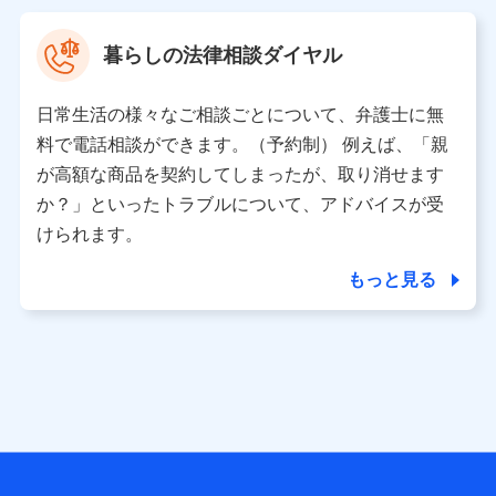
村 忠義
暮らしの法律相談ダイヤル
※ 当社および株式会社NTTドコモは、お客さまの情報を利
用させていただくにあたっては、「NTTドコモ パーソナル
日常生活の様々なご相談ごとについて、弁護士に無
データ憲章」に定める行動原則を順守します 。
※ パーソナルデータダッシュボードの「第三者提供の管
料で電話相談ができます。（予約制） 例えば、「親
理」の設定状態にかかわらず、共同利用する場合がありま
が高額な商品を契約してしまったが、取り消せます
す。
か？」といったトラブルについて、アドバイスが受
※ dポイントクラブ会員ではないお客さま（2019年12月11
けられます。
日以降、一度もdポイントクラブ会員であったことがないお
客さまに限る）に関する、2019年12月10日以前に取得した
もっと見る
個人データは、こちら の利用目的の範囲内に限って共同利
用します。
当社は株式会社NTTドコモ・フィナンシャルグループ
との間で、以下のとおり個人データを共同利用しま
す。
【共同して利用される利用データの項目】
当社または株式会社NTTドコモ・フィナンシャルグループが