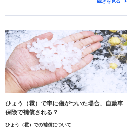
続きを見る
2.共同募集を行う代理店から受領する個人情報
郵便、電話、およびＥメール等により、当社と取引のあるも
しくは委託を受けている保険会社・提携会社の保険その他に
関する情報を提供し、金融商品等の契約を勧奨するため、ま
た維持管理等の委託業務遂行のため、またそれらに付帯、関
連する当社および提携会社のサービスを案内、提供するため
（なお、当社は複数の保険会社と取引があり、取得した個人
情報を取引のある他の保険会社の商品・サービスをご提案す
るために利用させていただくことがあります。）
上記に係る連絡・手続き・管理等付帯業務を行うため
3.セミナー募集サイトから取得した個人情報
各種セミナーの案内、開催のため
上記に係る連絡・手続き・管理等付帯業務を行うため
4.家族・友達紹介にて取得した個人情報
ひょう（雹）で車に傷がついた場合、自動車
被紹介者への連絡、及び当社と取引のあるもしくは委託を受
保険で補償される？
けている保険会社・提携会社の保険その他に関する情報を提
供し、金融商品等の契約を勧奨するため
ひょう（雹）での補償について
アンケートやキャンペーン等の実施のため