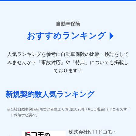
ームページに掲載しておりますので、ご確認ください。
■損害保険
あいおいニッセイ同和損害保険株式会社
自動車保険
(https://www.aioinissaydowa.co.jp/)
おすすめランキング
アクサ損害保険株式会社 (https://www.axa-
direct.co.jp/)
アニコム損害保険株式会社 (https://www.anicom-
人気ランキングを参考に自動車保険の比較・検討をして
sompo.co.jp/)
東京海上ダイレクト損害保険株式会社 (https://www.e-
みませんか？
「事故対応」や「特典」についても掲載し
design.net/)
ております！
AIG損害保険株式会社 (https://www.aig.co.jp/sonpo)
ＳＢＩ損害保険株式会社
(https://www.sbisonpo.co.jp/)
新規契約数人気ランキング
ジェイアイ傷害火災保険株式会社
(https://www.jihoken.co.jp/)
ソニー損害保険株式会社
当社自動車保険新規契約者数より算出[2026年7月1日現在]（ドコモスマー
(https://www.sonysonpo.co.jp/)
ト保険ナビ調べ）
損害保険ジャパン株式会社 (https://www.sompo-
japan.co.jp/)
株式会社NTTドコモ・
ＳＯＭＰＯダイレクト損害保険株式会社