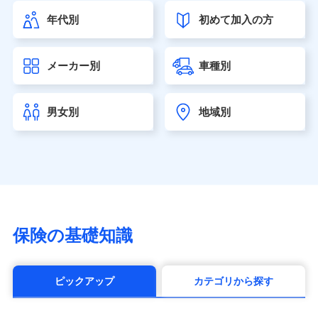
（https://www.himawari-life.co.jp/）
年代別
初めて加入の方
第一ネオ生命保険株式会社（https://neofirst.co.jp/）
大樹生命保険株式会社（https://www.taiju-life.co.jp）
太陽生命保険株式会社（https://www.taiyo-
メーカー別
車種別
seimei.co.jp）
チューリッヒ生命保険株式会社
（https://www.zurichlife.co.jp/）
男女別
地域別
東京海上日動あんしん生命保険株式会社
（https://www.tmn-anshin.co.jp/）
なないろ生命保険株式会社
（https://www.nanairolife.co.jp/）
日本生命保険相互会社（https://www.nissay.co.jp）
はなさく生命保険株式会社
（https://www.life8739.co.jp/）
マニュライフ生命保険株式会社
保険の基礎知識
（https://www.manulife.co.jp/）
三井住友海上あいおい生命保険株式会社
（https://www.msa-life.co.jp/）
ピックアップ
カテゴリから探す
メットライフ生命株式会社(https://www.metlife.co.jp/)
メディケア生命保険株式会社