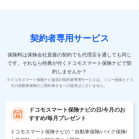
ンを提供した際のメール内容や送信履歴の情報及び保険
の更改案内等を提供した際のメール内容や送信履歴など
の情報）が含まれます。
保険契約情報
当社又は株式会社NTTドコモが取得し、又は保有する保
険契約に関する情報。例として、保険契約者及び被保険
契約者専用サービス
者の氏名、住所、生年月日、性別、保険契約者と被保険
者の関係、保険加入の目的、保険商品の内容、保険料、
保険料のお支払方法、車のメーカーや走行距離などの情
保険料は保険会社直接の契約でも代理店を通しても同じ
報、建物の構造や築年数などの情報、ペットの種類や年
齢などの情報などが含まれます。
です。
それなら特典が付くドコモスマート保険ナビで契
約しませんか？
【共同して利用する者の範囲】
ドコモスマート保険ナビ提供の契約者専用サービスは、ソニー損保とドコ
当社
モの自動車保険のご契約者さまへの提供はございません。
株式会社NTTドコモ
【利用する者の利用目的】
ドコモスマート保険ナビの日/今月のお
当社又は株式会社NTTドコモが提供する保険関連サービ
すすめ/毎月プレゼント
スにおけるユーザ登録受付および管理のため
当社又は株式会社NTTドコモと取引のあるもしくは委託
を受けている保険会社・提携会社の保険その他に関する
ドコモスマート保険ナビの「自動車保険/バイク保険/
情報を提供するため、また維持管理等の委託業務遂行の