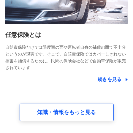
氏名、電話番号、メールアドレス、お客さまの識別子、
属性、連絡先、dポイントサービスのご利用に関する情
報。例として、dポイントカード番号、性別、年齢、家族
構成、住所、dポイント残高、dポイント利用履歴などが
含まれます。
利用情報
任意保険とは
当社又は株式会社NTTドコモが提供する各種サービスな
どのご契約・ご利用などに関する情報。例として、当社
又は株式会社NTTドコモが提供する各種サービスのご契
自賠責保険だけでは限度額の面や運転者自身の補償の面で不十分
約状態・ご利用履歴インターネット利用時の行動に関す
というのが現実です。そこで、自賠責保険ではカバーしきれない
る情報、アプリケーション利用時の行動に関する情報、
損害を補償するために、民間の保険会社などで自動車保険が販売
購入されたサービスや商品の名称・購入場所・決済に関
されています…
する情報、アンケートの回答に関する情報などが含まれ
ます。
続きを見る
保険関連サービス情報
当社又は株式会社NTTドコモが提供する保険関連サービ
スに関して取得し、又は保有する情報。例として、見積
請求受付時、資料請求受付時又はユーザー登録受付時に
提供いただいた情報（氏名、住所、生年月日、性別、保
険契約者と被保険者の関係、保険加入の目的、保険商品
知識・情報をもっと見る
の内容、保険料、保険料のお支払方法、車のメーカーや
走行距離などの情報、建物の構造や築年数などの情報、
ペットの種類や年齢など）及びお客様との応対記録 （お
客様に提示した比較見積の試算結果情報、メールマガジ