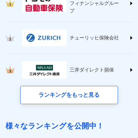
フィナンシャルグルー
(https://www.sompo-direct.co.jp/)
プ
チューリッヒ保険会社 (https://www.zurich.co.jp/)
東京海上日動火災保険株式会社
(https://www.tokiomarine-nichido.co.jp/)
日新火災海上保険株式会社
チューリッヒ保険会社
(https://www.nisshinfire.co.jp/)
ペット＆ファミリー損害保険株式会社
(https://www.petfamilyins.co.jp/)
三井住友海上火災保険株式会社 (https://www.ms-
ins.com/)
三井ダイレクト損保
三井ダイレクト損害保険株式会社
(https://www.mitsui-direct.co.jp/)
■生命保険
ランキングをもっと見る
アクサ生命保険株式会社（https://www.axa.co.jp/）
SBI生命保険株式会社（https://www.sbilife.co.jp/）
FWD生命保険株式会社（https://www.fwdlife.co.jp/）
ソニー生命保険株式会社
様々なランキングを公開中！
（https://www.sonylife.co.jp）
SOMPOひまわり生命保険株式会社