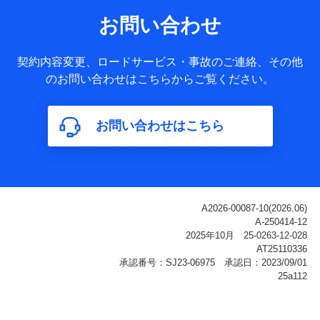
サービス提供等を通じて取得した、以下の情報などの個人デ
お問い合わせ
ータ
基本情報
契約内容変更、ロードサービス・事故のご連絡、その他
氏名、電話番号、メールアドレス、お客さまの識別子、
のお問い合わせはこちらからご覧ください。
属性、連絡先、dポイントサービスのご利用に関する情
報。例として、dポイントカード番号、性別、年齢、家族
構成、住所、dポイント残高、dポイント利用履歴などが
お問い合わせはこちら
含まれます。
利用情報
当社または株式会社NTTドコモ・フィナンシャルグルー
プが提供する各種サービスなどのご契約・ご利用などに
関する情報。例として、当社または株式会社NTTドコ
モ・フィナンシャルグループが提供する各種サービスの
ご契約状態・ご利用履歴インターネット利用時の行動に
関する情報、アプリケーション利用時の行動に関する情
報、購入されたサービスや商品の名称・購入場所・決済
に関する情報、アンケートの回答に関する情報などが含
まれます。
保険関連サービス情報
当社または株式会社NTTドコモ・フィナンシャルグルー
プが提供する保険関連サービスに関して取得し、又は保
有する情報。例として、見積請求受付時、資料請求受付