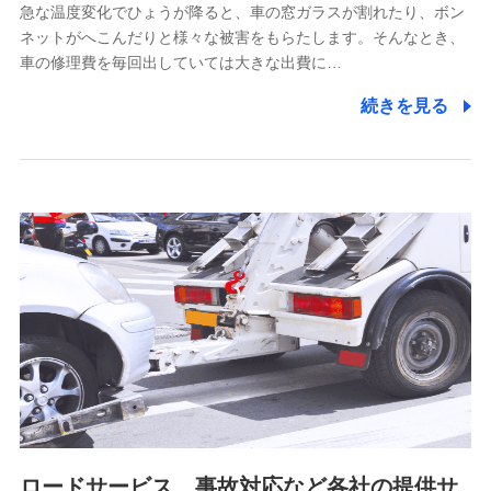
上記に係る連絡・手続き・管理等付帯業務を行うため
急な温度変化でひょうが降ると、車の窓ガラスが割れたり、ボン
ネットがへこんだりと様々な被害をもらたします。そんなとき、
5.通話録音にて取得する情報
車の修理費を毎回出していては大きな出費に…
電話対応の品質向上およびお問合せ内容の正確な把握のため
続きを見る
6.採用応募者の個人情報
採用選考および入社手続を実施するため
7.社員（従業者）の個人情報
人事･勤怠･健康・労務等の管理、給与支給、福利厚生・採用
退職関連処理等の各種手続きのため、当社と従業員または従
業員同士の連絡のため
8.取引先個人情報
取引先としての選定業務、営業情報の提供業務、契約締結手
続き業務、取引管理業務、およびこれらに準ずる業務の遂行
のため
ロードサービス、事故対応など各社の提供サ
9.お問い合わせ情報