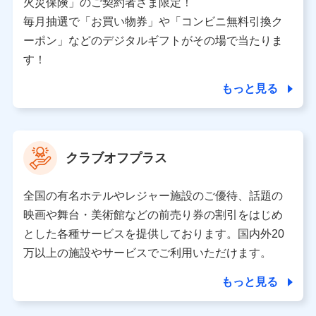
火災保険」のご契約者さま限定！
ため、またそれらに付帯、関連する当社、株式会社NTT
ドコモおよび提携会社のサービスを案内、提供するため
毎月抽選で「お買い物券」や「コンビニ無料引換ク
（各サービスで取得したサービス利用履歴、ウェブサイ
ーポン」などのデジタルギフトがその場で当たりま
トの閲覧履歴、購買履歴、ご契約内容等のパーソナルデ
ータを分析して、お客さまの趣味・嗜好・傾向に応じた
す！
サービス・商品等に関するご提案や広告の配信等を行う
ことがあります。）
もっと見る
各種セミナーの開催のため
コンサルティングサービスの実施のため
アンケートやキャンペーン等の実施のため
上記に係る案内・手続き・管理等付帯業務を行うため
クラブオフプラス
【当該個人データの管理について責任を有する者の名称・住
所・代表者名】
全国の有名ホテルやレジャー施設のご優待、話題の
当該個人データを取り扱う各共同利用者（詳細は次のとお
映画や舞台・美術館などの前売り券の割引をはじめ
り）
とした各種サービスを提供しております。国内外20
東京都千代田区永田町2丁目11番1号 山王パークタワー
万以上の施設やサービスでご利用いただけます。
株式会社NTTドコモ 代表取締役社長 前田 義晃
もっと見る
東京都中央区日本橋人形町2-14-10 アーバンネット日本橋
ビル 3F
株式会社ドコモ・インシュアランス 代表取締役社長 吉