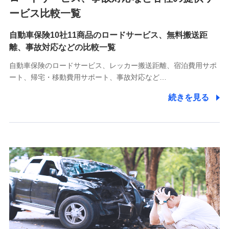
各種お問い合わせに対応するため
ービス比較一覧
自動車保険10社11商品のロードサービス、無料搬送距
10.受託業務の 個人情報
離、事故対応などの比較一覧
受託業務の遂行およびこれらに準ずる業務の遂行のため
自動車保険のロードサービス、レッカー搬送距離、宿泊費用サポ
11.マイカー通勤管理クラウド並びに法人向けASPサー
ート、帰宅・移動費用サポート、事故対応など…
ビスに関してのお問い合わせ情報
続きを見る
各種お問い合わせに対応するため
当社のサービスに関する情報提供や、皆様に有用なお知らせ
をお送りするため
アンケートの送付のため
当社のサービスや媒体の運営改善に必要なデータを解析し、
分析するため
当社の対応品質向上やお問い合わせ内容の正確な把握のため
個人情報保護管理者の職名、連絡先
株式会社ドコモ・インシュアランス 営業部長
〒103-0013 東京都中央区日本橋人形町2-14-10 アーバン
ネット日本橋ビル 3F
株式会社ドコモ・インシュアランス