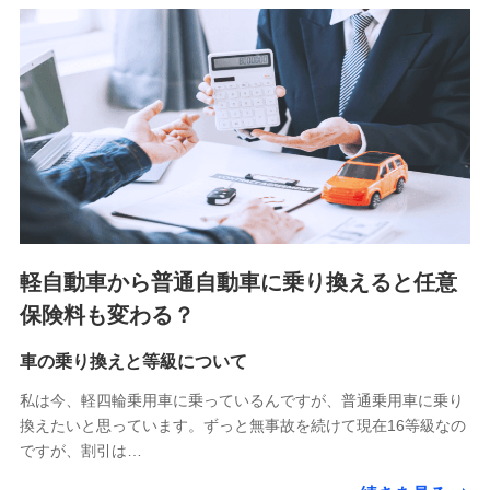
（https://www.medicarelife.com/）
■少額短期保険
株式会社アシロ少額短期保険 (https://kailash.co.jp/)
SBIいきいき少額短期保険会社 (https://www.i-
sedai.com/)
SBIペット少額短期保険株式会社 (https://www.sbipet-
ssi.co.jp/)
SBIリスタ少額短期保険会社
(https://www.jishin.co.jp/)
スマートプラス少額短期保険株式会社
（https://www.smartplus-insurance.com/）
軽自動車から普通自動車に乗り換えると任意
チューリッヒ少額短期保険株式会社
保険料も変わる？
(https://www.zurichssi.co.jp/)
Tokio Marine X少額短期保険株式会社
(https://www.tokiomarine-x.co.jp/)
車の乗り換えと等級について
ペットメディカルサポート株式会社
私は今、軽四輪乗用車に乗っているんですが、普通乗用車に乗り
(https://pshoken.co.jp/)
換えたいと思っています。ずっと無事故を続けて現在16等級なの
リトルファミリー少額短期保険株式会社
ですが、割引は…
(https://www.littlefamily-ssi.com/)