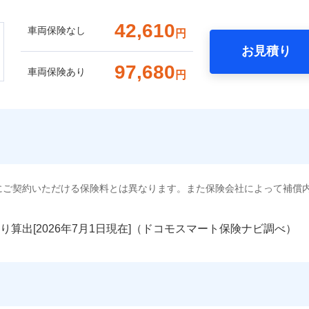
42,610
車両保険なし
円
お見積り
97,680
車両保険あり
円
にご契約いただける保険料とは異なります。また保険会社によって補償
り算出[
年
月
日現在]（ドコモスマート保険ナビ調べ）