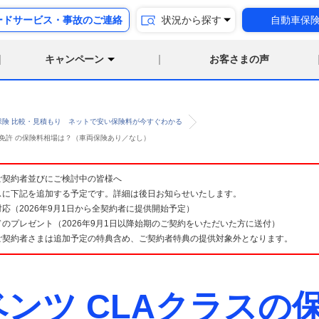
ードサービス・事故のご連絡
状況から探す
自動車保
キャンペーン
お客さまの声
保険 比較・見積もり ネットで安い保険料が今すぐわかる
ルド免許 の保険料相場は？（車両保険あり／なし）
険 ご契約者並びにご検討中の皆様へ
スに下記を追加する予定です。詳細は後日お知らせいたします。
応（2026年9月1日から全契約者に提供開始予定）
のプレゼント（2026年9月1日以降始期のご契約をいただいた方に送付）
ご契約者さまは追加予定の特典含め、ご契約者特典の提供対象外となります。
ンツ CLAクラスの