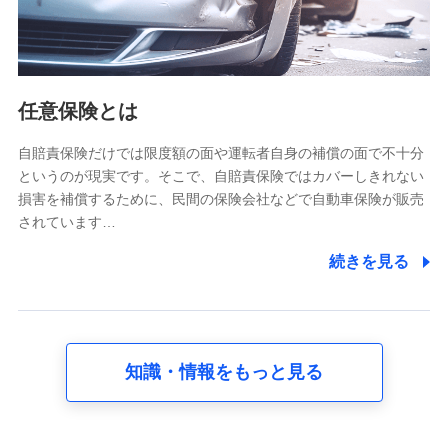
属性、連絡先、dポイントサービスのご利用に関する情
報。例として、dポイントカード番号、性別、年齢、家族
構成、住所、dポイント残高、dポイント利用履歴などが
含まれます。
利用情報
任意保険とは
当社又は株式会社NTTドコモが提供する各種サービスな
どのご契約・ご利用などに関する情報。例として、当社
又は株式会社NTTドコモが提供する各種サービスのご契
自賠責保険だけでは限度額の面や運転者自身の補償の面で不十分
約状態・ご利用履歴インターネット利用時の行動に関す
というのが現実です。そこで、自賠責保険ではカバーしきれない
る情報、アプリケーション利用時の行動に関する情報、
損害を補償するために、民間の保険会社などで自動車保険が販売
購入されたサービスや商品の名称・購入場所・決済に関
されています…
する情報、アンケートの回答に関する情報などが含まれ
ます。
続きを見る
保険関連サービス情報
当社又は株式会社NTTドコモが提供する保険関連サービ
スに関して取得し、又は保有する情報。例として、見積
請求受付時、資料請求受付時又はユーザー登録受付時に
提供いただいた情報（氏名、住所、生年月日、性別、保
険契約者と被保険者の関係、保険加入の目的、保険商品
知識・情報をもっと見る
の内容、保険料、保険料のお支払方法、車のメーカーや
走行距離などの情報、建物の構造や築年数などの情報、
ペットの種類や年齢など）及びお客様との応対記録 （お
客様に提示した比較見積の試算結果情報、メールマガジ