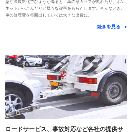
急な温度変化でひょうが降ると、車の窓ガラスが割れたり、ボン
ネットがへこんだりと様々な被害をもらたします。そんなとき、
5.通話録音にて取得する情報
車の修理費を毎回出していては大きな出費に…
電話対応の品質向上およびお問合せ内容の正確な把握のため
続きを見る
6.採用応募者の個人情報
採用選考および入社手続を実施するため
7.社員（従業者）の個人情報
人事･勤怠･健康・労務等の管理、給与支給、福利厚生・採用
退職関連処理等の各種手続きのため、当社と従業員または従
業員同士の連絡のため
8.取引先個人情報
取引先としての選定業務、営業情報の提供業務、契約締結手
続き業務、取引管理業務、およびこれらに準ずる業務の遂行
のため
ロードサービス、事故対応など各社の提供サ
9.お問い合わせ情報