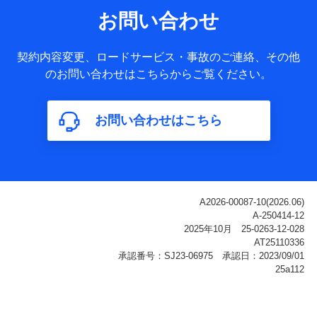
サービス提供等を通じて取得した、以下の情報などの個人デ
お問い合わせ
ータ
基本情報
契約内容変更、ロードサービス・事故のご連絡、その他
氏名、電話番号、メールアドレス、お客さまの識別子、
のお問い合わせはこちらからご覧ください。
属性、連絡先、dポイントサービスのご利用に関する情
報。例として、dポイントカード番号、性別、年齢、家族
構成、住所、dポイント残高、dポイント利用履歴などが
お問い合わせはこちら
含まれます。
利用情報
当社または株式会社NTTドコモ・フィナンシャルグルー
プが提供する各種サービスなどのご契約・ご利用などに
関する情報。例として、当社または株式会社NTTドコ
モ・フィナンシャルグループが提供する各種サービスの
ご契約状態・ご利用履歴インターネット利用時の行動に
関する情報、アプリケーション利用時の行動に関する情
報、購入されたサービスや商品の名称・購入場所・決済
に関する情報、アンケートの回答に関する情報などが含
まれます。
保険関連サービス情報
当社または株式会社NTTドコモ・フィナンシャルグルー
プが提供する保険関連サービスに関して取得し、又は保
有する情報。例として、見積請求受付時、資料請求受付