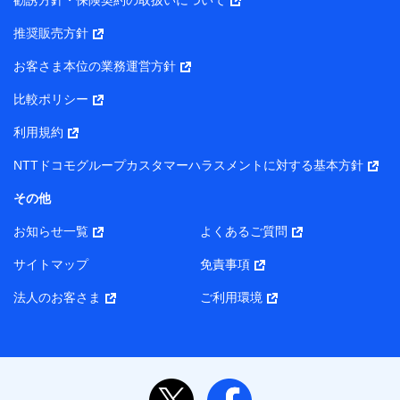
勧誘方針・保険契約の取扱いについて
【当該個人データの管理について責任を有する者の名称・住
推奨販売方針
所・代表者名】
お客さま本位の業務運営方針
当該個人データを取り扱う各共同利用者（詳細は次のとお
り）
比較ポリシー
東京都千代田区永田町2丁目11番1号 山王パークタワー
利用規約
株式会社NTTドコモ・フィナンシャルグループ 代表取締役
社長 廣井 孝史
NTTドコモグループカスタマーハラスメントに対する基本方針
東京都中央区日本橋人形町2-14-10 アーバンネット日本橋
その他
ビル 3F
お知らせ一覧
よくあるご質問
株式会社ドコモ・インシュアランス 代表取締役社長 吉
村 忠義
サイトマップ
免責事項
また当社は、オンライン面談による保険のご相談にあたっ
法人のお客さま
ご利用環境
て、以下の提携代理店とお客様の個人データを共同利用する
ことがあります。
1. 共同利用する個人データの項目