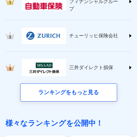
フィナンシャルグルー
(https://www.sompo-direct.co.jp/)
プ
チューリッヒ保険会社 (https://www.zurich.co.jp/)
東京海上日動火災保険株式会社
(https://www.tokiomarine-nichido.co.jp/)
日新火災海上保険株式会社
チューリッヒ保険会社
(https://www.nisshinfire.co.jp/)
ペット＆ファミリー損害保険株式会社
(https://www.petfamilyins.co.jp/)
三井住友海上火災保険株式会社 (https://www.ms-
ins.com/)
三井ダイレクト損保
三井ダイレクト損害保険株式会社
(https://www.mitsui-direct.co.jp/)
■生命保険
ランキングをもっと見る
アクサ生命保険株式会社（https://www.axa.co.jp/）
SBI生命保険株式会社（https://www.sbilife.co.jp/）
FWD生命保険株式会社（https://www.fwdlife.co.jp/）
ソニー生命保険株式会社
様々なランキングを公開中！
（https://www.sonylife.co.jp）
SOMPOひまわり生命保険株式会社