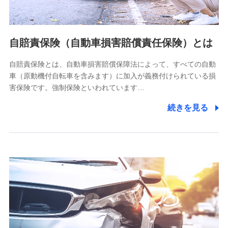
個人情報の第三者提供について
当社ではご本人の同意がある場合または法令に基づく場合を
自賠責保険（自動車損害賠償責任保険）とは
除き、第三者に提供いたしません。
自賠責保険とは、自動車損害賠償保障法によって、すべての自動
業務の委託
車（原動機付自転車を含みます）に加入が義務付けられている損
当社は利用目的の達成に必要な範囲内において個人情報の取
害保険です。強制保険といわれています…
り扱いの全部または一部を委託する場合があります。
続きを見る
個人データの共同利用
当社は株式会社NTTドコモとの間で、以下のとおり個
人データを共同利用します。
【共同して利用される利用データの項目】
当社又は株式会社NTTドコモがサービス提供等を通じて取得
した、以下の情報などの個人データ
基本情報
氏名、電話番号、メールアドレス、お客さまの識別子、