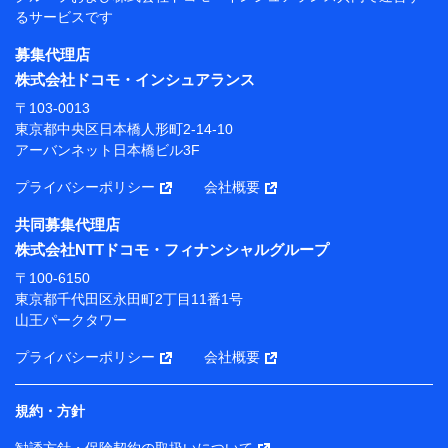
当社
るサービスです
株式会社NTTドコモ・フィナンシャルグループ
募集代理店
【利用目的】
株式会社ドコモ・インシュアランス
当社または株式会社NTTドコモ・フィナンシャルグルー
〒103-0013
プが提供する保険関連サービスにおけるユーザー登録受
東京都中央区日本橋人形町2-14-10
付および管理のため
アーバンネット日本橋ビル3F
当社または株式会社NTTドコモ・フィナンシャルグルー
プと取引のあるもしくは委託を受けている保険会社・提
プライバシーポリシー
会社概要
携会社の保険その他に関する情報を提供するため、また
維持管理等の委託業務遂行のため、またそれらに付帯、
共同募集代理店
関連する当社または株式会社NTTドコモ・フィナンシャ
株式会社NTTドコモ・フィナンシャルグループ
ルグループおよび提携会社のサービスを案内、提供する
ため
〒100-6150
（各サービスで取得したサービス利用履歴、ウェブサイ
東京都千代田区永田町2丁目11番1号
トの閲覧履歴、購買履歴、ご契約内容等のパーソナルデ
山王パークタワー
ータを分析して、お客さまの趣味・嗜好・傾向に応じた
サービス・商品等に関するご提案や広告の配信等を行う
プライバシーポリシー
会社概要
ことがあります。）
各種セミナーの開催のため
コンサルティングサービスの実施のため
規約・方針
アンケートやキャンペーン等の実施のため
上記に係る案内・手続き・管理等付帯業務を行うため