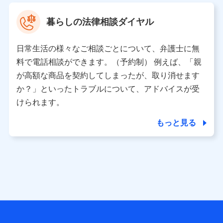
村 忠義
暮らしの法律相談ダイヤル
※ 当社および株式会社NTTドコモは、お客さまの情報を利
用させていただくにあたっては、「NTTドコモ パーソナル
日常生活の様々なご相談ごとについて、弁護士に無
データ憲章」に定める行動原則を順守します 。
※ パーソナルデータダッシュボードの「第三者提供の管
料で電話相談ができます。（予約制） 例えば、「親
理」の設定状態にかかわらず、共同利用する場合がありま
が高額な商品を契約してしまったが、取り消せます
す。
か？」といったトラブルについて、アドバイスが受
※ dポイントクラブ会員ではないお客さま（2019年12月11
けられます。
日以降、一度もdポイントクラブ会員であったことがないお
客さまに限る）に関する、2019年12月10日以前に取得した
もっと見る
個人データは、こちら の利用目的の範囲内に限って共同利
用します。
当社は株式会社NTTドコモ・フィナンシャルグループ
との間で、以下のとおり個人データを共同利用しま
す。
【共同して利用される利用データの項目】
当社または株式会社NTTドコモ・フィナンシャルグループが