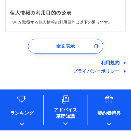
個人情報の利用目的の公表
当社が取得する個人情報の利用目的は以下の通りです。
1.見積請求受付時、資料請求受付時、ユーザー登録受
付時
全文表示
ユーザー登録受付および、管理のため
郵便、電話、およびＥメール等により、当社と取引のあるも
しくは委託を受けている保険会社・提携会社の保険その他に
利用規約
関する情報を提供し、金融商品等の契約を勧奨するため、ま
プライバシーポリシー
た維持管理等の委託業務遂行のため、またそれらに付帯、関
連する当社および提携会社のサービスを案内、提供するため
（なお、当社は複数の保険会社と取引があり、取得した個人
情報を取引のある他の保険会社の商品・サービスをご提案す
るために利用させていただくことがあります。）
各種セミナーの開催のため
コンサルティングサービスの実施のため
アドバイス
アンケートやキャンペーン等の実施のため
ランキング
契約者特典
基礎知識
上記に係る案内・手続き・管理等付帯業務を行うため
* 当社が委託を受けている保険会社の情報は、保険会社のホ
ームページに掲載しておりますので、ご確認ください。