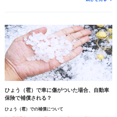
2.共同募集を行う代理店から受領する個人情報
郵便、電話、およびＥメール等により、当社と取引のあるも
しくは委託を受けている保険会社・提携会社の保険その他に
関する情報を提供し、金融商品等の契約を勧奨するため、ま
た維持管理等の委託業務遂行のため、またそれらに付帯、関
連する当社および提携会社のサービスを案内、提供するため
（なお、当社は複数の保険会社と取引があり、取得した個人
情報を取引のある他の保険会社の商品・サービスをご提案す
るために利用させていただくことがあります。）
上記に係る連絡・手続き・管理等付帯業務を行うため
3.セミナー募集サイトから取得した個人情報
各種セミナーの案内、開催のため
上記に係る連絡・手続き・管理等付帯業務を行うため
4.家族・友達紹介にて取得した個人情報
ひょう（雹）で車に傷がついた場合、自動車
被紹介者への連絡、及び当社と取引のあるもしくは委託を受
保険で補償される？
けている保険会社・提携会社の保険その他に関する情報を提
供し、金融商品等の契約を勧奨するため
ひょう（雹）での補償について
アンケートやキャンペーン等の実施のため
上記に係る連絡・手続き・管理等付帯業務を行うため