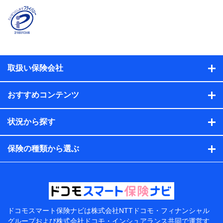
時又はユーザー登録受付時に提供いただいた情報（氏
名、住所、生年月日、性別、保険契約者と被保険者の関
係、保険加入の目的、保険商品の内容、保険料、保険料
のお支払方法、車のメーカーや走行距離などの情報、建
物の構造や築年数などの情報、ペットの種類や年齢な
ど）及びお客様との応対記録（お客様に提示した比較見
積の試算結果情報、メールマガジンを提供した際のメー
取扱い保険会社
ル内容や送信履歴の情報及び保険の更改案内等を提供し
た際のメール内容や送信履歴などの情報）が含まれま
す。
おすすめコンテンツ
保険契約情報
当社または株式会社NTTドコモ・フィナンシャルグルー
プが取得し、又は保有する保険契約に関する情報。例と
状況から探す
して、保険契約者及び被保険者の氏名、住所、生年月
日、性別、保険契約者と被保険者の関係、保険加入の目
的、保険商品の内容、保険料、保険料のお支払方法、車
保険の種類から選ぶ
のメーカーや走行距離などの情報、建物の構造や築年数
などの情報、ペットの種類や年齢などの情報などが含ま
れます。
提供当事者から受領当事者が個人データを取得する方法
電子的・電磁的方法等
【共同して利用する者の範囲】
ドコモスマート保険ナビは
株式会社NTTドコモ・フィナンシャル
グループおよび
株式会社ドコモ・インシュアランス共同で
運営す