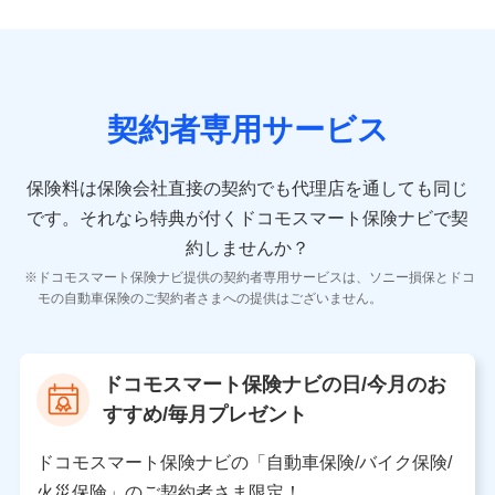
ンを提供した際のメール内容や送信履歴の情報及び保険
の更改案内等を提供した際のメール内容や送信履歴など
の情報）が含まれます。
保険契約情報
当社又は株式会社NTTドコモが取得し、又は保有する保
険契約に関する情報。例として、保険契約者及び被保険
契約者専用サービス
者の氏名、住所、生年月日、性別、保険契約者と被保険
者の関係、保険加入の目的、保険商品の内容、保険料、
保険料のお支払方法、車のメーカーや走行距離などの情
保険料は保険会社直接の契約でも代理店を通しても同じ
報、建物の構造や築年数などの情報、ペットの種類や年
齢などの情報などが含まれます。
です。
それなら特典が付くドコモスマート保険ナビで契
約しませんか？
【共同して利用する者の範囲】
ドコモスマート保険ナビ提供の契約者専用サービスは、ソニー損保とドコ
当社
モの自動車保険のご契約者さまへの提供はございません。
株式会社NTTドコモ
【利用する者の利用目的】
ドコモスマート保険ナビの日/今月のお
当社又は株式会社NTTドコモが提供する保険関連サービ
すすめ/毎月プレゼント
スにおけるユーザ登録受付および管理のため
当社又は株式会社NTTドコモと取引のあるもしくは委託
を受けている保険会社・提携会社の保険その他に関する
ドコモスマート保険ナビの「自動車保険/バイク保険/
情報を提供するため、また維持管理等の委託業務遂行の
火災保険」のご契約者さま限定！