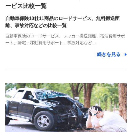
各種お問い合わせに対応するため
ービス比較一覧
自動車保険10社11商品のロードサービス、無料搬送距
10.受託業務の 個人情報
離、事故対応などの比較一覧
受託業務の遂行およびこれらに準ずる業務の遂行のため
自動車保険のロードサービス、レッカー搬送距離、宿泊費用サポ
11.マイカー通勤管理クラウド並びに法人向けASPサー
ート、帰宅・移動費用サポート、事故対応など…
ビスに関してのお問い合わせ情報
続きを見る
各種お問い合わせに対応するため
当社のサービスに関する情報提供や、皆様に有用なお知らせ
をお送りするため
アンケートの送付のため
当社のサービスや媒体の運営改善に必要なデータを解析し、
分析するため
当社の対応品質向上やお問い合わせ内容の正確な把握のため
個人情報保護管理者の職名、連絡先
株式会社ドコモ・インシュアランス 営業部長
〒103-0013 東京都中央区日本橋人形町2-14-10 アーバン
ネット日本橋ビル 3F
株式会社ドコモ・インシュアランス