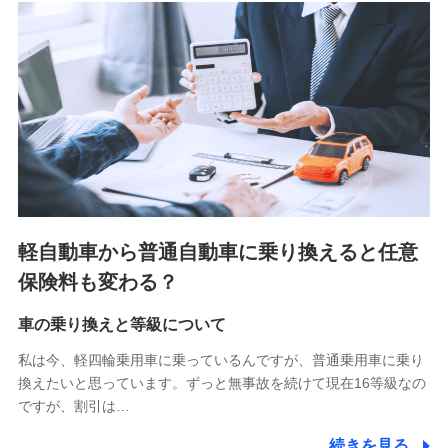
■少額短期保険
株式会社アシロ少額短期保険 (https://kailash.co.jp/)
SBIいきいき少額短期保険会社 (https://www.i-
sedai.com/)
SBIペット少額短期保険株式会社 (https://www.sbipet-
ssi.co.jp/)
SBIリスタ少額短期保険会社
(https://www.jishin.co.jp/)
スマートプラス少額短期保険株式会社
（https://www.smartplus-insurance.com/）
軽自動車から普通自動車に乗り換えると任意
チューリッヒ少額短期保険株式会社
保険料も変わる？
(https://www.zurichssi.co.jp/)
Tokio Marine X少額短期保険株式会社
(https://www.tokiomarine-x.co.jp/)
車の乗り換えと等級について
ペットメディカルサポート株式会社
私は今、軽四輪乗用車に乗っているんですが、普通乗用車に乗り
(https://pshoken.co.jp/)
換えたいと思っています。ずっと無事故を続けて現在16等級なの
リトルファミリー少額短期保険株式会社
ですが、割引は…
(https://www.littlefamily-ssi.com/)
続きを見る