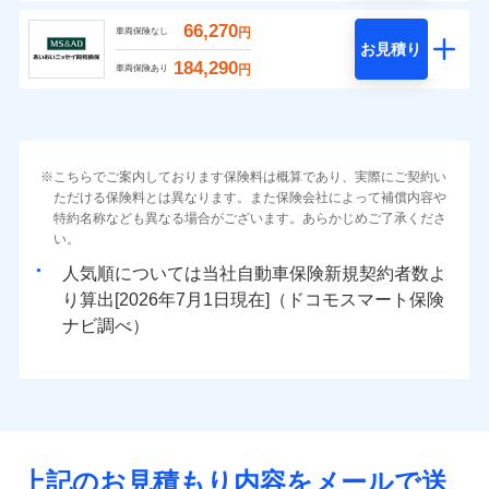
66,270
円
車両保険なし
お見積り
184,290
円
車両保険あり
こちらでご案内しております保険料は概算であり、実際にご契約い
ただける保険料とは異なります。また保険会社によって補償内容や
特約名称なども異なる場合がございます。あらかじめご了承くださ
い。
人気順については当社
新規契約者数よ
り算出[
年
月
日現在]（ドコモスマート保険
ナビ調べ）
上記のお見積もり内容をメールで送