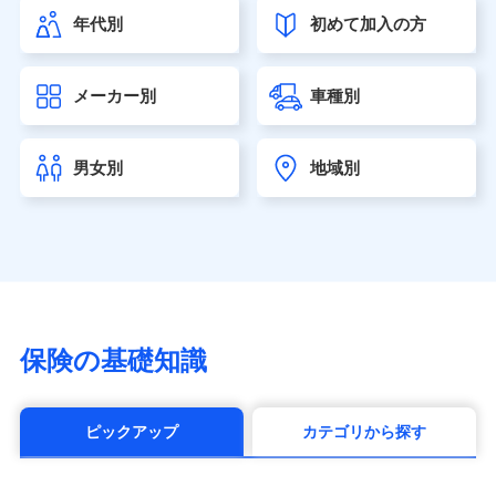
（https://www.himawari-life.co.jp/）
年代別
初めて加入の方
第一ネオ生命保険株式会社（https://neofirst.co.jp/）
大樹生命保険株式会社（https://www.taiju-life.co.jp）
太陽生命保険株式会社（https://www.taiyo-
メーカー別
車種別
seimei.co.jp）
チューリッヒ生命保険株式会社
（https://www.zurichlife.co.jp/）
男女別
地域別
東京海上日動あんしん生命保険株式会社
（https://www.tmn-anshin.co.jp/）
なないろ生命保険株式会社
（https://www.nanairolife.co.jp/）
日本生命保険相互会社（https://www.nissay.co.jp）
はなさく生命保険株式会社
（https://www.life8739.co.jp/）
マニュライフ生命保険株式会社
保険の基礎知識
（https://www.manulife.co.jp/）
三井住友海上あいおい生命保険株式会社
（https://www.msa-life.co.jp/）
ピックアップ
カテゴリから探す
メットライフ生命株式会社(https://www.metlife.co.jp/)
メディケア生命保険株式会社
（https://www.medicarelife.com/）