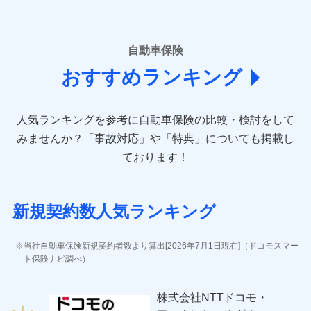
■損害保険
あいおいニッセイ同和損害保険株式会社
自動車保険
(https://www.aioinissaydowa.co.jp/)
おすすめランキング
アクサ損害保険株式会社 (https://www.axa-
direct.co.jp/)
アニコム損害保険株式会社 (https://www.anicom-
人気ランキングを参考に自動車保険の比較・検討をして
sompo.co.jp/)
東京海上ダイレクト損害保険株式会社 (https://www.e-
みませんか？
「事故対応」や「特典」についても掲載し
design.net/)
ております！
AIG損害保険株式会社 (https://www.aig.co.jp/sonpo)
ＳＢＩ損害保険株式会社
(https://www.sbisonpo.co.jp/)
新規契約数人気ランキング
ジェイアイ傷害火災保険株式会社
(https://www.jihoken.co.jp/)
ソニー損害保険株式会社
当社自動車保険新規契約者数より算出[2026年7月1日現在]（ドコモスマー
(https://www.sonysonpo.co.jp/)
ト保険ナビ調べ）
損害保険ジャパン株式会社 (https://www.sompo-
japan.co.jp/)
株式会社NTTドコモ・
ＳＯＭＰＯダイレクト損害保険株式会社