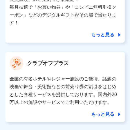
ため、またそれらに付帯、関連する当社、株式会社NTT
ドコモおよび提携会社のサービスを案内、提供するため
毎月抽選で「お買い物券」や「コンビニ無料引換ク
（各サービスで取得したサービス利用履歴、ウェブサイ
ーポン」などのデジタルギフトがその場で当たりま
トの閲覧履歴、購買履歴、ご契約内容等のパーソナルデ
ータを分析して、お客さまの趣味・嗜好・傾向に応じた
す！
サービス・商品等に関するご提案や広告の配信等を行う
ことがあります。）
もっと見る
各種セミナーの開催のため
コンサルティングサービスの実施のため
アンケートやキャンペーン等の実施のため
上記に係る案内・手続き・管理等付帯業務を行うため
クラブオフプラス
【当該個人データの管理について責任を有する者の名称・住
所・代表者名】
全国の有名ホテルやレジャー施設のご優待、話題の
当該個人データを取り扱う各共同利用者（詳細は次のとお
映画や舞台・美術館などの前売り券の割引をはじめ
り）
とした各種サービスを提供しております。国内外20
東京都千代田区永田町2丁目11番1号 山王パークタワー
万以上の施設やサービスでご利用いただけます。
株式会社NTTドコモ 代表取締役社長 前田 義晃
もっと見る
東京都中央区日本橋人形町2-14-10 アーバンネット日本橋
ビル 3F
株式会社ドコモ・インシュアランス 代表取締役社長 吉