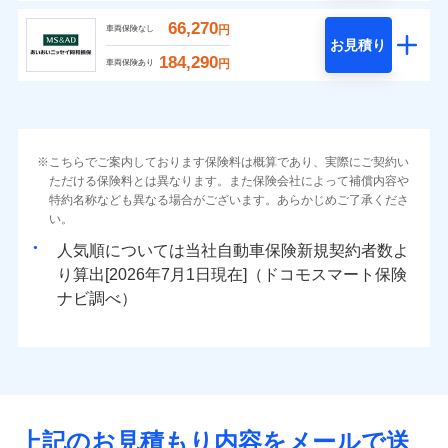
66,270
円
車両保険なし
お見積り
184,290
円
車両保険あり
こちらでご案内しております保険料は概算であり、実際にご契約い
ただける保険料とは異なります。また保険会社によって補償内容や
特約名称なども異なる場合がございます。あらかじめご了承くださ
い。
人気順については当社
新規契約者数よ
り算出[
年
月
日現在]（ドコモスマート保険
ナビ調べ）
上記のお見積もり内容をメールで送