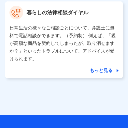
村 忠義
暮らしの法律相談ダイヤル
※ 当社および株式会社NTTドコモは、お客さまの情報を利
用させていただくにあたっては、「NTTドコモ パーソナル
日常生活の様々なご相談ごとについて、弁護士に無
データ憲章」に定める行動原則を順守します 。
※ パーソナルデータダッシュボードの「第三者提供の管
料で電話相談ができます。（予約制） 例えば、「親
理」の設定状態にかかわらず、共同利用する場合がありま
が高額な商品を契約してしまったが、取り消せます
す。
か？」といったトラブルについて、アドバイスが受
※ dポイントクラブ会員ではないお客さま（2019年12月11
けられます。
日以降、一度もdポイントクラブ会員であったことがないお
客さまに限る）に関する、2019年12月10日以前に取得した
もっと見る
個人データは、こちら の利用目的の範囲内に限って共同利
用します。
当社は株式会社NTTドコモ・フィナンシャルグループ
との間で、以下のとおり個人データを共同利用しま
す。
【共同して利用される利用データの項目】
当社または株式会社NTTドコモ・フィナンシャルグループが