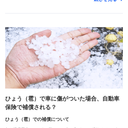
2.共同募集を行う代理店から受領する個人情報
郵便、電話、およびＥメール等により、当社と取引のあるも
しくは委託を受けている保険会社・提携会社の保険その他に
関する情報を提供し、金融商品等の契約を勧奨するため、ま
た維持管理等の委託業務遂行のため、またそれらに付帯、関
連する当社および提携会社のサービスを案内、提供するため
（なお、当社は複数の保険会社と取引があり、取得した個人
情報を取引のある他の保険会社の商品・サービスをご提案す
るために利用させていただくことがあります。）
上記に係る連絡・手続き・管理等付帯業務を行うため
3.セミナー募集サイトから取得した個人情報
各種セミナーの案内、開催のため
上記に係る連絡・手続き・管理等付帯業務を行うため
4.家族・友達紹介にて取得した個人情報
ひょう（雹）で車に傷がついた場合、自動車
被紹介者への連絡、及び当社と取引のあるもしくは委託を受
保険で補償される？
けている保険会社・提携会社の保険その他に関する情報を提
供し、金融商品等の契約を勧奨するため
ひょう（雹）での補償について
アンケートやキャンペーン等の実施のため
上記に係る連絡・手続き・管理等付帯業務を行うため