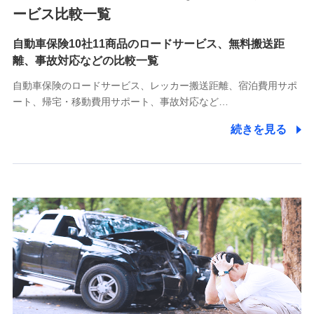
各種お問い合わせに対応するため
ービス比較一覧
自動車保険10社11商品のロードサービス、無料搬送距
10.受託業務の 個人情報
離、事故対応などの比較一覧
受託業務の遂行およびこれらに準ずる業務の遂行のため
自動車保険のロードサービス、レッカー搬送距離、宿泊費用サポ
11.マイカー通勤管理クラウド並びに法人向けASPサー
ート、帰宅・移動費用サポート、事故対応など…
ビスに関してのお問い合わせ情報
続きを見る
各種お問い合わせに対応するため
当社のサービスに関する情報提供や、皆様に有用なお知らせ
をお送りするため
アンケートの送付のため
当社のサービスや媒体の運営改善に必要なデータを解析し、
分析するため
当社の対応品質向上やお問い合わせ内容の正確な把握のため
個人情報保護管理者の職名、連絡先
株式会社ドコモ・インシュアランス 営業部長
〒103-0013 東京都中央区日本橋人形町2-14-10 アーバン
ネット日本橋ビル 3F
株式会社ドコモ・インシュアランス