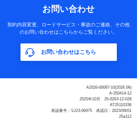
サービス提供等を通じて取得した、以下の情報などの個人デ
お問い合わせ
ータ
基本情報
契約内容変更、ロードサービス・事故のご連絡、その他
氏名、電話番号、メールアドレス、お客さまの識別子、
のお問い合わせはこちらからご覧ください。
属性、連絡先、dポイントサービスのご利用に関する情
報。例として、dポイントカード番号、性別、年齢、家族
構成、住所、dポイント残高、dポイント利用履歴などが
お問い合わせはこちら
含まれます。
利用情報
当社または株式会社NTTドコモ・フィナンシャルグルー
プが提供する各種サービスなどのご契約・ご利用などに
関する情報。例として、当社または株式会社NTTドコ
モ・フィナンシャルグループが提供する各種サービスの
ご契約状態・ご利用履歴インターネット利用時の行動に
関する情報、アプリケーション利用時の行動に関する情
報、購入されたサービスや商品の名称・購入場所・決済
に関する情報、アンケートの回答に関する情報などが含
まれます。
保険関連サービス情報
当社または株式会社NTTドコモ・フィナンシャルグルー
プが提供する保険関連サービスに関して取得し、又は保
有する情報。例として、見積請求受付時、資料請求受付