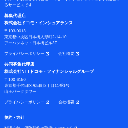
当社
るサービスです
株式会社NTTドコモ・フィナンシャルグループ
募集代理店
【利用目的】
株式会社ドコモ・インシュアランス
当社または株式会社NTTドコモ・フィナンシャルグルー
〒103-0013
プが提供する保険関連サービスにおけるユーザー登録受
東京都中央区日本橋人形町2-14-10
付および管理のため
アーバンネット日本橋ビル3F
当社または株式会社NTTドコモ・フィナンシャルグルー
プと取引のあるもしくは委託を受けている保険会社・提
プライバシーポリシー
会社概要
携会社の保険その他に関する情報を提供するため、また
維持管理等の委託業務遂行のため、またそれらに付帯、
共同募集代理店
関連する当社または株式会社NTTドコモ・フィナンシャ
株式会社NTTドコモ・フィナンシャルグループ
ルグループおよび提携会社のサービスを案内、提供する
ため
〒100-6150
（各サービスで取得したサービス利用履歴、ウェブサイ
東京都千代田区永田町2丁目11番1号
トの閲覧履歴、購買履歴、ご契約内容等のパーソナルデ
山王パークタワー
ータを分析して、お客さまの趣味・嗜好・傾向に応じた
サービス・商品等に関するご提案や広告の配信等を行う
プライバシーポリシー
会社概要
ことがあります。）
各種セミナーの開催のため
コンサルティングサービスの実施のため
規約・方針
アンケートやキャンペーン等の実施のため
上記に係る案内・手続き・管理等付帯業務を行うため