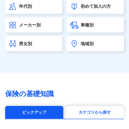
（https://www.himawari-life.co.jp/）
年代別
初めて加入の方
第一ネオ生命保険株式会社（https://neofirst.co.jp/）
大樹生命保険株式会社（https://www.taiju-life.co.jp）
太陽生命保険株式会社（https://www.taiyo-
メーカー別
車種別
seimei.co.jp）
チューリッヒ生命保険株式会社
（https://www.zurichlife.co.jp/）
男女別
地域別
東京海上日動あんしん生命保険株式会社
（https://www.tmn-anshin.co.jp/）
なないろ生命保険株式会社
（https://www.nanairolife.co.jp/）
日本生命保険相互会社（https://www.nissay.co.jp）
はなさく生命保険株式会社
（https://www.life8739.co.jp/）
マニュライフ生命保険株式会社
保険の基礎知識
（https://www.manulife.co.jp/）
三井住友海上あいおい生命保険株式会社
（https://www.msa-life.co.jp/）
ピックアップ
カテゴリから探す
メットライフ生命株式会社(https://www.metlife.co.jp/)
メディケア生命保険株式会社
（https://www.medicarelife.com/）