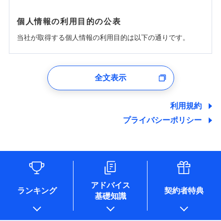
個人情報の利用目的の公表
当社が取得する個人情報の利用目的は以下の通りです。
1.見積請求受付時、資料請求受付時、ユーザー登録受
付時
全文表示
ユーザー登録受付および、管理のため
郵便、電話、およびＥメール等により、当社と取引のあるも
しくは委託を受けている保険会社・提携会社の保険その他に
利用規約
関する情報を提供し、金融商品等の契約を勧奨するため、ま
プライバシーポリシー
た維持管理等の委託業務遂行のため、またそれらに付帯、関
連する当社および提携会社のサービスを案内、提供するため
（なお、当社は複数の保険会社と取引があり、取得した個人
情報を取引のある他の保険会社の商品・サービスをご提案す
るために利用させていただくことがあります。）
各種セミナーの開催のため
コンサルティングサービスの実施のため
アドバイス
アンケートやキャンペーン等の実施のため
ランキング
契約者特典
基礎知識
上記に係る案内・手続き・管理等付帯業務を行うため
* 当社が委託を受けている保険会社の情報は、保険会社のホ
ームページに掲載しておりますので、ご確認ください。