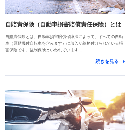
個人情報の第三者提供について
当社ではご本人の同意がある場合または法令に基づく場合を
自賠責保険（自動車損害賠償責任保険）とは
除き、第三者に提供いたしません。
自賠責保険とは、自動車損害賠償保障法によって、すべての自動
業務の委託
車（原動機付自転車を含みます）に加入が義務付けられている損
当社は利用目的の達成に必要な範囲内において個人情報の取
害保険です。強制保険といわれています…
り扱いの全部または一部を委託する場合があります。
続きを見る
個人データの共同利用
当社は株式会社NTTドコモとの間で、以下のとおり個
人データを共同利用します。
【共同して利用される利用データの項目】
当社又は株式会社NTTドコモがサービス提供等を通じて取得
した、以下の情報などの個人データ
基本情報
氏名、電話番号、メールアドレス、お客さまの識別子、