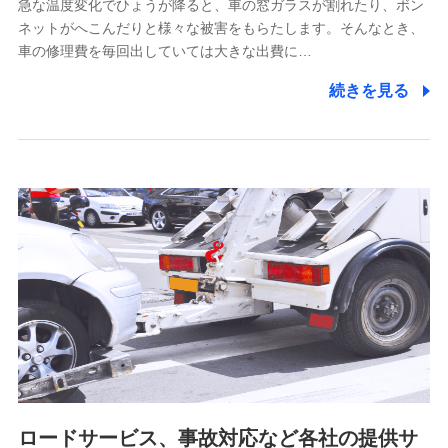
急な温度変化でひょうが降ると、車の窓ガラスが割れたり、ボン
ネットがへこんだりと様々な被害をもらたします。そんなとき、
5.通話録音にて取得する情報
車の修理費を毎回出していては大きな出費に…
電話対応の品質向上およびお問合せ内容の正確な把握のため
続きを見る
6.採用応募者の個人情報
採用選考および入社手続を実施するため
7.社員（従業者）の個人情報
人事･勤怠･健康・労務等の管理、給与支給、福利厚生・採用
退職関連処理等の各種手続きのため、当社と従業員または従
業員同士の連絡のため
8.取引先個人情報
取引先としての選定業務、営業情報の提供業務、契約締結手
続き業務、取引管理業務、およびこれらに準ずる業務の遂行
のため
ロードサービス、事故対応など各社の提供サ
9.お問い合わせ情報