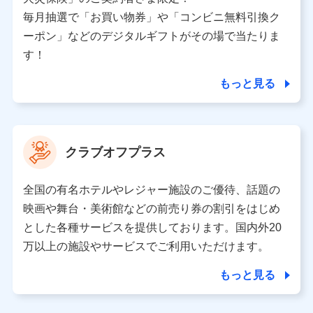
ため、またそれらに付帯、関連する当社、株式会社NTT
ドコモおよび提携会社のサービスを案内、提供するため
毎月抽選で「お買い物券」や「コンビニ無料引換ク
（各サービスで取得したサービス利用履歴、ウェブサイ
ーポン」などのデジタルギフトがその場で当たりま
トの閲覧履歴、購買履歴、ご契約内容等のパーソナルデ
ータを分析して、お客さまの趣味・嗜好・傾向に応じた
す！
サービス・商品等に関するご提案や広告の配信等を行う
ことがあります。）
もっと見る
各種セミナーの開催のため
コンサルティングサービスの実施のため
アンケートやキャンペーン等の実施のため
上記に係る案内・手続き・管理等付帯業務を行うため
クラブオフプラス
【当該個人データの管理について責任を有する者の名称・住
所・代表者名】
全国の有名ホテルやレジャー施設のご優待、話題の
当該個人データを取り扱う各共同利用者（詳細は次のとお
映画や舞台・美術館などの前売り券の割引をはじめ
り）
とした各種サービスを提供しております。国内外20
東京都千代田区永田町2丁目11番1号 山王パークタワー
万以上の施設やサービスでご利用いただけます。
株式会社NTTドコモ 代表取締役社長 前田 義晃
もっと見る
東京都中央区日本橋人形町2-14-10 アーバンネット日本橋
ビル 3F
株式会社ドコモ・インシュアランス 代表取締役社長 吉