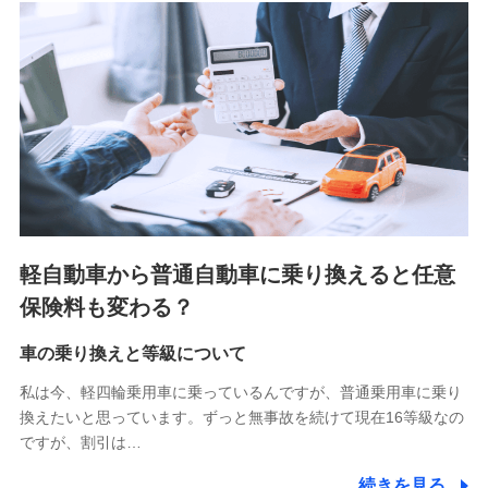
■少額短期保険
株式会社アシロ少額短期保険 (https://kailash.co.jp/)
SBIいきいき少額短期保険会社 (https://www.i-
sedai.com/)
SBIペット少額短期保険株式会社 (https://www.sbipet-
ssi.co.jp/)
SBIリスタ少額短期保険会社
(https://www.jishin.co.jp/)
スマートプラス少額短期保険株式会社
（https://www.smartplus-insurance.com/）
軽自動車から普通自動車に乗り換えると任意
チューリッヒ少額短期保険株式会社
保険料も変わる？
(https://www.zurichssi.co.jp/)
Tokio Marine X少額短期保険株式会社
(https://www.tokiomarine-x.co.jp/)
車の乗り換えと等級について
ペットメディカルサポート株式会社
私は今、軽四輪乗用車に乗っているんですが、普通乗用車に乗り
(https://pshoken.co.jp/)
換えたいと思っています。ずっと無事故を続けて現在16等級なの
リトルファミリー少額短期保険株式会社
ですが、割引は…
(https://www.littlefamily-ssi.com/)
続きを見る