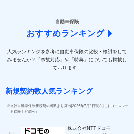
■損害保険
あいおいニッセイ同和損害保険株式会社
自動車保険
(https://www.aioinissaydowa.co.jp/)
おすすめランキング
アクサ損害保険株式会社 (https://www.axa-
direct.co.jp/)
アニコム損害保険株式会社 (https://www.anicom-
人気ランキングを参考に自動車保険の比較・検討をして
sompo.co.jp/)
東京海上ダイレクト損害保険株式会社 (https://www.e-
みませんか？
「事故対応」や「特典」についても掲載し
design.net/)
ております！
AIG損害保険株式会社 (https://www.aig.co.jp/sonpo)
ＳＢＩ損害保険株式会社
(https://www.sbisonpo.co.jp/)
新規契約数人気ランキング
ジェイアイ傷害火災保険株式会社
(https://www.jihoken.co.jp/)
ソニー損害保険株式会社
当社自動車保険新規契約者数より算出[2026年7月1日現在]（ドコモスマー
(https://www.sonysonpo.co.jp/)
ト保険ナビ調べ）
損害保険ジャパン株式会社 (https://www.sompo-
japan.co.jp/)
株式会社NTTドコモ・
ＳＯＭＰＯダイレクト損害保険株式会社