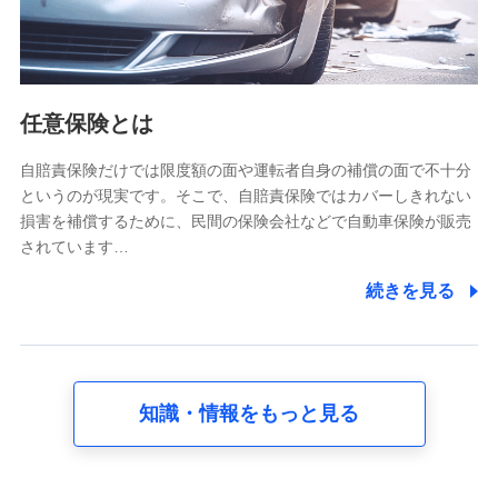
属性、連絡先、dポイントサービスのご利用に関する情
報。例として、dポイントカード番号、性別、年齢、家族
構成、住所、dポイント残高、dポイント利用履歴などが
含まれます。
利用情報
任意保険とは
当社又は株式会社NTTドコモが提供する各種サービスな
どのご契約・ご利用などに関する情報。例として、当社
又は株式会社NTTドコモが提供する各種サービスのご契
自賠責保険だけでは限度額の面や運転者自身の補償の面で不十分
約状態・ご利用履歴インターネット利用時の行動に関す
というのが現実です。そこで、自賠責保険ではカバーしきれない
る情報、アプリケーション利用時の行動に関する情報、
損害を補償するために、民間の保険会社などで自動車保険が販売
購入されたサービスや商品の名称・購入場所・決済に関
されています…
する情報、アンケートの回答に関する情報などが含まれ
ます。
続きを見る
保険関連サービス情報
当社又は株式会社NTTドコモが提供する保険関連サービ
スに関して取得し、又は保有する情報。例として、見積
請求受付時、資料請求受付時又はユーザー登録受付時に
提供いただいた情報（氏名、住所、生年月日、性別、保
険契約者と被保険者の関係、保険加入の目的、保険商品
知識・情報をもっと見る
の内容、保険料、保険料のお支払方法、車のメーカーや
走行距離などの情報、建物の構造や築年数などの情報、
ペットの種類や年齢など）及びお客様との応対記録 （お
客様に提示した比較見積の試算結果情報、メールマガジ