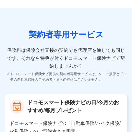
ンを提供した際のメール内容や送信履歴の情報及び保険
の更改案内等を提供した際のメール内容や送信履歴など
の情報）が含まれます。
保険契約情報
当社又は株式会社NTTドコモが取得し、又は保有する保
険契約に関する情報。例として、保険契約者及び被保険
契約者専用サービス
者の氏名、住所、生年月日、性別、保険契約者と被保険
者の関係、保険加入の目的、保険商品の内容、保険料、
保険料のお支払方法、車のメーカーや走行距離などの情
保険料は保険会社直接の契約でも代理店を通しても同じ
報、建物の構造や築年数などの情報、ペットの種類や年
齢などの情報などが含まれます。
です。
それなら特典が付くドコモスマート保険ナビで契
約しませんか？
【共同して利用する者の範囲】
ドコモスマート保険ナビ提供の契約者専用サービスは、ソニー損保とドコ
当社
モの自動車保険のご契約者さまへの提供はございません。
株式会社NTTドコモ
【利用する者の利用目的】
ドコモスマート保険ナビの日/今月のお
当社又は株式会社NTTドコモが提供する保険関連サービ
すすめ/毎月プレゼント
スにおけるユーザ登録受付および管理のため
当社又は株式会社NTTドコモと取引のあるもしくは委託
を受けている保険会社・提携会社の保険その他に関する
ドコモスマート保険ナビの「自動車保険/バイク保険/
情報を提供するため、また維持管理等の委託業務遂行の
火災保険」のご契約者さま限定！