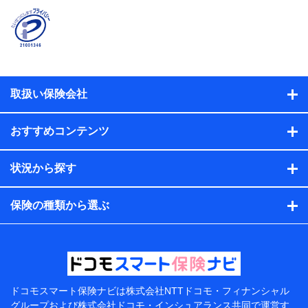
時又はユーザー登録受付時に提供いただいた情報（氏
名、住所、生年月日、性別、保険契約者と被保険者の関
係、保険加入の目的、保険商品の内容、保険料、保険料
のお支払方法、車のメーカーや走行距離などの情報、建
物の構造や築年数などの情報、ペットの種類や年齢な
ど）及びお客様との応対記録（お客様に提示した比較見
積の試算結果情報、メールマガジンを提供した際のメー
取扱い保険会社
ル内容や送信履歴の情報及び保険の更改案内等を提供し
た際のメール内容や送信履歴などの情報）が含まれま
す。
おすすめコンテンツ
保険契約情報
当社または株式会社NTTドコモ・フィナンシャルグルー
プが取得し、又は保有する保険契約に関する情報。例と
状況から探す
して、保険契約者及び被保険者の氏名、住所、生年月
日、性別、保険契約者と被保険者の関係、保険加入の目
的、保険商品の内容、保険料、保険料のお支払方法、車
保険の種類から選ぶ
のメーカーや走行距離などの情報、建物の構造や築年数
などの情報、ペットの種類や年齢などの情報などが含ま
れます。
提供当事者から受領当事者が個人データを取得する方法
電子的・電磁的方法等
【共同して利用する者の範囲】
ドコモスマート保険ナビは
株式会社NTTドコモ・フィナンシャル
グループおよび
株式会社ドコモ・インシュアランス共同で
運営す