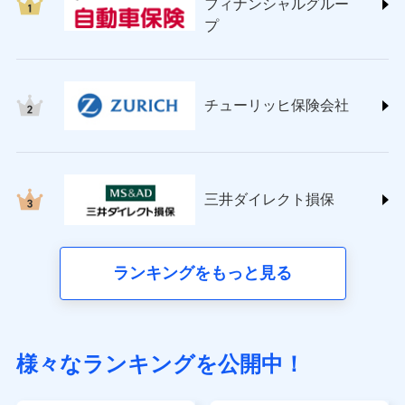
フィナンシャルグルー
(https://www.sompo-direct.co.jp/)
プ
チューリッヒ保険会社 (https://www.zurich.co.jp/)
東京海上日動火災保険株式会社
(https://www.tokiomarine-nichido.co.jp/)
日新火災海上保険株式会社
チューリッヒ保険会社
(https://www.nisshinfire.co.jp/)
ペット＆ファミリー損害保険株式会社
(https://www.petfamilyins.co.jp/)
三井住友海上火災保険株式会社 (https://www.ms-
ins.com/)
三井ダイレクト損保
三井ダイレクト損害保険株式会社
(https://www.mitsui-direct.co.jp/)
■生命保険
ランキングをもっと見る
アクサ生命保険株式会社（https://www.axa.co.jp/）
SBI生命保険株式会社（https://www.sbilife.co.jp/）
FWD生命保険株式会社（https://www.fwdlife.co.jp/）
ソニー生命保険株式会社
様々なランキングを公開中！
（https://www.sonylife.co.jp）
SOMPOひまわり生命保険株式会社