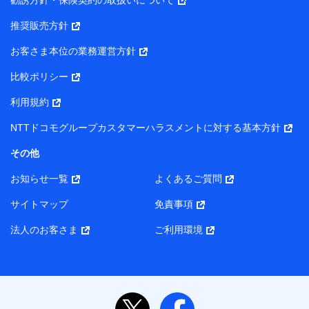
勧誘方針・保険契約の取扱いについて
【当該個人データの管理について責任を有する者の名称・住
推奨販売方針
所・代表者名】
お客さま本位の業務運営方針
当該個人データを取り扱う各共同利用者（詳細は次のとお
り）
比較ポリシー
東京都千代田区永田町2丁目11番1号 山王パークタワー
利用規約
株式会社NTTドコモ・フィナンシャルグループ 代表取締役
社長 廣井 孝史
NTTドコモグループカスタマーハラスメントに対する基本方針
東京都中央区日本橋人形町2-14-10 アーバンネット日本橋
その他
ビル 3F
お知らせ一覧
よくあるご質問
株式会社ドコモ・インシュアランス 代表取締役社長 吉
村 忠義
サイトマップ
免責事項
また当社は、オンライン面談による保険のご相談にあたっ
法人のお客さま
ご利用環境
て、以下の提携代理店とお客様の個人データを共同利用する
ことがあります。
1. 共同利用する個人データの項目