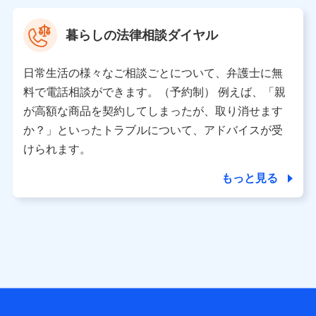
村 忠義
暮らしの法律相談ダイヤル
※ 当社および株式会社NTTドコモは、お客さまの情報を利
用させていただくにあたっては、「NTTドコモ パーソナル
日常生活の様々なご相談ごとについて、弁護士に無
データ憲章」に定める行動原則を順守します 。
※ パーソナルデータダッシュボードの「第三者提供の管
料で電話相談ができます。（予約制） 例えば、「親
理」の設定状態にかかわらず、共同利用する場合がありま
が高額な商品を契約してしまったが、取り消せます
す。
か？」といったトラブルについて、アドバイスが受
※ dポイントクラブ会員ではないお客さま（2019年12月11
けられます。
日以降、一度もdポイントクラブ会員であったことがないお
客さまに限る）に関する、2019年12月10日以前に取得した
もっと見る
個人データは、こちら の利用目的の範囲内に限って共同利
用します。
当社は株式会社NTTドコモ・フィナンシャルグループ
との間で、以下のとおり個人データを共同利用しま
す。
【共同して利用される利用データの項目】
当社または株式会社NTTドコモ・フィナンシャルグループが