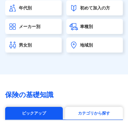
（https://www.himawari-life.co.jp/）
年代別
初めて加入の方
第一ネオ生命保険株式会社（https://neofirst.co.jp/）
大樹生命保険株式会社（https://www.taiju-life.co.jp）
太陽生命保険株式会社（https://www.taiyo-
メーカー別
車種別
seimei.co.jp）
チューリッヒ生命保険株式会社
（https://www.zurichlife.co.jp/）
男女別
地域別
東京海上日動あんしん生命保険株式会社
（https://www.tmn-anshin.co.jp/）
なないろ生命保険株式会社
（https://www.nanairolife.co.jp/）
日本生命保険相互会社（https://www.nissay.co.jp）
はなさく生命保険株式会社
（https://www.life8739.co.jp/）
マニュライフ生命保険株式会社
保険の基礎知識
（https://www.manulife.co.jp/）
三井住友海上あいおい生命保険株式会社
（https://www.msa-life.co.jp/）
ピックアップ
カテゴリから探す
メットライフ生命株式会社(https://www.metlife.co.jp/)
メディケア生命保険株式会社