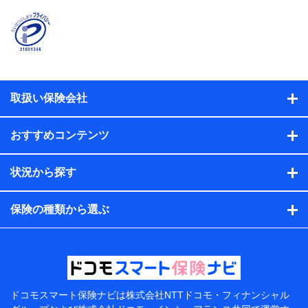
時又はユーザー登録受付時に提供いただいた情報（氏
名、住所、生年月日、性別、保険契約者と被保険者の関
係、保険加入の目的、保険商品の内容、保険料、保険料
のお支払方法、車のメーカーや走行距離などの情報、建
物の構造や築年数などの情報、ペットの種類や年齢な
ど）及びお客様との応対記録（お客様に提示した比較見
積の試算結果情報、メールマガジンを提供した際のメー
取扱い保険会社
ル内容や送信履歴の情報及び保険の更改案内等を提供し
た際のメール内容や送信履歴などの情報）が含まれま
す。
おすすめコンテンツ
保険契約情報
当社または株式会社NTTドコモ・フィナンシャルグルー
プが取得し、又は保有する保険契約に関する情報。例と
状況から探す
して、保険契約者及び被保険者の氏名、住所、生年月
日、性別、保険契約者と被保険者の関係、保険加入の目
的、保険商品の内容、保険料、保険料のお支払方法、車
保険の種類から選ぶ
のメーカーや走行距離などの情報、建物の構造や築年数
などの情報、ペットの種類や年齢などの情報などが含ま
れます。
提供当事者から受領当事者が個人データを取得する方法
電子的・電磁的方法等
【共同して利用する者の範囲】
ドコモスマート保険ナビは
株式会社NTTドコモ・フィナンシャル