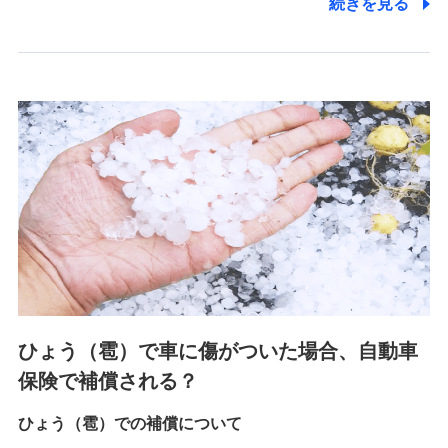
続きを見る
2.共同募集を行う代理店から受領する個人情報
郵便、電話、およびＥメール等により、当社と取引のあるも
しくは委託を受けている保険会社・提携会社の保険その他に
関する情報を提供し、金融商品等の契約を勧奨するため、ま
た維持管理等の委託業務遂行のため、またそれらに付帯、関
連する当社および提携会社のサービスを案内、提供するため
（なお、当社は複数の保険会社と取引があり、取得した個人
情報を取引のある他の保険会社の商品・サービスをご提案す
るために利用させていただくことがあります。）
上記に係る連絡・手続き・管理等付帯業務を行うため
3.セミナー募集サイトから取得した個人情報
各種セミナーの案内、開催のため
上記に係る連絡・手続き・管理等付帯業務を行うため
4.家族・友達紹介にて取得した個人情報
ひょう（雹）で車に傷がついた場合、自動車
被紹介者への連絡、及び当社と取引のあるもしくは委託を受
保険で補償される？
けている保険会社・提携会社の保険その他に関する情報を提
供し、金融商品等の契約を勧奨するため
ひょう（雹）での補償について
アンケートやキャンペーン等の実施のため