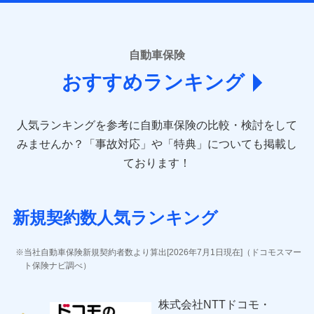
ームページに掲載しておりますので、ご確認ください。
■損害保険
あいおいニッセイ同和損害保険株式会社
自動車保険
(https://www.aioinissaydowa.co.jp/)
おすすめランキング
アクサ損害保険株式会社 (https://www.axa-
direct.co.jp/)
アニコム損害保険株式会社 (https://www.anicom-
人気ランキングを参考に自動車保険の比較・検討をして
sompo.co.jp/)
東京海上ダイレクト損害保険株式会社 (https://www.e-
みませんか？
「事故対応」や「特典」についても掲載し
design.net/)
ております！
AIG損害保険株式会社 (https://www.aig.co.jp/sonpo)
ＳＢＩ損害保険株式会社
(https://www.sbisonpo.co.jp/)
新規契約数人気ランキング
ジェイアイ傷害火災保険株式会社
(https://www.jihoken.co.jp/)
ソニー損害保険株式会社
当社自動車保険新規契約者数より算出[2026年7月1日現在]（ドコモスマー
(https://www.sonysonpo.co.jp/)
ト保険ナビ調べ）
損害保険ジャパン株式会社 (https://www.sompo-
japan.co.jp/)
株式会社NTTドコモ・
ＳＯＭＰＯダイレクト損害保険株式会社