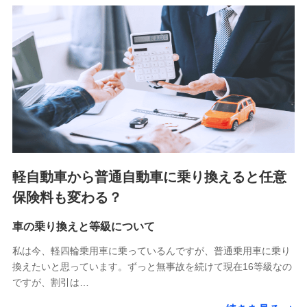
（https://www.medicarelife.com/）
■少額短期保険
株式会社アシロ少額短期保険 (https://kailash.co.jp/)
SBIいきいき少額短期保険会社 (https://www.i-
sedai.com/)
SBIペット少額短期保険株式会社 (https://www.sbipet-
ssi.co.jp/)
SBIリスタ少額短期保険会社
(https://www.jishin.co.jp/)
スマートプラス少額短期保険株式会社
（https://www.smartplus-insurance.com/）
軽自動車から普通自動車に乗り換えると任意
チューリッヒ少額短期保険株式会社
保険料も変わる？
(https://www.zurichssi.co.jp/)
Tokio Marine X少額短期保険株式会社
(https://www.tokiomarine-x.co.jp/)
車の乗り換えと等級について
ペットメディカルサポート株式会社
私は今、軽四輪乗用車に乗っているんですが、普通乗用車に乗り
(https://pshoken.co.jp/)
換えたいと思っています。ずっと無事故を続けて現在16等級なの
リトルファミリー少額短期保険株式会社
ですが、割引は…
(https://www.littlefamily-ssi.com/)