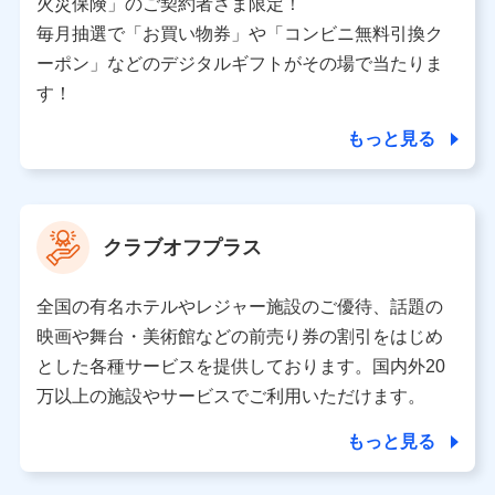
火災保険」のご契約者さま限定！
ため、またそれらに付帯、関連する当社、株式会社NTT
ドコモおよび提携会社のサービスを案内、提供するため
毎月抽選で「お買い物券」や「コンビニ無料引換ク
（各サービスで取得したサービス利用履歴、ウェブサイ
ーポン」などのデジタルギフトがその場で当たりま
トの閲覧履歴、購買履歴、ご契約内容等のパーソナルデ
ータを分析して、お客さまの趣味・嗜好・傾向に応じた
す！
サービス・商品等に関するご提案や広告の配信等を行う
ことがあります。）
もっと見る
各種セミナーの開催のため
コンサルティングサービスの実施のため
アンケートやキャンペーン等の実施のため
上記に係る案内・手続き・管理等付帯業務を行うため
クラブオフプラス
【当該個人データの管理について責任を有する者の名称・住
所・代表者名】
全国の有名ホテルやレジャー施設のご優待、話題の
当該個人データを取り扱う各共同利用者（詳細は次のとお
映画や舞台・美術館などの前売り券の割引をはじめ
り）
とした各種サービスを提供しております。国内外20
東京都千代田区永田町2丁目11番1号 山王パークタワー
万以上の施設やサービスでご利用いただけます。
株式会社NTTドコモ 代表取締役社長 前田 義晃
もっと見る
東京都中央区日本橋人形町2-14-10 アーバンネット日本橋
ビル 3F
株式会社ドコモ・インシュアランス 代表取締役社長 吉