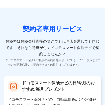
ンを提供した際のメール内容や送信履歴の情報及び保険
の更改案内等を提供した際のメール内容や送信履歴など
の情報）が含まれます。
保険契約情報
当社又は株式会社NTTドコモが取得し、又は保有する保
険契約に関する情報。例として、保険契約者及び被保険
契約者専用サービス
者の氏名、住所、生年月日、性別、保険契約者と被保険
者の関係、保険加入の目的、保険商品の内容、保険料、
保険料のお支払方法、車のメーカーや走行距離などの情
保険料は保険会社直接の契約でも代理店を通しても同じ
報、建物の構造や築年数などの情報、ペットの種類や年
齢などの情報などが含まれます。
です。
それなら特典が付くドコモスマート保険ナビで契
約しませんか？
【共同して利用する者の範囲】
ドコモスマート保険ナビ提供の契約者専用サービスは、ソニー損保とドコ
当社
モの自動車保険のご契約者さまへの提供はございません。
株式会社NTTドコモ
【利用する者の利用目的】
ドコモスマート保険ナビの日/今月のお
当社又は株式会社NTTドコモが提供する保険関連サービ
すすめ/毎月プレゼント
スにおけるユーザ登録受付および管理のため
当社又は株式会社NTTドコモと取引のあるもしくは委託
を受けている保険会社・提携会社の保険その他に関する
ドコモスマート保険ナビの「自動車保険/バイク保険/
情報を提供するため、また維持管理等の委託業務遂行の