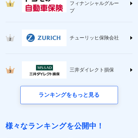
フィナンシャルグルー
(https://www.sompo-direct.co.jp/)
プ
チューリッヒ保険会社 (https://www.zurich.co.jp/)
東京海上日動火災保険株式会社
(https://www.tokiomarine-nichido.co.jp/)
日新火災海上保険株式会社
チューリッヒ保険会社
(https://www.nisshinfire.co.jp/)
ペット＆ファミリー損害保険株式会社
(https://www.petfamilyins.co.jp/)
三井住友海上火災保険株式会社 (https://www.ms-
ins.com/)
三井ダイレクト損保
三井ダイレクト損害保険株式会社
(https://www.mitsui-direct.co.jp/)
■生命保険
ランキングをもっと見る
アクサ生命保険株式会社（https://www.axa.co.jp/）
SBI生命保険株式会社（https://www.sbilife.co.jp/）
FWD生命保険株式会社（https://www.fwdlife.co.jp/）
ソニー生命保険株式会社
様々なランキングを公開中！
（https://www.sonylife.co.jp）
SOMPOひまわり生命保険株式会社