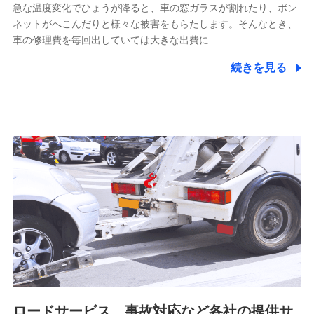
上記に係る連絡・手続き・管理等付帯業務を行うため
急な温度変化でひょうが降ると、車の窓ガラスが割れたり、ボン
ネットがへこんだりと様々な被害をもらたします。そんなとき、
5.通話録音にて取得する情報
車の修理費を毎回出していては大きな出費に…
電話対応の品質向上およびお問合せ内容の正確な把握のため
続きを見る
6.採用応募者の個人情報
採用選考および入社手続を実施するため
7.社員（従業者）の個人情報
人事･勤怠･健康・労務等の管理、給与支給、福利厚生・採用
退職関連処理等の各種手続きのため、当社と従業員または従
業員同士の連絡のため
8.取引先個人情報
取引先としての選定業務、営業情報の提供業務、契約締結手
続き業務、取引管理業務、およびこれらに準ずる業務の遂行
のため
ロードサービス、事故対応など各社の提供サ
9.お問い合わせ情報