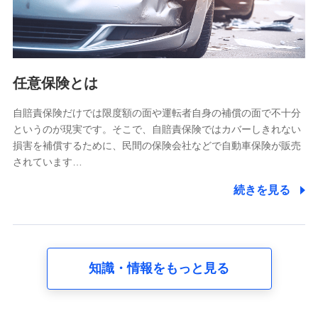
氏名、電話番号、メールアドレス、お客さまの識別子、
属性、連絡先、dポイントサービスのご利用に関する情
報。例として、dポイントカード番号、性別、年齢、家族
構成、住所、dポイント残高、dポイント利用履歴などが
含まれます。
利用情報
任意保険とは
当社又は株式会社NTTドコモが提供する各種サービスな
どのご契約・ご利用などに関する情報。例として、当社
又は株式会社NTTドコモが提供する各種サービスのご契
自賠責保険だけでは限度額の面や運転者自身の補償の面で不十分
約状態・ご利用履歴インターネット利用時の行動に関す
というのが現実です。そこで、自賠責保険ではカバーしきれない
る情報、アプリケーション利用時の行動に関する情報、
損害を補償するために、民間の保険会社などで自動車保険が販売
購入されたサービスや商品の名称・購入場所・決済に関
されています…
する情報、アンケートの回答に関する情報などが含まれ
ます。
続きを見る
保険関連サービス情報
当社又は株式会社NTTドコモが提供する保険関連サービ
スに関して取得し、又は保有する情報。例として、見積
請求受付時、資料請求受付時又はユーザー登録受付時に
提供いただいた情報（氏名、住所、生年月日、性別、保
険契約者と被保険者の関係、保険加入の目的、保険商品
知識・情報をもっと見る
の内容、保険料、保険料のお支払方法、車のメーカーや
走行距離などの情報、建物の構造や築年数などの情報、
ペットの種類や年齢など）及びお客様との応対記録 （お
客様に提示した比較見積の試算結果情報、メールマガジ