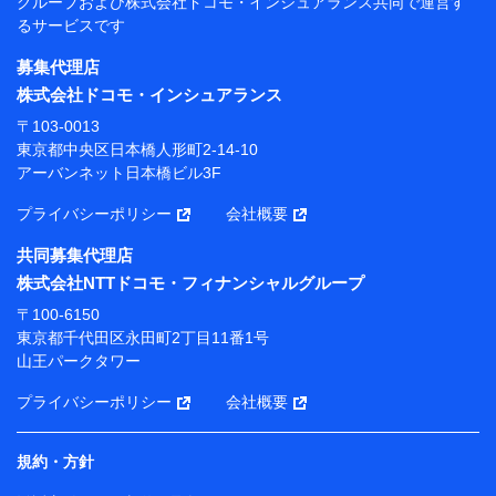
グループおよび
株式会社ドコモ・インシュアランス共同で
運営す
当社
るサービスです
株式会社NTTドコモ・フィナンシャルグループ
募集代理店
【利用目的】
株式会社ドコモ・インシュアランス
当社または株式会社NTTドコモ・フィナンシャルグルー
〒103-0013
プが提供する保険関連サービスにおけるユーザー登録受
東京都中央区日本橋人形町2-14-10
付および管理のため
アーバンネット日本橋ビル3F
当社または株式会社NTTドコモ・フィナンシャルグルー
プと取引のあるもしくは委託を受けている保険会社・提
プライバシーポリシー
会社概要
携会社の保険その他に関する情報を提供するため、また
維持管理等の委託業務遂行のため、またそれらに付帯、
共同募集代理店
関連する当社または株式会社NTTドコモ・フィナンシャ
株式会社NTTドコモ・フィナンシャルグループ
ルグループおよび提携会社のサービスを案内、提供する
ため
〒100-6150
（各サービスで取得したサービス利用履歴、ウェブサイ
東京都千代田区永田町2丁目11番1号
トの閲覧履歴、購買履歴、ご契約内容等のパーソナルデ
山王パークタワー
ータを分析して、お客さまの趣味・嗜好・傾向に応じた
サービス・商品等に関するご提案や広告の配信等を行う
プライバシーポリシー
会社概要
ことがあります。）
各種セミナーの開催のため
コンサルティングサービスの実施のため
規約・方針
アンケートやキャンペーン等の実施のため
上記に係る案内・手続き・管理等付帯業務を行うため