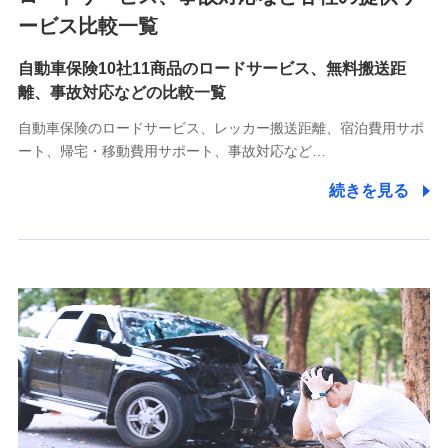
各種お問い合わせに対応するため
ービス比較一覧
自動車保険10社11商品のロードサービス、無料搬送距
10.受託業務の 個人情報
離、事故対応などの比較一覧
受託業務の遂行およびこれらに準ずる業務の遂行のため
自動車保険のロードサービス、レッカー搬送距離、宿泊費用サポ
11.マイカー通勤管理クラウド並びに法人向けASPサー
ート、帰宅・移動費用サポート、事故対応など…
ビスに関してのお問い合わせ情報
続きを見る
各種お問い合わせに対応するため
当社のサービスに関する情報提供や、皆様に有用なお知らせ
をお送りするため
アンケートの送付のため
当社のサービスや媒体の運営改善に必要なデータを解析し、
分析するため
当社の対応品質向上やお問い合わせ内容の正確な把握のため
個人情報保護管理者の職名、連絡先
株式会社ドコモ・インシュアランス 営業部長
〒103-0013 東京都中央区日本橋人形町2-14-10 アーバン
ネット日本橋ビル 3F
株式会社ドコモ・インシュアランス