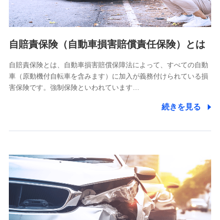
個人情報の第三者提供について
当社ではご本人の同意がある場合または法令に基づく場合を
自賠責保険（自動車損害賠償責任保険）とは
除き、第三者に提供いたしません。
自賠責保険とは、自動車損害賠償保障法によって、すべての自動
業務の委託
車（原動機付自転車を含みます）に加入が義務付けられている損
当社は利用目的の達成に必要な範囲内において個人情報の取
害保険です。強制保険といわれています…
り扱いの全部または一部を委託する場合があります。
続きを見る
個人データの共同利用
当社は株式会社NTTドコモとの間で、以下のとおり個
人データを共同利用します。
【共同して利用される利用データの項目】
当社又は株式会社NTTドコモがサービス提供等を通じて取得
した、以下の情報などの個人データ
基本情報