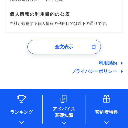
個人情報の利用目的の公表
当社が取得する個人情報の利用目的は以下の通りです。
1.見積請求受付時、資料請求受付時、ユーザー登録受
付時
全文表示
ユーザー登録受付および、管理のため
郵便、電話、およびＥメール等により、当社と取引のあるも
しくは委託を受けている保険会社・提携会社の保険その他に
利用規約
関する情報を提供し、金融商品等の契約を勧奨するため、ま
プライバシーポリシー
た維持管理等の委託業務遂行のため、またそれらに付帯、関
連する当社および提携会社のサービスを案内、提供するため
（なお、当社は複数の保険会社と取引があり、取得した個人
情報を取引のある他の保険会社の商品・サービスをご提案す
るために利用させていただくことがあります。）
各種セミナーの開催のため
コンサルティングサービスの実施のため
アドバイス
アンケートやキャンペーン等の実施のため
ランキング
契約者特典
基礎知識
上記に係る案内・手続き・管理等付帯業務を行うため
* 当社が委託を受けている保険会社の情報は、保険会社のホ