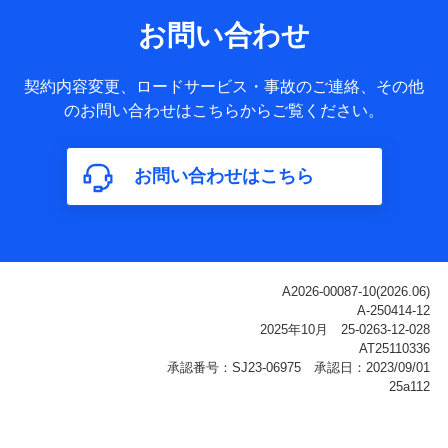
サービス提供等を通じて取得した、以下の情報などの個人デ
お問い合わせ
ータ
基本情報
契約内容変更、ロードサービス・事故のご連絡、その他
氏名、電話番号、メールアドレス、お客さまの識別子、
のお問い合わせはこちらからご覧ください。
属性、連絡先、dポイントサービスのご利用に関する情
報。例として、dポイントカード番号、性別、年齢、家族
構成、住所、dポイント残高、dポイント利用履歴などが
お問い合わせはこちら
含まれます。
利用情報
当社または株式会社NTTドコモ・フィナンシャルグルー
プが提供する各種サービスなどのご契約・ご利用などに
関する情報。例として、当社または株式会社NTTドコ
モ・フィナンシャルグループが提供する各種サービスの
ご契約状態・ご利用履歴インターネット利用時の行動に
関する情報、アプリケーション利用時の行動に関する情
報、購入されたサービスや商品の名称・購入場所・決済
に関する情報、アンケートの回答に関する情報などが含
まれます。
保険関連サービス情報
当社または株式会社NTTドコモ・フィナンシャルグルー
プが提供する保険関連サービスに関して取得し、又は保
有する情報。例として、見積請求受付時、資料請求受付