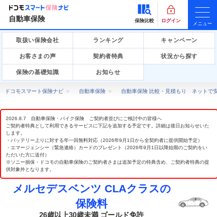
自動車保険
保険比較
ログイン
メニュー
取扱い保険会社
ランキング
キャンペーン
お客さまの声
契約者特典
状況から探す
保険の基礎知識
お知らせ
ドコモスマート保険ナビ
自動車保険
自動車保険 比較・見積もり ネットで
2026.8.7 自動車保険・バイク保険 ご契約者並びにご検討中の皆様へ
ご契約者特典として利用できるサービスに下記を追加する予定です。詳細は後日お知らせいた
します。
・バッテリー上りに対する年一回無料対応（2026年9月1日から全契約者に提供開始予定）
・エマージェンシー（緊急連絡）カードのプレゼント（2026年9月1日以降始期のご契約をい
ただいた方に送付）
※ソニー損保・ドコモの自動車保険のご契約者さまは追加予定の特典含め、ご契約者特典の提
供対象外となります。
メルセデスベンツ CLAクラスの
保険料
26歳以上30歳未満 ゴールド免許