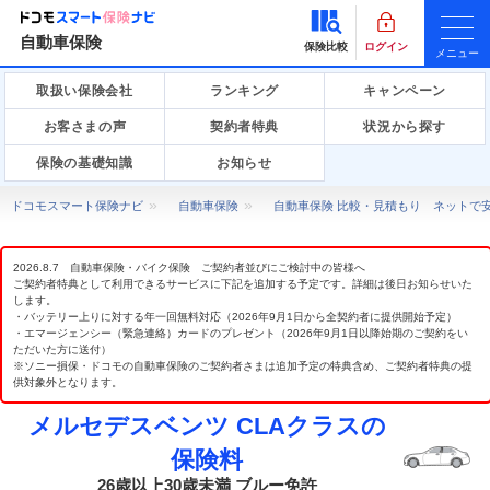
自動車保険
保険比較
ログイン
メニュー
取扱い保険会社
ランキング
キャンペーン
お客さまの声
契約者特典
状況から探す
保険の基礎知識
お知らせ
ドコモスマート保険ナビ
自動車保険
自動車保険 比較・見積もり ネットで
2026.8.7 自動車保険・バイク保険 ご契約者並びにご検討中の皆様へ
ご契約者特典として利用できるサービスに下記を追加する予定です。詳細は後日お知らせいた
します。
・バッテリー上りに対する年一回無料対応（2026年9月1日から全契約者に提供開始予定）
・エマージェンシー（緊急連絡）カードのプレゼント（2026年9月1日以降始期のご契約をい
ただいた方に送付）
※ソニー損保・ドコモの自動車保険のご契約者さまは追加予定の特典含め、ご契約者特典の提
供対象外となります。
メルセデスベンツ CLAクラスの
保険料
26歳以上30歳未満 ブルー免許