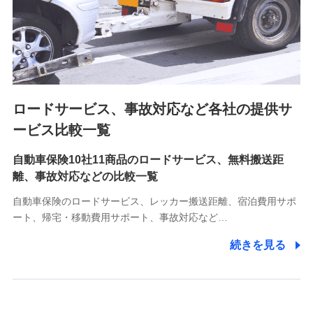
8.取引先個人情報
取引先としての選定業務、営業情報の提供業務、契約締結手
続き業務、取引管理業務、およびこれらに準ずる業務の遂行
のため
ロードサービス、事故対応など各社の提供サ
9.お問い合わせ情報
各種お問い合わせに対応するため
ービス比較一覧
自動車保険10社11商品のロードサービス、無料搬送距
10.受託業務の 個人情報
離、事故対応などの比較一覧
受託業務の遂行およびこれらに準ずる業務の遂行のため
自動車保険のロードサービス、レッカー搬送距離、宿泊費用サポ
11.マイカー通勤管理クラウド並びに法人向けASPサー
ート、帰宅・移動費用サポート、事故対応など…
ビスに関してのお問い合わせ情報
続きを見る
各種お問い合わせに対応するため
当社のサービスに関する情報提供や、皆様に有用なお知らせ
をお送りするため
アンケートの送付のため
当社のサービスや媒体の運営改善に必要なデータを解析し、