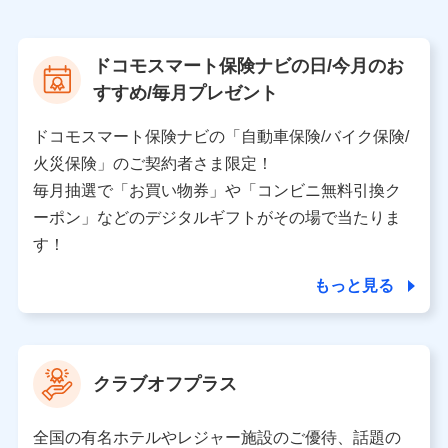
株式会社NTTドコモ
【利用する者の利用目的】
ドコモスマート保険ナビの日/今月のお
当社又は株式会社NTTドコモが提供する保険関連サービ
すすめ/毎月プレゼント
スにおけるユーザ登録受付および管理のため
当社又は株式会社NTTドコモと取引のあるもしくは委託
を受けている保険会社・提携会社の保険その他に関する
ドコモスマート保険ナビの「自動車保険/バイク保険/
情報を提供するため、また維持管理等の委託業務遂行の
火災保険」のご契約者さま限定！
ため、またそれらに付帯、関連する当社、株式会社NTT
ドコモおよび提携会社のサービスを案内、提供するため
毎月抽選で「お買い物券」や「コンビニ無料引換ク
（各サービスで取得したサービス利用履歴、ウェブサイ
ーポン」などのデジタルギフトがその場で当たりま
トの閲覧履歴、購買履歴、ご契約内容等のパーソナルデ
ータを分析して、お客さまの趣味・嗜好・傾向に応じた
す！
サービス・商品等に関するご提案や広告の配信等を行う
ことがあります。）
もっと見る
各種セミナーの開催のため
コンサルティングサービスの実施のため
アンケートやキャンペーン等の実施のため
上記に係る案内・手続き・管理等付帯業務を行うため
クラブオフプラス
【当該個人データの管理について責任を有する者の名称・住
所・代表者名】
全国の有名ホテルやレジャー施設のご優待、話題の