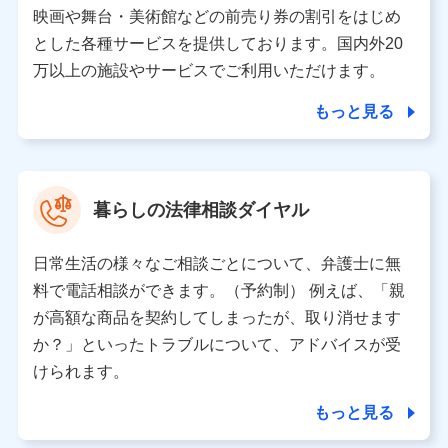
当該個人データを取り扱う各共同利用者（詳細は次のとお
映画や舞台・美術館などの前売り券の割引をはじめ
り）
とした各種サービスを提供しております。国内外20
東京都千代田区永田町2丁目11番1号 山王パークタワー
万以上の施設やサービスでご利用いただけます。
株式会社NTTドコモ 代表取締役社長 前田 義晃
もっと見る
東京都中央区日本橋人形町2-14-10 アーバンネット日本橋
ビル 3F
株式会社ドコモ・インシュアランス 代表取締役社長 吉
村 忠義
暮らしの法律相談ダイヤル
※ 当社および株式会社NTTドコモは、お客さまの情報を利
用させていただくにあたっては、「NTTドコモ パーソナル
日常生活の様々なご相談ごとについて、弁護士に無
データ憲章」に定める行動原則を順守します 。
※ パーソナルデータダッシュボードの「第三者提供の管
料で電話相談ができます。（予約制） 例えば、「親
理」の設定状態にかかわらず、共同利用する場合がありま
が高額な商品を契約してしまったが、取り消せます
す。
か？」といったトラブルについて、アドバイスが受
※ dポイントクラブ会員ではないお客さま（2019年12月11
けられます。
日以降、一度もdポイントクラブ会員であったことがないお
客さまに限る）に関する、2019年12月10日以前に取得した
もっと見る
個人データは、こちら の利用目的の範囲内に限って共同利
用します。