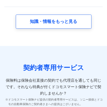
スに関して取得し、又は保有する情報。例として、見積
請求受付時、資料請求受付時又はユーザー登録受付時に
提供いただいた情報（氏名、住所、生年月日、性別、保
険契約者と被保険者の関係、保険加入の目的、保険商品
知識・情報をもっと見る
の内容、保険料、保険料のお支払方法、車のメーカーや
走行距離などの情報、建物の構造や築年数などの情報、
ペットの種類や年齢など）及びお客様との応対記録 （お
客様に提示した比較見積の試算結果情報、メールマガジ
ンを提供した際のメール内容や送信履歴の情報及び保険
の更改案内等を提供した際のメール内容や送信履歴など
の情報）が含まれます。
保険契約情報
当社又は株式会社NTTドコモが取得し、又は保有する保
険契約に関する情報。例として、保険契約者及び被保険
契約者専用サービス
者の氏名、住所、生年月日、性別、保険契約者と被保険
者の関係、保険加入の目的、保険商品の内容、保険料、
保険料のお支払方法、車のメーカーや走行距離などの情
保険料は保険会社直接の契約でも代理店を通しても同じ
報、建物の構造や築年数などの情報、ペットの種類や年
齢などの情報などが含まれます。
です。
それなら特典が付くドコモスマート保険ナビで契
約しませんか？
【共同して利用する者の範囲】
ドコモスマート保険ナビ提供の契約者専用サービスは、ソニー損保とドコ
当社
モの自動車保険のご契約者さまへの提供はございません。