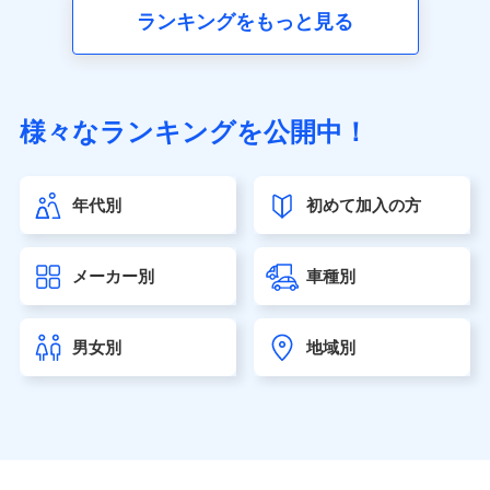
■生命保険
ランキングをもっと見る
アクサ生命保険株式会社（https://www.axa.co.jp/）
SBI生命保険株式会社（https://www.sbilife.co.jp/）
FWD生命保険株式会社（https://www.fwdlife.co.jp/）
ソニー生命保険株式会社
様々なランキングを公開中！
（https://www.sonylife.co.jp）
SOMPOひまわり生命保険株式会社
（https://www.himawari-life.co.jp/）
年代別
初めて加入の方
第一ネオ生命保険株式会社（https://neofirst.co.jp/）
大樹生命保険株式会社（https://www.taiju-life.co.jp）
太陽生命保険株式会社（https://www.taiyo-
メーカー別
車種別
seimei.co.jp）
チューリッヒ生命保険株式会社
（https://www.zurichlife.co.jp/）
男女別
地域別
東京海上日動あんしん生命保険株式会社
（https://www.tmn-anshin.co.jp/）
なないろ生命保険株式会社
（https://www.nanairolife.co.jp/）
日本生命保険相互会社（https://www.nissay.co.jp）
はなさく生命保険株式会社