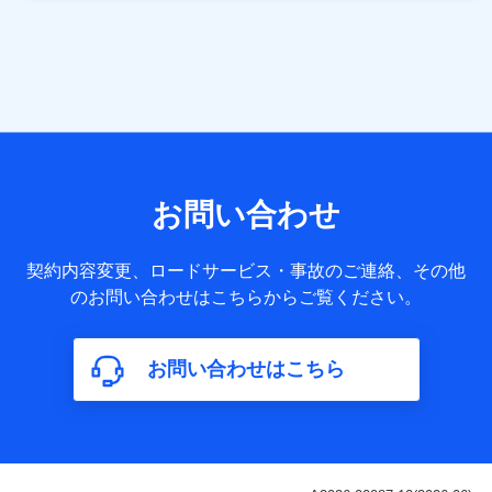
当社は株式会社NTTドコモ・フィナンシャルグループ
との間で、以下のとおり個人データを共同利用しま
す。
【共同して利用される利用データの項目】
当社または株式会社NTTドコモ・フィナンシャルグループが
サービス提供等を通じて取得した、以下の情報などの個人デ
お問い合わせ
ータ
基本情報
契約内容変更、ロードサービス・事故のご連絡、その他
氏名、電話番号、メールアドレス、お客さまの識別子、
のお問い合わせはこちらからご覧ください。
属性、連絡先、dポイントサービスのご利用に関する情
報。例として、dポイントカード番号、性別、年齢、家族
構成、住所、dポイント残高、dポイント利用履歴などが
お問い合わせはこちら
含まれます。
利用情報
当社または株式会社NTTドコモ・フィナンシャルグルー
プが提供する各種サービスなどのご契約・ご利用などに
関する情報。例として、当社または株式会社NTTドコ
モ・フィナンシャルグループが提供する各種サービスの