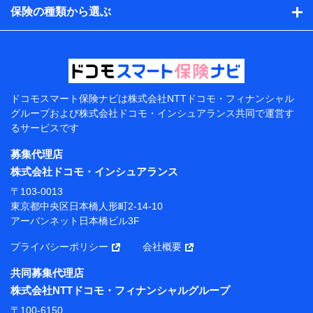
的、保険商品の内容、保険料、保険料のお支払方法、車
保険の種類から選ぶ
のメーカーや走行距離などの情報、建物の構造や築年数
などの情報、ペットの種類や年齢などの情報などが含ま
れます。
提供当事者から受領当事者が個人データを取得する方法
電子的・電磁的方法等
【共同して利用する者の範囲】
ドコモスマート保険ナビは
株式会社NTTドコモ・フィナンシャル
グループおよび
株式会社ドコモ・インシュアランス共同で
運営す
当社
るサービスです
株式会社NTTドコモ・フィナンシャルグループ
募集代理店
【利用目的】
株式会社ドコモ・インシュアランス
当社または株式会社NTTドコモ・フィナンシャルグルー
〒103-0013
プが提供する保険関連サービスにおけるユーザー登録受
東京都中央区日本橋人形町2-14-10
付および管理のため
アーバンネット日本橋ビル3F
当社または株式会社NTTドコモ・フィナンシャルグルー
プと取引のあるもしくは委託を受けている保険会社・提
プライバシーポリシー
会社概要
携会社の保険その他に関する情報を提供するため、また
維持管理等の委託業務遂行のため、またそれらに付帯、
共同募集代理店
関連する当社または株式会社NTTドコモ・フィナンシャ
株式会社NTTドコモ・フィナンシャルグループ
ルグループおよび提携会社のサービスを案内、提供する
ため
〒100-6150