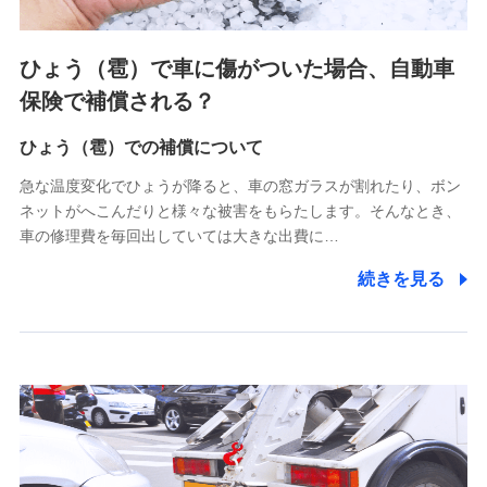
上記に係る連絡・手続き・管理等付帯業務を行うため
4.家族・友達紹介にて取得した個人情報
ひょう（雹）で車に傷がついた場合、自動車
被紹介者への連絡、及び当社と取引のあるもしくは委託を受
保険で補償される？
けている保険会社・提携会社の保険その他に関する情報を提
供し、金融商品等の契約を勧奨するため
ひょう（雹）での補償について
アンケートやキャンペーン等の実施のため
上記に係る連絡・手続き・管理等付帯業務を行うため
急な温度変化でひょうが降ると、車の窓ガラスが割れたり、ボン
ネットがへこんだりと様々な被害をもらたします。そんなとき、
5.通話録音にて取得する情報
車の修理費を毎回出していては大きな出費に…
電話対応の品質向上およびお問合せ内容の正確な把握のため
続きを見る
6.採用応募者の個人情報
採用選考および入社手続を実施するため
7.社員（従業者）の個人情報
人事･勤怠･健康・労務等の管理、給与支給、福利厚生・採用
退職関連処理等の各種手続きのため、当社と従業員または従
業員同士の連絡のため