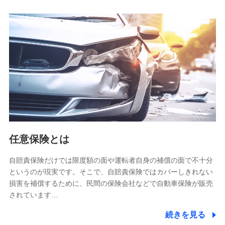
人データを共同利用します。
【共同して利用される利用データの項目】
当社又は株式会社NTTドコモがサービス提供等を通じて取得
した、以下の情報などの個人データ
基本情報
氏名、電話番号、メールアドレス、お客さまの識別子、
属性、連絡先、dポイントサービスのご利用に関する情
報。例として、dポイントカード番号、性別、年齢、家族
構成、住所、dポイント残高、dポイント利用履歴などが
含まれます。
利用情報
任意保険とは
当社又は株式会社NTTドコモが提供する各種サービスな
どのご契約・ご利用などに関する情報。例として、当社
又は株式会社NTTドコモが提供する各種サービスのご契
自賠責保険だけでは限度額の面や運転者自身の補償の面で不十分
約状態・ご利用履歴インターネット利用時の行動に関す
というのが現実です。そこで、自賠責保険ではカバーしきれない
る情報、アプリケーション利用時の行動に関する情報、
損害を補償するために、民間の保険会社などで自動車保険が販売
購入されたサービスや商品の名称・購入場所・決済に関
されています…
する情報、アンケートの回答に関する情報などが含まれ
ます。
続きを見る
保険関連サービス情報
当社又は株式会社NTTドコモが提供する保険関連サービ