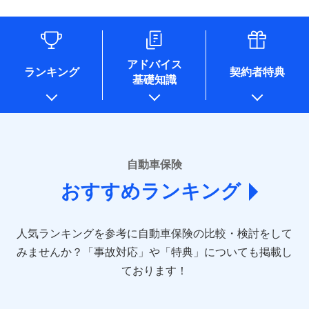
（なお、当社は複数の保険会社と取引があり、取得した個人
情報を取引のある他の保険会社の商品・サービスをご提案す
るために利用させていただくことがあります。）
各種セミナーの開催のため
コンサルティングサービスの実施のため
アドバイス
アンケートやキャンペーン等の実施のため
ランキング
契約者特典
基礎知識
上記に係る案内・手続き・管理等付帯業務を行うため
* 当社が委託を受けている保険会社の情報は、保険会社のホ
ームページに掲載しておりますので、ご確認ください。
■損害保険
あいおいニッセイ同和損害保険株式会社
自動車保険
(https://www.aioinissaydowa.co.jp/)
おすすめランキング
アクサ損害保険株式会社 (https://www.axa-
direct.co.jp/)
アニコム損害保険株式会社 (https://www.anicom-
人気ランキングを参考に自動車保険の比較・検討をして
sompo.co.jp/)
東京海上ダイレクト損害保険株式会社 (https://www.e-
みませんか？
「事故対応」や「特典」についても掲載し
design.net/)
ております！
AIG損害保険株式会社 (https://www.aig.co.jp/sonpo)
ＳＢＩ損害保険株式会社