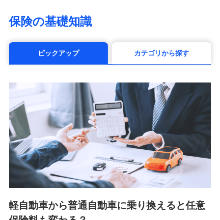
（https://www.life8739.co.jp/）
マニュライフ生命保険株式会社
保険の基礎知識
（https://www.manulife.co.jp/）
三井住友海上あいおい生命保険株式会社
（https://www.msa-life.co.jp/）
ピックアップ
カテゴリから探す
メットライフ生命株式会社(https://www.metlife.co.jp/)
メディケア生命保険株式会社
（https://www.medicarelife.com/）
■少額短期保険
株式会社アシロ少額短期保険 (https://kailash.co.jp/)
SBIいきいき少額短期保険会社 (https://www.i-
sedai.com/)
SBIペット少額短期保険株式会社 (https://www.sbipet-
ssi.co.jp/)
SBIリスタ少額短期保険会社
(https://www.jishin.co.jp/)
スマートプラス少額短期保険株式会社
（https://www.smartplus-insurance.com/）
軽自動車から普通自動車に乗り換えると任意
チューリッヒ少額短期保険株式会社
(https://www.zurichssi.co.jp/)