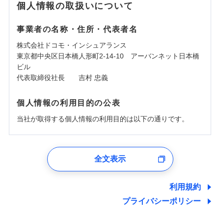
個人情報の取扱いについて
事業者の名称・住所・代表者名
株式会社ドコモ・インシュアランス
東京都中央区日本橋人形町2-14-10 アーバンネット日本橋
ビル
代表取締役社長 吉村 忠義
個人情報の利用目的の公表
当社が取得する個人情報の利用目的は以下の通りです。
1.見積請求受付時、資料請求受付時、ユーザー登録受
付時
全文表示
ユーザー登録受付および、管理のため
郵便、電話、およびＥメール等により、当社と取引のあるも
しくは委託を受けている保険会社・提携会社の保険その他に
利用規約
関する情報を提供し、金融商品等の契約を勧奨するため、ま
プライバシーポリシー
た維持管理等の委託業務遂行のため、またそれらに付帯、関
連する当社および提携会社のサービスを案内、提供するため