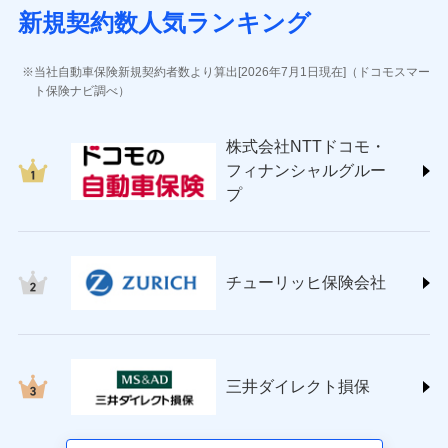
(https://www.sbisonpo.co.jp/)
新規契約数人気ランキング
ジェイアイ傷害火災保険株式会社
(https://www.jihoken.co.jp/)
ソニー損害保険株式会社
当社自動車保険新規契約者数より算出[2026年7月1日現在]（ドコモスマー
(https://www.sonysonpo.co.jp/)
ト保険ナビ調べ）
損害保険ジャパン株式会社 (https://www.sompo-
japan.co.jp/)
株式会社NTTドコモ・
ＳＯＭＰＯダイレクト損害保険株式会社
フィナンシャルグルー
(https://www.sompo-direct.co.jp/)
プ
チューリッヒ保険会社 (https://www.zurich.co.jp/)
東京海上日動火災保険株式会社
(https://www.tokiomarine-nichido.co.jp/)
日新火災海上保険株式会社
チューリッヒ保険会社
(https://www.nisshinfire.co.jp/)
ペット＆ファミリー損害保険株式会社
(https://www.petfamilyins.co.jp/)
三井住友海上火災保険株式会社 (https://www.ms-
ins.com/)
三井ダイレクト損保
三井ダイレクト損害保険株式会社
(https://www.mitsui-direct.co.jp/)