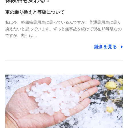
保険料も変わる？
Tokio Marine X少額短期保険株式会社
(https://www.tokiomarine-x.co.jp/)
車の乗り換えと等級について
ペットメディカルサポート株式会社
私は今、軽四輪乗用車に乗っているんですが、普通乗用車に乗り
(https://pshoken.co.jp/)
換えたいと思っています。ずっと無事故を続けて現在16等級なの
リトルファミリー少額短期保険株式会社
ですが、割引は…
(https://www.littlefamily-ssi.com/)
続きを見る
2.共同募集を行う代理店から受領する個人情報
郵便、電話、およびＥメール等により、当社と取引のあるも
しくは委託を受けている保険会社・提携会社の保険その他に
関する情報を提供し、金融商品等の契約を勧奨するため、ま
た維持管理等の委託業務遂行のため、またそれらに付帯、関
連する当社および提携会社のサービスを案内、提供するため
（なお、当社は複数の保険会社と取引があり、取得した個人
情報を取引のある他の保険会社の商品・サービスをご提案す
るために利用させていただくことがあります。）
上記に係る連絡・手続き・管理等付帯業務を行うため
3.セミナー募集サイトから取得した個人情報
各種セミナーの案内、開催のため