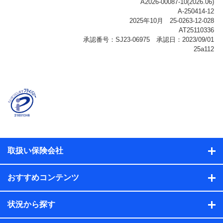
ご契約状態・ご利用履歴インターネット利用時の行動に
関する情報、アプリケーション利用時の行動に関する情
報、購入されたサービスや商品の名称・購入場所・決済
に関する情報、アンケートの回答に関する情報などが含
まれます。
保険関連サービス情報
当社または株式会社NTTドコモ・フィナンシャルグルー
プが提供する保険関連サービスに関して取得し、又は保
有する情報。例として、見積請求受付時、資料請求受付
時又はユーザー登録受付時に提供いただいた情報（氏
名、住所、生年月日、性別、保険契約者と被保険者の関
係、保険加入の目的、保険商品の内容、保険料、保険料
のお支払方法、車のメーカーや走行距離などの情報、建
物の構造や築年数などの情報、ペットの種類や年齢な
ど）及びお客様との応対記録（お客様に提示した比較見
積の試算結果情報、メールマガジンを提供した際のメー
取扱い保険会社
ル内容や送信履歴の情報及び保険の更改案内等を提供し
た際のメール内容や送信履歴などの情報）が含まれま
す。
おすすめコンテンツ
保険契約情報
当社または株式会社NTTドコモ・フィナンシャルグルー
プが取得し、又は保有する保険契約に関する情報。例と
状況から探す
して、保険契約者及び被保険者の氏名、住所、生年月
日、性別、保険契約者と被保険者の関係、保険加入の目