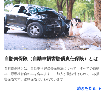
分析するため
当社の対応品質向上やお問い合わせ内容の正確な把握のため
個人情報保護管理者の職名、連絡先
株式会社ドコモ・インシュアランス 営業部長
〒103-0013 東京都中央区日本橋人形町2-14-10 アーバン
ネット日本橋ビル 3F
株式会社ドコモ・インシュアランス
個人情報の第三者提供について
当社ではご本人の同意がある場合または法令に基づく場合を
自賠責保険（自動車損害賠償責任保険）とは
除き、第三者に提供いたしません。
自賠責保険とは、自動車損害賠償保障法によって、すべての自動
業務の委託
車（原動機付自転車を含みます）に加入が義務付けられている損
当社は利用目的の達成に必要な範囲内において個人情報の取
害保険です。強制保険といわれています…
り扱いの全部または一部を委託する場合があります。
続きを見る
個人データの共同利用
当社は株式会社NTTドコモとの間で、以下のとおり個