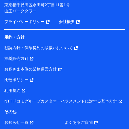
（各サービスで取得したサービス利用履歴、ウェブサイ
東京都千代田区永田町2丁目11番1号
トの閲覧履歴、購買履歴、ご契約内容等のパーソナルデ
山王パークタワー
ータを分析して、お客さまの趣味・嗜好・傾向に応じた
サービス・商品等に関するご提案や広告の配信等を行う
プライバシーポリシー
会社概要
ことがあります。）
各種セミナーの開催のため
コンサルティングサービスの実施のため
規約・方針
アンケートやキャンペーン等の実施のため
上記に係る案内・手続き・管理等付帯業務を行うため
勧誘方針・保険契約の取扱いについて
【当該個人データの管理について責任を有する者の名称・住
推奨販売方針
所・代表者名】
お客さま本位の業務運営方針
当該個人データを取り扱う各共同利用者（詳細は次のとお
り）
比較ポリシー
東京都千代田区永田町2丁目11番1号 山王パークタワー
利用規約
株式会社NTTドコモ・フィナンシャルグループ 代表取締役
社長 廣井 孝史
NTTドコモグループカスタマーハラスメントに対する基本方針
東京都中央区日本橋人形町2-14-10 アーバンネット日本橋
その他
ビル 3F
お知らせ一覧
よくあるご質問
株式会社ドコモ・インシュアランス 代表取締役社長 吉