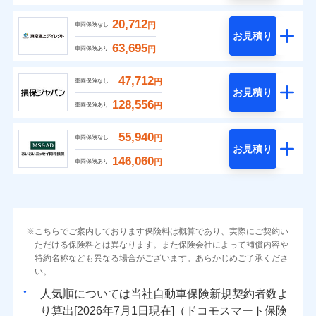
20,712
円
車両保険なし
お見積り
63,695
円
車両保険あり
47,712
円
車両保険なし
お見積り
128,556
円
車両保険あり
55,940
円
車両保険なし
お見積り
146,060
円
車両保険あり
こちらでご案内しております保険料は概算であり、実際にご契約い
ただける保険料とは異なります。また保険会社によって補償内容や
特約名称なども異なる場合がございます。あらかじめご了承くださ
い。
人気順については当社
新規契約者数よ
り算出[
年
月
日現在]（ドコモスマート保険