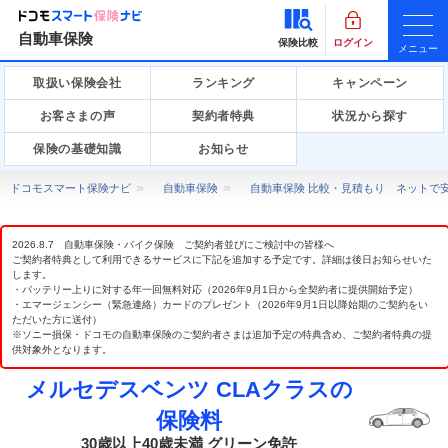
自動車保険
保険比較
ログイン
メニュー
取扱い保険会社
ランキング
キャンペーン
お客さまの声
契約者特典
状況から探す
保険の基礎知識
お知らせ
ドコモスマート保険ナビ
自動車保険
自動車保険 比較・見積もり ネットで
2026.8.7 自動車保険・バイク保険 ご契約者並びにご検討中の皆様へ
ご契約者特典として利用できるサービスに下記を追加する予定です。詳細は後日お知らせいた
します。
・バッテリー上りに対する年一回無料対応（2026年9月1日から全契約者に提供開始予定）
・エマージェンシー（緊急連絡）カードのプレゼント（2026年9月1日以降始期のご契約をい
ただいた方に送付）
※ソニー損保・ドコモの自動車保険のご契約者さまは追加予定の特典含め、ご契約者特典の提
供対象外となります。
メルセデスベンツ CLAクラスの
保険料
30歳以上40歳未満 グリーン免許