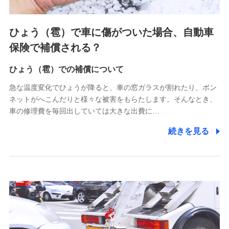
上記に係る連絡・手続き・管理等付帯業務を行うため
4.家族・友達紹介にて取得した個人情報
ひょう（雹）で車に傷がついた場合、自動車
被紹介者への連絡、及び当社と取引のあるもしくは委託を受
保険で補償される？
けている保険会社・提携会社の保険その他に関する情報を提
供し、金融商品等の契約を勧奨するため
ひょう（雹）での補償について
アンケートやキャンペーン等の実施のため
上記に係る連絡・手続き・管理等付帯業務を行うため
急な温度変化でひょうが降ると、車の窓ガラスが割れたり、ボン
ネットがへこんだりと様々な被害をもらたします。そんなとき、
5.通話録音にて取得する情報
車の修理費を毎回出していては大きな出費に…
電話対応の品質向上およびお問合せ内容の正確な把握のため
続きを見る
6.採用応募者の個人情報
採用選考および入社手続を実施するため
7.社員（従業者）の個人情報
人事･勤怠･健康・労務等の管理、給与支給、福利厚生・採用
退職関連処理等の各種手続きのため、当社と従業員または従
業員同士の連絡のため