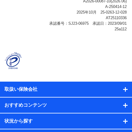
ご契約状態・ご利用履歴インターネット利用時の行動に
関する情報、アプリケーション利用時の行動に関する情
報、購入されたサービスや商品の名称・購入場所・決済
に関する情報、アンケートの回答に関する情報などが含
まれます。
保険関連サービス情報
当社または株式会社NTTドコモ・フィナンシャルグルー
プが提供する保険関連サービスに関して取得し、又は保
有する情報。例として、見積請求受付時、資料請求受付
時又はユーザー登録受付時に提供いただいた情報（氏
名、住所、生年月日、性別、保険契約者と被保険者の関
係、保険加入の目的、保険商品の内容、保険料、保険料
のお支払方法、車のメーカーや走行距離などの情報、建
物の構造や築年数などの情報、ペットの種類や年齢な
ど）及びお客様との応対記録（お客様に提示した比較見
積の試算結果情報、メールマガジンを提供した際のメー
取扱い保険会社
ル内容や送信履歴の情報及び保険の更改案内等を提供し
た際のメール内容や送信履歴などの情報）が含まれま
す。
おすすめコンテンツ
保険契約情報
当社または株式会社NTTドコモ・フィナンシャルグルー
プが取得し、又は保有する保険契約に関する情報。例と
状況から探す
して、保険契約者及び被保険者の氏名、住所、生年月
日、性別、保険契約者と被保険者の関係、保険加入の目