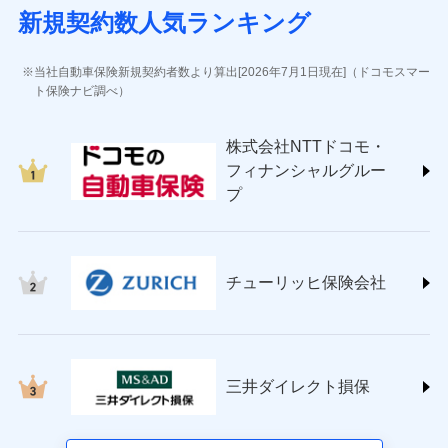
(https://www.sbisonpo.co.jp/)
新規契約数人気ランキング
ジェイアイ傷害火災保険株式会社
(https://www.jihoken.co.jp/)
ソニー損害保険株式会社
当社自動車保険新規契約者数より算出[2026年7月1日現在]（ドコモスマー
(https://www.sonysonpo.co.jp/)
ト保険ナビ調べ）
損害保険ジャパン株式会社 (https://www.sompo-
japan.co.jp/)
株式会社NTTドコモ・
ＳＯＭＰＯダイレクト損害保険株式会社
フィナンシャルグルー
(https://www.sompo-direct.co.jp/)
プ
チューリッヒ保険会社 (https://www.zurich.co.jp/)
東京海上日動火災保険株式会社
(https://www.tokiomarine-nichido.co.jp/)
日新火災海上保険株式会社
チューリッヒ保険会社
(https://www.nisshinfire.co.jp/)
ペット＆ファミリー損害保険株式会社
(https://www.petfamilyins.co.jp/)
三井住友海上火災保険株式会社 (https://www.ms-
ins.com/)
三井ダイレクト損保
三井ダイレクト損害保険株式会社
(https://www.mitsui-direct.co.jp/)