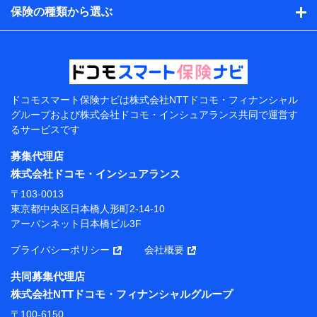
的、保険商品の内容、保険料、保険料のお支払方法、車
保険の種類から選ぶ
のメーカーや走行距離などの情報、建物の構造や築年数
などの情報、ペットの種類や年齢などの情報などが含ま
れます。
提供当事者から受領当事者が個人データを取得する方法
電子的・電磁的方法等
【共同して利用する者の範囲】
ドコモスマート保険ナビは
株式会社NTTドコモ・フィナンシャル
グループおよび
株式会社ドコモ・インシュアランス共同で
運営す
当社
るサービスです
株式会社NTTドコモ・フィナンシャルグループ
募集代理店
【利用目的】
株式会社ドコモ・インシュアランス
当社または株式会社NTTドコモ・フィナンシャルグルー
〒103-0013
プが提供する保険関連サービスにおけるユーザー登録受
東京都中央区日本橋人形町2-14-10
付および管理のため
アーバンネット日本橋ビル3F
当社または株式会社NTTドコモ・フィナンシャルグルー
プと取引のあるもしくは委託を受けている保険会社・提
プライバシーポリシー
会社概要
携会社の保険その他に関する情報を提供するため、また
維持管理等の委託業務遂行のため、またそれらに付帯、
共同募集代理店
関連する当社または株式会社NTTドコモ・フィナンシャ
株式会社NTTドコモ・フィナンシャルグループ
ルグループおよび提携会社のサービスを案内、提供する
ため
〒100-6150