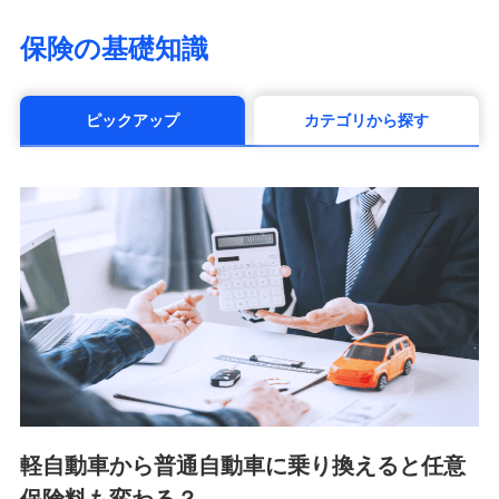
（https://www.life8739.co.jp/）
マニュライフ生命保険株式会社
保険の基礎知識
（https://www.manulife.co.jp/）
三井住友海上あいおい生命保険株式会社
（https://www.msa-life.co.jp/）
ピックアップ
カテゴリから探す
メットライフ生命株式会社(https://www.metlife.co.jp/)
メディケア生命保険株式会社
（https://www.medicarelife.com/）
■少額短期保険
株式会社アシロ少額短期保険 (https://kailash.co.jp/)
SBIいきいき少額短期保険会社 (https://www.i-
sedai.com/)
SBIペット少額短期保険株式会社 (https://www.sbipet-
ssi.co.jp/)
SBIリスタ少額短期保険会社
(https://www.jishin.co.jp/)
スマートプラス少額短期保険株式会社
（https://www.smartplus-insurance.com/）
軽自動車から普通自動車に乗り換えると任意
チューリッヒ少額短期保険株式会社
(https://www.zurichssi.co.jp/)