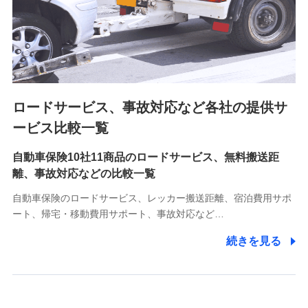
8.取引先個人情報
取引先としての選定業務、営業情報の提供業務、契約締結手
続き業務、取引管理業務、およびこれらに準ずる業務の遂行
のため
ロードサービス、事故対応など各社の提供サ
9.お問い合わせ情報
各種お問い合わせに対応するため
ービス比較一覧
自動車保険10社11商品のロードサービス、無料搬送距
10.受託業務の 個人情報
離、事故対応などの比較一覧
受託業務の遂行およびこれらに準ずる業務の遂行のため
自動車保険のロードサービス、レッカー搬送距離、宿泊費用サポ
11.マイカー通勤管理クラウド並びに法人向けASPサー
ート、帰宅・移動費用サポート、事故対応など…
ビスに関してのお問い合わせ情報
続きを見る
各種お問い合わせに対応するため
当社のサービスに関する情報提供や、皆様に有用なお知らせ
をお送りするため
アンケートの送付のため
当社のサービスや媒体の運営改善に必要なデータを解析し、