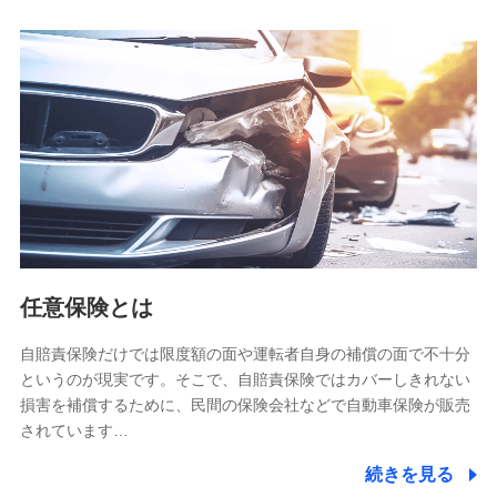
人データを共同利用します。
【共同して利用される利用データの項目】
当社又は株式会社NTTドコモがサービス提供等を通じて取得
した、以下の情報などの個人データ
基本情報
氏名、電話番号、メールアドレス、お客さまの識別子、
属性、連絡先、dポイントサービスのご利用に関する情
報。例として、dポイントカード番号、性別、年齢、家族
構成、住所、dポイント残高、dポイント利用履歴などが
含まれます。
利用情報
任意保険とは
当社又は株式会社NTTドコモが提供する各種サービスな
どのご契約・ご利用などに関する情報。例として、当社
又は株式会社NTTドコモが提供する各種サービスのご契
自賠責保険だけでは限度額の面や運転者自身の補償の面で不十分
約状態・ご利用履歴インターネット利用時の行動に関す
というのが現実です。そこで、自賠責保険ではカバーしきれない
る情報、アプリケーション利用時の行動に関する情報、
損害を補償するために、民間の保険会社などで自動車保険が販売
購入されたサービスや商品の名称・購入場所・決済に関
されています…
する情報、アンケートの回答に関する情報などが含まれ
ます。
続きを見る
保険関連サービス情報
当社又は株式会社NTTドコモが提供する保険関連サービ