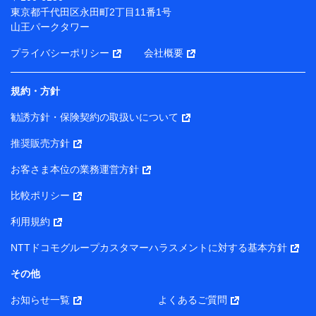
（各サービスで取得したサービス利用履歴、ウェブサイ
東京都千代田区永田町2丁目11番1号
トの閲覧履歴、購買履歴、ご契約内容等のパーソナルデ
山王パークタワー
ータを分析して、お客さまの趣味・嗜好・傾向に応じた
サービス・商品等に関するご提案や広告の配信等を行う
プライバシーポリシー
会社概要
ことがあります。）
各種セミナーの開催のため
コンサルティングサービスの実施のため
規約・方針
アンケートやキャンペーン等の実施のため
上記に係る案内・手続き・管理等付帯業務を行うため
勧誘方針・保険契約の取扱いについて
【当該個人データの管理について責任を有する者の名称・住
推奨販売方針
所・代表者名】
お客さま本位の業務運営方針
当該個人データを取り扱う各共同利用者（詳細は次のとお
り）
比較ポリシー
東京都千代田区永田町2丁目11番1号 山王パークタワー
利用規約
株式会社NTTドコモ・フィナンシャルグループ 代表取締役
社長 廣井 孝史
NTTドコモグループカスタマーハラスメントに対する基本方針
東京都中央区日本橋人形町2-14-10 アーバンネット日本橋
その他
ビル 3F
お知らせ一覧
よくあるご質問
株式会社ドコモ・インシュアランス 代表取締役社長 吉