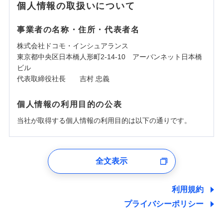
個人情報の取扱いについて
事業者の名称・住所・代表者名
株式会社ドコモ・インシュアランス
東京都中央区日本橋人形町2-14-10 アーバンネット日本橋
ビル
代表取締役社長 吉村 忠義
個人情報の利用目的の公表
当社が取得する個人情報の利用目的は以下の通りです。
1.見積請求受付時、資料請求受付時、ユーザー登録受
付時
全文表示
ユーザー登録受付および、管理のため
郵便、電話、およびＥメール等により、当社と取引のあるも
しくは委託を受けている保険会社・提携会社の保険その他に
利用規約
関する情報を提供し、金融商品等の契約を勧奨するため、ま
プライバシーポリシー
た維持管理等の委託業務遂行のため、またそれらに付帯、関
連する当社および提携会社のサービスを案内、提供するため