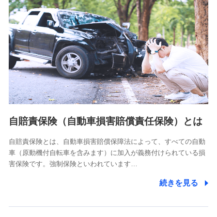
分析するため
当社の対応品質向上やお問い合わせ内容の正確な把握のため
個人情報保護管理者の職名、連絡先
株式会社ドコモ・インシュアランス 営業部長
〒103-0013 東京都中央区日本橋人形町2-14-10 アーバン
ネット日本橋ビル 3F
株式会社ドコモ・インシュアランス
個人情報の第三者提供について
当社ではご本人の同意がある場合または法令に基づく場合を
自賠責保険（自動車損害賠償責任保険）とは
除き、第三者に提供いたしません。
自賠責保険とは、自動車損害賠償保障法によって、すべての自動
業務の委託
車（原動機付自転車を含みます）に加入が義務付けられている損
当社は利用目的の達成に必要な範囲内において個人情報の取
害保険です。強制保険といわれています…
り扱いの全部または一部を委託する場合があります。
続きを見る
個人データの共同利用
当社は株式会社NTTドコモとの間で、以下のとおり個