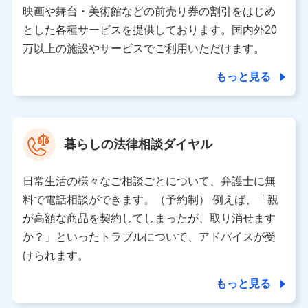
当該個人データを取り扱う各共同利用者（詳細は次のとお
映画や舞台・美術館などの前売り券の割引をはじめ
り）
とした各種サービスを提供しております。国内外20
東京都千代田区永田町2丁目11番1号 山王パークタワー
万以上の施設やサービスでご利用いただけます。
株式会社NTTドコモ 代表取締役社長 前田 義晃
もっと見る
東京都中央区日本橋人形町2-14-10 アーバンネット日本橋
ビル 3F
株式会社ドコモ・インシュアランス 代表取締役社長 吉
村 忠義
暮らしの法律相談ダイヤル
※ 当社および株式会社NTTドコモは、お客さまの情報を利
用させていただくにあたっては、「NTTドコモ パーソナル
日常生活の様々なご相談ごとについて、弁護士に無
データ憲章」に定める行動原則を順守します 。
※ パーソナルデータダッシュボードの「第三者提供の管
料で電話相談ができます。（予約制） 例えば、「親
理」の設定状態にかかわらず、共同利用する場合がありま
が高額な商品を契約してしまったが、取り消せます
す。
か？」といったトラブルについて、アドバイスが受
※ dポイントクラブ会員ではないお客さま（2019年12月11
けられます。
日以降、一度もdポイントクラブ会員であったことがないお
客さまに限る）に関する、2019年12月10日以前に取得した
もっと見る
個人データは、こちら の利用目的の範囲内に限って共同利
用します。