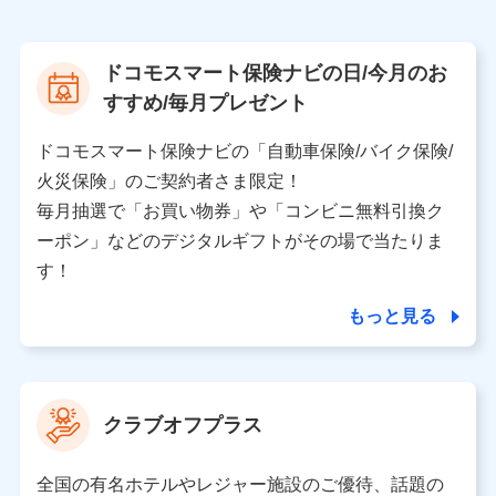
株式会社NTTドコモ
【利用する者の利用目的】
ドコモスマート保険ナビの日/今月のお
当社又は株式会社NTTドコモが提供する保険関連サービ
すすめ/毎月プレゼント
スにおけるユーザ登録受付および管理のため
当社又は株式会社NTTドコモと取引のあるもしくは委託
を受けている保険会社・提携会社の保険その他に関する
ドコモスマート保険ナビの「自動車保険/バイク保険/
情報を提供するため、また維持管理等の委託業務遂行の
火災保険」のご契約者さま限定！
ため、またそれらに付帯、関連する当社、株式会社NTT
ドコモおよび提携会社のサービスを案内、提供するため
毎月抽選で「お買い物券」や「コンビニ無料引換ク
（各サービスで取得したサービス利用履歴、ウェブサイ
ーポン」などのデジタルギフトがその場で当たりま
トの閲覧履歴、購買履歴、ご契約内容等のパーソナルデ
ータを分析して、お客さまの趣味・嗜好・傾向に応じた
す！
サービス・商品等に関するご提案や広告の配信等を行う
ことがあります。）
もっと見る
各種セミナーの開催のため
コンサルティングサービスの実施のため
アンケートやキャンペーン等の実施のため
上記に係る案内・手続き・管理等付帯業務を行うため
クラブオフプラス
【当該個人データの管理について責任を有する者の名称・住
所・代表者名】
全国の有名ホテルやレジャー施設のご優待、話題の