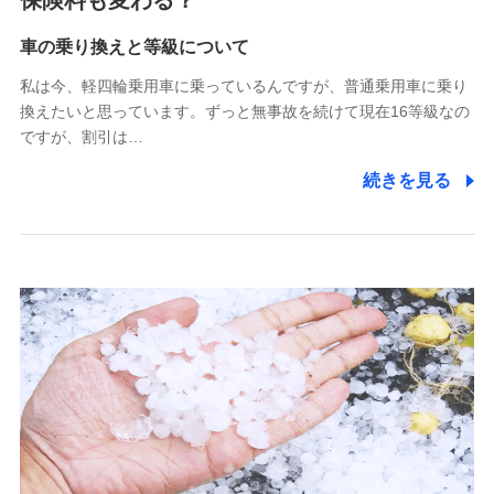
保険料も変わる？
Tokio Marine X少額短期保険株式会社
(https://www.tokiomarine-x.co.jp/)
車の乗り換えと等級について
ペットメディカルサポート株式会社
私は今、軽四輪乗用車に乗っているんですが、普通乗用車に乗り
(https://pshoken.co.jp/)
換えたいと思っています。ずっと無事故を続けて現在16等級なの
リトルファミリー少額短期保険株式会社
ですが、割引は…
(https://www.littlefamily-ssi.com/)
続きを見る
2.共同募集を行う代理店から受領する個人情報
郵便、電話、およびＥメール等により、当社と取引のあるも
しくは委託を受けている保険会社・提携会社の保険その他に
関する情報を提供し、金融商品等の契約を勧奨するため、ま
た維持管理等の委託業務遂行のため、またそれらに付帯、関
連する当社および提携会社のサービスを案内、提供するため
（なお、当社は複数の保険会社と取引があり、取得した個人
情報を取引のある他の保険会社の商品・サービスをご提案す
るために利用させていただくことがあります。）
上記に係る連絡・手続き・管理等付帯業務を行うため
3.セミナー募集サイトから取得した個人情報
各種セミナーの案内、開催のため