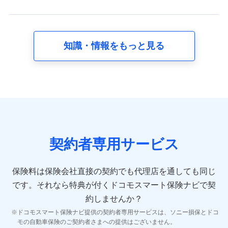
スに関して取得し、又は保有する情報。例として、見積
請求受付時、資料請求受付時又はユーザー登録受付時に
提供いただいた情報（氏名、住所、生年月日、性別、保
険契約者と被保険者の関係、保険加入の目的、保険商品
知識・情報をもっと見る
の内容、保険料、保険料のお支払方法、車のメーカーや
走行距離などの情報、建物の構造や築年数などの情報、
ペットの種類や年齢など）及びお客様との応対記録 （お
客様に提示した比較見積の試算結果情報、メールマガジ
ンを提供した際のメール内容や送信履歴の情報及び保険
の更改案内等を提供した際のメール内容や送信履歴など
の情報）が含まれます。
保険契約情報
当社又は株式会社NTTドコモが取得し、又は保有する保
険契約に関する情報。例として、保険契約者及び被保険
契約者専用サービス
者の氏名、住所、生年月日、性別、保険契約者と被保険
者の関係、保険加入の目的、保険商品の内容、保険料、
保険料のお支払方法、車のメーカーや走行距離などの情
保険料は保険会社直接の契約でも代理店を通しても同じ
報、建物の構造や築年数などの情報、ペットの種類や年
齢などの情報などが含まれます。
です。
それなら特典が付くドコモスマート保険ナビで契
約しませんか？
【共同して利用する者の範囲】
ドコモスマート保険ナビ提供の契約者専用サービスは、ソニー損保とドコ
当社
モの自動車保険のご契約者さまへの提供はございません。