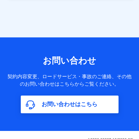
当社は株式会社NTTドコモ・フィナンシャルグループ
との間で、以下のとおり個人データを共同利用しま
す。
【共同して利用される利用データの項目】
当社または株式会社NTTドコモ・フィナンシャルグループが
サービス提供等を通じて取得した、以下の情報などの個人デ
お問い合わせ
ータ
基本情報
契約内容変更、ロードサービス・事故のご連絡、その他
氏名、電話番号、メールアドレス、お客さまの識別子、
のお問い合わせはこちらからご覧ください。
属性、連絡先、dポイントサービスのご利用に関する情
報。例として、dポイントカード番号、性別、年齢、家族
構成、住所、dポイント残高、dポイント利用履歴などが
お問い合わせはこちら
含まれます。
利用情報
当社または株式会社NTTドコモ・フィナンシャルグルー
プが提供する各種サービスなどのご契約・ご利用などに
関する情報。例として、当社または株式会社NTTドコ
モ・フィナンシャルグループが提供する各種サービスの