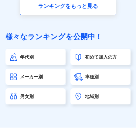
■生命保険
ランキングをもっと見る
アクサ生命保険株式会社（https://www.axa.co.jp/）
SBI生命保険株式会社（https://www.sbilife.co.jp/）
FWD生命保険株式会社（https://www.fwdlife.co.jp/）
ソニー生命保険株式会社
様々なランキングを公開中！
（https://www.sonylife.co.jp）
SOMPOひまわり生命保険株式会社
（https://www.himawari-life.co.jp/）
年代別
初めて加入の方
第一ネオ生命保険株式会社（https://neofirst.co.jp/）
大樹生命保険株式会社（https://www.taiju-life.co.jp）
太陽生命保険株式会社（https://www.taiyo-
メーカー別
車種別
seimei.co.jp）
チューリッヒ生命保険株式会社
（https://www.zurichlife.co.jp/）
男女別
地域別
東京海上日動あんしん生命保険株式会社
（https://www.tmn-anshin.co.jp/）
なないろ生命保険株式会社
（https://www.nanairolife.co.jp/）
日本生命保険相互会社（https://www.nissay.co.jp）
はなさく生命保険株式会社