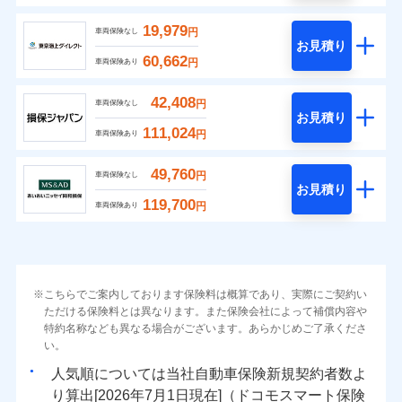
19,979
円
車両保険なし
お見積り
60,662
円
車両保険あり
42,408
円
車両保険なし
お見積り
111,024
円
車両保険あり
49,760
円
車両保険なし
お見積り
119,700
円
車両保険あり
こちらでご案内しております保険料は概算であり、実際にご契約い
ただける保険料とは異なります。また保険会社によって補償内容や
特約名称なども異なる場合がございます。あらかじめご了承くださ
い。
人気順については当社
新規契約者数よ
り算出[
年
月
日現在]（ドコモスマート保険