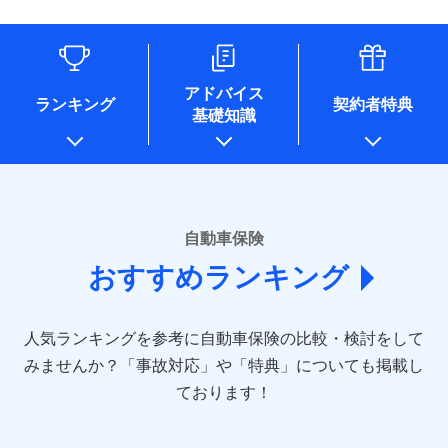
（なお、当社は複数の保険会社と取引があり、取得した個人
情報を取引のある他の保険会社の商品・サービスをご提案す
るために利用させていただくことがあります。）
各種セミナーの開催のため
コンサルティングサービスの実施のため
アドバイス
アンケートやキャンペーン等の実施のため
ランキング
契約者特典
基礎知識
上記に係る案内・手続き・管理等付帯業務を行うため
* 当社が委託を受けている保険会社の情報は、保険会社のホ
ームページに掲載しておりますので、ご確認ください。
■損害保険
あいおいニッセイ同和損害保険株式会社
自動車保険
(https://www.aioinissaydowa.co.jp/)
おすすめランキング
アクサ損害保険株式会社 (https://www.axa-
direct.co.jp/)
アニコム損害保険株式会社 (https://www.anicom-
人気ランキングを参考に自動車保険の比較・検討をして
sompo.co.jp/)
東京海上ダイレクト損害保険株式会社 (https://www.e-
みませんか？
「事故対応」や「特典」についても掲載し
design.net/)
ております！
AIG損害保険株式会社 (https://www.aig.co.jp/sonpo)
ＳＢＩ損害保険株式会社