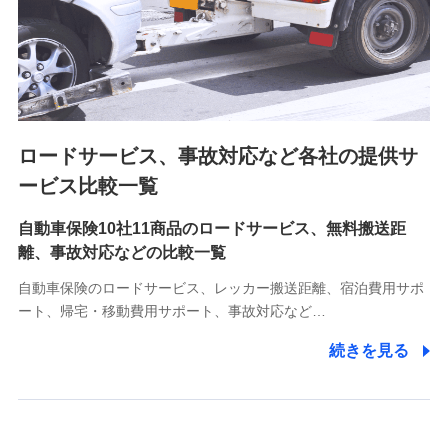
8.取引先個人情報
取引先としての選定業務、営業情報の提供業務、契約締結手
続き業務、取引管理業務、およびこれらに準ずる業務の遂行
のため
ロードサービス、事故対応など各社の提供サ
9.お問い合わせ情報
各種お問い合わせに対応するため
ービス比較一覧
自動車保険10社11商品のロードサービス、無料搬送距
10.受託業務の 個人情報
離、事故対応などの比較一覧
受託業務の遂行およびこれらに準ずる業務の遂行のため
自動車保険のロードサービス、レッカー搬送距離、宿泊費用サポ
11.マイカー通勤管理クラウド並びに法人向けASPサー
ート、帰宅・移動費用サポート、事故対応など…
ビスに関してのお問い合わせ情報
続きを見る
各種お問い合わせに対応するため
当社のサービスに関する情報提供や、皆様に有用なお知らせ
をお送りするため
アンケートの送付のため
当社のサービスや媒体の運営改善に必要なデータを解析し、