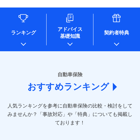
（なお、当社は複数の保険会社と取引があり、取得した個人
情報を取引のある他の保険会社の商品・サービスをご提案す
るために利用させていただくことがあります。）
各種セミナーの開催のため
コンサルティングサービスの実施のため
アドバイス
アンケートやキャンペーン等の実施のため
ランキング
契約者特典
基礎知識
上記に係る案内・手続き・管理等付帯業務を行うため
* 当社が委託を受けている保険会社の情報は、保険会社のホ
ームページに掲載しておりますので、ご確認ください。
■損害保険
あいおいニッセイ同和損害保険株式会社
自動車保険
(https://www.aioinissaydowa.co.jp/)
おすすめランキング
アクサ損害保険株式会社 (https://www.axa-
direct.co.jp/)
アニコム損害保険株式会社 (https://www.anicom-
人気ランキングを参考に自動車保険の比較・検討をして
sompo.co.jp/)
東京海上ダイレクト損害保険株式会社 (https://www.e-
みませんか？
「事故対応」や「特典」についても掲載し
design.net/)
ております！
AIG損害保険株式会社 (https://www.aig.co.jp/sonpo)
ＳＢＩ損害保険株式会社