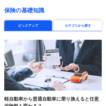
（https://www.life8739.co.jp/）
マニュライフ生命保険株式会社
保険の基礎知識
（https://www.manulife.co.jp/）
三井住友海上あいおい生命保険株式会社
（https://www.msa-life.co.jp/）
ピックアップ
カテゴリから探す
メットライフ生命株式会社(https://www.metlife.co.jp/)
メディケア生命保険株式会社
（https://www.medicarelife.com/）
■少額短期保険
株式会社アシロ少額短期保険 (https://kailash.co.jp/)
SBIいきいき少額短期保険会社 (https://www.i-
sedai.com/)
SBIペット少額短期保険株式会社 (https://www.sbipet-
ssi.co.jp/)
SBIリスタ少額短期保険会社
(https://www.jishin.co.jp/)
スマートプラス少額短期保険株式会社
（https://www.smartplus-insurance.com/）
軽自動車から普通自動車に乗り換えると任意
チューリッヒ少額短期保険株式会社
(https://www.zurichssi.co.jp/)