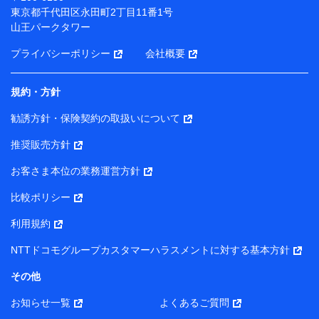
（各サービスで取得したサービス利用履歴、ウェブサイ
東京都千代田区永田町2丁目11番1号
トの閲覧履歴、購買履歴、ご契約内容等のパーソナルデ
山王パークタワー
ータを分析して、お客さまの趣味・嗜好・傾向に応じた
サービス・商品等に関するご提案や広告の配信等を行う
プライバシーポリシー
会社概要
ことがあります。）
各種セミナーの開催のため
コンサルティングサービスの実施のため
規約・方針
アンケートやキャンペーン等の実施のため
上記に係る案内・手続き・管理等付帯業務を行うため
勧誘方針・保険契約の取扱いについて
【当該個人データの管理について責任を有する者の名称・住
推奨販売方針
所・代表者名】
お客さま本位の業務運営方針
当該個人データを取り扱う各共同利用者（詳細は次のとお
り）
比較ポリシー
東京都千代田区永田町2丁目11番1号 山王パークタワー
利用規約
株式会社NTTドコモ・フィナンシャルグループ 代表取締役
社長 廣井 孝史
NTTドコモグループカスタマーハラスメントに対する基本方針
東京都中央区日本橋人形町2-14-10 アーバンネット日本橋
その他
ビル 3F
お知らせ一覧
よくあるご質問
株式会社ドコモ・インシュアランス 代表取締役社長 吉