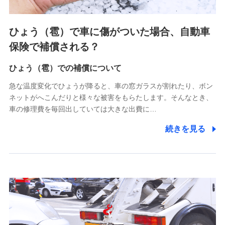
上記に係る連絡・手続き・管理等付帯業務を行うため
4.家族・友達紹介にて取得した個人情報
ひょう（雹）で車に傷がついた場合、自動車
被紹介者への連絡、及び当社と取引のあるもしくは委託を受
保険で補償される？
けている保険会社・提携会社の保険その他に関する情報を提
供し、金融商品等の契約を勧奨するため
ひょう（雹）での補償について
アンケートやキャンペーン等の実施のため
上記に係る連絡・手続き・管理等付帯業務を行うため
急な温度変化でひょうが降ると、車の窓ガラスが割れたり、ボン
ネットがへこんだりと様々な被害をもらたします。そんなとき、
5.通話録音にて取得する情報
車の修理費を毎回出していては大きな出費に…
電話対応の品質向上およびお問合せ内容の正確な把握のため
続きを見る
6.採用応募者の個人情報
採用選考および入社手続を実施するため
7.社員（従業者）の個人情報
人事･勤怠･健康・労務等の管理、給与支給、福利厚生・採用
退職関連処理等の各種手続きのため、当社と従業員または従
業員同士の連絡のため