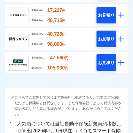
17,227
円
車両保険なし
お見積り
46,715
円
車両保険あり
40,728
円
車両保険なし
お見積り
98,880
円
車両保険あり
47,560
円
車両保険なし
お見積り
105,930
円
車両保険あり
こちらでご案内しております保険料は概算であり、実際にご契約い
ただける保険料とは異なります。また保険会社によって補償内容や
特約名称なども異なる場合がございます。あらかじめご了承くださ
い。
人気順については当社
新規契約者数よ
り算出[
年
月
日現在]（ドコモスマート保険