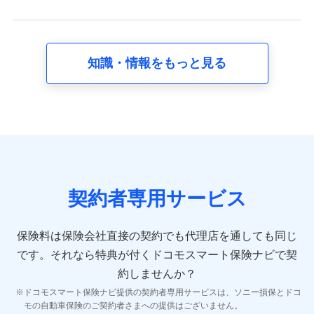
スに関して取得し、又は保有する情報。例として、見積
請求受付時、資料請求受付時又はユーザー登録受付時に
提供いただいた情報（氏名、住所、生年月日、性別、保
険契約者と被保険者の関係、保険加入の目的、保険商品
知識・情報をもっと見る
の内容、保険料、保険料のお支払方法、車のメーカーや
走行距離などの情報、建物の構造や築年数などの情報、
ペットの種類や年齢など）及びお客様との応対記録 （お
客様に提示した比較見積の試算結果情報、メールマガジ
ンを提供した際のメール内容や送信履歴の情報及び保険
の更改案内等を提供した際のメール内容や送信履歴など
の情報）が含まれます。
保険契約情報
当社又は株式会社NTTドコモが取得し、又は保有する保
険契約に関する情報。例として、保険契約者及び被保険
契約者専用サービス
者の氏名、住所、生年月日、性別、保険契約者と被保険
者の関係、保険加入の目的、保険商品の内容、保険料、
保険料のお支払方法、車のメーカーや走行距離などの情
保険料は保険会社直接の契約でも代理店を通しても同じ
報、建物の構造や築年数などの情報、ペットの種類や年
齢などの情報などが含まれます。
です。
それなら特典が付くドコモスマート保険ナビで契
約しませんか？
【共同して利用する者の範囲】
ドコモスマート保険ナビ提供の契約者専用サービスは、ソニー損保とドコ
当社
モの自動車保険のご契約者さまへの提供はございません。