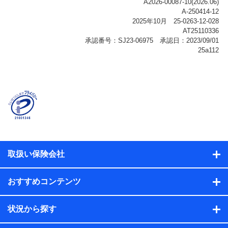
ご契約状態・ご利用履歴インターネット利用時の行動に
関する情報、アプリケーション利用時の行動に関する情
報、購入されたサービスや商品の名称・購入場所・決済
に関する情報、アンケートの回答に関する情報などが含
まれます。
保険関連サービス情報
当社または株式会社NTTドコモ・フィナンシャルグルー
プが提供する保険関連サービスに関して取得し、又は保
有する情報。例として、見積請求受付時、資料請求受付
時又はユーザー登録受付時に提供いただいた情報（氏
名、住所、生年月日、性別、保険契約者と被保険者の関
係、保険加入の目的、保険商品の内容、保険料、保険料
のお支払方法、車のメーカーや走行距離などの情報、建
物の構造や築年数などの情報、ペットの種類や年齢な
ど）及びお客様との応対記録（お客様に提示した比較見
積の試算結果情報、メールマガジンを提供した際のメー
取扱い保険会社
ル内容や送信履歴の情報及び保険の更改案内等を提供し
た際のメール内容や送信履歴などの情報）が含まれま
す。
おすすめコンテンツ
保険契約情報
当社または株式会社NTTドコモ・フィナンシャルグルー
プが取得し、又は保有する保険契約に関する情報。例と
状況から探す
して、保険契約者及び被保険者の氏名、住所、生年月
日、性別、保険契約者と被保険者の関係、保険加入の目