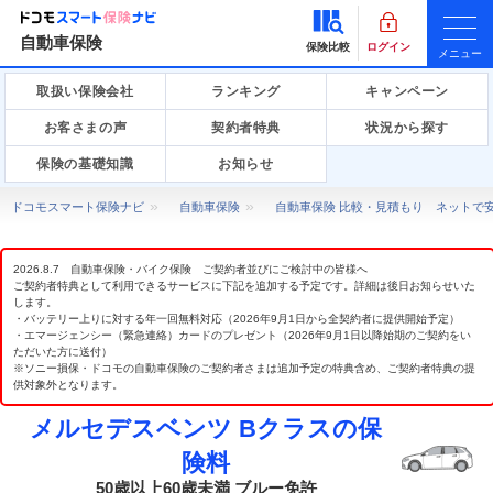
自動車保険
保険比較
ログイン
メニュー
取扱い保険会社
ランキング
キャンペーン
お客さまの声
契約者特典
状況から探す
保険の基礎知識
お知らせ
ドコモスマート保険ナビ
自動車保険
自動車保険 比較・見積もり ネットで
2026.8.7 自動車保険・バイク保険 ご契約者並びにご検討中の皆様へ
ご契約者特典として利用できるサービスに下記を追加する予定です。詳細は後日お知らせいた
します。
・バッテリー上りに対する年一回無料対応（2026年9月1日から全契約者に提供開始予定）
・エマージェンシー（緊急連絡）カードのプレゼント（2026年9月1日以降始期のご契約をい
ただいた方に送付）
※ソニー損保・ドコモの自動車保険のご契約者さまは追加予定の特典含め、ご契約者特典の提
供対象外となります。
メルセデスベンツ Bクラスの保
険料
50歳以上60歳未満 ブルー免許