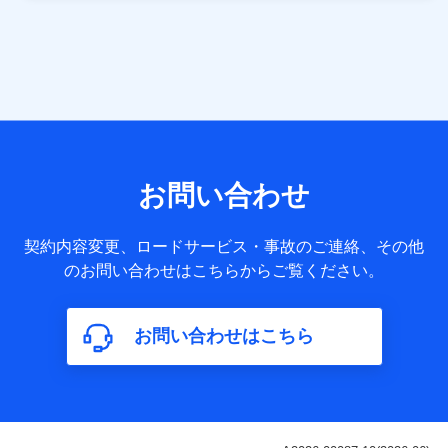
当社は株式会社NTTドコモ・フィナンシャルグループ
との間で、以下のとおり個人データを共同利用しま
す。
【共同して利用される利用データの項目】
当社または株式会社NTTドコモ・フィナンシャルグループが
サービス提供等を通じて取得した、以下の情報などの個人デ
お問い合わせ
ータ
基本情報
契約内容変更、ロードサービス・事故のご連絡、その他
氏名、電話番号、メールアドレス、お客さまの識別子、
のお問い合わせはこちらからご覧ください。
属性、連絡先、dポイントサービスのご利用に関する情
報。例として、dポイントカード番号、性別、年齢、家族
構成、住所、dポイント残高、dポイント利用履歴などが
お問い合わせはこちら
含まれます。
利用情報
当社または株式会社NTTドコモ・フィナンシャルグルー
プが提供する各種サービスなどのご契約・ご利用などに
関する情報。例として、当社または株式会社NTTドコ
モ・フィナンシャルグループが提供する各種サービスの