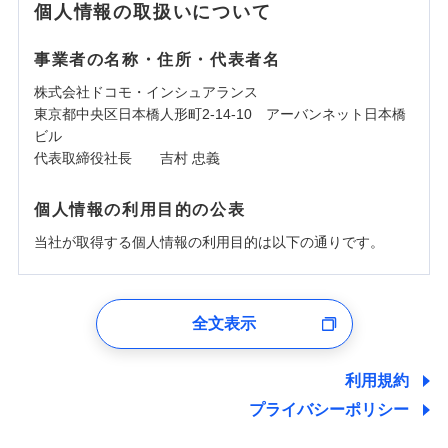
個人情報の取扱いについて
事業者の名称・住所・代表者名
株式会社ドコモ・インシュアランス
東京都中央区日本橋人形町2-14-10 アーバンネット日本橋
ビル
代表取締役社長 吉村 忠義
個人情報の利用目的の公表
当社が取得する個人情報の利用目的は以下の通りです。
1.見積請求受付時、資料請求受付時、ユーザー登録受
付時
全文表示
ユーザー登録受付および、管理のため
郵便、電話、およびＥメール等により、当社と取引のあるも
しくは委託を受けている保険会社・提携会社の保険その他に
利用規約
関する情報を提供し、金融商品等の契約を勧奨するため、ま
プライバシーポリシー
た維持管理等の委託業務遂行のため、またそれらに付帯、関
連する当社および提携会社のサービスを案内、提供するため