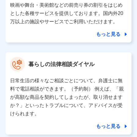
当該個人データを取り扱う各共同利用者（詳細は次のとお
映画や舞台・美術館などの前売り券の割引をはじめ
り）
とした各種サービスを提供しております。国内外20
東京都千代田区永田町2丁目11番1号 山王パークタワー
万以上の施設やサービスでご利用いただけます。
株式会社NTTドコモ 代表取締役社長 前田 義晃
もっと見る
東京都中央区日本橋人形町2-14-10 アーバンネット日本橋
ビル 3F
株式会社ドコモ・インシュアランス 代表取締役社長 吉
村 忠義
暮らしの法律相談ダイヤル
※ 当社および株式会社NTTドコモは、お客さまの情報を利
用させていただくにあたっては、「NTTドコモ パーソナル
日常生活の様々なご相談ごとについて、弁護士に無
データ憲章」に定める行動原則を順守します 。
※ パーソナルデータダッシュボードの「第三者提供の管
料で電話相談ができます。（予約制） 例えば、「親
理」の設定状態にかかわらず、共同利用する場合がありま
が高額な商品を契約してしまったが、取り消せます
す。
か？」といったトラブルについて、アドバイスが受
※ dポイントクラブ会員ではないお客さま（2019年12月11
けられます。
日以降、一度もdポイントクラブ会員であったことがないお
客さまに限る）に関する、2019年12月10日以前に取得した
もっと見る
個人データは、こちら の利用目的の範囲内に限って共同利
用します。