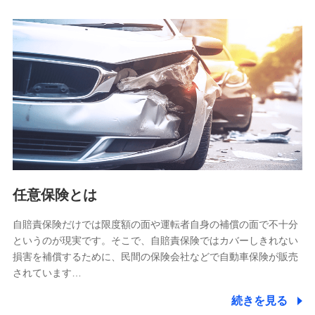
人データを共同利用します。
【共同して利用される利用データの項目】
当社又は株式会社NTTドコモがサービス提供等を通じて取得
した、以下の情報などの個人データ
基本情報
氏名、電話番号、メールアドレス、お客さまの識別子、
属性、連絡先、dポイントサービスのご利用に関する情
報。例として、dポイントカード番号、性別、年齢、家族
構成、住所、dポイント残高、dポイント利用履歴などが
含まれます。
利用情報
任意保険とは
当社又は株式会社NTTドコモが提供する各種サービスな
どのご契約・ご利用などに関する情報。例として、当社
又は株式会社NTTドコモが提供する各種サービスのご契
自賠責保険だけでは限度額の面や運転者自身の補償の面で不十分
約状態・ご利用履歴インターネット利用時の行動に関す
というのが現実です。そこで、自賠責保険ではカバーしきれない
る情報、アプリケーション利用時の行動に関する情報、
損害を補償するために、民間の保険会社などで自動車保険が販売
購入されたサービスや商品の名称・購入場所・決済に関
されています…
する情報、アンケートの回答に関する情報などが含まれ
ます。
続きを見る
保険関連サービス情報
当社又は株式会社NTTドコモが提供する保険関連サービ