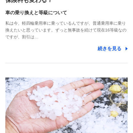
保険料も変わる？
Tokio Marine X少額短期保険株式会社
(https://www.tokiomarine-x.co.jp/)
車の乗り換えと等級について
ペットメディカルサポート株式会社
私は今、軽四輪乗用車に乗っているんですが、普通乗用車に乗り
(https://pshoken.co.jp/)
換えたいと思っています。ずっと無事故を続けて現在16等級なの
リトルファミリー少額短期保険株式会社
ですが、割引は…
(https://www.littlefamily-ssi.com/)
続きを見る
2.共同募集を行う代理店から受領する個人情報
郵便、電話、およびＥメール等により、当社と取引のあるも
しくは委託を受けている保険会社・提携会社の保険その他に
関する情報を提供し、金融商品等の契約を勧奨するため、ま
た維持管理等の委託業務遂行のため、またそれらに付帯、関
連する当社および提携会社のサービスを案内、提供するため
（なお、当社は複数の保険会社と取引があり、取得した個人
情報を取引のある他の保険会社の商品・サービスをご提案す
るために利用させていただくことがあります。）
上記に係る連絡・手続き・管理等付帯業務を行うため
3.セミナー募集サイトから取得した個人情報
各種セミナーの案内、開催のため