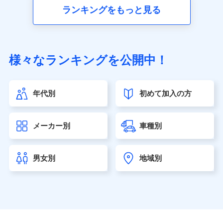
■生命保険
ランキングをもっと見る
アクサ生命保険株式会社（https://www.axa.co.jp/）
SBI生命保険株式会社（https://www.sbilife.co.jp/）
FWD生命保険株式会社（https://www.fwdlife.co.jp/）
ソニー生命保険株式会社
様々なランキングを公開中！
（https://www.sonylife.co.jp）
SOMPOひまわり生命保険株式会社
（https://www.himawari-life.co.jp/）
年代別
初めて加入の方
第一ネオ生命保険株式会社（https://neofirst.co.jp/）
大樹生命保険株式会社（https://www.taiju-life.co.jp）
太陽生命保険株式会社（https://www.taiyo-
メーカー別
車種別
seimei.co.jp）
チューリッヒ生命保険株式会社
（https://www.zurichlife.co.jp/）
男女別
地域別
東京海上日動あんしん生命保険株式会社
（https://www.tmn-anshin.co.jp/）
なないろ生命保険株式会社
（https://www.nanairolife.co.jp/）
日本生命保険相互会社（https://www.nissay.co.jp）
はなさく生命保険株式会社