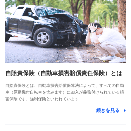
分析するため
当社の対応品質向上やお問い合わせ内容の正確な把握のため
個人情報保護管理者の職名、連絡先
株式会社ドコモ・インシュアランス 営業部長
〒103-0013 東京都中央区日本橋人形町2-14-10 アーバン
ネット日本橋ビル 3F
株式会社ドコモ・インシュアランス
個人情報の第三者提供について
当社ではご本人の同意がある場合または法令に基づく場合を
自賠責保険（自動車損害賠償責任保険）とは
除き、第三者に提供いたしません。
自賠責保険とは、自動車損害賠償保障法によって、すべての自動
業務の委託
車（原動機付自転車を含みます）に加入が義務付けられている損
当社は利用目的の達成に必要な範囲内において個人情報の取
害保険です。強制保険といわれています…
り扱いの全部または一部を委託する場合があります。
続きを見る
個人データの共同利用
当社は株式会社NTTドコモとの間で、以下のとおり個