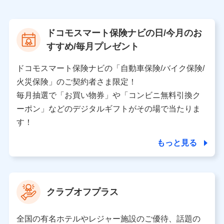
株式会社NTTドコモ
【利用する者の利用目的】
ドコモスマート保険ナビの日/今月のお
当社又は株式会社NTTドコモが提供する保険関連サービ
すすめ/毎月プレゼント
スにおけるユーザ登録受付および管理のため
当社又は株式会社NTTドコモと取引のあるもしくは委託
を受けている保険会社・提携会社の保険その他に関する
ドコモスマート保険ナビの「自動車保険/バイク保険/
情報を提供するため、また維持管理等の委託業務遂行の
火災保険」のご契約者さま限定！
ため、またそれらに付帯、関連する当社、株式会社NTT
ドコモおよび提携会社のサービスを案内、提供するため
毎月抽選で「お買い物券」や「コンビニ無料引換ク
（各サービスで取得したサービス利用履歴、ウェブサイ
ーポン」などのデジタルギフトがその場で当たりま
トの閲覧履歴、購買履歴、ご契約内容等のパーソナルデ
ータを分析して、お客さまの趣味・嗜好・傾向に応じた
す！
サービス・商品等に関するご提案や広告の配信等を行う
ことがあります。）
もっと見る
各種セミナーの開催のため
コンサルティングサービスの実施のため
アンケートやキャンペーン等の実施のため
上記に係る案内・手続き・管理等付帯業務を行うため
クラブオフプラス
【当該個人データの管理について責任を有する者の名称・住
所・代表者名】
全国の有名ホテルやレジャー施設のご優待、話題の