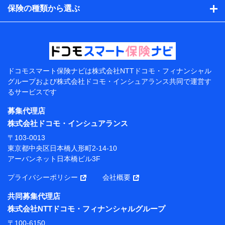
的、保険商品の内容、保険料、保険料のお支払方法、車
保険の種類から選ぶ
のメーカーや走行距離などの情報、建物の構造や築年数
などの情報、ペットの種類や年齢などの情報などが含ま
れます。
提供当事者から受領当事者が個人データを取得する方法
電子的・電磁的方法等
【共同して利用する者の範囲】
ドコモスマート保険ナビは
株式会社NTTドコモ・フィナンシャル
グループおよび
株式会社ドコモ・インシュアランス共同で
運営す
当社
るサービスです
株式会社NTTドコモ・フィナンシャルグループ
募集代理店
【利用目的】
株式会社ドコモ・インシュアランス
当社または株式会社NTTドコモ・フィナンシャルグルー
〒103-0013
プが提供する保険関連サービスにおけるユーザー登録受
東京都中央区日本橋人形町2-14-10
付および管理のため
アーバンネット日本橋ビル3F
当社または株式会社NTTドコモ・フィナンシャルグルー
プと取引のあるもしくは委託を受けている保険会社・提
プライバシーポリシー
会社概要
携会社の保険その他に関する情報を提供するため、また
維持管理等の委託業務遂行のため、またそれらに付帯、
共同募集代理店
関連する当社または株式会社NTTドコモ・フィナンシャ
株式会社NTTドコモ・フィナンシャルグループ
ルグループおよび提携会社のサービスを案内、提供する
ため
〒100-6150