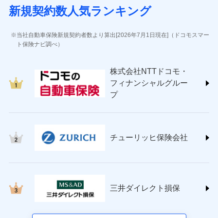
(https://www.sbisonpo.co.jp/)
新規契約数人気ランキング
ジェイアイ傷害火災保険株式会社
(https://www.jihoken.co.jp/)
ソニー損害保険株式会社
当社自動車保険新規契約者数より算出[2026年7月1日現在]（ドコモスマー
(https://www.sonysonpo.co.jp/)
ト保険ナビ調べ）
損害保険ジャパン株式会社 (https://www.sompo-
japan.co.jp/)
株式会社NTTドコモ・
ＳＯＭＰＯダイレクト損害保険株式会社
フィナンシャルグルー
(https://www.sompo-direct.co.jp/)
プ
チューリッヒ保険会社 (https://www.zurich.co.jp/)
東京海上日動火災保険株式会社
(https://www.tokiomarine-nichido.co.jp/)
日新火災海上保険株式会社
チューリッヒ保険会社
(https://www.nisshinfire.co.jp/)
ペット＆ファミリー損害保険株式会社
(https://www.petfamilyins.co.jp/)
三井住友海上火災保険株式会社 (https://www.ms-
ins.com/)
三井ダイレクト損保
三井ダイレクト損害保険株式会社
(https://www.mitsui-direct.co.jp/)