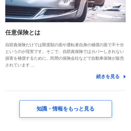
属性、連絡先、dポイントサービスのご利用に関する情
報。例として、dポイントカード番号、性別、年齢、家族
構成、住所、dポイント残高、dポイント利用履歴などが
含まれます。
利用情報
任意保険とは
当社又は株式会社NTTドコモが提供する各種サービスな
どのご契約・ご利用などに関する情報。例として、当社
又は株式会社NTTドコモが提供する各種サービスのご契
自賠責保険だけでは限度額の面や運転者自身の補償の面で不十分
約状態・ご利用履歴インターネット利用時の行動に関す
というのが現実です。そこで、自賠責保険ではカバーしきれない
る情報、アプリケーション利用時の行動に関する情報、
損害を補償するために、民間の保険会社などで自動車保険が販売
購入されたサービスや商品の名称・購入場所・決済に関
されています…
する情報、アンケートの回答に関する情報などが含まれ
ます。
続きを見る
保険関連サービス情報
当社又は株式会社NTTドコモが提供する保険関連サービ
スに関して取得し、又は保有する情報。例として、見積
請求受付時、資料請求受付時又はユーザー登録受付時に
提供いただいた情報（氏名、住所、生年月日、性別、保
険契約者と被保険者の関係、保険加入の目的、保険商品
知識・情報をもっと見る
の内容、保険料、保険料のお支払方法、車のメーカーや
走行距離などの情報、建物の構造や築年数などの情報、
ペットの種類や年齢など）及びお客様との応対記録 （お
客様に提示した比較見積の試算結果情報、メールマガジ