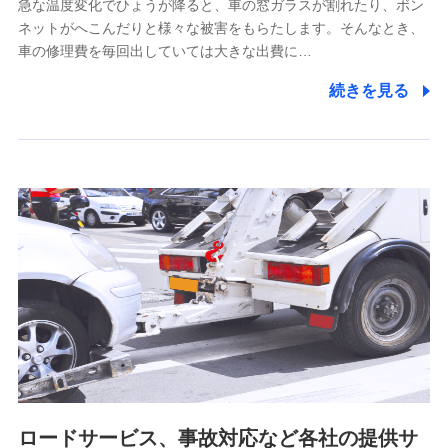
急な温度変化でひょうが降ると、車の窓ガラスが割れたり、ボン
ネットがへこんだりと様々な被害をもらたします。そんなとき、
5.通話録音にて取得する情報
車の修理費を毎回出していては大きな出費に…
電話対応の品質向上およびお問合せ内容の正確な把握のため
続きを見る
6.採用応募者の個人情報
採用選考および入社手続を実施するため
7.社員（従業者）の個人情報
人事･勤怠･健康・労務等の管理、給与支給、福利厚生・採用
退職関連処理等の各種手続きのため、当社と従業員または従
業員同士の連絡のため
8.取引先個人情報
取引先としての選定業務、営業情報の提供業務、契約締結手
続き業務、取引管理業務、およびこれらに準ずる業務の遂行
のため
ロードサービス、事故対応など各社の提供サ
9.お問い合わせ情報