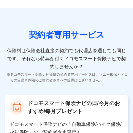
ンを提供した際のメール内容や送信履歴の情報及び保険
の更改案内等を提供した際のメール内容や送信履歴など
の情報）が含まれます。
保険契約情報
当社又は株式会社NTTドコモが取得し、又は保有する保
険契約に関する情報。例として、保険契約者及び被保険
契約者専用サービス
者の氏名、住所、生年月日、性別、保険契約者と被保険
者の関係、保険加入の目的、保険商品の内容、保険料、
保険料のお支払方法、車のメーカーや走行距離などの情
保険料は保険会社直接の契約でも代理店を通しても同じ
報、建物の構造や築年数などの情報、ペットの種類や年
齢などの情報などが含まれます。
です。
それなら特典が付くドコモスマート保険ナビで契
約しませんか？
【共同して利用する者の範囲】
ドコモスマート保険ナビ提供の契約者専用サービスは、ソニー損保とドコ
当社
モの自動車保険のご契約者さまへの提供はございません。
株式会社NTTドコモ
【利用する者の利用目的】
ドコモスマート保険ナビの日/今月のお
当社又は株式会社NTTドコモが提供する保険関連サービ
すすめ/毎月プレゼント
スにおけるユーザ登録受付および管理のため
当社又は株式会社NTTドコモと取引のあるもしくは委託
を受けている保険会社・提携会社の保険その他に関する
ドコモスマート保険ナビの「自動車保険/バイク保険/
情報を提供するため、また維持管理等の委託業務遂行の
火災保険」のご契約者さま限定！