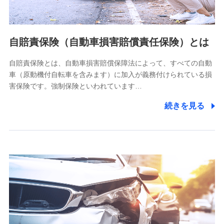
個人情報の第三者提供について
当社ではご本人の同意がある場合または法令に基づく場合を
自賠責保険（自動車損害賠償責任保険）とは
除き、第三者に提供いたしません。
自賠責保険とは、自動車損害賠償保障法によって、すべての自動
業務の委託
車（原動機付自転車を含みます）に加入が義務付けられている損
当社は利用目的の達成に必要な範囲内において個人情報の取
害保険です。強制保険といわれています…
り扱いの全部または一部を委託する場合があります。
続きを見る
個人データの共同利用
当社は株式会社NTTドコモとの間で、以下のとおり個
人データを共同利用します。
【共同して利用される利用データの項目】
当社又は株式会社NTTドコモがサービス提供等を通じて取得
した、以下の情報などの個人データ
基本情報
氏名、電話番号、メールアドレス、お客さまの識別子、