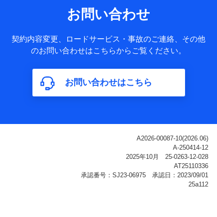
サービス提供等を通じて取得した、以下の情報などの個人デ
お問い合わせ
ータ
基本情報
契約内容変更、ロードサービス・事故のご連絡、その他
氏名、電話番号、メールアドレス、お客さまの識別子、
のお問い合わせはこちらからご覧ください。
属性、連絡先、dポイントサービスのご利用に関する情
報。例として、dポイントカード番号、性別、年齢、家族
構成、住所、dポイント残高、dポイント利用履歴などが
お問い合わせはこちら
含まれます。
利用情報
当社または株式会社NTTドコモ・フィナンシャルグルー
プが提供する各種サービスなどのご契約・ご利用などに
関する情報。例として、当社または株式会社NTTドコ
モ・フィナンシャルグループが提供する各種サービスの
ご契約状態・ご利用履歴インターネット利用時の行動に
関する情報、アプリケーション利用時の行動に関する情
報、購入されたサービスや商品の名称・購入場所・決済
に関する情報、アンケートの回答に関する情報などが含
まれます。
保険関連サービス情報
当社または株式会社NTTドコモ・フィナンシャルグルー
プが提供する保険関連サービスに関して取得し、又は保
有する情報。例として、見積請求受付時、資料請求受付