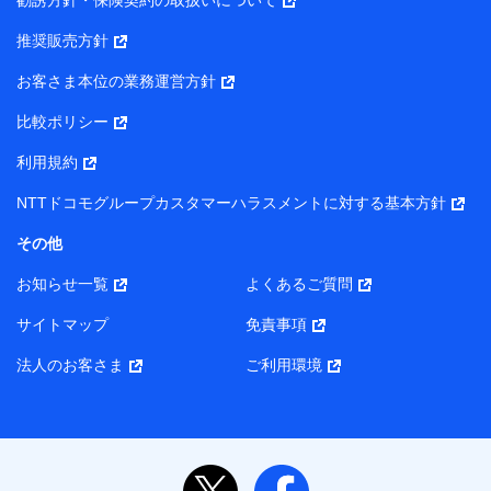
勧誘方針・保険契約の取扱いについて
【当該個人データの管理について責任を有する者の名称・住
推奨販売方針
所・代表者名】
お客さま本位の業務運営方針
当該個人データを取り扱う各共同利用者（詳細は次のとお
り）
比較ポリシー
東京都千代田区永田町2丁目11番1号 山王パークタワー
利用規約
株式会社NTTドコモ・フィナンシャルグループ 代表取締役
社長 廣井 孝史
NTTドコモグループカスタマーハラスメントに対する基本方針
東京都中央区日本橋人形町2-14-10 アーバンネット日本橋
その他
ビル 3F
お知らせ一覧
よくあるご質問
株式会社ドコモ・インシュアランス 代表取締役社長 吉
村 忠義
サイトマップ
免責事項
また当社は、オンライン面談による保険のご相談にあたっ
法人のお客さま
ご利用環境
て、以下の提携代理店とお客様の個人データを共同利用する
ことがあります。
1. 共同利用する個人データの項目