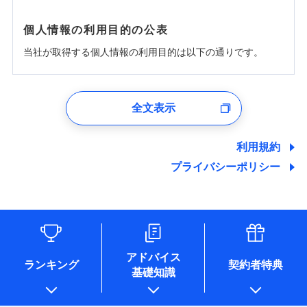
個人情報の利用目的の公表
当社が取得する個人情報の利用目的は以下の通りです。
1.見積請求受付時、資料請求受付時、ユーザー登録受
付時
全文表示
ユーザー登録受付および、管理のため
郵便、電話、およびＥメール等により、当社と取引のあるも
しくは委託を受けている保険会社・提携会社の保険その他に
利用規約
関する情報を提供し、金融商品等の契約を勧奨するため、ま
プライバシーポリシー
た維持管理等の委託業務遂行のため、またそれらに付帯、関
連する当社および提携会社のサービスを案内、提供するため
（なお、当社は複数の保険会社と取引があり、取得した個人
情報を取引のある他の保険会社の商品・サービスをご提案す
るために利用させていただくことがあります。）
各種セミナーの開催のため
コンサルティングサービスの実施のため
アドバイス
アンケートやキャンペーン等の実施のため
ランキング
契約者特典
基礎知識
上記に係る案内・手続き・管理等付帯業務を行うため
* 当社が委託を受けている保険会社の情報は、保険会社のホ
ームページに掲載しておりますので、ご確認ください。