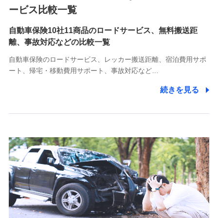
各種お問い合わせに対応するため
ービス比較一覧
自動車保険10社11商品のロードサービス、無料搬送距
10.受託業務の 個人情報
離、事故対応などの比較一覧
受託業務の遂行およびこれらに準ずる業務の遂行のため
自動車保険のロードサービス、レッカー搬送距離、宿泊費用サポ
11.マイカー通勤管理クラウド並びに法人向けASPサー
ート、帰宅・移動費用サポート、事故対応など…
ビスに関してのお問い合わせ情報
続きを見る
各種お問い合わせに対応するため
当社のサービスに関する情報提供や、皆様に有用なお知らせ
をお送りするため
アンケートの送付のため
当社のサービスや媒体の運営改善に必要なデータを解析し、
分析するため
当社の対応品質向上やお問い合わせ内容の正確な把握のため
個人情報保護管理者の職名、連絡先
株式会社ドコモ・インシュアランス 営業部長
〒103-0013 東京都中央区日本橋人形町2-14-10 アーバン
ネット日本橋ビル 3F
株式会社ドコモ・インシュアランス