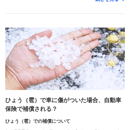
2.共同募集を行う代理店から受領する個人情報
郵便、電話、およびＥメール等により、当社と取引のあるも
しくは委託を受けている保険会社・提携会社の保険その他に
関する情報を提供し、金融商品等の契約を勧奨するため、ま
た維持管理等の委託業務遂行のため、またそれらに付帯、関
連する当社および提携会社のサービスを案内、提供するため
（なお、当社は複数の保険会社と取引があり、取得した個人
情報を取引のある他の保険会社の商品・サービスをご提案す
るために利用させていただくことがあります。）
上記に係る連絡・手続き・管理等付帯業務を行うため
3.セミナー募集サイトから取得した個人情報
各種セミナーの案内、開催のため
上記に係る連絡・手続き・管理等付帯業務を行うため
4.家族・友達紹介にて取得した個人情報
ひょう（雹）で車に傷がついた場合、自動車
被紹介者への連絡、及び当社と取引のあるもしくは委託を受
保険で補償される？
けている保険会社・提携会社の保険その他に関する情報を提
供し、金融商品等の契約を勧奨するため
ひょう（雹）での補償について
アンケートやキャンペーン等の実施のため
上記に係る連絡・手続き・管理等付帯業務を行うため