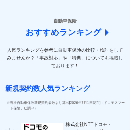
■損害保険
あいおいニッセイ同和損害保険株式会社
自動車保険
(https://www.aioinissaydowa.co.jp/)
おすすめランキング
アクサ損害保険株式会社 (https://www.axa-
direct.co.jp/)
アニコム損害保険株式会社 (https://www.anicom-
人気ランキングを参考に自動車保険の比較・検討をして
sompo.co.jp/)
東京海上ダイレクト損害保険株式会社 (https://www.e-
みませんか？
「事故対応」や「特典」についても掲載し
design.net/)
ております！
AIG損害保険株式会社 (https://www.aig.co.jp/sonpo)
ＳＢＩ損害保険株式会社
(https://www.sbisonpo.co.jp/)
新規契約数人気ランキング
ジェイアイ傷害火災保険株式会社
(https://www.jihoken.co.jp/)
ソニー損害保険株式会社
当社自動車保険新規契約者数より算出[2026年7月1日現在]（ドコモスマー
(https://www.sonysonpo.co.jp/)
ト保険ナビ調べ）
損害保険ジャパン株式会社 (https://www.sompo-
japan.co.jp/)
株式会社NTTドコモ・
ＳＯＭＰＯダイレクト損害保険株式会社