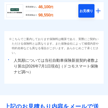
46,100
円
車両保険なし
お見積り
98,550
円
車両保険あり
こちらでご案内しております保険料は概算であり、実際にご契約い
ただける保険料とは異なります。また保険会社によって補償内容や
特約名称なども異なる場合がございます。あらかじめご了承くださ
い。
人気順については当社
新規契約者数よ
り算出[
年
月
日現在]（ドコモスマート保険
ナビ調べ）
上記のお見積もり内容をメールで送