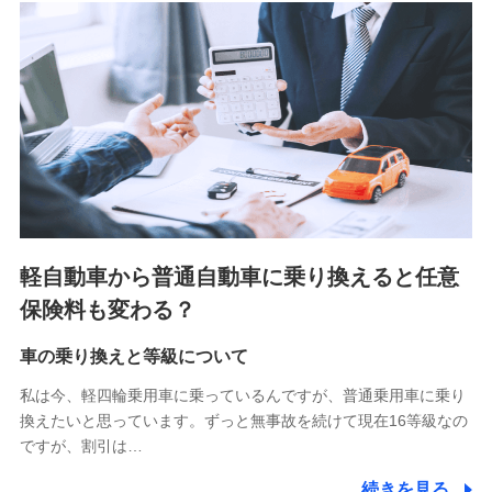
■少額短期保険
株式会社アシロ少額短期保険 (https://kailash.co.jp/)
SBIいきいき少額短期保険会社 (https://www.i-
sedai.com/)
SBIペット少額短期保険株式会社 (https://www.sbipet-
ssi.co.jp/)
SBIリスタ少額短期保険会社
(https://www.jishin.co.jp/)
スマートプラス少額短期保険株式会社
（https://www.smartplus-insurance.com/）
軽自動車から普通自動車に乗り換えると任意
チューリッヒ少額短期保険株式会社
保険料も変わる？
(https://www.zurichssi.co.jp/)
Tokio Marine X少額短期保険株式会社
(https://www.tokiomarine-x.co.jp/)
車の乗り換えと等級について
ペットメディカルサポート株式会社
私は今、軽四輪乗用車に乗っているんですが、普通乗用車に乗り
(https://pshoken.co.jp/)
換えたいと思っています。ずっと無事故を続けて現在16等級なの
リトルファミリー少額短期保険株式会社
ですが、割引は…
(https://www.littlefamily-ssi.com/)
続きを見る