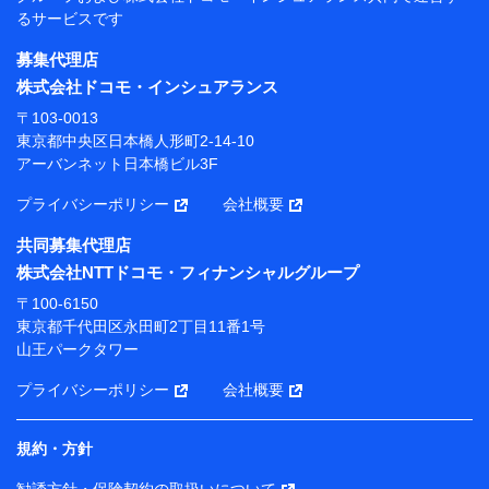
当社
るサービスです
株式会社NTTドコモ・フィナンシャルグループ
募集代理店
【利用目的】
株式会社ドコモ・インシュアランス
当社または株式会社NTTドコモ・フィナンシャルグルー
〒103-0013
プが提供する保険関連サービスにおけるユーザー登録受
東京都中央区日本橋人形町2-14-10
付および管理のため
アーバンネット日本橋ビル3F
当社または株式会社NTTドコモ・フィナンシャルグルー
プと取引のあるもしくは委託を受けている保険会社・提
プライバシーポリシー
会社概要
携会社の保険その他に関する情報を提供するため、また
維持管理等の委託業務遂行のため、またそれらに付帯、
共同募集代理店
関連する当社または株式会社NTTドコモ・フィナンシャ
株式会社NTTドコモ・フィナンシャルグループ
ルグループおよび提携会社のサービスを案内、提供する
ため
〒100-6150
（各サービスで取得したサービス利用履歴、ウェブサイ
東京都千代田区永田町2丁目11番1号
トの閲覧履歴、購買履歴、ご契約内容等のパーソナルデ
山王パークタワー
ータを分析して、お客さまの趣味・嗜好・傾向に応じた
サービス・商品等に関するご提案や広告の配信等を行う
プライバシーポリシー
会社概要
ことがあります。）
各種セミナーの開催のため
コンサルティングサービスの実施のため
規約・方針
アンケートやキャンペーン等の実施のため
上記に係る案内・手続き・管理等付帯業務を行うため