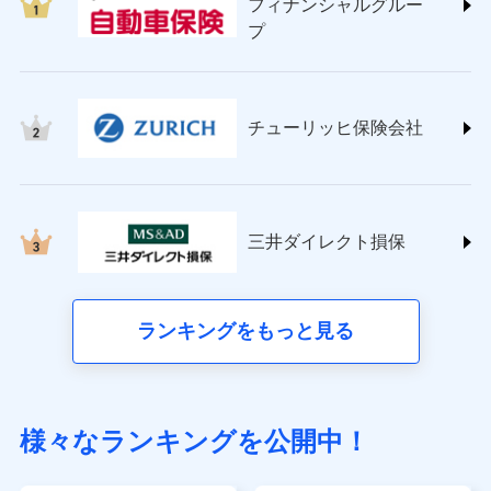
フィナンシャルグルー
(https://www.sompo-direct.co.jp/)
プ
チューリッヒ保険会社 (https://www.zurich.co.jp/)
東京海上日動火災保険株式会社
(https://www.tokiomarine-nichido.co.jp/)
日新火災海上保険株式会社
チューリッヒ保険会社
(https://www.nisshinfire.co.jp/)
ペット＆ファミリー損害保険株式会社
(https://www.petfamilyins.co.jp/)
三井住友海上火災保険株式会社 (https://www.ms-
ins.com/)
三井ダイレクト損保
三井ダイレクト損害保険株式会社
(https://www.mitsui-direct.co.jp/)
■生命保険
ランキングをもっと見る
アクサ生命保険株式会社（https://www.axa.co.jp/）
SBI生命保険株式会社（https://www.sbilife.co.jp/）
FWD生命保険株式会社（https://www.fwdlife.co.jp/）
ソニー生命保険株式会社
様々なランキングを公開中！
（https://www.sonylife.co.jp）
SOMPOひまわり生命保険株式会社