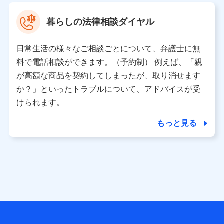
村 忠義
暮らしの法律相談ダイヤル
※ 当社および株式会社NTTドコモは、お客さまの情報を利
用させていただくにあたっては、「NTTドコモ パーソナル
日常生活の様々なご相談ごとについて、弁護士に無
データ憲章」に定める行動原則を順守します 。
※ パーソナルデータダッシュボードの「第三者提供の管
料で電話相談ができます。（予約制） 例えば、「親
理」の設定状態にかかわらず、共同利用する場合がありま
が高額な商品を契約してしまったが、取り消せます
す。
か？」といったトラブルについて、アドバイスが受
※ dポイントクラブ会員ではないお客さま（2019年12月11
けられます。
日以降、一度もdポイントクラブ会員であったことがないお
客さまに限る）に関する、2019年12月10日以前に取得した
もっと見る
個人データは、こちら の利用目的の範囲内に限って共同利
用します。
当社は株式会社NTTドコモ・フィナンシャルグループ
との間で、以下のとおり個人データを共同利用しま
す。
【共同して利用される利用データの項目】
当社または株式会社NTTドコモ・フィナンシャルグループが