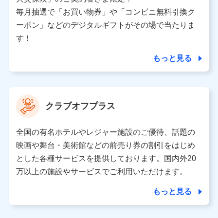
ため、またそれらに付帯、関連する当社、株式会社NTT
ドコモおよび提携会社のサービスを案内、提供するため
毎月抽選で「お買い物券」や「コンビニ無料引換ク
（各サービスで取得したサービス利用履歴、ウェブサイ
ーポン」などのデジタルギフトがその場で当たりま
トの閲覧履歴、購買履歴、ご契約内容等のパーソナルデ
ータを分析して、お客さまの趣味・嗜好・傾向に応じた
す！
サービス・商品等に関するご提案や広告の配信等を行う
ことがあります。）
もっと見る
各種セミナーの開催のため
コンサルティングサービスの実施のため
アンケートやキャンペーン等の実施のため
上記に係る案内・手続き・管理等付帯業務を行うため
クラブオフプラス
【当該個人データの管理について責任を有する者の名称・住
所・代表者名】
全国の有名ホテルやレジャー施設のご優待、話題の
当該個人データを取り扱う各共同利用者（詳細は次のとお
映画や舞台・美術館などの前売り券の割引をはじめ
り）
とした各種サービスを提供しております。国内外20
東京都千代田区永田町2丁目11番1号 山王パークタワー
万以上の施設やサービスでご利用いただけます。
株式会社NTTドコモ 代表取締役社長 前田 義晃
もっと見る
東京都中央区日本橋人形町2-14-10 アーバンネット日本橋
ビル 3F
株式会社ドコモ・インシュアランス 代表取締役社長 吉