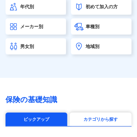
（https://www.himawari-life.co.jp/）
年代別
初めて加入の方
第一ネオ生命保険株式会社（https://neofirst.co.jp/）
大樹生命保険株式会社（https://www.taiju-life.co.jp）
太陽生命保険株式会社（https://www.taiyo-
メーカー別
車種別
seimei.co.jp）
チューリッヒ生命保険株式会社
（https://www.zurichlife.co.jp/）
男女別
地域別
東京海上日動あんしん生命保険株式会社
（https://www.tmn-anshin.co.jp/）
なないろ生命保険株式会社
（https://www.nanairolife.co.jp/）
日本生命保険相互会社（https://www.nissay.co.jp）
はなさく生命保険株式会社
（https://www.life8739.co.jp/）
マニュライフ生命保険株式会社
保険の基礎知識
（https://www.manulife.co.jp/）
三井住友海上あいおい生命保険株式会社
（https://www.msa-life.co.jp/）
ピックアップ
カテゴリから探す
メットライフ生命株式会社(https://www.metlife.co.jp/)
メディケア生命保険株式会社
（https://www.medicarelife.com/）