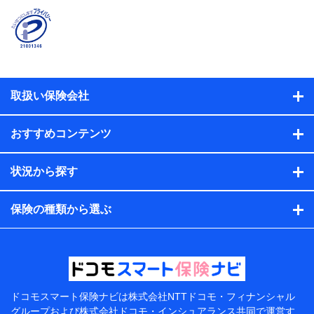
時又はユーザー登録受付時に提供いただいた情報（氏
名、住所、生年月日、性別、保険契約者と被保険者の関
係、保険加入の目的、保険商品の内容、保険料、保険料
のお支払方法、車のメーカーや走行距離などの情報、建
物の構造や築年数などの情報、ペットの種類や年齢な
ど）及びお客様との応対記録（お客様に提示した比較見
積の試算結果情報、メールマガジンを提供した際のメー
取扱い保険会社
ル内容や送信履歴の情報及び保険の更改案内等を提供し
た際のメール内容や送信履歴などの情報）が含まれま
す。
おすすめコンテンツ
保険契約情報
当社または株式会社NTTドコモ・フィナンシャルグルー
プが取得し、又は保有する保険契約に関する情報。例と
状況から探す
して、保険契約者及び被保険者の氏名、住所、生年月
日、性別、保険契約者と被保険者の関係、保険加入の目
的、保険商品の内容、保険料、保険料のお支払方法、車
保険の種類から選ぶ
のメーカーや走行距離などの情報、建物の構造や築年数
などの情報、ペットの種類や年齢などの情報などが含ま
れます。
提供当事者から受領当事者が個人データを取得する方法
電子的・電磁的方法等
【共同して利用する者の範囲】
ドコモスマート保険ナビは
株式会社NTTドコモ・フィナンシャル
グループおよび
株式会社ドコモ・インシュアランス共同で
運営す