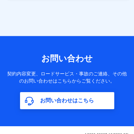
当社は株式会社NTTドコモ・フィナンシャルグループ
との間で、以下のとおり個人データを共同利用しま
す。
【共同して利用される利用データの項目】
当社または株式会社NTTドコモ・フィナンシャルグループが
サービス提供等を通じて取得した、以下の情報などの個人デ
お問い合わせ
ータ
基本情報
契約内容変更、ロードサービス・事故のご連絡、その他
氏名、電話番号、メールアドレス、お客さまの識別子、
のお問い合わせはこちらからご覧ください。
属性、連絡先、dポイントサービスのご利用に関する情
報。例として、dポイントカード番号、性別、年齢、家族
構成、住所、dポイント残高、dポイント利用履歴などが
お問い合わせはこちら
含まれます。
利用情報
当社または株式会社NTTドコモ・フィナンシャルグルー
プが提供する各種サービスなどのご契約・ご利用などに
関する情報。例として、当社または株式会社NTTドコ
モ・フィナンシャルグループが提供する各種サービスの