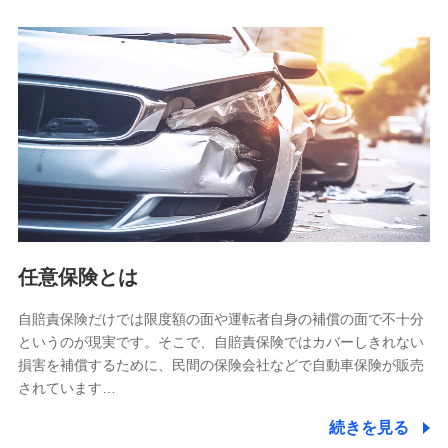
人データを共同利用します。
【共同して利用される利用データの項目】
当社又は株式会社NTTドコモがサービス提供等を通じて取得
した、以下の情報などの個人データ
基本情報
氏名、電話番号、メールアドレス、お客さまの識別子、
属性、連絡先、dポイントサービスのご利用に関する情
報。例として、dポイントカード番号、性別、年齢、家族
構成、住所、dポイント残高、dポイント利用履歴などが
含まれます。
利用情報
任意保険とは
当社又は株式会社NTTドコモが提供する各種サービスな
どのご契約・ご利用などに関する情報。例として、当社
又は株式会社NTTドコモが提供する各種サービスのご契
自賠責保険だけでは限度額の面や運転者自身の補償の面で不十分
約状態・ご利用履歴インターネット利用時の行動に関す
というのが現実です。そこで、自賠責保険ではカバーしきれない
る情報、アプリケーション利用時の行動に関する情報、
損害を補償するために、民間の保険会社などで自動車保険が販売
購入されたサービスや商品の名称・購入場所・決済に関
されています…
する情報、アンケートの回答に関する情報などが含まれ
ます。
続きを見る
保険関連サービス情報
当社又は株式会社NTTドコモが提供する保険関連サービ