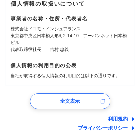
個人情報の取扱いについて
事業者の名称・住所・代表者名
株式会社ドコモ・インシュアランス
東京都中央区日本橋人形町2-14-10 アーバンネット日本橋
ビル
代表取締役社長 吉村 忠義
個人情報の利用目的の公表
当社が取得する個人情報の利用目的は以下の通りです。
1.見積請求受付時、資料請求受付時、ユーザー登録受
付時
全文表示
ユーザー登録受付および、管理のため
郵便、電話、およびＥメール等により、当社と取引のあるも
しくは委託を受けている保険会社・提携会社の保険その他に
利用規約
関する情報を提供し、金融商品等の契約を勧奨するため、ま
プライバシーポリシー
た維持管理等の委託業務遂行のため、またそれらに付帯、関
連する当社および提携会社のサービスを案内、提供するため