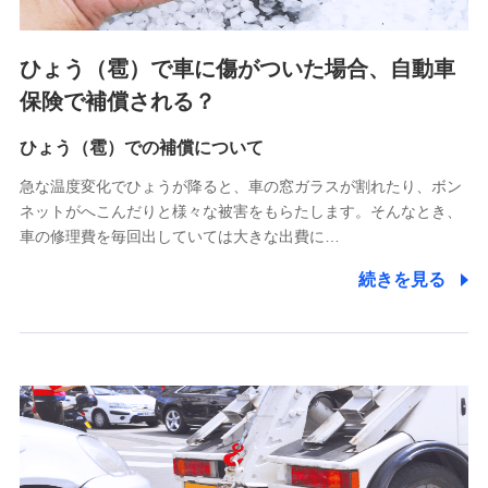
上記に係る連絡・手続き・管理等付帯業務を行うため
4.家族・友達紹介にて取得した個人情報
ひょう（雹）で車に傷がついた場合、自動車
被紹介者への連絡、及び当社と取引のあるもしくは委託を受
保険で補償される？
けている保険会社・提携会社の保険その他に関する情報を提
供し、金融商品等の契約を勧奨するため
ひょう（雹）での補償について
アンケートやキャンペーン等の実施のため
上記に係る連絡・手続き・管理等付帯業務を行うため
急な温度変化でひょうが降ると、車の窓ガラスが割れたり、ボン
ネットがへこんだりと様々な被害をもらたします。そんなとき、
5.通話録音にて取得する情報
車の修理費を毎回出していては大きな出費に…
電話対応の品質向上およびお問合せ内容の正確な把握のため
続きを見る
6.採用応募者の個人情報
採用選考および入社手続を実施するため
7.社員（従業者）の個人情報
人事･勤怠･健康・労務等の管理、給与支給、福利厚生・採用
退職関連処理等の各種手続きのため、当社と従業員または従
業員同士の連絡のため