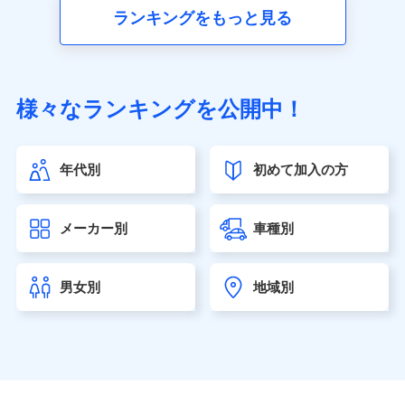
■生命保険
ランキングをもっと見る
アクサ生命保険株式会社（https://www.axa.co.jp/）
SBI生命保険株式会社（https://www.sbilife.co.jp/）
FWD生命保険株式会社（https://www.fwdlife.co.jp/）
ソニー生命保険株式会社
様々なランキングを公開中！
（https://www.sonylife.co.jp）
SOMPOひまわり生命保険株式会社
（https://www.himawari-life.co.jp/）
年代別
初めて加入の方
第一ネオ生命保険株式会社（https://neofirst.co.jp/）
大樹生命保険株式会社（https://www.taiju-life.co.jp）
太陽生命保険株式会社（https://www.taiyo-
メーカー別
車種別
seimei.co.jp）
チューリッヒ生命保険株式会社
（https://www.zurichlife.co.jp/）
男女別
地域別
東京海上日動あんしん生命保険株式会社
（https://www.tmn-anshin.co.jp/）
なないろ生命保険株式会社
（https://www.nanairolife.co.jp/）
日本生命保険相互会社（https://www.nissay.co.jp）
はなさく生命保険株式会社