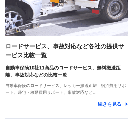
8.取引先個人情報
取引先としての選定業務、営業情報の提供業務、契約締結手
続き業務、取引管理業務、およびこれらに準ずる業務の遂行
のため
ロードサービス、事故対応など各社の提供サ
9.お問い合わせ情報
各種お問い合わせに対応するため
ービス比較一覧
自動車保険10社11商品のロードサービス、無料搬送距
10.受託業務の 個人情報
離、事故対応などの比較一覧
受託業務の遂行およびこれらに準ずる業務の遂行のため
自動車保険のロードサービス、レッカー搬送距離、宿泊費用サポ
11.マイカー通勤管理クラウド並びに法人向けASPサー
ート、帰宅・移動費用サポート、事故対応など…
ビスに関してのお問い合わせ情報
続きを見る
各種お問い合わせに対応するため
当社のサービスに関する情報提供や、皆様に有用なお知らせ
をお送りするため
アンケートの送付のため
当社のサービスや媒体の運営改善に必要なデータを解析し、