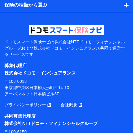
的、保険商品の内容、保険料、保険料のお支払方法、車
保険の種類から選ぶ
のメーカーや走行距離などの情報、建物の構造や築年数
などの情報、ペットの種類や年齢などの情報などが含ま
れます。
提供当事者から受領当事者が個人データを取得する方法
電子的・電磁的方法等
【共同して利用する者の範囲】
ドコモスマート保険ナビは
株式会社NTTドコモ・フィナンシャル
グループおよび
株式会社ドコモ・インシュアランス共同で
運営す
当社
るサービスです
株式会社NTTドコモ・フィナンシャルグループ
募集代理店
【利用目的】
株式会社ドコモ・インシュアランス
当社または株式会社NTTドコモ・フィナンシャルグルー
〒103-0013
プが提供する保険関連サービスにおけるユーザー登録受
東京都中央区日本橋人形町2-14-10
付および管理のため
アーバンネット日本橋ビル3F
当社または株式会社NTTドコモ・フィナンシャルグルー
プと取引のあるもしくは委託を受けている保険会社・提
プライバシーポリシー
会社概要
携会社の保険その他に関する情報を提供するため、また
維持管理等の委託業務遂行のため、またそれらに付帯、
共同募集代理店
関連する当社または株式会社NTTドコモ・フィナンシャ
株式会社NTTドコモ・フィナンシャルグループ
ルグループおよび提携会社のサービスを案内、提供する
ため
〒100-6150