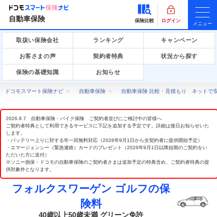
自動車保険
保険比較
ログイン
メニュー
取扱い保険会社
ランキング
キャンペーン
お客さまの声
契約者特典
状況から探す
保険の基礎知識
お知らせ
ドコモスマート保険ナビ
自動車保険
自動車保険 比較・見積もり ネットで
2026.8.7 自動車保険・バイク保険 ご契約者並びにご検討中の皆様へ
ご契約者特典として利用できるサービスに下記を追加する予定です。詳細は後日お知らせいた
します。
・バッテリー上りに対する年一回無料対応（2026年9月1日から全契約者に提供開始予定）
・エマージェンシー（緊急連絡）カードのプレゼント（2026年9月1日以降始期のご契約をい
ただいた方に送付）
※ソニー損保・ドコモの自動車保険のご契約者さまは追加予定の特典含め、ご契約者特典の提
供対象外となります。
フォルクスワーゲン ゴルフの保
険料
40歳以上50歳未満 グリーン免許