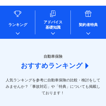
（なお、当社は複数の保険会社と取引があり、取得した個人
情報を取引のある他の保険会社の商品・サービスをご提案す
るために利用させていただくことがあります。）
各種セミナーの開催のため
コンサルティングサービスの実施のため
アドバイス
アンケートやキャンペーン等の実施のため
ランキング
契約者特典
基礎知識
上記に係る案内・手続き・管理等付帯業務を行うため
* 当社が委託を受けている保険会社の情報は、保険会社のホ
ームページに掲載しておりますので、ご確認ください。
■損害保険
あいおいニッセイ同和損害保険株式会社
自動車保険
(https://www.aioinissaydowa.co.jp/)
おすすめランキング
アクサ損害保険株式会社 (https://www.axa-
direct.co.jp/)
アニコム損害保険株式会社 (https://www.anicom-
人気ランキングを参考に自動車保険の比較・検討をして
sompo.co.jp/)
東京海上ダイレクト損害保険株式会社 (https://www.e-
みませんか？
「事故対応」や「特典」についても掲載し
design.net/)
ております！
AIG損害保険株式会社 (https://www.aig.co.jp/sonpo)
ＳＢＩ損害保険株式会社