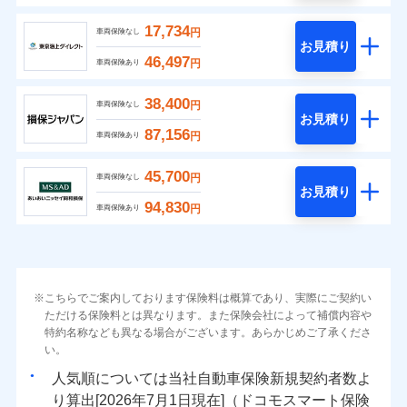
17,734
円
車両保険なし
お見積り
46,497
円
車両保険あり
38,400
円
車両保険なし
お見積り
87,156
円
車両保険あり
45,700
円
車両保険なし
お見積り
94,830
円
車両保険あり
こちらでご案内しております保険料は概算であり、実際にご契約い
ただける保険料とは異なります。また保険会社によって補償内容や
特約名称なども異なる場合がございます。あらかじめご了承くださ
い。
人気順については当社
新規契約者数よ
り算出[
年
月
日現在]（ドコモスマート保険