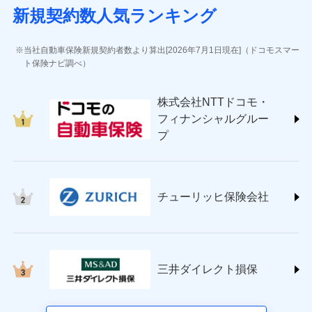
(https://www.sbisonpo.co.jp/)
新規契約数人気ランキング
ジェイアイ傷害火災保険株式会社
(https://www.jihoken.co.jp/)
ソニー損害保険株式会社
当社自動車保険新規契約者数より算出[2026年7月1日現在]（ドコモスマー
(https://www.sonysonpo.co.jp/)
ト保険ナビ調べ）
損害保険ジャパン株式会社 (https://www.sompo-
japan.co.jp/)
株式会社NTTドコモ・
ＳＯＭＰＯダイレクト損害保険株式会社
フィナンシャルグルー
(https://www.sompo-direct.co.jp/)
プ
チューリッヒ保険会社 (https://www.zurich.co.jp/)
東京海上日動火災保険株式会社
(https://www.tokiomarine-nichido.co.jp/)
日新火災海上保険株式会社
チューリッヒ保険会社
(https://www.nisshinfire.co.jp/)
ペット＆ファミリー損害保険株式会社
(https://www.petfamilyins.co.jp/)
三井住友海上火災保険株式会社 (https://www.ms-
ins.com/)
三井ダイレクト損保
三井ダイレクト損害保険株式会社
(https://www.mitsui-direct.co.jp/)