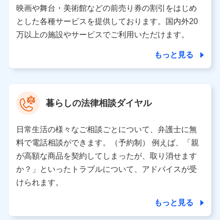
当該個人データを取り扱う各共同利用者（詳細は次のとお
映画や舞台・美術館などの前売り券の割引をはじめ
り）
とした各種サービスを提供しております。国内外20
東京都千代田区永田町2丁目11番1号 山王パークタワー
万以上の施設やサービスでご利用いただけます。
株式会社NTTドコモ 代表取締役社長 前田 義晃
もっと見る
東京都中央区日本橋人形町2-14-10 アーバンネット日本橋
ビル 3F
株式会社ドコモ・インシュアランス 代表取締役社長 吉
村 忠義
暮らしの法律相談ダイヤル
※ 当社および株式会社NTTドコモは、お客さまの情報を利
用させていただくにあたっては、「NTTドコモ パーソナル
日常生活の様々なご相談ごとについて、弁護士に無
データ憲章」に定める行動原則を順守します 。
※ パーソナルデータダッシュボードの「第三者提供の管
料で電話相談ができます。（予約制） 例えば、「親
理」の設定状態にかかわらず、共同利用する場合がありま
が高額な商品を契約してしまったが、取り消せます
す。
か？」といったトラブルについて、アドバイスが受
※ dポイントクラブ会員ではないお客さま（2019年12月11
けられます。
日以降、一度もdポイントクラブ会員であったことがないお
客さまに限る）に関する、2019年12月10日以前に取得した
もっと見る
個人データは、こちら の利用目的の範囲内に限って共同利
用します。