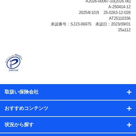
ご契約状態・ご利用履歴インターネット利用時の行動に
関する情報、アプリケーション利用時の行動に関する情
報、購入されたサービスや商品の名称・購入場所・決済
に関する情報、アンケートの回答に関する情報などが含
まれます。
保険関連サービス情報
当社または株式会社NTTドコモ・フィナンシャルグルー
プが提供する保険関連サービスに関して取得し、又は保
有する情報。例として、見積請求受付時、資料請求受付
時又はユーザー登録受付時に提供いただいた情報（氏
名、住所、生年月日、性別、保険契約者と被保険者の関
係、保険加入の目的、保険商品の内容、保険料、保険料
のお支払方法、車のメーカーや走行距離などの情報、建
物の構造や築年数などの情報、ペットの種類や年齢な
ど）及びお客様との応対記録（お客様に提示した比較見
積の試算結果情報、メールマガジンを提供した際のメー
取扱い保険会社
ル内容や送信履歴の情報及び保険の更改案内等を提供し
た際のメール内容や送信履歴などの情報）が含まれま
す。
おすすめコンテンツ
保険契約情報
当社または株式会社NTTドコモ・フィナンシャルグルー
プが取得し、又は保有する保険契約に関する情報。例と
状況から探す
して、保険契約者及び被保険者の氏名、住所、生年月
日、性別、保険契約者と被保険者の関係、保険加入の目