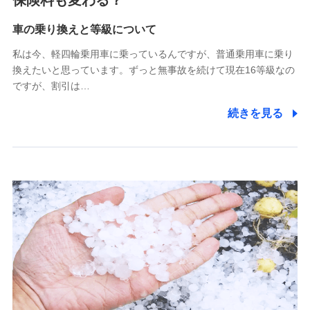
保険料も変わる？
Tokio Marine X少額短期保険株式会社
(https://www.tokiomarine-x.co.jp/)
車の乗り換えと等級について
ペットメディカルサポート株式会社
私は今、軽四輪乗用車に乗っているんですが、普通乗用車に乗り
(https://pshoken.co.jp/)
換えたいと思っています。ずっと無事故を続けて現在16等級なの
リトルファミリー少額短期保険株式会社
ですが、割引は…
(https://www.littlefamily-ssi.com/)
続きを見る
2.共同募集を行う代理店から受領する個人情報
郵便、電話、およびＥメール等により、当社と取引のあるも
しくは委託を受けている保険会社・提携会社の保険その他に
関する情報を提供し、金融商品等の契約を勧奨するため、ま
た維持管理等の委託業務遂行のため、またそれらに付帯、関
連する当社および提携会社のサービスを案内、提供するため
（なお、当社は複数の保険会社と取引があり、取得した個人
情報を取引のある他の保険会社の商品・サービスをご提案す
るために利用させていただくことがあります。）
上記に係る連絡・手続き・管理等付帯業務を行うため
3.セミナー募集サイトから取得した個人情報
各種セミナーの案内、開催のため