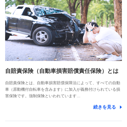
分析するため
当社の対応品質向上やお問い合わせ内容の正確な把握のため
個人情報保護管理者の職名、連絡先
株式会社ドコモ・インシュアランス 営業部長
〒103-0013 東京都中央区日本橋人形町2-14-10 アーバン
ネット日本橋ビル 3F
株式会社ドコモ・インシュアランス
個人情報の第三者提供について
当社ではご本人の同意がある場合または法令に基づく場合を
自賠責保険（自動車損害賠償責任保険）とは
除き、第三者に提供いたしません。
自賠責保険とは、自動車損害賠償保障法によって、すべての自動
業務の委託
車（原動機付自転車を含みます）に加入が義務付けられている損
当社は利用目的の達成に必要な範囲内において個人情報の取
害保険です。強制保険といわれています…
り扱いの全部または一部を委託する場合があります。
続きを見る
個人データの共同利用
当社は株式会社NTTドコモとの間で、以下のとおり個