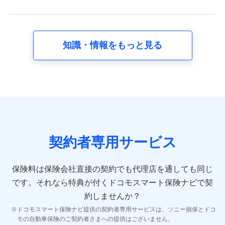
スに関して取得し、又は保有する情報。例として、見積
請求受付時、資料請求受付時又はユーザー登録受付時に
提供いただいた情報（氏名、住所、生年月日、性別、保
険契約者と被保険者の関係、保険加入の目的、保険商品
知識・情報をもっと見る
の内容、保険料、保険料のお支払方法、車のメーカーや
走行距離などの情報、建物の構造や築年数などの情報、
ペットの種類や年齢など）及びお客様との応対記録 （お
客様に提示した比較見積の試算結果情報、メールマガジ
ンを提供した際のメール内容や送信履歴の情報及び保険
の更改案内等を提供した際のメール内容や送信履歴など
の情報）が含まれます。
保険契約情報
当社又は株式会社NTTドコモが取得し、又は保有する保
険契約に関する情報。例として、保険契約者及び被保険
契約者専用サービス
者の氏名、住所、生年月日、性別、保険契約者と被保険
者の関係、保険加入の目的、保険商品の内容、保険料、
保険料のお支払方法、車のメーカーや走行距離などの情
保険料は保険会社直接の契約でも代理店を通しても同じ
報、建物の構造や築年数などの情報、ペットの種類や年
齢などの情報などが含まれます。
です。
それなら特典が付くドコモスマート保険ナビで契
約しませんか？
【共同して利用する者の範囲】
ドコモスマート保険ナビ提供の契約者専用サービスは、ソニー損保とドコ
当社
モの自動車保険のご契約者さまへの提供はございません。