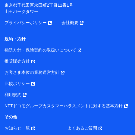
（各サービスで取得したサービス利用履歴、ウェブサイ
東京都千代田区永田町2丁目11番1号
トの閲覧履歴、購買履歴、ご契約内容等のパーソナルデ
山王パークタワー
ータを分析して、お客さまの趣味・嗜好・傾向に応じた
サービス・商品等に関するご提案や広告の配信等を行う
プライバシーポリシー
会社概要
ことがあります。）
各種セミナーの開催のため
コンサルティングサービスの実施のため
規約・方針
アンケートやキャンペーン等の実施のため
上記に係る案内・手続き・管理等付帯業務を行うため
勧誘方針・保険契約の取扱いについて
【当該個人データの管理について責任を有する者の名称・住
推奨販売方針
所・代表者名】
お客さま本位の業務運営方針
当該個人データを取り扱う各共同利用者（詳細は次のとお
り）
比較ポリシー
東京都千代田区永田町2丁目11番1号 山王パークタワー
利用規約
株式会社NTTドコモ・フィナンシャルグループ 代表取締役
社長 廣井 孝史
NTTドコモグループカスタマーハラスメントに対する基本方針
東京都中央区日本橋人形町2-14-10 アーバンネット日本橋
その他
ビル 3F
お知らせ一覧
よくあるご質問
株式会社ドコモ・インシュアランス 代表取締役社長 吉