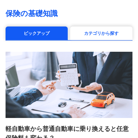
（https://www.life8739.co.jp/）
マニュライフ生命保険株式会社
保険の基礎知識
（https://www.manulife.co.jp/）
三井住友海上あいおい生命保険株式会社
（https://www.msa-life.co.jp/）
ピックアップ
カテゴリから探す
メットライフ生命株式会社(https://www.metlife.co.jp/)
メディケア生命保険株式会社
（https://www.medicarelife.com/）
■少額短期保険
株式会社アシロ少額短期保険 (https://kailash.co.jp/)
SBIいきいき少額短期保険会社 (https://www.i-
sedai.com/)
SBIペット少額短期保険株式会社 (https://www.sbipet-
ssi.co.jp/)
SBIリスタ少額短期保険会社
(https://www.jishin.co.jp/)
スマートプラス少額短期保険株式会社
（https://www.smartplus-insurance.com/）
軽自動車から普通自動車に乗り換えると任意
チューリッヒ少額短期保険株式会社
(https://www.zurichssi.co.jp/)