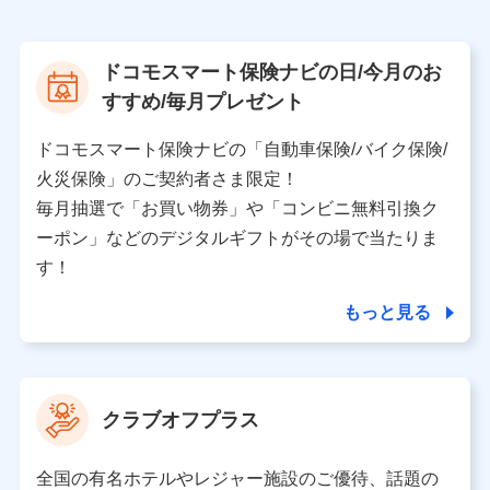
株式会社NTTドコモ
【利用する者の利用目的】
ドコモスマート保険ナビの日/今月のお
当社又は株式会社NTTドコモが提供する保険関連サービ
すすめ/毎月プレゼント
スにおけるユーザ登録受付および管理のため
当社又は株式会社NTTドコモと取引のあるもしくは委託
を受けている保険会社・提携会社の保険その他に関する
ドコモスマート保険ナビの「自動車保険/バイク保険/
情報を提供するため、また維持管理等の委託業務遂行の
火災保険」のご契約者さま限定！
ため、またそれらに付帯、関連する当社、株式会社NTT
ドコモおよび提携会社のサービスを案内、提供するため
毎月抽選で「お買い物券」や「コンビニ無料引換ク
（各サービスで取得したサービス利用履歴、ウェブサイ
ーポン」などのデジタルギフトがその場で当たりま
トの閲覧履歴、購買履歴、ご契約内容等のパーソナルデ
ータを分析して、お客さまの趣味・嗜好・傾向に応じた
す！
サービス・商品等に関するご提案や広告の配信等を行う
ことがあります。）
もっと見る
各種セミナーの開催のため
コンサルティングサービスの実施のため
アンケートやキャンペーン等の実施のため
上記に係る案内・手続き・管理等付帯業務を行うため
クラブオフプラス
【当該個人データの管理について責任を有する者の名称・住
所・代表者名】
全国の有名ホテルやレジャー施設のご優待、話題の