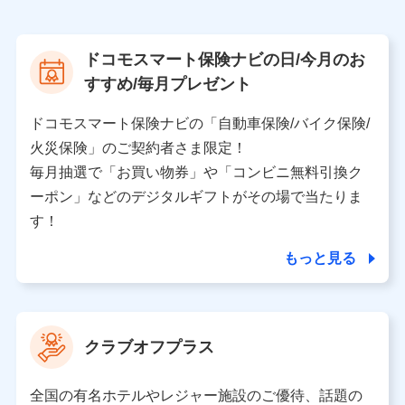
株式会社NTTドコモ
【利用する者の利用目的】
ドコモスマート保険ナビの日/今月のお
当社又は株式会社NTTドコモが提供する保険関連サービ
すすめ/毎月プレゼント
スにおけるユーザ登録受付および管理のため
当社又は株式会社NTTドコモと取引のあるもしくは委託
を受けている保険会社・提携会社の保険その他に関する
ドコモスマート保険ナビの「自動車保険/バイク保険/
情報を提供するため、また維持管理等の委託業務遂行の
火災保険」のご契約者さま限定！
ため、またそれらに付帯、関連する当社、株式会社NTT
ドコモおよび提携会社のサービスを案内、提供するため
毎月抽選で「お買い物券」や「コンビニ無料引換ク
（各サービスで取得したサービス利用履歴、ウェブサイ
ーポン」などのデジタルギフトがその場で当たりま
トの閲覧履歴、購買履歴、ご契約内容等のパーソナルデ
ータを分析して、お客さまの趣味・嗜好・傾向に応じた
す！
サービス・商品等に関するご提案や広告の配信等を行う
ことがあります。）
もっと見る
各種セミナーの開催のため
コンサルティングサービスの実施のため
アンケートやキャンペーン等の実施のため
上記に係る案内・手続き・管理等付帯業務を行うため
クラブオフプラス
【当該個人データの管理について責任を有する者の名称・住
所・代表者名】
全国の有名ホテルやレジャー施設のご優待、話題の