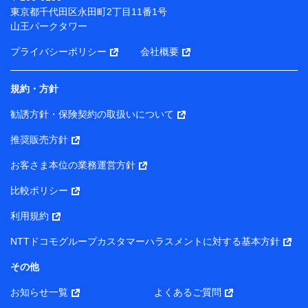
（各サービスで取得したサービス利用履歴、ウェブサイ
東京都千代田区永田町2丁目11番1号
トの閲覧履歴、購買履歴、ご契約内容等のパーソナルデ
山王パークタワー
ータを分析して、お客さまの趣味・嗜好・傾向に応じた
サービス・商品等に関するご提案や広告の配信等を行う
プライバシーポリシー
会社概要
ことがあります。）
各種セミナーの開催のため
コンサルティングサービスの実施のため
規約・方針
アンケートやキャンペーン等の実施のため
上記に係る案内・手続き・管理等付帯業務を行うため
勧誘方針・保険契約の取扱いについて
【当該個人データの管理について責任を有する者の名称・住
推奨販売方針
所・代表者名】
お客さま本位の業務運営方針
当該個人データを取り扱う各共同利用者（詳細は次のとお
り）
比較ポリシー
東京都千代田区永田町2丁目11番1号 山王パークタワー
利用規約
株式会社NTTドコモ・フィナンシャルグループ 代表取締役
社長 廣井 孝史
NTTドコモグループカスタマーハラスメントに対する基本方針
東京都中央区日本橋人形町2-14-10 アーバンネット日本橋
その他
ビル 3F
お知らせ一覧
よくあるご質問
株式会社ドコモ・インシュアランス 代表取締役社長 吉