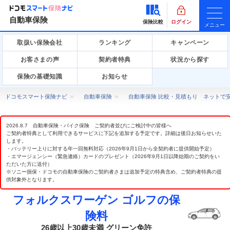
自動車保険
保険比較
ログイン
メニュー
取扱い保険会社
ランキング
キャンペーン
お客さまの声
契約者特典
状況から探す
保険の基礎知識
お知らせ
ドコモスマート保険ナビ
自動車保険
自動車保険 比較・見積もり ネットで
2026.8.7 自動車保険・バイク保険 ご契約者並びにご検討中の皆様へ
ご契約者特典として利用できるサービスに下記を追加する予定です。詳細は後日お知らせいた
します。
・バッテリー上りに対する年一回無料対応（2026年9月1日から全契約者に提供開始予定）
・エマージェンシー（緊急連絡）カードのプレゼント（2026年9月1日以降始期のご契約をい
ただいた方に送付）
※ソニー損保・ドコモの自動車保険のご契約者さまは追加予定の特典含め、ご契約者特典の提
供対象外となります。
フォルクスワーゲン ゴルフの保
険料
26歳以上30歳未満 グリーン免許