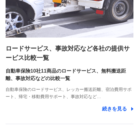
8.取引先個人情報
取引先としての選定業務、営業情報の提供業務、契約締結手
続き業務、取引管理業務、およびこれらに準ずる業務の遂行
のため
ロードサービス、事故対応など各社の提供サ
9.お問い合わせ情報
各種お問い合わせに対応するため
ービス比較一覧
自動車保険10社11商品のロードサービス、無料搬送距
10.受託業務の 個人情報
離、事故対応などの比較一覧
受託業務の遂行およびこれらに準ずる業務の遂行のため
自動車保険のロードサービス、レッカー搬送距離、宿泊費用サポ
11.マイカー通勤管理クラウド並びに法人向けASPサー
ート、帰宅・移動費用サポート、事故対応など…
ビスに関してのお問い合わせ情報
続きを見る
各種お問い合わせに対応するため
当社のサービスに関する情報提供や、皆様に有用なお知らせ
をお送りするため
アンケートの送付のため
当社のサービスや媒体の運営改善に必要なデータを解析し、