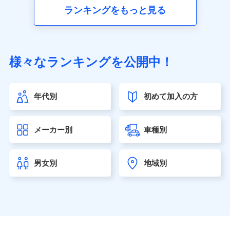
■生命保険
ランキングをもっと見る
アクサ生命保険株式会社（https://www.axa.co.jp/）
SBI生命保険株式会社（https://www.sbilife.co.jp/）
FWD生命保険株式会社（https://www.fwdlife.co.jp/）
ソニー生命保険株式会社
様々なランキングを公開中！
（https://www.sonylife.co.jp）
SOMPOひまわり生命保険株式会社
（https://www.himawari-life.co.jp/）
年代別
初めて加入の方
第一ネオ生命保険株式会社（https://neofirst.co.jp/）
大樹生命保険株式会社（https://www.taiju-life.co.jp）
太陽生命保険株式会社（https://www.taiyo-
メーカー別
車種別
seimei.co.jp）
チューリッヒ生命保険株式会社
（https://www.zurichlife.co.jp/）
男女別
地域別
東京海上日動あんしん生命保険株式会社
（https://www.tmn-anshin.co.jp/）
なないろ生命保険株式会社
（https://www.nanairolife.co.jp/）
日本生命保険相互会社（https://www.nissay.co.jp）
はなさく生命保険株式会社