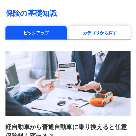
（https://www.life8739.co.jp/）
マニュライフ生命保険株式会社
保険の基礎知識
（https://www.manulife.co.jp/）
三井住友海上あいおい生命保険株式会社
（https://www.msa-life.co.jp/）
ピックアップ
カテゴリから探す
メットライフ生命株式会社(https://www.metlife.co.jp/)
メディケア生命保険株式会社
（https://www.medicarelife.com/）
■少額短期保険
株式会社アシロ少額短期保険 (https://kailash.co.jp/)
SBIいきいき少額短期保険会社 (https://www.i-
sedai.com/)
SBIペット少額短期保険株式会社 (https://www.sbipet-
ssi.co.jp/)
SBIリスタ少額短期保険会社
(https://www.jishin.co.jp/)
スマートプラス少額短期保険株式会社
（https://www.smartplus-insurance.com/）
軽自動車から普通自動車に乗り換えると任意
チューリッヒ少額短期保険株式会社
(https://www.zurichssi.co.jp/)