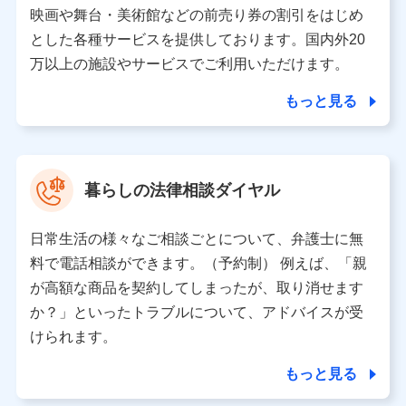
当該個人データを取り扱う各共同利用者（詳細は次のとお
映画や舞台・美術館などの前売り券の割引をはじめ
り）
とした各種サービスを提供しております。国内外20
東京都千代田区永田町2丁目11番1号 山王パークタワー
万以上の施設やサービスでご利用いただけます。
株式会社NTTドコモ 代表取締役社長 前田 義晃
もっと見る
東京都中央区日本橋人形町2-14-10 アーバンネット日本橋
ビル 3F
株式会社ドコモ・インシュアランス 代表取締役社長 吉
村 忠義
暮らしの法律相談ダイヤル
※ 当社および株式会社NTTドコモは、お客さまの情報を利
用させていただくにあたっては、「NTTドコモ パーソナル
日常生活の様々なご相談ごとについて、弁護士に無
データ憲章」に定める行動原則を順守します 。
※ パーソナルデータダッシュボードの「第三者提供の管
料で電話相談ができます。（予約制） 例えば、「親
理」の設定状態にかかわらず、共同利用する場合がありま
が高額な商品を契約してしまったが、取り消せます
す。
か？」といったトラブルについて、アドバイスが受
※ dポイントクラブ会員ではないお客さま（2019年12月11
けられます。
日以降、一度もdポイントクラブ会員であったことがないお
客さまに限る）に関する、2019年12月10日以前に取得した
もっと見る
個人データは、こちら の利用目的の範囲内に限って共同利
用します。