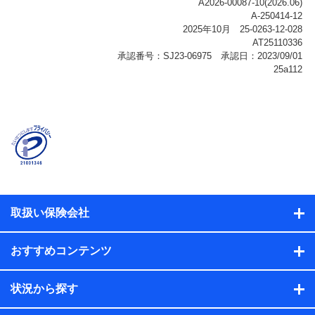
ご契約状態・ご利用履歴インターネット利用時の行動に
関する情報、アプリケーション利用時の行動に関する情
報、購入されたサービスや商品の名称・購入場所・決済
に関する情報、アンケートの回答に関する情報などが含
まれます。
保険関連サービス情報
当社または株式会社NTTドコモ・フィナンシャルグルー
プが提供する保険関連サービスに関して取得し、又は保
有する情報。例として、見積請求受付時、資料請求受付
時又はユーザー登録受付時に提供いただいた情報（氏
名、住所、生年月日、性別、保険契約者と被保険者の関
係、保険加入の目的、保険商品の内容、保険料、保険料
のお支払方法、車のメーカーや走行距離などの情報、建
物の構造や築年数などの情報、ペットの種類や年齢な
ど）及びお客様との応対記録（お客様に提示した比較見
積の試算結果情報、メールマガジンを提供した際のメー
取扱い保険会社
ル内容や送信履歴の情報及び保険の更改案内等を提供し
た際のメール内容や送信履歴などの情報）が含まれま
す。
おすすめコンテンツ
保険契約情報
当社または株式会社NTTドコモ・フィナンシャルグルー
プが取得し、又は保有する保険契約に関する情報。例と
状況から探す
して、保険契約者及び被保険者の氏名、住所、生年月
日、性別、保険契約者と被保険者の関係、保険加入の目