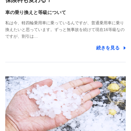
保険料も変わる？
Tokio Marine X少額短期保険株式会社
(https://www.tokiomarine-x.co.jp/)
車の乗り換えと等級について
ペットメディカルサポート株式会社
私は今、軽四輪乗用車に乗っているんですが、普通乗用車に乗り
(https://pshoken.co.jp/)
換えたいと思っています。ずっと無事故を続けて現在16等級なの
リトルファミリー少額短期保険株式会社
ですが、割引は…
(https://www.littlefamily-ssi.com/)
続きを見る
2.共同募集を行う代理店から受領する個人情報
郵便、電話、およびＥメール等により、当社と取引のあるも
しくは委託を受けている保険会社・提携会社の保険その他に
関する情報を提供し、金融商品等の契約を勧奨するため、ま
た維持管理等の委託業務遂行のため、またそれらに付帯、関
連する当社および提携会社のサービスを案内、提供するため
（なお、当社は複数の保険会社と取引があり、取得した個人
情報を取引のある他の保険会社の商品・サービスをご提案す
るために利用させていただくことがあります。）
上記に係る連絡・手続き・管理等付帯業務を行うため
3.セミナー募集サイトから取得した個人情報
各種セミナーの案内、開催のため