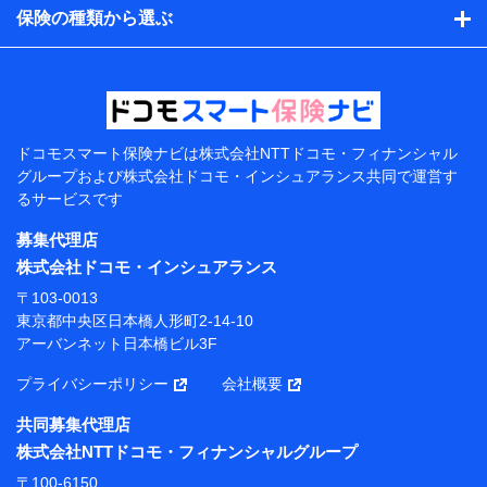
的、保険商品の内容、保険料、保険料のお支払方法、車
保険の種類から選ぶ
のメーカーや走行距離などの情報、建物の構造や築年数
などの情報、ペットの種類や年齢などの情報などが含ま
れます。
提供当事者から受領当事者が個人データを取得する方法
電子的・電磁的方法等
【共同して利用する者の範囲】
ドコモスマート保険ナビは
株式会社NTTドコモ・フィナンシャル
グループおよび
株式会社ドコモ・インシュアランス共同で
運営す
当社
るサービスです
株式会社NTTドコモ・フィナンシャルグループ
募集代理店
【利用目的】
株式会社ドコモ・インシュアランス
当社または株式会社NTTドコモ・フィナンシャルグルー
〒103-0013
プが提供する保険関連サービスにおけるユーザー登録受
東京都中央区日本橋人形町2-14-10
付および管理のため
アーバンネット日本橋ビル3F
当社または株式会社NTTドコモ・フィナンシャルグルー
プと取引のあるもしくは委託を受けている保険会社・提
プライバシーポリシー
会社概要
携会社の保険その他に関する情報を提供するため、また
維持管理等の委託業務遂行のため、またそれらに付帯、
共同募集代理店
関連する当社または株式会社NTTドコモ・フィナンシャ
株式会社NTTドコモ・フィナンシャルグループ
ルグループおよび提携会社のサービスを案内、提供する
ため
〒100-6150