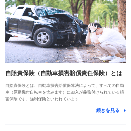
分析するため
当社の対応品質向上やお問い合わせ内容の正確な把握のため
個人情報保護管理者の職名、連絡先
株式会社ドコモ・インシュアランス 営業部長
〒103-0013 東京都中央区日本橋人形町2-14-10 アーバン
ネット日本橋ビル 3F
株式会社ドコモ・インシュアランス
個人情報の第三者提供について
当社ではご本人の同意がある場合または法令に基づく場合を
自賠責保険（自動車損害賠償責任保険）とは
除き、第三者に提供いたしません。
自賠責保険とは、自動車損害賠償保障法によって、すべての自動
業務の委託
車（原動機付自転車を含みます）に加入が義務付けられている損
当社は利用目的の達成に必要な範囲内において個人情報の取
害保険です。強制保険といわれています…
り扱いの全部または一部を委託する場合があります。
続きを見る
個人データの共同利用
当社は株式会社NTTドコモとの間で、以下のとおり個