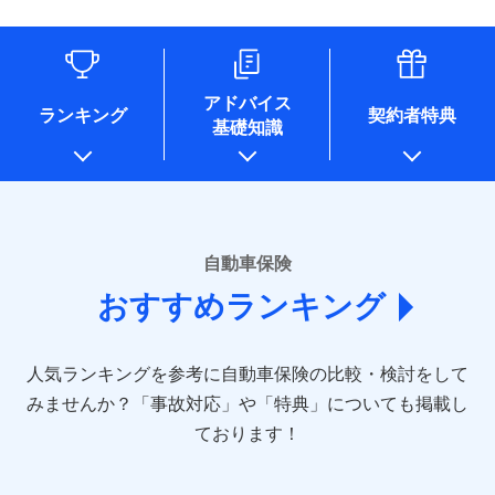
（なお、当社は複数の保険会社と取引があり、取得した個人
情報を取引のある他の保険会社の商品・サービスをご提案す
るために利用させていただくことがあります。）
各種セミナーの開催のため
コンサルティングサービスの実施のため
アドバイス
アンケートやキャンペーン等の実施のため
ランキング
契約者特典
基礎知識
上記に係る案内・手続き・管理等付帯業務を行うため
* 当社が委託を受けている保険会社の情報は、保険会社のホ
ームページに掲載しておりますので、ご確認ください。
■損害保険
あいおいニッセイ同和損害保険株式会社
自動車保険
(https://www.aioinissaydowa.co.jp/)
おすすめランキング
アクサ損害保険株式会社 (https://www.axa-
direct.co.jp/)
アニコム損害保険株式会社 (https://www.anicom-
人気ランキングを参考に自動車保険の比較・検討をして
sompo.co.jp/)
東京海上ダイレクト損害保険株式会社 (https://www.e-
みませんか？
「事故対応」や「特典」についても掲載し
design.net/)
ております！
AIG損害保険株式会社 (https://www.aig.co.jp/sonpo)
ＳＢＩ損害保険株式会社