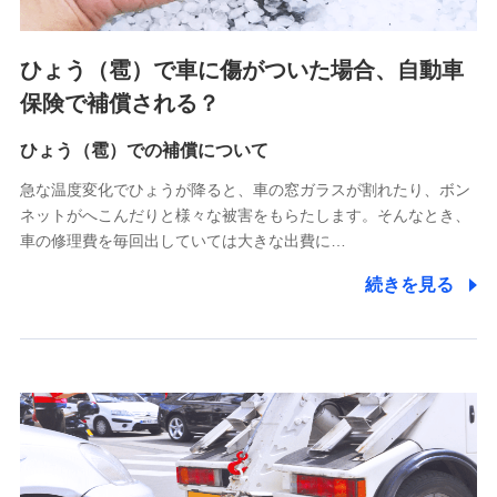
上記に係る連絡・手続き・管理等付帯業務を行うため
4.家族・友達紹介にて取得した個人情報
ひょう（雹）で車に傷がついた場合、自動車
被紹介者への連絡、及び当社と取引のあるもしくは委託を受
保険で補償される？
けている保険会社・提携会社の保険その他に関する情報を提
供し、金融商品等の契約を勧奨するため
ひょう（雹）での補償について
アンケートやキャンペーン等の実施のため
上記に係る連絡・手続き・管理等付帯業務を行うため
急な温度変化でひょうが降ると、車の窓ガラスが割れたり、ボン
ネットがへこんだりと様々な被害をもらたします。そんなとき、
5.通話録音にて取得する情報
車の修理費を毎回出していては大きな出費に…
電話対応の品質向上およびお問合せ内容の正確な把握のため
続きを見る
6.採用応募者の個人情報
採用選考および入社手続を実施するため
7.社員（従業者）の個人情報
人事･勤怠･健康・労務等の管理、給与支給、福利厚生・採用
退職関連処理等の各種手続きのため、当社と従業員または従
業員同士の連絡のため