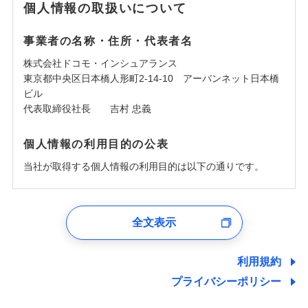
個人情報の取扱いについて
事業者の名称・住所・代表者名
株式会社ドコモ・インシュアランス
東京都中央区日本橋人形町2-14-10 アーバンネット日本橋
ビル
代表取締役社長 吉村 忠義
個人情報の利用目的の公表
当社が取得する個人情報の利用目的は以下の通りです。
1.見積請求受付時、資料請求受付時、ユーザー登録受
付時
全文表示
ユーザー登録受付および、管理のため
郵便、電話、およびＥメール等により、当社と取引のあるも
しくは委託を受けている保険会社・提携会社の保険その他に
利用規約
関する情報を提供し、金融商品等の契約を勧奨するため、ま
プライバシーポリシー
た維持管理等の委託業務遂行のため、またそれらに付帯、関
連する当社および提携会社のサービスを案内、提供するため