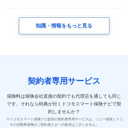
スに関して取得し、又は保有する情報。例として、見積
請求受付時、資料請求受付時又はユーザー登録受付時に
提供いただいた情報（氏名、住所、生年月日、性別、保
険契約者と被保険者の関係、保険加入の目的、保険商品
知識・情報をもっと見る
の内容、保険料、保険料のお支払方法、車のメーカーや
走行距離などの情報、建物の構造や築年数などの情報、
ペットの種類や年齢など）及びお客様との応対記録 （お
客様に提示した比較見積の試算結果情報、メールマガジ
ンを提供した際のメール内容や送信履歴の情報及び保険
の更改案内等を提供した際のメール内容や送信履歴など
の情報）が含まれます。
保険契約情報
当社又は株式会社NTTドコモが取得し、又は保有する保
険契約に関する情報。例として、保険契約者及び被保険
契約者専用サービス
者の氏名、住所、生年月日、性別、保険契約者と被保険
者の関係、保険加入の目的、保険商品の内容、保険料、
保険料のお支払方法、車のメーカーや走行距離などの情
保険料は保険会社直接の契約でも代理店を通しても同じ
報、建物の構造や築年数などの情報、ペットの種類や年
齢などの情報などが含まれます。
です。
それなら特典が付くドコモスマート保険ナビで契
約しませんか？
【共同して利用する者の範囲】
ドコモスマート保険ナビ提供の契約者専用サービスは、ソニー損保とドコ
当社
モの自動車保険のご契約者さまへの提供はございません。