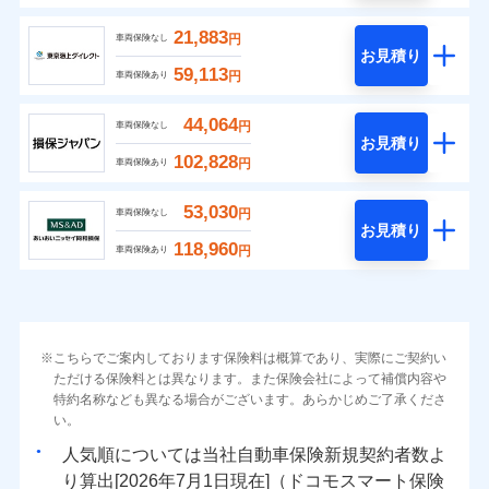
21,883
円
車両保険なし
お見積り
59,113
円
車両保険あり
44,064
円
車両保険なし
お見積り
102,828
円
車両保険あり
53,030
円
車両保険なし
お見積り
118,960
円
車両保険あり
こちらでご案内しております保険料は概算であり、実際にご契約い
ただける保険料とは異なります。また保険会社によって補償内容や
特約名称なども異なる場合がございます。あらかじめご了承くださ
い。
人気順については当社
新規契約者数よ
り算出[
年
月
日現在]（ドコモスマート保険