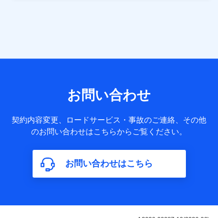
当社は株式会社NTTドコモ・フィナンシャルグループ
との間で、以下のとおり個人データを共同利用しま
す。
【共同して利用される利用データの項目】
当社または株式会社NTTドコモ・フィナンシャルグループが
サービス提供等を通じて取得した、以下の情報などの個人デ
お問い合わせ
ータ
基本情報
契約内容変更、ロードサービス・事故のご連絡、その他
氏名、電話番号、メールアドレス、お客さまの識別子、
のお問い合わせはこちらからご覧ください。
属性、連絡先、dポイントサービスのご利用に関する情
報。例として、dポイントカード番号、性別、年齢、家族
構成、住所、dポイント残高、dポイント利用履歴などが
お問い合わせはこちら
含まれます。
利用情報
当社または株式会社NTTドコモ・フィナンシャルグルー
プが提供する各種サービスなどのご契約・ご利用などに
関する情報。例として、当社または株式会社NTTドコ
モ・フィナンシャルグループが提供する各種サービスの