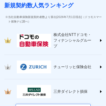
(https://www.sbisonpo.co.jp/)
新規契約数人気ランキング
ジェイアイ傷害火災保険株式会社
(https://www.jihoken.co.jp/)
ソニー損害保険株式会社
当社自動車保険新規契約者数より算出[2026年7月1日現在]（ドコモスマー
(https://www.sonysonpo.co.jp/)
ト保険ナビ調べ）
損害保険ジャパン株式会社 (https://www.sompo-
japan.co.jp/)
株式会社NTTドコモ・
ＳＯＭＰＯダイレクト損害保険株式会社
フィナンシャルグルー
(https://www.sompo-direct.co.jp/)
プ
チューリッヒ保険会社 (https://www.zurich.co.jp/)
東京海上日動火災保険株式会社
(https://www.tokiomarine-nichido.co.jp/)
日新火災海上保険株式会社
チューリッヒ保険会社
(https://www.nisshinfire.co.jp/)
ペット＆ファミリー損害保険株式会社
(https://www.petfamilyins.co.jp/)
三井住友海上火災保険株式会社 (https://www.ms-
ins.com/)
三井ダイレクト損保
三井ダイレクト損害保険株式会社
(https://www.mitsui-direct.co.jp/)