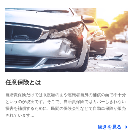
人データを共同利用します。
【共同して利用される利用データの項目】
当社又は株式会社NTTドコモがサービス提供等を通じて取得
した、以下の情報などの個人データ
基本情報
氏名、電話番号、メールアドレス、お客さまの識別子、
属性、連絡先、dポイントサービスのご利用に関する情
報。例として、dポイントカード番号、性別、年齢、家族
構成、住所、dポイント残高、dポイント利用履歴などが
含まれます。
利用情報
任意保険とは
当社又は株式会社NTTドコモが提供する各種サービスな
どのご契約・ご利用などに関する情報。例として、当社
又は株式会社NTTドコモが提供する各種サービスのご契
自賠責保険だけでは限度額の面や運転者自身の補償の面で不十分
約状態・ご利用履歴インターネット利用時の行動に関す
というのが現実です。そこで、自賠責保険ではカバーしきれない
る情報、アプリケーション利用時の行動に関する情報、
損害を補償するために、民間の保険会社などで自動車保険が販売
購入されたサービスや商品の名称・購入場所・決済に関
されています…
する情報、アンケートの回答に関する情報などが含まれ
ます。
続きを見る
保険関連サービス情報
当社又は株式会社NTTドコモが提供する保険関連サービ